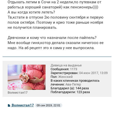
Отдыхать летим в Сочи на 2 недели,по путевкам от
работы,в хороший санаторий) как пенсионеры))))
А вы когда хотите лететь?
Тв,кстати в отпуске 2ю половину скнтября и первую
полов октября. Поэтому и крио тоже раньше ноября
не получится планировать.
Девчонки и кому что назначали после пайпель?
Мне вообще гиня,котор делала сказали ничегооо ее
надо. На аб рецепт это я сама у нее выпросила.
Девица на выданье
Сообщения:
1173
Зарегистрирован:
04 июн 2017, 13:09
Пол:
Женский
В каких клиниках проводилось
лечение:
Ава-Петер
Благодарил (а):
144 раза
Поблагодарили:
123 раза
Волнистая17
С
Волнистая17
09 сен 2019, 22:01
о
о