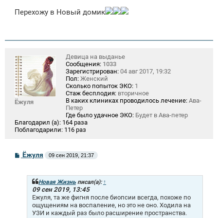
о
Перехожу в Новый домик
б
щ
е
н
и
е
Девица на выданье
Сообщения:
1033
Зарегистрирован:
04 авг 2017, 19:32
Пол:
Женский
Сколько попыток ЭКО:
1
Стаж бесплодия:
вторичное
В каких клиниках проводилось лечение:
Ава-
Ёжуля
Петер
Где было удачное ЭКО:
Будет в Ава-петер
Благодарил (а):
164 раза
Поблагодарили:
116 раз
С
Ёжуля
09 сен 2019, 21:37
о
о
б
щ
Новая Жизнь
писал(а):
↑
е
09 сен 2019, 13:45
н
Ежуля, та же фигня после биопсии всегда, похоже по
и
ощущениям на воспаление, но это не оно. Ходила на
е
УЗИ и каждый раз было расширение пространства.