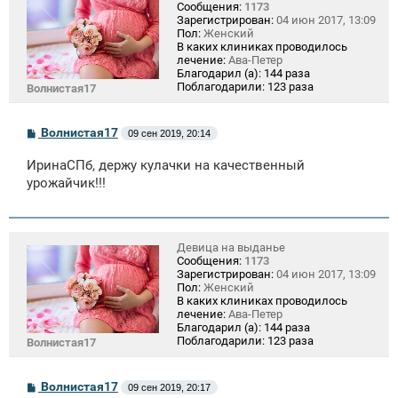
Сообщения:
1173
Зарегистрирован:
04 июн 2017, 13:09
Пол:
Женский
В каких клиниках проводилось
лечение:
Ава-Петер
Благодарил (а):
144 раза
Поблагодарили:
123 раза
Волнистая17
С
Волнистая17
09 сен 2019, 20:14
о
о
ИринаСПб, держу кулачки на качественный
б
щ
урожайчик!!!
е
н
и
е
Девица на выданье
Сообщения:
1173
Зарегистрирован:
04 июн 2017, 13:09
Пол:
Женский
В каких клиниках проводилось
лечение:
Ава-Петер
Благодарил (а):
144 раза
Поблагодарили:
123 раза
Волнистая17
С
Волнистая17
09 сен 2019, 20:17
о