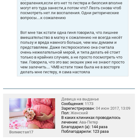
восраления,если его нет то гистера и биопсия вполне
могут его туда занести,а потом что? Лезть снова чтоб
посмотреть нет ли воспаления. Одни риторические
вопросы....к сожалению
Вот мне так кстати одна гиня говорила, что лишнее
вмешательство в матку к сожалению не всегда несёт
пользу и вреда намного больше, чем мы думаем и
представляем. Даже гистероскопию она считала
очень нежелательной мерой, и типа делать её стоит
только в крайних случаях, а не просто посмотреть что
там. Говорила, что это вас экошек уже не знают просто
чем залечить.... ЧМВ кстати тоже была не в восторге
делать мне гистеру, я сама настояла
Девица на выданье
Сообщения:
1173
Зарегистрирован:
04 июн 2017, 13:09
Пол:
Женский
В каких клиниках проводилось
лечение:
Ава-Петер
Благодарил (а):
144 раза
Поблагодарили:
123 раза
Волнистая17