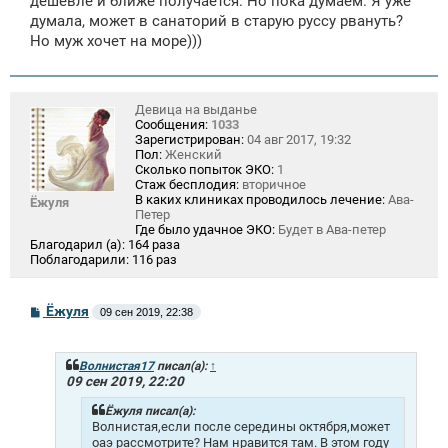
дешевле и ближе получается. Но пока думаем. Я уже
думала, может в санаторий в старую руссу рвануть?
Но муж хочет на море)))
Девица на выданье
Сообщения:
1033
Зарегистрирован:
04 авг 2017, 19:32
Пол:
Женский
Сколько попыток ЭКО:
1
Стаж бесплодия:
вторичное
В каких клиниках проводилось лечение:
Ава-
Ёжуля
Петер
Где было удачное ЭКО:
Будет в Ава-петер
Благодарил (а):
164 раза
Поблагодарили:
116 раз
С
Ёжуля
09 сен 2019, 22:38
о
о
б
щ
Волнистая17
писал(а):
↑
е
09 сен 2019, 22:20
н
и
Ёжуля писал(а):
е
Волнистая,если после середины октября,может
оаэ рассмотрите? Нам нравится там. В этом году