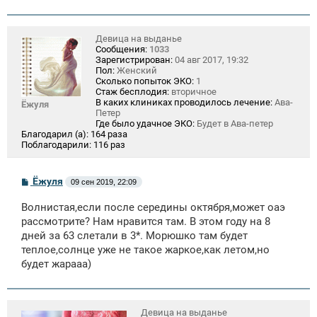
Девица на выданье
Сообщения:
1033
Зарегистрирован:
04 авг 2017, 19:32
Пол:
Женский
Сколько попыток ЭКО:
1
Стаж бесплодия:
вторичное
В каких клиниках проводилось лечение:
Ава-
Ёжуля
Петер
Где было удачное ЭКО:
Будет в Ава-петер
Благодарил (а):
164 раза
Поблагодарили:
116 раз
С
Ёжуля
09 сен 2019, 22:09
о
о
Волнистая,если после середины октября,может оаэ
б
щ
рассмотрите? Нам нравится там. В этом году на 8
е
дней за 63 слетали в 3*. Морюшко там будет
н
теплое,солнце уже не такое жаркое,как летом,но
и
е
будет жарааа)
Девица на выданье