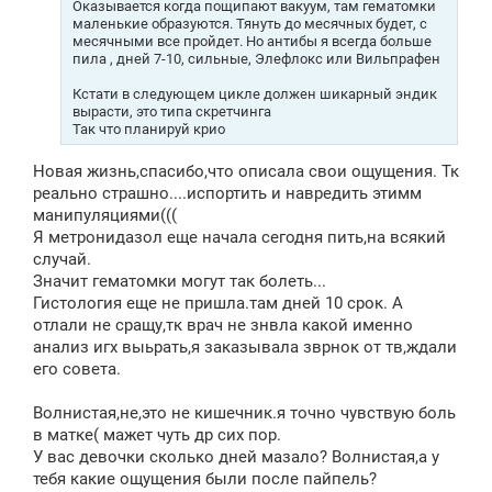
Оказывается когда пощипают вакуум, там гематомки
маленькие образуются. Тянуть до месячных будет, с
месячными все пройдет. Но антибы я всегда больше
пила , дней 7-10, сильные, Элефлокс или Вильпрафен
Кстати в следующем цикле должен шикарный эндик
вырасти, это типа скретчинга
Так что планируй крио
Новая жизнь,спасибо,что описала свои ощущения. Тк
реально страшно....испортить и навредить этимм
манипуляциями(((
Я метронидазол еще начала сегодня пить,на всякий
случай.
Значит гематомки могут так болеть...
Гистология еще не пришла.там дней 10 срок. А
отлали не сращу,тк врач не знвла какой именно
анализ игх выьрать,я заказывала зврнок от тв,ждали
его совета.
Волнистая,не,это не кишечник.я точно чувствую боль
в матке( мажет чуть др сих пор.
У вас девочки сколько дней мазало? Волнистая,а у
тебя какие ощущения были после пайпель?