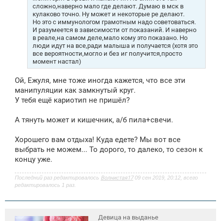
сложно,наверно мало где делают. Думаю в мск в
кулаково точно. Ну может и некоторые ре делают.
Но это с иммунологом грамотным надо советоваться.
И разумеется в зависимости от показаний. И наверно
в реале,на самом деле,мало кому это показано. Но
люди идут на все,ради малыша и получается (хотя это
все вероятности,могло и без иг получится,просто
момент настал)
Ой, Ежуля, мне тоже иногда кажется, что все эти
манипуляции как замкнутый круг.
У тебя ещё кариотип не пришёл?
А тянуть может и кишечник, а/б пила+свечи.
Хорошего вам отдыха! Куда едете? Мы вот все
выбрать не можем... То дорого, то далеко, то сезон к
концу уже.
Последний раз редактировалось
Волнистая17
09 сен 2019, 20:12, всего
редактировалось 1 раз.
Девица на выданье