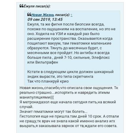
б
щ
Ёжуля писал(а):
е
н
Новая Жизнь
писал(а):
↑
и
09 сен 2019, 13:45
е
Ежуля, та же фигня после биопсии всегда,
похоже по ощущениям на воспаление, но это не
оно. Ходила на УЗИ и каждый раз было
расширение пространства. Оказывается когда
пощипают вакуум, там гематомки маленькие
образуются. Тянуть до месячных будет, с
месячными все пройдет. Но антибы я всегда
больше пила , дней 7-10, сильные, Элефлокс
или Вильпрафен
Кстати в следующем цикле должен шикарный
эндик вырасти, это типа скретчинга
Так что планируй крио
Новая жизнь,спасибо,что описала свои ощущения. Тк
реально страшно....испортить и навредить этимм
манипуляциями(((
Я метронидазол еще начала сегодня пить,на всякий
случай.
Значит гематомки могут так болеть...
Гистология еще не пришла.там дней 10 срок. А отлали
не сращу,тк врач не знвла какой именно анализ игх
выьрать,я заказывала зврнок от тв,ждали его совета.