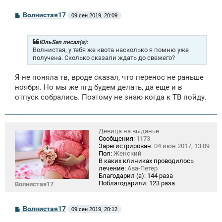
С
Волнистая17
09 сен 2019, 20:09
о
о
б
щ
ЮльSen писал(а):
е
Волнистая, у тебя же квота насколько я помню уже
н
получена. Сколько сказали ждать до свежего?
и
е
Я не поняла тв, вроде сказал, что перенос не раньше
ноября. Но мы же пгд будем делать, да еще и в
отпуск собрались. Поэтому не знаю когда к ТВ пойду.
Девица на выданье
Сообщения:
1173
Зарегистрирован:
04 июн 2017, 13:09
Пол:
Женский
В каких клиниках проводилось
лечение:
Ава-Петер
Благодарил (а):
144 раза
Поблагодарили:
123 раза
Волнистая17
С
Волнистая17
09 сен 2019, 20:12
о
о