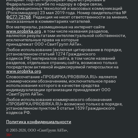
Федеральной службе по надзору в сфере связи,
информационных технологий и массовых коммуникаций
(Роскомнадзор) 23 мая 2019 года. Номер свидетельства №
ФС77-75768
. Редакция не несет ответственности за мнения,
высказанные в комментариях читателей.
Все материалы, размещенные на интернет-сайте
www.probirka.org
, в том числе названия разделов,
являются результатами интеллектуальной собственности,
исключительные права на которые
принадлежат ООО «СвитГрупп АйТи».
Любое использование (включая цитирование в порядке,
установленном статьей 1274 Гражданского
кодекса РФ) материалов сайта, в том числе названий
разделов, отдельных страниц сайта, возможно только
посредством активной индексируемой гиперссылки на
www.probirka.org
.
Словосочетание «ПРОБИРКА/PROBIRKA.RU» является
коммерческим обозначением, исключительное право
использования которого в качестве средства
индивидуализации организации принадлежит ООО
«СвитГрупп АйТи».
Любое использование коммерческого обозначения
«ПРОБИРКА/PROBIRKA.RU» возможно только в порядке,
установленном пунктом 5 статьи 1539 Гражданского
кодекса РФ.
Политика конфиденциальности
© 2003-2026, ООО «СвитГрупп АйТи»,
16+