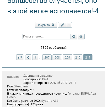
Волшебство случается, оно
в этой ветке исполняется!-4
Закрыто
Поиск
Расширенный п
7365 сообщений
Страница
211
из
211
1
207
208
209
210
211
…
Пред.
Девица на выданье
ЮльSen
Сообщения:
1541
Зарегистрирован:
20 май 2017, 21:11
Пол:
Женский
Стаж бесплодия:
5
В каких клиниках проводилось лечение:
Генезис, БИРЧ, Ава
Петер
Где было удачное ЭКО:
Будет в АВЕ
Благодарил (а):
173 раза