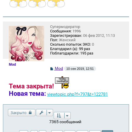
Супермодератор
Сообщения:
1996
Зарегистрирован:
06 фев 2012, 11:13
Пол:
Женский
Сколько попыток ЭКО:
0
Благодарил (а):
99 раз
Поблагодарили:
195 раз
Mod
С
Mod
10 сен 2019, 12:51
о
о
б
щ
Тема закрыта!
е
Новая тема:
н
viewtopic.php?f=797&t=122781
и
е
Закрыто
7365 сообщений