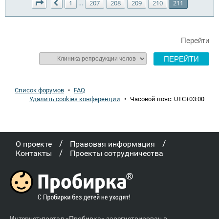
Страница
211
из
211
1
207
208
209
210
211
…
Пред.
Перейти
Список форумов
•
FAQ
Удалить cookies конференции
•
Часовой пояс:
UTC+03:00
/
/
О проекте
Правовая информация
/
Контакты
Проекты сотрудничества
Интернет-портал «Пробирка» зарегистрирован в