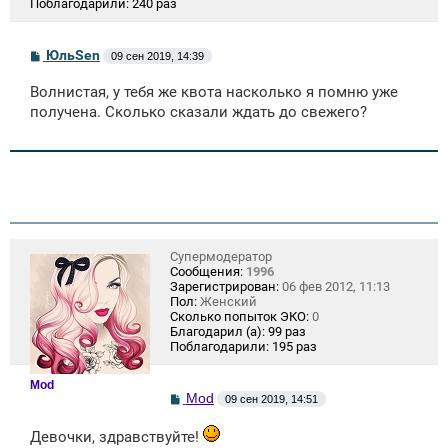
Поблагодарили:
240 раз
С
ЮльSen
09 сен 2019, 14:39
о
о
Волнистая, у тебя же квота насколько я помню уже
б
щ
получена. Сколько сказали ждать до свежего?
е
н
и
е
Супермодератор
Сообщения:
1996
Зарегистрирован:
06 фев 2012, 11:13
Пол:
Женский
Сколько попыток ЭКО:
0
Благодарил (а):
99 раз
Поблагодарили:
195 раз
Mod
С
Mod
09 сен 2019, 14:51
о
о
Девочки, здравствуйте!
б