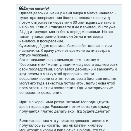
б
щ
Ёжуля писал(а):
е
Привет девочки. Блин у меня вчера в матке началась
н
тупая кратковременная боль.на несколько секунд
и
потом отпускает и через мин 30 опять.раньше такого
е
не было. Если бы тянущая то я не парилась бы тк уже
24 дц и тянущая могет быть перед месиками. Но вот
такая тупая,странно. Биопсия была в четверг,а
началось в воскресение.
Суммамед 3 дня пропила. Сама себе галовит свечи
назначила. К врачу уже нет времене идти,завтра в
отпуск уезжаем.
Вот и называется копаемся,лнзем в матку с
"безопасными" манипуляциями.а у всего видимо есть
саои последствия. Получается дебильный замкнутый
круг.лезем в матку чтоб проверить нет ли
восраления,если его нет то гистера и биопсия вполне
могут его туда занести,а потом что? Лезть снова чтоб
посмотреть нет ли воспаления. Одни риторические
вопросы....к сожалению
Ирина,с хорошими результатами! Молодцы,пусть
зреют красавцы. Расскажи потом во какую сумму
получается платно делать эко. Пгд будете делать?
Волнистая,знаю что у некотор девосек только с иг
получилось выносить. Там нк клетки киллеры
мониторят в крови и капают иг. Но блин это так