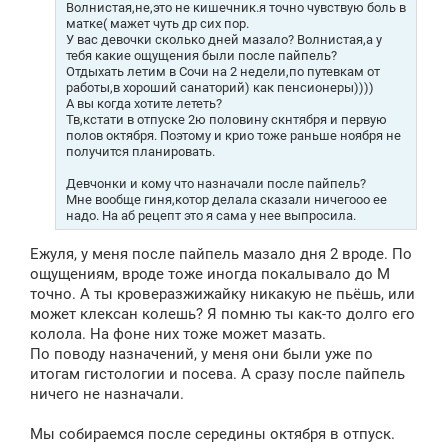
Волнистая,не,это не кишечник.я точно чувствую боль в
матке( мажет чуть др сих пор.
У вас девочки сколько дней мазало? Волнистая,а у
тебя какие ощущения были после пайпель?
Отдыхать летим в Сочи на 2 недели,по путевкам от
работы,в хороший санаторий) как пенсионеры))))
А вы когда хотите лететь?
Тв,кстати в отпуске 2ю половину скнтября и первую
полов октября. Поэтому и крио тоже раньше ноября не
получится планировать.
Девчонки и кому что назначали после пайпель?
Мне вообще гиня,котор делала сказали ничегооо ее
надо. На аб рецепт это я сама у нее выпросила.
Ежуля, у меня после пайпель мазало дня 2 вроде. По
ощущениям, вроде тоже иногда покалывало до М
точно. А ты кроверазжижайку никакую не пьёшь, или
может клексан колешь? Я помню ты как-то долго его
колола. На фоне них тоже может мазать.
По поводу назначений, у меня они были уже по
итогам гистологии и посева. А сразу после пайпель
ничего не назначали.
Мы собираемся после середины октября в отпуск.