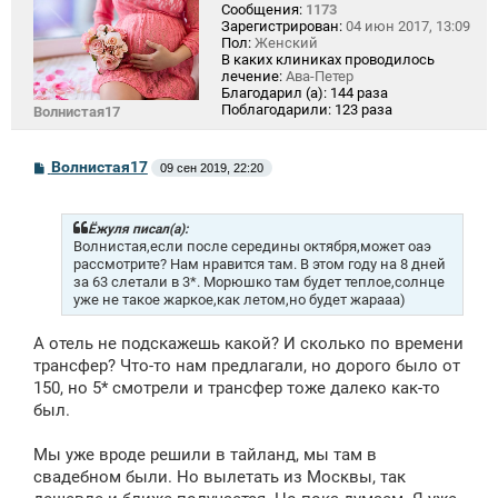
Сообщения:
1173
Зарегистрирован:
04 июн 2017, 13:09
Пол:
Женский
В каких клиниках проводилось
лечение:
Ава-Петер
Благодарил (а):
144 раза
Поблагодарили:
123 раза
Волнистая17
С
Волнистая17
09 сен 2019, 22:20
о
о
б
щ
Ёжуля писал(а):
е
Волнистая,если после середины октября,может оаэ
н
рассмотрите? Нам нравится там. В этом году на 8 дней
и
за 63 слетали в 3*. Морюшко там будет теплое,солнце
е
уже не такое жаркое,как летом,но будет жарааа)
А отель не подскажешь какой? И сколько по времени
трансфер? Что-то нам предлагали, но дорого было от
150, но 5* смотрели и трансфер тоже далеко как-то
был.
Мы уже вроде решили в тайланд, мы там в
свадебном были. Но вылетать из Москвы, так