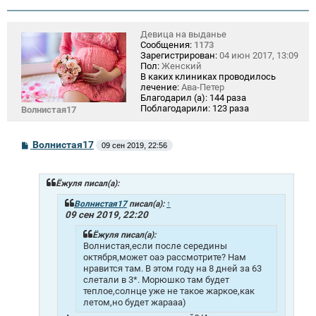
Девица на выданье
Сообщения:
1173
Зарегистрирован:
04 июн 2017, 13:09
Пол:
Женский
В каких клиниках проводилось
лечение:
Ава-Петер
Благодарил (а):
144 раза
Поблагодарили:
123 раза
Волнистая17
С
Волнистая17
09 сен 2019, 22:56
о
о
б
щ
Ёжуля писал(а):
е
н
Волнистая17
писал(а):
↑
и
09 сен 2019, 22:20
е
Ёжуля писал(а):
Волнистая,если после середины
октября,может оаэ рассмотрите? Нам
нравится там. В этом году на 8 дней за 63
слетали в 3*. Морюшко там будет
теплое,солнце уже не такое жаркое,как
летом,но будет жарааа)