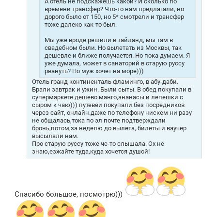
А отель не подскажешь какой? И сколько по
времени трансфер? Что-то нам предлагали, но
дорого было от 150, но 5* смотрели и трансфер
тоже далеко как-то был.
Мы уже вроде решили в тайланд, мы там в
свадебном были. Но вылетать из Москвы, так
дешевле и ближе получается. Но пока думаем. Я
уже думала, может в санаторий в старую руссу
рвануть? Но муж хочет на море)))
Отель гранд континенталь фламинго, в абу-даби.
Брали завтрак и ужин. Были сыты. В обед покупали в
супермаркете дешево манго,ананасы и лепешки с
сыром к чаю))) путевеи покупали без посредников
через сайт, онлайн.даже по телефону нискем ни разу
не общалась,тока по эл почте подтверждали
бронь,потом,за неделю до вылета, билеты и ваучер
высылали нам.
Про старую руссу тоже че-то слышала. Ох не
знаю,езжайте туда,куда хочется душой!
Спасибо большое, посмотрю)))