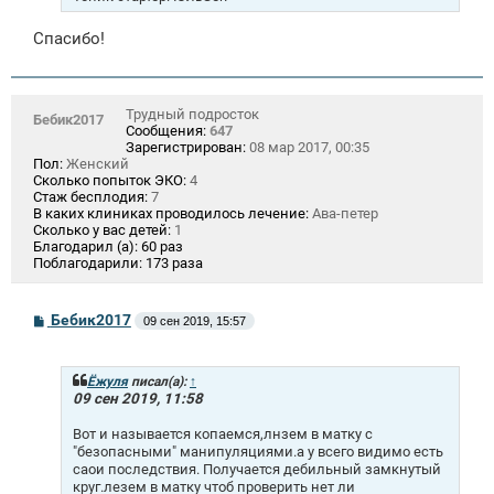
Спасибо!
Трудный подросток
Бебик2017
Сообщения:
647
Зарегистрирован:
08 мар 2017, 00:35
Пол:
Женский
Сколько попыток ЭКО:
4
Стаж бесплодия:
7
В каких клиниках проводилось лечение:
Ава-петер
Сколько у вас детей:
1
Благодарил (а):
60 раз
Поблагодарили:
173 раза
С
Бебик2017
09 сен 2019, 15:57
о
о
б
щ
Ёжуля
писал(а):
↑
е
09 сен 2019, 11:58
н
и
Вот и называется копаемся,лнзем в матку с
е
"безопасными" манипуляциями.а у всего видимо есть
саои последствия. Получается дебильный замкнутый
круг.лезем в матку чтоб проверить нет ли