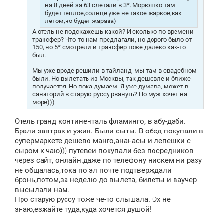
на 8 дней за 63 слетали в 3*. Морюшко там
будет теплое,солнце уже не такое жаркое,как
летом,но будет жарааа)
А отель не подскажешь какой? И сколько по времени
трансфер? Что-то нам предлагали, но дорого было от
150, но 5* смотрели и трансфер тоже далеко как-то
был.
Мы уже вроде решили в тайланд, мы там в свадебном
были. Но вылетать из Москвы, так дешевле и ближе
получается. Но пока думаем. Я уже думала, может в
санаторий в старую руссу рвануть? Но муж хочет на
море)))
Отель гранд континенталь фламинго, в абу-даби.
Брали завтрак и ужин. Были сыты. В обед покупали в
супермаркете дешево манго,ананасы и лепешки с
сыром к чаю))) путевеи покупали без посредников
через сайт, онлайн.даже по телефону нискем ни разу
не общалась,тока по эл почте подтверждали
бронь,потом,за неделю до вылета, билеты и ваучер
высылали нам.
Про старую руссу тоже че-то слышала. Ох не
знаю,езжайте туда,куда хочется душой!