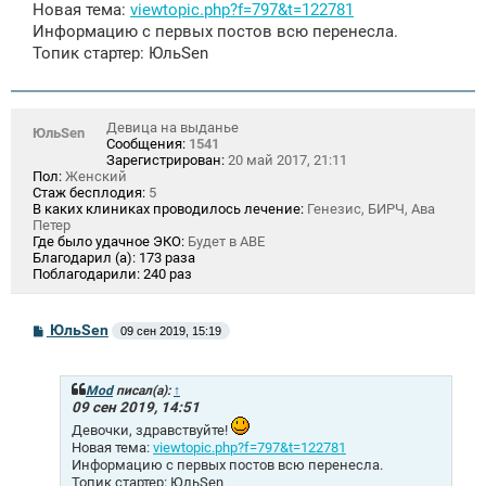
щ
Новая тема:
viewtopic.php?f=797&t=122781
е
Информацию с первых постов всю перенесла.
н
и
Топик стартер: ЮльSen
е
Девица на выданье
ЮльSen
Сообщения:
1541
Зарегистрирован:
20 май 2017, 21:11
Пол:
Женский
Стаж бесплодия:
5
В каких клиниках проводилось лечение:
Генезис, БИРЧ, Ава
Петер
Где было удачное ЭКО:
Будет в АВЕ
Благодарил (а):
173 раза
Поблагодарили:
240 раз
С
ЮльSen
09 сен 2019, 15:19
о
о
б
щ
Mod
писал(а):
↑
е
09 сен 2019, 14:51
н
Девочки, здравствуйте!
и
Новая тема:
viewtopic.php?f=797&t=122781
е
Информацию с первых постов всю перенесла.
Топик стартер: ЮльSen