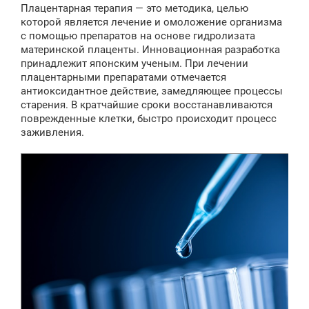
о
Плацентарная терапия — это методика, целью
б
щ
которой является лечение и омоложение организма
е
с помощью препаратов на основе гидролизата
н
материнской плаценты. Инновационная разработка
и
е
принадлежит японским ученым. При лечении
плацентарными препаратами отмечается
антиоксидантное действие, замедляющее процессы
старения. В кратчайшие сроки восстанавливаются
поврежденные клетки, быстро происходит процесс
заживления.