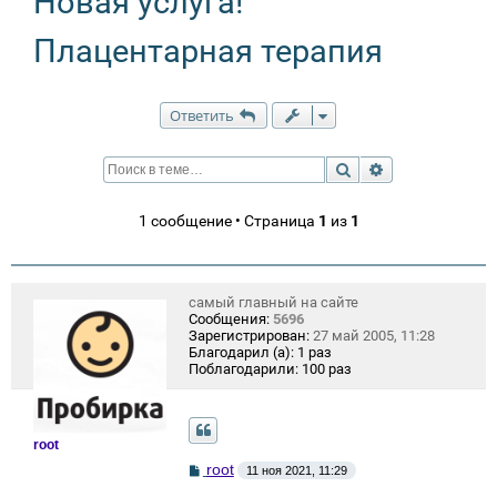
Новая услуга!
Плацентарная терапия
Ответить
Поиск
Расширенный п
1 сообщение • Страница
1
из
1
самый главный на сайте
Сообщения:
5696
Зарегистрирован:
27 май 2005, 11:28
Благодарил (а):
1 раз
Поблагодарили:
100 раз
root
С
root
11 ноя 2021, 11:29
о