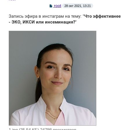
С
root
28 окт 2021, 13:21
о
о
Запись эфира в инстаграм на тему: "
Что эффективнее
б
щ
- ЭКО, ИКСИ или инсеминация?
"
е
н
и
е