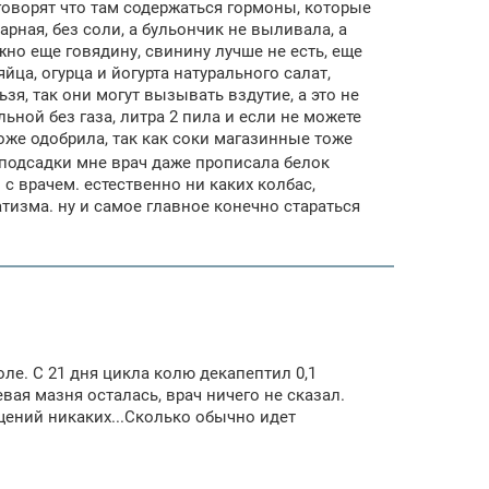
е говорят что там содержаться гормоны, которые
арная, без соли, а бульончик не выливала, а
жно еще говядину, свинину лучше не есть, еще
яйца, огурца и йогурта натурального салат,
зя, так они могут вызывать вздутие, а это не
ьной без газа, литра 2 пила и если не можете
тоже одобрила, так как соки магазинные тоже
е подсадки мне врач даже прописала белок
 с врачем. естественно ни каких колбас,
атизма. ну и самое главное конечно стараться
ле. С 21 дня цикла колю декапептил 0,1
вая мазня осталась, врач ничего не сказал.
ущений никаких...Сколько обычно идет