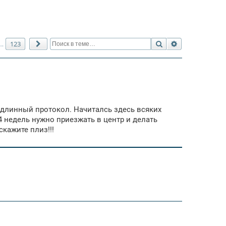
Поиск
Расширенный 
123
…
След.
и длинный протокол. Начиталсь здесь всяких
-4 недель нужно приезжать в центр и делать
скажите плиз!!!