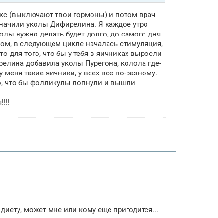
акс (выключают твои гормоны) и потом врач
азначили уколы Дифирелина. Я каждое утро
олы нужно делать будет долго, до самого дня
отом, в следующем цикле началась стимуляция,
о для того, что бы у тебя в яичниках выросли
релина добавила уколы Пурегона, колола где-
 меня такие яичники, у всех все по-разному.
го, что бы фолликулы лопнули и вышли
!!!
иету, может мне или кому еще пригодится...