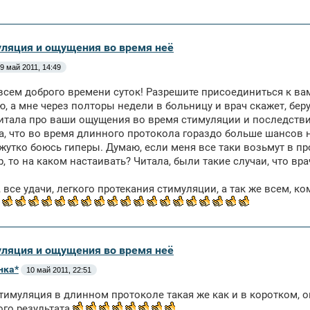
уляция и ощущения во время неё
9 май 2011, 14:49
всем доброго времени суток! Разрешите присоединиться к вам
ю, а мне через полторы недели в больницу и врач скажет, берут
читала про ваши ощущения во время стимуляции и последствия
а, что во время длинного протокола гораздо больше шансов 
 жутко боюсь гиперы. Думаю, если меня все таки возьмут в пр
, то на каком настаивать? Читала, были такие случаи, что в
 все удачи, легкого протекания стимуляции, а так же всем, к
уляция и ощущения во время неё
нка*
10 май 2011, 22:51
тимуляция в длинном протоколе такая же как и в коротком, ок
го результата