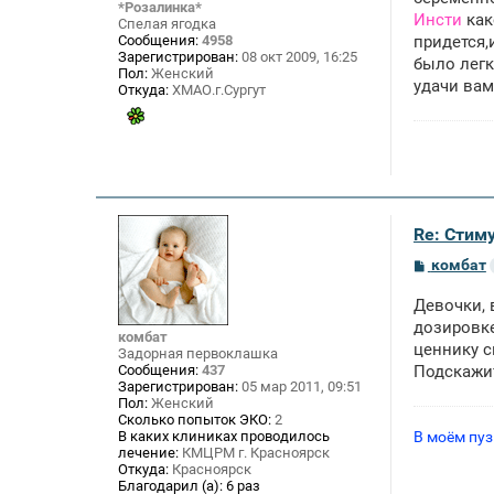
*Розалинка*
е
Инсти
как
Спелая ягодка
н
Сообщения:
4958
придется,
и
Зарегистрирован:
08 окт 2009, 16:25
е
было легк
Пол:
Женский
удачи ва
Откуда:
ХМАО.г.Сургут
Re: Стим
С
комбат
о
о
Девочки, 
б
щ
дозировке
комбат
е
ценнику с
Задорная первоклашка
н
Сообщения:
437
Подскажи
и
Зарегистрирован:
05 мар 2011, 09:51
е
Пол:
Женский
Сколько попыток ЭКО:
2
В моём пузи
В каких клиниках проводилось
лечение:
КМЦРМ г. Красноярск
Откуда:
Красноярск
Благодарил (а):
6 раз