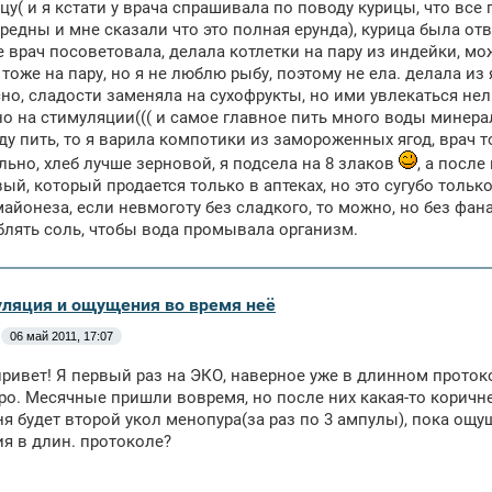
ицу( и я кстати у врача спрашивала по поводу курицы, что вс
редны и мне сказали что это полная ерунда), курица была отв
е врач посоветовала, делала котлетки на пару из индейки, мо
 тоже на пару, но я не люблю рыбу, поэтому не ела. делала из 
но, сладости заменяла на сухофрукты, но ими увлекаться нель
о на стимуляции((( и самое главное пить много воды минерал
ду пить, то я варила компотики из замороженных ягод, врач 
льно, хлеб лучше зерновой, я подсела на 8 злаков
, а посл
ый, который продается только в аптеках, но это сугубо только
майонеза, если невмоготу без сладкого, то можно, но без фан
блять соль, чтобы вода промывала организм.
уляция и ощущения во время неё
06 май 2011, 17:07
ривет! Я первый раз на ЭКО, наверное уже в длинном протоко
ро. Месячные пришли вовремя, но после них какая-то коричне
ня будет второй укол менопура(за раз по 3 ампулы), пока ощ
я в длин. протоколе?