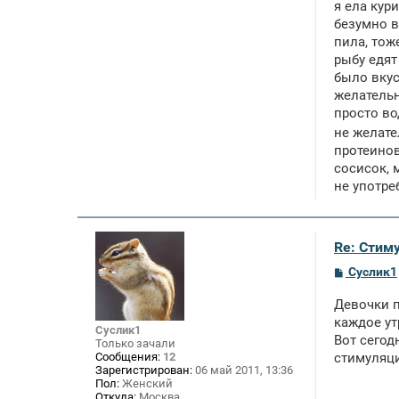
я ела кур
безумно в
пила, тож
рыбу едят
было вкус
желательн
просто во
не желате
протеинов
сосисок, 
не употре
Re: Стим
С
Суслик1
о
о
Девочки п
б
щ
каждое ут
Суслик1
е
Вот сегод
Только зачали
н
Сообщения:
12
стимуляци
и
Зарегистрирован:
06 май 2011, 13:36
е
Пол:
Женский
Откуда:
Москва