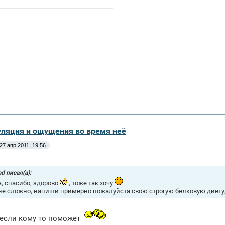
уляция и ощущения во время неё
27 апр 2011, 19:56
d писал(а):
a, спасибо, здорово
, тоже так хочу
не сложно, напиши примерно пожалуйста свою строгую белковую диету,
 если кому то поможет