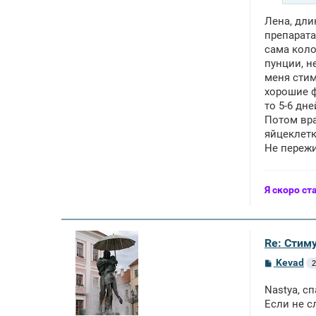
Лена, дли
препарата
сама коло
пунции, н
меня стим
хорошие ф
то 5-6 дн
Потом вра
яйцеклетк
Не пережи
Я скоро ст
Re: Стим
С
Kevad
2
о
о
Nastya, с
б
щ
Если не с
е