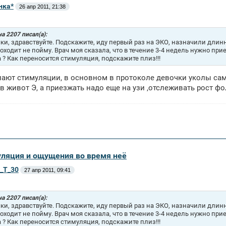
нка*
26 апр 2011, 21:38
а 2207 писал(а):
ки, здравствуйте. Подскажите, иду первый раз на ЭКО, назначили длинн
роходит не пойму. Врач моя сказала, что в течение 3-4 недель нужно при
а ? Как переносится стимуляция, подскажите плиз!!!
ают стимуляции, в основном в протоколе девочки уколы са
 в живот Э, а приезжать надо еще на узи ,отслеживать рост ф
уляция и ощущения во время неё
a_T_30
27 апр 2011, 09:41
а 2207 писал(а):
ки, здравствуйте. Подскажите, иду первый раз на ЭКО, назначили длинн
роходит не пойму. Врач моя сказала, что в течение 3-4 недель нужно при
а ? Как переносится стимуляция, подскажите плиз!!!