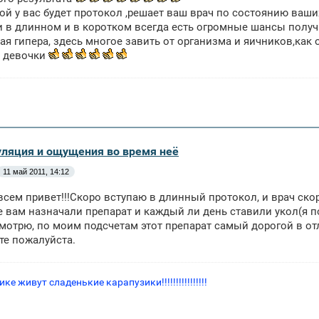
ой у вас будет протокол ,решает ваш врач по состоянию ваши
и в длинном и в коротком всегда есть огромные шансы получ
ая гипера, здесь многое завить от организма и яичников,как
м девочки
уляция и ощущения во время неё
11 май 2011, 14:12
всем привет!!!Скоро вступаю в длинный протокол, и врач ско
 вам назначали препарат и каждый ли день ставили укол(я п
мотрю, по моим подсчетам этот препарат самый дорогой в от
те пожалуйста.
ке живут сладенькие карапузики!!!!!!!!!!!!!!!!