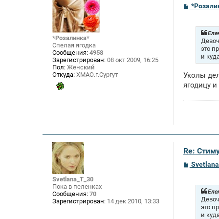
С
*Розали
о
о
б
щ
Елен
*Розалинка*
е
Девоч
Спелая ягодка
н
это п
Сообщения:
4958
и
и куд
Зарегистрирован:
08 окт 2009, 16:25
е
Пол:
Женский
Откуда:
ХМАО.г.Сургут
Уколы дел
ягодицу и
Re: Стим
С
Svetlan
о
о
Svetlana_T_30
б
Пока в пеленках
щ
Елен
Сообщения:
70
е
Девоч
Зарегистрирован:
14 дек 2010, 13:33
н
это п
и
и куд
е