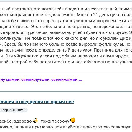
нный протокол, это когда тебя вводят в искусственный клим
ми выстраивает все так, как нужно. Мне на 21 день цикла н
ла себе в живот этот препарат инсулиновым шприцем. Эти ук
едели 3 где-то. Это не больно и не страшно, не переживай. П
улировали Пурегоном, возможно у тебя будет что-то другое. Эт
олликулы. Не помню точно с какого дня, но я к уколам Дифи
ей. Здесь было немного больно когда выросли фолликулы, но у
ч назначит тебе в определенный день укол Прегнила для то
и. Эти яйцеклетки у тебя под общим наркозом и спунцируют.
вай, настрой себя положительно и все обязательно получится!
ану мамой, самой лучшей, самой-самой....
уляция и ощущения во время неё
7 апр 2011, 18:42
пасибо, здорово
, тоже так хочу
ложно, напиши примерно пожалуйста свою строгую белковую д