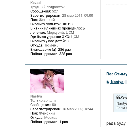
н
Kevad
и
Трудный подросток
е
Сообщения:
527
Зарегистрирован:
28 мар 2011, 09:00
Пол:
Женский
Сколько попыток ЭКО:
3
В каких клиниках проводилось
лечение:
Меркурий, ЦСМ
Где было удачное ЭКО:
ЦСМ
Сколько у вас детей:
3
Откуда:
Тюмень
Благодарил (а):
286 раз
Поблагодарили:
328 раз
Re: Стим
С
Nastya
о
о
б
Nastya
щ
Keva
Только зачали
е
Nasty
Сообщения:
50
н
Если 
Зарегистрирован:
16 мар 2009, 16:44
и
е
Пол:
Женский
Откуда:
Москва
Поблагодарили:
1 раз
рада буду