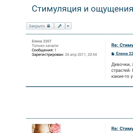
Стимуляция и ощущения
Закрыто
Елена 2207
Re: Стим
Только зачали
Сообщения:
1
С
Елена 2
Зарегистрирован:
26 апр 2011, 20:54
о
о
Девочки, 
б
щ
страстей.
е
какие-то 
н
и
е
Re: Стим