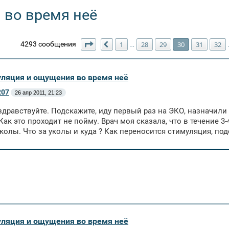
 во время неё
Страница
30
из
123
4293 сообщения
1
28
29
30
31
32
…
Пред.
уляция и ощущения во время неё
207
26 апр 2011, 21:23
здравствуйте. Подскажите, иду первый раз на ЭКО, назначил
 Как это проходит не пойму. Врач моя сказала, что в течение 3
уколы. Что за уколы и куда ? Как переносится стимуляция, под
уляция и ощущения во время неё