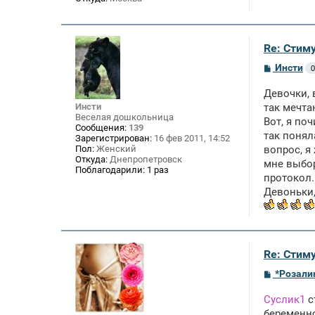
Re: Стим
С
Инсти
0
о
о
Девочки, 
б
щ
Инсти
так мечта
е
Веселая дошкольница
Вот, я по
н
Сообщения:
139
так понял
и
Зарегистрирован:
16 фев 2011, 14:52
е
Пол:
Женский
вопрос, я
Откуда:
Днепропетровск
мне выбор
Поблагодарили:
1 раз
протокол.
Девоньки,
Re: Стим
С
*Розали
о
о
Суслик1
с
б
щ
беременно