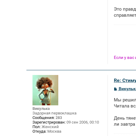
Это правд
справляет
Если у вас
Re: Стим
С
Викульк
о
о
Мы решили
б
щ
Читала вс
Викулька
е
Задорная первоклашка
н
Сообщения:
283
День тяне
и
Зарегистрирован:
09 сен 2006, 00:10
е
ли завтра
Пол:
Женский
Откуда:
Москва