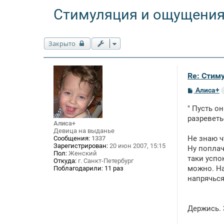
Стимуляция и ощущения
Закрыто
Re: Стим
С
Алиса+
о
о
" Пусть о
б
щ
разреветь
Алиса+
е
Девица на выданье
н
Не знаю ч
Сообщения:
1337
и
е
Зарегистрирован:
20 июн 2007, 15:15
Ну поплач
Пол:
Женский
таки успо
Откуда:
г. Санкт-Петербург
можно. На
Поблагодарили:
11 раз
напрячься
Держись. 