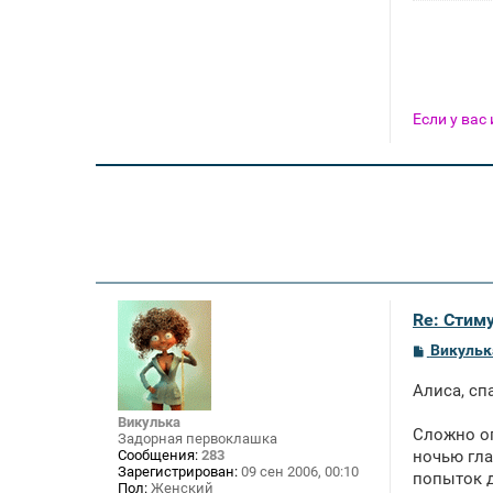
Если у вас
Re: Стим
С
Викульк
о
о
Алиса, сп
б
щ
Викулька
е
Сложно оп
Задорная первоклашка
н
Сообщения:
283
ночью гла
и
Зарегистрирован:
09 сен 2006, 00:10
е
попыток д
Пол:
Женский