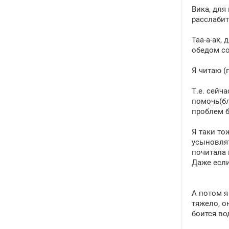
Вика, для
расслабит
Таа-а-ак,
обедом сов
Я читаю (
Т.е. сейч
помочь(бл
проблем б
Я таки то
усыновлят
почитала 
Даже если
А потом я
тяжело, о
боится во