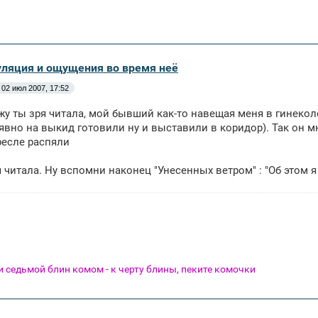
уляция и ощущения во время неё
02 июл 2007, 17:52
жу ты зря читала, мой бывший как-то навещая меня в гинеко
 явно на выкид готовили ну и выставили в коридор). Так он м
ресле распяли
я читала. Ну вспомни наконец "Унесенных ветром" : "Об этом я
 и седьмой блин комом - к черту блины, пеките комочки