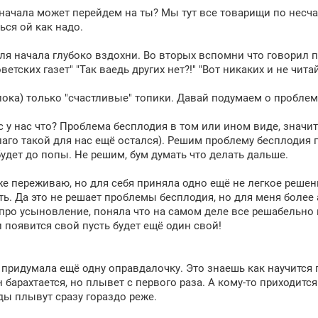
 начала может перейдем на ты? Мы тут все товарищи по несчас
ься ой как надо.
 для начала глубоко вздохни. Во вторых вспомни что говорил
етских газет" "Так ваедь других нет?!" "Вот никаких и не читай
пока) только "счастливые" топики. Давай подумаем о проблем
ас у нас что? Проблема бесплодия в том или ином виде, значи
аго такой для нас ещё остался). Решим проблему бесплодия
удет до попы. Не решим, бум думать что делать дальше.
же переживаю, но для себя приняла одно ещё не легкое решение
ь. Да это не решает проблемы бесплодия, но для меня более 
про усыновление, поняла что на самом деле все решабельно
 появится свой пусть будет ещё один свой!
 придумала ещё одну оправдалочку. Это знаешь как научится п
н барахтается, но плывет с первого раза. А кому-то приходится
ды плывут сразу гораздо реже.