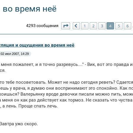
 во время неё
Страница
4
из
123
4293 сообщения
1
2
3
4
5
6
Пред.
уляция и ощущения во время неё
02 июл 2007, 14:29
н меня пожалеет, и я точно разревусь...." - Вик, вот это прав
ся.
то тебе посоветовать. Может не надо сегодня реветь? Сдаетс
ешь у врача, я думаю они воспринимают это спокойно. Как п
коишься? Валерьянку вроде девочки писали можно пить, може
 меня он как раз действует как тормоз. Не сказать что чуств
, а лень. Проще спать лечь.
Завтра ужо скоро.