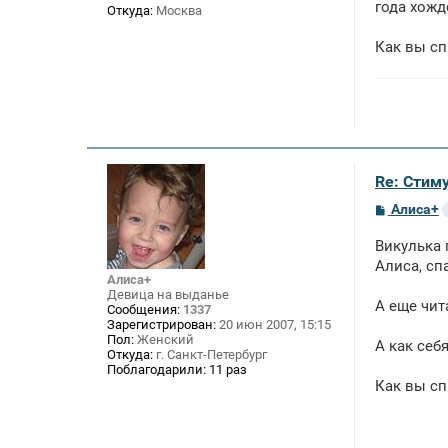
года хожде
Откуда:
Москва
Как вы сп
Re: Стим
С
Алиса+
о
о
Викулька 
б
щ
Алиса, сп
е
Алиса+
н
Девица на выданье
А еще чит
и
Сообщения:
1337
е
Зарегистрирован:
20 июн 2007, 15:15
Пол:
Женский
А как себя
Откуда:
г. Санкт-Петербург
Поблагодарили:
11 раз
Как вы сп