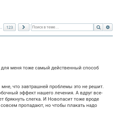
Поиск
Расширенный 
123
…
След.
да и для меня тоже самый действенный способ
я мне, что завтрашней проблемы это не решит.
обочный эффект нашего лечения. А вдруг все-
т брякнуть слегка. И Новопасит тоже вроде
а совсем пропадают, но чтобы плакать надо