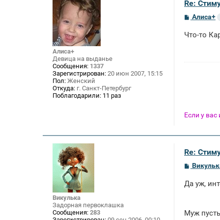
Re: Стим
С
Алиса+
о
о
Что-то Ка
б
щ
е
Алиса+
н
Девица на выданье
и
Сообщения:
1337
е
Зарегистрирован:
20 июн 2007, 15:15
Пол:
Женский
Откуда:
г. Санкт-Петербург
Поблагодарили:
11 раз
Если у вас
Re: Стим
С
Викульк
о
о
Да уж, инт
б
щ
Викулька
е
Задорная первоклашка
н
Сообщения:
283
Муж пусть
и
Зарегистрирован:
09 сен 2006, 00:10
е