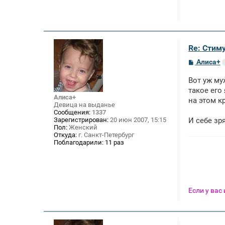
Re: Стим
С
Алиса+
о
о
Вот уж му
б
щ
такое его
е
Алиса+
на этом к
н
Девица на выданье
и
Сообщения:
1337
е
Зарегистрирован:
20 июн 2007, 15:15
И себе зр
Пол:
Женский
Откуда:
г. Санкт-Петербург
Поблагодарили:
11 раз
Если у вас