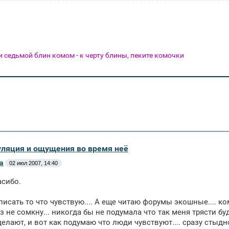
 и седьмой блин комом - к черту блины, пеките комочки
уляция и ощущения во время неё
а
02 июл 2007, 14:40
асибо.
исать то что чувствую.... А еще читаю форумы экошные.... ком н
з не сомкну... никогда бы не подумала что так меня трясти буд
елают, и вот как подумаю что люди чувствуют.... сразу стыдно 