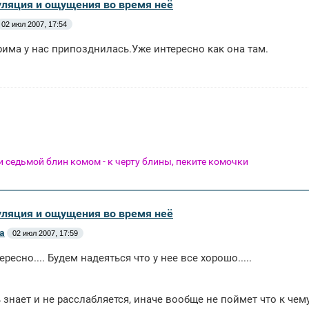
уляция и ощущения во время неё
02 июл 2007, 17:54
рима у нас припозднилась.Уже интересно как она там.
 и седьмой блин комом - к черту блины, пеките комочки
уляция и ощущения во время неё
а
02 июл 2007, 17:59
ересно.... Будем надеяться что у нее все хорошо.....
 знает и не расслабляется, иначе вообще не поймет что к чему.