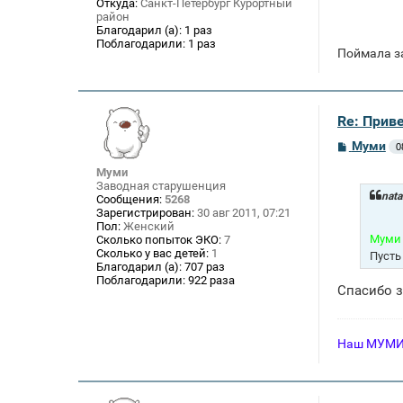
Откуда:
Санкт-Петербург Курортный
район
Благодарил (а):
1 раз
Поблагодарили:
1 раз
Поймала з
Re: Приве
С
Муми
0
о
о
Муми
б
Заводная старушенция
щ
nata
Сообщения:
5268
е
Зарегистрирован:
30 авг 2011, 07:21
н
Пол:
Женский
и
Муми 
Сколько попыток ЭКО:
7
е
Сколько у вас детей:
1
Пусть
Благодарил (а):
707 раз
Поблагодарили:
922 раза
Спасибо з
Наш МУМИК 