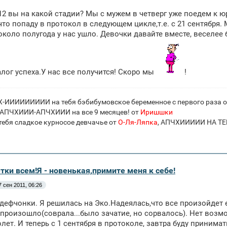
ira12 вы на какой стадии? Мы с мужем в четверг уже поедем к
что попаду в протокол в следующем цикле,т.е. с 21 сентября.
около полугода у нас ушло. Девочки давайте вместе, веселее 
лог успеха.У нас все получится! Скоро мы
!
-ИИИИИИИИИ на тебя бэбибумовское беременное с первого раза 
ПЧХИИИ-АПЧХИИИ на все 9 месяцев! от
Иришшки
ебя сладкое курносое девчачье от
О-Ля-Ляпка
, АПЧХИИИИИ НА Т
тки всем!Я - новенькая,примите меня к себе!
7 сен 2011, 06:26
дефчонки. Я решилась на Эко.Надеялась,что все произойдет е
 произошло(соврала...было зачатие, но сорвалось). Нет возм
олет. И теперь с 1 сентября в протоколе, завтра буду принимат