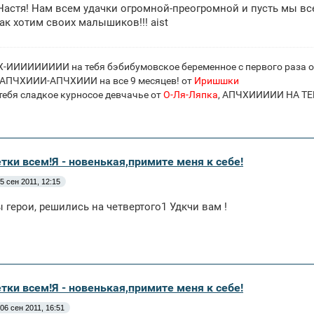
Настя! Нам всем удачки огромной-преогромной и пусть мы в
ак хотим своих малышиков!!! aist
-ИИИИИИИИИ на тебя бэбибумовское беременное с первого раза 
ПЧХИИИ-АПЧХИИИ на все 9 месяцев! от
Иришшки
ебя сладкое курносое девчачье от
О-Ля-Ляпка
, АПЧХИИИИИ НА Т
тки всем!Я - новенькая,примите меня к себе!
5 сен 2011, 12:15
вы герои, решились на четвертого1 Удкчи вам !
тки всем!Я - новенькая,примите меня к себе!
06 сен 2011, 16:51