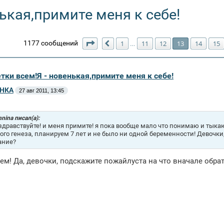
ькая,примите меня к себе!
Страница
13
из
34
1177 сообщений
1
11
12
13
14
15
…
Пред.
тки всем!Я - новенькая,примите меня к себе!
НКА
27 авг 2011, 13:45
nnina писал(а):
здравствуйте! и меня примите! я пока вообще мало что понимаю и тыкаю
ого генеза, планируем 7 лет и не было ни одной беременности! Девочки,
ание?
ем! Да, девочки, подскажите пожайлуста на что вначале обра