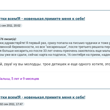
тки всем!Я - новенькая,примите меня к себе!
1 сен 2011, 20:02
76 писал(а):
ки,здравствуйте! Я первый раз, сразу попала на письмо чудачки и тоже 
твенной беременности, но все "кесареныши", после третьего решила пере
я больше кесарить,но после 33 лет очень-преочень захотелось еще мал
зы уже все сдали, сейчас карта на подписи, 16 сентября на прием, наде
й, zaya! ну вы молодцы. трое детишек и еще одного хотите, эт
Малыш, 5 лет и 9 месяцев
тки всем!Я - новенькая,примите меня к себе!
02 сен 2011, 17:47