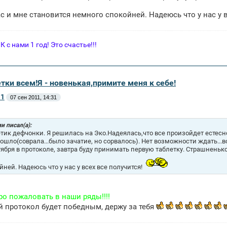
ас и мне становится немного спокойней. Надеюсь что у нас у 
с нами 1 год! Это счастье!!!
тки всем!Я - новенькая,примите меня к себе!
11
07 сен 2011, 14:31
и писал(а):
тик дефчонки. Я решилась на Эко.Надеялась,что все произойдет естесно
ошло(соврала...было зачатие, но сорвалось). Нет возможности ждать...во
тября в протоколе, завтра буду принимать первую таблетку. Страшненько.
йней. Надеюсь что у нас у всех все получится!
о пожаловать в наши ряды!!!!
й протокол будет победным, держу за тебя