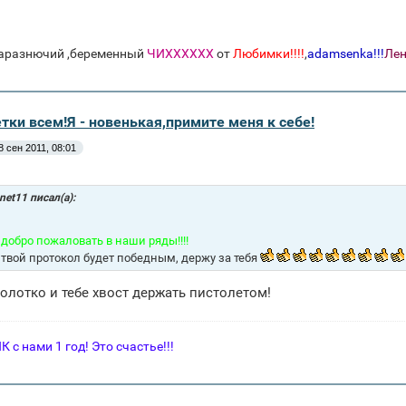
аразнючий ,беременный
ЧИХХХХХХ
от
Любимки!!!!
,
adamsenka!!!
Лен
тки всем!Я - новенькая,примите меня к себе!
8 сен 2011, 08:01
net11 писал(а):
добро пожаловать в наши ряды!!!!
 твой протокол будет победным, держу за тебя
олотко и тебе хвост держать пистолетом!
с нами 1 год! Это счастье!!!