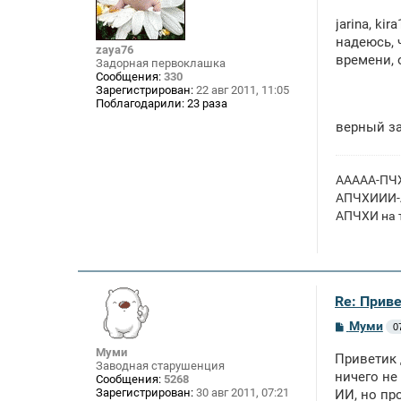
о
о
jarina, k
б
щ
надеюсь, 
zaya76
е
времени, 
Задорная первоклашка
н
Сообщения:
330
и
Зарегистрирован:
22 авг 2011, 11:05
е
Поблагодарили:
23 раза
верный за
ААААА-ПЧХ
АПЧХИИИ-А
АПЧХИ на т
Re: Приве
С
Муми
0
о
о
Муми
Приветик 
б
Заводная старушенция
щ
ничего не
Сообщения:
5268
е
Зарегистрирован:
30 авг 2011, 07:21
ИИ, но пр
н