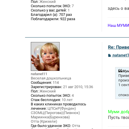
Пол:
Женский
и
Сколько попыток ЭКО:
7
е
здесь о в
Сколько у вас детей:
1
Благодарил (а):
707 раз
Поблагодарили:
922 раза
Наш МУМИК 
Re: Приве
С
natanet
о
о
б
щ
Мум
natanet11
е
Приве
Веселая дошкольница
н
произ
Сообщения:
114
и
1 сен
Зарегистрирован:
21 авг 2010, 15:36
е
Пол:
Женский
споко
Сколько попыток ЭКО:
4
Стаж бесплодия:
10 лет
В каких клиниках проводилось
лечение:
ЦПСиР(Фунден)
Муми добр
СЗОМЦ(Пирогова)(Пивнюк)
Мариинка(Буренкова)
Пусть тво
Отта (Крихели)
Где было удачное ЭКО:
Отта