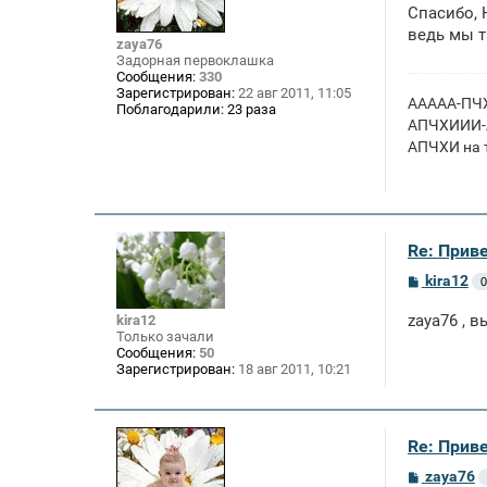
о
Спасибо, 
б
щ
ведь мы т
zaya76
е
Задорная первоклашка
н
Сообщения:
330
и
Зарегистрирован:
22 авг 2011, 11:05
е
ААААА-ПЧХ
Поблагодарили:
23 раза
АПЧХИИИ-А
АПЧХИ на т
Re: Приве
С
kira12
0
о
о
zaya76 , 
kira12
б
Только зачали
щ
Сообщения:
50
е
Зарегистрирован:
18 авг 2011, 10:21
н
и
е
Re: Приве
С
zaya76