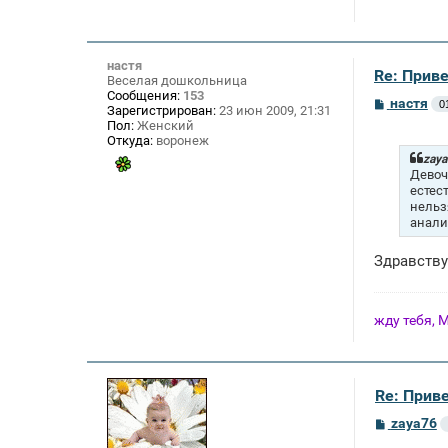
настя
Re: Приве
Веселая дошкольница
Сообщения:
153
С
настя
0
Зарегистрирован:
23 июн 2009, 21:31
о
Пол:
Женский
о
Откуда:
воронеж
б
щ
zaya
е
Девоч
н
естес
и
нельз
е
анали
Здравству
жду тебя, 
Re: Приве
С
zaya76
о