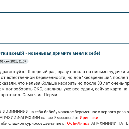
тки всем!Я - новенькая,примите меня к себе!
01 сен 2011, 11:57
дравствуйте! Я первый раз, сразу попала на письмо чудачки 
е от естественной беременности, но все "кесареныши", после 
сказали, что нельзя больше кесарить,но после 33 лет очень-
ем попробовать ЭКО, анализы уже все сдали, сейчас карта на 
 протокол. Сама я из Перми.
-ИИИИИИИИИ на тебя бэбибумовское беременное с первого раза 
ПЧХИИИ-АПЧХИИИ на все 9 месяцев! от
Иришшки
ебя сладкое курносое девчачье от
О-Ля-Ляпка
, АПЧХИИИИИ НА Т