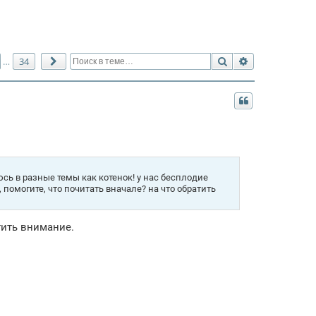
Поиск
Расширенный 
34
…
След.
сь в разные темы как котенок! у нас бесплодие
 помогите, что почитать вначале? на что обратить
тить внимание.