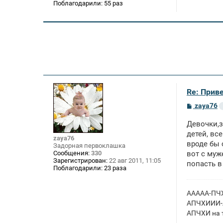
Поблагодарили:
55 раз
Re: Приве
С
zaya76
о
о
Девочки,з
б
щ
детей, вс
zaya76
е
вроде бы 
Задорная первоклашка
н
Сообщения:
330
вот с муж
и
Зарегистрирован:
22 авг 2011, 11:05
е
попасть в
Поблагодарили:
23 раза
ААААА-ПЧХ
АПЧХИИИ-А
АПЧХИ на т