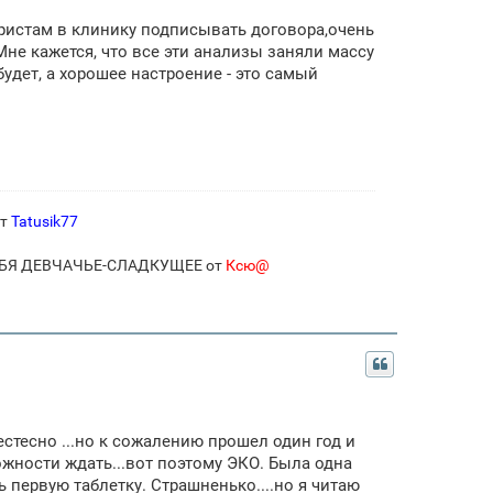
 юристам в клинику подписывать договора,очень
 Мне кажется, что все эти анализы заняли массу
будет, а хорошее настроение - это самый
от
Tatusik77
ЕБЯ ДЕВЧАЧЬЕ-СЛАДКУЩЕЕ от
Ксю@
стесно ...но к сожалению прошел один год и
ожности ждать...вот поэтому ЭКО. Была одна
ь первую таблетку. Страшненько....но я читаю