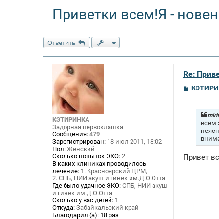
Приветки всем!Я - новен
Ответить
Re: Приве
С
КЭТИРИ
о
о
б
щ
miri
КЭТИРИНКА
е
всем 
Задорная первоклашка
н
неясн
Сообщения:
479
и
вним
Зарегистрирован:
18 июл 2011, 18:02
е
Пол:
Женский
Сколько попыток ЭКО:
2
Привет вс
В каких клиниках проводилось
лечение:
1. Красноярский ЦРМ,
2. СПБ, НИИ акуш и гинек им.Д.О.Отта
Где было удачное ЭКО:
СПБ, НИИ акуш
и гинек им.Д.О.Отта
Сколько у вас детей:
1
Откуда:
Забайкальский край
Благодарил (а):
18 раз