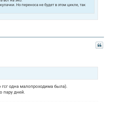
 вот на эко.
улачки. Но переноса не будет в этом цикле, так
по гсг одна малопроходима была).
о пару дней.