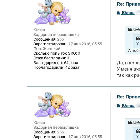
Re: Приве
С
Юляш
1
о
о
б
щ
Юляш
Litt
е
Задорная первоклашка
н
Сообщения:
255
и
У
Зарегистрирован:
17 янв 2016, 05:55
е
Пол:
Женский
А по6
Сколько попыток ЭКО:
0
Стаж бесплодия:
3
Да, в кор
Благодарил (а):
64 раза
Поблагодарили:
42 раза
У меня вч
так как р
Re: Приве
С
Юляш
1
о
о
б
щ
Юляш
Litt
е
Задорная первоклашка
н
Сообщения:
255
и
У
Зарегистрирован:
17 янв 2016, 05:55
е