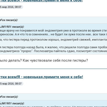
тки всем!Я - новенькая,примите меня к себе!
5 мар 2016, 08:07
leFox писал(а):
JM1901 писал(а):
 еще врачу не понравился мой эндометрия уже в протоколе во время сти
ереносом. А я что то в сомнениях... не будет ли хуже после нее.. все так
а, что гистера перед протоколом хорошо, эндометрий свежий, импланта
я гистера полгода назад была, я жалею, что решили полгода сами пробова
 эндометриоз "пророс". Послезавтра пайпель сдаю, посмотрят состояни
ыло делать? Как чувствовали себя после гистеры?
тки всем!Я - новенькая,примите меня к себе!
15 мар 2016, 08:07
leFox писал(а):
JM1901 писал(а):