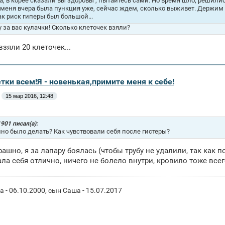
а, в корее сказали вы здоровы , пытайтесь сами. Но время шло, решились
 меня вчера была пункция уже, сейчас ждем, сколько выживет. Держим к
ак риск гиперы был большой...
 за вас кулачки! Сколько клеточек взяли?
взяли 20 клеточек...
тки всем!Я - новенькая,примите меня к себе!
15 мар 2016, 12:48
901 писал(а):
но было делать? Как чувствовали себя после гистеры?
трашно, я за лапару боялась (чтобы трубу не удалили, так как 
ла себя отлично, ничего не болело внутри, кровило тоже всег
 - 06.10.2000, сын Саша - 15.07.2017