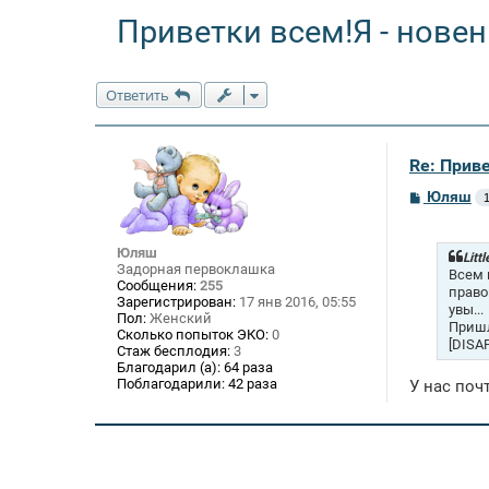
Приветки всем!Я - новен
Ответить
Re: Приве
С
Юляш
о
о
б
Юляш
щ
Litt
Задорная первоклашка
е
Всем 
Сообщения:
255
н
право
Зарегистрирован:
17 янв 2016, 05:55
и
увы...
е
Пол:
Женский
Пришл
Сколько попыток ЭКО:
0
[DISA
Стаж бесплодия:
3
Благодарил (а):
64 раза
Поблагодарили:
42 раза
У нас поч