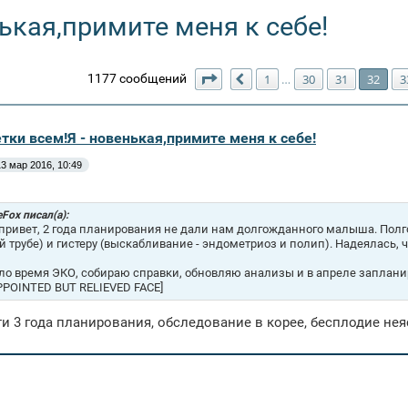
ькая,примите меня к себе!
Страница
32
из
34
1177 сообщений
1
30
31
32
3
…
Пред.
тки всем!Я - новенькая,примите меня к себе!
13 мар 2016, 10:49
leFox писал(а):
привет, 2 года планирования не дали нам долгожданного малыша. Полг
й трубе) и гистеру (выскабливание - эндометриоз и полип). Надеялась, 
о время ЭКО, собираю справки, обновляю анализы и в апреле заплани
PPOINTED BUT RELIEVED FACE]
ти 3 года планирования, обследование в корее, бесплодие неяс