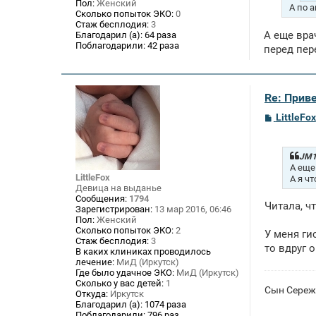
Пол:
Женский
А по 
Сколько попыток ЭКО:
0
Стаж бесплодия:
3
А еще вра
Благодарил (а):
64 раза
Поблагодарили:
42 раза
перед пере
Re: Приве
С
LittleFox
о
о
б
щ
JM1
е
А еще
н
LittleFox
А я ч
и
Девица на выданье
е
Сообщения:
1794
Читала, ч
Зарегистрирован:
13 мар 2016, 06:46
Пол:
Женский
Сколько попыток ЭКО:
2
У меня ги
Стаж бесплодия:
3
то вдруг 
В каких клиниках проводилось
лечение:
МиД (Иркутск)
Где было удачное ЭКО:
МиД (Иркутск)
Сколько у вас детей:
1
Сын Сережа
Откуда:
Иркутск
Благодарил (а):
1074 раза
Поблагодарили:
796 раз