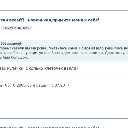
тки всем!Я - новенькая,примите меня к себе!
14 мар 2016, 16:55
901 писал(а):
 корее сказали вы здоровы , пытайтесь сами. Но время шло, решились вот
я вчера была пункция уже, сейчас ждем, сколько выживет. Держим кулачк
ы был большой...
вас кулачки! Сколько клеточек взяли?
 - 06.10.2000, сын Саша - 15.07.2017