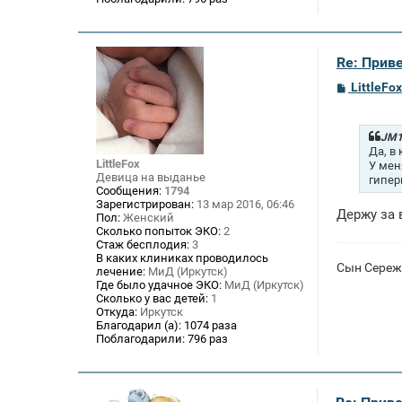
Re: Приве
С
LittleFox
о
о
б
щ
JM1
е
Да, в
н
LittleFox
У мен
и
Девица на выданье
гипер
е
Сообщения:
1794
Зарегистрирован:
13 мар 2016, 06:46
Держу за 
Пол:
Женский
Сколько попыток ЭКО:
2
Стаж бесплодия:
3
В каких клиниках проводилось
Сын Сережа
лечение:
МиД (Иркутск)
Где было удачное ЭКО:
МиД (Иркутск)
Сколько у вас детей:
1
Откуда:
Иркутск
Благодарил (а):
1074 раза
Поблагодарили:
796 раз