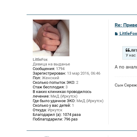
Re: Приве
С
LittleFox
о
о
б
щ
JM1
е
У нас
н
LittleFox
и
Девица на выданье
А по анал
е
Сообщения:
1794
Зарегистрирован:
13 мар 2016, 06:46
Пол:
Женский
Сколько попыток ЭКО:
2
Сын Сережа
Стаж бесплодия:
3
В каких клиниках проводилось
лечение:
МиД (Иркутск)
Где было удачное ЭКО:
МиД (Иркутск)
Сколько у вас детей:
1
Откуда:
Иркутск
Благодарил (а):
1074 раза
Поблагодарили:
796 раз