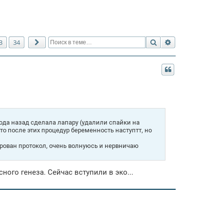
Поиск
Расширенный 
3
34
След.
ода назад сделала лапару (удалили спайки на
что после этих процедур беременность наступтт, но
рован протокол, очень волнуюсь и нервничаю
ного генеза. Сейчас вступили в эко...