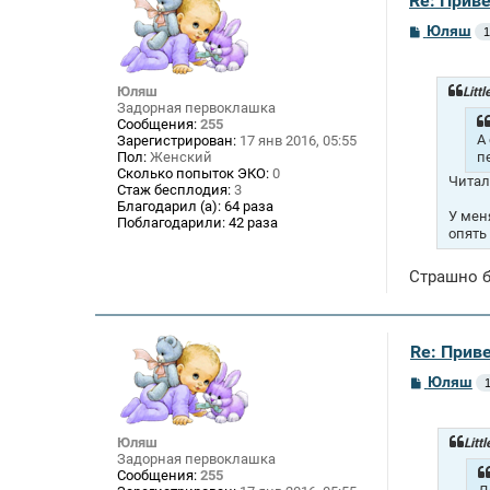
Re: Приве
С
Юляш
1
о
о
б
щ
Юляш
Litt
е
Задорная первоклашка
н
Сообщения:
255
и
А
Зарегистрирован:
17 янв 2016, 05:55
е
Пол:
Женский
п
Сколько попыток ЭКО:
0
Читал
Стаж бесплодия:
3
Благодарил (а):
64 раза
У мен
Поблагодарили:
42 раза
опять
Страшно б
Re: Приве
С
Юляш
о
о
б
щ
Юляш
Litt
е
Задорная первоклашка
н
Сообщения:
255
и