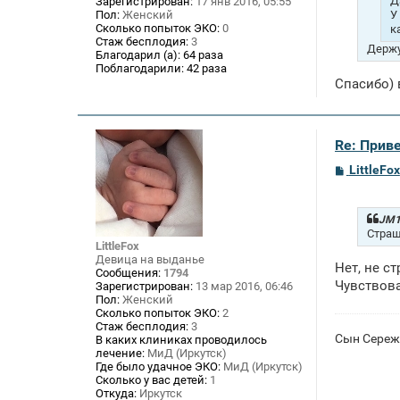
Д
Зарегистрирован:
17 янв 2016, 05:55
е
Пол:
Женский
У
Сколько попыток ЭКО:
0
к
Стаж бесплодия:
3
Держу
Благодарил (а):
64 раза
Поблагодарили:
42 раза
Спасибо) 
Re: Приве
С
LittleFox
о
о
б
щ
JM1
е
Страш
н
LittleFox
и
Девица на выданье
Нет, не с
е
Сообщения:
1794
Чувствова
Зарегистрирован:
13 мар 2016, 06:46
Пол:
Женский
Сколько попыток ЭКО:
2
Стаж бесплодия:
3
Сын Сережа
В каких клиниках проводилось
лечение:
МиД (Иркутск)
Где было удачное ЭКО:
МиД (Иркутск)
Сколько у вас детей:
1
Откуда:
Иркутск