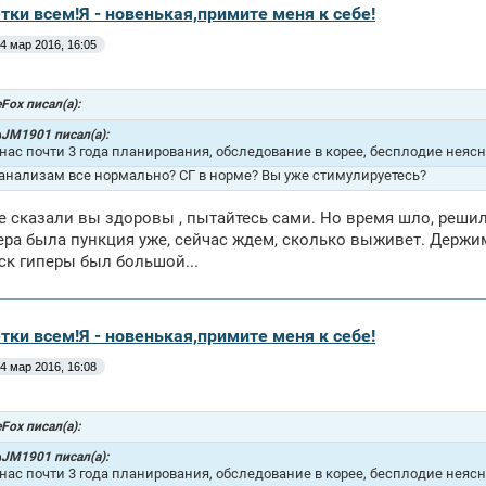
тки всем!Я - новенькая,примите меня к себе!
4 мар 2016, 16:05
leFox писал(а):
JM1901 писал(а):
 нас почти 3 года планирования, обследование в корее, бесплодие неясног
 анализам все нормально? СГ в норме? Вы уже стимулируетесь?
ее сказали вы здоровы , пытайтесь сами. Но время шло, решил
ера была пункция уже, сейчас ждем, сколько выживет. Держим
иск гиперы был большой...
тки всем!Я - новенькая,примите меня к себе!
4 мар 2016, 16:08
leFox писал(а):
JM1901 писал(а):
 нас почти 3 года планирования, обследование в корее, бесплодие неясног