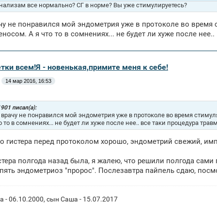
анализам все нормально? СГ в норме? Вы уже стимулируетесь?
чу не понравился мой эндометрия уже в протоколе во время с
носом. А я что то в сомнениях... не будет ли хуже после нее.
тки всем!Я - новенькая,примите меня к себе!
14 мар 2016, 16:53
901 писал(а):
 врачу не понравился мой эндометрия уже в протоколе во время стимуля
то то в сомнениях... не будет ли хуже после нее.. все таки процедура трав
то гистера перед протоколом хорошо, эндометрий свежий, им
стера полгода назад была, я жалею, что решили полгода сами 
опять эндометриоз "пророс". Послезавтра пайпель сдаю, посм
 - 06.10.2000, сын Саша - 15.07.2017