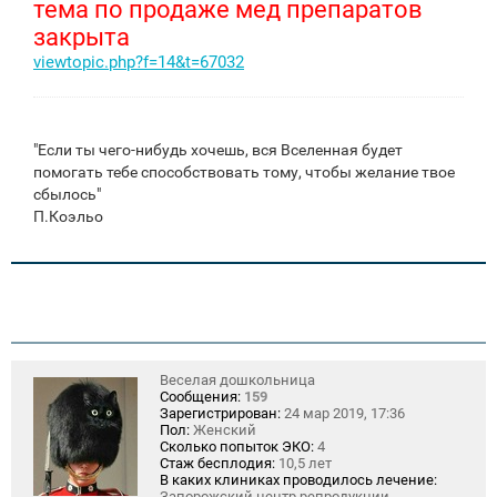
тема по продаже мед препаратов
б
щ
закрыта
е
н
viewtopic.php?f=14&t=67032
и
е
"Если ты чего-нибудь хочешь, вся Вселенная будет
помогать тебе способствовать тому, чтобы желание твое
сбылось"
П.Коэльо
Веселая дошкольница
Сообщения:
159
Зарегистрирован:
24 мар 2019, 17:36
Пол:
Женский
Сколько попыток ЭКО:
4
Стаж бесплодия:
10,5 лет
В каких клиниках проводилось лечение:
Запорожский центр репродукции