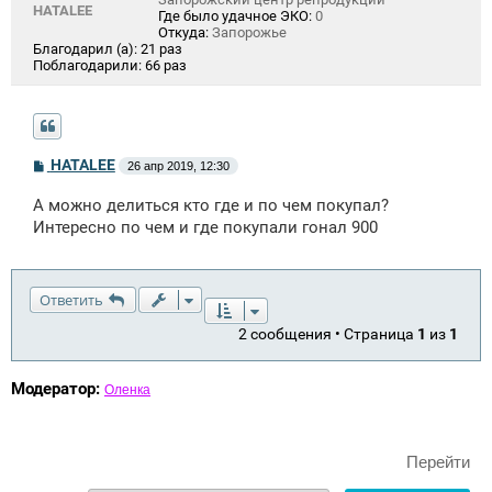
HATALEE
Где было удачное ЭКО:
0
Откуда:
Запорожье
Благодарил (а):
21 раз
Поблагодарили:
66 раз
С
HATALEE
26 апр 2019, 12:30
о
о
А можно делиться кто где и по чем покупал?
б
щ
Интересно по чем и где покупали гонал 900
е
н
и
е
Ответить
2 сообщения • Страница
1
из
1
Модератор:
Оленка
Перейти