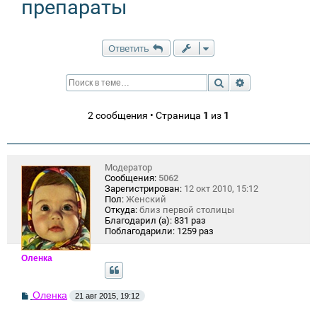
препараты
Ответить
Поиск
Расширенный п
2 сообщения • Страница
1
из
1
Модератор
Сообщения:
5062
Зарегистрирован:
12 окт 2010, 15:12
Пол:
Женский
Откуда:
близ первой столицы
Благодарил (а):
831 раз
Поблагодарили:
1259 раз
Оленка
С
Оленка
21 авг 2015, 19:12
о
о