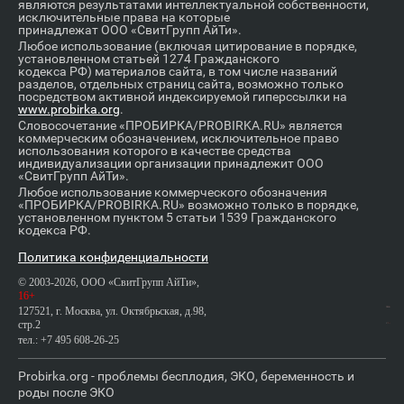
являются результатами интеллектуальной собственности,
исключительные права на которые
принадлежат ООО «СвитГрупп АйТи».
Любое использование (включая цитирование в порядке,
установленном статьей 1274 Гражданского
кодекса РФ) материалов сайта, в том числе названий
разделов, отдельных страниц сайта, возможно только
посредством активной индексируемой гиперссылки на
www.probirka.org
.
Словосочетание «ПРОБИРКА/PROBIRKA.RU» является
коммерческим обозначением, исключительное право
использования которого в качестве средства
индивидуализации организации принадлежит ООО
«СвитГрупп АйТи».
Любое использование коммерческого обозначения
«ПРОБИРКА/PROBIRKA.RU» возможно только в порядке,
установленном пунктом 5 статьи 1539 Гражданского
кодекса РФ.
Политика конфиденциальности
© 2003-2026, ООО «СвитГрупп АйТи»,
16+
127521, г. Москва, ул. Октябрьская, д.98,
стр.2
тел.: +7 495 608-26-25
Probirka.org - проблемы бесплодия, ЭКО, беременность и
роды после ЭКО