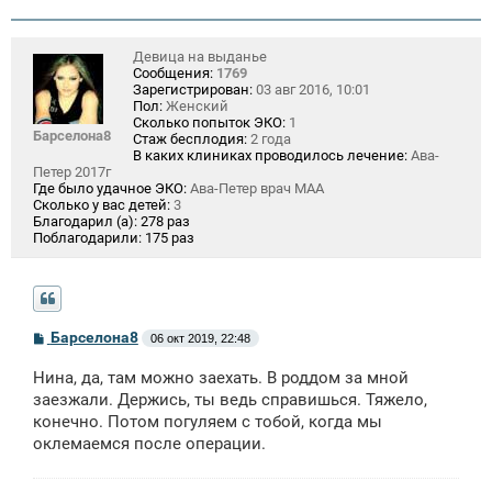
Девица на выданье
Сообщения:
1769
Зарегистрирован:
03 авг 2016, 10:01
Пол:
Женский
Сколько попыток ЭКО:
1
Барселона8
Стаж бесплодия:
2 года
В каких клиниках проводилось лечение:
Ава-
Петер 2017г
Где было удачное ЭКО:
Ава-Петер врач МАА
Сколько у вас детей:
3
Благодарил (а):
278 раз
Поблагодарили:
175 раз
С
Барселона8
06 окт 2019, 22:48
о
о
Нина, да, там можно заехать. В роддом за мной
б
щ
заезжали. Держись, ты ведь справишься. Тяжело,
е
конечно. Потом погуляем с тобой, когда мы
н
оклемаемся после операции.
и
е