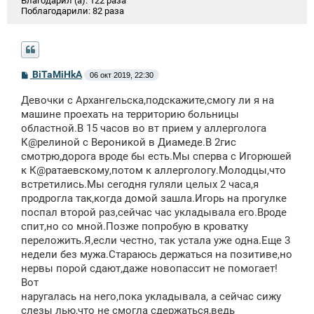
Благодарил (а):
122 раза
Поблагодарили:
82 раза
С
BiTaMiHkA
06 окт 2019, 22:30
о
о
Девочки с Архангельска,подскажите,смогу ли я на
б
щ
машине проехать на территорию больницы
е
областной.В 15 часов во вт прием у аллерголога
н
К@релиной с Вероникой в Диамеде.В 2гис
и
е
смотрю,дорога вроде бы есть.Мы сперва с Игорюшей
к К@ратаевскому,потом к аллергологу.Молодцы,что
встретились.Мы сегодня гуляли целых 2 часа,я
продрогла так,когда домой зашла.Игорь на прогулке
поспал второй раз,сейчас час укладывала его.Вроде
спит,но со мной.Позже попробую в кроватку
переложить.Я,если честно, так устала уже одна.Еще 3
недели без мужа.Стараюсь держаться на позитиве,но
нервы порой сдают,даже новопассит не помогает!
Вот
наругалась на него,пока укладывала, а сейчас сижу
слезы лью,что не смогла сдержаться,ведь