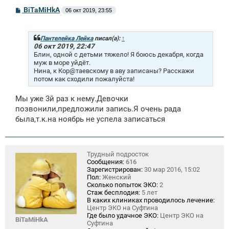
С
BiTaMiHkA
06 окт 2019, 23:55
о
о
б
щ
Пантелейка Лейка
писал(а):
↑
е
06 окт 2019, 22:47
н
Блин, одной с детьми тяжело! Я боюсь декабря, когда
и
муж в море уйдёт.
е
Нина, к Кор@таевскому в аву записаны? Расскажи
потом как сходили пожалуйста!
Мы уже 3й раз к нему.Девочки
позвонили,предложили запись.Я очень рада
была,т.к.на ноябрь не успела записаться
Трудный подросток
Сообщения:
616
Зарегистрирован:
30 мар 2016, 15:02
Пол:
Женский
Сколько попыток ЭКО:
2
Стаж бесплодия:
5 лет
В каких клиниках проводилось лечение:
Центр ЭКО на Суфтина
Где было удачное ЭКО:
Центр ЭКО на
BiTaMiHkA
Суфтина