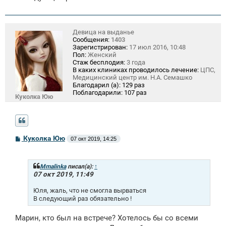
Девица на выданье
Сообщения:
1403
Зарегистрирован:
17 июл 2016, 10:48
Пол:
Женский
Стаж бесплодия:
3 года
В каких клиниках проводилось лечение:
ЦПС,
Медицинский центр им. Н.А. Семашко
Благодарил (а):
129 раз
Поблагодарили:
107 раз
Куколка Юю
С
Куколка Юю
07 окт 2019, 14:25
о
о
б
щ
Mmalinka
писал(а):
↑
е
07 окт 2019, 11:49
н
и
Юля, жаль, что не смогла вырваться
е
В следующий раз обязательно !
Марин, кто был на встрече? Хотелось бы со всеми