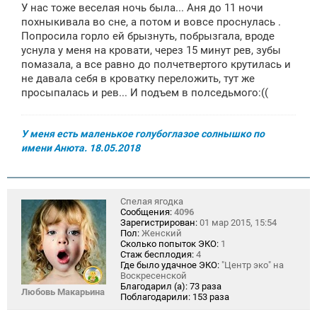
У нас тоже веселая ночь была... Аня до 11 ночи
б
щ
похныкивала во сне, а потом и вовсе проснулась .
е
Попросила горло ей брызнуть, побрызгала, вроде
н
уснула у меня на кровати, через 15 минут рев, зубы
и
е
помазала, а все равно до полчетвертого крутилась и
не давала себя в кроватку переложить, тут же
просыпалась и рев... И подъем в полседьмого:((
У меня есть маленькое голубоглазое солнышко по
имени Анюта. 18.05.2018
Спелая ягодка
Сообщения:
4096
Зарегистрирован:
01 мар 2015, 15:54
Пол:
Женский
Сколько попыток ЭКО:
1
Стаж бесплодия:
4
Где было удачное ЭКО:
"Центр эко" на
Воскресенской
Благодарил (а):
73 раза
Любовь Макарьина
Поблагодарили:
153 раза