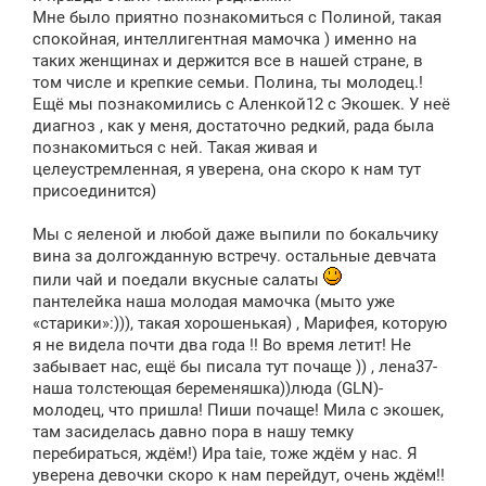
н
Мне было приятно познакомиться с Полиной, такая
и
е
спокойная, интеллигентная мамочка ) именно на
таких женщинах и держится все в нашей стране, в
том числе и крепкие семьи. Полина, ты молодец.!
Ещё мы познакомились с Аленкой12 с Экошек. У неё
диагноз , как у меня, достаточно редкий, рада была
познакомиться с ней. Такая живая и
целеустремленная, я уверена, она скоро к нам тут
присоединится)
Мы с яеленой и любой даже выпили по бокальчику
вина за долгожданную встречу. остальные девчата
пили чай и поедали вкусные салаты
пантелейка наша молодая мамочка (мыто уже
«старики»:))), такая хорошенькая) , Марифея, которую
я не видела почти два года !! Во время летит! Не
забывает нас, ещё бы писала тут почаще )) , лена37-
наша толстеющая беременяшка))люда (GLN)-
молодец, что пришла! Пиши почаще! Мила с экошек,
там засиделась давно пора в нашу темку
перебираться, ждём!) Ира taie, тоже ждём у нас. Я
уверена девочки скоро к нам перейдут, очень ждём!!