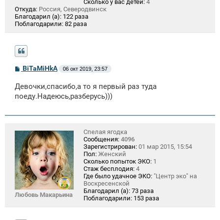
Сколько у вас детей:
4
Откуда:
Россия, Северодвинск
Благодарил (а):
122 раза
Поблагодарили:
82 раза
С
BiTaMiHkA
06 окт 2019, 23:57
о
о
Девочки,спасибо,а то я первый раз туда
б
щ
поеду.Надеюсь,разберусь)))
е
н
и
е
Спелая ягодка
Сообщения:
4096
Зарегистрирован:
01 мар 2015, 15:54
Пол:
Женский
Сколько попыток ЭКО:
1
Стаж бесплодия:
4
Где было удачное ЭКО:
"Центр эко" на
Воскресенской
Благодарил (а):
73 раза
Любовь Макарьина
Поблагодарили:
153 раза