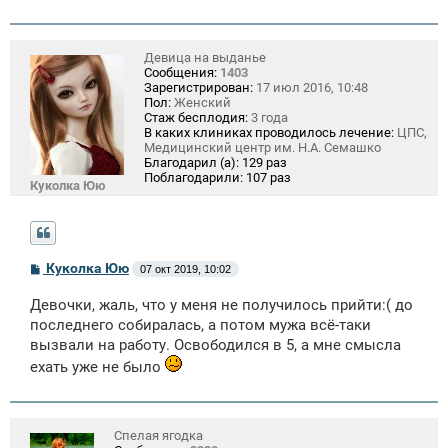
Девица на выданье
Сообщения:
1403
Зарегистрирован:
17 июл 2016, 10:48
Пол:
Женский
Стаж бесплодия:
3 года
В каких клиниках проводилось лечение:
ЦПС,
Медицинский центр им. Н.А. Семашко
Благодарил (а):
129 раз
Поблагодарили:
107 раз
Куколка Юю
С
Куколка Юю
07 окт 2019, 10:02
о
о
Девочки, жаль, что у меня не получилось прийти:( до
б
щ
последнего собиралась, а потом мужа всё-таки
е
вызвали на работу. Освободился в 5, а мне смысла
н
и
ехать уже не было
е
Спелая ягодка