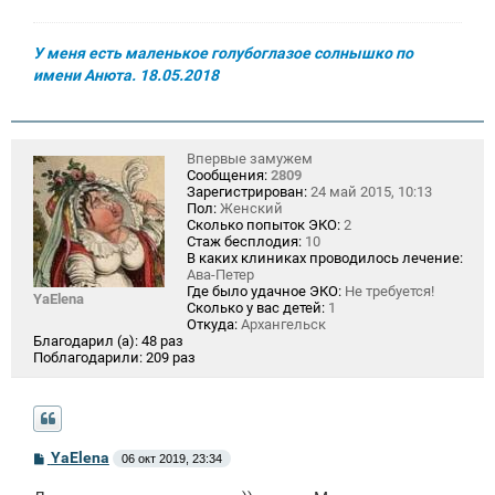
У меня есть маленькое голубоглазое солнышко по
имени Анюта. 18.05.2018
Впервые замужем
Сообщения:
2809
Зарегистрирован:
24 май 2015, 10:13
Пол:
Женский
Сколько попыток ЭКО:
2
Стаж бесплодия:
10
В каких клиниках проводилось лечение:
Ава-Петер
Где было удачное ЭКО:
Не требуется!
YaElena
Сколько у вас детей:
1
Откуда:
Архангельск
Благодарил (а):
48 раз
Поблагодарили:
209 раз
С
YaElena
06 окт 2019, 23:34
о
о