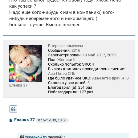
Кто там со мной худеет к новому году? Люба Лена
е
как успехи ?
Надо ещё кого-нибудь к нам в компанию) кого-
нибудь небеременного и некормящего )
Больше - лучше! Вместе веселее
Впервые замужем
Сообщения:
2316
Зарегистрирован:
19 май 2017, 20:52
Пол:
Женский
Сколько попыток ЭКО:
4
В каких клиниках проводилось лечение:
Ава-Петер СПб
Где было удачное ЭКО:
Ава-Петер врач ЯТВ
Сколько у вас детей:
3
Еленка 37
Благодарил (а):
251 раз
Поблагодарили:
177 раз
С
Еленка 37
07 окт 2019, 18:36
о
о
б
щ
Куколка Юю
писал(а):
↑