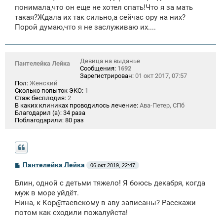
понимала,что он еще не хотел спать!Что я за мать
такая?Ждала их так сильно,а сейчас ору на них?
Порой думаю,что я не заслуживаю их....
Девица на выданье
Пантелейка Лейка
Сообщения:
1692
Зарегистрирован:
01 окт 2017, 07:57
Пол:
Женский
Сколько попыток ЭКО:
1
Стаж бесплодия:
2
В каких клиниках проводилось лечение:
Ава-Петер, СПб
Благодарил (а):
34 раза
Поблагодарили:
80 раз
С
Пантелейка Лейка
06 окт 2019, 22:47
о
о
Блин, одной с детьми тяжело! Я боюсь декабря, когда
б
щ
муж в море уйдёт.
е
Нина, к Кор@таевскому в аву записаны? Расскажи
н
потом как сходили пожалуйста!
и
е