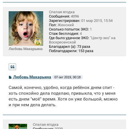
Спелая ягодка
Сообщения:
4096
Зарегистрирован:
01 мар 2015, 15:54
Пол:
Женский
Сколько попыток ЭКО:
1
Стаж бесплодия:
4
Где было удачное ЭКО:
"Центр эко" на
Воскресенской
Благодарил (а):
73 раза
Любовь Макарьина
Поблагодарили:
153 раза
С
Любовь Макарьина
07 окт 2019, 00:18
о
о
Самой, конечно, удобно, когда ребёнок днем спит -
б
щ
хоть спокойно дела поделаю, привыкла, что у меня
е
есть днем "моё" время. Хотя он уже большой, можно
н
и при нем дела делать.
и
е
Спелая ягодка
Сообщения:
3220