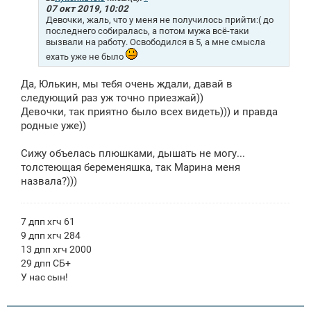
е
07 окт 2019, 10:02
н
Девочки, жаль, что у меня не получилось прийти:( до
и
последнего собиралась, а потом мужа всё-таки
е
вызвали на работу. Освободился в 5, а мне смысла
ехать уже не было
Да, Юлькин, мы тебя очень ждали, давай в
следующий раз уж точно приезжай))
Девочки, так приятно было всех видеть))) и правда
родные уже))
Сижу объелась плюшками, дышать не могу...
толстеющая беременяшка, так Марина меня
назвала?)))
7 дпп хгч 61
9 дпп хгч 284
13 дпп хгч 2000
29 дпп СБ+
У нас сын!