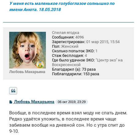
У меня есть маленькое голубоглазое солнышко по
имени Анюта. 18.05.2018
Спелая ягодка
Сообщения:
4096
Зарегистрирован:
01 мар 2015, 15:54
Пол:
Женский
Сколько попыток ЭКО:
1
Стаж бесплодия:
4
Где было удачное ЭКО:
"Центр эко" на
Воскресенской
Благодарил (а):
73 раза
Любовь Макарьина
Поблагодарили:
153 раза
С
Любовь Макарьина
06 окт 2019, 23:29
о
о
Вообще, в последнее время взял моду не спать днем.
б
щ
Редко удаётся уложить, в последнее время чаще
е
забиваем вообще на дневной сон. Но с утра спит до
н
9-10.
и
е