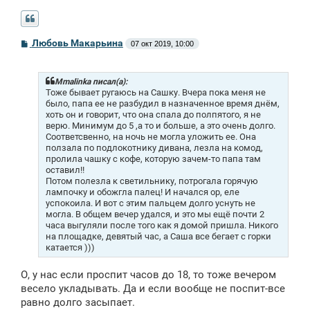
С
Любовь Макарьина
07 окт 2019, 10:00
о
о
б
щ
Mmalinka писал(а):
е
Тоже бывает ругаюсь на Сашку. Вчера пока меня не
н
было, папа ее не разбудил в назначенное время днём,
и
хоть он и говорит, что она спала до полпятого, я не
е
верю. Минимум до 5 ,а то и больше, а это очень долго.
Соответсвенно, на ночь не могла уложить ее. Она
ползала по подлокотнику дивана, лезла на комод,
пролила чашку с кофе, которую зачем-то папа там
оставил!!
Потом полезла к светильнику, потрогала горячую
лампочку и обожгла палец! И начался ор, еле
успокоила. И вот с этим пальцем долго уснуть не
могла. В общем вечер удался, и это мы ещё почти 2
часа выгуляли после того как я домой пришла. Никого
на площадке, девятый час, а Саша все бегает с горки
катается )))
О, у нас если проспит часов до 18, то тоже вечером
весело укладывать. Да и если вообще не поспит-все
равно долго засыпает.