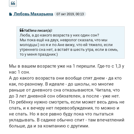
С
Любовь Макарьина
07 окт 2019, 00:13
о
о
б
щ
YaElena писал(а):
е
Люба, а до какого возраста у них один сон?
н
Мы пока ещё на двух, невролог сказала, что мы
и
молодцы:) но я и по Ане вижу, что ей тяжело, если
е
утреннего сна нет, а встаёт в шесть утра, если в семь,
то у меня праздник:)
Мы в вашем возрасте уже на 1 перешли. Где-то с 1,3 у
нас 1 сон.
А до какого возраста они вообще спят днем - да кто
как, по-разному. В идеале - до школы, но многие
раньше от дневного сна отказываются. Читала, что
до 3 лет дневной сон обязателен, а после - уже нет.
По ребёнку нужно смотреть, если может весь день не
спать, и к вечеру нет перевозбуждения, то можно и
не спать. Но я все равно буду пока что пытаться
укладывать. В садике обычно спит - там впечатлений
больше, да и за компанию с другими.