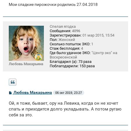
Мои сладкие пирожочки родились 27.04.2018
Спелая ягодка
Сообщения:
4096
Зарегистрирован:
01 мар 2015, 15:54
Пол:
Женский
Сколько попыток ЭКО:
1
Стаж бесплодия:
4
Где было удачное ЭКО:
"Центр эко" на
Воскресенской
Благодарил (а):
73 раза
Любовь Макарьина
Поблагодарили:
153 раза
С
Любовь Макарьина
06 окт 2019, 23:27
о
о
Ой, я тоже, бывает, ору на Левика, когда он не хочет
б
щ
спать и приходится долго укладывать. А потом ругаю
е
себя за это.
н
и
е