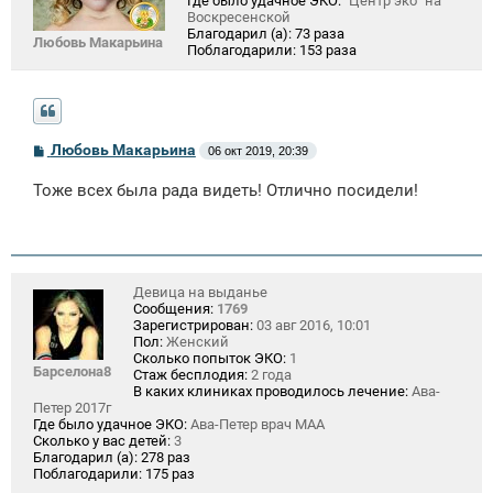
Где было удачное ЭКО:
"Центр эко" на
Воскресенской
Благодарил (а):
73 раза
Любовь Макарьина
Поблагодарили:
153 раза
С
Любовь Макарьина
06 окт 2019, 20:39
о
о
Тоже всех была рада видеть! Отлично посидели!
б
щ
е
н
и
е
Девица на выданье
Сообщения:
1769
Зарегистрирован:
03 авг 2016, 10:01
Пол:
Женский
Сколько попыток ЭКО:
1
Барселона8
Стаж бесплодия:
2 года
В каких клиниках проводилось лечение:
Ава-
Петер 2017г
Где было удачное ЭКО:
Ава-Петер врач МАА
Сколько у вас детей:
3
Благодарил (а):
278 раз
Поблагодарили:
175 раз