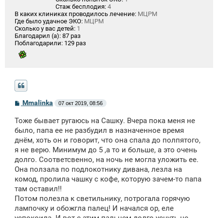
Стаж бесплодия:
4
В каких клиниках проводилось лечение:
МЦРМ
Где было удачное ЭКО:
МЦРМ
Сколько у вас детей:
1
Благодарил (а):
87 раз
Поблагодарили:
129 раз
С
Mmalinka
07 окт 2019, 08:56
о
о
Тоже бывает ругаюсь на Сашку. Вчера пока меня не
б
щ
было, папа ее не разбудил в назначенное время
е
днём, хоть он и говорит, что она спала до полпятого,
н
я не верю. Минимум до 5 ,а то и больше, а это очень
и
е
долго. Соответсвенно, на ночь не могла уложить ее.
Она ползала по подлокотнику дивана, лезла на
комод, пролила чашку с кофе, которую зачем-то папа
там оставил!!
Потом полезла к светильнику, потрогала горячую
лампочку и обожгла палец! И начался ор, еле
успокоила. И вот с этим пальцем долго уснуть не