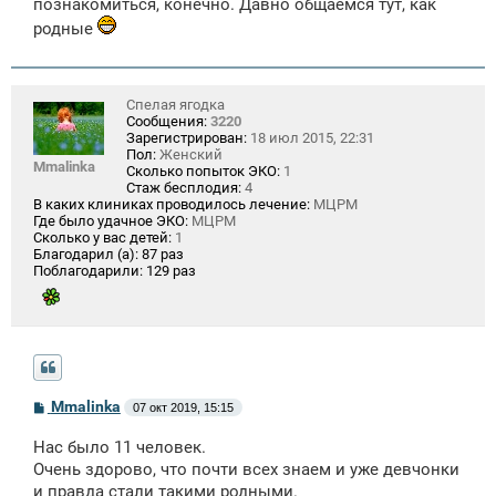
познакомиться, конечно. Давно общаемся тут, как
родные
Спелая ягодка
Сообщения:
3220
Зарегистрирован:
18 июл 2015, 22:31
Пол:
Женский
Mmalinka
Сколько попыток ЭКО:
1
Стаж бесплодия:
4
В каких клиниках проводилось лечение:
МЦРМ
Где было удачное ЭКО:
МЦРМ
Сколько у вас детей:
1
Благодарил (а):
87 раз
Поблагодарили:
129 раз
С
Mmalinka
07 окт 2019, 15:15
о
о
Нас было 11 человек.
б
щ
Очень здорово, что почти всех знаем и уже девчонки
е
и правда стали такими родными.