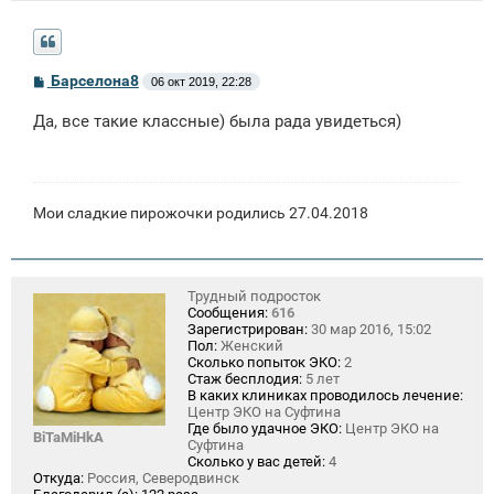
С
Барселона8
06 окт 2019, 22:28
о
о
Да, все такие классные) была рада увидеться)
б
щ
е
н
и
е
Мои сладкие пирожочки родились 27.04.2018
Трудный подросток
Сообщения:
616
Зарегистрирован:
30 мар 2016, 15:02
Пол:
Женский
Сколько попыток ЭКО:
2
Стаж бесплодия:
5 лет
В каких клиниках проводилось лечение:
Центр ЭКО на Суфтина
Где было удачное ЭКО:
Центр ЭКО на
BiTaMiHkA
Суфтина
Сколько у вас детей:
4
Откуда:
Россия, Северодвинск