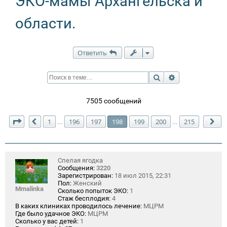
ЭКО-мамы Архангельска и
области.
Ответить
Поиск
Расширенный п
7505 сообщений
Страница
198
из
215
1
196
197
198
199
200
215
…
…
Пред.
Сл
Спелая ягодка
Сообщения:
3220
Зарегистрирован:
18 июл 2015, 22:31
Пол:
Женский
Mmalinka
Сколько попыток ЭКО:
1
Стаж бесплодия:
4
В каких клиниках проводилось лечение:
МЦРМ
Где было удачное ЭКО:
МЦРМ
Сколько у вас детей:
1