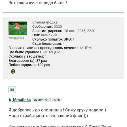
Вот такая куча народа была !
Спелая ягодка
Сообщения:
3220
Зарегистрирован:
18 июл 2015, 22:31
Пол:
Женский
Mmalinka
Сколько попыток ЭКО:
1
Стаж бесплодия:
4
В каких клиниках проводилось лечение:
МЦРМ
Где было удачное ЭКО:
МЦРМ
Сколько у вас детей:
1
Благодарил (а):
87 раз
Поблагодарили:
129 раз
С
Mmalinka
07 окт 2019, 18:25
о
о
Я добралась до спортзала ! Сижу кручу педали )
б
щ
Надо отрабатывать вчерашний флян)))
е
н
и