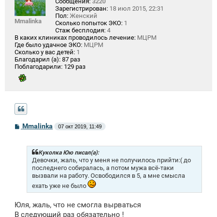
Сообщения:
3220
Зарегистрирован:
18 июл 2015, 22:31
Пол:
Женский
Mmalinka
Сколько попыток ЭКО:
1
Стаж бесплодия:
4
В каких клиниках проводилось лечение:
МЦРМ
Где было удачное ЭКО:
МЦРМ
Сколько у вас детей:
1
Благодарил (а):
87 раз
Поблагодарили:
129 раз
С
Mmalinka
07 окт 2019, 11:49
о
о
б
щ
Куколка Юю писал(а):
е
Девочки, жаль, что у меня не получилось прийти:( до
н
последнего собиралась, а потом мужа всё-таки
и
вызвали на работу. Освободился в 5, а мне смысла
е
ехать уже не было
Юля, жаль, что не смогла вырваться
В следующий раз обязательно !