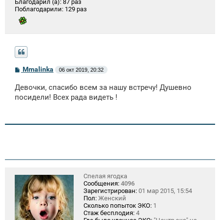
Благодарил (а):
87 раз
Поблагодарили:
129 раз
С
Mmalinka
06 окт 2019, 20:32
о
о
Девочки, спасибо всем за нашу встречу! Душевно
б
щ
посидели! Всех рада видеть !
е
н
и
е
Спелая ягодка
Сообщения:
4096
Зарегистрирован:
01 мар 2015, 15:54
Пол:
Женский
Сколько попыток ЭКО:
1
Стаж бесплодия:
4