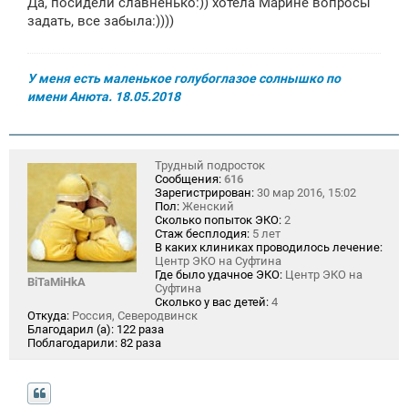
Да, посидели славненько:)) хотела Марине вопросы
б
щ
задать, все забыла:))))
е
н
и
е
У меня есть маленькое голубоглазое солнышко по
имени Анюта. 18.05.2018
Трудный подросток
Сообщения:
616
Зарегистрирован:
30 мар 2016, 15:02
Пол:
Женский
Сколько попыток ЭКО:
2
Стаж бесплодия:
5 лет
В каких клиниках проводилось лечение:
Центр ЭКО на Суфтина
Где было удачное ЭКО:
Центр ЭКО на
BiTaMiHkA
Суфтина
Сколько у вас детей:
4
Откуда:
Россия, Северодвинск
Благодарил (а):
122 раза
Поблагодарили:
82 раза