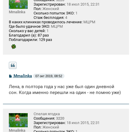
Зарегистрирован:
18 июл 2015, 22:31
Пол:
Женский
Mmalinka
Сколько попыток ЭКО:
1
Стаж бесплодия:
4
В каких клиниках проводилось лечение:
МЦРМ
Где было удачное ЭКО:
МЦРМ
Сколько у вас детей:
1
Благодарил (а):
87 раз
Поблагодарили:
129 раз
С
Mmalinka
07 окт 2019, 08:52
о
о
Лена, в полтора года у нас уже был один дневной
б
щ
сон. Когда именно перешли на один - не помню уже)
е
н
и
е
Спелая ягодка
Сообщения:
3220
Зарегистрирован:
18 июл 2015, 22:31
Пол:
Женский
Mmalinka
Сколько попыток ЭКО:
1