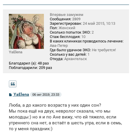
Впервые замужем
Сообщения:
2809
Зарегистрирован:
24 май 2015, 10:13
Пол:
Женский
Сколько попыток ЭКО:
2
Стаж бесплодия:
10
В каких клиниках проводилось лечение:
Ава-Петер
Где было удачное ЭКО:
Не требуется!
YaElena
Сколько у вас детей:
1
Откуда:
Архангельск
Благодарил (а):
48 раз
Поблагодарили:
209 раз
С
YaElena
06 окт 2019, 23:33
о
о
Люба, а до какого возраста у них один сон?
б
щ
Мы пока ещё на двух, невролог сказала, что мы
е
молодцы:) но я и по Ане вижу, что ей тяжело, если
н
утреннего сна нет, а встаёт в шесть утра, если в семь,
и
е
то у меня праздник:)