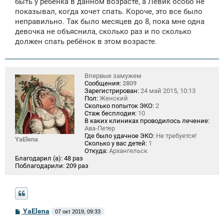
быть у ребенка в данном возрасте, а Левик особо не
н
показывал, когда хочет спать. Короче, это все было
и
е
неправильно. Так было месяцев до 8, пока мне одна
девочка не объяснила, сколько раз и по сколько
должен спать ребёнок в этом возрасте.
Впервые замужем
Сообщения:
2809
Зарегистрирован:
24 май 2015, 10:13
Пол:
Женский
Сколько попыток ЭКО:
2
Стаж бесплодия:
10
В каких клиниках проводилось лечение:
Ава-Петер
Где было удачное ЭКО:
Не требуется!
YaElena
Сколько у вас детей:
1
Откуда:
Архангельск
Благодарил (а):
48 раз
Поблагодарили:
209 раз
С
YaElena
07 окт 2019, 09:33
о
о