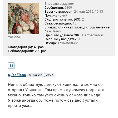
Впервые замужем
Сообщения:
2809
Зарегистрирован:
24 май 2015, 10:13
Пол:
Женский
Сколько попыток ЭКО:
2
Стаж бесплодия:
10
В каких клиниках проводилось лечение:
Ава-Петер
Где было удачное ЭКО:
Не требуется!
YaElena
Сколько у вас детей:
1
Откуда:
Архангельск
Благодарил (а):
48 раз
Поблагодарили:
209 раз
С
YaElena
06 окт 2019, 23:27
о
о
Нина, в областную детскую? Если да, то можно со
б
щ
стороны Урицкого. Там прямо к диамеду подъехать
е
можно, только там узко очень у самого диамеда.
н
Я тоже иногда ору, тоже потом стыдно:( устали
и
е
просто уже...