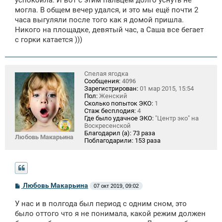
могла. В общем вечер удался, и это мы ещё почти 2
часа выгуляли после того как я домой пришла.
Никого на площадке, девятый час, а Саша все бегает
с горки катается )))
Спелая ягодка
Сообщения:
4096
Зарегистрирован:
01 мар 2015, 15:54
Пол:
Женский
Сколько попыток ЭКО:
1
Стаж бесплодия:
4
Где было удачное ЭКО:
"Центр эко" на
Воскресенской
Благодарил (а):
73 раза
Любовь Макарьина
Поблагодарили:
153 раза
С
Любовь Макарьина
07 окт 2019, 09:02
о
о
У нас и в полгода был период с одним сном, это
б
щ
было оттого что я не понимала, какой режим должен
е