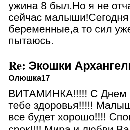
ужина 8 был.Но я не от
сейчас малыши!Сегодня 
беременные,а то сил уже
пытаюсь.
Re: Экошки Архангел
Олюшка17
ВИТАМИНКА!!!!! С Днем 
тебе здоровья!!!!! Малыш
все будет хорошо!!!! С
срок!!!! Мира и любви В