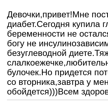
Девочки,привет!Мне пос
диабет.Сегодня купила 
беременности не осталс
богу не инсулинозависи
безуглеводной диете.Тя
слалкоежечке,любительн
булочек.Но придется по
со вторника,завтра у ме
обойдется)))Всем здоров