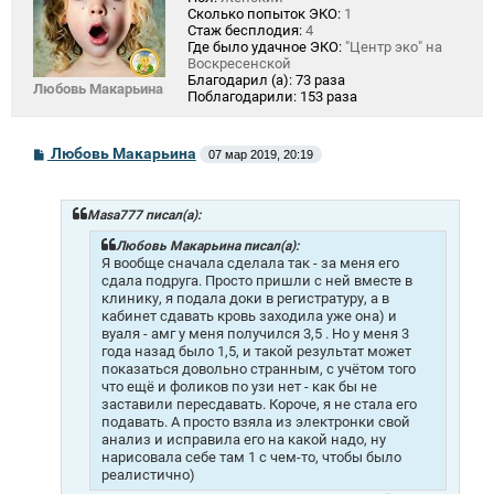
Сколько попыток ЭКО:
1
Стаж бесплодия:
4
Где было удачное ЭКО:
"Центр эко" на
Воскресенской
Благодарил (а):
73 раза
Любовь Макарьина
Поблагодарили:
153 раза
С
Любовь Макарьина
07 мар 2019, 20:19
о
о
б
щ
Masa777 писал(а):
е
н
Любовь Макарьина писал(а):
и
Я вообще сначала сделала так - за меня его
е
сдала подруга. Просто пришли с ней вместе в
клинику, я подала доки в регистратуру, а в
кабинет сдавать кровь заходила уже она) и
вуаля - амг у меня получился 3,5
. Но у меня 3
года назад было 1,5, и такой результат может
показаться довольно странным, с учётом того
что ещё и фоликов по узи нет - как бы не
заставили пересдавать. Короче, я не стала его
подавать. А просто взяла из электронки свой
анализ и исправила его на какой надо, ну
нарисовала себе там 1 с чем-то, чтобы было
реалистично)