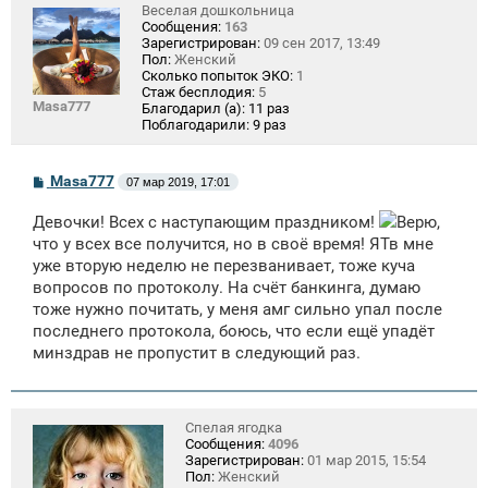
Веселая дошкольница
Сообщения:
163
Зарегистрирован:
09 сен 2017, 13:49
Пол:
Женский
Сколько попыток ЭКО:
1
Стаж бесплодия:
5
Masa777
Благодарил (а):
11 раз
Поблагодарили:
9 раз
С
Masa777
07 мар 2019, 17:01
о
о
Девочки! Всех с наступающим праздником!
Верю,
б
щ
что у всех все получится, но в своё время! ЯТв мне
е
уже вторую неделю не перезванивает, тоже куча
н
вопросов по протоколу. На счёт банкинга, думаю
и
е
тоже нужно почитать, у меня амг сильно упал после
последнего протокола, боюсь, что если ещё упадёт
минздрав не пропустит в следующий раз.
Спелая ягодка
Сообщения:
4096
Зарегистрирован:
01 мар 2015, 15:54
Пол:
Женский