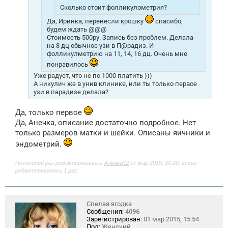
Сколько стоит фолликулометрия?
Да, Иринка, перенесли крошку
спасибо,
будем ждать @@@
Стоимость 500ру. Запись без проблем. Делала
на 8 дц обычное узи в П@радиз. И
фолликулметрию на 11, 14, 16 дц. Очень мне
понравилось
Уже радует, что не по 1000 платить )))
А никулич же в унив клинике, или ты только первое
узи в парадизе делала?
Да, только первое
Да, Анечка, описание достаточно подробное. Нет
только размеров матки и шейки. Описаны яичники и
эндометрий.
Последний раз редактировалось
Алёнка12
07 мар 2019, 20:20, всего
редактировалось 1 раз.
Спелая ягодка
Сообщения:
4096
Зарегистрирован:
01 мар 2015, 15:54
Пол:
Женский