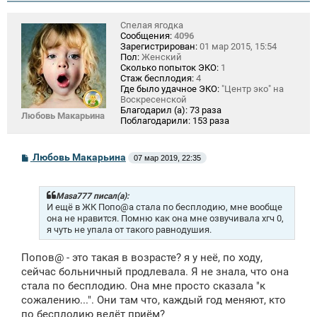
Спелая ягодка
Сообщения:
4096
Зарегистрирован:
01 мар 2015, 15:54
Пол:
Женский
Сколько попыток ЭКО:
1
Стаж бесплодия:
4
Где было удачное ЭКО:
"Центр эко" на
Воскресенской
Благодарил (а):
73 раза
Любовь Макарьина
Поблагодарили:
153 раза
С
Любовь Макарьина
07 мар 2019, 22:35
о
о
б
щ
Masa777 писал(а):
е
И ещё в ЖК Попо@а стала по бесплодию, мне вообще
н
она не нравится. Помню как она мне озвучивала хгч 0,
и
я чуть не упала от такого равнодушия.
е
Попов@ - это такая в возрасте? я у неё, по ходу,
сейчас больничный продлевала. Я не знала, что она
стала по бесплодию. Она мне просто сказала "к
сожалению...". Они там что, каждый год меняют, кто
по бесплодию ведёт приём?