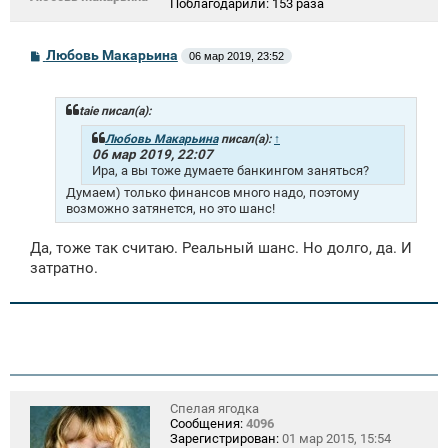
Поблагодарили:
153 раза
С
Любовь Макарьина
06 мар 2019, 23:52
о
о
б
щ
taie писал(а):
е
н
Любовь Макарьина
писал(а):
↑
и
06 мар 2019, 22:07
е
Ира, а вы тоже думаете банкингом заняться?
Думаем) только финансов много надо, поэтому
возможно затянется, но это шанс!
Да, тоже так считаю. Реальный шанс. Но долго, да. И
затратно.
Спелая ягодка
Сообщения:
4096
Зарегистрирован:
01 мар 2015, 15:54