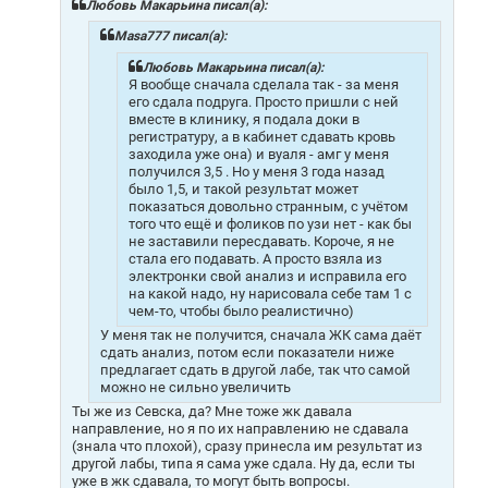
щ
Любовь Макарьина писал(а):
е
н
Masa777 писал(а):
и
е
Любовь Макарьина писал(а):
Я вообще сначала сделала так - за меня
его сдала подруга. Просто пришли с ней
вместе в клинику, я подала доки в
регистратуру, а в кабинет сдавать кровь
заходила уже она) и вуаля - амг у меня
получился 3,5
. Но у меня 3 года назад
было 1,5, и такой результат может
показаться довольно странным, с учётом
того что ещё и фоликов по узи нет - как бы
не заставили пересдавать. Короче, я не
стала его подавать. А просто взяла из
электронки свой анализ и исправила его
на какой надо, ну нарисовала себе там 1 с
чем-то, чтобы было реалистично)
У меня так не получится, сначала ЖК сама даёт
сдать анализ, потом если показатели ниже
предлагает сдать в другой лабе, так что самой
можно не сильно увеличить
Ты же из Севска, да? Мне тоже жк давала
направление, но я по их направлению не сдавала
(знала что плохой), сразу принесла им результат из
другой лабы, типа я сама уже сдала. Ну да, если ты
уже в жк сдавала, то могут быть вопросы.