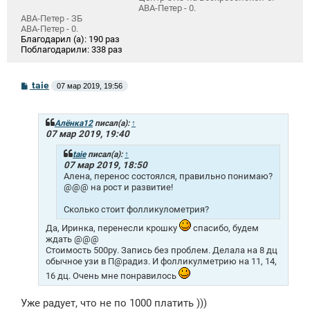
АВА-Петер - 0.
АВА-Петер - ЗБ
АВА-Петер - 0.
Благодарил (а):
190 раз
Поблагодарили:
338 раз
С
taie
07 мар 2019, 19:56
о
о
б
щ
Алёнка12
писал(а):
↑
е
07 мар 2019, 19:40
н
и
taie
писал(а):
↑
е
07 мар 2019, 18:50
Алена, перенос состоялся, правильно понимаю?
@@@ на рост и развитие!
Сколько стоит фолликулометрия?
Да, Иринка, перенесли крошку
спасибо, будем
ждать @@@
Стоимость 500ру. Запись без проблем. Делала на 8 дц
обычное узи в П@радиз. И фолликулметрию на 11, 14,
16 дц. Очень мне понравилось
Уже радует, что не по 1000 платить )))