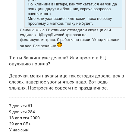
Но, клиника в Питере, как тут кататься на узи да
пункции, дадут ли больняк, короче вопросов
очень много.
Мне хоть узапасайся клетками, пока не решу
проблему с маткой, толку не будет.
Ленчик, мы с ТВ отлично отследили овуляцию! Я
ездила к Н@кул@чевой три раза на
фолликулометрию. С работы на такси. Укладывалась
за час. Все реально
Т е ты банкинг уже делала? Или просто в ЕЦ
овуляцию ловила?
Девочки, меня начальница так сегодня довела, вся в
слезах, наверное увольняться надо. Вот ведь
злыдня. Настроение совсем не праздничное.
7 дпп хгч 61
9 дпп хгч 284
13 дпп хгч 2000
29 дпп СБ+
У нас сын!