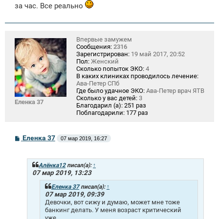
за час. Все реально
Впервые замужем
Сообщения:
2316
Зарегистрирован:
19 май 2017, 20:52
Пол:
Женский
Сколько попыток ЭКО:
4
В каких клиниках проводилось лечение:
Ава-Петер СПб
Где было удачное ЭКО:
Ава-Петер врач ЯТВ
Сколько у вас детей:
3
Еленка 37
Благодарил (а):
251 раз
Поблагодарили:
177 раз
С
Еленка 37
07 мар 2019, 16:27
о
о
б
щ
Алёнка12
писал(а):
↑
е
07 мар 2019, 13:23
н
и
Еленка 37
писал(а):
↑
е
07 мар 2019, 09:39
Девочки, вот сижу и думаю, может мне тоже
банкинг делать. У меня возраст критический
уже.