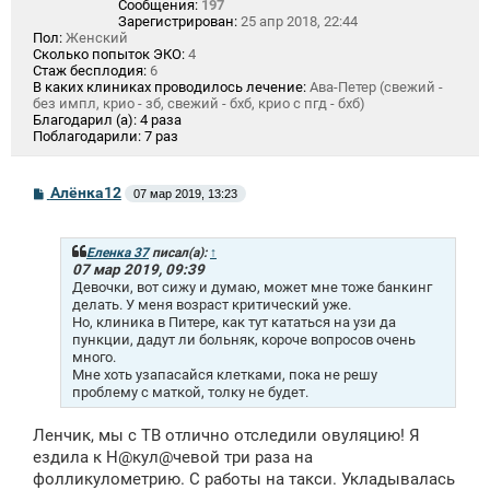
Сообщения:
197
Зарегистрирован:
25 апр 2018, 22:44
Пол:
Женский
Сколько попыток ЭКО:
4
Стаж бесплодия:
6
В каких клиниках проводилось лечение:
Ава-Петер (свежий -
без импл, крио - зб, свежий - бхб, крио с пгд - бхб)
Благодарил (а):
4 раза
Поблагодарили:
7 раз
С
Алёнка12
07 мар 2019, 13:23
о
о
б
щ
Еленка 37
писал(а):
↑
е
07 мар 2019, 09:39
н
Девочки, вот сижу и думаю, может мне тоже банкинг
и
делать. У меня возраст критический уже.
е
Но, клиника в Питере, как тут кататься на узи да
пункции, дадут ли больняк, короче вопросов очень
много.
Мне хоть узапасайся клетками, пока не решу
проблему с маткой, толку не будет.
Ленчик, мы с ТВ отлично отследили овуляцию! Я
ездила к Н@кул@чевой три раза на
фолликулометрию. С работы на такси. Укладывалась