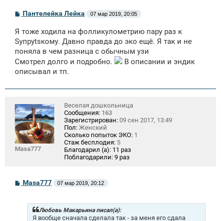
С
Пантелейка Лейка
07 мар 2019, 20:05
о
о
Я тоже ходила на фолликулометрию пару раз к
б
щ
Sупруtsкому. Давно правда до эко ещё. Я так и не
е
поняла в чем разница с обычным узи
н
Смотрел долго и подробно.
и
В описании и эндик
е
описывал и тп.
Веселая дошкольница
Сообщения:
163
Зарегистрирован:
09 сен 2017, 13:49
Пол:
Женский
Сколько попыток ЭКО:
1
Стаж бесплодия:
5
Masa777
Благодарил (а):
11 раз
Поблагодарили:
9 раз
С
Masa777
07 мар 2019, 20:12
о
о
б
щ
Любовь Макарьина писал(а):
е
Я вообще сначала сделала так - за меня его сдала