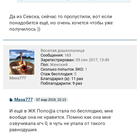
Да из Севска, сейчас то пропустили, вот если
понадобится ещё, но очень хочется чтобы уже
получилось ))
Веселая дошкольница
Сообщения:
163
Зарегистрирован:
09 сен 2017, 13:49
Пол:
Женский
Сколько попыток ЭКО:
1
Стаж бесплодия:
5
Masa777
Благодарил (а):
11 раз
Поблагодарили:
9 раз
С
Masa777
07 мар 2019, 22:13
о
о
И ещё в ЖК Попо@а стала по бесплодию, мне
б
щ
вообще она не нравится. Помню как она мне
е
озвучивала хгч 0, я чуть не упала от такого
н
равнодушия.
и
е