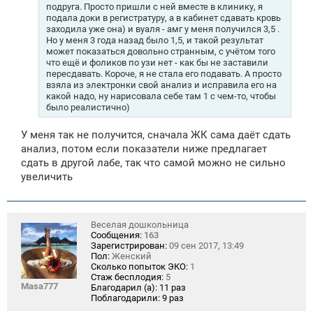
н
подруга. Просто пришли с ней вместе в клинику, я
и
подала доки в регистратуру, а в кабинет сдавать кровь
е
заходила уже она) и вуаля - амг у меня получился 3,5
.
Но у меня 3 года назад было 1,5, и такой результат
может показаться довольно странным, с учётом того
что ещё и фоликов по узи нет - как бы не заставили
пересдавать. Короче, я не стала его подавать. А просто
взяла из электронки свой анализ и исправила его на
какой надо, ну нарисовала себе там 1 с чем-то, чтобы
было реалистично)
У меня так не получится, сначала ЖК сама даёт сдать
анализ, потом если показатели ниже предлагает
сдать в другой лабе, так что самой можно не сильно
увеличить
Веселая дошкольница
Сообщения:
163
Зарегистрирован:
09 сен 2017, 13:49
Пол:
Женский
Сколько попыток ЭКО:
1
Стаж бесплодия:
5
Masa777
Благодарил (а):
11 раз
Поблагодарили:
9 раз