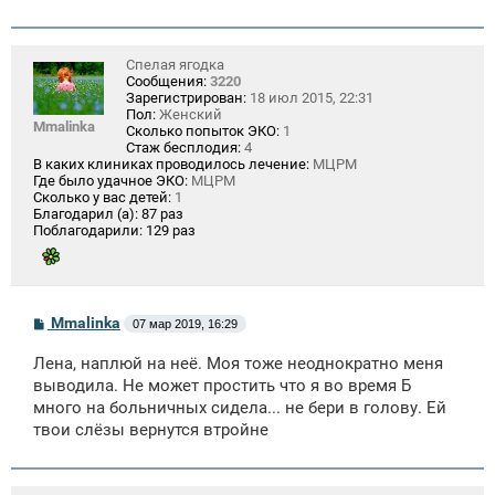
Спелая ягодка
Сообщения:
3220
Зарегистрирован:
18 июл 2015, 22:31
Пол:
Женский
Mmalinka
Сколько попыток ЭКО:
1
Стаж бесплодия:
4
В каких клиниках проводилось лечение:
МЦРМ
Где было удачное ЭКО:
МЦРМ
Сколько у вас детей:
1
Благодарил (а):
87 раз
Поблагодарили:
129 раз
С
Mmalinka
07 мар 2019, 16:29
о
о
Лена, наплюй на неё. Моя тоже неоднократно меня
б
щ
выводила. Не может простить что я во время Б
е
много на больничных сидела... не бери в голову. Ей
н
твои слёзы вернутся втройне
и
е