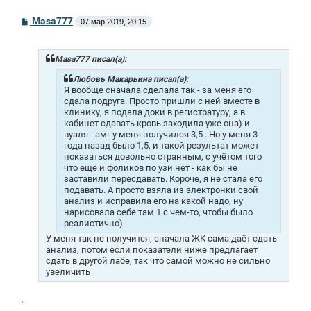
С
Masa777
07 мар 2019, 20:15
о
о
б
щ
Masa777 писал(а):
е
н
Любовь Макарьина писал(а):
и
Я вообще сначала сделала так - за меня его
е
сдала подруга. Просто пришли с ней вместе в
клинику, я подала доки в регистратуру, а в
кабинет сдавать кровь заходила уже она) и
вуаля - амг у меня получился 3,5
. Но у меня 3
года назад было 1,5, и такой результат может
показаться довольно странным, с учётом того
что ещё и фоликов по узи нет - как бы не
заставили пересдавать. Короче, я не стала его
подавать. А просто взяла из электронки свой
анализ и исправила его на какой надо, ну
нарисовала себе там 1 с чем-то, чтобы было
реалистично)
У меня так не получится, сначала ЖК сама даёт сдать
анализ, потом если показатели ниже предлагает
сдать в другой лабе, так что самой можно не сильно
увеличить
.