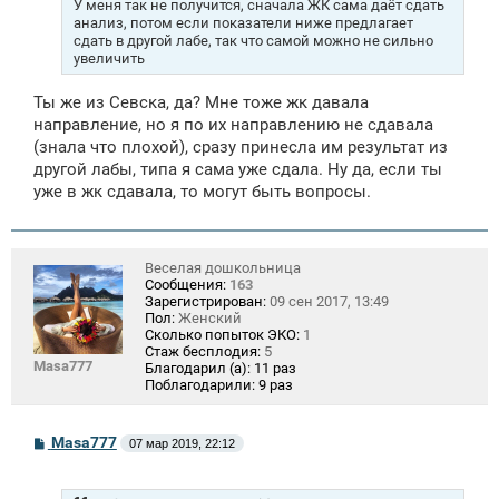
У меня так не получится, сначала ЖК сама даёт сдать
анализ, потом если показатели ниже предлагает
сдать в другой лабе, так что самой можно не сильно
увеличить
Ты же из Севска, да? Мне тоже жк давала
направление, но я по их направлению не сдавала
(знала что плохой), сразу принесла им результат из
другой лабы, типа я сама уже сдала. Ну да, если ты
уже в жк сдавала, то могут быть вопросы.
Веселая дошкольница
Сообщения:
163
Зарегистрирован:
09 сен 2017, 13:49
Пол:
Женский
Сколько попыток ЭКО:
1
Стаж бесплодия:
5
Masa777
Благодарил (а):
11 раз
Поблагодарили:
9 раз
С
Masa777
07 мар 2019, 22:12
о
о
б