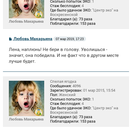
Сколько попыток ЭКО:
1
Стаж бесплодия:
4
Где было удачное ЭКО:
"Центр эко" на
Воскресенской
Благодарил (а):
73 раза
Любовь Макарьина
Поблагодарили:
153 раза
С
Любовь Макарьина
07 мар 2019, 17:23
о
о
Лена, наплюнь! Не бери в голову. Уволишься -
б
щ
значит, она победила. И не факт что в другом месте
е
лучше будет.
н
и
е
Спелая ягодка
Сообщения:
4096
Зарегистрирован:
01 мар 2015, 15:54
Пол:
Женский
Сколько попыток ЭКО:
1
Стаж бесплодия:
4
Где было удачное ЭКО:
"Центр эко" на
Воскресенской
Благодарил (а):
73 раза
Любовь Макарьина
Поблагодарили:
153 раза