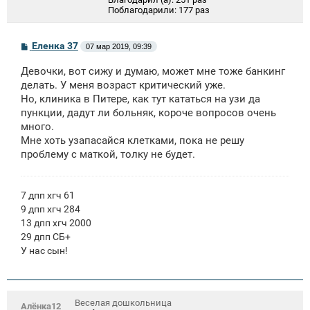
Поблагодарили:
177 раз
С
Еленка 37
07 мар 2019, 09:39
о
о
Девочки, вот сижу и думаю, может мне тоже банкинг
б
щ
делать. У меня возраст критический уже.
е
Но, клиника в Питере, как тут кататься на узи да
н
пункции, дадут ли больняк, короче вопросов очень
и
е
много.
Мне хоть узапасайся клетками, пока не решу
проблему с маткой, толку не будет.
7 дпп хгч 61
9 дпп хгч 284
13 дпп хгч 2000
29 дпп СБ+
У нас сын!
Веселая дошкольница
Алёнка12