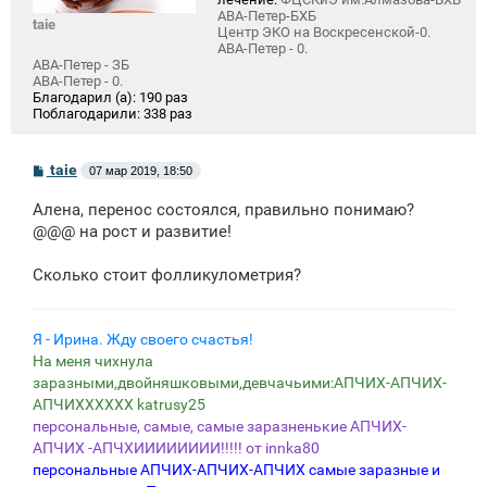
АВА-Петер-БХБ
taie
Центр ЭКО на Воскресенской-0.
АВА-Петер - 0.
АВА-Петер - ЗБ
АВА-Петер - 0.
Благодарил (а):
190 раз
Поблагодарили:
338 раз
С
taie
07 мар 2019, 18:50
о
о
Алена, перенос состоялся, правильно понимаю?
б
щ
@@@ на рост и развитие!
е
н
Сколько стоит фолликулометрия?
и
е
Я - Ирина. Жду своего счастья!
На меня чихнула
заразными,двойняшковыми,девчачьими:АПЧИХ-АПЧИХ-
АПЧИХХХХХХ katrusy25
персональные, самые, самые заразненькие АПЧИХ-
АПЧИХ -АПЧХИИИИИИИИ!!!!! от innka80
персональные АПЧИХ-АПЧИХ-АПЧИХ самые заразные и