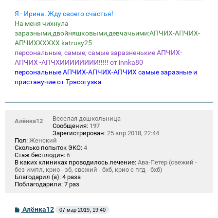
е
Я - Ирина. Жду своего счастья!
На меня чихнула
заразными,двойняшковыми,девчачьими:АПЧИХ-АПЧИХ-
АПЧИХХХХХХ katrusy25
персональные, самые, самые заразненькие АПЧИХ-
АПЧИХ -АПЧХИИИИИИИИ!!!!! от innka80
персональные АПЧИХ-АПЧИХ-АПЧИХ самые заразные и
приставучие от Трясогузка
Веселая дошкольница
Алёнка12
Сообщения:
197
Зарегистрирован:
25 апр 2018, 22:44
Пол:
Женский
Сколько попыток ЭКО:
4
Стаж бесплодия:
6
В каких клиниках проводилось лечение:
Ава-Петер (свежий -
без импл, крио - зб, свежий - бхб, крио с пгд - бхб)
Благодарил (а):
4 раза
Поблагодарили:
7 раз
С
Алёнка12
07 мар 2019, 19:40
о