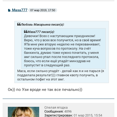
С
Masa777
07 мар 2019, 17:50
о
о
б
щ
Любовь Макарьина писал(а):
е
н
Masa777 писал(а):
и
Девочки! Всех с наступающим праздником!
е
Верю, что у всех все получится, но в своё время!
ЯТв мне уже вторую неделю не перезванивает,
тоже куча вопросов по протоколу. На счёт
банкинга, думаю тоже нужно почитать, у меня
амг сильно упал после последнего протокола,
боюсь, что если ещё упадёт минздрав не
пропустит в следующий раз.
Маса, если сильно упадёт - делай как я и не парься (я
подделала результат))) главное квоту получить, в
остальном пофиг на этот амг.
Ок)) по Узи вроде не так все печально))
Спелая ягодка
Сообщения:
4096
Зарегистрирован:
01 мар 2015, 15:54