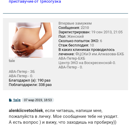
приставучие от Трясогузка
Впервые замужем
Сообщения:
2210
Зарегистрирован:
19 сен 2013, 21:05
Пол:
Женский
Сколько попыток ЭКО:
6
Стаж бесплодия:
10
В каких клиниках проводилось
лечение:
ФЦСКиЭ им.Алмазова-БХБ
АВА-Петер-БХБ
taie
Центр ЭКО на Воскресенской-0.
АВА-Петер - 0.
АВА-Петер - ЗБ
АВА-Петер - 0.
Благодарил (а):
190 раз
Поблагодарили:
338 раз
С
taie
07 мар 2019, 18:53
о
о
alenkiicvetochiek
, если читаешь, напиши мне,
б
щ
пожалуйста в личку. Мое сообщение тебе не уходит.
е
А есть вопрос ) и вижу, что заходишь на пробирку))
н
и