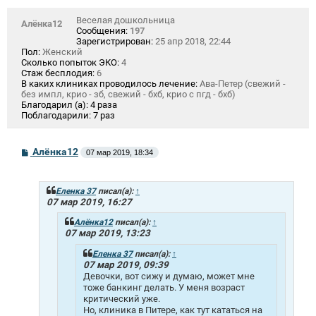
Веселая дошкольница
Алёнка12
Сообщения:
197
Зарегистрирован:
25 апр 2018, 22:44
Пол:
Женский
Сколько попыток ЭКО:
4
Стаж бесплодия:
6
В каких клиниках проводилось лечение:
Ава-Петер (свежий -
без импл, крио - зб, свежий - бхб, крио с пгд - бхб)
Благодарил (а):
4 раза
Поблагодарили:
7 раз
С
Алёнка12
07 мар 2019, 18:34
о
о
б
щ
Еленка 37
писал(а):
↑
е
07 мар 2019, 16:27
н
и
Алёнка12
писал(а):
↑
е
07 мар 2019, 13:23
Еленка 37
писал(а):
↑
07 мар 2019, 09:39
Девочки, вот сижу и думаю, может мне
тоже банкинг делать. У меня возраст
критический уже.
Но, клиника в Питере, как тут кататься на