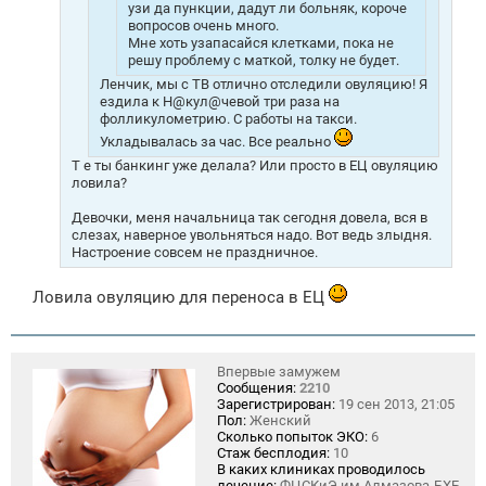
узи да пункции, дадут ли больняк, короче
вопросов очень много.
Мне хоть узапасайся клетками, пока не
решу проблему с маткой, толку не будет.
Ленчик, мы с ТВ отлично отследили овуляцию! Я
ездила к Н@кул@чевой три раза на
фолликулометрию. С работы на такси.
Укладывалась за час. Все реально
Т е ты банкинг уже делала? Или просто в ЕЦ овуляцию
ловила?
Девочки, меня начальница так сегодня довела, вся в
слезах, наверное увольняться надо. Вот ведь злыдня.
Настроение совсем не праздничное.
Ловила овуляцию для переноса в ЕЦ
Впервые замужем
Сообщения:
2210
Зарегистрирован:
19 сен 2013, 21:05
Пол:
Женский
Сколько попыток ЭКО:
6
Стаж бесплодия:
10
В каких клиниках проводилось
лечение:
ФЦСКиЭ им.Алмазова-БХБ