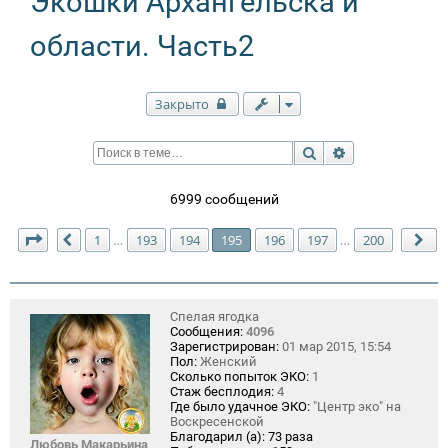
Экошки Архангельска и
области. Часть2
Закрыто
Поиск
Расширенный п
6999 сообщений
Страница
195
из
200
1
193
194
195
196
197
200
…
…
Пред.
Сл
Спелая ягодка
Сообщения:
4096
Зарегистрирован:
01 мар 2015, 15:54
Пол:
Женский
Сколько попыток ЭКО:
1
Стаж бесплодия:
4
Где было удачное ЭКО:
"Центр эко" на
Воскресенской
Благодарил (а):
73 раза
Любовь Макарьина