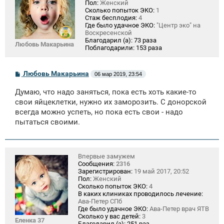
Пол:
Женский
Сколько попыток ЭКО:
1
Стаж бесплодия:
4
Где было удачное ЭКО:
"Центр эко" на
Воскресенской
Благодарил (а):
73 раза
Любовь Макарьина
Поблагодарили:
153 раза
С
Любовь Макарьина
06 мар 2019, 23:54
о
о
Думаю, что надо заняться, пока есть хоть какие-то
б
щ
свои яйцеклетки, нужно их заморозить. С донорской
е
всегда можно успеть, но пока есть свои - надо
н
пытаться своими.
и
е
Впервые замужем
Сообщения:
2316
Зарегистрирован:
19 май 2017, 20:52
Пол:
Женский
Сколько попыток ЭКО:
4
В каких клиниках проводилось лечение:
Ава-Петер СПб
Где было удачное ЭКО:
Ава-Петер врач ЯТВ
Сколько у вас детей:
3
Еленка 37
Благодарил (а):
251 раз