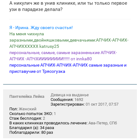
А никулич же в унив клинике, или ты только первое
узи в парадизе делала?
Я - Ирина. Жду своего счастья!
На меня чихнула
заразными,двойняшковыми,девчачьими:АПЧИХ-АПЧИХ-
АПЧИХХХХХХ katrusy25
персональные, самые, самые заразненькие АПЧИХ-
АПЧИХ -АПЧХИИИИИИИИ!!!!! от innka80
персональные АПЧИХ-АПЧИХ-АПЧИХ самые заразные и
приставучие от Трясогузка
Девица на выданье
Пантелейка Лейка
Сообщения:
1692
Зарегистрирован:
01 окт 2017, 07:57
Пол:
Женский
Сколько попыток ЭКО:
1
Стаж бесплодия:
2
В каких клиниках проводилось лечение:
Ава-Петер, СПб
Благодарил (а):
34 раза
Поблагодарили:
80 раз