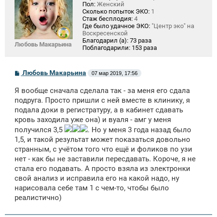
Пол:
Женский
Сколько попыток ЭКО:
1
Стаж бесплодия:
4
Где было удачное ЭКО:
"Центр эко" на
Воскресенской
Благодарил (а):
73 раза
Любовь Макарьина
Поблагодарили:
153 раза
С
Любовь Макарьина
07 мар 2019, 17:56
о
о
Я вообще сначала сделала так - за меня его сдала
б
щ
подруга. Просто пришли с ней вместе в клинику, я
е
подала доки в регистратуру, а в кабинет сдавать
н
кровь заходила уже она) и вуаля - амг у меня
и
е
получился 3,5
. Но у меня 3 года назад было
1,5, и такой результат может показаться довольно
странным, с учётом того что ещё и фоликов по узи
нет - как бы не заставили пересдавать. Короче, я не
стала его подавать. А просто взяла из электронки
свой анализ и исправила его на какой надо, ну
нарисовала себе там 1 с чем-то, чтобы было
реалистично)