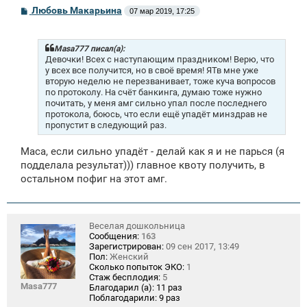
С
Любовь Макарьина
07 мар 2019, 17:25
о
о
б
щ
Masa777 писал(а):
е
Девочки! Всех с наступающим праздником!
Верю, что
н
у всех все получится, но в своё время! ЯТв мне уже
и
вторую неделю не перезванивает, тоже куча вопросов
е
по протоколу. На счёт банкинга, думаю тоже нужно
почитать, у меня амг сильно упал после последнего
протокола, боюсь, что если ещё упадёт минздрав не
пропустит в следующий раз.
Маса, если сильно упадёт - делай как я и не парься (я
подделала результат))) главное квоту получить, в
остальном пофиг на этот амг.
Веселая дошкольница
Сообщения:
163
Зарегистрирован:
09 сен 2017, 13:49
Пол:
Женский
Сколько попыток ЭКО:
1
Стаж бесплодия:
5
Masa777
Благодарил (а):
11 раз
Поблагодарили:
9 раз