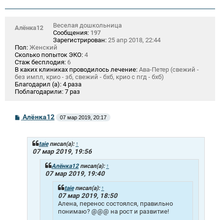
Веселая дошкольница
Алёнка12
Сообщения:
197
Зарегистрирован:
25 апр 2018, 22:44
Пол:
Женский
Сколько попыток ЭКО:
4
Стаж бесплодия:
6
В каких клиниках проводилось лечение:
Ава-Петер (свежий -
без импл, крио - зб, свежий - бхб, крио с пгд - бхб)
Благодарил (а):
4 раза
Поблагодарили:
7 раз
С
Алёнка12
07 мар 2019, 20:17
о
о
б
щ
taie
писал(а):
↑
е
07 мар 2019, 19:56
н
и
Алёнка12
писал(а):
↑
е
07 мар 2019, 19:40
taie
писал(а):
↑
07 мар 2019, 18:50
Алена, перенос состоялся, правильно
понимаю? @@@ на рост и развитие!