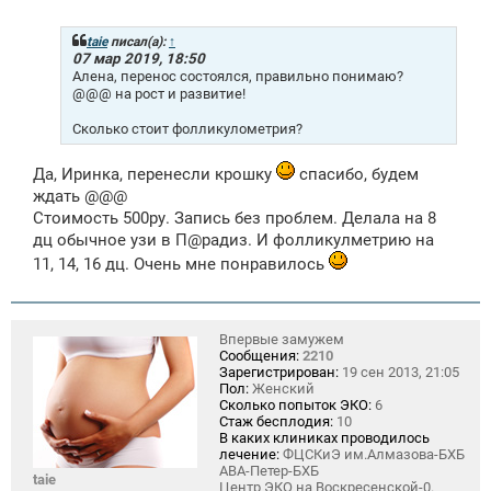
о
б
щ
taie
писал(а):
↑
е
07 мар 2019, 18:50
н
Алена, перенос состоялся, правильно понимаю?
и
@@@ на рост и развитие!
е
Сколько стоит фолликулометрия?
Да, Иринка, перенесли крошку
спасибо, будем
ждать @@@
Стоимость 500ру. Запись без проблем. Делала на 8
дц обычное узи в П@радиз. И фолликулметрию на
11, 14, 16 дц. Очень мне понравилось
Впервые замужем
Сообщения:
2210
Зарегистрирован:
19 сен 2013, 21:05
Пол:
Женский
Сколько попыток ЭКО:
6
Стаж бесплодия:
10
В каких клиниках проводилось
лечение:
ФЦСКиЭ им.Алмазова-БХБ
АВА-Петер-БХБ
taie
Центр ЭКО на Воскресенской-0.