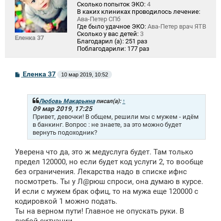
Сколько попыток ЭКО:
4
В каких клиниках проводилось лечение:
Ава-Петер СПб
Где было удачное ЭКО:
Ава-Петер врач ЯТВ
Сколько у вас детей:
3
Еленка 37
Благодарил (а):
251 раз
Поблагодарили:
177 раз
С
Еленка 37
10 мар 2019, 10:52
о
о
б
щ
Любовь Макарьина
писал(а):
↑
е
09 мар 2019, 17:25
н
Привет, девочки! В общем, решили мы с мужем - идём
и
в банкинг. Вопрос : не знаете, за это можно будет
е
вернуть подоходник?
Уверена что да, это ж медуслуга будет. Там только
предел 120000, но если будет код услуги 2, то вообще
без ограничения. Лекарства надо в списке ифнс
посмотреть. Ты у Л@рюш спроси, она думаю в курсе.
И если с мужем брак офиц, то на мужа еще 120000 с
кодировкой 1 можно подать.
Ты на верном пути! Главное не опускать руки. В
любой ситуации.