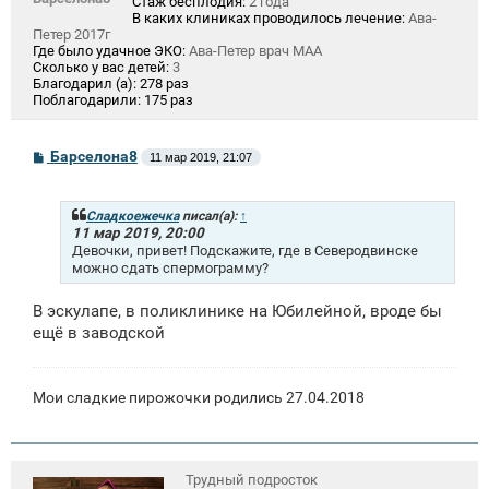
Стаж бесплодия:
2 года
В каких клиниках проводилось лечение:
Ава-
Петер 2017г
Где было удачное ЭКО:
Ава-Петер врач МАА
Сколько у вас детей:
3
Благодарил (а):
278 раз
Поблагодарили:
175 раз
С
Барселона8
11 мар 2019, 21:07
о
о
б
щ
Сладкоежечка
писал(а):
↑
е
11 мар 2019, 20:00
н
Девочки, привет! Подскажите, где в Северодвинске
и
можно сдать спермограмму?
е
В эскулапе, в поликлинике на Юбилейной, вроде бы
ещё в заводской
Мои сладкие пирожочки родились 27.04.2018
Трудный подросток