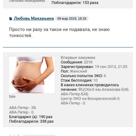
Любовь Макарьина
Поблагодарили:
153 раза
С
Любовь Макарьина
09 мар 2019, 18:18
о
о
Просто ни разу за такое не подавала, не знаю
б
щ
тонкостей.
е
н
и
е
Впервые замужем
Сообщения:
2210
Зарегистрирован:
19 сен 2013, 21:05
Пол:
Женский
Сколько попыток ЭКО:
6
Стаж бесплодия:
10
В каких клиниках проводилось
лечение:
ФЦСКиЭ им.Алмазова-БХБ
АВА-Петер-БХБ
taie
Центр ЭКО на Воскресенской-0.
АВА-Петер - 0.
АВА-Петер - ЗБ
АВА-Петер - 0.
Благодарил (а):
190 раз
Поблагодарили:
338 раз