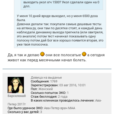
выходить укол хгч 1500? Укол сделали один на 0
дпп.
У меня 10 дней вроде выходил, но у меня 6500 доза
была.
Девочки делали так: покупали самые дешевые тесты
на аптека ру, они там по десятке стоят, и каждый день
наблюдали динамику выхода прегнила (или овитреля,
это аналоги) потом тест начинал показывать одну
полоску потом дай Бог все хорошо появится вторая, это
уже твоя полосочка.
Да, я так и делаю
они все полосатые
а сегодня
живот как перед месячными начал болеть.
Девица на выданье
Сообщения:
1769
Зарегистрирован:
03 авг 2016, 10:01
Пол:
Женский
Сколько попыток ЭКО:
1
Барселона8
Стаж бесплодия:
2 года
В каких клиниках проводилось лечение:
Ава-
Петер 2017г
Где было удачное ЭКО:
Ава-Петер врач МАА
Сколько у вас детей:
3