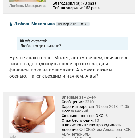
Благодарил (а):
73 раза
Любовь Макарьина
Поблагодарили:
153 раза
С
Любовь Макарьина
09 мар 2019, 18:39
о
о
б
щ
taie писал(а):
е
Люба, когда начнёте?
н
и
Ну я не знаю точно. Может, летом начнём, сейчас все
е
равно надо отдохнуть после протокола, да и
финансы пока не позволяют. А может, даже и
осенью. На юг съездим и начнём. А вы?
Впервые замужем
Сообщения:
2210
Зарегистрирован:
19 сен 2013, 21:05
Пол:
Женский
Сколько попыток ЭКО:
6
Стаж бесплодия:
10
В каких клиниках проводилось
лечение:
ФЦСКиЭ им.Алмазова-БХБ
АВА-Петер-БХБ
taie