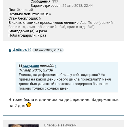
Сообщения:
197
Зарегистрирован:
25 апр 2018, 22:44
Пол:
Женский
Сколько попыток ЭКО:
4
Стаж бесплодия:
6
В каких клиниках проводилось лечение:
Ава-Петер (свежий -
без импл, крио - зб, свежий - бхб, крио с пгд - бхб)
Благодарил (а):
4 раза
Поблагодарили:
7 раз
С
Алёнка12
10 мар 2019, 23:14
о
о
б
щ
скруджик
писал(а):
↑
е
10 мар 2019, 22:38
н
Еленка, на деферелине была у тебя задержка? На
и
прием на какой день нового цикла приехала?У меня
е
давно был длинный протокол т задержка была, не
помню только сколько дней.
Я тоже была в длинном на диферелине. Задержались
на 2 дня
Впервые замужем