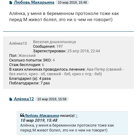
С
Любовь Макарьина
10 мар 2019, 15:48
о
о
Алёнка, у меня в беременном протоколе тоже как
б
щ
перед М живот болел, это ни о чем не говорит)
е
н
и
е
Веселая дошкольница
Алёнка12
Сообщения:
197
Зарегистрирован:
25 апр 2018, 22:44
Пол:
Женский
Сколько попыток ЭКО:
4
Стаж бесплодия:
6
В каких клиниках проводилось лечение:
Ава-Петер (свежий -
без импл, крио - зб, свежий - бхб, крио с пгд - бхб)
Благодарил (а):
4 раза
Поблагодарили:
7 раз
С
Алёнка12
10 мар 2019, 15:58
о
о
б
щ
Любовь Макарьина
писал(а):
↑
е
10 мар 2019, 15:48
н
Алёнка, у меня в беременном протоколе тоже как
и
перед М живот болел, это ни о чем не говорит)
е