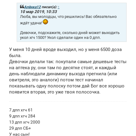
б
щ
Алёнка12
писал(а):
↑
е
10 мар 2019, 10:33
н
Люба, вы молодцы, что решились! Вас обязательно
и
ждёт удача!
е
Девочки, подскажите, сколько дней может выходить
укол хгч 1500? Укол сделали один на 0 дпп.
У меня 10 дней вроде выходил, но у меня 6500 доза
была.
Девочки делали так: покупали самые дешевые тесты
на аптека ру, они там по десятке стоят, и каждый
день наблюдали динамику выхода прегнила (или
овитреля, это аналоги) потом тест начинал
показывать одну полоску потом дай Бог все хорошо
появится вторая, это уже твоя полосочка.
7 дпп хгч 61
9 дпп хгч 284
13 дпп хгч 2000
29 дпп СБ+
У нас сын!