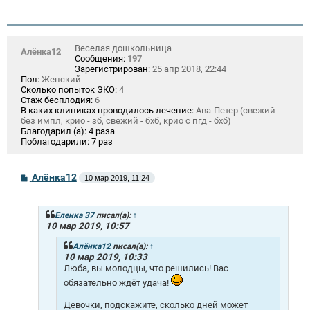
Веселая дошкольница
Алёнка12
Сообщения:
197
Зарегистрирован:
25 апр 2018, 22:44
Пол:
Женский
Сколько попыток ЭКО:
4
Стаж бесплодия:
6
В каких клиниках проводилось лечение:
Ава-Петер (свежий -
без импл, крио - зб, свежий - бхб, крио с пгд - бхб)
Благодарил (а):
4 раза
Поблагодарили:
7 раз
С
Алёнка12
10 мар 2019, 11:24
о
о
б
щ
Еленка 37
писал(а):
↑
е
10 мар 2019, 10:57
н
и
Алёнка12
писал(а):
↑
е
10 мар 2019, 10:33
Люба, вы молодцы, что решились! Вас
обязательно ждёт удача!
Девочки, подскажите, сколько дней может