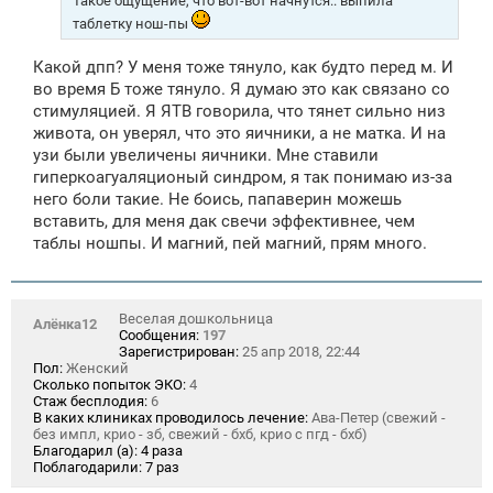
Такое ощущение, что вот-вот начнутся.. выпила
таблетку нош-пы
Какой дпп? У меня тоже тянуло, как будто перед м. И
во время Б тоже тянуло. Я думаю это как связано со
стимуляцией. Я ЯТВ говорила, что тянет сильно низ
живота, он уверял, что это яичники, а не матка. И на
узи были увеличены яичники. Мне ставили
гиперкоагуаляционый синдром, я так понимаю из-за
него боли такие. Не боись, папаверин можешь
вставить, для меня дак свечи эффективнее, чем
таблы ношпы. И магний, пей магний, прям много.
Веселая дошкольница
Алёнка12
Сообщения:
197
Зарегистрирован:
25 апр 2018, 22:44
Пол:
Женский
Сколько попыток ЭКО:
4
Стаж бесплодия:
6
В каких клиниках проводилось лечение:
Ава-Петер (свежий -
без импл, крио - зб, свежий - бхб, крио с пгд - бхб)
Благодарил (а):
4 раза
Поблагодарили:
7 раз