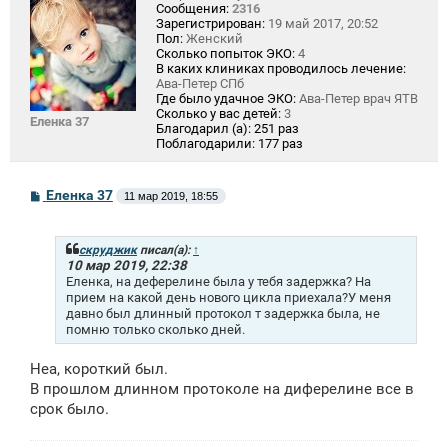
Сообщения:
2316
Зарегистрирован:
19 май 2017, 20:52
Пол:
Женский
Сколько попыток ЭКО:
4
В каких клиниках проводилось лечение:
Ава-Петер СПб
Где было удачное ЭКО:
Ава-Петер врач ЯТВ
Сколько у вас детей:
3
Еленка 37
Благодарил (а):
251 раз
Поблагодарили:
177 раз
С
Еленка 37
11 мар 2019, 18:55
о
о
б
щ
скруджик
писал(а):
↑
е
10 мар 2019, 22:38
н
Еленка, на деферелине была у тебя задержка? На
и
прием на какой день нового цикла приехала?У меня
е
давно был длинный протокол т задержка была, не
помню только сколько дней.
Неа, короткий был.
В прошлом длинном протоколе на диферелине все в
срок было.