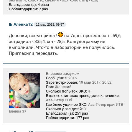
без импл, крио - зб, свежий - бхб, крио с пгд - бхб)
Благодарил (а):
4 раза
Поблагодарили:
7 раз
С
Алёнка12
12 мар 2019, 09:57
о
о
Девочки, всем привет!
на 7дпп: прогестерон - 59,6,
б
щ
эстрадиол - 335,4, хгч - 28,5. Коагулограмму не
е
выполнили. Что-то в лаборатории не получилось.
н
и
Пригласили пересдать.
е
Впервые замужем
Сообщения:
2316
Зарегистрирован:
19 май 2017, 20:52
Пол:
Женский
Сколько попыток ЭКО:
4
В каких клиниках проводилось лечение:
Ава-Петер СПб
Где было удачное ЭКО:
Ава-Петер врач ЯТВ
Сколько у вас детей:
3
Еленка 37
Благодарил (а):
251 раз
Поблагодарили:
177 раз