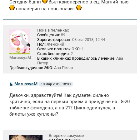
Сегодня 6 дпп
был криоперенос в ец. Магний пью
папаверин на ночь значит
Пока в пеленках
Сообщения:
59
Зарегистрирован:
08 окт 2018, 12:44
Пол:
Женский
Сколько попыток ЭКО:
1
Стаж бесплодия:
2
MarussyaM
В каких клиниках проводилось лечение:
Ава
Петер
Где было удачное ЭКО:
Ава Петер
С
MarussyaM
10 мар 2019, 18:09
о
о
Девочки, здравствуйте! Как думаете, сильно
б
щ
критично, если на первый приём я приеду не на 18-20
е
таблетке фемодена, а на 21? Цикл сдвинулся, а
н
билеты уже куплены?
и
е
Впервые замужем