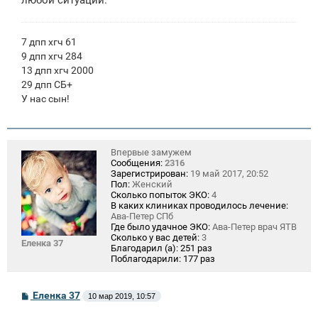
7 дпп хгч 61
9 дпп хгч 284
13 дпп хгч 2000
29 дпп СБ+
У нас сын!
Впервые замужем
Сообщения:
2316
Зарегистрирован:
19 май 2017, 20:52
Пол:
Женский
Сколько попыток ЭКО:
4
В каких клиниках проводилось лечение:
Ава-Петер СПб
Где было удачное ЭКО:
Ава-Петер врач ЯТВ
Сколько у вас детей:
3
Еленка 37
Благодарил (а):
251 раз
Поблагодарили:
177 раз
С
Еленка 37
10 мар 2019, 10:57
о
о