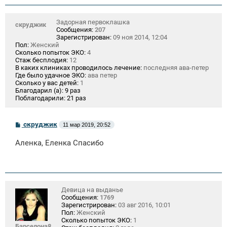
и
е
Задорная первоклашка
скруджик
Сообщения:
207
Зарегистрирован:
09 ноя 2014, 12:04
Пол:
Женский
Сколько попыток ЭКО:
4
Стаж бесплодия:
12
В каких клиниках проводилось лечение:
последняя ава-петер
Где было удачное ЭКО:
ава петер
Сколько у вас детей:
1
Благодарил (а):
9 раз
Поблагодарили:
21 раз
С
скруджик
11 мар 2019, 20:52
о
о
Аленка, Еленка Спасибо
б
щ
е
н
и
е
Девица на выданье
Сообщения:
1769
Зарегистрирован:
03 авг 2016, 10:01
Пол:
Женский
Сколько попыток ЭКО:
1
Барселона8