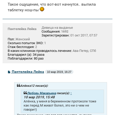
Такое ощущение, что вот-вот начнутся.. выпила
таблетку нош-пы
Девица на выданье
Пантелейка Лейка
Сообщения:
1692
Зарегистрирован:
01 окт 2017, 07:57
Пол:
Женский
Сколько попыток ЭКО:
1
Стаж бесплодия:
2
В каких клиниках проводилось лечение:
Ава-Петер, СПб
Благодарил (а):
34 раза
Поблагодарили:
80 раз
С
Пантелейка Лейка
10 мар 2019, 16:27
о
о
б
щ
Алёнка12 писал(а):
е
н
Любовь Макарьина
писал(а):
↑
и
10 мар 2019, 15:48
е
Алёнка, у меня в беременном протоколе тоже
как перед М живот болел, это ни о чем не
говорит)