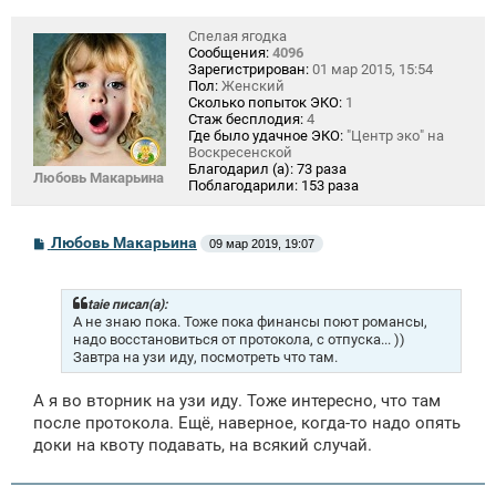
Спелая ягодка
Сообщения:
4096
Зарегистрирован:
01 мар 2015, 15:54
Пол:
Женский
Сколько попыток ЭКО:
1
Стаж бесплодия:
4
Где было удачное ЭКО:
"Центр эко" на
Воскресенской
Благодарил (а):
73 раза
Любовь Макарьина
Поблагодарили:
153 раза
С
Любовь Макарьина
09 мар 2019, 19:07
о
о
б
щ
taie писал(а):
е
А не знаю пока. Тоже пока финансы поют романсы,
н
надо восстановиться от протокола, с отпуска... ))
и
Завтра на узи иду, посмотреть что там.
е
А я во вторник на узи иду. Тоже интересно, что там
после протокола. Ещё, наверное, когда-то надо опять
доки на квоту подавать, на всякий случай.