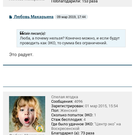
Поблагодарили:
153 раза
С
Любовь Макарьина
09 мар 2019, 17:44
о
о
б
щ
taie писал(а):
е
Люба, а почему нельзя? Конечно можно, и если будут
н
проводить как ЭКО, то сумма без ограничений.
и
е
Это радует.
Спелая ягодка
Сообщения:
4096
Зарегистрирован:
01 мар 2015, 15:54
Пол:
Женский
Сколько попыток ЭКО:
1
Стаж бесплодия:
4
Где было удачное ЭКО:
"Центр эко" на
Воскресенской
Благодарил (а):
73 раза