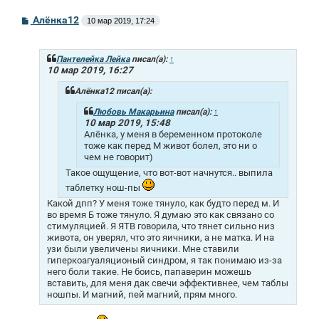
С
Алёнка12
10 мар 2019, 17:24
о
о
б
щ
Пантелейка Лейка
писал(а):
↑
е
10 мар 2019, 16:27
н
и
Алёнка12 писал(а):
е
Любовь Макарьина
писал(а):
↑
10 мар 2019, 15:48
Алёнка, у меня в беременном протоколе
тоже как перед М живот болел, это ни о
чем не говорит)
Такое ощущение, что вот-вот начнутся.. выпила
таблетку нош-пы
Какой дпп? У меня тоже тянуло, как будто перед м. И
во время Б тоже тянуло. Я думаю это как связано со
стимуляцией. Я ЯТВ говорила, что тянет сильно низ
живота, он уверял, что это яичники, а не матка. И на
узи были увеличены яичники. Мне ставили
гиперкоагуаляционый синдром, я так понимаю из-за
него боли такие. Не боись, папаверин можешь
вставить, для меня дак свечи эффективнее, чем таблы
ношпы. И магний, пей магний, прям много.