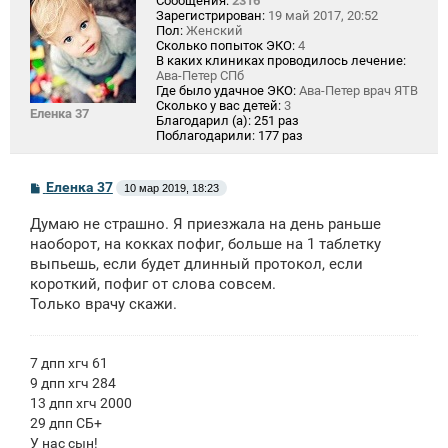
Сообщения:
2316
Зарегистрирован:
19 май 2017, 20:52
Пол:
Женский
Сколько попыток ЭКО:
4
В каких клиниках проводилось лечение:
Ава-Петер СПб
Где было удачное ЭКО:
Ава-Петер врач ЯТВ
Сколько у вас детей:
3
Еленка 37
Благодарил (а):
251 раз
Поблагодарили:
177 раз
С
Еленка 37
10 мар 2019, 18:23
о
о
Думаю не страшно. Я приезжала на день раньше
б
щ
наоборот, на кокках пофиг, больше на 1 таблетку
е
выпьешь, если будет длинный протокол, если
н
короткий, пофиг от слова совсем.
и
е
Только врачу скажи.
7 дпп хгч 61
9 дпп хгч 284
13 дпп хгч 2000
29 дпп СБ+
У нас сын!