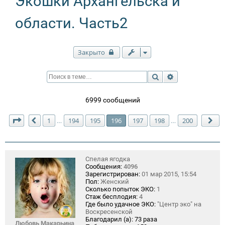
Экошки Архангельска и
области. Часть2
Закрыто
Поиск
Расширенный п
6999 сообщений
Страница
196
из
200
1
194
195
196
197
198
200
…
…
Пред.
Сл
Спелая ягодка
Сообщения:
4096
Зарегистрирован:
01 мар 2015, 15:54
Пол:
Женский
Сколько попыток ЭКО:
1
Стаж бесплодия:
4
Где было удачное ЭКО:
"Центр эко" на
Воскресенской
Благодарил (а):
73 раза
Любовь Макарьина