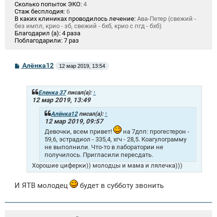
Сколько попыток ЭКО:
4
Стаж бесплодия:
6
В каких клиниках проводилось лечение:
Ава-Петер (свежий -
без импл, крио - зб, свежий - бхб, крио с пгд - бхб)
Благодарил (а):
4 раза
Поблагодарили:
7 раз
С
Алёнка12
12 мар 2019, 13:54
о
о
б
щ
Еленка 37
писал(а):
↑
е
12 мар 2019, 13:49
н
и
Алёнка12
писал(а):
↑
е
12 мар 2019, 09:57
Девочки, всем привет!
на 7дпп: прогестерон -
59,6, эстрадиол - 335,4, хгч - 28,5. Коагулограмму
не выполнили. Что-то в лаборатории не
получилось. Пригласили пересдать.
Хорошие циферки)) молодцы и мама и лялечка)))
И ЯТВ молодец
будет в субботу звонить