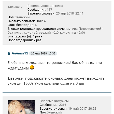
Веселая дошкольница
Алёнка12
Сообщения:
197
Зарегистрирован:
25 апр 2018, 22:44
Пол:
Женский
Сколько попыток ЭКО:
4
Стаж бесплодия:
6
В каких клиниках проводилось лечение:
Ава-Петер (свежий -
без импл, крио - зб, свежий - бхб, крио с пгд - бхб)
Благодарил (а):
4 раза
Поблагодарили:
7 раз
С
Алёнка12
10 мар 2019, 10:33
о
о
Люба, вы молодцы, что решились! Вас обязательно
б
щ
ждёт удача!
е
н
и
Девочки, подскажите, сколько дней может выходить
е
укол хгч 1500? Укол сделали один на 0 дпп.
Впервые замужем
Сообщения:
2316
Зарегистрирован:
19 май 2017, 20:52
Пол:
Женский