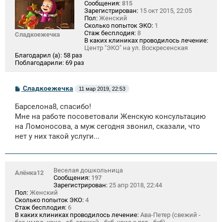
Сообщения:
815
Зарегистрирован:
15 окт 2015, 22:05
Пол:
Женский
Сколько попыток ЭКО:
1
Стаж бесплодия:
8
Сладкоежечка
В каких клиниках проводилось лечение:
Центр "ЭКО" на ул. Воскресенская
Благодарил (а):
58 раз
Поблагодарили:
69 раз
С
Сладкоежечка
11 мар 2019, 22:53
о
о
Барселона8, спасибо!
б
щ
Мне на работе посоветовали Женскую консультацию
е
на Ломоносова, а муж сегодня звонил, сказали, что
н
нет у них такой услуги...
и
е
Веселая дошкольница
Алёнка12
Сообщения:
197
Зарегистрирован:
25 апр 2018, 22:44
Пол:
Женский
Сколько попыток ЭКО:
4
Стаж бесплодия:
6
В каких клиниках проводилось лечение:
Ава-Петер (свежий -