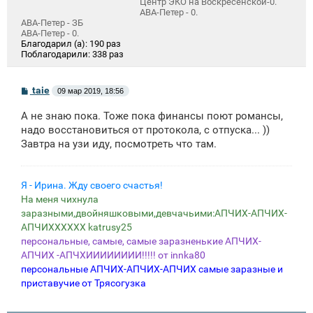
Центр ЭКО на Воскресенской-0.
АВА-Петер - 0.
АВА-Петер - ЗБ
АВА-Петер - 0.
Благодарил (а):
190 раз
Поблагодарили:
338 раз
С
taie
09 мар 2019, 18:56
о
о
А не знаю пока. Тоже пока финансы поют романсы,
б
щ
надо восстановиться от протокола, с отпуска... ))
е
Завтра на узи иду, посмотреть что там.
н
и
е
Я - Ирина. Жду своего счастья!
На меня чихнула
заразными,двойняшковыми,девчачьими:АПЧИХ-АПЧИХ-
АПЧИХХХХХХ katrusy25
персональные, самые, самые заразненькие АПЧИХ-
АПЧИХ -АПЧХИИИИИИИИ!!!!! от innka80
персональные АПЧИХ-АПЧИХ-АПЧИХ самые заразные и
приставучие от Трясогузка