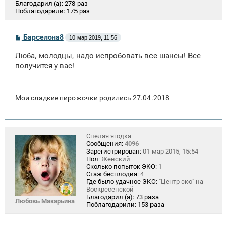
Благодарил (а):
278 раз
Поблагодарили:
175 раз
С
Барселона8
10 мар 2019, 11:56
о
о
Люба, молодцы, надо испробовать все шансы! Все
б
щ
получится у вас!
е
н
и
е
Мои сладкие пирожочки родились 27.04.2018
Спелая ягодка
Сообщения:
4096
Зарегистрирован:
01 мар 2015, 15:54
Пол:
Женский
Сколько попыток ЭКО:
1
Стаж бесплодия:
4
Где было удачное ЭКО:
"Центр эко" на
Воскресенской
Благодарил (а):
73 раза
Любовь Макарьина
Поблагодарили:
153 раза