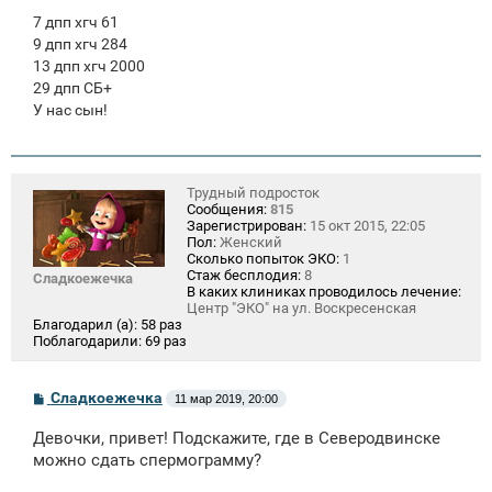
7 дпп хгч 61
9 дпп хгч 284
13 дпп хгч 2000
29 дпп СБ+
У нас сын!
Трудный подросток
Сообщения:
815
Зарегистрирован:
15 окт 2015, 22:05
Пол:
Женский
Сколько попыток ЭКО:
1
Стаж бесплодия:
8
Сладкоежечка
В каких клиниках проводилось лечение:
Центр "ЭКО" на ул. Воскресенская
Благодарил (а):
58 раз
Поблагодарили:
69 раз
С
Сладкоежечка
11 мар 2019, 20:00
о
о
Девочки, привет! Подскажите, где в Северодвинске
б
щ
можно сдать спермограмму?
е
н