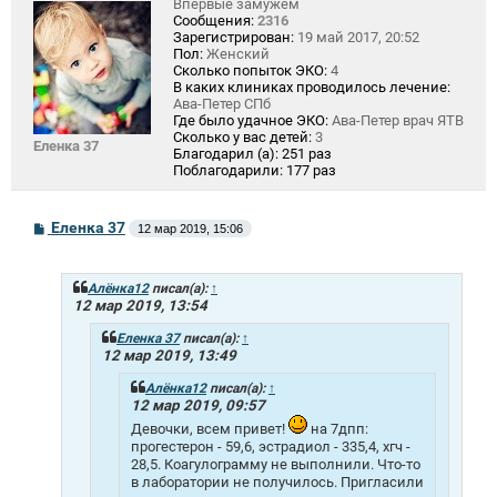
Впервые замужем
Сообщения:
2316
Зарегистрирован:
19 май 2017, 20:52
Пол:
Женский
Сколько попыток ЭКО:
4
В каких клиниках проводилось лечение:
Ава-Петер СПб
Где было удачное ЭКО:
Ава-Петер врач ЯТВ
Сколько у вас детей:
3
Еленка 37
Благодарил (а):
251 раз
Поблагодарили:
177 раз
С
Еленка 37
12 мар 2019, 15:06
о
о
б
щ
Алёнка12
писал(а):
↑
е
12 мар 2019, 13:54
н
и
Еленка 37
писал(а):
↑
е
12 мар 2019, 13:49
Алёнка12
писал(а):
↑
12 мар 2019, 09:57
Девочки, всем привет!
на 7дпп:
прогестерон - 59,6, эстрадиол - 335,4, хгч -
28,5. Коагулограмму не выполнили. Что-то
в лаборатории не получилось. Пригласили