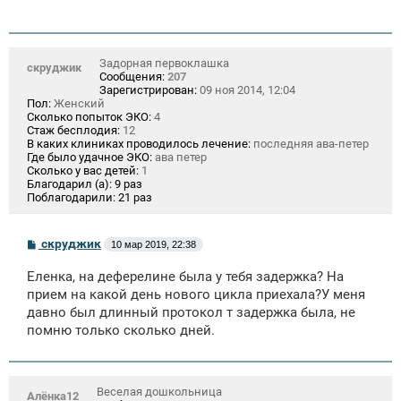
Задорная первоклашка
скруджик
Сообщения:
207
Зарегистрирован:
09 ноя 2014, 12:04
Пол:
Женский
Сколько попыток ЭКО:
4
Стаж бесплодия:
12
В каких клиниках проводилось лечение:
последняя ава-петер
Где было удачное ЭКО:
ава петер
Сколько у вас детей:
1
Благодарил (а):
9 раз
Поблагодарили:
21 раз
С
скруджик
10 мар 2019, 22:38
о
о
Еленка, на деферелине была у тебя задержка? На
б
щ
прием на какой день нового цикла приехала?У меня
е
давно был длинный протокол т задержка была, не
н
помню только сколько дней.
и
е
Веселая дошкольница
Алёнка12