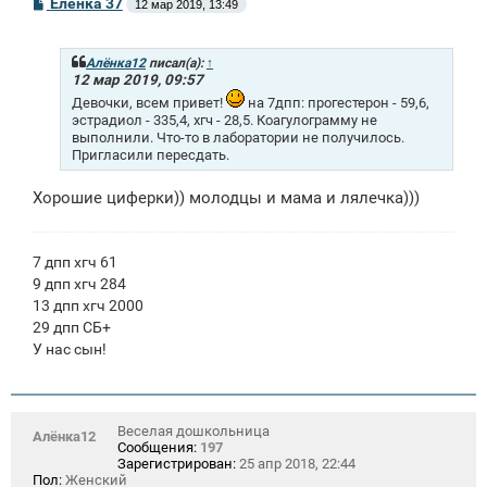
С
Еленка 37
12 мар 2019, 13:49
о
о
б
щ
Алёнка12
писал(а):
↑
е
12 мар 2019, 09:57
н
Девочки, всем привет!
на 7дпп: прогестерон - 59,6,
и
эстрадиол - 335,4, хгч - 28,5. Коагулограмму не
е
выполнили. Что-то в лаборатории не получилось.
Пригласили пересдать.
Хорошие циферки)) молодцы и мама и лялечка)))
7 дпп хгч 61
9 дпп хгч 284
13 дпп хгч 2000
29 дпп СБ+
У нас сын!
Веселая дошкольница
Алёнка12
Сообщения:
197
Зарегистрирован:
25 апр 2018, 22:44
Пол:
Женский