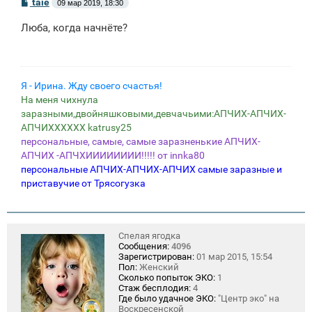
С
taie
09 мар 2019, 18:30
о
о
Люба, когда начнёте?
б
щ
е
н
и
е
Я - Ирина. Жду своего счастья!
На меня чихнула
заразными,двойняшковыми,девчачьими:АПЧИХ-АПЧИХ-
АПЧИХХХХХХ katrusy25
персональные, самые, самые заразненькие АПЧИХ-
АПЧИХ -АПЧХИИИИИИИИ!!!!! от innka80
персональные АПЧИХ-АПЧИХ-АПЧИХ самые заразные и
приставучие от Трясогузка
Спелая ягодка
Сообщения:
4096
Зарегистрирован:
01 мар 2015, 15:54
Пол:
Женский
Сколько попыток ЭКО:
1
Стаж бесплодия:
4
Где было удачное ЭКО:
"Центр эко" на
Воскресенской