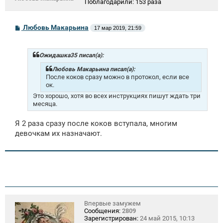
Поблагодарили:
153 раза
С
Любовь Макарьина
17 мар 2019, 21:59
о
о
б
щ
Ожидашка35 писал(а):
е
н
Любовь Макарьина писал(а):
и
После коков сразу можно в протокол, если все
е
ок.
Это хорошо, хотя во всех инструкциях пишут ждать три
месяца.
Я 2 раза сразу после коков вступала, многим
девочкам их назначают.
Впервые замужем
Сообщения:
2809
Зарегистрирован:
24 май 2015, 10:13