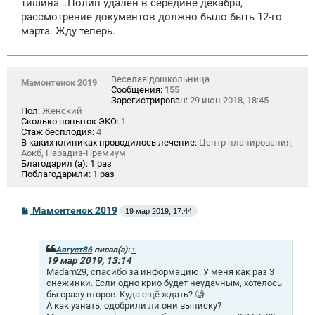
тишина...Полип удалён в середине декабря,
рассмотрение документов должно было быть 12-го
марта. Жду теперь.
Веселая дошкольница
Мамонтенок 2019
Сообщения:
155
Зарегистрирован:
29 июн 2018, 18:45
Пол:
Женский
Сколько попыток ЭКО:
1
Стаж бесплодия:
4
В каких клиниках проводилось лечение:
Центр планирования,
Аокб, Парадиз-Премиум
Благодарил (а):
1 раз
Поблагодарили:
1 раз
С
Мамонтенок 2019
19 мар 2019, 17:44
о
о
б
щ
Август86
писал(а):
↑
е
19 мар 2019, 13:14
н
Madam29, спасибо за информацию. У меня как раз 3
и
снежинки. Если одно крио будет неудачным, хотелось
е
бы сразу второе. Куда ещё ждать? 🧐
А как узнать, одобрили ли они выписку?