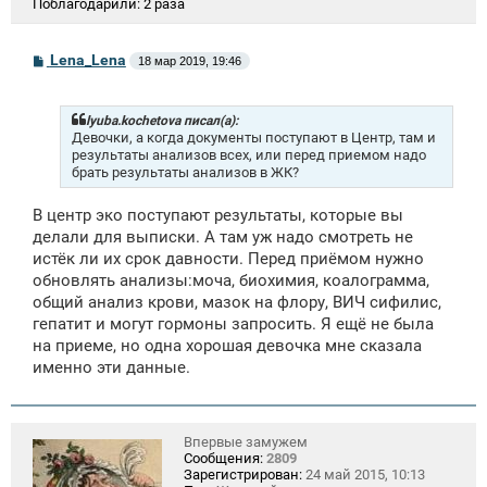
Поблагодарили:
2 раза
С
Lena_Lena
18 мар 2019, 19:46
о
о
б
щ
lyuba.kochetova писал(а):
е
Девочки, а когда документы поступают в Центр, там и
н
результаты анализов всех, или перед приемом надо
и
брать результаты анализов в ЖК?
е
В центр эко поступают результаты, которые вы
делали для выписки. А там уж надо смотреть не
истёк ли их срок давности. Перед приёмом нужно
обновлять анализы:моча, биохимия, коалограмма,
общий анализ крови, мазок на флору, ВИЧ сифилис,
гепатит и могут гормоны запросить. Я ещё не была
на приеме, но одна хорошая девочка мне сказала
именно эти данные.
Впервые замужем
Сообщения:
2809
Зарегистрирован:
24 май 2015, 10:13