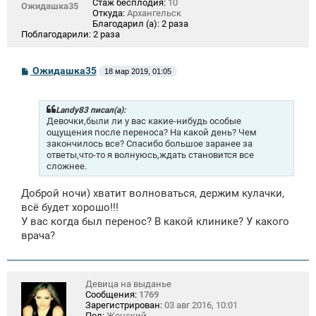
Стаж бесплодия:
10
Ожидашка35
Откуда:
Архангельск
Благодарил (а):
2 раза
Поблагодарили:
2 раза
С
Ожидашка35
18 мар 2019, 01:05
о
о
б
щ
Landy83 писал(а):
е
Девочки,были ли у вас какие-нибудь особые
н
ощущения после переноса? На какой день? Чем
и
закончилось все? Спасибо большое заранее за
е
ответы,что-то я волнуюсь,ждать становится все
сложнее.
Доброй ночи) хватит волноваться, держим кулачки,
всё будет хорошо!!!
У вас когда был перенос? В какой клинике? У какого
врача?
Девица на выданье
Сообщения:
1769
Зарегистрирован:
03 авг 2016, 10:01
Пол:
Женский