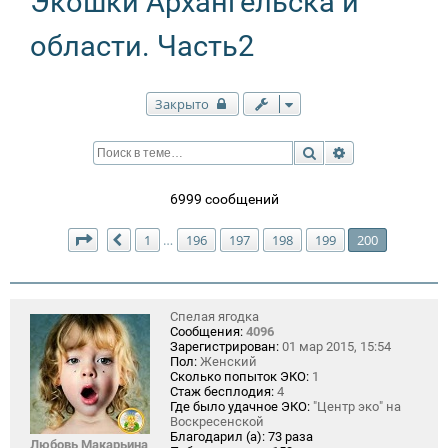
Экошки Архангельска и
области. Часть2
Закрыто
Поиск
Расширенный п
6999 сообщений
Страница
200
из
200
1
196
197
198
199
200
…
Пред.
Спелая ягодка
Сообщения:
4096
Зарегистрирован:
01 мар 2015, 15:54
Пол:
Женский
Сколько попыток ЭКО:
1
Стаж бесплодия:
4
Где было удачное ЭКО:
"Центр эко" на
Воскресенской
Благодарил (а):
73 раза
Любовь Макарьина