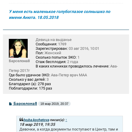
У меня есть маленькое голубоглазое солнышко по
имени Анюта. 18.05.2018
Девица на выданье
Сообщения:
1769
Зарегистрирован:
03 авг 2016, 10:01
Пол:
Женский
Сколько попыток ЭКО:
1
Барселона8
Стаж бесплодия:
2 года
В каких клиниках проводилось лечение:
Ава-
Петер 2017г
Где было удачное ЭКО:
Ава-Петер врач МАА
Сколько у вас детей:
3
Благодарил (а):
278 раз
Поблагодарили:
175 раз
С
Барселона8
18 мар 2019, 20:37
о
о
б
щ
lyuba.kochetova
писал(а):
↑
е
18 мар 2019, 19:35
н
Девочки, а когда документы поступают в Центр, там и
и