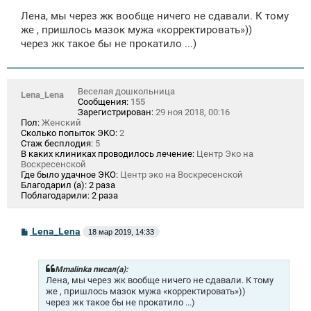
о
Лена, мы через жк вообще ничего не сдавали. К тому
б
щ
же , пришлось мазок мужа «корректировать»))
е
через жк такое бы не прокатило ...)
н
и
е
Веселая дошкольница
Lena_Lena
Сообщения:
155
Зарегистрирован:
29 ноя 2018, 00:16
Пол:
Женский
Сколько попыток ЭКО:
2
Стаж бесплодия:
5
В каких клиниках проводилось лечение:
Центр Эко на
Воскресенской
Где было удачное ЭКО:
Центр эко на Воскресенской
Благодарил (а):
2 раза
Поблагодарили:
2 раза
С
Lena_Lena
18 мар 2019, 14:33
о
о
б
щ
Mmalinka писал(а):
е
Лена, мы через жк вообще ничего не сдавали. К тому
н
же , пришлось мазок мужа «корректировать»))
и
через жк такое бы не прокатило ...)
е