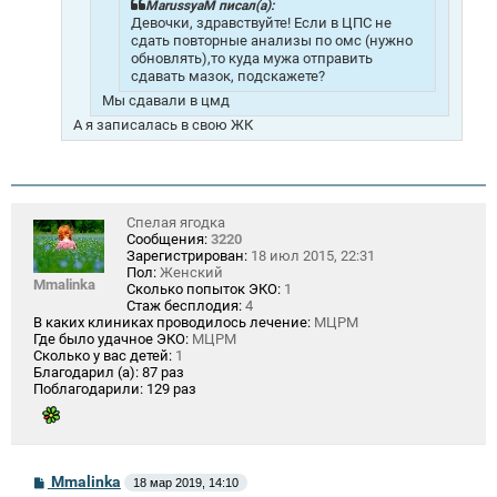
е
MarussyaM писал(а):
Девочки, здравствуйте! Если в ЦПС не
сдать повторные анализы по омс (нужно
обновлять),то куда мужа отправить
сдавать мазок, подскажете?
Мы сдавали в цмд
А я записалась в свою ЖК
Спелая ягодка
Сообщения:
3220
Зарегистрирован:
18 июл 2015, 22:31
Пол:
Женский
Mmalinka
Сколько попыток ЭКО:
1
Стаж бесплодия:
4
В каких клиниках проводилось лечение:
МЦРМ
Где было удачное ЭКО:
МЦРМ
Сколько у вас детей:
1
Благодарил (а):
87 раз
Поблагодарили:
129 раз
С
Mmalinka
18 мар 2019, 14:10
о