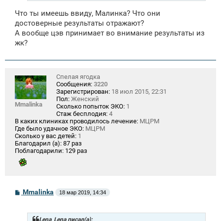
Что ты имеешь ввиду, Малинка? Что они
достоверные результаты отражают?
А вообще цэв принимает во внимание результаты из
жк?
Спелая ягодка
Сообщения:
3220
Зарегистрирован:
18 июл 2015, 22:31
Пол:
Женский
Mmalinka
Сколько попыток ЭКО:
1
Стаж бесплодия:
4
В каких клиниках проводилось лечение:
МЦРМ
Где было удачное ЭКО:
МЦРМ
Сколько у вас детей:
1
Благодарил (а):
87 раз
Поблагодарили:
129 раз
С
Mmalinka
18 мар 2019, 14:34
о
о
б
щ
Lena_Lena писал(а):