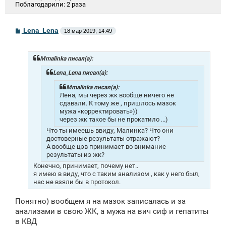
Поблагодарили:
2 раза
С
Lena_Lena
18 мар 2019, 14:49
о
о
б
щ
Mmalinka писал(а):
е
н
Lena_Lena писал(а):
и
е
Mmalinka писал(а):
Лена, мы через жк вообще ничего не
сдавали. К тому же , пришлось мазок
мужа «корректировать»))
через жк такое бы не прокатило ...)
Что ты имеешь ввиду, Малинка? Что они
достоверные результаты отражают?
А вообще цэв принимает во внимание
результаты из жк?
Конечно, принимает, почему нет..
я имею в виду, что с таким анализом , как у него был,
нас не взяли бы в протокол.
Понятно) вообщем я на мазок записалась и за
анализами в свою ЖК, а мужа на вич сиф и гепатиты
в КВД