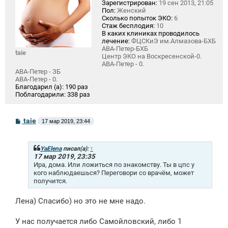
Зарегистрирован:
19 сен 2013, 21:05
Пол:
Женский
Сколько попыток ЭКО:
6
Стаж бесплодия:
10
В каких клиниках проводилось
лечение:
ФЦСКиЭ им.Алмазова-БХБ
АВА-Петер-БХБ
taie
Центр ЭКО на Воскресенской-0.
АВА-Петер - 0.
АВА-Петер - ЗБ
АВА-Петер - 0.
Благодарил (а):
190 раз
Поблагодарили:
338 раз
С
taie
17 мар 2019, 23:44
о
о
б
щ
YaElena
писал(а):
↑
е
17 мар 2019, 23:35
н
Ира, дома. Или ложиться по знакомству. Ты в цпс у
и
кого наблюдаешься? Переговори со врачём, может
е
получится.
Лена) Спасибо) но это не мне надо.
У нас получается либо Самойловский, либо 1