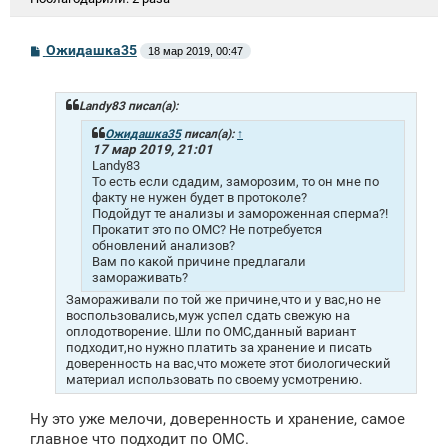
С
Ожидашка35
18 мар 2019, 00:47
о
о
б
щ
Landy83 писал(а):
е
н
Ожидашка35
писал(а):
↑
и
17 мар 2019, 21:01
е
Landy83
То есть если сдадим, заморозим, то он мне по
факту не нужен будет в протоколе?
Подойдут те анализы и замороженная сперма?!
Прокатит это по ОМС? Не потребуется
обновлений анализов?
Вам по какой причине предлагали
замораживать?
Замораживали по той же причине,что и у вас,но не
воспользовались,муж успел сдать свежую на
оплодотворение. Шли по ОМС,данный вариант
подходит,но нужно платить за хранение и писать
доверенность на вас,что можете этот биологический
материал использовать по своему усмотрению.
Ну это уже мелочи, доверенность и хранение, самое
главное что подходит по ОМС.