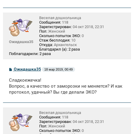
Веселая дошкольница
Сообщения:
118
Зарегистрирован:
04 окт 2018, 22:31
Пол:
Женский
Сколько попыток ЭКО:
0
Стаж бесплодия:
10
Ожидашка35
Откуда:
Архангельск
Благодарил (а):
2 раза
Поблагодарили:
2 раза
С
Ожидашка35
18 мар 2019, 00:49
о
о
Сладкоежечка!
б
щ
Вопрос, а качество от заморозки не меняется? И как
е
протокол, удачный? Вы где делали ЭКО?
н
и
е
Веселая дошкольница
Сообщения:
118
Зарегистрирован:
04 окт 2018, 22:31
Пол:
Женский
Сколько попыток ЭКО:
0