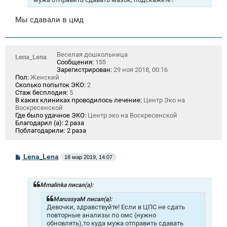
е
Мы сдавали в цмд
Веселая дошкольница
Lena_Lena
Сообщения:
155
Зарегистрирован:
29 ноя 2018, 00:16
Пол:
Женский
Сколько попыток ЭКО:
2
Стаж бесплодия:
5
В каких клиниках проводилось лечение:
Центр Эко на
Воскресенской
Где было удачное ЭКО:
Центр эко на Воскресенской
Благодарил (а):
2 раза
Поблагодарили:
2 раза
С
Lena_Lena
18 мар 2019, 14:07
о
о
б
щ
Mmalinka писал(а):
е
н
MarussyaM писал(а):
и
Девочки, здравствуйте! Если в ЦПС не сдать
е
повторные анализы по омс (нужно
обновлять),то куда мужа отправить сдавать