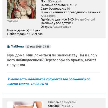
Пол:
Женский
Сколько попыток ЭКО:
2
Стаж бесплодия:
10
В каких клиниках проводилось лечение:
Ава-Петер
Где было удачное ЭКО:
Не требуется!
YaElena
Сколько у вас детей:
1
Откуда:
Архангельск
Благодарил (а):
48 раз
Поблагодарили:
209 раз
С
YaElena
17 мар 2019, 23:35
о
о
Ира, дома. Или ложиться по знакомству. Ты в цпс у
б
щ
кого наблюдаешься? Переговори со врачём, может
е
получится.
н
и
е
У меня есть маленькое голубоглазое солнышко по
имени Анюта. 18.05.2018
Впервые замужем
Сообщения:
2210