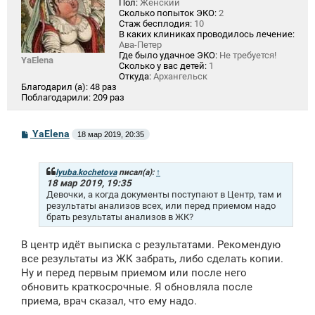
Пол:
Женский
Сколько попыток ЭКО:
2
Стаж бесплодия:
10
В каких клиниках проводилось лечение:
Ава-Петер
Где было удачное ЭКО:
Не требуется!
YaElena
Сколько у вас детей:
1
Откуда:
Архангельск
Благодарил (а):
48 раз
Поблагодарили:
209 раз
С
YaElena
18 мар 2019, 20:35
о
о
б
щ
lyuba.kochetova
писал(а):
↑
е
18 мар 2019, 19:35
н
Девочки, а когда документы поступают в Центр, там и
и
результаты анализов всех, или перед приемом надо
е
брать результаты анализов в ЖК?
В центр идёт выписка с результатами. Рекомендую
все результаты из ЖК забрать, либо сделать копии.
Ну и перед первым приемом или после него
обновить краткосрочные. Я обновляла после
приема, врач сказал, что ему надо.