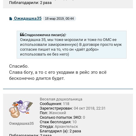
Поблагодарили:
2 раза
С
Ожидашка35
18 мар 2019, 00:44
о
о
б
щ
Сладкоежечка писал(а):
е
Ожидашка 35, мы тоже морозили и тоже по ОМС ее
н
использовали замороженную) В договоре просто муж
и
согласие пишет на то, что он «даёт добро»
е
использовать ее без него)
Спасибо.
Слава богу, а то с его уходами в рейс это всё
бесконечно длится будет.
Веселая дошкольница
Сообщения:
118
Зарегистрирован:
04 окт 2018, 22:31
Пол:
Женский
Сколько попыток ЭКО:
0
Стаж бесплодия:
10
Ожидашка35
Откуда:
Архангельск
Благодарил (а):
2 раза
Поблагодарили:
2 раза