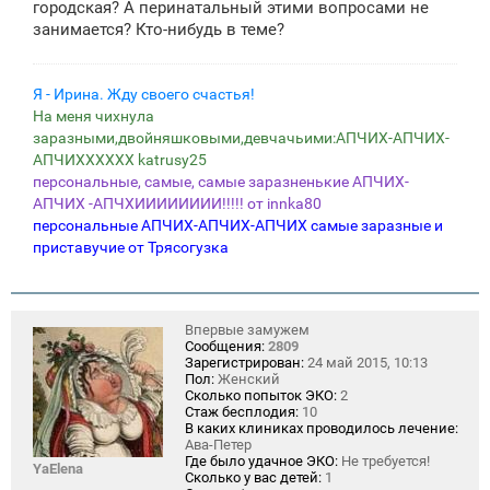
городская? А перинатальный этими вопросами не
занимается? Кто-нибудь в теме?
Я - Ирина. Жду своего счастья!
На меня чихнула
заразными,двойняшковыми,девчачьими:АПЧИХ-АПЧИХ-
АПЧИХХХХХХ katrusy25
персональные, самые, самые заразненькие АПЧИХ-
АПЧИХ -АПЧХИИИИИИИИ!!!!! от innka80
персональные АПЧИХ-АПЧИХ-АПЧИХ самые заразные и
приставучие от Трясогузка
Впервые замужем
Сообщения:
2809
Зарегистрирован:
24 май 2015, 10:13
Пол:
Женский
Сколько попыток ЭКО:
2
Стаж бесплодия:
10
В каких клиниках проводилось лечение:
Ава-Петер
Где было удачное ЭКО:
Не требуется!
YaElena
Сколько у вас детей:
1