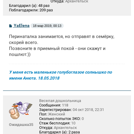
Откуда:
Архангельск
Благодарил (а):
48 раз
Поблагодарили:
209 раз
С
YaElena
18 мар 2019, 00:13
о
о
Перинаталка занимается, но отправят в семёрку,
б
щ
скорей всего.
е
Позвоните в приемный покой - они скажут и
н
пошлют:))
и
е
У меня есть маленькое голубоглазое солнышко по
имени Анюта. 18.05.2018
Веселая дошкольница
Сообщения:
118
Зарегистрирован:
04 окт 2018, 22:31
Пол:
Женский
Сколько попыток ЭКО:
0
Стаж бесплодия:
10
Ожидашка35
Откуда:
Архангельск
Благодарил (а):
2 раза