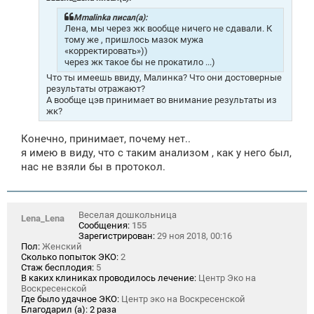
е
н
Mmalinka писал(а):
и
Лена, мы через жк вообще ничего не сдавали. К
е
тому же , пришлось мазок мужа
«корректировать»))
через жк такое бы не прокатило ...)
Что ты имеешь ввиду, Малинка? Что они достоверные
результаты отражают?
А вообще цэв принимает во внимание результаты из
жк?
Конечно, принимает, почему нет..
я имею в виду, что с таким анализом , как у него был,
нас не взяли бы в протокол.
Веселая дошкольница
Lena_Lena
Сообщения:
155
Зарегистрирован:
29 ноя 2018, 00:16
Пол:
Женский
Сколько попыток ЭКО:
2
Стаж бесплодия:
5
В каких клиниках проводилось лечение:
Центр Эко на
Воскресенской
Где было удачное ЭКО:
Центр эко на Воскресенской
Благодарил (а):
2 раза