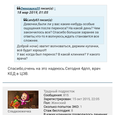
о
б
щ
Ожидашка35
писал(а):
↑
е
18 мар 2019, 01:05
н
и
Landy83 писал(а):
е
Девочки,были ли у вас какие-нибудь особые
ощущения после переноса? На какой день? Чем
закончилось все? Спасибо большое заранее за
ответы,что-то я волнуюсь,ждать становится все
сложнее.
Доброй ночи) хватит волноваться, держим кулачки,
всё будет хорошо!!!
У вас когда был перенос? В какой клинике? У какого
врача?
Спасибо,очень на это надеюсь.Сегодня 4дпп, врач
КЕД в ЦЭВ.
Трудный подросток
Сообщения:
815
Зарегистрирован:
15 окт 2015, 22:05
Пол:
Женский
Сколько попыток ЭКО:
1
Стаж бесплодия:
8
Сладкоежечка
В каких клиниках проводилось лечение: