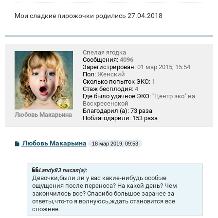
Мои сладкие пирожочки родились 27.04.2018
Спелая ягодка
Сообщения:
4096
Зарегистрирован:
01 мар 2015, 15:54
Пол:
Женский
Сколько попыток ЭКО:
1
Стаж бесплодия:
4
Где было удачное ЭКО:
"Центр эко" на
Воскресенской
Благодарил (а):
73 раза
Любовь Макарьина
Поблагодарили:
153 раза
С
Любовь Макарьина
18 мар 2019, 09:53
о
о
б
щ
Landy83 писал(а):
е
Девочки,были ли у вас какие-нибудь особые
н
ощущения после переноса? На какой день? Чем
и
закончилось все? Спасибо большое заранее за
е
ответы,что-то я волнуюсь,ждать становится все
сложнее.