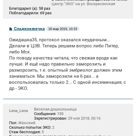
Центр "ЭКО" на ул. Воскресенская
Благодарил (а):
58 раз
Поблагодарили:
69 раз
С
Сладкоежечка
18 мар 2019, 10:33
о
о
Ожидашка35, протокол оказался неудачным...
б
щ
Делали в ЦЭВ. Теперь решаем вопрос либо Питер,
е
либо Мск.
н
По поводу качества читала, что свежая вроде как
и
е
лучше. И ещё надо правильно заморозить и
разморозить, т.е. опытный эмбриолог должен этим
заниматься. Мы заморозили на 6 раз... а
воспользовались только 2... С одной инсеминация, с
др - ЭКО.
Веселая дошкольница
Lena_Lena
Сообщения:
155
Зарегистрирован:
29 ноя 2018, 00:16
Пол:
Женский
Сколько попыток ЭКО:
2
Стаж бесплодия:
5