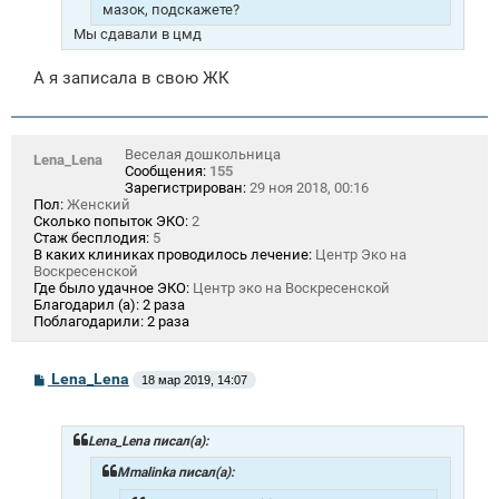
мазок, подскажете?
Мы сдавали в цмд
А я записала в свою ЖК
Веселая дошкольница
Lena_Lena
Сообщения:
155
Зарегистрирован:
29 ноя 2018, 00:16
Пол:
Женский
Сколько попыток ЭКО:
2
Стаж бесплодия:
5
В каких клиниках проводилось лечение:
Центр Эко на
Воскресенской
Где было удачное ЭКО:
Центр эко на Воскресенской
Благодарил (а):
2 раза
Поблагодарили:
2 раза
С
Lena_Lena
18 мар 2019, 14:07
о
о
б
щ
Lena_Lena писал(а):
е
н
Mmalinka писал(а):
и