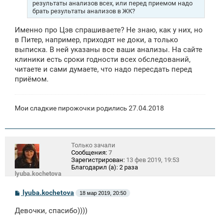
результаты анализов всех, или перед приемом надо
е
брать результаты анализов в ЖК?
Именно про Цэв спрашиваете? Не знаю, как у них, но
в Питер, например, приходят не доки, а только
выписка. В ней указаны все ваши анализы. На сайте
клиники есть сроки годности всех обследований,
читаете и сами думаете, что надо пересдать перед
приёмом.
Мои сладкие пирожочки родились 27.04.2018
Только зачали
Сообщения:
7
Зарегистрирован:
13 фев 2019, 19:53
Благодарил (а):
2 раза
lyuba.kochetova
С
lyuba.kochetova
18 мар 2019, 20:50
о
о
Девочки, спасибо))))
б
щ