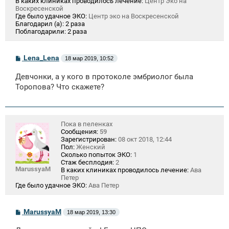
В каких клиниках проводилось лечение:
Центр Эко на
Воскресенской
Где было удачное ЭКО:
Центр эко на Воскресенской
Благодарил (а):
2 раза
Поблагодарили:
2 раза
С
Lena_Lena
18 мар 2019, 10:52
о
о
Девчонки, а у кого в протоколе эмбриолог была
б
щ
Торопова? Что скажете?
е
н
и
е
Пока в пеленках
Сообщения:
59
Зарегистрирован:
08 окт 2018, 12:44
Пол:
Женский
Сколько попыток ЭКО:
1
Стаж бесплодия:
2
MarussyaM
В каких клиниках проводилось лечение:
Ава
Петер
Где было удачное ЭКО:
Ава Петер
С
MarussyaM
18 мар 2019, 13:30
о
о