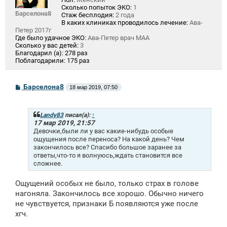
Сколько попыток ЭКО:
1
Барселона8
Стаж бесплодия:
2 года
В каких клиниках проводилось лечение:
Ава-
Петер 2017г
Где было удачное ЭКО:
Ава-Петер врач МАА
Сколько у вас детей:
3
Благодарил (а):
278 раз
Поблагодарили:
175 раз
С
Барселона8
18 мар 2019, 07:50
о
о
б
щ
Landy83
писал(а):
↑
е
17 мар 2019, 21:57
н
Девочки,были ли у вас какие-нибудь особые
и
ощущения после переноса? На какой день? Чем
е
закончилось все? Спасибо большое заранее за
ответы,что-то я волнуюсь,ждать становится все
сложнее.
Ощущений особых не было, только страх в голове
нагоняла. Закончилось все хорошо. Обычно ничего
не чувствуется, признаки Б появляются уже после
хгч.