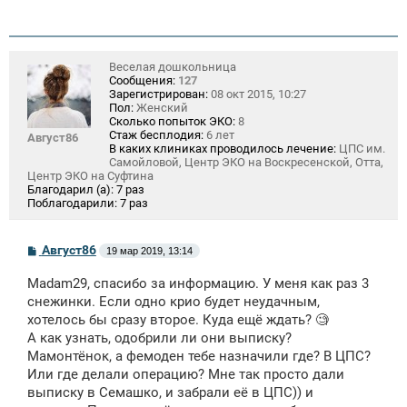
е
н
и
е
Веселая дошкольница
Сообщения:
127
Зарегистрирован:
08 окт 2015, 10:27
Пол:
Женский
Сколько попыток ЭКО:
8
Стаж бесплодия:
6 лет
Август86
В каких клиниках проводилось лечение:
ЦПС им.
Самойловой, Центр ЭКО на Воскресенской, Отта,
Центр ЭКО на Суфтина
Благодарил (а):
7 раз
Поблагодарили:
7 раз
С
Август86
19 мар 2019, 13:14
о
о
Madam29, спасибо за информацию. У меня как раз 3
б
щ
снежинки. Если одно крио будет неудачным,
е
хотелось бы сразу второе. Куда ещё ждать? 🧐
н
А как узнать, одобрили ли они выписку?
и
е
Мамонтёнок, а фемоден тебе назначили где? В ЦПС?
Или где делали операцию? Мне так просто дали
выписку в Семашко, и забрали её в ЦПС)) и