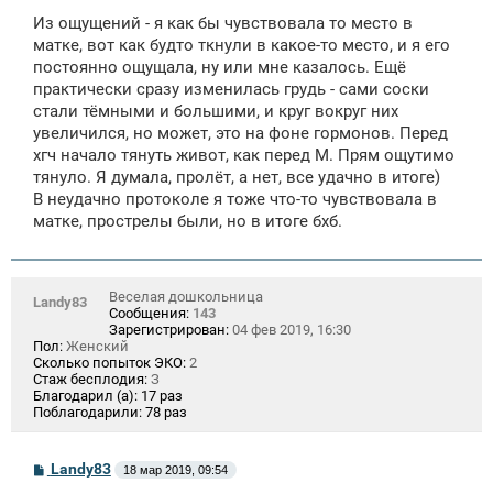
Из ощущений - я как бы чувствовала то место в
матке, вот как будто ткнули в какое-то место, и я его
постоянно ощущала, ну или мне казалось. Ещё
практически сразу изменилась грудь - сами соски
стали тёмными и большими, и круг вокруг них
увеличился, но может, это на фоне гормонов. Перед
хгч начало тянуть живот, как перед М. Прям ощутимо
тянуло. Я думала, пролёт, а нет, все удачно в итоге)
В неудачно протоколе я тоже что-то чувствовала в
матке, прострелы были, но в итоге бхб.
Веселая дошкольница
Landy83
Сообщения:
143
Зарегистрирован:
04 фев 2019, 16:30
Пол:
Женский
Сколько попыток ЭКО:
2
Стаж бесплодия:
З
Благодарил (а):
17 раз
Поблагодарили:
78 раз
С
Landy83
18 мар 2019, 09:54
о