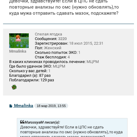
Девочки, здравствуйте! Если в ЦПС не сдать
б
щ
повторные анализы по омс (нужно обновлять),то
е
куда мужа отправить сдавать мазок, подскажете?
н
и
е
Спелая ягодка
Сообщения:
3220
Зарегистрирован:
18 июл 2015, 22:31
Пол:
Женский
Mmalinka
Сколько попыток ЭКО:
1
Стаж бесплодия:
4
В каких клиниках проводилось лечение:
МЦРМ
Где было удачное ЭКО:
МЦРМ
Сколько у вас детей:
1
Благодарил (а):
87 раз
Поблагодарили:
129 раз
С
Mmalinka
18 мар 2019, 13:55
о
о
б
щ
MarussyaM писал(а):
е
Девочки, здравствуйте! Если в ЦПС не сдать
н
повторные анализы по омс (нужно обновлять),то куда
и
мужа отправить сдавать мазок, подскажете?