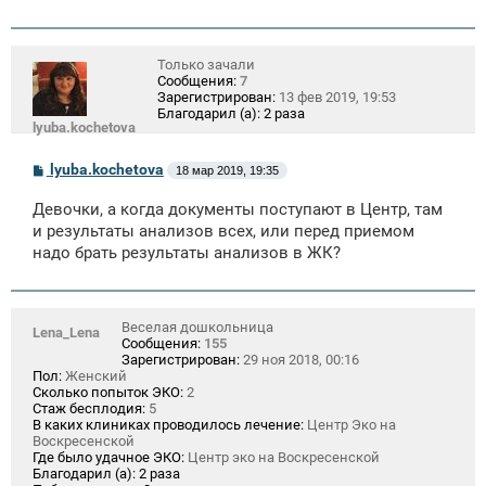
Только зачали
Сообщения:
7
Зарегистрирован:
13 фев 2019, 19:53
Благодарил (а):
2 раза
lyuba.kochetova
С
lyuba.kochetova
18 мар 2019, 19:35
о
о
Девочки, а когда документы поступают в Центр, там
б
щ
и результаты анализов всех, или перед приемом
е
надо брать результаты анализов в ЖК?
н
и
е
Веселая дошкольница
Lena_Lena
Сообщения:
155
Зарегистрирован:
29 ноя 2018, 00:16
Пол:
Женский
Сколько попыток ЭКО:
2
Стаж бесплодия:
5
В каких клиниках проводилось лечение:
Центр Эко на
Воскресенской
Где было удачное ЭКО:
Центр эко на Воскресенской
Благодарил (а):
2 раза