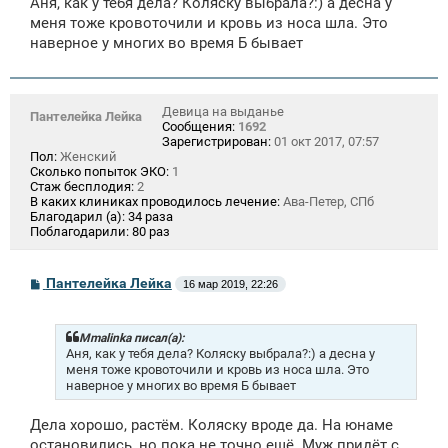
Аня, как у тебя дела? Коляску выбрала?:) а десна у
б
щ
меня тоже кровоточили и кровь из носа шла. Это
е
наверное у многих во время Б бывает
н
и
е
Девица на выданье
Пантелейка Лейка
Сообщения:
1692
Зарегистрирован:
01 окт 2017, 07:57
Пол:
Женский
Сколько попыток ЭКО:
1
Стаж бесплодия:
2
В каких клиниках проводилось лечение:
Ава-Петер, СПб
Благодарил (а):
34 раза
Поблагодарили:
80 раз
С
Пантелейка Лейка
16 мар 2019, 22:26
о
о
б
щ
Mmalinka писал(а):
е
Аня, как у тебя дела? Коляску выбрала?:) а десна у
н
меня тоже кровоточили и кровь из носа шла. Это
и
наверное у многих во время Б бывает
е
Дела хорошо, растём. Коляску вроде да. На юнаме
остановились, но пока не точно ещё. Муж придёт с