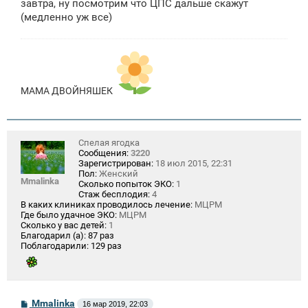
завтра, ну посмотрим что ЦПС дальше скажут
н
(медленно уж все)
и
е
МАМА ДВОЙНЯШЕК
Спелая ягодка
Сообщения:
3220
Зарегистрирован:
18 июл 2015, 22:31
Пол:
Женский
Mmalinka
Сколько попыток ЭКО:
1
Стаж бесплодия:
4
В каких клиниках проводилось лечение:
МЦРМ
Где было удачное ЭКО:
МЦРМ
Сколько у вас детей:
1
Благодарил (а):
87 раз
Поблагодарили:
129 раз
С
Mmalinka
16 мар 2019, 22:03