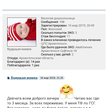
Веселая дошкольница
Сообщения:
108
Зарегистрирован:
16 мар 2019, 20:49
Пол:
Женский
Сколько попыток ЭКО:
3
Стаж бесплодия:
11
В каких клиниках проводилось лечение:
ЦПС Архангельск
Где было удачное ЭКО:
АваКлиник
Будущая мамка
Архангельск Суфтина 18
Сколько у вас детей:
2
Откуда:
Архангельская область
Благодарил (а):
14 раз
Поблагодарили:
1 раз
С
Будущая мамка
16 мар 2019, 21:25
о
о
б
щ
е
н
Девчата всем доброго вечера
Читаю вас где-
и
то 3 месяца. За всех переживаю. У меня ТФ по ГСГ.
е