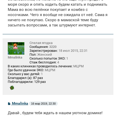
моря скоро и опять ходить будем катать и поднимать
Мама во всю пелёнки покупает и комбез с
носочками. Чего я вообще не ожидала от неё. Сама я
ничего не покупаю. Скоро в мамаской теме буду
засыпать вопросами, а так штурмуют интернет.
Спелая ягодка
Сообщения:
3220
Зарегистрирован:
18 июл 2015, 22:31
Пол:
Женский
Mmalinka
Сколько попыток ЭКО:
1
Стаж бесплодия:
4
В каких клиниках проводилось лечение:
МЦРМ
Где было удачное ЭКО:
МЦРМ
Сколько у вас детей:
1
Благодарил (а):
87 раз
Поблагодарили:
129 раз
С
Mmalinka
16 мар 2019, 22:30
о
о
Давай , будем тебя ждать в нашем уютном домике!
б