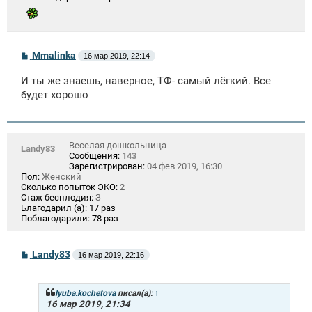
С
Mmalinka
16 мар 2019, 22:14
о
о
И ты же знаешь, наверное, ТФ- самый лёгкий. Все
б
щ
будет хорошо
е
н
и
е
Веселая дошкольница
Landy83
Сообщения:
143
Зарегистрирован:
04 фев 2019, 16:30
Пол:
Женский
Сколько попыток ЭКО:
2
Стаж бесплодия:
З
Благодарил (а):
17 раз
Поблагодарили:
78 раз
С
Landy83
16 мар 2019, 22:16
о
о
б
щ
lyuba.kochetova
писал(а):
↑
е
16 мар 2019, 21:34
н