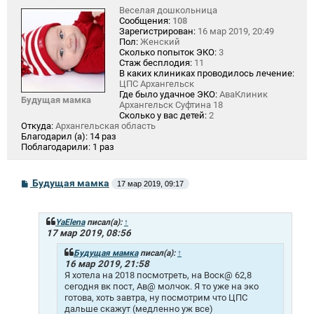
Веселая дошкольница
Сообщения:
108
Зарегистрирован:
16 мар 2019, 20:49
Пол:
Женский
Сколько попыток ЭКО:
3
Стаж бесплодия:
11
В каких клиниках проводилось лечение:
ЦПС Архангельск
Где было удачное ЭКО:
АваКлиник
Будущая мамка
Архангельск Суфтина 18
Сколько у вас детей:
2
Откуда:
Архангельская область
Благодарил (а):
14 раз
Поблагодарили:
1 раз
С
Будущая мамка
17 мар 2019, 09:17
о
о
б
щ
YaElena
писал(а):
↑
е
17 мар 2019, 08:56
н
и
Будущая мамка
писал(а):
↑
е
16 мар 2019, 21:58
Я хотела на 2018 посмотреть, на Воск@ 62,8
сегодня вк пост, Ав@ молчок. Я то уже на эко
готова, хоть завтра, ну посмотрим что ЦПС
дальше скажут (медленно уж все)