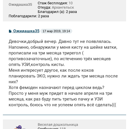
Стаж бесплодия:
10
Ожидашка35
Откуда:
Архангельск
Благодарил (а):
2 раза
Поблагодарили:
2 раза
С
Ожидашка35
17 мар 2019, 19:14
о
о
Девочки,добрый вечер. Давно тут не появлялась.
б
щ
Напомню, обнаружили у меня кисту на шейке матки,
е
прописали на три месяца трирегол (
н
противозачаточные), по истечению трёх месяцев
и
е
опять УЗИ,контроль кисты.
Меня интересует другое, как после коков
планировать ЭКО, нужно ли ждать три месяца после
них?
Хотя фемоден назначают перед циклом ведь?
Просто у меня муж придет в начале апреля на три
месяца, как раз буду пить третью пачку и УЗИ
контроль, боюсь что не успеем опять всё сделать(((
Веселая дошкольница
Сообщения:
118