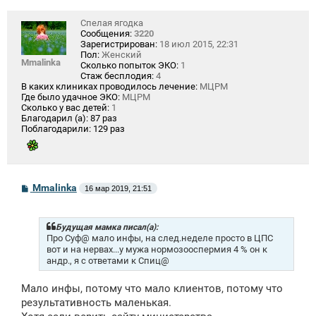
Спелая ягодка
Сообщения:
3220
Зарегистрирован:
18 июл 2015, 22:31
Пол:
Женский
Mmalinka
Сколько попыток ЭКО:
1
Стаж бесплодия:
4
В каких клиниках проводилось лечение:
МЦРМ
Где было удачное ЭКО:
МЦРМ
Сколько у вас детей:
1
Благодарил (а):
87 раз
Поблагодарили:
129 раз
С
Mmalinka
16 мар 2019, 21:51
о
о
б
щ
Будущая мамка писал(а):
е
Про Суф@ мало инфы, на след.неделе просто в ЦПС
н
вот и на нервах...у мужа нормозооспермия 4 % он к
и
андр., я с ответами к Спиц@
е
Мало инфы, потому что мало клиентов, потому что
результативность маленькая.