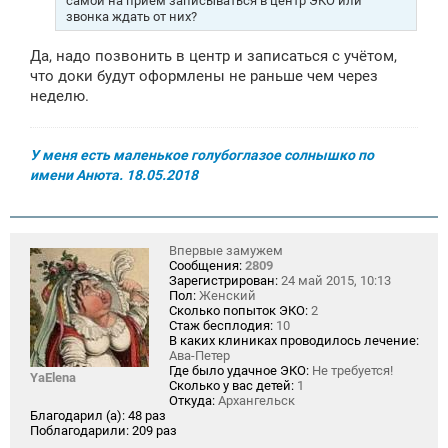
самой на прием записываться в центр ЭКО или
звонка ждать от них?
Да, надо позвонить в центр и записаться с учётом,
что доки будут оформлены не раньше чем через
неделю.
У меня есть маленькое голубоглазое солнышко по
имени Анюта. 18.05.2018
Впервые замужем
Сообщения:
2809
Зарегистрирован:
24 май 2015, 10:13
Пол:
Женский
Сколько попыток ЭКО:
2
Стаж бесплодия:
10
В каких клиниках проводилось лечение:
Ава-Петер
Где было удачное ЭКО:
Не требуется!
YaElena
Сколько у вас детей:
1
Откуда:
Архангельск
Благодарил (а):
48 раз
Поблагодарили:
209 раз