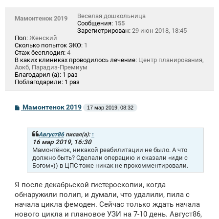
Веселая дошкольница
Мамонтенок 2019
Сообщения:
155
Зарегистрирован:
29 июн 2018, 18:45
Пол:
Женский
Сколько попыток ЭКО:
1
Стаж бесплодия:
4
В каких клиниках проводилось лечение:
Центр планирования,
Аокб, Парадиз-Премиум
Благодарил (а):
1 раз
Поблагодарили:
1 раз
С
Мамонтенок 2019
17 мар 2019, 08:32
о
о
б
щ
Август86
писал(а):
↑
е
16 мар 2019, 16:30
н
Мамонтёнок, никакой реабилитации не было. А что
и
должно быть? Сделали операцию и сказали «иди с
е
Богом»)) в ЦПС тоже никак не прокомментировали.
Я после декабрьской гистероскопии, когда
обнаружили полип, и думали, что удалили, пила с
начала цикла фемоден. Сейчас только ждать начала
нового цикла и плановое УЗИ на 7-10 день. Август86,