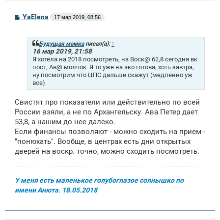
С
YaElena
17 мар 2019, 08:56
о
о
б
щ
Будущая мамка
писал(а):
↑
е
16 мар 2019, 21:58
н
Я хотела на 2018 посмотреть, на Воск@ 62,8 сегодня вк
и
пост, Ав@ молчок. Я то уже на эко готова, хоть завтра,
е
ну посмотрим что ЦПС дальше скажут (медленно уж
все)
Свистят про показатели или действительно по всей
России взяли, а не по Архангельску. Ава Петер дает
53,8, а нашим до нее далеко.
Если финансы позволяют - можно сходить на прием -
"понюхать". Вообще, в центрах есть дни открытых
дверей на воскр. точно, можно сходить посмотреть.
У меня есть маленькое голубоглазое солнышко по
имени Анюта. 18.05.2018