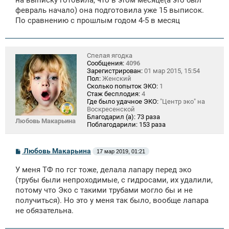
на выписку готовила, что в этом месяце(а это был
февраль начало) она подготовила уже 15 выписок.
По сравнению с прошлым годом 4-5 в месяц
Спелая ягодка
Сообщения:
4096
Зарегистрирован:
01 мар 2015, 15:54
Пол:
Женский
Сколько попыток ЭКО:
1
Стаж бесплодия:
4
Где было удачное ЭКО:
"Центр эко" на
Воскресенской
Благодарил (а):
73 раза
Любовь Макарьина
Поблагодарили:
153 раза
С
Любовь Макарьина
17 мар 2019, 01:21
о
о
У меня ТФ по гсг тоже, делала лапару перед эко
б
щ
(трубы были непроходимые, с гидросами, их удалили,
е
потому что Эко с такими трубами могло бы и не
н
получиться). Но это у меня так было, вообще лапара
и
е
не обязательна.