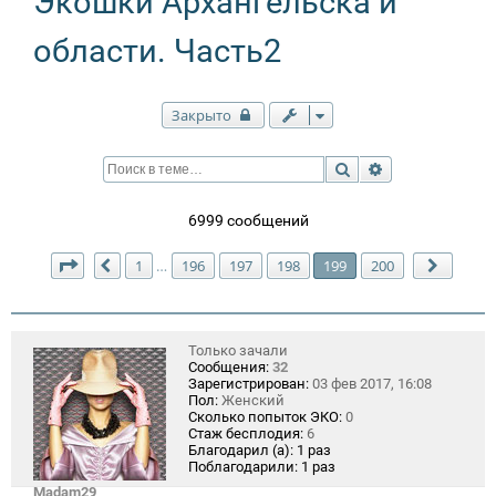
Экошки Архангельска и
области. Часть2
Закрыто
Поиск
Расширенный п
6999 сообщений
Страница
199
из
200
1
196
197
198
199
200
…
Пред.
След.
Только зачали
Сообщения:
32
Зарегистрирован:
03 фев 2017, 16:08
Пол:
Женский
Сколько попыток ЭКО:
0
Стаж бесплодия:
6
Благодарил (а):
1 раз
Поблагодарили:
1 раз
Madam29