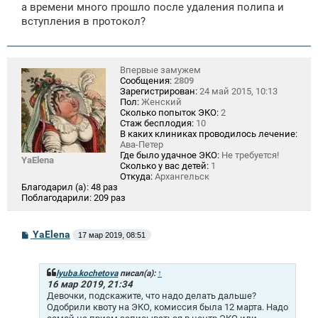
а времени много прошло после удаления полипа и
вступления в протокол?
Впервые замужем
Сообщения:
2809
Зарегистрирован:
24 май 2015, 10:13
Пол:
Женский
Сколько попыток ЭКО:
2
Стаж бесплодия:
10
В каких клиниках проводилось лечение:
Ава-Петер
Где было удачное ЭКО:
Не требуется!
YaElena
Сколько у вас детей:
1
Откуда:
Архангельск
Благодарил (а):
48 раз
Поблагодарили:
209 раз
С
YaElena
17 мар 2019, 08:51
о
о
б
щ
lyuba.kochetova
писал(а):
↑
е
16 мар 2019, 21:34
н
Девочки, подскажите, что надо делать дальше?
и
Одобрили квоту на ЭКО, комиссия была 12 марта. Надо
е