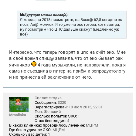
о
о
б
щ
Будущая мамка писал(а):
е
Я хотела на 2018 посмотреть, на Воск@ 62,8 сегодня вк
н
пост, Ав@ молчок. Я то уже на эко готова, хоть завтра,
и
ну посмотрим что ЦПС дальше скажут (медленно уж
е
все)
Интересно, что теперь говорят в цпс на счёт эко. Мне
в своё время спиц@ заявила, что от эко бывает рак
яичников
4 года мурыжили, не направляли, пока я
сама не съездила в питер на приём к репродуктологу
и не принесла ей заключение от него.
Спелая ягодка
Сообщения:
3220
Зарегистрирован:
18 июл 2015, 22:31
Пол:
Женский
Mmalinka
Сколько попыток ЭКО:
1
Стаж бесплодия:
4
В каких клиниках проводилось лечение:
МЦРМ
Где было удачное ЭКО:
МЦРМ
Сколько у вас детей:
1