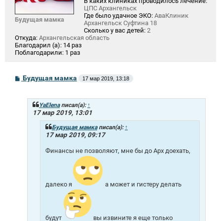
В каких клиниках проводилось лечение:
ЦПС Архангельск
Где было удачное ЭКО:
АваКлиник
Будущая мамка
Архангельск Суфтина 18
Сколько у вас детей:
2
Откуда:
Архангельская область
Благодарил (а):
14 раз
Поблагодарили:
1 раз
С
Будущая мамка
17 мар 2019, 13:18
о
о
б
щ
YaElena
писал(а):
↑
е
17 мар 2019, 13:01
н
и
Будущая мамка
писал(а):
↑
е
17 мар 2019, 09:17
Финансы не позволяют, мне бы до Арх доехать,
далеко я
а может и гистеру делать
будут
вы извините я еще только