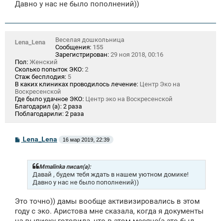
щ
Давно у нас не было пополнений))
е
н
и
е
Веселая дошкольница
Lena_Lena
Сообщения:
155
Зарегистрирован:
29 ноя 2018, 00:16
Пол:
Женский
Сколько попыток ЭКО:
2
Стаж бесплодия:
5
В каких клиниках проводилось лечение:
Центр Эко на
Воскресенской
Где было удачное ЭКО:
Центр эко на Воскресенской
Благодарил (а):
2 раза
Поблагодарили:
2 раза
С
Lena_Lena
16 мар 2019, 22:39
о
о
б
щ
Mmalinka писал(а):
е
Давай , будем тебя ждать в нашем уютном домике!
н
Давно у нас не было пополнений))
и
е
Это точно)) дамы вообще активизировались в этом
году с эко. Аристова мне сказала, когда я документы