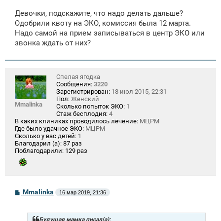
о
о
Девочки, подскажите, что надо делать дальше?
б
щ
Одобрили квоту на ЭКО, комиссия была 12 марта.
е
Надо самой на прием записываться в центр ЭКО или
н
звонка ждать от них?
и
е
Спелая ягодка
Сообщения:
3220
Зарегистрирован:
18 июл 2015, 22:31
Пол:
Женский
Mmalinka
Сколько попыток ЭКО:
1
Стаж бесплодия:
4
В каких клиниках проводилось лечение:
МЦРМ
Где было удачное ЭКО:
МЦРМ
Сколько у вас детей:
1
Благодарил (а):
87 раз
Поблагодарили:
129 раз
С
Mmalinka
16 мар 2019, 21:36
о
о
б
щ
Будущая мамка писал(а):