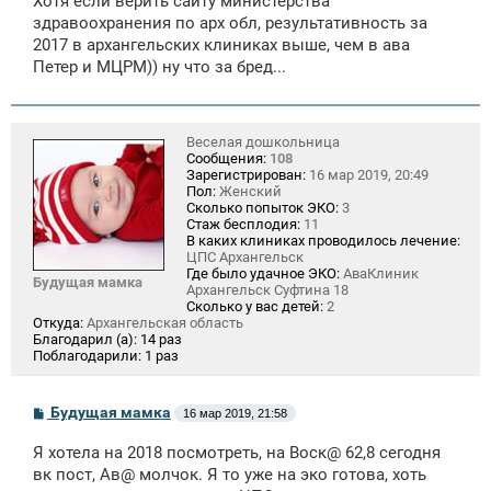
Хотя если верить сайту министерства
здравоохранения по арх обл, результативность за
2017 в архангельских клиниках выше, чем в ава
Петер и МЦРМ)) ну что за бред...
Веселая дошкольница
Сообщения:
108
Зарегистрирован:
16 мар 2019, 20:49
Пол:
Женский
Сколько попыток ЭКО:
3
Стаж бесплодия:
11
В каких клиниках проводилось лечение:
ЦПС Архангельск
Где было удачное ЭКО:
АваКлиник
Будущая мамка
Архангельск Суфтина 18
Сколько у вас детей:
2
Откуда:
Архангельская область
Благодарил (а):
14 раз
Поблагодарили:
1 раз
С
Будущая мамка
16 мар 2019, 21:58
о
о
Я хотела на 2018 посмотреть, на Воск@ 62,8 сегодня
б
щ
вк пост, Ав@ молчок. Я то уже на эко готова, хоть
е