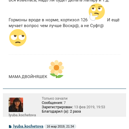
Вся извелась, надо ли будет делать лапару и т.д.
Гормоны вроде в норме, кортизол 126
И ещё
мучает вопрос чем лучше Воскр@, а не Суфт@
МАМА ДВОЙНЯШЕК
Только зачали
Сообщения:
7
Зарегистрирован:
13 фев 2019, 19:53
Благодарил (а):
2 раза
lyuba.kochetova
С
lyuba.kochetova
16 мар 2019, 21:34