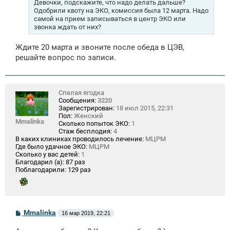
Девочки, подскажите, что надо делать дальше?
и
Одобрили квоту на ЭКО, комиссия была 12 марта. Надо
е
самой на прием записываться в центр ЭКО или
звонка ждать от них?
Ждите 20 марта и звоните после обеда в ЦЭВ,
решайте вопрос по записи.
Спелая ягодка
Сообщения:
3220
Зарегистрирован:
18 июл 2015, 22:31
Пол:
Женский
Mmalinka
Сколько попыток ЭКО:
1
Стаж бесплодия:
4
В каких клиниках проводилось лечение:
МЦРМ
Где было удачное ЭКО:
МЦРМ
Сколько у вас детей:
1
Благодарил (а):
87 раз
Поблагодарили:
129 раз
С
Mmalinka
16 мар 2019, 22:21
о
о