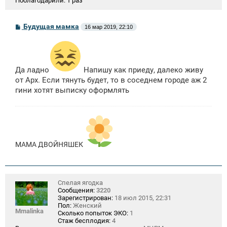
Поблагодарили:
1 раз
С
Будущая мамка
16 мар 2019, 22:10
о
о
б
щ
е
н
Да ладно
Напишу как приеду, далеко живу
и
от Арх. Если тянуть будет, то в соседнем городе аж 2
е
гини хотят выписку оформлять
МАМА ДВОЙНЯШЕК
Спелая ягодка
Сообщения:
3220
Зарегистрирован:
18 июл 2015, 22:31
Пол:
Женский
Mmalinka
Сколько попыток ЭКО:
1
Стаж бесплодия:
4