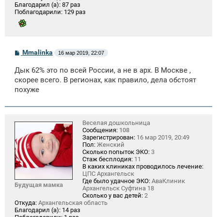
Благодарил (а):
87 раз
Поблагодарили:
129 раз
С
Mmalinka
16 мар 2019, 22:07
о
о
Дык 62% это по всей России, а не в арх. В Москве ,
б
щ
скорее всего. В регионах, как правило, дела обстоят
е
похуже
н
и
е
Веселая дошкольница
Сообщения:
108
Зарегистрирован:
16 мар 2019, 20:49
Пол:
Женский
Сколько попыток ЭКО:
3
Стаж бесплодия:
11
В каких клиниках проводилось лечение:
ЦПС Архангельск
Где было удачное ЭКО:
АваКлиник
Будущая мамка
Архангельск Суфтина 18
Сколько у вас детей:
2
Откуда:
Архангельская область
Благодарил (а):
14 раз