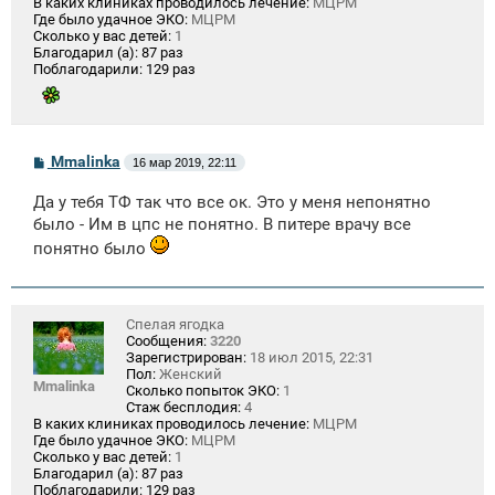
В каких клиниках проводилось лечение:
МЦРМ
Где было удачное ЭКО:
МЦРМ
Сколько у вас детей:
1
Благодарил (а):
87 раз
Поблагодарили:
129 раз
С
Mmalinka
16 мар 2019, 22:11
о
о
Да у тебя ТФ так что все ок. Это у меня непонятно
б
щ
было - Им в цпс не понятно. В питере врачу все
е
понятно было
н
и
е
Спелая ягодка
Сообщения:
3220
Зарегистрирован:
18 июл 2015, 22:31
Пол:
Женский
Mmalinka
Сколько попыток ЭКО:
1
Стаж бесплодия:
4
В каких клиниках проводилось лечение:
МЦРМ
Где было удачное ЭКО:
МЦРМ
Сколько у вас детей:
1
Благодарил (а):
87 раз
Поблагодарили:
129 раз