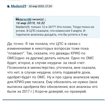
С
Madam29
16 мар 2019, 17:24
о
о
б
щ
Август86
писал(а):
↑
е
16 мар 2019, 16:32
н
Madam29, только 12 и 26??? Это плохо. Тогда точно не
и
успею. В ЦПС сказали, что комиссия 5 марта. И
е
торопили анализы досдать, что бы успеть к 5-му
Да, точно. Я так поняла, что ЦПС в связи с
изменениями в некоторых вопросах тоже пока
"плавают". Так, сказали, что дважды КРИО по
ОМС(одно за другим) делать нельзя. Одно по ОМС
будет, второе, в случае неудачи- за свой счет.
Позвонила в министерство, уточнила, мне сказали,
что нет, в случае неудачи, опять подавайте доки,
одобрят-будет по ОМС. Ну и про сдачу анализов мужу
для КРИО-уже писала. Ему обновлять не нужно (моя
выписка одобрена без обновления, все анализы его
были за 2017 г.) Короче доверяй, но проверяй.