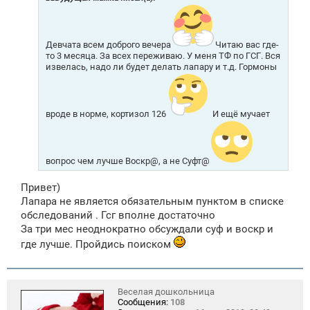
е
н
и
е
Девчата всем доброго вечера
Читаю вас где-
то 3 месяца. За всех переживаю. У меня ТФ по ГСГ. Вся
извелась, надо ли будет делать лапару и т.д. Гормоны
вроде в норме, кортизол 126
И ещё мучает
вопрос чем лучше Воскр@, а не Суфт@
Привет)
Лапара не является обязательным пунктом в списке
обследований . Гсг вполне достаточно
За три мес неоднократно обсуждали суф и воскр и
где лучше. Пройдись поиском
Веселая дошкольница
Сообщения:
108