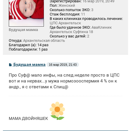
Зарегистрирован:
16 мар 2019, 20:49
Пол:
Женский
Сколько попыток ЭКО:
3
Стаж бесплодия:
11
В каких клиниках проводилось лечение:
ЦПС Архангельск
Где было удачное ЭКО:
АваКлиник
Будущая мамка
Архангельск Суфтина 18
Сколько у вас детей:
2
Откуда:
Архангельская область
Благодарил (а):
14 раз
Поблагодарили:
1 раз
С
Будущая мамка
16 мар 2019, 21:43
о
о
Про Суф@ мало инфы, на след.неделе просто в ЦПС
б
щ
вот и на нервах...у мужа нормозооспермия 4 % он к
е
андр., я с ответами к Спиц@
н
и
е
МАМА ДВОЙНЯШЕК