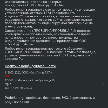
исключительные права на которые
принадлежат ООО «СвитГрупп АйТи».
Любое использование (включая цитирование в порядке,
установленном статьей 1274 Гражданского
кодекса РФ) материалов сайта, в том числе названий
разделов, отдельных страниц сайта, возможно только
посредством активной индексируемой гиперссылки на
www.probirka.org
.
Словосочетание «ПРОБИРКА/PROBIRKA.RU» является
коммерческим обозначением, исключительное право
использования которого в качестве средства
индивидуализации организации принадлежит ООО
«СвитГрупп АйТи».
Любое использование коммерческого обозначения
«ПРОБИРКА/PROBIRKA.RU» возможно только в порядке,
установленном пунктом 5 статьи 1539 Гражданского
кодекса РФ.
Политика конфиденциальности
© 2003-2026, ООО «СвитГрупп АйТи»,
16+
127521, г. Москва, ул. Октябрьская, д.98,
стр.2
тел.: +7 495 608-26-25
Probirka.org - проблемы бесплодия, ЭКО, беременность и
роды после ЭКО