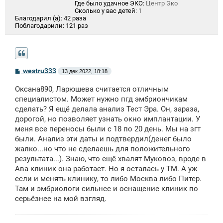
Где было удачное ЭКО:
Центр Эко
Сколько у вас детей:
1
Благодарил (а):
42 раза
Поблагодарили:
121 раз
С
westru333
13 дек 2022, 18:18
о
о
Оксана890, Ларюшева считается отличным
б
щ
специалистом. Может нужно пгд эмбриончикам
е
сделать? Я ещё делала анализ Тест Эра. Он, зараза,
н
дорогой, но позволяет узнать окно имплантации. У
и
е
меня все переносы были с 18 по 20 день. Мы на згт
были. Анализ эти даты и подтвердил(денег было
жалко...но что не сделаешь для положительного
результата...). Знаю, что ещё хвалят Муковоз, вроде в
Ава клиник она работает. Но я осталась у ТМ. А уж
если и менять клинику, то либо Москва либо Питер.
Там и эмбриологи сильнее и оснащение клиник по
серьёзнее на мой взгляд.