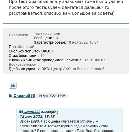
Про Тест Эра слышала, у знакомых тоже было удачно
б
щ
после этого теста, будем двигаться дальше, что
е
расстраиваться, спасибо вам большое за советы)
н
и
е
Только зачали
Оксана890
Сообщения:
4
Зарегистрирован:
18 ноя 2022, 10:34
Пол:
Женский
Сколько попыток ЭКО:
3
Стаж бесплодия:
10
В каких клиниках проводилось лечение:
Цент Эко на
Воскресенской
Где было удачное ЭКО:
Центр ЭКО на Воскресенской
С
Оксана890
14 дек 2022, 17:08
о
о
б
щ
westru333
писал(а):
↑
е
13 дек 2022, 18:18
н
Оксана890, Ларюшева считается отличным
и
специалистом. Может нужно пгд эмбриончикам
е
сделать? Я ещё делала анализ Тест Эра. Он, зараза,