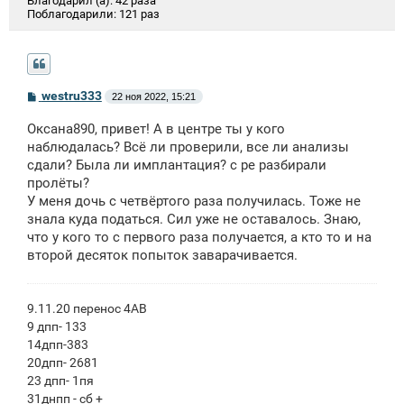
Благодарил (а):
42 раза
Поблагодарили:
121 раз
С
westru333
22 ноя 2022, 15:21
о
о
Оксана890, привет! А в центре ты у кого
б
щ
наблюдалась? Всё ли проверили, все ли анализы
е
сдали? Была ли имплантация? с ре разбирали
н
пролёты?
и
е
У меня дочь с четвёртого раза получилась. Тоже не
знала куда податься. Сил уже не оставалось. Знаю,
что у кого то с первого раза получается, а кто то и на
второй десяток попыток заварачивается.
9.11.20 перенос 4АВ
9 дпп- 133
14дпп-383
20дпп- 2681
23 дпп- 1пя
31днпп - сб +