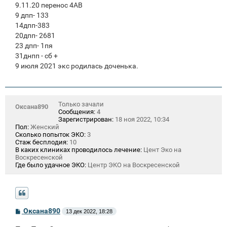
9.11.20 перенос 4АВ
9 дпп- 133
14дпп-383
20дпп- 2681
23 дпп- 1пя
31днпп - сб +
9 июля 2021 экс родилась доченька.
Только зачали
Оксана890
Сообщения:
4
Зарегистрирован:
18 ноя 2022, 10:34
Пол:
Женский
Сколько попыток ЭКО:
3
Стаж бесплодия:
10
В каких клиниках проводилось лечение:
Цент Эко на
Воскресенской
Где было удачное ЭКО:
Центр ЭКО на Воскресенской
С
Оксана890
13 дек 2022, 18:28
о
о