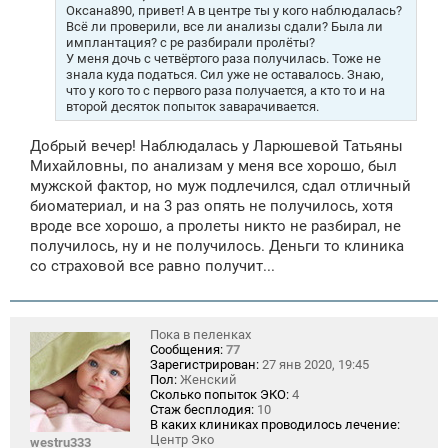
н
Оксана890, привет! А в центре ты у кого наблюдалась?
и
Всё ли проверили, все ли анализы сдали? Была ли
е
имплантация? с ре разбирали пролёты?
У меня дочь с четвёртого раза получилась. Тоже не
знала куда податься. Сил уже не оставалось. Знаю,
что у кого то с первого раза получается, а кто то и на
второй десяток попыток заварачивается.
Добрый вечер! Наблюдалась у Лapюшeвoй Татьяны
Михайловны, по анализам у меня все хорошо, был
мужской фактор, но муж подлечился, сдал отличный
биоматериал, и на 3 раз опять не получилось, хотя
вроде все хорошо, а пролеты никто не разбирал, не
получилось, ну и не получилось. Деньги то клиника
со страховой все равно получит...
Пока в пеленках
Сообщения:
77
Зарегистрирован:
27 янв 2020, 19:45
Пол:
Женский
Сколько попыток ЭКО:
4
Стаж бесплодия:
10
В каких клиниках проводилось лечение:
Центр Эко
westru333