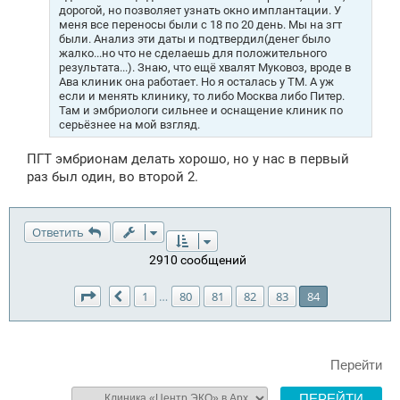
дорогой, но позволяет узнать окно имплантации. У
меня все переносы были с 18 по 20 день. Мы на згт
были. Анализ эти даты и подтвердил(денег было
жалко...но что не сделаешь для положительного
результата...). Знаю, что ещё хвалят Муковоз, вроде в
Ава клиник она работает. Но я осталась у ТМ. А уж
если и менять клинику, то либо Москва либо Питер.
Там и эмбриологи сильнее и оснащение клиник по
серьёзнее на мой взгляд.
ПГТ эмбрионам делать хорошо, но у нас в первый
раз был один, во второй 2.
Ответить
2910 сообщений
Страница
84
из
84
1
80
81
82
83
84
…
Пред.
Перейти