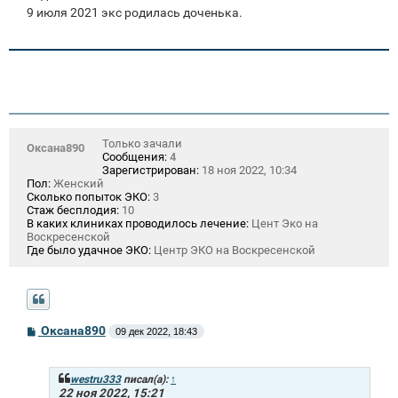
9 июля 2021 экс родилась доченька.
Только зачали
Оксана890
Сообщения:
4
Зарегистрирован:
18 ноя 2022, 10:34
Пол:
Женский
Сколько попыток ЭКО:
3
Стаж бесплодия:
10
В каких клиниках проводилось лечение:
Цент Эко на
Воскресенской
Где было удачное ЭКО:
Центр ЭКО на Воскресенской
С
Оксана890
09 дек 2022, 18:43
о
о
б
щ
westru333
писал(а):
↑
е
22 ноя 2022, 15:21