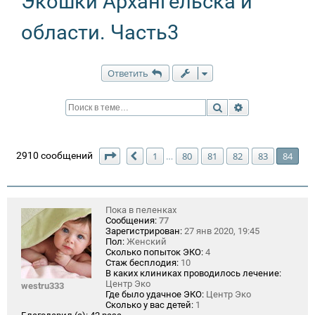
Экошки Архангельска и
области. Часть3
Ответить
Поиск
Расширенный п
Страница
84
из
84
2910 сообщений
1
80
81
82
83
84
…
Пред.
Пока в пеленках
Сообщения:
77
Зарегистрирован:
27 янв 2020, 19:45
Пол:
Женский
Сколько попыток ЭКО:
4
Стаж бесплодия:
10
В каких клиниках проводилось лечение:
Центр Эко
westru333
Где было удачное ЭКО:
Центр Эко
Сколько у вас детей:
1