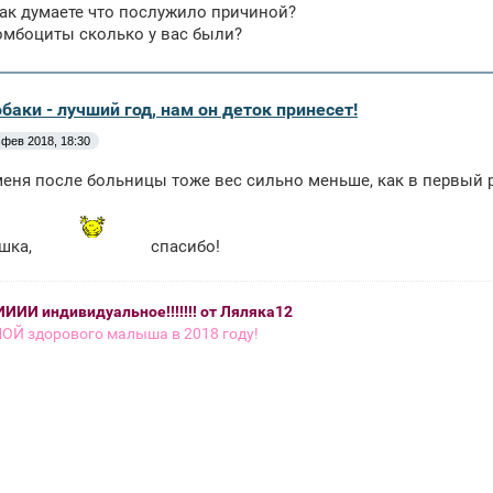
ак думаете что послужило причиной?
омбоциты сколько у вас были?
обаки - лучший год, нам он деток принесет!
 фев 2018, 18:30
меня после больницы тоже вес сильно меньше, как в первый р
шка,
спасибо!
ИИ индивидуальное!!!!!!! от Ляляка12
ОЙ здорового малыша в 2018 году!