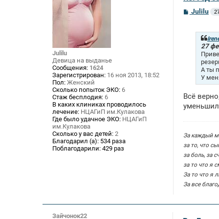
С
Julilu
2
о
о
б
щ
Iren
е
27 фе
н
Julilu
Приве
и
Девица на выданье
резер
е
Сообщения:
1624
А ты 
Зарегистрирован:
16 ноя 2013, 18:52
У мен
Пол:
Женский
Сколько попыток ЭКО:
6
Всё верно
Стаж бесплодия:
6
В каких клиниках проводилось
уменьшила
лечение:
НЦАГиП им.Кулакова
Где было удачное ЭКО:
НЦАГиП
им.Кулакова
Сколько у вас детей:
2
За каждый ми
Благодарил (а):
534 раза
за то, что сы
Поблагодарили:
429 раз
за боль, за с
за то что я 
За то что я 
За все благо
Зайчонок22