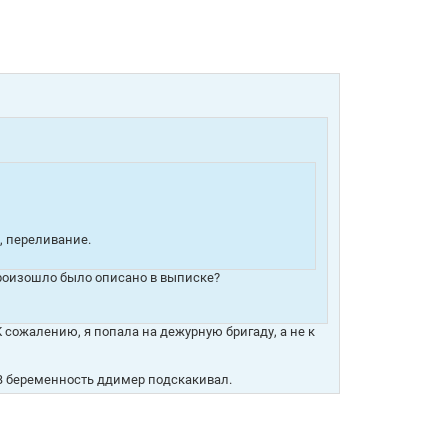
л, переливание.
рроизошло было описано в выписке?
К сожалению, я попала на дежурную бригаду, а не к
. В беременность ддимер подскакивал.