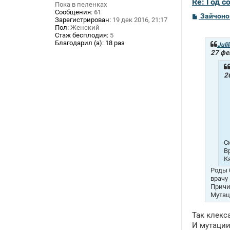
Re: Год с
Пока в пеленках
Сообщения:
61
С
Зайчоно
Зарегистрирован:
19 дек 2016, 21:17
о
Пол:
Женский
о
Стаж бесплодия:
5
б
Благодарил (а):
18 раз
щ
Julil
е
27 фе
н
и
е
2
С
В
К
Роды 
врачу
Причи
Мутац
Так клекс
И мутации