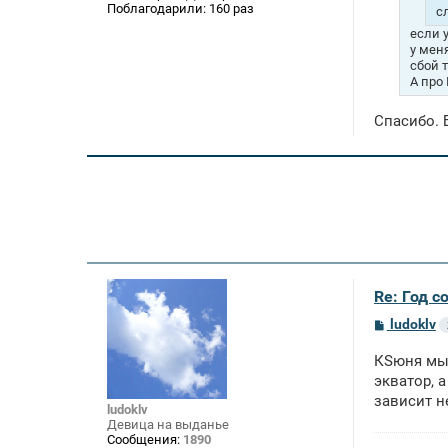
Поблагодарили:
160 раз
с
если у
у мен
сбой 
А про 
Спасибо. 
Re: Год с
С
ludoklv
о
о
КSюня мы 
б
щ
экватор, 
е
зависит не
н
ludoklv
и
Девица на выданье
е
Сообщения:
1890