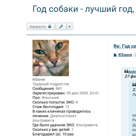
Год собаки - лучший год,
Закрыто
Re: Год с
С
КSюня
о
о
б
щ
ludo
е
27 фе
КSюня
н
Трудный подросток
и
е
Сообщения:
941
2
Зарегистрирован:
09 дек 2009, 20:41
Л
Пол:
Женский
Сколько попыток ЭКО:
4
Стаж бесплодия:
12
В каких клиниках проводилось
к
лечение:
Диагностика+
Р
Альтравита
Где было удачное ЭКО:
Альтравита
Д
Сколько у вас детей:
1
п
Благодарил (а):
10 раз
к