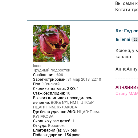
Вы сами к
Кстати тр
Re: Год с
С
lenni
28
о
о
Ксюня, у 
б
щ
капают.
е
н
lenni
АннаАнну
и
Трудный подросток
е
Сообщения:
606
Зарегистрирован:
31 мар 2013, 22:10
Пол:
Женский
АПЧХИИИИИ
Сколько попыток ЭКО:
1
Стану МАМ
Стаж бесплодия:
10
В каких клиниках проводилось
лечение:
ВОКБ №1, НМТ, ЦПСиР,
НЦАГиП им. КУЛАКОВА
Где было удачное ЭКО:
НЦАГиП им.
КУЛАКОВА
Сколько у вас детей:
1
Откуда:
Воронеж
Благодарил (а):
337 раз
Поблагодарили:
154 раза