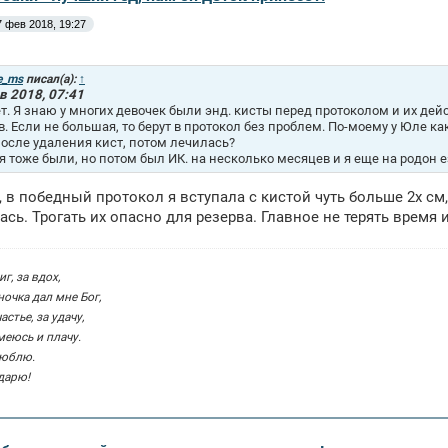
7 фев 2018, 19:27
e_ms
писал(а):
↑
в 2018, 07:41
т. Я знаю у многих девочек были энд. кисты перед протоколом и их дей
в. Если не большая, то берут в протокол без проблем. По-моему у Юле как
после удаления кист, потом лечилась?
я тоже были, но потом был ИК. на несколько месяцев и я еще на родон 
, в победный протокол я вступала с кистой чуть больше 2х см
сь. Трогать их опасно для резерва. Главное не терять время 
г, за вдох,
ночка дал мне Бог,
частье, за удачу,
смеюсь и плачу.
люблю.
дарю!