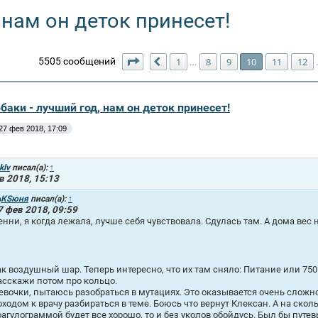
 нам он деток принесет!
Страница
10
из
158
5505 сообщений
1
8
9
10
11
12
…
Пред.
обаки - лучший год, нам он деток принесет!
27 фев 2018, 17:09
klv
писал(а):
↑
в 2018, 15:13
КSюня
писал(а):
↑
7 фев 2018, 09:59
енни, я когда лежала, лучше себя чувствовала. Сдулась там. А дома вес на
ак воздушный шар. Теперь интересно, что их там сняло: Питание или 750
асскажи потом про кольцо.
евочки, пытаюсь разобраться в мутациях. Это оказывается очень сложно. 
оходом к врачу разбираться в теме. Боюсь что вернут Клексан. А на сколь
оагулограммой будет все хорошо, то и без уколов обойдусь. Был бы путевы