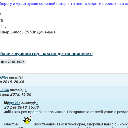
берегу и чувствуешь соленый ветер, что веет с моря, и веришь что 
8
25
611,
6 Свершилось.2950г.Доченька
обаки - лучший год, нам он деток принесет!
 фев 2018, 19:25
iditas
писал(а):
↑
в 2018, 20:44
Julilu
писал(а):
↑
5 фев 2018, 16:36
joy6986
писал(а):
↑
23 фев 2018, 15:08
Julilu
, как раз про тебя вспоминала! Поздравляю от всей души с рож
счастье!!!
Восстанавливайся по-скорее, здоровья вам с сыноч