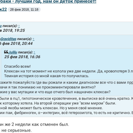
обаки - лучший год, нам он деток принесет!
к22
28 фев 2018, 11:18
u
писал(а):
↑
в 2018, 19:25
Graviditas
писал(а):
↑
6 фев 2018, 20:44
Julilu
писал(а):
↑
25 фев 2018, 16:36
Спасибо всем!
Клексан на тот момент не колола уже две недели. Да, кровопотеря 3 
Темная история со мной какая-то получилась.
кажите пожалуйста где вы рожали и каким диагнозом все что с вами п
рачи я так понимаю не прокомментировали внятно?
акие у вас мутации и что еще отчего был нащначен клексан?
были в пц1, гипотоническое кровотечение, в выписке всё очень кратко. 
 к которому хотела. На второй операции уже "всем миром" были.
ной якобы может быть клексан. Но у меня своё мнение.
ии паи, фибриноген, α–интегрин, всё гетерозигота, то есть не критично
ан же 2 недели как отменен был.
 не серьезные.