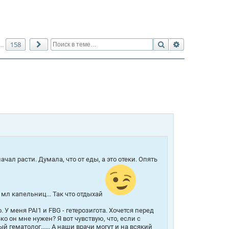
Поиск
Расширенный 
158
…
След.
чал расти. Думала, что от еды, а это отеки. Опять
 мл капельниц... Так что отдыхай
У меня PAI1 и FBG - гетерозигота. Хочется перед
ко он мне нужен? Я вот чувствую, что, если с
й гематолог...... А наши врачи могут и на всякий