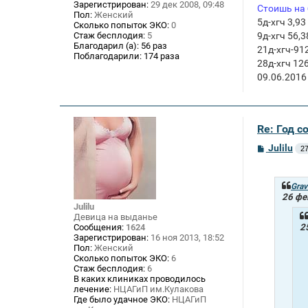
Зарегистрирован:
29 дек 2008, 09:48
Стоишь на 
Пол:
Женский
5д-хгч 3,93
Сколько попыток ЭКО:
0
9д-хгч 56,3
Стаж бесплодия:
5
Благодарил (а):
56 раз
21д-хгч-91
Поблагодарили:
174 раза
28д-хгч 12
09.06.201
Re: Год с
С
Julilu
27
о
о
б
щ
Grav
е
26 фе
н
Julilu
и
Девица на выданье
е
Сообщения:
1624
2
Зарегистрирован:
16 ноя 2013, 18:52
Пол:
Женский
Сколько попыток ЭКО:
6
Стаж бесплодия:
6
В каких клиниках проводилось
лечение:
НЦАГиП им.Кулакова
Где было удачное ЭКО:
НЦАГиП