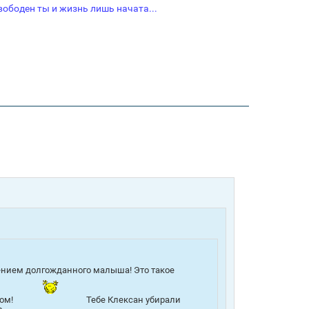
свободен ты и жизнь лишь начата...
дением долгожданного малыша! Это такое
ком!
Тебе Клексан убирали