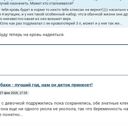
лучай назначить. Может кто сталкивался?
 тебя кровь будет в норме то никто тебе клексан не вернет)))) насильно 
я 4 мутации, и у них такой особенный набор, что в обычной жизни они д
то неизвестно какая из них возьмет верх.
Юлю как раз подумалал с ее кровопотерей 3 л, может и у нее так же...
Буду теперь на кровь надеяться.
обаки - лучший год, нам он деток принесет!
27 фев 2018, 17:33
с девочкой подружились пока сохранялись, обе знатные кле
а она еще ни одного укола не уколола, так что беременность на
 понятно...