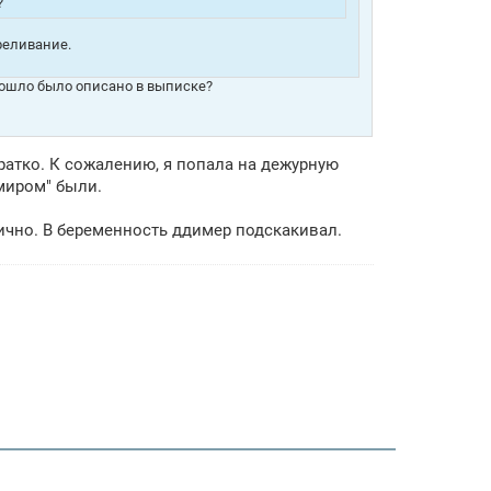
?
ереливание.
зошло было описано в выписке?
ратко. К сожалению, я попала на дежурную
 миром" были.
итично. В беременность ддимер подскакивал.