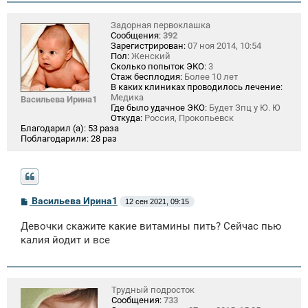
Задорная первоклашка
Сообщения:
392
Зарегистрирован:
07 ноя 2014, 10:54
Пол:
Женский
Сколько попыток ЭКО:
3
Стаж бесплодия:
Более 10 лет
В каких клиниках проводилось лечение:
Медика
Васильева Ирина1
Где было удачное ЭКО:
Будет Зпц у Ю. Ю
Откуда:
Россия, Прокопьевск
Благодарил (а):
53 раза
Поблагодарили:
28 раз
С
Васильева Ирина1
12 сен 2021, 09:15
о
о
Девочки скажите какие витамины пить? Сейчас пью
б
щ
калия йодит и все
е
н
и
е
Трудный подросток
Сообщения:
733