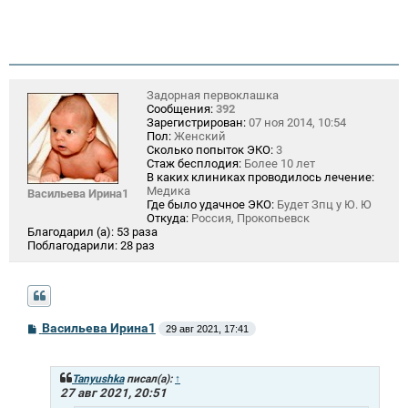
Задорная первоклашка
Сообщения:
392
Зарегистрирован:
07 ноя 2014, 10:54
Пол:
Женский
Сколько попыток ЭКО:
3
Стаж бесплодия:
Более 10 лет
В каких клиниках проводилось лечение:
Медика
Васильева Ирина1
Где было удачное ЭКО:
Будет Зпц у Ю. Ю
Откуда:
Россия, Прокопьевск
Благодарил (а):
53 раза
Поблагодарили:
28 раз
С
Васильева Ирина1
29 авг 2021, 17:41
о
о
б
щ
Tanyushka
писал(а):
↑
е
27 авг 2021, 20:51
н