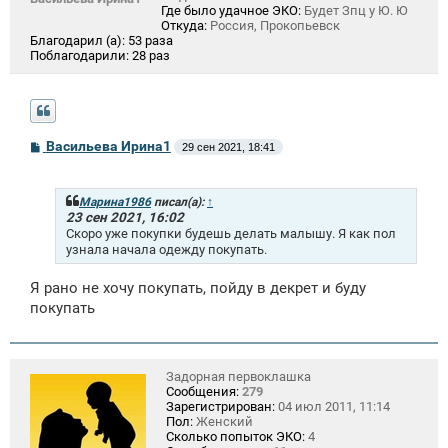
Где было удачное ЭКО:
Будет Зпц у Ю. Ю
Откуда:
Россия, Прокопьевск
Благодарил (а):
53 раза
Поблагодарили:
28 раз
С
Васильева Ирина1
29 сен 2021, 18:41
о
о
б
щ
Марина1986
писал(а):
↑
е
23 сен 2021, 16:02
н
Скоро уже покупки будешь делать малышу. Я как пол
и
узнала начала одежду покупать.
е
Я рано не хочу покупать, пойду в декрет и буду
покупать
Задорная первоклашка
Сообщения:
279
Зарегистрирован:
04 июл 2011, 11:14
Пол:
Женский
Сколько попыток ЭКО:
4