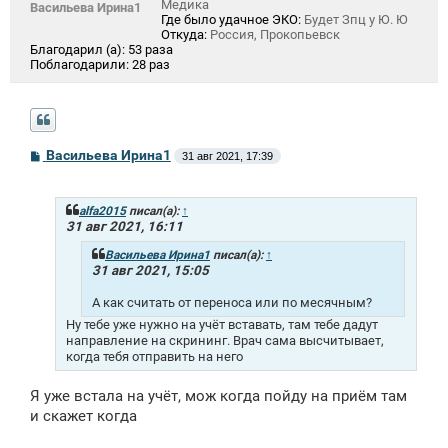
Медика
Васильева Ирина1
Где было удачное ЭКО:
Будет Зпц у Ю. Ю
Откуда:
Россия, Прокопьевск
Благодарил (а):
53 раза
Поблагодарили:
28 раз
С
Васильева Ирина1
31 авг 2021, 17:39
о
о
б
щ
alfa2015
писал(а):
↑
е
31 авг 2021, 16:11
н
и
Васильева Ирина1
писал(а):
↑
е
31 авг 2021, 15:05
А как считать от переноса или по месячным?
Ну тебе уже нужно на учёт вставать, там тебе дадут
направление на скрининг. Врач сама высчитывает,
когда тебя отправить на него
Я уже встала на учёт, мож когда пойду на приём там
и скажет когда