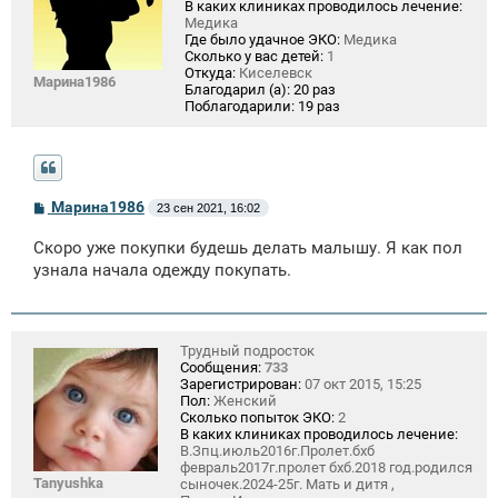
В каких клиниках проводилось лечение:
Медика
Где было удачное ЭКО:
Медика
Сколько у вас детей:
1
Откуда:
Киселевск
Марина1986
Благодарил (а):
20 раз
Поблагодарили:
19 раз
С
Марина1986
23 сен 2021, 16:02
о
о
Скоро уже покупки будешь делать малышу. Я как пол
б
щ
узнала начала одежду покупать.
е
н
и
е
Трудный подросток
Сообщения:
733
Зарегистрирован:
07 окт 2015, 15:25
Пол:
Женский
Сколько попыток ЭКО:
2
В каких клиниках проводилось лечение:
В.Зпц.июль2016г.Пролет.бхб
февраль2017г.пролет бхб.2018 год.родился
Tanyushka
сыночек.2024-25г. Мать и дитя ,