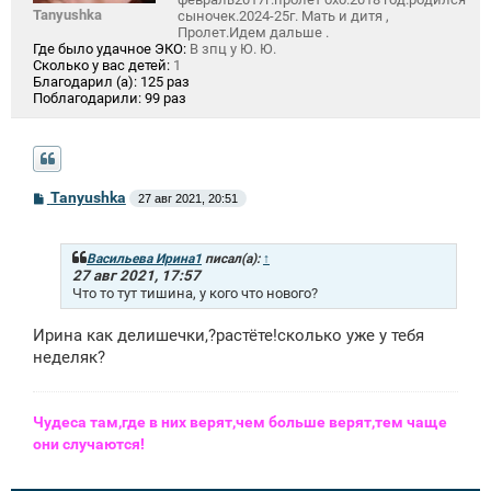
Tanyushka
сыночек.2024-25г. Мать и дитя ,
Пролет.Идем дальше .
Где было удачное ЭКО:
В зпц у Ю. Ю.
Сколько у вас детей:
1
Благодарил (а):
125 раз
Поблагодарили:
99 раз
С
Tanyushka
27 авг 2021, 20:51
о
о
б
щ
Васильева Ирина1
писал(а):
↑
е
27 авг 2021, 17:57
н
Что то тут тишина, у кого что нового?
и
е
Ирина как делишечки,?растёте!сколько уже у тебя
неделяк?
Чудеса там,где в них верят,чем больше верят,тем чаще
они случаются!