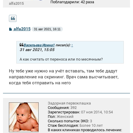
Поблагодарили:
42 раза
alfa2015
С
alfa2015
31 авг 2021, 16:11
о
о
б
щ
Васильева Ирина1
писал(а):
↑
е
31 авг 2021, 15:05
н
и
А как считать от переноса или по месячным?
е
Ну тебе уже нужно на учёт вставать, там тебе дадут
направление на скрининг. Врач сама высчитывает,
когда тебя отправить на него
Задорная первоклашка
Сообщения:
392
Зарегистрирован:
07 ноя 2014, 10:54
Пол:
Женский
Сколько попыток ЭКО:
3
Стаж бесплодия:
Более 10 лет
В каких клиниках проводилось лечение: