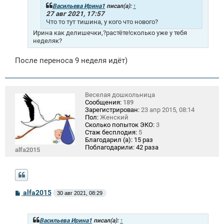
и
Васильева Ирина1
писал(а):
↑
е
27 авг 2021, 17:57
Что то тут тишина, у кого что нового?
Ирина как делишечки,?растёте!сколько уже у тебя
неделяк?
После переноса 9 неделя идёт)
Веселая дошкольница
Сообщения:
189
Зарегистрирован:
23 апр 2015, 08:14
Пол:
Женский
Сколько попыток ЭКО:
3
Стаж бесплодия:
5
Благодарил (а):
15 раз
Поблагодарили:
42 раза
alfa2015
С
alfa2015
30 авг 2021, 08:29
о
о
б
щ
Васильева Ирина1
писал(а):
↑