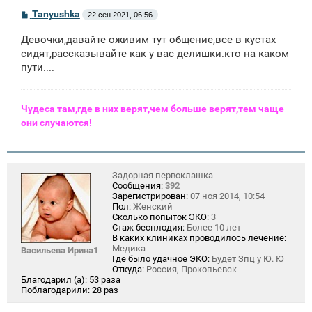
С
Tanyushka
22 сен 2021, 06:56
о
о
Девочки,давайте оживим тут общение,все в кустах
б
щ
сидят,рассказывайте как у вас делишки.кто на каком
е
пути....
н
и
е
Чудеса там,где в них верят,чем больше верят,тем чаще
они случаются!
Задорная первоклашка
Сообщения:
392
Зарегистрирован:
07 ноя 2014, 10:54
Пол:
Женский
Сколько попыток ЭКО:
3
Стаж бесплодия:
Более 10 лет
В каких клиниках проводилось лечение:
Медика
Васильева Ирина1
Где было удачное ЭКО:
Будет Зпц у Ю. Ю
Откуда:
Россия, Прокопьевск
Благодарил (а):
53 раза
Поблагодарили:
28 раз