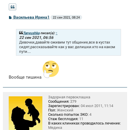
С
Васильева Ирина1
22 сен 2021, 08:24
о
о
б
щ
Tanyushka
писал(а):
↑
е
22 сен 2021, 06:56
н
Девочки,давайте оживим тут общение,все в кустах
и
сидят,рассказывайте как у вас делишки.кто на каком
е
пути....
Вообще тишина
Задорная первоклашка
Сообщения:
279
Зарегистрирован:
04 июл 2011, 11:14
Пол:
Женский
Сколько попыток ЭКО:
4
Стаж бесплодия:
11
В каких клиниках проводилось лечение:
Медика