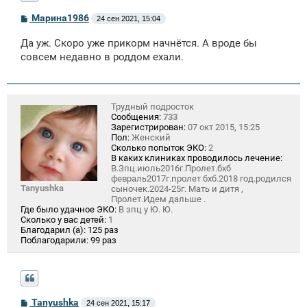
С
Марина1986
24 сен 2021, 15:04
о
о
Да уж. Скоро уже прикорм начнётся. А вроде бы
б
щ
совсем недавно в роддом ехали.
е
н
и
е
Трудный подросток
Сообщения:
733
Зарегистрирован:
07 окт 2015, 15:25
Пол:
Женский
Сколько попыток ЭКО:
2
В каких клиниках проводилось лечение:
В.Зпц.июль2016г.Пролет.бхб
февраль2017г.пролет бхб.2018 год.родился
Tanyushka
сыночек.2024-25г. Мать и дитя ,
Пролет.Идем дальше .
Где было удачное ЭКО:
В зпц у Ю. Ю.
Сколько у вас детей:
1
Благодарил (а):
125 раз
Поблагодарили:
99 раз
С
Tanyushka
24 сен 2021, 15:17