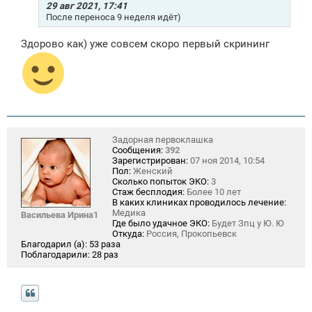
е
29 авг 2021, 17:41
н
После переноса 9 неделя идёт)
и
е
Здорово как) уже совсем скоро первый скрининг
Задорная первоклашка
Сообщения:
392
Зарегистрирован:
07 ноя 2014, 10:54
Пол:
Женский
Сколько попыток ЭКО:
3
Стаж бесплодия:
Более 10 лет
В каких клиниках проводилось лечение:
Медика
Васильева Ирина1
Где было удачное ЭКО:
Будет Зпц у Ю. Ю
Откуда:
Россия, Прокопьевск
Благодарил (а):
53 раза
Поблагодарили:
28 раз