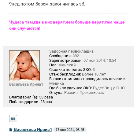
9нед,потом берем закончилась зб.
Чудеса там,где в них верят,чем больше верят,тем чаще
они случаются!
Задорная первоклашка
Сообщения:
392
Зарегистрирован:
07 ноя 2014, 10:54
Пол:
Женский
Сколько попыток ЭКО:
3
Стаж бесплодия:
Более 10 лет
В каких клиниках проводилось лечение:
Медика
Васильева Ирина1
Где было удачное ЭКО:
Будет Зпц у Ю. Ю
Откуда:
Россия, Прокопьевск
Благодарил (а):
53 раза
Поблагодарили:
28 раз
С
Васильева Ирина1
17 сен 2021, 08:45
о