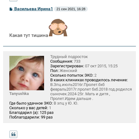
С
Васильева Ирина1
21 сен 2021, 16:28
о
о
б
щ
е
н
Какая тут тишина
и
е
Трудный подросток
Сообщения:
733
Зарегистрирован:
07 окт 2015, 15:25
Пол:
Женский
Сколько попыток ЭКО:
2
В каких клиниках проводилось лечение:
В.Зпц.июль2016г.Пролет.бхб
февраль2017г.пролет бхб.2018 год.родился
Tanyushka
сыночек.2024-25г. Мать и дитя ,
Пролет.Идем дальше .
Где было удачное ЭКО:
В зпц у Ю. Ю.
Сколько у вас детей:
1
Благодарил (а):
125 раз
Поблагодарили:
99 раз