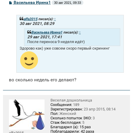
С
Васильева Ирина1
30 авг 2021, 09:33
о
о
б
щ
alfa2015
писал(а):
↑
е
30 авг 2021, 08:29
н
и
Васильева Ирина1
писал(а):
↑
е
29 авг 2021, 17:41
После переноса 9 неделя идёт)
Здорово как) уже совсем скоро первый скрининг
во сколько недель его делают?
Веселая дошкольница
Сообщения:
189
Зарегистрирован:
23 апр 2015, 08:14
Пол:
Женский
Сколько попыток ЭКО:
3
Стаж бесплодия:
5
Благодарил (а):
15 раз
Поблагодарили:
42 раза
alfa2015