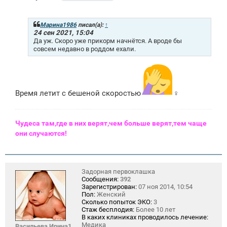
о
о
б
щ
Марина1986
писал(а):
↑
е
24 сен 2021, 15:04
н
Да уж. Скоро уже прикорм начнётся. А вроде бы
и
совсем недавно в роддом ехали.
е
Время летит с бешеной скоростью
‍♀️
Чудеса там,где в них верят,чем больше верят,тем чаще
они случаются!
Задорная первоклашка
Сообщения:
392
Зарегистрирован:
07 ноя 2014, 10:54
Пол:
Женский
Сколько попыток ЭКО:
3
Стаж бесплодия:
Более 10 лет
В каких клиниках проводилось лечение:
Медика
Васильева Ирина1