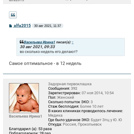
С
alfa2015
30 авг 2021, 11:37
о
о
б
щ
Васильева Ирина1
писал(а):
↑
е
30 авг 2021, 09:33
н
во сколько недель его делают?
и
е
Самое оптимальное - в 12 недель
Задорная первоклашка
Сообщения:
392
Зарегистрирован:
07 ноя 2014, 10:54
Пол:
Женский
Сколько попыток ЭКО:
3
Стаж бесплодия:
Более 10 лет
В каких клиниках проводилось лечение:
Медика
Васильева Ирина1
Где было удачное ЭКО:
Будет Зпц у Ю. Ю
Откуда:
Россия, Прокопьевск
Благодарил (а):
53 раза
Поблагодарили:
28 раз