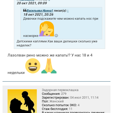
е
20 окт 2021, 09:09
н
и
Васильева Ирина1
писал(а):
↑
е
18 окт 2021, 20:26
Девочки подскажите чем можно капать нос при
насморке
🥴
Детскими каплями.Как ваши делишки сколько уже
неделек?
Лазолван рино можно же капать!? У нас 18 и 4
недельки
Задорная первоклашка
Сообщения:
279
Зарегистрирован:
04 июл 2011, 11:14
Пол:
Женский
Сколько попыток ЭКО:
4
Стаж бесплодия:
11
В каких клиниках проводилось лечение: