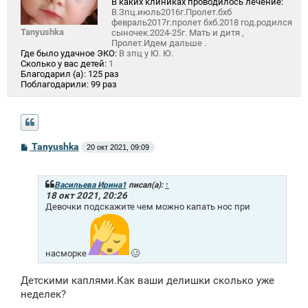
В каких клиниках проводилось лечение:
В.Зпц.июль2016г.Пролет.бхб
февраль2017г.пролет бхб.2018 год.родился
Tanyushka
сыночек.2024-25г. Мать и дитя ,
Пролет.Идем дальше .
Где было удачное ЭКО:
В зпц у Ю. Ю.
Сколько у вас детей:
1
Благодарил (а):
125 раз
Поблагодарили:
99 раз
С
Tanyushka
20 окт 2021, 09:09
о
о
б
щ
Васильева Ирина1
писал(а):
↑
е
18 окт 2021, 20:26
н
Девочки подскажите чем можно капать нос при
и
е
насморке
🥴
Детскими каплями.Как ваши делишки сколько уже
неделек?