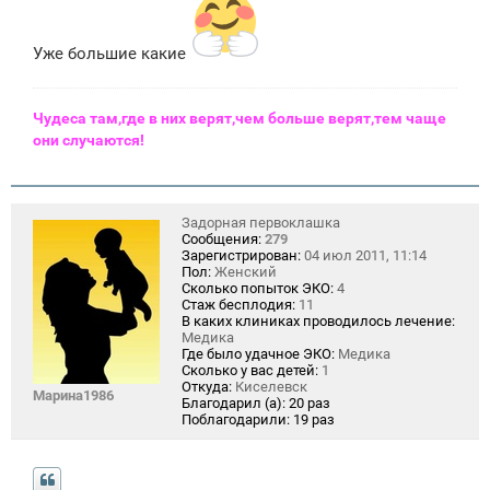
Уже большие какие
Чудеса там,где в них верят,чем больше верят,тем чаще
они случаются!
Задорная первоклашка
Сообщения:
279
Зарегистрирован:
04 июл 2011, 11:14
Пол:
Женский
Сколько попыток ЭКО:
4
Стаж бесплодия:
11
В каких клиниках проводилось лечение:
Медика
Где было удачное ЭКО:
Медика
Сколько у вас детей:
1
Откуда:
Киселевск
Марина1986
Благодарил (а):
20 раз
Поблагодарили:
19 раз