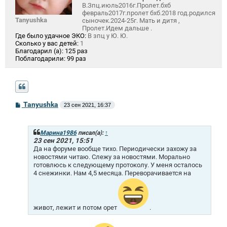
В.Зпц.июль2016г.Пролет.бхб
февраль2017г.пролет бхб.2018 год.родился
Tanyushka
сыночек.2024-25г. Мать и дитя ,
Пролет.Идем дальше .
Где было удачное ЭКО:
В зпц у Ю. Ю.
Сколько у вас детей:
1
Благодарил (а):
125 раз
Поблагодарили:
99 раз
С
Tanyushka
23 сен 2021, 16:37
о
о
б
щ
Марина1986
писал(а):
↑
е
23 сен 2021, 15:51
н
Да на форуме вообще тихо. Периодически захожу за
и
новостями читаю. Слежу за новостями. Морально
е
готовлюсь к следующему протоколу. У меня осталось
4 снежинки. Нам 4,5 месяца. Переворачивается на
живот, лежит и потом орет
.