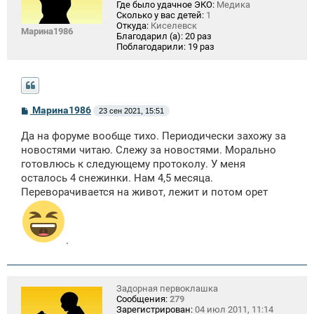
Где было удачное ЭКО:
Медика
Сколько у вас детей:
1
Откуда:
Киселевск
Марина1986
Благодарил (а):
20 раз
Поблагодарили:
19 раз
С
Марина1986
23 сен 2021, 15:51
о
о
Да на форуме вообще тихо. Периодически захожу за
б
щ
новостями читаю. Слежу за новостями. Морально
е
готовлюсь к следующему протоколу. У меня
н
осталось 4 снежинки. Нам 4,5 месяца.
и
е
Переворачивается на живот, лежит и потом орет
.
Задорная первоклашка
Сообщения:
279
Зарегистрирован:
04 июл 2011, 11:14