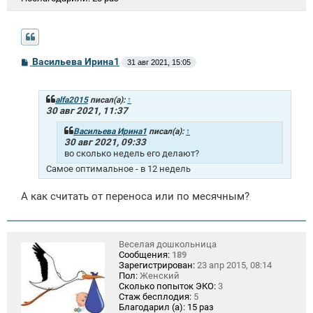
С
Васильева Ирина1
31 авг 2021, 15:05
о
о
б
щ
alfa2015
писал(а):
↑
е
30 авг 2021, 11:37
н
и
Васильева Ирина1
писал(а):
↑
е
30 авг 2021, 09:33
во сколько недель его делают?
Самое оптимальное - в 12 недель
А как считать от переноса или по месячным?
Веселая дошкольница
Сообщения:
189
Зарегистрирован:
23 апр 2015, 08:14
Пол:
Женский
Сколько попыток ЭКО:
3
Стаж бесплодия:
5
Благодарил (а):
15 раз