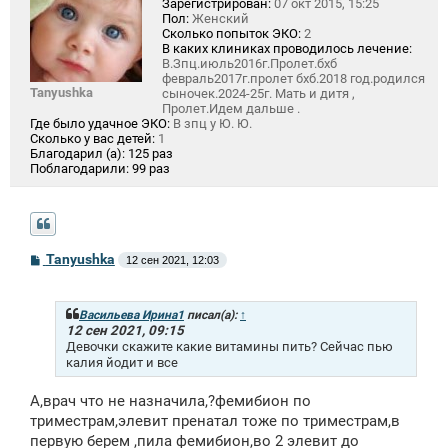
Зарегистрирован:
07 окт 2015, 15:25
Пол:
Женский
Сколько попыток ЭКО:
2
В каких клиниках проводилось лечение:
В.Зпц.июль2016г.Пролет.бхб
февраль2017г.пролет бхб.2018 год.родился
Tanyushka
сыночек.2024-25г. Мать и дитя ,
Пролет.Идем дальше .
Где было удачное ЭКО:
В зпц у Ю. Ю.
Сколько у вас детей:
1
Благодарил (а):
125 раз
Поблагодарили:
99 раз
С
Tanyushka
12 сен 2021, 12:03
о
о
б
щ
Васильева Ирина1
писал(а):
↑
е
12 сен 2021, 09:15
н
Девочки скажите какие витамины пить? Сейчас пью
и
калия йодит и все
е
А,врач что не назначила,?фемибион по
триместрам,элевит пренатал тоже по триместрам,в
первую берем ,пила фемибион,во 2 элевит до