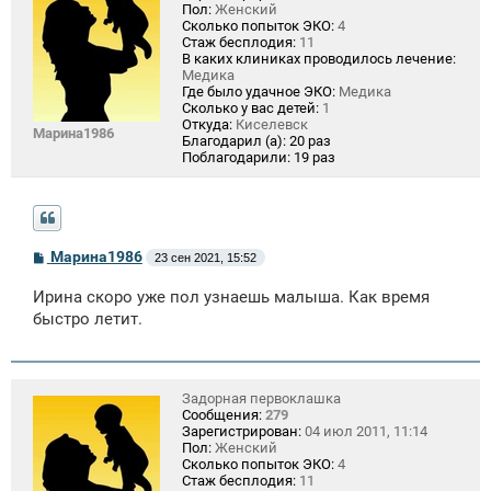
Пол:
Женский
Сколько попыток ЭКО:
4
Стаж бесплодия:
11
В каких клиниках проводилось лечение:
Медика
Где было удачное ЭКО:
Медика
Сколько у вас детей:
1
Откуда:
Киселевск
Марина1986
Благодарил (а):
20 раз
Поблагодарили:
19 раз
С
Марина1986
23 сен 2021, 15:52
о
о
Ирина скоро уже пол узнаешь малыша. Как время
б
щ
быстро летит.
е
н
и
е
Задорная первоклашка
Сообщения:
279
Зарегистрирован:
04 июл 2011, 11:14
Пол:
Женский
Сколько попыток ЭКО:
4
Стаж бесплодия:
11