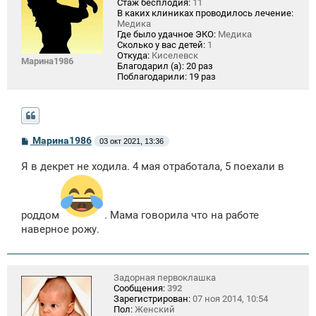
Стаж бесплодия:
11
В каких клиниках проводилось лечение:
Медика
Где было удачное ЭКО:
Медика
Сколько у вас детей:
1
Откуда:
Киселевск
Марина1986
Благодарил (а):
20 раз
Поблагодарили:
19 раз
С
Марина1986
03 окт 2021, 13:36
о
о
Я в декрет не ходила. 4 мая отработала, 5 поехали в
б
щ
е
н
и
роддом
. Мама говорила что на работе
е
наверное рожу.
Задорная первоклашка
Сообщения:
392
Зарегистрирован:
07 ноя 2014, 10:54
Пол:
Женский