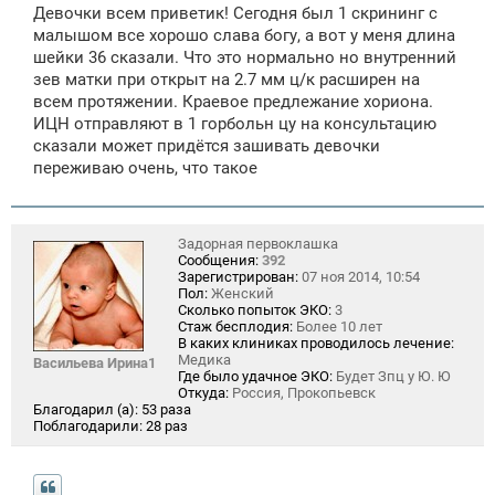
о
Девочки всем приветик! Сегодня был 1 скрининг с
б
щ
малышом все хорошо слава богу, а вот у меня длина
е
шейки 36 сказали. Что это нормально но внутренний
н
зев матки при открыт на 2.7 мм ц/к расширен на
и
е
всем протяжении. Краевое предлежание хориона.
ИЦН отправляют в 1 горбольн цу на консультацию
сказали может придётся зашивать девочки
переживаю очень, что такое
Задорная первоклашка
Сообщения:
392
Зарегистрирован:
07 ноя 2014, 10:54
Пол:
Женский
Сколько попыток ЭКО:
3
Стаж бесплодия:
Более 10 лет
В каких клиниках проводилось лечение:
Медика
Васильева Ирина1
Где было удачное ЭКО:
Будет Зпц у Ю. Ю
Откуда:
Россия, Прокопьевск
Благодарил (а):
53 раза
Поблагодарили:
28 раз