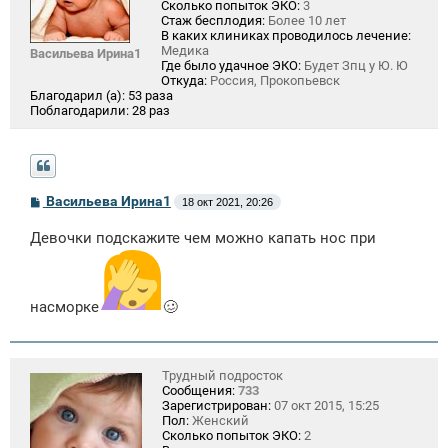
Сколько попыток ЭКО:
3
Стаж бесплодия:
Более 10 лет
В каких клиниках проводилось лечение:
Медика
Васильева Ирина1
Где было удачное ЭКО:
Будет Зпц у Ю. Ю
Откуда:
Россия, Прокопьевск
Благодарил (а):
53 раза
Поблагодарили:
28 раз
С
Васильева Ирина1
18 окт 2021, 20:26
о
о
Девочки подскажите чем можно капать нос при
б
щ
е
н
и
насморке
🥴
е
Трудный подросток
Сообщения:
733
Зарегистрирован:
07 окт 2015, 15:25
Пол:
Женский
Сколько попыток ЭКО:
2