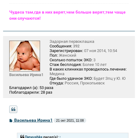
Чудеса там,где в них верят,чем больше верят,тем чаще
они случаются!
Задорная первоклашка
Сообщения:
392
Зарегистрирован:
07 ноя 2014, 10:54
Пол:
Женский
Сколько попыток ЭКО:
3
Стаж бесплодия:
Более 10 лет
В каких клиниках проводилось лечение:
Медика
Васильева Ирина1
Где было удачное ЭКО:
Будет Зпц у Ю. Ю
Откуда:
Россия, Прокопьевск
Благодарил (а):
53 раза
Поблагодарили:
28 раз
С
Васильева Ирина1
21 окт 2021, 11:08
о
о
б
щ
Tanyushka
писал(а):
↑