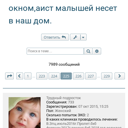
окном,аист малышей несет
в наш дом.
Ответить
Поиск
Расширенный п
7989 сообщений
Страница
225
из
229
1
223
224
225
226
227
229
…
…
Пред.
Сл
Трудный подросток
Сообщения:
733
Зарегистрирован:
07 окт 2015, 15:25
Пол:
Женский
Сколько попыток ЭКО:
2
В каких клиниках проводилось лечение:
В.Зпц.июль2016г.Пролет.бхб
февраль2017г.пролет бхб.2018 год.родился