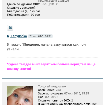
Пролет.Идем дальше .
Где было удачное ЭКО:
В зпц у Ю. Ю.
Сколько у вас детей:
1
Благодарил (а):
125 раз
Поблагодарили:
99 раз
С
Tanyushka
23 сен 2021, 16:36
о
о
Я тоже с 18неделек начала закупаться как пол
б
щ
узнали.
е
н
и
е
Чудеса там,где в них верят,чем больше верят,тем чаще
они случаются!
Трудный подросток
Сообщения:
733
Зарегистрирован:
07 окт 2015, 15:25
Пол:
Женский
Сколько попыток ЭКО:
2
В каких клиниках проводилось лечение: