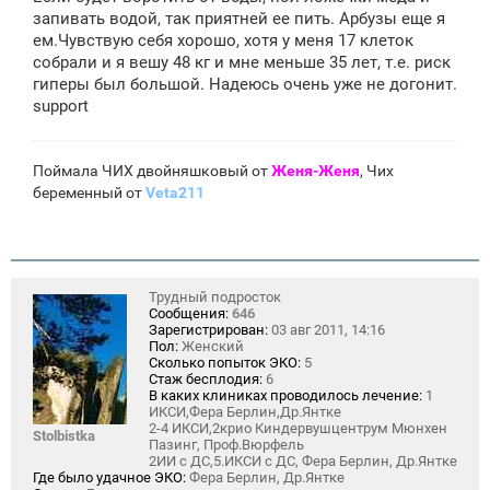
запивать водой, так приятней ее пить. Арбузы еще я
ем.Чувствую себя хорошо, хотя у меня 17 клеток
собрали и я вешу 48 кг и мне меньше 35 лет, т.е. риск
гиперы был большой. Надеюсь очень уже не догонит.
support
Поймала ЧИХ двойняшковый от
Женя-Женя
, Чих
беременный от
Veta211
Трудный подросток
Сообщения:
646
Зарегистрирован:
03 авг 2011, 14:16
Пол:
Женский
Сколько попыток ЭКО:
5
Стаж бесплодия:
6
В каких клиниках проводилось лечение:
1
ИКСИ,Фера Берлин,Др.Янтке
2-4 ИКСИ,2крио Киндервушцентрум Мюнхен
Stolbistka
Пазинг, Проф.Вюрфель
2ИИ с ДС,5.ИКСИ с ДС, Фера Берлин, Др.Янтке
Где было удачное ЭКО:
Фера Берлин, Др.Янтке