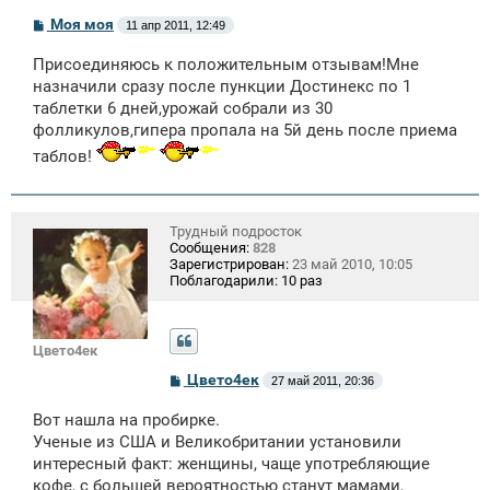
С
Моя моя
11 апр 2011, 12:49
о
о
Присоединяюсь к положительным отзывам!Мне
б
щ
назначили сразу после пункции Достинекс по 1
е
таблетки 6 дней,урожай собрали из 30
н
фолликулов,гипера пропала на 5й день после приема
и
е
таблов!
Трудный подросток
Сообщения:
828
Зарегистрирован:
23 май 2010, 10:05
Поблагодарили:
10 раз
Цвето4ек
С
Цвето4ек
27 май 2011, 20:36
о
о
Вот нашла на пробирке.
б
щ
Ученые из США и Великобритании установили
е
интересный факт: женщины, чаще употребляющие
н
кофе, с большей вероятностью станут мамами,
и