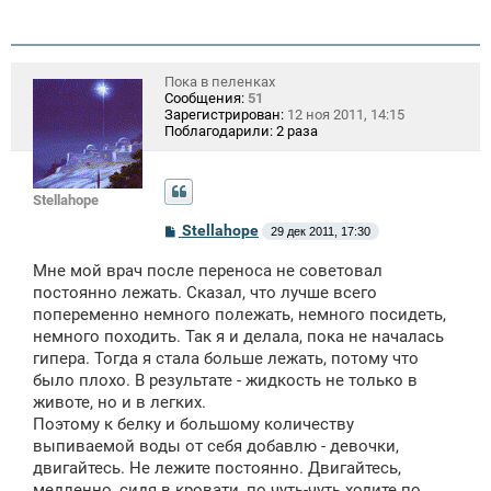
Пока в пеленках
Сообщения:
51
Зарегистрирован:
12 ноя 2011, 14:15
Поблагодарили:
2 раза
Stellahope
С
Stellahope
29 дек 2011, 17:30
о
о
Мне мой врач после переноса не советовал
б
щ
постоянно лежать. Сказал, что лучше всего
е
попеременно немного полежать, немного посидеть,
н
немного походить. Так я и делала, пока не началась
и
е
гипера. Тогда я стала больше лежать, потому что
было плохо. В результате - жидкость не только в
животе, но и в легких.
Поэтому к белку и большому количеству
выпиваемой воды от себя добавлю - девочки,
двигайтесь. Не лежите постоянно. Двигайтесь,
медленно, сидя в кровати, по чуть-чуть ходите по