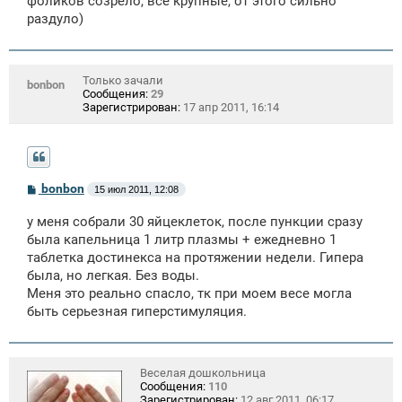
фоликов созрело, все крупные, от этого сильно
раздуло)
Только зачали
bonbon
Сообщения:
29
Зарегистрирован:
17 апр 2011, 16:14
С
bonbon
15 июл 2011, 12:08
о
о
у меня собрали 30 яйцеклеток, после пункции сразу
б
щ
была капельница 1 литр плазмы + ежедневно 1
е
таблетка достинекса на протяжении недели. Гипера
н
была, но легкая. Без воды.
и
е
Меня это реально спасло, тк при моем весе могла
быть серьезная гиперстимуляция.
Веселая дошкольница
Сообщения:
110
Зарегистрирован:
12 авг 2011, 06:17