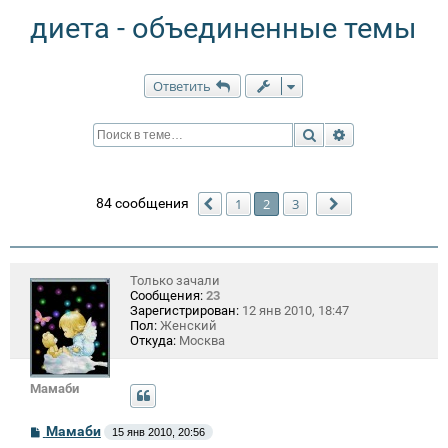
диета - объединенные темы
Ответить
Поиск
Расширенный п
84 сообщения
1
2
3
Пред.
След.
Только зачали
Сообщения:
23
Зарегистрирован:
12 янв 2010, 18:47
Пол:
Женский
Откуда:
Москва
Мамаби
С
Мамаби
15 янв 2010, 20:56
о