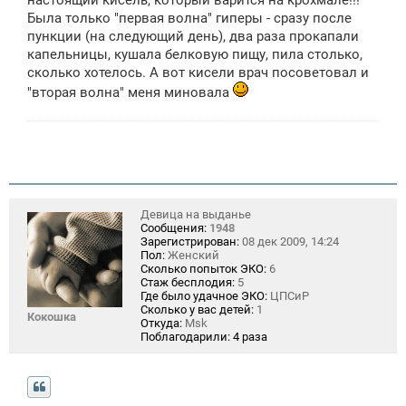
настоящий кисель, который варится на крохмале!!!
н
Была только "первая волна" гиперы - сразу после
и
е
пункции (на следующий день), два раза прокапали
капельницы, кушала белковую пищу, пила столько,
сколько хотелось. А вот кисели врач посоветовал и
"вторая волна" меня миновала
Девица на выданье
Сообщения:
1948
Зарегистрирован:
08 дек 2009, 14:24
Пол:
Женский
Сколько попыток ЭКО:
6
Стаж бесплодия:
5
Где было удачное ЭКО:
ЦПСиР
Сколько у вас детей:
1
Кокошка
Откуда:
Msk
Поблагодарили:
4 раза