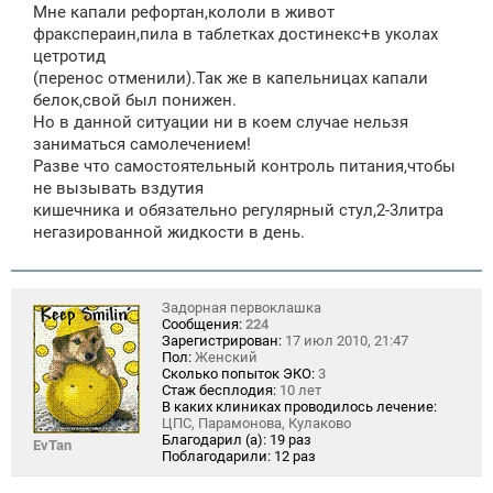
Мне капали рефортан,кололи в живот
фракспераин,пила в таблетках достинекс+в уколах
цетротид
(перенос отменили).Так же в капельницах капали
белок,свой был понижен.
Но в данной ситуации ни в коем случае нельзя
заниматься самолечением!
Разве что самостоятельный контроль питания,чтобы
не вызывать вздутия
кишечника и обязательно регулярный стул,2-3литра
негазированной жидкости в день.
Задорная первоклашка
Сообщения:
224
Зарегистрирован:
17 июл 2010, 21:47
Пол:
Женский
Сколько попыток ЭКО:
3
Стаж бесплодия:
10 лет
В каких клиниках проводилось лечение:
ЦПС, Парамонова, Кулаково
Благодарил (а):
19 раз
EvTan
Поблагодарили:
12 раз