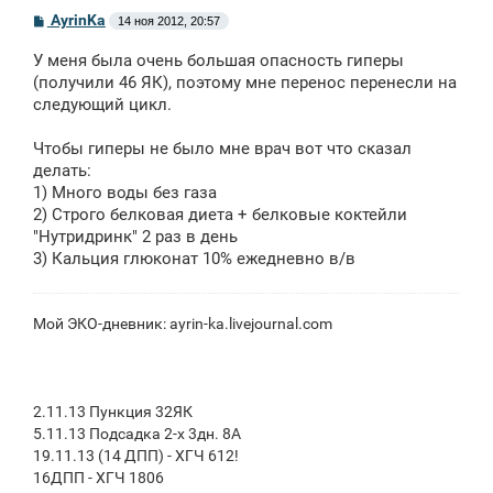
С
AyrinKa
14 ноя 2012, 20:57
о
о
У меня была очень большая опасность гиперы
б
щ
(получили 46 ЯК), поэтому мне перенос перенесли на
е
следующий цикл.
н
и
е
Чтобы гиперы не было мне врач вот что сказал
делать:
1) Много воды без газа
2) Строго белковая диета + белковые коктейли
"Нутридринк" 2 раз в день
3) Кальция глюконат 10% ежедневно в/в
Мой ЭКО-дневник: ayrin-ka.livejournal.com
2.11.13 Пункция 32ЯК
5.11.13 Подсадка 2-х 3дн. 8A
19.11.13 (14 ДПП) - ХГЧ 612!
16ДПП - ХГЧ 1806