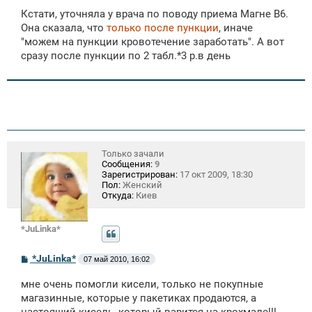
о
Кстати, уточняла у врача по поводу приема Магне В6.
б
щ
Она сказала, что
только после пункции
, иначе
е
"можем на пункции кровотечение заработать". А вот
н
сразу после пункции по 2 табл.*3 р.в день
и
е
Только зачали
Сообщения:
9
Зарегистрирован:
17 окт 2009, 18:30
Пол:
Женский
Откуда:
Киев
*JuLinka*
С
*JuLinka*
07 май 2010, 16:02
о
о
мне очень помогли кисели, только не покупные
б
щ
магазинные, которые у пакетиках продаются, а
е