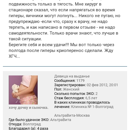
подвижность только в тягость. Мне хирург в
стационаре сказал, что если напрягаться во время
гиперы, яичники могут лопнуть... Никого не пугаю, но
предупреждаю -если что, сразу к врачу, не надо
терпеть, и как написано в первом отзыве - не надо
самодеятельности. Только врачи знают, что лучше в
такой ситуации.
Берегите себя и всем удачи!!! Мы вот только через
полгода после гиперы криоперенос сделали. Жду
ХГЧ...
Девица на выданье
Сообщения:
1179
Зарегистрирован:
02 фев 2012, 20:01
Пол:
Женский
Сколько попыток ЭКО:
2
Стаж бесплодия:
6,5 лет
В каких клиниках проводилось
лечение:
Клиника № 1-Волгоград
хочу дочку и сыночка.
АльтраВита-Москва
Где было удачное ЭКО:
АльтраВита
Откуда:
Волгоград
Благодарил (а):
4 раза