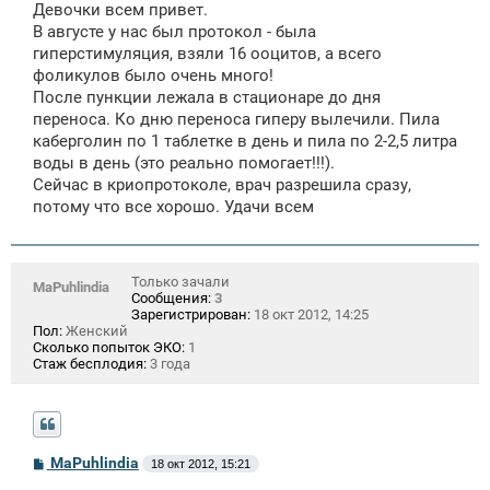
Девочки всем привет.
б
щ
В августе у нас был протокол - была
е
гиперстимуляция, взяли 16 ооцитов, а всего
н
фоликулов было очень много!
и
е
После пункции лежала в стационаре до дня
переноса. Ко дню переноса гиперу вылечили. Пила
каберголин по 1 таблетке в день и пила по 2-2,5 литра
воды в день (это реально помогает!!!).
Сейчас в криопротоколе, врач разрешила сразу,
потому что все хорошо. Удачи всем
Только зачали
MaPuhlindia
Сообщения:
3
Зарегистрирован:
18 окт 2012, 14:25
Пол:
Женский
Сколько попыток ЭКО:
1
Стаж бесплодия:
3 года
С
MaPuhlindia
18 окт 2012, 15:21
о