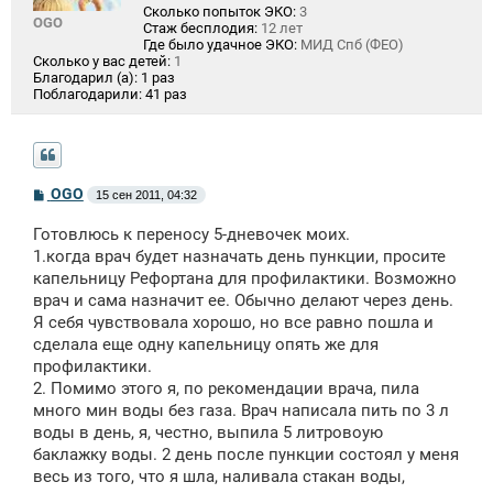
Сколько попыток ЭКО:
3
OGO
Стаж бесплодия:
12 лет
Где было удачное ЭКО:
МИД Спб (ФЕО)
Сколько у вас детей:
1
Благодарил (а):
1 раз
Поблагодарили:
41 раз
С
OGO
15 сен 2011, 04:32
о
о
Готовлюсь к переносу 5-дневочек моих.
б
щ
1.когда врач будет назначать день пункции, просите
е
капельницу Рефортана для профилактики. Возможно
н
врач и сама назначит ее. Обычно делают через день.
и
е
Я себя чувствовала хорошо, но все равно пошла и
сделала еще одну капельницу опять же для
профилактики.
2. Помимо этого я, по рекомендации врача, пила
много мин воды без газа. Врач написала пить по 3 л
воды в день, я, честно, выпила 5 литровоую
баклажку воды. 2 день после пункции состоял у меня
весь из того, что я шла, наливала стакан воды,