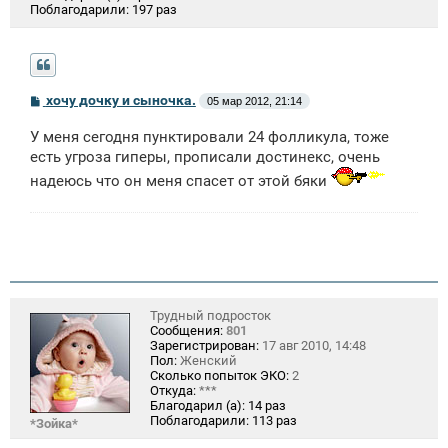
Поблагодарили:
197 раз
С
хочу дочку и сыночка.
05 мар 2012, 21:14
о
о
У меня сегодня пунктировали 24 фолликула, тоже
б
щ
есть угроза гиперы, прописали достинекс, очень
е
надеюсь что он меня спасет от этой бяки
н
и
е
Трудный подросток
Сообщения:
801
Зарегистрирован:
17 авг 2010, 14:48
Пол:
Женский
Сколько попыток ЭКО:
2
Откуда:
***
Благодарил (а):
14 раз
Поблагодарили:
113 раз
*Зойка*