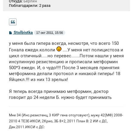
Откуда:
Берлин
Поблагодарили:
2 раза
С
Stolbistka
17 окт 2011, 15:56
о
о
у меня была гипера всегда, несмотря, что всего 150
б
щ
Гонала ежедн.кололи
....У меня нет полицистоза и
е
цикл отличный.....но перевес.......Потом нашли у меня
н
и
инсулинную резистенцию и прописали метформин
е
500*3 ежедн. И, о чудо!!!! После 3 месяцев принятия
метформина делали протокол и никакой гиперы! 18
Яйцекл.!!! из них 13 зрелых!
Я теперь всегда принимаю метформин, доктор
говорит до 24 недели Б. нужно будет принимать
Мне 34 (Инс.резистенц, 3 КИР гена отсутсвуют), мужу 42(МФ) 2008-
2010 4 ТЕЗЕ-ИКСИ, 2Крио, ЗБ 8+2, 2011 План В: 2 ИИ с ДС,
Дек.2011.ИКСИ с ДС: