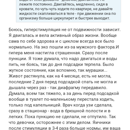
лежите постоянно. Двигайтесь, медленно, сидя в
кровати, по чуть-чуть ходите по квартире, не давайте
жидкости скапливаться в теле - при движении она по
организму больше циркулирет и быстрее выходит.
Боюсь, гиперстимуляция не от подвижности зависит.
Я двигалась и вела активный образ жизни. Вообще
сама по себе здорова и с циклом всегда все было
нормально. На эко пошли из-за мужского фактора.И
гипера меня настигла страшенная. Сразу после
пункции. Я тоже думала, что надо двигаться и воды
пить, не боясь, так до дня подсадки терпела. Было
жуткое состояние, как вспомню, так мурашки...
Живот растянула, как на 4 месяце, есть не могла,
последние 2 дня перед подсадкой спать не могла и
дышала через раз - так диафрагму передавило.
Думала, всем так тяжело, а за день перед подсадкой
вообще в туалет по-маленькому перестала ходить,
только под капельницей. Врач когда узи сделала,
сразу в стационар - вода в брюшной полости и в
легких. Пока пункцию не сделали, не отпутило. Так
что девочки, осторожнее с этим делом. Яичники
после стимуляции в 3-4 раза больше нормы, им ваша