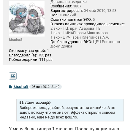
Девица на выданье
Сообщения:
1807
Зарегистрирован:
04 май 2010, 13:53
Пол:
Женский
Сколько попыток ЭКО:
5
В каких клиниках проводилось лечение:
2 эко - ПЦ, врач Азарова Т.Е.
1 эко - НИИАП, врач Машталова
1 эко - ЦРЧ, врач Клепикова А.А.
kisuha8
Где было удачное ЭКО:
ЦРЧ Ростов-на-
Дону, дочка
Сколько у вас детей:
1
Благодарил (а):
155 раз
Поблагодарили:
111 раз
С
kisuha8
03 сен 2012, 21:49
о
о
б
щ
-Elaan- писал(а):
е
Забеременела, двойней, результат на линейке. А не
н
дают, потому что не знают. Эффект открыли совсем
и
недавно, еще не до всех дошло.
е
У меня была гипера 1 степени. После пункции пила