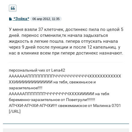
С
*Зойка*
06 апр 2012, 11:35
о
о
У меня взяли 37 клеточек, достинекс пила по целой 5
б
щ
дней. перенос отменили,тк начала задыхаться
е
жидкость в легкие пошла. гипера отпускать начала
н
через 9 дней после пункции и после 12 капельниц. у
и
е
нас в клинике всем при гипере достинекс назначают.
персональный чих от Lena42
АААААААПППППППППЧЧЧЧЧЧЧЧЧЧЧЧХХХХХХХХХХХХ
ХХИИИИИИИИИИИИИ на тебя, свеженькое и
заразительное!!!!
ААААААПППППППЧЧЧЧЧЧЧЧХХХХИИИИИ на тебя
беременно-заразительное от Поветрули!!!!!!!
АПЧХИ-АПЧХИ-АПЧХИ!!! свежемамское от Малинка 0701
[/URL]