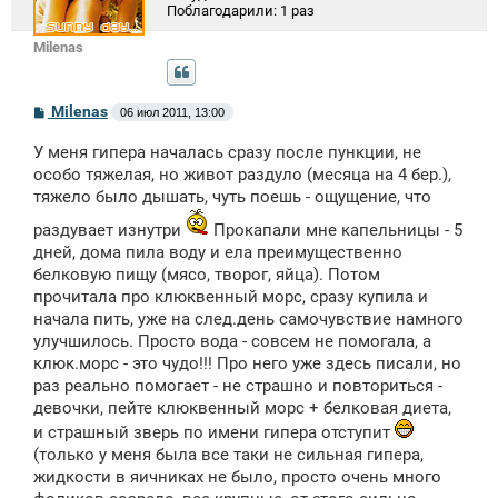
Поблагодарили:
1 раз
Milenas
С
Milenas
06 июл 2011, 13:00
о
о
У меня гипера началась сразу после пункции, не
б
щ
особо тяжелая, но живот раздуло (месяца на 4 бер.),
е
тяжело было дышать, чуть поешь - ощущение, что
н
и
раздувает изнутри
Прокапали мне капельницы - 5
е
дней, дома пила воду и ела преимущественно
белковую пищу (мясо, творог, яйца). Потом
прочитала про клюквенный морс, сразу купила и
начала пить, уже на след.день самочувствие намного
улучшилось. Просто вода - совсем не помогала, а
клюк.морс - это чудо!!! Про него уже здесь писали, но
раз реально помогает - не страшно и повториться -
девочки, пейте клюквенный морс + белковая диета,
и страшный зверь по имени гипера отступит
(только у меня была все таки не сильная гипера,
жидкости в яичниках не было, просто очень много