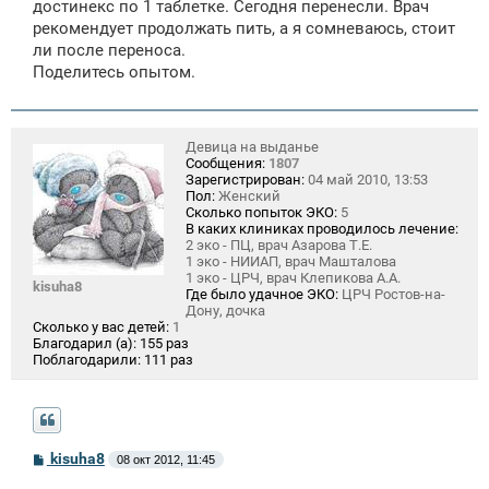
достинекс по 1 таблетке. Сегодня перенесли. Врач
рекомендует продолжать пить, а я сомневаюсь, стоит
ли после переноса.
Поделитесь опытом.
Девица на выданье
Сообщения:
1807
Зарегистрирован:
04 май 2010, 13:53
Пол:
Женский
Сколько попыток ЭКО:
5
В каких клиниках проводилось лечение:
2 эко - ПЦ, врач Азарова Т.Е.
1 эко - НИИАП, врач Машталова
1 эко - ЦРЧ, врач Клепикова А.А.
kisuha8
Где было удачное ЭКО:
ЦРЧ Ростов-на-
Дону, дочка
Сколько у вас детей:
1
Благодарил (а):
155 раз
Поблагодарили:
111 раз
С
kisuha8
08 окт 2012, 11:45
о
о