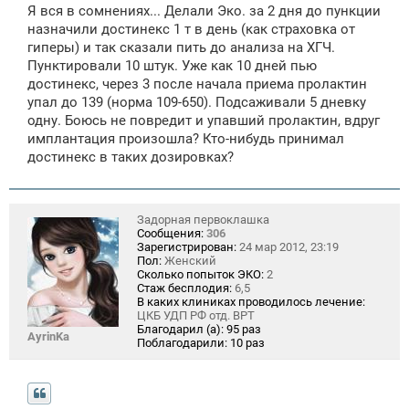
о
Я вся в сомнениях... Делали Эко. за 2 дня до пункции
б
щ
назначили достинекс 1 т в день (как страховка от
е
гиперы) и так сказали пить до анализа на ХГЧ.
н
Пунктировали 10 штук. Уже как 10 дней пью
и
е
достинекс, через 3 после начала приема пролактин
упал до 139 (норма 109-650). Подсаживали 5 дневку
одну. Боюсь не повредит и упавший пролактин, вдруг
имплантация произошла? Кто-нибудь принимал
достинекс в таких дозировках?
Задорная первоклашка
Сообщения:
306
Зарегистрирован:
24 мар 2012, 23:19
Пол:
Женский
Сколько попыток ЭКО:
2
Стаж бесплодия:
6,5
В каких клиниках проводилось лечение:
ЦКБ УДП РФ отд. ВРТ
Благодарил (а):
95 раз
AyrinKa
Поблагодарили:
10 раз