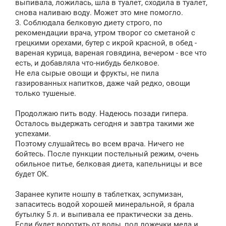
выпивала, ложилась, шла в туалет, сходила в туалет,
снова наливаю воду. Может это мне помогло.
3. Соблюдала белковую диету строго, по
рекомендации врача, утром творог со сметаной с
грецкими орехами, бутер с икрой красной, в обед -
вареная курица, вареная говядина, вечером - все что
есть, и добавляла что-нибудь белковое.
Не ела сырые овощи и фрукты, не пила
газированных напитков, даже чай редко, овощи
только тушеные.
Продолжаю пить воду. Надеюсь позади гипера.
Осталось выдержать сегодня и завтра такими же
успехами.
Поэтому слушайтесь во всем врача. Ничего не
бойтесь. После пункции постельный режим, очень
обильное питье, белковая диета, капельницы и все
будет ОК.
Заранее купите ношпу в таблетках, эспумизан,
запаситесь водой хорошей минеральной, я брала
бутылку 5 л. и выпивала ее практически за день.
Если будет воротить от воды, пол ложечки меда и