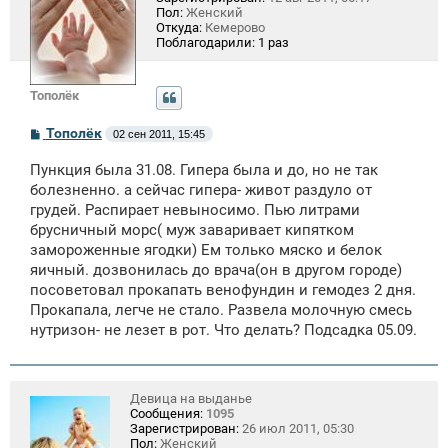
Пол:
Женский
Откуда:
Кемерово
Поблагодарили:
1 раз
Тополёк
С
Тополёк
02 сен 2011, 15:45
о
о
Пункция была 31.08. Гипера была и до, но не так
б
щ
болезненно. а сейчас гипера- живот раздуло от
е
грудей. Распирает невыносимо. Пью литрами
н
брусничный морс( муж заваривает кипятком
и
е
замороженные ягодки) Ем только мяско и белок
яичный. дозвонилась до врача(он в другом городе)
посоветовал прокапать венофундин и гемодез 2 дня.
Прокапала, легче не стало. Развела молочную смесь
нутризон- не лезет в рот. Что делать? Подсадка 05.09.
Девица на выданье
Сообщения:
1095
Зарегистрирован:
26 июл 2011, 05:30
Пол:
Женский