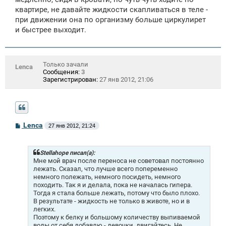
квартире, не давайте жидкости скапливаться в теле -
при движении она по организму больше циркулирет
и быстрее выходит.
Только зачали
Lenca
Сообщения:
3
Зарегистрирован:
27 янв 2012, 21:06
С
Lenca
27 янв 2012, 21:24
о
о
б
щ
Stellahope писал(а):
е
Мне мой врач после переноса не советовал постоянно
н
лежать. Сказал, что лучше всего попеременно
и
немного полежать, немного посидеть, немного
е
походить. Так я и делала, пока не началась гипера.
Тогда я стала больше лежать, потому что было плохо.
В результате - жидкость не только в животе, но и в
легких.
Поэтому к белку и большому количеству выпиваемой
воды от себя добавлю - девочки, двигайтесь. Не