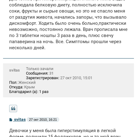
щ
соблюдала белковую диету, полностью исключила
е
соки, фрукты и сырые овощи, но это не спасло меня
н
от раздутия живота, начались запоры, что вызывало
и
е
дискомфорт. Ходить было очень больно,практически
невозможно, постоянно лежала. Врач прописала мне
по 3 таблетки ношпы 3 раза в день, плюс свечу
папаверина на ночь. Все. Симптомы прошли через
несколько дней.
Только зачали
svitas
Сообщения:
31
Зарегистрирован:
27 окт 2010, 15:01
Пол:
Женский
Откуда:
Крым
Благодарил (а):
1 раз
С
svitas
27 окт 2010, 16:21
о
о
Девочки у меня была гиперстимуляция в легкой
б
щ
форме, получили 15 фолликулов, но и то мой врач