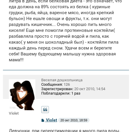
литра в день, если белковая диета - это означает, что
еда должна на 89% состоять из белка ( куриные
грудки, рыба, яйца, вареное мясо, иногда крепкий
бульон) Не ешьте овощи и фрукты, т.к. они могут
раздувать кишечник... Очень хорошо пить много
киселя! Еще мне помогли протеиновые коктейли(
разбавляла просто с горячей водой и пила, как
какао( у меня он шоколадный был) - коктейли пила
каждый день перед сном. Удачи всем и берегите
себя! Вашему будующему малышу нужна здоровая
мама!!!
Веселая дошкольница
Сообщения:
126
Зарегистрирован:
20 окт 2010, 14:54
Поблагодарили:
1 раз
Violet
С
Violet
20 окт 2010, 18:59
о
о
Девчонки, при гиперстимуляции я много пила воды,
б