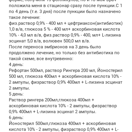
е
положила меня в стационар сразу после пункции.С 1
н
по 4 день (т.е. 3 дня) после пункции было назначено
и
е
такое лечение:
физ.раствор 0,9% - 400 мл + цефтриаксон(антибиотик)
1,0 в/в, глюкоза 5 % - 400 мл+ аскорбиновая кислота
10% - 4,0 мл в/в, физ.раствор 0,9% - 400, мл+ L-лизина
эсцинат 5,0 в/в, волювен 500,0 мл в/в.
После переноса эмбрионов на 3 день было
продолжено лечение, но только без антибиотика по
такой схеме, все внутревенно:
4 день:
Рефортан 500мл, раствор Рингера 200 мл, Йоностерил
500 мл, глюкоза 400мл + аскорбиновая кислота 10% -
2 ампулы, физраствор 0,9% 400мл + L-лизина эсцинат
2 ампулы.
5 день:
Раствор рингера 200мл,глюкоза 400мл +
аскорбиновая кислота 10% - 2 ампулы, физраствор
0,9% 400мл + L-лизина эсцинат 2 ампулы.
6 день:
Йоностерил 500мл,глюкоза 400мл + аскорбиновая
кислота 10% - 2 ампулы, физраствор 0,9% 400мл + L-