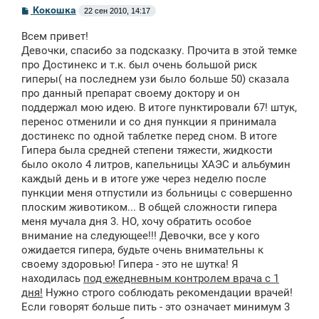
С
Кокошка
22 сен 2010, 14:17
о
о
Всем привет!
б
щ
Девочки, спасибо за подсказку. Прочита в этой темке
е
про Достинекс и т.к. был очень большой риск
н
гиперы( на последнем узи было больше 50) сказала
и
е
про данный препарат своему доктору и он
поддержал мою идею. В итоге пунктировали 67! штук,
перенос отменили и со дня пункции я принимала
достинекс по одной таблетке перед сном. В итоге
Гипера была средней степени тяжести, жидкости
было около 4 литров, капельницы ХАЭС и альбумин
каждый день и в итоге уже через неделю после
пункции меня отпустили из больницы с совершенно
плоским животиком... В общей сложности гипера
меня мучала дня 3. НО, хочу обратить особое
внимание на следующее!!! Девочки, все у кого
ожидается гипера, будьте очень внимательны к
своему здоровью! Гипера - это не шутка! Я
находилась
под ежедневным контролем врача с 1
дня!
Нужно строго соблюдать рекомендации врачей!
Если говорят больше пить - это означает минимум 3