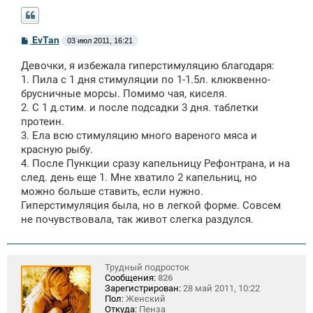
С
EvTan
03 июл 2011, 16:21
о
о
Девочки, я избежала гиперстимуляцию благодаря:
б
щ
1. Пила с 1 дня стимуляции по 1-1.5л. клюквенно-
е
брусничные морсы. Помимо чая, киселя.
н
2. С 1 д.стим. и после подсадки 3 дня. таблетки
и
е
протеин.
3. Ела всю стимуляцию много вареного мяса и
красную рыбу.
4. После Пункции сразу капельницу Рефонтрана, и на
след. день еще 1. Мне хватило 2 капельниц, но
можно больше ставить, если нужно.
Гиперстимуляция была, но в легкой форме. Совсем
не почувствовала, так живот слегка раздулся.
Трудный подросток
Сообщения:
826
Зарегистрирован:
28 май 2011, 10:22
Пол:
Женский
Откуда:
Пенза