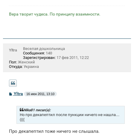
Вера творит чудеса. По принципу взаимности.
Веселая дошкольница
Yltra
Сообщения:
140
Зарегистрирован:
17 фев 2011, 12:22
Пол:
Женский
Откуда:
Украина
С
Yltra
16 июн 2011, 13:10
о
о
б
щ
Nika81 писал(а):
е
Но про декапептил после пункции ничего не нашла....
н
((((
и
е
Про декапептил тоже ничего не слышала.