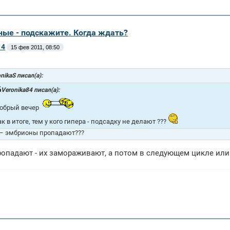
ные - подскажите. Когда ждать?
14
15 фев 2011, 08:50
nikaS писал(а):
Veronika84 писал(а):
обрый вечер
ак в итоге, тем у кого гипера - подсадку не делают ???
 – эмбрионы пропадают???
опадают - их замораживают, а потом в следующем цикле или