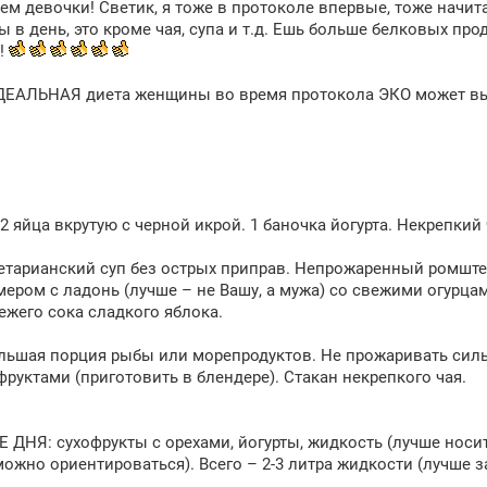
ем девочки! Светик, я тоже в протоколе впервые, тоже начит
ы в день, это кроме чая, супа и т.д. Ешь больше белковых прод
!
ИДЕАЛЬНАЯ диета женщины во время протокола ЭКО может вы
2 яйца вкрутую с черной икрой. 1 баночка йогурта. Некрепкий 
етарианский суп без острых приправ. Непрожаренный ромште
мером с ладонь (лучше – не Вашу, а мужа) со свежими огурца
ежего сока сладкого яблока.
ьшая порция рыбы или морепродуктов. Не прожаривать сильн
руктами (приготовить в блендере). Стакан некрепкого чая.
 ДНЯ: сухофрукты с орехами, йогурты, жидкость (лучше носи
ожно ориентироваться). Всего – 2-3 литра жидкости (лучше з