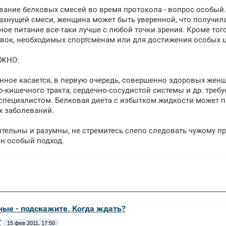
ание белковых смесей во время протокола - вопрос особый.
ахнущей смеси, женщина может быть уверенной, что получила
ное питание все-таки лучше с любой точки зрения. Кроме тог
вок, необходимых спортсменам или для достижения особых ц
АЖНО:
нное касается, в первую очередь, совершенно здоровых женщ
-кишечного тракта, сердечно-сосудистой системы и др. треб
специалистом. Белковая диета с избытком жидкости может п
х заболеваний.
ительны и разумны, не стремитесь слепо следовать чужому п
н особый подход.
ные - подскажите. Когда ждать?
Т
15 фев 2011, 17:50