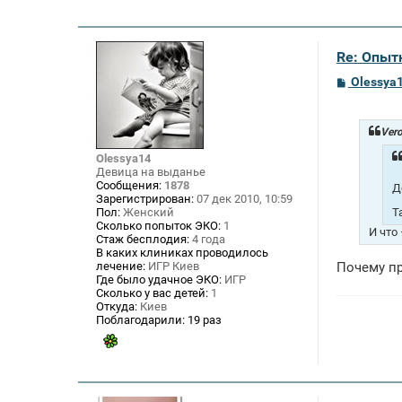
Re: Опыт
С
Olessya
о
о
б
щ
Vero
е
н
Olessya14
и
Девица на выданье
е
Сообщения:
1878
Д
Зарегистрирован:
07 дек 2010, 10:59
Пол:
Женский
Т
Сколько попыток ЭКО:
1
И что
Стаж бесплодия:
4 года
В каких клиниках проводилось
Почему пр
лечение:
ИГР Киев
Где было удачное ЭКО:
ИГР
Сколько у вас детей:
1
Откуда:
Киев
Поблагодарили:
19 раз