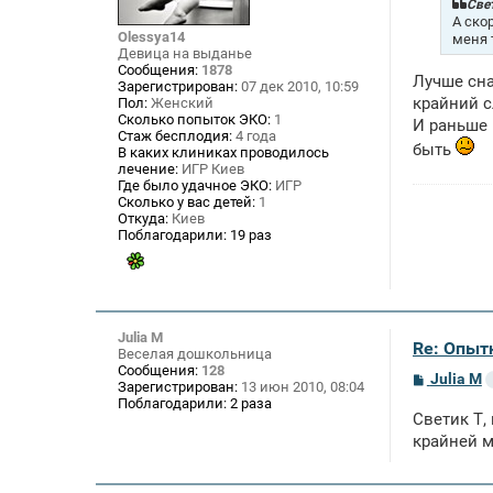
щ
Свет
е
А ско
н
Olessya14
меня 
и
Девица на выданье
е
Сообщения:
1878
Лучше сна
Зарегистрирован:
07 дек 2010, 10:59
крайний с
Пол:
Женский
Сколько попыток ЭКО:
1
И раньше 
Стаж бесплодия:
4 года
быть
В каких клиниках проводилось
лечение:
ИГР Киев
Где было удачное ЭКО:
ИГР
Сколько у вас детей:
1
Откуда:
Киев
Поблагодарили:
19 раз
Julia M
Re: Опыт
Веселая дошкольница
Сообщения:
128
С
Julia M
Зарегистрирован:
13 июн 2010, 08:04
о
Поблагодарили:
2 раза
о
Светик Т,
б
щ
крайней м
е
н
и