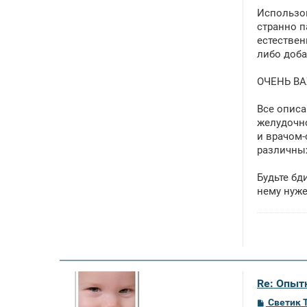
Использов
странно п
естествен
либо доба
ОЧЕНЬ В
Все описа
желудочно
и врачом-
различны
Будьте бд
нему нуже
Re: Опыт
С
Светик 