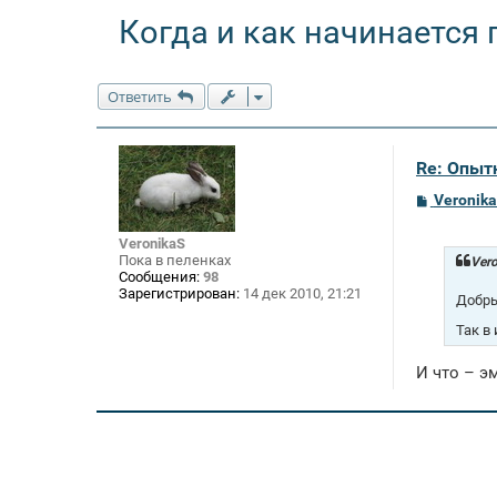
Когда и как начинается
Ответить
Re: Опыт
С
Veronik
о
о
VeronikaS
б
Пока в пеленках
щ
Vero
е
Сообщения:
98
н
Зарегистрирован:
14 дек 2010, 21:21
Добр
и
е
Так в 
И что – э