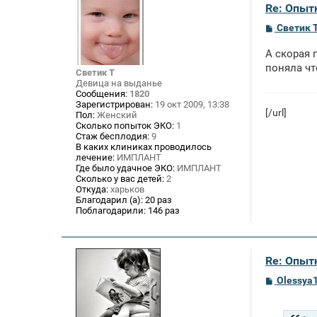
Re: Опыт
С
Светик 
о
о
А скорая 
б
щ
поняла чт
Светик Т
е
Девица на выданье
н
Сообщения:
1820
и
Зарегистрирован:
19 окт 2009, 13:38
е
[/url]
Пол:
Женский
Сколько попыток ЭКО:
1
Стаж бесплодия:
9
В каких клиниках проводилось
лечение:
ИМПЛАНТ
Где было удачное ЭКО:
ИМПЛАНТ
Сколько у вас детей:
2
Откуда:
харьков
Благодарил (а):
20 раз
Поблагодарили:
146 раз
Re: Опыт
С
Olessya
о
о
б