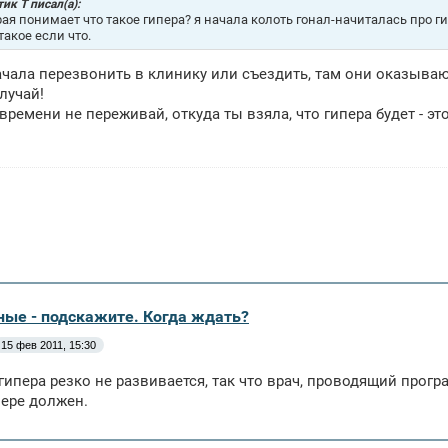
ик Т писал(а):
рая понимает что такое гипера? я начала колоть гонал-начиталась про ги
такое если что.
чала перезвонить в клинику или съездить, там они оказывают
лучай!
времени не переживай, откуда ты взяла, что гипера будет - это
ные - подскажите. Когда ждать?
15 фев 2011, 15:30
 гипера резко не развивается, так что врач, проводящий прогр
ере должен.