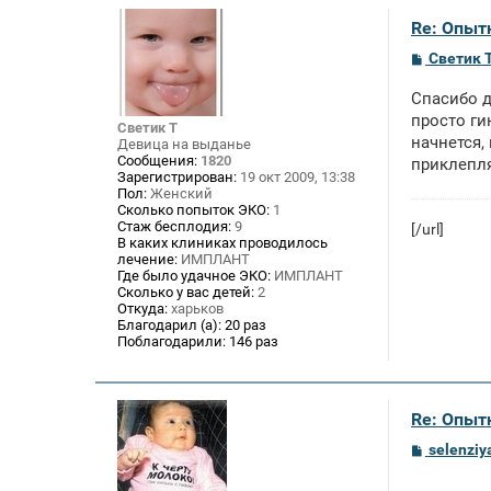
е
Re: Опыт
С
Светик 
о
о
Спасибо д
б
щ
просто ги
Светик Т
е
начнется,
Девица на выданье
н
Сообщения:
1820
приклепля
и
Зарегистрирован:
19 окт 2009, 13:38
е
Пол:
Женский
Сколько попыток ЭКО:
1
Стаж бесплодия:
9
[/url]
В каких клиниках проводилось
лечение:
ИМПЛАНТ
Где было удачное ЭКО:
ИМПЛАНТ
Сколько у вас детей:
2
Откуда:
харьков
Благодарил (а):
20 раз
Поблагодарили:
146 раз
Re: Опыт
С
selenziy
о
о