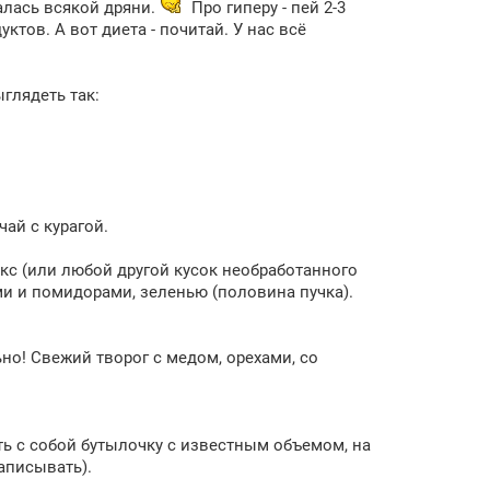
алась всякой дряни.
Про гиперу - пей 2-3
уктов. А вот диета - почитай. У нас всё
глядеть так:
чай с курагой.
кс (или любой другой кусок необработанного
ми и помидорами, зеленью (половина пучка).
о! Свежий творог с медом, орехами, со
ть с собой бутылочку с известным объемом, на
аписывать).