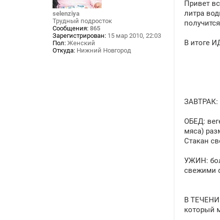
б
Привет вс
щ
литра вод
selenziya
е
Трудный подросток
н
получится
Сообщения:
865
и
Зарегистрирован:
15 мар 2010, 22:03
е
В итоге 
Пол:
Женский
Откуда:
Нижний Новгород
ЗАВТРАК: 
ОБЕД: вег
мяса) раз
Стакан св
УЖИН: бол
свежими ф
В ТЕЧЕНИЕ
который м