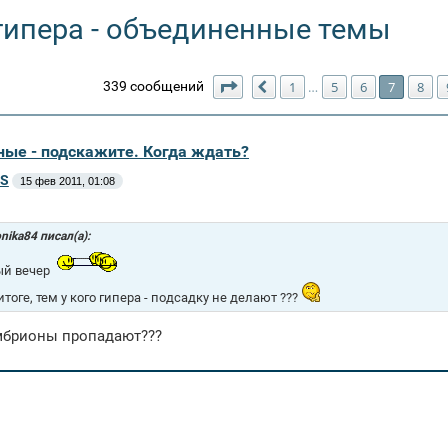
 гипера - объединенные темы
Страница
7
из
10
339 сообщений
1
5
6
7
8
…
Пред.
ные - подскажите. Когда ждать?
aS
15 фев 2011, 01:08
nika84 писал(а):
ый вечер
итоге, тем у кого гипера - подсадку не делают ???
мбрионы пропадают???