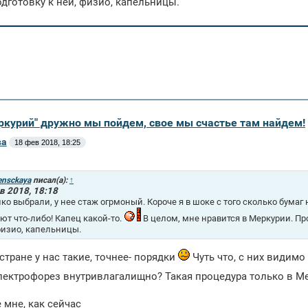
одготовку к ней, физио, капельницы.
еркурий" дружно мы пойдем, свое мы счастье там найдем!
ва
18 фев 2018, 18:25
ensckaya
писал(а):
↑
в 2018, 18:18
ко выбрали, у нее стаж огрмоный. Короче я в шоке с того сколько бумаг
ют что-либо! Капец какой-то.
В целом, мне нравится в Меркурии. Про
физио, капельницы.
стране у нас такие, точнее- порядки
Чуть что, с них видимо
лектрофорез внутривлагалищно? Такая процедура только в Мер
 мне, как сейчас