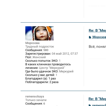
Re: В "М
С
Морозо
о
Морозова
о
Всё, поня
Трудный подросток
б
щ
Сообщения:
580
е
Зарегистрирован:
04 май 2012, 07:37
н
Пол:
Женский
и
Сколько попыток ЭКО:
1
е
В каких клиниках проводилось
лечение:
Центр "Меркурий"
Где было удачное ЭКО:
Меркурий
Сколько у вас детей:
1
Благодарил (а):
1 раз
Поблагодарили:
2 раза
remensckaya
Re: В "М
Только зачали
Сообщения:
6
С
remensc