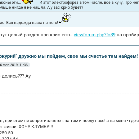
аконы эти...
И этот электрофорез в том числе, всё в кучу. Про нег
ольше нигде я не нашла. А у вас крио будет?
рио! Вся надежда наша на него!
 тут целый раздел про крио есть:
viewforum.php?f=39
на пробирк
еркурий" дружно мы пойдем, свое мы счастье там найдем!
6 фев 2019, 11:36
е делись??? Ау
т, при этом не сопротивляется, на том и поедут все! а на меня - где 
ты жизни. ХОЧУ КЛУМБУ!!!
250-50
 3274-54