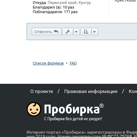
Откуда:
Пермский край, Кунгур
Благодарил (а):
10 раз
Поблагодарили:
171 раз
Ответить
Список форумов
•
FAQ
/
/
О проекте
Правовая информация
Ко
Интернет-портал «Пробирка» зарегистрирован в Феде
мая 2019 года. Номер свидетельства №
ФС77-75768
. 