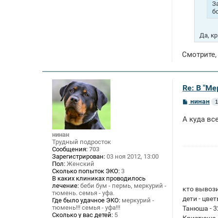
З
б
Да, к
Смотрите,
Re: В "М
С
нинан
1
о
о
А куда вс
б
щ
нинан
е
н
Трудный подросток
и
Сообщения:
703
е
Зарегистрирован:
03 ноя 2012, 13:00
Пол:
Женский
Сколько попыток ЭКО:
3
В каких клиниках проводилось
лечение:
беби бум - пермь, меркурий -
кто вывози
тюмень. семья - уфа.
дети - цве
Где было удачное ЭКО:
меркурий -
тюмень!!! семья - уфа!!!
Танюша - 3
Сколько у вас детей:
5
Кристюша -