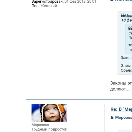
Зарегистрирован:
01 фев 2018, 20:01
о
Пол:
Женский
о
б
щ
Мор
е
18 фе
н
и
е
1
П
т
п
Закон
Элект
Объяс
Законы эт
делают....
Re: В "М
С
Морозо
о
Морозова
о
Трудный подросток
б