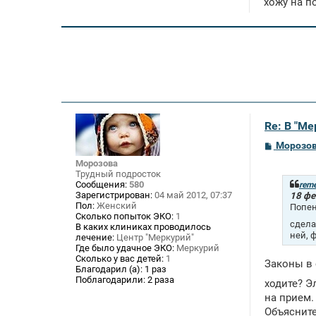
хожу на п
Re: В "М
С
Морозо
о
Морозова
о
Трудный подросток
б
щ
Сообщения:
580
rem
е
Зарегистрирован:
04 май 2012, 07:37
18 фе
н
Пол:
Женский
Попен
и
Сколько попыток ЭКО:
1
е
сдела
В каких клиниках проводилось
ней, 
лечение:
Центр "Меркурий"
Где было удачное ЭКО:
Меркурий
Сколько у вас детей:
1
Законы в 
Благодарил (а):
1 раз
Поблагодарили:
2 раза
ходите? Э
на прием.
Объясните