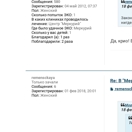
щ
Сообщения:
580
rem
е
Зарегистрирован:
04 май 2012, 07:37
18 фе
н
Пол:
Женский
и
Сколько попыток ЭКО:
1
Закон
е
В каких клиниках проводилось
нигде
лечение:
Центр "Меркурий"
Где было удачное ЭКО:
Меркурий
Сколько у вас детей:
1
Благодарил (а):
1 раз
Да, крио!
Поблагодарили:
2 раза
remensckaya
Re: В "М
Только зачали
Сообщения:
6
С
remensc
Зарегистрирован:
01 фев 2018, 20:01
о
Пол:
Женский
о
б
щ
Мор
е
18 фе
н
и
е
1