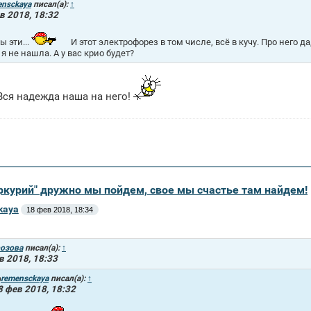
ensckaya
писал(а):
↑
в 2018, 18:32
ы эти...
И этот электрофорез в том числе, всё в кучу. Про него да
 я не нашла. А у вас крио будет?
 Вся надежда наша на него!
еркурий" дружно мы пойдем, свое мы счастье там найдем!
kaya
18 фев 2018, 18:34
озова
писал(а):
↑
в 2018, 18:33
remensckaya
писал(а):
↑
8 фев 2018, 18:32