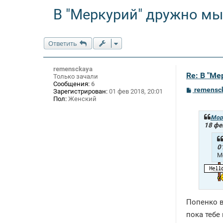
В "Меркурий" дружно мы
Ответить
remensckaya
Re: В "М
Только зачали
Сообщения:
6
С
remensc
Зарегистрирован:
01 фев 2018, 20:01
о
Пол:
Женский
о
б
щ
Мор
е
18 фе
н
и
е
0
М
Попенко в
пока тебе