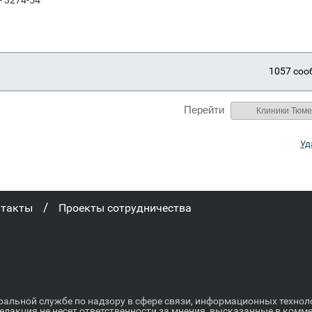
1057 со
Перейти
Уд
/
нтакты
Проекты сотрудничества
ральной службе по надзору в сфере связи, информационных техно
Редакция не несет ответственности за мнения, высказанные в комм