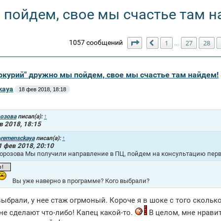
 пойдем, свое мы счастье там н
Страница
31
из
31
1057 сообщений
1
27
28
…
Пред.
еркурий" дружно мы пойдем, свое мы счастье там найдем!
kaya
18 фев 2018, 18:18
озова
писал(а):
↑
в 2018, 18:15
remensckaya
писал(а):
↑
1 фев 2018, 20:10
орозова Мы получили направление в ПЦ, пойдем на консультацию перву
Вы уже наверно в программе? Кого выбрали?
ыбрали, у нее стаж огрмоный. Короче я в шоке с того скольк
 не сделают что-либо! Капец какой-то.
В целом, мне нравит