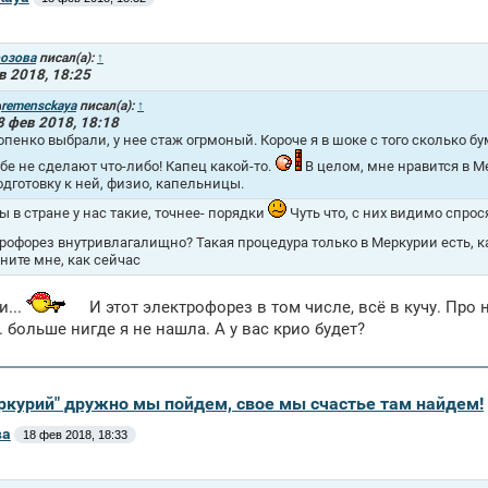
озова
писал(а):
↑
в 2018, 18:25
remensckaya
писал(а):
↑
8 фев 2018, 18:18
опенко выбрали, у нее стаж огрмоный. Короче я в шоке с того сколько 
ебе не сделают что-либо! Капец какой-то.
В целом, мне нравится в М
одготовку к ней, физио, капельницы.
ы в стране у нас такие, точнее- порядки
Чуть что, с них видимо спрос
рофорез внутривлагалищно? Такая процедура только в Меркурии есть, к
ните мне, как сейчас
и...
И этот электрофорез в том числе, всё в кучу. Про 
.. больше нигде я не нашла. А у вас крио будет?
еркурий" дружно мы пойдем, свое мы счастье там найдем!
ва
18 фев 2018, 18:33