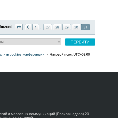
Страница
31
из
31
общений
1
27
28
29
30
31
…
Пред.
алить cookies конференции
•
Часовой пояс:
UTC+03:00
логий и массовых коммуникаций (Роскомнадзор) 23
ентариях читателей.