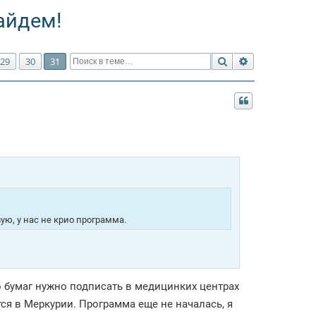
айдем!
Поиск
Расширенный 
29
30
31
ю, у нас не крио программа.
о бумаг нужно подписать в медицинких центрах
ся в Меркурии. Программа еще не началась, я