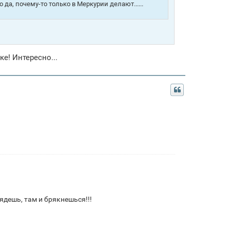
о да, почему-то только в Меркурии делают......
е! Интересно...
сядешь, там и брякнешься!!!