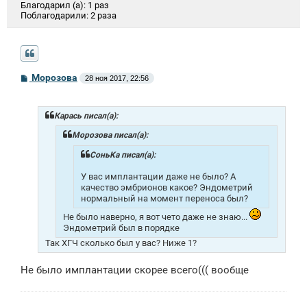
Благодарил (а):
1 раз
Поблагодарили:
2 раза
С
Морозова
28 ноя 2017, 22:56
о
о
б
щ
Карась писал(а):
е
н
Морозова писал(а):
и
е
СоньKa писал(а):
У вас имплантации даже не было? А
качество эмбрионов какое? Эндометрий
нормальный на момент переноса был?
Не было наверно, я вот чето даже не знаю...
Эндометрий был в порядке
Так ХГЧ сколько был у вас? Ниже 1?
Не было имплантации скорее всего((( вообще