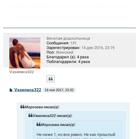
Веселая дошкольница
Сообщения:
131
Зарегистрирован:
14 дек 2016, 23:19
Пол:
Женский
Благодарил (а):
4 раза
Поблагодарили:
4 раза
Vasилиса322
С
Vasилиса322
16 ноя 2017, 23:32
о
о
б
щ
Морозова писал(а):
е
н
Vasилиса322 писал(а):
и
е
Морозова писал(а):
Не ниже 1, но все равно. Не как прошлый