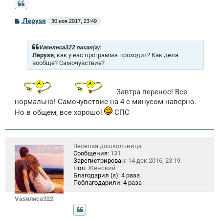
С
Лeрysя
30 ноя 2017, 23:49
о
о
б
щ
Vasилиса322 писал(а):
е
Лeрysя
, как у вас программа проходит? Как дела
н
вообще? Самочувствие?
и
е
Завтра перенос! Все
нормально! Самочувствие на 4 с минусом наверно.
Но в общем, все хорошо!
СПС
Веселая дошкольница
Сообщения:
131
Зарегистрирован:
14 дек 2016, 23:19
Пол:
Женский
Благодарил (а):
4 раза
Поблагодарили:
4 раза
Vasилиса322