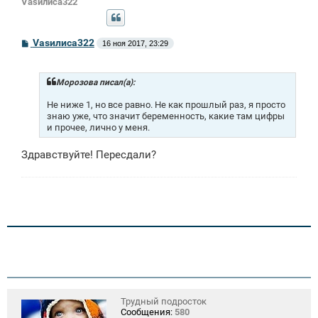
Vasилиса322
С
Vasилиса322
16 ноя 2017, 23:29
о
о
б
щ
Морозова писал(а):
е
н
Не ниже 1, но все равно. Не как прошлый раз, я просто
и
знаю уже, что значит беременность, какие там цифры
е
и прочее, лично у меня.
Здравствуйте! Пересдали?
Трудный подросток
Сообщения:
580