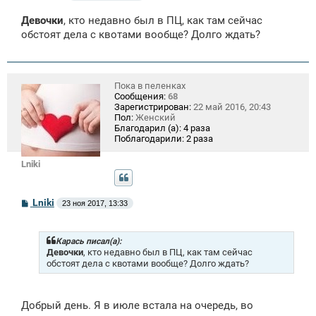
о
о
Девочки
, кто недавно был в ПЦ, как там сейчас
б
щ
обстоят дела с квотами вообще? Долго ждать?
е
н
и
е
Пока в пеленках
Сообщения:
68
Зарегистрирован:
22 май 2016, 20:43
Пол:
Женский
Благодарил (а):
4 раза
Поблагодарили:
2 раза
Lniki
С
Lniki
23 ноя 2017, 13:33
о
о
б
щ
Карась писал(а):
е
Девочки
, кто недавно был в ПЦ, как там сейчас
н
обстоят дела с квотами вообще? Долго ждать?
и
е
Добрый день. Я в июле встала на очередь, во