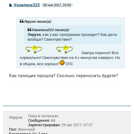
С
Vasилиса322
30 ноя 2017, 23:50
о
о
б
щ
Лeрysя писал(а):
е
н
Vasилиса322 писал(а):
и
Лeрysя
, как у вас программа проходит? Как дела
е
вообще? Самочувствие?
Завтра перенос! Все
нормально! Самочувствие на 4 с минусом наверно. Но
в общем, все хорошо!
СПС
Как пункция прошла? Сколько переносить будете?
Пока в пеленках
Лeрysя
Сообщения:
64
Зарегистрирован:
29 авг 2017, 07:57
Пол:
Женский
Благодарил (а):
1 раз