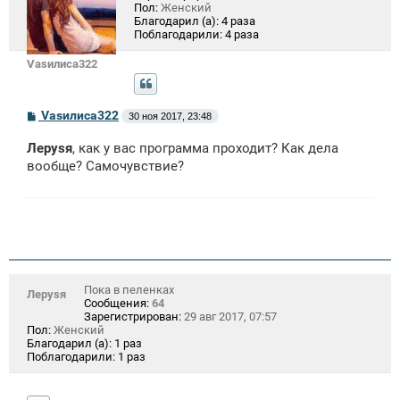
Пол:
Женский
Благодарил (а):
4 раза
Поблагодарили:
4 раза
Vasилиса322
С
Vasилиса322
30 ноя 2017, 23:48
о
о
Лeрysя
, как у вас программа проходит? Как дела
б
щ
вообще? Самочувствие?
е
н
и
е
Пока в пеленках
Лeрysя
Сообщения:
64
Зарегистрирован:
29 авг 2017, 07:57
Пол:
Женский
Благодарил (а):
1 раз
Поблагодарили:
1 раз