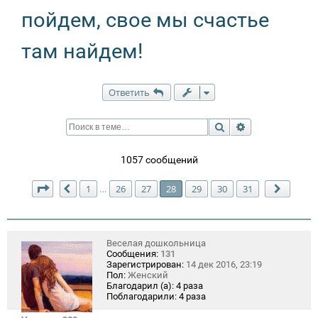
пойдем, свое мы счастье
там найдем!
Ответить
Поиск
Расширенный п
1057 сообщений
Страница
28
из
31
1
26
27
28
29
30
31
…
Пред.
След.
Веселая дошкольница
Сообщения:
131
Зарегистрирован:
14 дек 2016, 23:19
Пол:
Женский
Благодарил (а):
4 раза
Поблагодарили:
4 раза