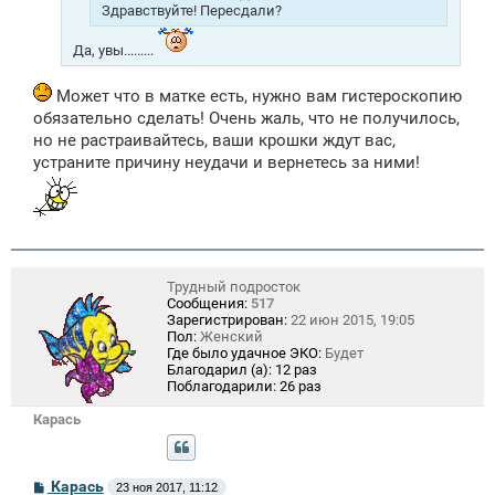
и
Здравствуйте! Пересдали?
е
Да, увы.........
Может что в матке есть, нужно вам гистероскопию
обязательно сделать! Очень жаль, что не получилось,
но не растраивайтесь, ваши крошки ждут вас,
устраните причину неудачи и вернетесь за ними!
Трудный подросток
Сообщения:
517
Зарегистрирован:
22 июн 2015, 19:05
Пол:
Женский
Где было удачное ЭКО:
Будет
Благодарил (а):
12 раз
Поблагодарили:
26 раз
Карась
С
Карась
23 ноя 2017, 11:12