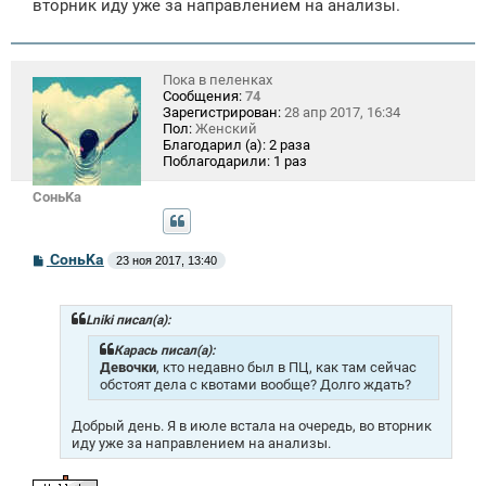
вторник иду уже за направлением на анализы.
Пока в пеленках
Сообщения:
74
Зарегистрирован:
28 апр 2017, 16:34
Пол:
Женский
Благодарил (а):
2 раза
Поблагодарили:
1 раз
СоньKa
С
СоньKa
23 ноя 2017, 13:40
о
о
б
щ
Lniki писал(а):
е
н
Карась писал(а):
и
Девочки
, кто недавно был в ПЦ, как там сейчас
е
обстоят дела с квотами вообще? Долго ждать?
Добрый день. Я в июле встала на очередь, во вторник
иду уже за направлением на анализы.