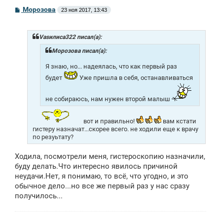
С
Морозова
23 ноя 2017, 13:43
о
о
б
щ
Vasилиса322 писал(а):
е
н
Морозова писал(а):
и
е
Я знаю, но... надеялась, что как первый раз
будет
Уже пришла в себя, останавливаться
не собираюсь, нам нужен второй малыш
вот и правильно!
вам кстати
гистеру назначат...скорее всего. не ходили еще к врачу
по резуьтату?
Ходила, посмотрели меня, гистероскопию назначили,
буду делать.Что интересно явилось причиной
неудачи.Нет, я понимаю, то всё, что угодно, и это
обычное дело...но все же первый раз у нас сразу
получилось...