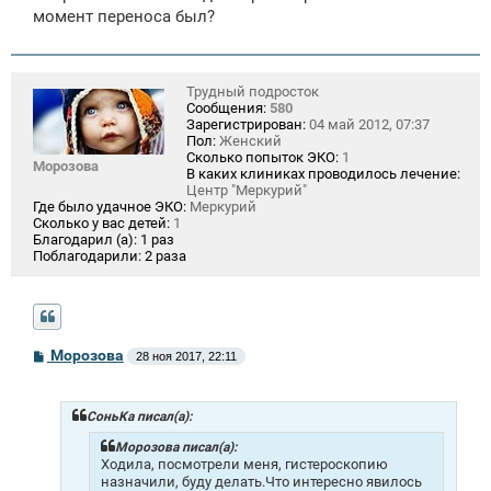
момент переноса был?
Трудный подросток
Сообщения:
580
Зарегистрирован:
04 май 2012, 07:37
Пол:
Женский
Сколько попыток ЭКО:
1
Морозова
В каких клиниках проводилось лечение:
Центр "Меркурий"
Где было удачное ЭКО:
Меркурий
Сколько у вас детей:
1
Благодарил (а):
1 раз
Поблагодарили:
2 раза
С
Морозова
28 ноя 2017, 22:11
о
о
б
щ
СоньKa писал(а):
е
н
Морозова писал(а):
и
Ходила, посмотрели меня, гистероскопию
е
назначили, буду делать.Что интересно явилось