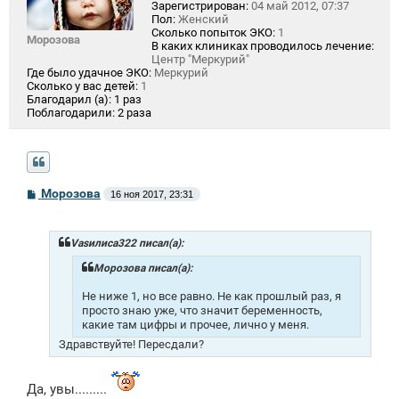
Зарегистрирован:
04 май 2012, 07:37
Пол:
Женский
Сколько попыток ЭКО:
1
Морозова
В каких клиниках проводилось лечение:
Центр "Меркурий"
Где было удачное ЭКО:
Меркурий
Сколько у вас детей:
1
Благодарил (а):
1 раз
Поблагодарили:
2 раза
С
Морозова
16 ноя 2017, 23:31
о
о
б
щ
Vasилиса322 писал(а):
е
н
Морозова писал(а):
и
е
Не ниже 1, но все равно. Не как прошлый раз, я
просто знаю уже, что значит беременность,
какие там цифры и прочее, лично у меня.
Здравствуйте! Пересдали?
Да, увы.........