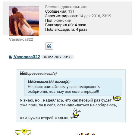
Веселая дошкольница
Сообщения:
131
Зарегистрирован:
14 дек 2016, 23:19
Пол:
Женский
Благодарил (а):
4 раза
Поблагодарили:
4 раза
Vasилиса322
С
Vasилиса322
16 ноя 2017, 23:35
о
о
б
щ
Морозова писал(а):
е
н
Vasилиса322 писал(а):
и
Не расстраивайтесь, у вас заморожены
е
эмбрионы, поэтому все еще впереди!!!
Я знаю, но... надеялась, что как первый раз будет
Уже пришла в себя, останавливаться не собираюсь,
нам нужен второй малыш