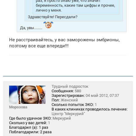
раз, я просто знаю уже, что значит
беременность, какие там цифры и прочее,
лично у меня.
Здравствуйте! Пересдали?
Да, увы.........
Не расстраивайтесь, у вас заморожены эмбрионы,
поэтому все еще впереди!!!
Трудный подросток
Сообщения:
580
Зарегистрирован:
04 май 2012, 07:37
Пол:
Женский
Сколько попыток ЭКО:
1
Морозова
В каких клиниках проводилось лечение:
Центр "Меркурий"
Где было удачное ЭКО:
Меркурий
Сколько у вас детей:
1
Благодарил (а):
1 раз
Поблагодарили:
2 раза