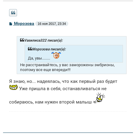
С
Морозова
16 ноя 2017, 23:34
о
о
б
щ
Vasилиса322 писал(а):
е
н
Морозова писал(а):
и
е
Да, увы.........
Не расстраивайтесь, у вас заморожены эмбрионы,
поэтому все еще впереди!!!
Я знаю, но... надеялась, что как первый раз будет
Уже пришла в себя, останавливаться не
собираюсь, нам нужен второй малыш