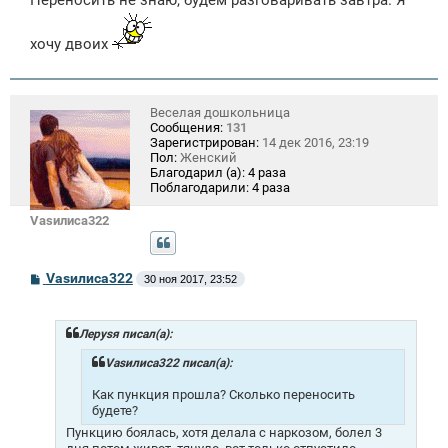
Переносить не знаю, будем разговаривать завтра. Я
хочу двоих
Веселая дошкольница
Сообщения:
131
Зарегистрирован:
14 дек 2016, 23:19
Пол:
Женский
Благодарил (а):
4 раза
Поблагодарили:
4 раза
Vasилиса322
С
Vasилиса322
30 ноя 2017, 23:52
о
о
б
щ
Лeрysя писал(а):
е
н
Vasилиса322 писал(а):
и
е
Как пункция прошла? Сколько переносить
будете?
Пункцию боялась, хотя делала с наркозом, болел 3