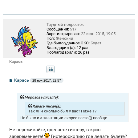
Трудный подросток
Сообщения:
517
Зарегистрирован:
22 июн 2015, 19:05
Пол:
Женский
Где было удачное ЭКО:
Будет
Благодарил (а):
12 раз
Поблагодарили:
26 раз
Карась
С
Карась
28 ноя 2017, 22:57
о
о
б
щ
Морозова писал(а):
е
н
Карась писал(а):
и
Так ХГЧ сколько был у вас? Ниже 1?
е
Не было имплантации скорее всего((( вообще
Не переживайте, сделаете гистеру, в крио
забеременеете!
Гистероскопию где делать будете?