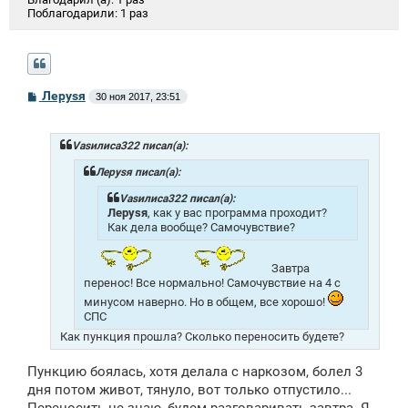
Поблагодарили:
1 раз
С
Лeрysя
30 ноя 2017, 23:51
о
о
б
щ
Vasилиса322 писал(а):
е
н
Лeрysя писал(а):
и
е
Vasилиса322 писал(а):
Лeрysя
, как у вас программа проходит?
Как дела вообще? Самочувствие?
Завтра
перенос! Все нормально! Самочувствие на 4 с
минусом наверно. Но в общем, все хорошо!
СПС
Как пункция прошла? Сколько переносить будете?
Пункцию боялась, хотя делала с наркозом, болел 3
дня потом живот, тянуло, вот только отпустило...