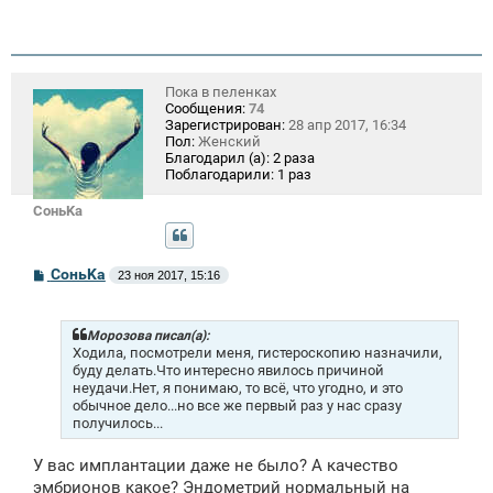
Пока в пеленках
Сообщения:
74
Зарегистрирован:
28 апр 2017, 16:34
Пол:
Женский
Благодарил (а):
2 раза
Поблагодарили:
1 раз
СоньKa
С
СоньKa
23 ноя 2017, 15:16
о
о
б
щ
Морозова писал(а):
е
Ходила, посмотрели меня, гистероскопию назначили,
н
буду делать.Что интересно явилось причиной
и
неудачи.Нет, я понимаю, то всё, что угодно, и это
е
обычное дело...но все же первый раз у нас сразу
получилось...
У вас имплантации даже не было? А качество
эмбрионов какое? Эндометрий нормальный на