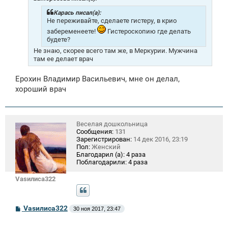
е
н
Карась писал(а):
и
Не переживайте, сделаете гистеру, в крио
е
забеременеете!
Гистероскопию где делать
будете?
Не знаю, скорее всего там же, в Меркурии. Мужчина
там ее делает врач
Ерохин Владимир Васильевич, мне он делал,
хороший врач
Веселая дошкольница
Сообщения:
131
Зарегистрирован:
14 дек 2016, 23:19
Пол:
Женский
Благодарил (а):
4 раза
Поблагодарили:
4 раза
Vasилиса322
С
Vasилиса322
30 ноя 2017, 23:47
о
о