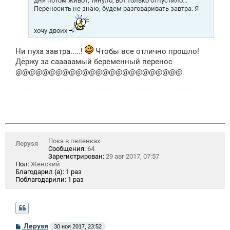
дня потом живот, тянуло, вот только отпустило...
Переносить не знаю, будем разговаривать завтра. Я
хочу двоих
Ни пуха завтра.....!
Чтобы все отлично прошло!
Держу за сааааамый беременный перенос
@@@@@@@@@@@@@@@@@@@@@@@@@
Пока в пеленках
Лeрysя
Сообщения:
64
Зарегистрирован:
29 авг 2017, 07:57
Пол:
Женский
Благодарил (а):
1 раз
Поблагодарили:
1 раз
С
Лeрysя
30 ноя 2017, 23:52