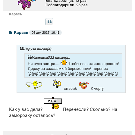
Благодарил (а):
12 раз
Поблагодарили:
26 раз
Карась
С
Карась
05 дек 2017, 16:41
о
о
б
щ
Лeрysя писал(а):
е
н
Vasилиса322 писал(а):
и
Ни пуха завтра.....!
Чтобы все отлично прошло!
е
Держу за сааааамый беременный перенос
@@@@@@@@@@@@@@@@@@@@@@@@@
спасиб
К черту
Как у вас дела?
Перенесли? Сколько? На
заморозку осталось?