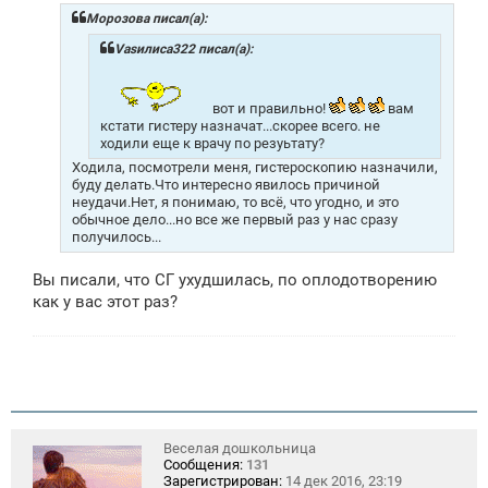
б
щ
Морозова писал(а):
е
н
Vasилиса322 писал(а):
и
е
вот и правильно!
вам
кстати гистеру назначат...скорее всего. не
ходили еще к врачу по резуьтату?
Ходила, посмотрели меня, гистероскопию назначили,
буду делать.Что интересно явилось причиной
неудачи.Нет, я понимаю, то всё, что угодно, и это
обычное дело...но все же первый раз у нас сразу
получилось...
Вы писали, что СГ ухудшилась, по оплодотворению
как у вас этот раз?
Веселая дошкольница
Сообщения:
131
Зарегистрирован:
14 дек 2016, 23:19