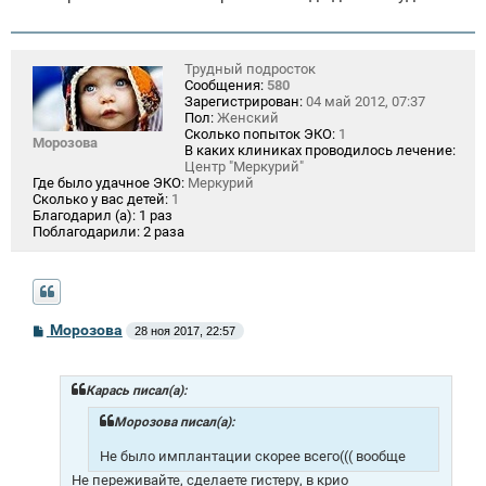
Трудный подросток
Сообщения:
580
Зарегистрирован:
04 май 2012, 07:37
Пол:
Женский
Сколько попыток ЭКО:
1
Морозова
В каких клиниках проводилось лечение:
Центр "Меркурий"
Где было удачное ЭКО:
Меркурий
Сколько у вас детей:
1
Благодарил (а):
1 раз
Поблагодарили:
2 раза
С
Морозова
28 ноя 2017, 22:57
о
о
б
щ
Карась писал(а):
е
н
Морозова писал(а):
и
е
Не было имплантации скорее всего((( вообще
Не переживайте, сделаете гистеру, в крио