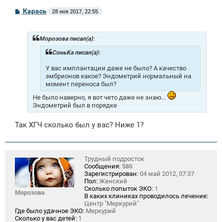
С
Карась
28 ноя 2017, 22:55
о
о
б
щ
Морозова писал(а):
е
н
СоньKa писал(а):
и
е
У вас имплантации даже не было? А качество
эмбрионов какое? Эндометрий нормальный на
момент переноса был?
Не было наверно, я вот чето даже не знаю...
Эндометрий был в порядке
Так ХГЧ сколько был у вас? Ниже 1?
Трудный подросток
Сообщения:
580
Зарегистрирован:
04 май 2012, 07:37
Пол:
Женский
Сколько попыток ЭКО:
1
Морозова
В каких клиниках проводилось лечение:
Центр "Меркурий"
Где было удачное ЭКО:
Меркурий
Сколько у вас детей:
1