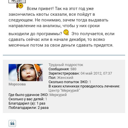
Всем привет! Так на этот год уже
закончились квоты сказали, все пойдут в
следующем. Не понимаю, зачем тогда выдавать
направление на анализы, чтобы у них сроки
выходили до программы?
Это получается, если
сдавать сейчас или в начале декабря, то всяко
месячные потом за свои деньги сдавать придется.
Трудный подросток
Сообщения:
580
Зарегистрирован:
04 май 2012, 07:37
Пол:
Женский
Сколько попыток ЭКО:
1
Морозова
В каких клиниках проводилось лечение:
Центр "Меркурий"
Где было удачное ЭКО:
Меркурий
Сколько у вас детей:
1
Благодарил (а):
1 раз
Поблагодарили:
2 раза