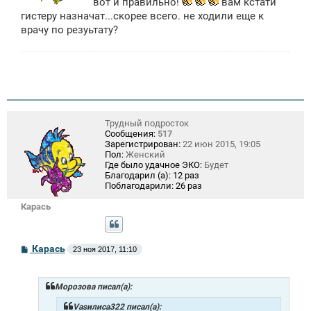
вот и правильно!
вам кстати
гистеру назначат...скорее всего. не ходили еще к
врачу по резуьтату?
Трудный подросток
Сообщения:
517
Зарегистрирован:
22 июн 2015, 19:05
Пол:
Женский
Где было удачное ЭКО:
Будет
Благодарил (а):
12 раз
Поблагодарили:
26 раз
Карась
С
Карась
23 ноя 2017, 11:10
о
о
б
щ
Морозова писал(а):
е
н
Vasилиса322 писал(а):