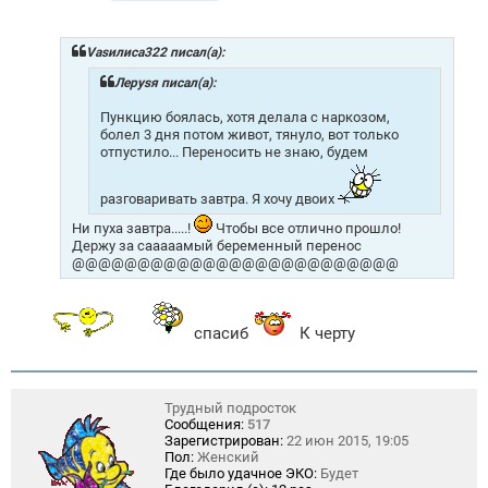
о
о
б
щ
Vasилиса322 писал(а):
е
н
Лeрysя писал(а):
и
е
Пункцию боялась, хотя делала с наркозом,
болел 3 дня потом живот, тянуло, вот только
отпустило... Переносить не знаю, будем
разговаривать завтра. Я хочу двоих
Ни пуха завтра.....!
Чтобы все отлично прошло!
Держу за сааааамый беременный перенос
@@@@@@@@@@@@@@@@@@@@@@@@@
спасиб
К черту
Трудный подросток
Сообщения:
517
Зарегистрирован:
22 июн 2015, 19:05
Пол:
Женский
Где было удачное ЭКО:
Будет