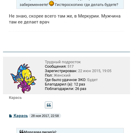
забеременеете!
Гистероскопию где делать будете?
Не знаю, скорее всего там же, в Меркурии. Мужчина
там ее делает врач
Трудный подросток
Сообщения:
517
Зарегистрирован:
22 июн 2015, 19:05
Пол:
Женский
Где было удачное ЭКО:
Будет
Благодарил (а):
12 раз
Поблагодарили:
26 раз
Карась
С
Карась
28 ноя 2017, 22:58
о
о
б
щ
Морозова писал(а):