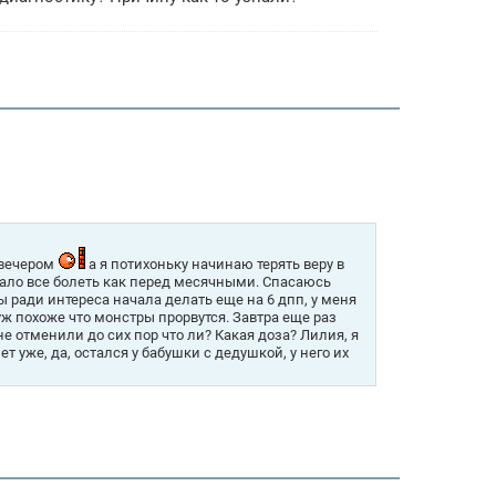
а вечером
а я потихоньку начинаю терять веру в
ачало все болеть как перед месячными. Спасаюсь
ы ради интереса начала делать еще на 6 дпп, у меня
 уж похоже что монстры прорвутся. Завтра еще раз
не отменили до сих пор что ли? Какая доза? Лилия, я
т уже, да, остался у бабушки с дедушкой, у него их