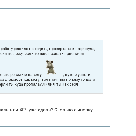
 работу решила не ходить, проверка там нагрянула,
ски не лежу, если только поспать приспичит,
омнате ревизию навожу
, нужно успеть
развлекаюсь как могу. Больничный почему то дали
верли,ты куда пропала? Лилия, ты как себя
али или ХГЧ уже сдали? Сколько сыночку