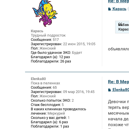
Re: В Ме
С
Карась
о
о
б
щ
Бев
е
Карас
Карась
н
Трудный подросток
и
Сообщения:
517
е
Зарегистрирован:
22 июн 2015, 19:05
Пол:
Женский
объявлялс
Где было удачное ЭКО:
Будет
Благодарил (а):
12 раз
Поблагодарили:
26 раз
Elenka80
Re: В Ме
Пока в пеленках
Сообщения:
65
С
Elenka8
Зарегистрирован:
09 мар 2016, 19:45
о
Пол:
Женский
о
Сколько попыток ЭКО:
2
Девочки п
б
Стаж бесплодия:
5
щ
терять ве
В каких клиниках проводилось
е
месячными
лечение:
Меркурий
н
и
Сколько у вас детей:
1
начала де
е
Благодарил (а):
6 раз
похоже чт
Поблагодарили:
1 раз