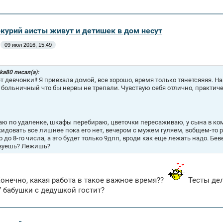
ркурий аисты живут и детишек в дом несут
09 июл 2016, 15:49
ka80 писал(а):
т девчонки!! Я приехала домой, все хорошо, время только тянетсяяяя. На
 больничный что бы нервы не трепали. Чувствую себя отлично, практиче
аю по удаленке, шкафы перебираю, цветочки пересаживаю, у сына в к
идовать все лишнее пока его нет, вечером с мужем гуляем, вобщем-то 
о до 8-го числа, а это будет только 9дпп, вроди как еще лежать надо. Бе
вуешь? Лежишь?
онечно, какая работа в такое важное время??
Тесты дел
 бабушки с дедушкой гостит?