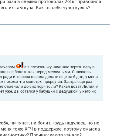
три раза в свежих протоколах 2-3 кг привозила
его их там куча. Как ты себя чувствуешь?
а вечером
а я потихоньку начинаю терять веру в
ачало все болеть как перед месячными. Спасаюсь
ы ради интереса начала делать еще на 6 дпп, у меня
 уж похоже что монстры прорвутся. Завтра еще раз
не отменили до сих пор что ли? Какая доза? Лилия, я
т уже, да, остался у бабушки с дедушкой, у него их
я, ни тянет, ни болит, грудь надулась, но не
у меня тоже ХГЧ в поддержке, поэтому смысла
диагностику? Причину как-то узнали?