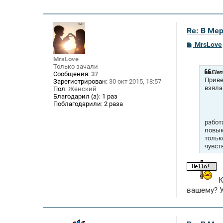
Re: В Ме
С
MrsLove
о
о
MrsLove
б
Только зачали
щ
Elen
Сообщения:
37
е
Приве
Зарегистрирован:
30 окт 2015, 18:57
н
взяла
Пол:
Женский
и
Благодарил (а):
1 раз
е
Поблагодарили:
2 раза
работ
повык
тольк
чувст
К
вашему? У