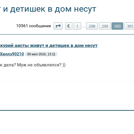
 и детишек в дом несут
Страница
300
из
302
10561 сообщение
1
298
299
300
301
…
Пред.
ркурий аисты живут и детишек в дом несут
Хиллз90210
09 июл 2016, 13:11
ак дела? Муж не объявлялся? ))