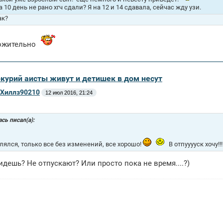
а 10 день не рано хгч сдали? Я на 12 и 14 сдавала, сейчас жду узи.
ак?
ожительно
ркурий аисты живут и детишек в дом несут
Хиллз90210
12 июл 2016, 21:24
сь писал(а):
лялся, только все без изменений, все хорошо!
В отпууууск хочу!!!
 идешь? Не отпускают? Или просто пока не время....?)