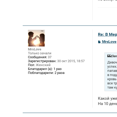
Re: В Ме
С
MrsLove
о
о
MrsLove
б
Только зачали
щ
Elen
Сообщения:
37
е
Зарегистрирован:
30 окт 2015, 18:57
Девоч
н
Пол:
Женский
успех
и
Благодарил (а):
1 раз
е
папав
Поблагодарили:
2 раза
в под
кровь
все т
там к
Какой уж
На 10 день