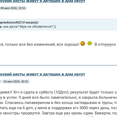
ркурий аисты живут и детишек в дом несут
09 июл 2016, 15:51
ерлиХиллз90210 писал(а):
ь
, как дела? Муж не объявлялся? ))
я, только все без изменений, все хорошо!
В отпууууск 
ркурий аисты живут и детишек в дом несут
0
10 июл 2016, 20:31
ривет! Хгч я сдала в субботу (10Дпп), результат будет только
ру в успех. 9 дней все было замечательно, я закрыла больничн
. Спасаюсь папаверином и без конца заглядываю в трусы, пр
лать еще на 6 дпп, у меня в поддержке хгч 3000 через день, п
о монстры прорвутся. Завтра еще раз кровь сдам. Беверли, по