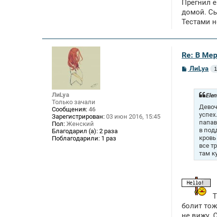
Прегнил е
домой. Сы
Тестами н
Re: В Ме
С
ЛиLya
1
о
о
б
ЛиLya
щ
Elen
е
Только зачали
Девоч
н
Сообщения:
46
успех
и
Зарегистрирован:
03 июн 2016, 15:45
е
папав
Пол:
Женский
в под
Благодарил (а):
2 раза
кровь
Поблагодарили:
1 раз
все т
там к
Т
болит тож
не вижу. 