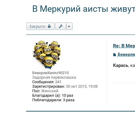
В Меркурий аисты живут
Закрыто
Re: В Ме
С
Беверли
о
о
Карась
, к
б
щ
БеверлиХиллз90210
е
Задорная первоклашка
н
Сообщения:
241
и
Зарегистрирован:
30 окт 2015, 19:08
е
Пол:
Женский
Благодарил (а):
10 раз
Поблагодарили:
3 раза