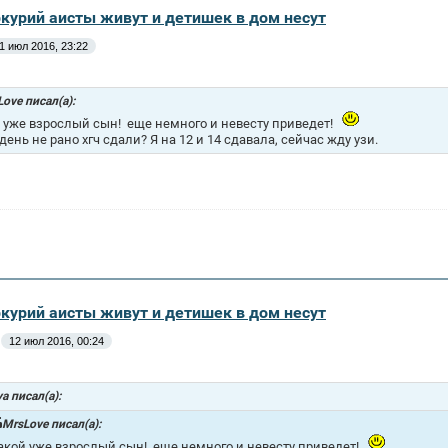
ркурий аисты живут и детишек в дом несут
1 июл 2016, 23:22
ove писал(а):
 уже взрослый сын!
еще немного и невесту приведет!
 день не рано хгч сдали? Я на 12 и 14 сдавала, сейчас жду узи.
ркурий аисты живут и детишек в дом несут
12 июл 2016, 00:24
a писал(а):
MrsLove писал(а):
акой уже взрослый сын!
еще немного и невесту приведет!