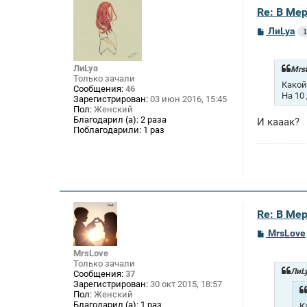
Re: В Ме
С
ЛиLya
1
о
о
б
ЛиLya
щ
MrsL
е
Только зачали
Какой
н
Сообщения:
46
На 10
и
Зарегистрирован:
03 июн 2016, 15:45
е
Пол:
Женский
Благодарил (а):
2 раза
И кааак?
Поблагодарили:
1 раз
Re: В Ме
С
MrsLove
о
о
MrsLove
б
Только зачали
щ
ЛиLy
Сообщения:
37
е
Зарегистрирован:
30 окт 2015, 18:57
н
Пол:
Женский
и
Благодарил (а):
1 раз
К