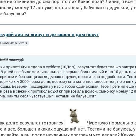
ще не отменили до сих пор что ли? Какая доза? Лилия, я все 
ночку моему 12 лет уже, да, остался у бабушки с дедушкой, у н
е балуешся?
ркурий аисты живут и детишек в дом несут
1 июл 2016, 23:13
ka80 писал(а):
ки привет! Хгч я сдала в субботу (10Дпп), результат будет только завтр
. 9 дней все было замечательно, я закрыла больничный и на 10 день н
ерином и без конца заглядываю в трусы, простите за подробности. Тест
держке хгч 3000 через день, поэтому они конечно полосатятся, но очень
 сдам. Беверли, поддержка у нас с тобой одинаковая. Тебе Прегнил еще 
ри раза в свежих протоколах 2-3 кг привозила домой. Сыночку моему 12 ле
уча. Как ты себя чувствуешь? Тестами не балуешся?
ак долго результат готовится!
Чувствую нормально себ
е и все, больше никаких ощущений нет. Тестами не балуюсь, 
Слушайте, а вы после неудачных программ что делали? Какую 