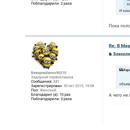
е
Поблагодарили:
2 раза
Н
И каа
Пока пол
Re: В Ме
С
Беверли
о
о
б
щ
Кара
БеверлиХиллз90210
е
Задорная первоклашка
н
Сообщения:
241
и
объяв
Зарегистрирован:
30 окт 2015, 19:08
е
Пол:
Женский
Благодарил (а):
10 раз
А чего не
Поблагодарили:
3 раза