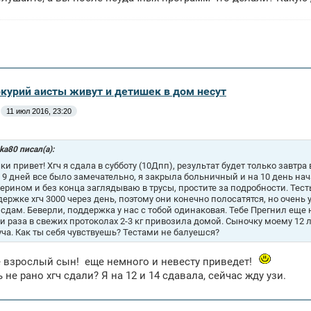
ркурий аисты живут и детишек в дом несут
11 июл 2016, 23:20
ka80 писал(а):
ки привет! Хгч я сдала в субботу (10Дпп), результат будет только завтр
. 9 дней все было замечательно, я закрыла больничный и на 10 день н
ерином и без конца заглядываю в трусы, простите за подробности. Тест
держке хгч 3000 через день, поэтому они конечно полосатятся, но очень
 сдам. Беверли, поддержка у нас с тобой одинаковая. Тебе Прегнил еще 
ри раза в свежих протоколах 2-3 кг привозила домой. Сыночку моему 12 ле
уча. Как ты себя чувствуешь? Тестами не балуешся?
е взрослый сын!
еще немного и невесту приведет!
 не рано хгч сдали? Я на 12 и 14 сдавала, сейчас жду узи.