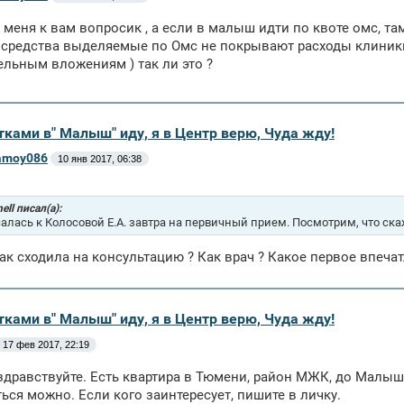
 меня к вам вопросик , а если в малыш идти по квоте омс, та
 средства выделяемые по Омс не покрывают расходы клиники
льным вложениям ) так ли это ?
тками в" Малыш" иду, я в Центр верю, Чуда жду!
amoy086
10 янв 2017, 06:38
ell писал(а):
алась к Колосовой Е.А. завтра на первичный прием. Посмотрим, что ска
Как сходила на консультацию ? Как врач ? Какое первое впеча
тками в" Малыш" иду, я в Центр верю, Чуда жду!
17 фев 2017, 22:19
здравствуйте. Есть квартира в Тюмени, район МЖК, до Малыша
ься можно. Если кого заинтересует, пишите в личку.