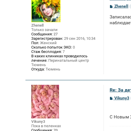
С
Zhenell
о
о
Записалас
б
щ
наблюдае
Zhenell
е
Только зачали
н
Сообщения:
27
и
Зарегистрирован:
29 сен 2016, 10:34
е
Пол:
Женский
Сколько попыток ЭКО:
0
Стаж бесплодия:
7
В каких клиниках проводилось
лечение:
Перинатальный центр
Тюмень
Откуда:
Тюмень
Re: За де
С
Vikuny3
о
о
б
щ
С Новым 2
е
Vikuny3
н
Пока в пеленках
и
Сообщения:
70
е