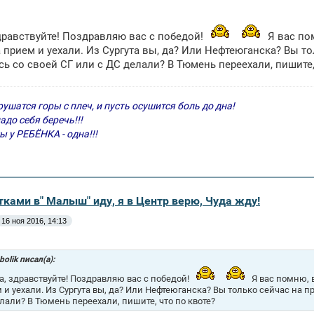
здравствуйте! Поздравляю вас с победой!
Я вас по
 прием и уехали. Из Сургута вы, да? Или Нефтеюганска? Вы т
ь со своей СГ или с ДС делали? В Тюмень переехали, пишите,
рушатся горы с плеч, и пусть осушится боль до дна!
адо себя беречь!!!
ы у РЕБЁНКА - одна!!!
тками в" Малыш" иду, я в Центр верю, Чуда жду!
16 ноя 2016, 14:13
l_bolik писал(а):
na, здравствуйте! Поздравляю вас с победой!
Я вас помню, 
 и уехали. Из Сургута вы, да? Или Нефтеюганска? Вы только сейчас на 
лали? В Тюмень переехали, пишите, что по квоте?