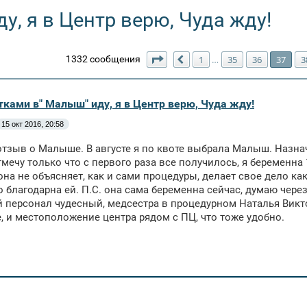
у, я в Центр верю, Чуда жду!
Страница
37
из
39
1332 сообщения
1
35
36
37
3
…
Пред.
тками в" Малыш" иду, я в Центр верю, Чуда жду!
15 окт 2016, 20:58
тзыв о Малыше. В августе я по квоте выбрала Малыш. Назна
отмечу только что с первого раза все получилось, я беременн
на не объясняет, как и сами процедуры, делает свое дело как 
о благодарна ей. П.С. она сама беременна сейчас, думаю через
 персонал чудесный, медсестра в процедурном Наталья Викт
 и местоположение центра рядом с ПЦ, что тоже удобно.