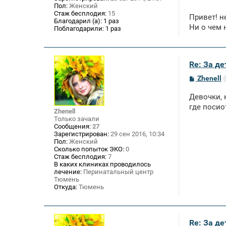
Пол:
Женский
Стаж бесплодия:
15
Привет! н
Благодарил (а):
1 раз
Ни о чем 
Поблагодарили:
1 раз
Re: За де
С
Zhenell
о
о
Девочки, 
б
щ
где посио
Zhenell
е
Только зачали
н
Сообщения:
27
и
Зарегистрирован:
29 сен 2016, 10:34
е
Пол:
Женский
Сколько попыток ЭКО:
0
Стаж бесплодия:
7
В каких клиниках проводилось
лечение:
Перинатальный центр
Тюмень
Откуда:
Тюмень
Re: За де