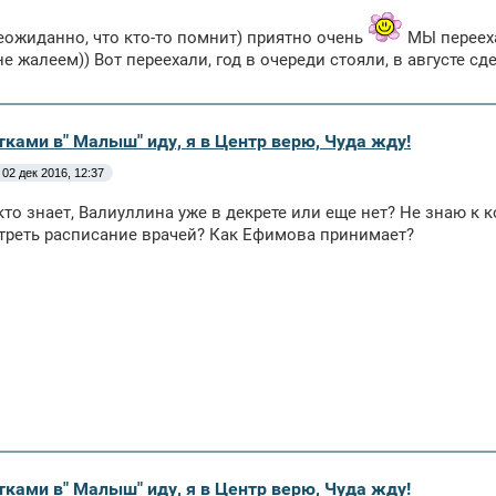
еожиданно, что кто-то помнит) приятно очень
МЫ перееха
не жалеем)) Вот переехали, год в очереди стояли, в августе сд
тками в" Малыш" иду, я в Центр верю, Чуда жду!
02 дек 2016, 12:37
кто знает, Валиуллина уже в декрете или еще нет? Не знаю к
треть расписание врачей? Как Ефимова принимает?
тками в" Малыш" иду, я в Центр верю, Чуда жду!