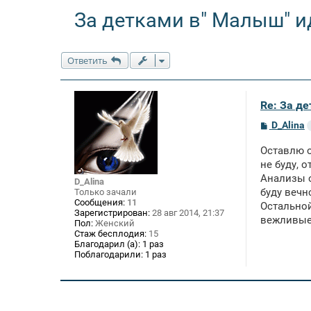
За детками в" Малыш" ид
Ответить
Re: За де
С
D_Alina
о
о
Оставлю о
б
щ
не буду, 
е
Анализы о
D_Alina
н
буду вечн
Только зачали
и
е
Сообщения:
11
Остальной
Зарегистрирован:
28 авг 2014, 21:37
вежливые,
Пол:
Женский
Стаж бесплодия:
15
Благодарил (а):
1 раз
Поблагодарили:
1 раз