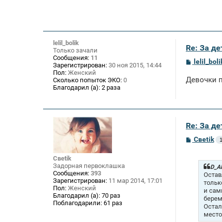
lelil_bolik
Re: За де
Только зачали
Сообщения:
11
С
lelil_boli
Зарегистрирован:
30 ноя 2015, 14:44
о
Пол:
Женский
о
Девочки п
Сколько попыток ЭКО:
0
б
Благодарил (а):
2 раза
щ
е
н
и
е
Re: За де
С
Свеtik
1
о
о
Свеtik
б
Задорная первоклашка
щ
D_Al
Сообщения:
393
е
Остав
н
Зарегистрирован:
11 мар 2014, 17:01
тольк
и
Пол:
Женский
и сам
е
Благодарил (а):
70 раз
берем
Поблагодарили:
61 раз
Остал
место