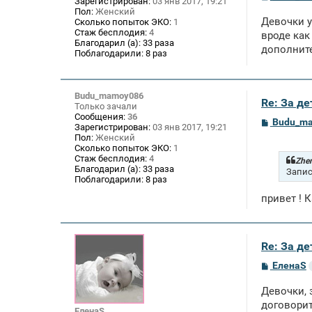
Зарегистрирован:
03 янв 2017, 19:21
о
Пол:
Женский
о
Девочки у
Сколько попыток ЭКО:
1
б
Стаж бесплодия:
4
щ
вроде как
Благодарил (а):
33 раза
е
дополните
Поблагодарили:
8 раз
н
и
е
Budu_mamoy086
Re: За де
Только зачали
Сообщения:
36
С
Budu_m
Зарегистрирован:
03 янв 2017, 19:21
о
Пол:
Женский
о
Сколько попыток ЭКО:
1
б
Стаж бесплодия:
4
щ
Zhen
Благодарил (а):
33 раза
е
Запис
Поблагодарили:
8 раз
н
и
привет ! 
е
Re: За де
С
ЕленаS
о
о
Девочки, 
б
щ
договорит
ЕленаS