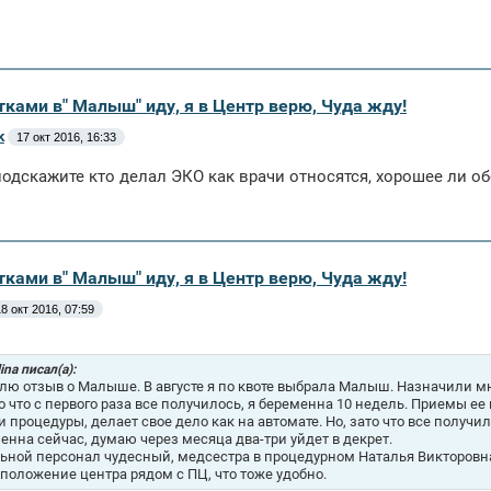
тками в" Малыш" иду, я в Центр верю, Чуда жду!
k
17 окт 2016, 16:33
одскажите кто делал ЭКО как врачи относятся, хорошее ли о
тками в" Малыш" иду, я в Центр верю, Чуда жду!
8 окт 2016, 07:59
ina писал(а):
лю отзыв о Малыше. В августе я по квоте выбрала Малыш. Назначили мне
о что с первого раза все получилось, я беременна 10 недель. Приемы ее
и процедуры, делает свое дело как на автомате. Но, зато что все получил
енна сейчас, думаю через месяца два-три уйдет в декрет.
ьной персонал чудесный, медсестра в процедурном Наталья Викторовна
положение центра рядом с ПЦ, что тоже удобно.