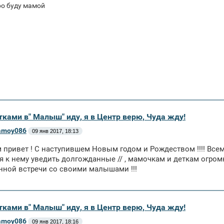
ро буду мамой
тками в" Малыш" иду, я в Центр верю, Чуда жду!
amoy086
09 янв 2017, 18:13
 привет ! С наступившем Новым годом и Рождеством !!!! Всем
я к нему уведить долгожданные // , мамочкам и деткам огро
ной встречи со своими малышами !!!
тками в" Малыш" иду, я в Центр верю, Чуда жду!
amoy086
09 янв 2017, 18:16