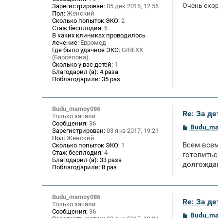
Очень ско
Зарегистрирован:
05 дек 2016, 12:56
Пол:
Женский
Сколько попыток ЭКО:
2
Стаж бесплодия:
6
В каких клиниках проводилось
лечение:
Евромед
Где было удачное ЭКО:
GIREXX
(Барселона)
Сколько у вас детей:
1
Благодарил (а):
4 раза
Поблагодарили:
35 раз
Budu_mamoy086
Re: За де
Только зачали
Сообщения:
36
С
Budu_m
Зарегистрирован:
03 янв 2017, 19:21
о
Пол:
Женский
о
Всем всем
Сколько попыток ЭКО:
1
б
Стаж бесплодия:
4
щ
готовитьс
Благодарил (а):
33 раза
е
долгождан
Поблагодарили:
8 раз
н
и
е
Budu_mamoy086
Re: За де
Только зачали
Сообщения:
36
С
Budu_m