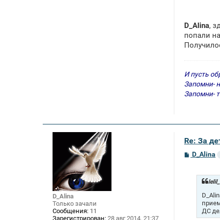
D_Alina
, 
попали на
Получилос
И пусть об
Запомни- н
Запомни- т
Re: За де
С
D_Alina
о
о
б
щ
leli
е
н
D_Ali
D_Alina
и
прием
Только зачали
е
ДС де
Сообщения:
11
Зарегистрирован:
28 авг 2014, 21:37