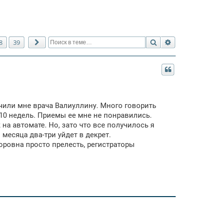
Поиск
Расширенный 
8
39
След.
чили мне врача Валиуллину. Много говорить
а 10 недель. Приемы ее мне не понравились.
на автомате. Но, зато что все получилось я
 месяца два-три уйдет в декрет.
оровна просто прелесть, регистраторы