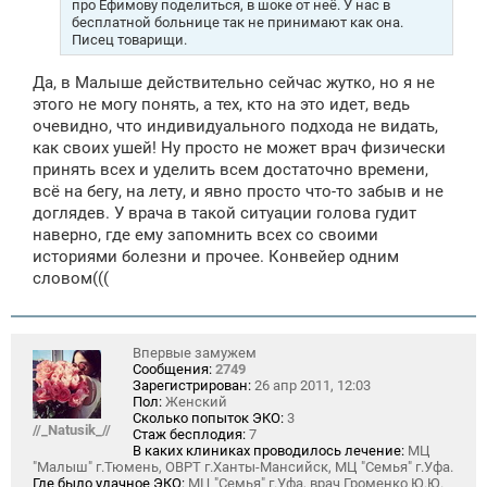
про Ефимову поделиться, в шоке от неё. У нас в
и
бесплатной больнице так не принимают как она.
е
Писец товарищи.
Да, в Малыше действительно сейчас жутко, но я не
этого не могу понять, а тех, кто на это идет, ведь
очевидно, что индивидуального подхода не видать,
как своих ушей! Ну просто не может врач физически
принять всех и уделить всем достаточно времени,
всё на бегу, на лету, и явно просто что-то забыв и не
доглядев. У врача в такой ситуации голова гудит
наверно, где ему запомнить всех со своими
историями болезни и прочее. Конвейер одним
словом(((
Впервые замужем
Сообщения:
2749
Зарегистрирован:
26 апр 2011, 12:03
Пол:
Женский
Сколько попыток ЭКО:
3
//_Natusik_//
Стаж бесплодия:
7
В каких клиниках проводилось лечение:
МЦ
"Малыш" г.Тюмень, ОВРТ г.Ханты-Мансийск, МЦ "Семья" г.Уфа.
Где было удачное ЭКО:
МЦ "Семья" г.Уфа, врач Громенко Ю.Ю.