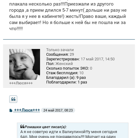
плакала несколько раз!!!Приезжали из другого
города ,а прием длился 5-7 минут( дольше ни разу не
была я у нее в кабинете!) жесть!Право ваше, каждый
сам выбирает! Но я больше к ней бы не пошла ни за
что!!!!!
Только зачали
Сообщения:
29
Зарегистрирован:
17 май 2017, 14:50
Пол:
Женский
Сколько попыток ЭКО:
0
Стаж бесплодия:
10
Благодарил (а):
9 раз
Поблагодарили:
1 раз
+++Люся+++
С
+++Люся+++
24 май 2017, 08:23
о
о
б
щ
Ромашки цвет писал(а):
е
А я не советую идти к Валиулиной!!!у меня сегодня
н
6дп. Мне очень не понравилось!!!! Молчит на один