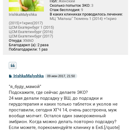
Пол:
Женский
Сколько попыток ЭКО:
3
Стаж бесплодия:
9
В каких клиниках проводилось лечение:
IrishkaMalyshka
МЦ "Малыш" Тюмень 1 (2014) +1крио
(2015)+1крио(2017)
ЦСМ Екатернбург 1 (2015)
ЦСМ Екатетинбург (2016)
ЦСМ Екатетинбург (2017)
Откуда:
ХМАО
Благодарил (а):
2 раза
Поблагодарили:
1 раз
С
IrishkaMalyshka
09 июн 2017, 21:50
о
о
"я_буду_мамой"
б
щ
Подскажите, где сейчас делаете ЭКО?
е
24 мая делали подсадку у ВШ, до подсадки и
н
гирудотерапия и каких только таблеток и уколов не
и
е
проставили, сегодня ХГЧ 14, очень расстроена, муж
вообще молчит. Остался один замороженный
эмбрион. Когда можно делать повторно подсадку?
Если можете, порекомендуйте клинику в Екб.[/quote]