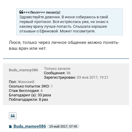
о
б
щ
+++Люся+++ писал(а):
е
Здравствуйте девочки. В июне собираюсь в свой
н
первый протокол. Вся истряслась уже, не знаю к
и
какому врачу лучше попасть. Слышала хорошие
е
отзывыи о Ефимовой. Может посоветуете.
Люся, только через личное общение можно понять-
ваш врач или нет.
Только зачали
Budu_mamoy086
Сообщения:
36
Зарегистрирован:
03 янв 2017, 19:21
Пол:
Женский
Сколько попыток ЭКО:
1
Стаж бесплодия:
4
Благодарил (а):
33 раза
Поблагодарили:
8 раз
С
Budu_mamoy086
19 май 2017, 07:45
о