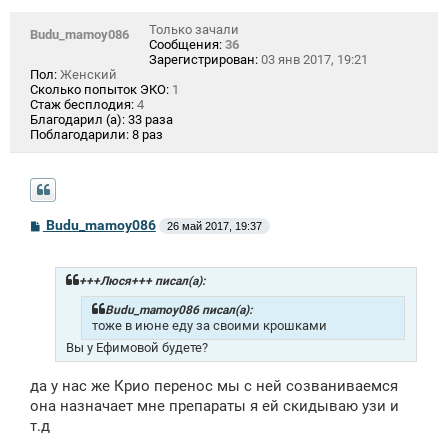
Только зачали
Budu_mamoy086
Сообщения:
36
Зарегистрирован:
03 янв 2017, 19:21
Пол:
Женский
Сколько попыток ЭКО:
1
Стаж бесплодия:
4
Благодарил (а):
33 раза
Поблагодарили:
8 раз
С
Budu_mamoy086
26 май 2017, 19:37
о
о
б
щ
+++Люся+++ писал(а):
е
н
Budu_mamoy086 писал(а):
и
тоже в июне еду за своими крошками
е
Вы у Ефимовой будете?
да у нас же Крио перенос мы с ней созваниваемся
она назначает мне препараты я ей скидываю узи и
т.д