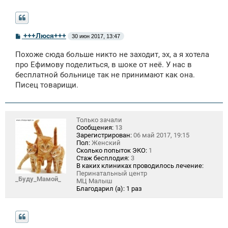
С
+++Люся+++
30 июн 2017, 13:47
о
о
Похоже сюда больше никто не заходит, эх, а я хотела
б
щ
про Ефимову поделиться, в шоке от неё. У нас в
е
бесплатной больнице так не принимают как она.
н
Писец товарищи.
и
е
Только зачали
Сообщения:
13
Зарегистрирован:
06 май 2017, 19:15
Пол:
Женский
Сколько попыток ЭКО:
1
Стаж бесплодия:
3
В каких клиниках проводилось лечение:
Перинатальный центр
_Буду_Мамой_
МЦ Малыш
Благодарил (а):
1 раз