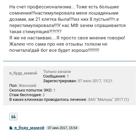
На счет профессионализма... Тоже есть большие
сомнения!!!настимулировала меня лошадиными
дозами, аж 21 клетка была!!!!из них 8 пустые!!!т.е
перестимулировала!!!У нас МФ зачем спрашивается
такая стимуляция?!?!?!?
Я же не настаиваю....Я просто свое мнение говорю!
Жалею что сама про нее отзывы толком не
почитала!дай бог все будет хорошо!!!!!!!!!
Только зачали
я_буду_мамой
Сообщения:
1
Зарегистрирован:
07 июн 2017, 15:21
Пол:
Женский
Сколько попыток ЭКО:
1
Стаж бесплодия:
3
В каких клиниках проводилось лечение:
ЗАО "Малыш" 2017 (1)
С
я_буду_мамой
07 июн 2017, 15:54
о
о