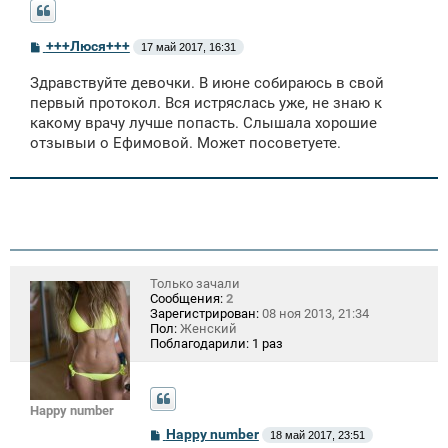
С
+++Люся+++
17 май 2017, 16:31
о
о
Здравствуйте девочки. В июне собираюсь в свой
б
щ
первый протокол. Вся истряслась уже, не знаю к
е
какому врачу лучше попасть. Слышала хорошие
н
отзывыи о Ефимовой. Может посоветуете.
и
е
Только зачали
Сообщения:
2
Зарегистрирован:
08 ноя 2013, 21:34
Пол:
Женский
Поблагодарили:
1 раз
Happy number
С
Happy number
18 май 2017, 23:51
о