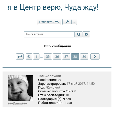
я в Центр верю, Чуда жду!
Ответить
Поиск
Расширенный п
1332 сообщения
Страница
38
из
39
1
35
36
37
38
39
…
Пред.
След.
Только зачали
Сообщения:
29
Зарегистрирован:
17 май 2017, 14:50
Пол:
Женский
Сколько попыток ЭКО:
0
Стаж бесплодия:
10
Благодарил (а):
9 раз
Поблагодарили:
1 раз
+++Люся+++