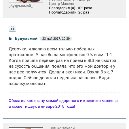
Центр Малыш
_Будумамой_
Благодарил (а):
102 раза
Поблагодарили:
26 раз
С
_Будумамой_
23 май 2017, 10:39
о
о
Девочки, я желаю всем только победных
б
щ
протоколов. У нас была морфология 0 % и амг 1.1
е
Когда пришла первый раз на прием к ВШ не смотря
н
на сухость общения, поняла, что это мой доктор и у
и
е
нас все получится. Делали эко+икси. Взяли 9 як, 7
опдод. Сейчас девятая неделька началась. Видят
парочку малышат.
Обязательно стану мамой здорового и крепкого малыша,
а может и двух в январе 2018 года!
Только зачали