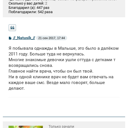
Сколько у вас детей:
2
Благодарил (а):
447 раз
Поблагодарили:
542 раза
С
//_Natusik_//
21 сен 2017, 17:44
о
о
Я побывала однажды в Малыше, это было а далёком
б
щ
2011 году. Больше туда не вернулась.
е
Многие знакомые девочки ушли оттуда с детками т
н
возвращались снова.
и
е
Главное найти врача, чтобы он был твой.
Ни в одной клинике врач не будет вам отвечать на
каждое ваше смс. Везде мало говорят, больше
делают.
Только зачали