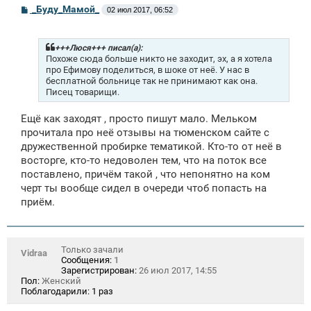
С
_Буду_Мамой_
02 июл 2017, 06:52
о
о
б
щ
+++Люся+++ писал(а):
е
Похоже сюда больше никто не заходит, эх, а я хотела
н
про Ефимову поделиться, в шоке от неё. У нас в
и
бесплатной больнице так не принимают как она.
е
Писец товарищи.
Ещё как заходят , просто пишут мало. Мельком
прочитала про неё отзывы на тюменском сайте с
дружественной пробирке тематикой. Кто-то от неё в
восторге, кто-то недоволен тем, что на поток все
поставлено, причём такой , что непонятно на ком
черт ты вообще сидел в очереди чтоб попасть на
приём.
Только зачали
Vidraa
Сообщения:
1
Зарегистрирован:
26 июл 2017, 14:55
Пол:
Женский
Поблагодарили:
1 раз