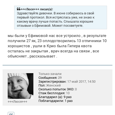
о
б
щ
+++Люся+++ писал(а):
е
Здравствуйте девочки. В июне собираюсь в свой
н
первый протокол. Вся истряслась уже, не знаю к
и
какому врачу лучше попасть. Слышала хорошие
е
отзывыи о Ефимовой. Может посоветуете.
мы были у Ефимовой нас все устроило , в результате
получили 27 як, 23 оплодотворились 13 отличники 10
хорошистов , ушли в Крио была Гипера квота
осталась не закрытая , врач всегда на связи , все
объясняет , рассказывает .
Только зачали
Сообщения:
29
Зарегистрирован:
17 май 2017, 14:50
Пол:
Женский
Сколько попыток ЭКО:
0
Стаж бесплодия:
10
Благодарил (а):
9 раз
Поблагодарили:
1 раз
+++Люся+++