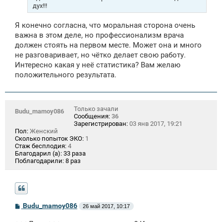
и
дух!!!
е
Я конечно согласна, что моральная сторона очень
важна в этом деле, но профессионализм врача
должен стоять на первом месте. Может она и много
не разговаривает, но чётко делает свою работу.
Интересно какая у неё статистика? Вам желаю
положительного результата.
Только зачали
Budu_mamoy086
Сообщения:
36
Зарегистрирован:
03 янв 2017, 19:21
Пол:
Женский
Сколько попыток ЭКО:
1
Стаж бесплодия:
4
Благодарил (а):
33 раза
Поблагодарили:
8 раз
С
Budu_mamoy086
26 май 2017, 10:17
о
о