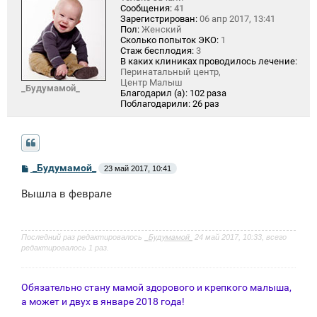
Сообщения:
41
Зарегистрирован:
06 апр 2017, 13:41
Пол:
Женский
Сколько попыток ЭКО:
1
Стаж бесплодия:
3
В каких клиниках проводилось лечение:
Перинатальный центр,
Центр Малыш
_Будумамой_
Благодарил (а):
102 раза
Поблагодарили:
26 раз
С
_Будумамой_
23 май 2017, 10:41
о
о
Вышла в феврале
б
щ
е
н
и
Последний раз редактировалось
_Будумамой_
24 май 2017, 10:33, всего
е
редактировалось 1 раз.
Обязательно стану мамой здорового и крепкого малыша,
а может и двух в январе 2018 года!