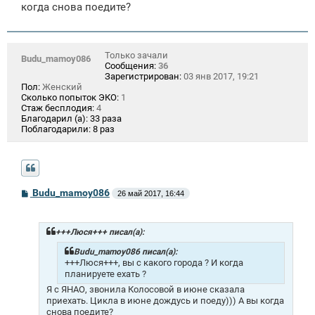
когда снова поедите?
Только зачали
Budu_mamoy086
Сообщения:
36
Зарегистрирован:
03 янв 2017, 19:21
Пол:
Женский
Сколько попыток ЭКО:
1
Стаж бесплодия:
4
Благодарил (а):
33 раза
Поблагодарили:
8 раз
С
Budu_mamoy086
26 май 2017, 16:44
о
о
б
щ
+++Люся+++ писал(а):
е
н
Budu_mamoy086 писал(а):
и
+++Люся+++, вы с какого города ? И когда
е
планируете ехать ?
Я с ЯНАО, звонила Колосовой в июне сказала
приехать. Цикла в июне дождусь и поеду))) А вы когда
снова поедите?