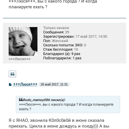
+++Люся+++, вы с какого города ? И когда
б
щ
планируете ехать ?
е
н
и
е
Только зачали
Сообщения:
29
Зарегистрирован:
17 май 2017, 14:50
Пол:
Женский
Сколько попыток ЭКО:
0
Стаж бесплодия:
10
Благодарил (а):
9 раз
Поблагодарили:
1 раз
+++Люся+++
С
+++Люся+++
26 май 2017, 11:31
о
о
б
щ
Budu_mamoy086 писал(а):
е
+++Люся+++, вы с какого города ? И когда планируете
н
ехать ?
и
е
Я с ЯНАО, звонила К0л0с0в0й в июне сказала
приехать. Цикла в июне дождусь и поеду))) А вы