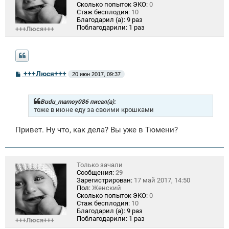
Сколько попыток ЭКО:
0
Стаж бесплодия:
10
Благодарил (а):
9 раз
Поблагодарили:
1 раз
+++Люся+++
С
+++Люся+++
20 июн 2017, 09:37
о
о
б
щ
Budu_mamoy086 писал(а):
е
тоже в июне еду за своими крошками
н
и
Привет. Ну что, как дела? Вы уже в Тюмени?
е
Только зачали
Сообщения:
29
Зарегистрирован:
17 май 2017, 14:50
Пол:
Женский
Сколько попыток ЭКО:
0
Стаж бесплодия:
10
Благодарил (а):
9 раз
Поблагодарили:
1 раз
+++Люся+++