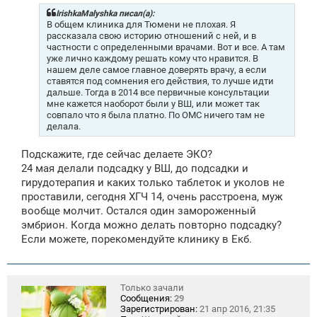
б
щ
IrishkaMalyshka писал(а):
е
В общем клиника для Тюмени не плохая. Я
н
рассказала свою историю отношений с ней, и в
и
частности с определенными врачами. Вот и все. А там
е
уже лично каждому решать кому что нравится. В
нашем деле самое главное доверять врачу, а если
ставятся под сомнения его действия, то лучше идти
дальше. Тогда в 2014 все первичные консультации
мне кажется наоборот были у ВШ, или может так
совпало что я была платно. По ОМС ничего там не
делала.
Подскажите, где сейчас делаете ЭКО?
24 мая делали подсадку у ВШ, до подсадки и
гирудотерапия и каких только таблеток и уколов не
проставили, сегодня ХГЧ 14, очень расстроена, муж
вообще молчит. Остался один замороженный
эмбрион. Когда можно делать повторно подсадку?
Если можете, порекомендуйте клинику в Екб.
Только зачали
Сообщения:
29
Зарегистрирован:
21 апр 2016, 21:35