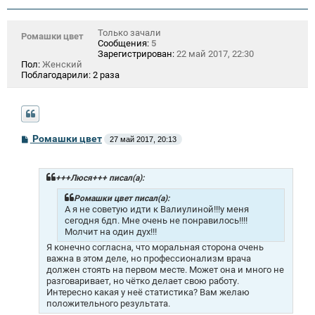
Только зачали
Ромашки цвет
Сообщения:
5
Зарегистрирован:
22 май 2017, 22:30
Пол:
Женский
Поблагодарили:
2 раза
С
Ромашки цвет
27 май 2017, 20:13
о
о
б
щ
+++Люся+++ писал(а):
е
н
Ромашки цвет писал(а):
и
А я не советую идти к Валиулиной!!!у меня
е
сегодня 6дп. Мне очень не понравилось!!!!
Молчит на один дух!!!
Я конечно согласна, что моральная сторона очень
важна в этом деле, но профессионализм врача
должен стоять на первом месте. Может она и много не
разговаривает, но чётко делает свою работу.
Интересно какая у неё статистика? Вам желаю
положительного результата.