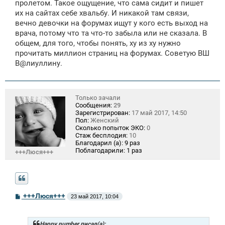
пролетом. Такое ощущение, что сама сидит и пишет
их на сайтах себе хвальбу. И никакой там связи,
вечно девочки на форумах ищут у кого есть выход на
врача, потому что та что-то забыла или не сказала. В
общем, для того, чтобы понять, ху из ху нужно
прочитать миллион страниц на форумах. Советую ВШ
В@лиуллину.
Только зачали
Сообщения:
29
Зарегистрирован:
17 май 2017, 14:50
Пол:
Женский
Сколько попыток ЭКО:
0
Стаж бесплодия:
10
Благодарил (а):
9 раз
Поблагодарили:
1 раз
+++Люся+++
С
+++Люся+++
23 май 2017, 10:04
о
о
б
щ
Happy number писал(а):