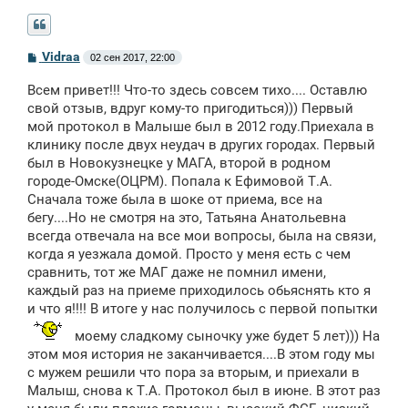
С
Vidraa
02 сен 2017, 22:00
о
о
Всем привет!!! Что-то здесь совсем тихо.... Оставлю
б
щ
свой отзыв, вдруг кому-то пригодиться))) Первый
е
мой протокол в Малыше был в 2012 году.Приехала в
н
клинику после двух неудач в других городах. Первый
и
е
был в Новокузнецке у МАГА, второй в родном
городе-Омске(ОЦРМ). Попала к Ефимовой Т.А.
Сначала тоже была в шоке от приема, все на
бегу....Но не смотря на это, Татьяна Анатольевна
всегда отвечала на все мои вопросы, была на связи,
когда я уезжала домой. Просто у меня есть с чем
сравнить, тот же МАГ даже не помнил имени,
каждый раз на приеме приходилось обьяснять кто я
и что я!!!! В итоге у нас получилось с первой попытки
моему сладкому сыночку уже будет 5 лет))) На
этом моя история не заканчивается....В этом году мы
с мужем решили что пора за вторым, и приехали в
Малыш, снова к Т.А. Протокол был в июне. В этот раз