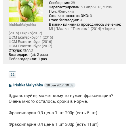
Сообщения:
29
Зарегистрирован:
21 апр 2016, 21:35
Пол:
Женский
Сколько попыток ЭКО:
3
Стаж бесплодия:
9
В каких клиниках проводилось лечение:
IrishkaMalyshka
МЦ "Малыш" Тюмень 1 (2014) +1крио
(2015)+1крио(2017)
ЦСМ Екатернбург 1 (2015)
ЦСМ Екатетинбург (2016)
ЦСМ Екатетинбург (2017)
Откуда:
ХМАО
Благодарил (а):
2 раза
Поблагодарили:
1 раз
С
IrishkaMalyshka
28 сен 2017, 20:55
о
о
Здравствуйте, может кому то нужен фраксипарин?
б
щ
Очень много осталось, сроки в норме.
е
н
Фраксипарин 0,3 цена 1 шт 200р (есть 5 шт)
и
е
Фраксипарин 0,4 цена 1 шт 300р (есть 11шт)