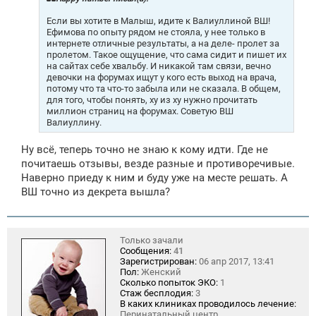
е
н
Если вы хотите в Малыш, идите к Валиуллиной ВШ!
и
Ефимова по опыту рядом не стояла, у нее только в
е
интернете отличные результаты, а на деле- пролет за
пролетом. Такое ощущение, что сама сидит и пишет их
на сайтах себе хвальбу. И никакой там связи, вечно
девочки на форумах ищут у кого есть выход на врача,
потому что та что-то забыла или не сказала. В общем,
для того, чтобы понять, ху из ху нужно прочитать
миллион страниц на форумах. Советую ВШ
Валиуллину.
Ну всё, теперь точно не знаю к кому идти. Где не
почитаешь отзывы, везде разные и противоречивые.
Наверно приеду к ним и буду уже на месте решать. А
ВШ точно из декрета вышла?
Только зачали
Сообщения:
41
Зарегистрирован:
06 апр 2017, 13:41
Пол:
Женский
Сколько попыток ЭКО:
1
Стаж бесплодия:
3
В каких клиниках проводилось лечение:
Перинатальный центр,