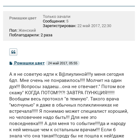
Только зачали
Ромашки цвет
Сообщения:
5
Зарегистрирован:
22 май 2017, 22:30
Пол:
Женский
Поблагодарили:
2 раза
С
Ромашки цвет
24 май 2017, 05:55
о
о
А я не советую идти к В@лиулиной!!!у меня сегодня
б
щ
6дп. Мне очень не понравилось!!!! Молчит на один
е
дух!!! Вопросы задаеш...она не отвечает." Потом все
н
скажу" КОГДА ПОТОМ!?!?! ЗАВТРА ПУНКЦИЯ!!!!!!
и
е
Вообщем весь протокол "в темную". Такого врача
"молчунью" я даже в обычных поликлинниках не
встречала!!!!! Я понимаю может специалист хороший,
но человечнее надо быть!!! Для нее это
повседневка!!!! А для меня то событие!!!!да и народу
к ней меньше чем к остальным врачам!!! Если б
знала что она такая!!!сроду бы не пошла к ней!даже