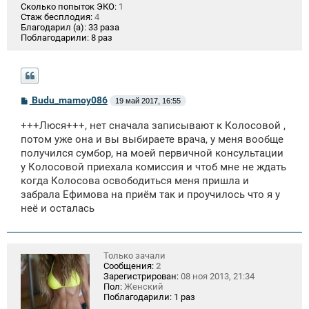
Сколько попыток ЭКО:
1
Стаж бесплодия:
4
Благодарил (а):
33 раза
Поблагодарили:
8 раз
С
Budu_mamoy086
19 май 2017, 16:55
о
о
+++Люся+++, нет сначала записывают к Колосовой ,
б
щ
потом уже она и вы выбираете врача, у меня вообще
е
получился сумбор, на моей первичной консультации
н
у Колосовой приехала комиссия и чтоб мне не ждать
и
е
когда Колосова освободиться меня пришла и
забрала Ефимова на приём так и проучилось что я у
неё и осталась
Только зачали
Сообщения:
2
Зарегистрирован:
08 ноя 2013, 21:34
Пол:
Женский
Поблагодарили:
1 раз