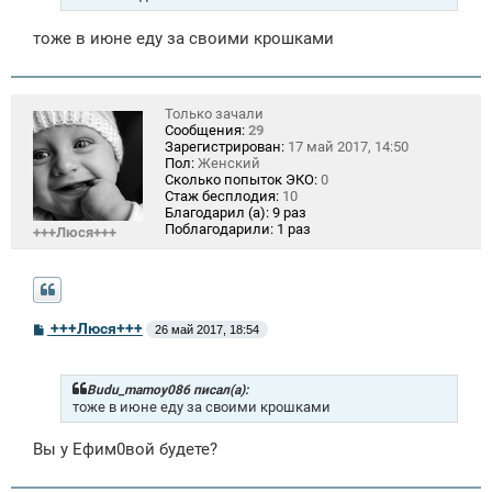
тоже в июне еду за своими крошками
Только зачали
Сообщения:
29
Зарегистрирован:
17 май 2017, 14:50
Пол:
Женский
Сколько попыток ЭКО:
0
Стаж бесплодия:
10
Благодарил (а):
9 раз
Поблагодарили:
1 раз
+++Люся+++
С
+++Люся+++
26 май 2017, 18:54
о
о
б
щ
Budu_mamoy086 писал(а):
е
тоже в июне еду за своими крошками
н
и
Вы у Ефим0вой будете?
е