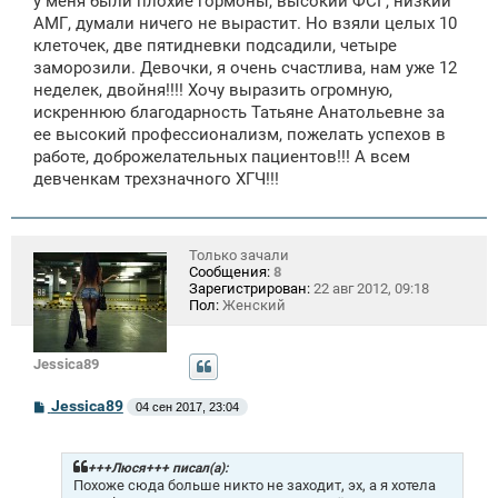
у меня были плохие гормоны, высокий ФСГ, низкий
АМГ, думали ничего не вырастит. Но взяли целых 10
клеточек, две пятидневки подсадили, четыре
заморозили. Девочки, я очень счастлива, нам уже 12
неделек, двойня!!!! Хочу выразить огромную,
искреннюю благодарность Татьяне Анатольевне за
ее высокий профессионализм, пожелать успехов в
работе, доброжелательных пациентов!!! А всем
девченкам трехзначного ХГЧ!!!
Только зачали
Сообщения:
8
Зарегистрирован:
22 авг 2012, 09:18
Пол:
Женский
Jessica89
С
Jessica89
04 сен 2017, 23:04
о
о
б
щ
+++Люся+++ писал(а):
е
Похоже сюда больше никто не заходит, эх, а я хотела
н