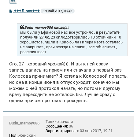
С
+++Люся+++
19 май 2017, 08:43
о
о
б
щ
Budu_mamoy086 писал(а):
е
мы были у Ефимовой нас все устроило , в результате
н
получили 27 як, 23 оплодотворились 13 отличники 10
и
хорошистов , ушли в Крио была Гипера квота осталась
е
не закрытая , врач всегда на связи , все объясняет ,
рассказывает .
Ого, 27 - хороший урожай))). И вы к ней сразу
записывались на прием или сначала в первый раз
Колосова принимает? Я хотела к Колосовой попасть,
но она в конце июня в отпуск уходит, конечно мы
можем с ней протокол начать, но потом к другому
врачу переходить не хотелось бы. Лучше сразу с
одним врачом протокол проходить.
Только зачали
Budu_mamoy086
Сообщения:
36
Зарегистрирован:
03 янв 2017, 19:21
Пол:
Женский