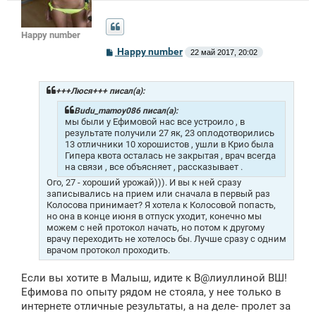
Happy number
С
Happy number
22 май 2017, 20:02
о
о
б
щ
+++Люся+++ писал(а):
е
н
Budu_mamoy086 писал(а):
и
мы были у Ефимовой нас все устроило , в
е
результате получили 27 як, 23 оплодотворились
13 отличники 10 хорошистов , ушли в Крио была
Гипера квота осталась не закрытая , врач всегда
на связи , все объясняет , рассказывает .
Ого, 27 - хороший урожай))). И вы к ней сразу
записывались на прием или сначала в первый раз
Колосова принимает? Я хотела к Колосовой попасть,
но она в конце июня в отпуск уходит, конечно мы
можем с ней протокол начать, но потом к другому
врачу переходить не хотелось бы. Лучше сразу с одним
врачом протокол проходить.
Если вы хотите в Малыш, идите к В@лиуллиной ВШ!
Ефимова по опыту рядом не стояла, у нее только в
интернете отличные результаты, а на деле- пролет за