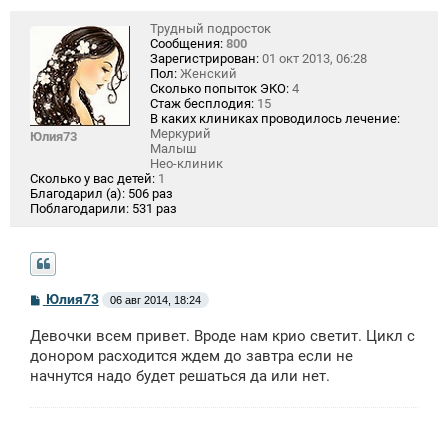
Трудный подросток
Сообщения:
800
Зарегистрирован:
01 окт 2013, 06:28
Пол:
Женский
Сколько попыток ЭКО:
4
Стаж бесплодия:
15
В каких клиниках проводилось лечение:
Меркурий
Юлия73
Малыш
Нео-клиник
Сколько у вас детей:
1
Благодарил (а):
506 раз
Поблагодарили:
531 раз
С
Юлия73
06 авг 2014, 18:24
о
о
Девочки всем привет. Вроде нам крио светит. Цикл с
б
щ
донором расходится ждем до завтра если не
е
начнутся надо будет решаться да или нет.
н
и
е