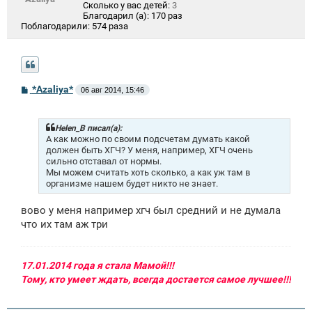
Сколько у вас детей:
3
Благодарил (а):
170 раз
Поблагодарили:
574 раза
С
*Azaliya*
06 авг 2014, 15:46
о
о
б
щ
Helen_B писал(а):
е
А как можно по своим подсчетам думать какой
н
должен быть ХГЧ? У меня, например, ХГЧ очень
и
сильно отставал от нормы.
е
Мы можем считать хоть сколько, а как уж там в
организме нашем будет никто не знает.
вово у меня например хгч был средний и не думала
что их там аж три
17.01.2014 года я стала Мамой!!!
Тому, кто умеет ждать, всегда достается самое лучшее!!!