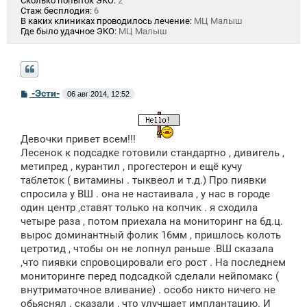
Сколько попыток ЭКО:
2
Стаж бесплодия:
6
В каких клиниках проводилось лечение:
МЦ Малыш
Где было удачное ЭКО:
МЦ Малыш
С
-Эсти-
06 авг 2014, 12:52
о
о
б
щ
Девочки привет всем!!!
е
н
Лесенок к подсадке готовили стандартно , дивигель ,
и
метипред , курантил , прогестерон и ещё кучу
е
таблеток ( витамины . тыквеол и т.д.) Про пиявки
спросила у ВШ . она не настаивала , у нас в городе
один центр ,ставят только на копчик . я сходила
четыре раза , потом приехала на мониторинг на 6д.ц.
вырос доминантный фолик 16мм , пришлось колоть
цетротид , чтобы он не лопнул раньше .ВШ сказала
,что пиявки спровоцировали его рост . На последнем
мониторинге перед подсадкой сделали нейпомакс (
внутриматочное вливание) . особо никто ничего не
обьяснял . сказали , что улучшает имплантацию. И