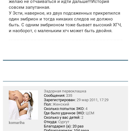
желаю не отчаиваться и идти дальше!!!История
совсем запутанная.
У Эсти, наверное, из двух подсаженных прикрепился
один эмбрион и тогда никаких следов не должно
быть. С одним эмбрионом тоже бывает высокий ХГЧ,
и наоборот, с маленьким хгч может быть двойня.
Задорная первоклашка
Сообщения:
235
Зарегистрирован:
29 мар 2011, 17:29
Пол:
Женский
Сколько попыток ЭКО:
4
Где было удачное ЭКО:
ЦСМ
Сколько у вас детей:
2
Откуда:
Сургут
komariha
Благодарил (а):
20 раз
Поблагодарили:
104 раза