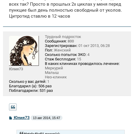
всех так? Просто в прошлых 2х циклах у меня перед
и
е
пункцие был день полностью свободный от уколов.
Цитротид ставлю в 12 часов
Трудный подросток
Сообщения:
800
Зарегистрирован:
01 окт 2013, 06:28
Пол:
Женский
Сколько попыток ЭКО:
4
Стаж бесплодия:
15
В каких клиниках проводилось лечение:
Меркурий
Юлия73
Малыш
Нео-клиник
Сколько у вас детей:
1
Благодарил (а):
506 раз
Поблагодарили:
531 раз
С
Юлия73
13 авг 2014, 15:47
о
о
б
щ