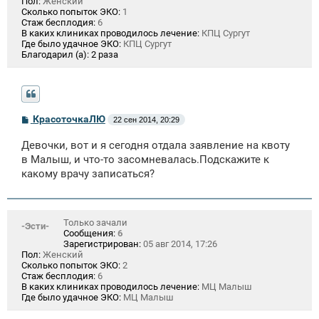
Пол:
Женский
Сколько попыток ЭКО:
1
Стаж бесплодия:
6
В каких клиниках проводилось лечение:
КПЦ Сургут
Где было удачное ЭКО:
КПЦ Сургут
Благодарил (а):
2 раза
С
КрасоточкаЛЮ
22 сен 2014, 20:29
о
о
Девочки, вот и я сегодня отдала заявление на квоту
б
щ
в Малыш, и что-то засомневалась.Подскажите к
е
какому врачу записаться?
н
и
е
Только зачали
-Эсти-
Сообщения:
6
Зарегистрирован:
05 авг 2014, 17:26
Пол:
Женский
Сколько попыток ЭКО:
2
Стаж бесплодия:
6
В каких клиниках проводилось лечение:
МЦ Малыш
Где было удачное ЭКО:
МЦ Малыш