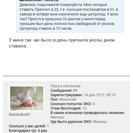
Natalo4ka81 писал(а):
е
Девочки, подскажите пожалуйста. Мне сегодня
н
ставить Прегнил в 23, т.е. пункция послезавтра в пт. А
и
завтра в четверг мне назначили еще цитротид. У всех
е
так? Просто в прошлых 2х циклах у меня перед
пункцие был день полностью свободный от уколов.
Цитротид ставлю в 12 часов
У меня так -же было в день прегнила уколы днем
ставила .
Пока в пеленках
Сообщения:
89
Зарегистрирован:
14 дек 2011, 09:13
Пол:
Женский
Сколько попыток ЭКО:
4
Стаж бесплодия:
13
В каких клиниках проводилось лечение:
Natalo4ka81
Малыш
Где было удачное ЭКО:
Малыш
Сколько у вас детей:
1
Благодарил (а):
6 раз