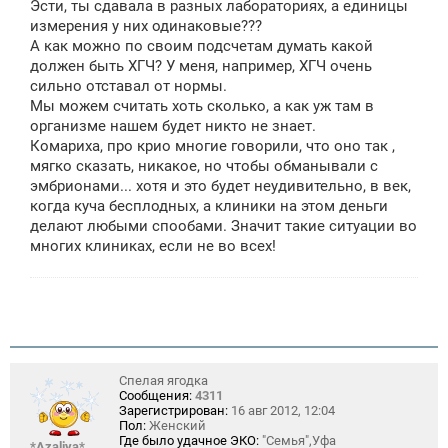
Эсти, ты сдавала в разных лабораториях, а единицы
б
щ
измерения у них одинаковые???
е
А как можно по своим подсчетам думать какой
н
должен быть ХГЧ? У меня, например, ХГЧ очень
и
е
сильно отставал от нормы.
Мы можем считать хоть сколько, а как уж там в
организме нашем будет никто не знает.
Комариха, про крио многие говорили, что оно так ,
мягко сказать, никакое, но чтобы обманывали с
эмбрионами... хотя и это будет неудивительно, в век,
когда куча бесплодных, а клиники на этом деньги
делают любыми спообами. Значит такие ситуации во
многих клиниках, если не во всех!
Спелая ягодка
Сообщения:
4311
Зарегистрирован:
16 авг 2012, 12:04
Пол:
Женский
Где было удачное ЭКО:
"Семья",Уфа
*Azaliya*