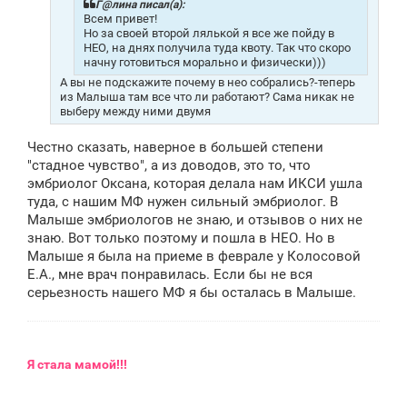
н
Г@лина писал(а):
и
Всем привет!
е
Но за своей второй лялькой я все же пойду в
НЕО, на днях получила туда квоту. Так что скоро
начну готовиться морально и физически)))
А вы не подскажите почему в нео собрались?-теперь
из Малыша там все что ли работают? Сама никак не
выберу между ними двумя
Честно сказать, наверное в большей степени
"стадное чувство", а из доводов, это то, что
эмбриолог Оксана, которая делала нам ИКСИ ушла
туда, с нашим МФ нужен сильный эмбриолог. В
Малыше эмбриологов не знаю, и отзывов о них не
знаю. Вот только поэтому и пошла в НЕО. Но в
Малыше я была на приеме в феврале у Колосовой
Е.А., мне врач понравилась. Если бы не вся
серьезность нашего МФ я бы осталась в Малыше.
Я
стала мамой!!!