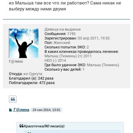
из Малыша там все что ли работают? Сама никак не
выберу между ними двумя
Девица на выданье
Сообщения:
1192
Зарегистрирован:
03 апр 2011, 19:53
Пол:
Женский
Сколько попыток ЭКО:
2
В каких клиниках проводилось лечение:
Малыш (Тюмень) (+) 2011
НЕО (-) 2014
Г@лина
Где было удачное ЭКО:
Малыш (Тюмень)
Сколько у вас детей:
1
Откуда:
из Сургута
Благодарил (а):
242 раза
Поблагодарили:
472 раза
С
Г@лина
24 сен 2014, 13:01
о
о
б
щ
КрасоточкаЛЮ писал(а):
е