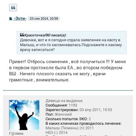
С
-Эсти-
23 сен 2014, 10:59
о
о
б
щ
КрасоточкаЛЮ писал(а):
е
Девочки, вот и я сегодня отдала заявление на квоту в
н
Малыш, и что-то засомневалась.Подскажите к какому
и
врачу записаться?
е
Привет! Отбрось сомнения , всё получиться !!! У меня
в первом протоколе была ЕА , во втором победном
ВШ . Ничего плохого сказать не могу , врачи
грамотные , внимательные.
Девица на выданье
Сообщения:
1192
Зарегистрирован:
03 апр 2011, 19:53
Пол:
Женский
Сколько попыток ЭКО:
2
В каких клиниках проводилось лечение:
Малыш (Тюмень) (+) 2011
НЕО (-) 2014
Г@лина