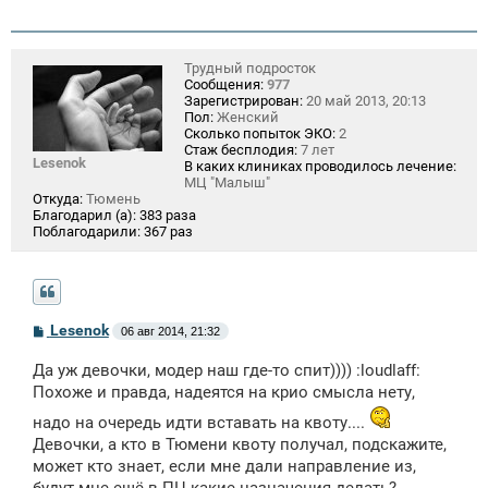
Трудный подросток
Сообщения:
977
Зарегистрирован:
20 май 2013, 20:13
Пол:
Женский
Сколько попыток ЭКО:
2
Стаж бесплодия:
7 лет
Lesenok
В каких клиниках проводилось лечение:
МЦ "Малыш"
Откуда:
Тюмень
Благодарил (а):
383 раза
Поблагодарили:
367 раз
С
Lesenok
06 авг 2014, 21:32
о
о
Да уж девочки, модер наш где-то спит)))) :loudlaff:
б
щ
Похоже и правда, надеятся на крио смысла нету,
е
н
надо на очередь идти вставать на квоту....
и
Девочки, а кто в Тюмени квоту получал, подскажите,
е
может кто знает, если мне дали направление из,
будут мне ещё в ПЦ какие назначения делать?