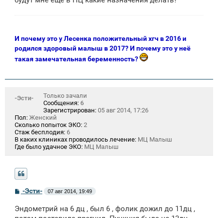
И почему это у Лесенка положительный хгч в 2016 и
родился здоровый малыш в 2017? И почему это у неё
такая замечательная беременность?
Только зачали
-Эсти-
Сообщения:
6
Зарегистрирован:
05 авг 2014, 17:26
Пол:
Женский
Сколько попыток ЭКО:
2
Стаж бесплодия:
6
В каких клиниках проводилось лечение:
МЦ Малыш
Где было удачное ЭКО:
МЦ Малыш
С
-Эсти-
07 авг 2014, 19:49
о
о
Эндометрий на 6 дц , был 6 , фолик дожил до 11дц ,
б
щ