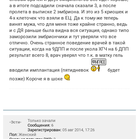
а в итоге подсадили сначала сказали 3, а после
пролета в выписке 2 эмбриона. И это из 5 криошек и
4-х клеточек что взяли в ЕЦ. Да к тому-же теперь
винят мужа, что для меня тоже крайне странно, ведь
и с ДЯ раньше была видна вся ситуация, однако типо
заморозили эмбриончики и тут уверяли что все
отлично. Очень странное поведение врачей в такой
ситуации, когда на 9ДПП и после укола ХГЧ на 6 ДПП
результат всего 8, врач уверял что т.к. в матку гель
вводили имплантация (пятидневок
будет
позже) Короче я в шоке
Только зачали
-Эсти-
Сообщения:
6
Зарегистрирован:
05 авг 2014, 17:26
Пол:
Женский