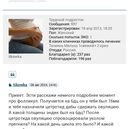
е
редактировалось 2 раза.
Трудный подросток
Сообщения:
597
Зарегистрирован:
18 апр 2013, 18:25
Пол:
Женский
Сколько попыток ЭКО:
1
В каких клиниках проводилось лечение:
Тюмень Малыш 1свежий+ 2 крио
Откуда:
Россия
Благодарил (а):
237 раз
tikowka
Поблагодарили:
196 раз
С
tikowka
06 авг 2014, 14:41
о
о
Привет. Эсти расскажи немного подробнее момент
б
щ
про фолликул. Получается на 6дц он у тебя был 16мм
е
и тебе назначили цетротид дабы сдержать овуляцию.
н
А какой толщины эндик был на 6дц? После
и
е
цетротида овуляцию спровоцировали уколом
прегнила? На какой день цикла это было? И какой