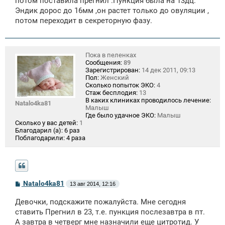
потом поставила прегнил .Пункция была на 13дц.
е
Эндик дорос до 16мм ,он растет только до овуляции ,
н
потом переходит в секреторную фазу.
и
е
Пока в пеленках
Сообщения:
89
Зарегистрирован:
14 дек 2011, 09:13
Пол:
Женский
Сколько попыток ЭКО:
4
Стаж бесплодия:
13
В каких клиниках проводилось лечение:
Natalo4ka81
Малыш
Где было удачное ЭКО:
Малыш
Сколько у вас детей:
1
Благодарил (а):
6 раз
Поблагодарили:
4 раза
С
Natalo4ka81
13 авг 2014, 12:16
о
о
Девочки, подскажите пожалуйста. Мне сегодня
б
щ
ставить Прегнил в 23, т.е. пункция послезавтра в пт.
е
А завтра в четверг мне назначили еще цитротид. У
н