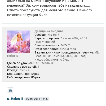
эндик был на момент овуляции и на момент
переноса? Ой, кучу вопросов тебе назадавала.....
Ответь пожалуйста, для меня это важно. Немного
похожая ситуация была.
Девица на выданье
Сообщения:
1617
Зарегистрирован:
17 май 2009, 20:09
Пол:
Женский
Сколько попыток ЭКО:
2
Стаж бесплодия:
с 2003 года
В каких клиниках проводилось лечение:
МЦ
Helen_B
"Малыш" (г.Тюмень), 2009, 2010 год
и еще обязательно будет!
Где было удачное ЭКО:
"Малыш"
Сколько у вас детей:
1
Откуда:
Россия
Благодарил (а):
10 раз
Поблагодарили:
86 раз
С
Helen_B
06 авг 2014, 14:55
о
о