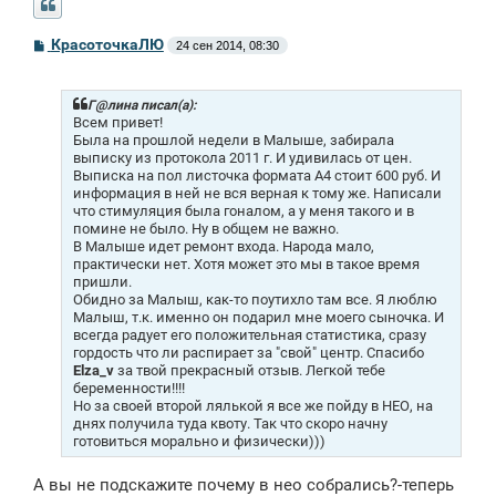
С
КрасоточкаЛЮ
24 сен 2014, 08:30
о
о
б
щ
Г@лина писал(а):
е
Всем привет!
н
Была на прошлой недели в Малыше, забирала
и
выписку из протокола 2011 г. И удивилась от цен.
е
Выписка на пол листочка формата А4 стоит 600 руб. И
информация в ней не вся верная к тому же. Написали
что стимуляция была гоналом, а у меня такого и в
помине не было. Ну в общем не важно.
В Малыше идет ремонт входа. Народа мало,
практически нет. Хотя может это мы в такое время
пришли.
Обидно за Малыш, как-то поутихло там все. Я люблю
Малыш, т.к. именно он подарил мне моего сыночка. И
всегда радует его положительная статистика, сразу
гордость что ли распирает за "свой" центр. Спасибо
Elza_v
за твой прекрасный отзыв. Легкой тебе
беременности!!!!
Но за своей второй лялькой я все же пойду в НЕО, на
днях получила туда квоту. Так что скоро начну
готовиться морально и физически)))
А вы не подскажите почему в нео собрались?-теперь