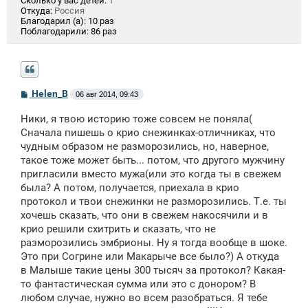
Сколько у вас детей:
1
Откуда:
Россия
Благодарил (а):
10 раз
Поблагодарили:
86 раз
С
Helen_B
06 авг 2014, 09:43
о
о
Ники, я твою историю тоже совсем не поняла(
б
щ
Сначала пишешь о крио снежинках-отличниках, что
е
чудным образом не разморозились, но, наверное,
н
такое тоже может быть... потом, что другого мужчину
и
е
пригласили вместо мужа(или это когда ты в свежем
была? А потом, получается, приехала в крио
протокол и твои снежинки не разморозились. Т.е. ты
хочешь сказать, что они в свежем накосячили и в
крио решили схитрить и сказать, что не
разморозились эмбрионы. Ну я тогда вообще в шоке.
Это при Согрине или Макарыче все было?) А откуда
в Малыше такие цены 300 тысяч за протокол? Какая-
то фантастическая сумма или это с донором? В
любом случае, нужно во всем разобраться. Я тебе