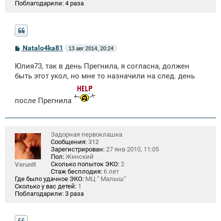
Поблагодарили:
4 раза
С
Natalo4ka81
13 авг 2014, 20:24
о
о
Юлия73, так в день Прегнила, я согласна, должен
б
щ
быть этот укол, но мне то назначили на след. день
е
н
и
после Прегнила
е
Задорная первоклашка
Сообщения:
312
Зарегистрирован:
27 янв 2010, 11:05
Пол:
Женский
Сколько попыток ЭКО:
2
VerunЯ
Стаж бесплодия:
6 лет
Где было удачное ЭКО:
МЦ " Малыш"
Сколько у вас детей:
1
Поблагодарили:
3 раза