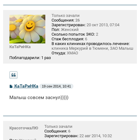
Только зачали
Сообщения:
26
Зарегистрирован:
20 окт 2013, 07:04
Пол:
Женский
Сколько попыток ЭКО:
2
Стаж бесплодия:
6
В каких клиниках проводилось лечение:
КаТаРиНКа
клиника Меркурий в Тюмени, ЗАО Малыш
Откуда:
ХМАО
Поблагодарили:
1 раз
С
КаТаРиНКа
19 сен 2014, 10:41
о
о
Малыш совсем заснул)))))
б
щ
е
н
и
е
Только зачали
КрасоточкаЛЮ
Сообщения:
6
Зарегистрирован:
22 авг 2014, 10:32