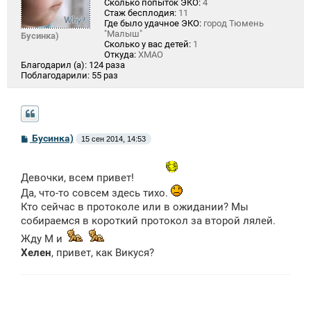
Сколько попыток ЭКО:
4
Стаж бесплодия:
11
Где было удачное ЭКО:
город Тюмень
"Малыш"
Бусинка)
Сколько у вас детей:
1
Откуда:
ХМАО
Благодарил (а):
124 раза
Поблагодарили:
55 раз
С
Бусинка)
15 сен 2014, 14:53
о
о
б
щ
Девочки, всем привет!
е
Да, что-то совсем здесь тихо.
н
и
Кто сейчас в протоколе или в ожидании? Мы
е
собираемся в короткий протокол за второй лялей.
Жду М и
Хелен
, привет, как Викуся?