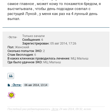
самое главное , может кому то покажется бредом, я
высчитывала , чтобы день подсадки совпал с
растущей Луной , у меня как раз на 4 лунный день
выпал.
Только зачали
-Эсти-
Сообщения:
6
Зарегистрирован:
05 авг 2014, 17:26
Пол:
Женский
Сколько попыток ЭКО:
2
Стаж бесплодия:
6
В каких клиниках проводилось лечение:
МЦ Малыш
Где было удачное ЭКО:
МЦ Малыш
С
-Эсти-
06 авг 2014, 13:14
о
о
б
щ
е
н
и
Последний раз редактировалось
-Эсти-
24 авг 2014, 09:32, всего