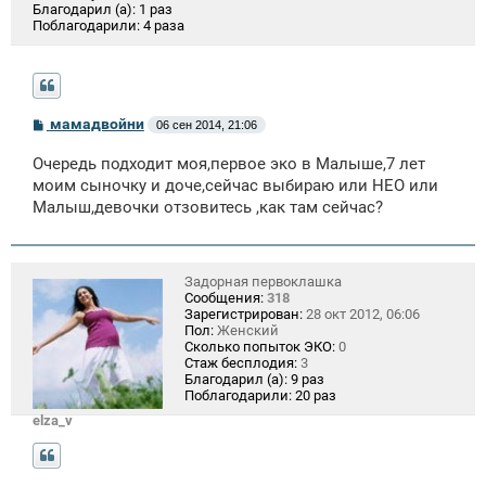
Благодарил (а):
1 раз
Поблагодарили:
4 раза
С
мамадвойни
06 сен 2014, 21:06
о
о
Очередь подходит моя,первое эко в Малыше,7 лет
б
щ
моим сыночку и доче,сейчас выбираю или НЕО или
е
Малыш,девочки отзовитесь ,как там сейчас?
н
и
е
Задорная первоклашка
Сообщения:
318
Зарегистрирован:
28 окт 2012, 06:06
Пол:
Женский
Сколько попыток ЭКО:
0
Стаж бесплодия:
3
Благодарил (а):
9 раз
Поблагодарили:
20 раз
elza_v