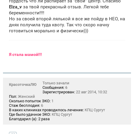
гордость что ли распирает за "свой" центр. Спасибо
Elza_v
за твой прекрасный отзыв. Легкой тебе
беременности!!!!
Но за своей второй лялькой я все же пойду в НЕО, на
днях получила туда квоту. Так что скоро начну
готовиться морально и физически)))
Я
стала мамой!!!
Только зачали
КрасоточкаЛЮ
Сообщения:
6
Зарегистрирован:
22 авг 2014, 10:32
Пол:
Женский
Сколько попыток ЭКО:
1
Стаж бесплодия:
6
В каких клиниках проводилось лечение:
КПЦ Сургут
Где было удачное ЭКО:
КПЦ Сургут
Благодарил (а):
2 раза