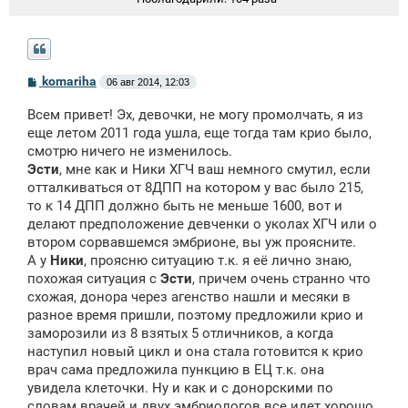
С
komariha
06 авг 2014, 12:03
о
о
Всем привет! Эх, девочки, не могу промолчать, я из
б
щ
еще летом 2011 года ушла, еще тогда там крио было,
е
смотрю ничего не изменилось.
н
Эсти
, мне как и Ники ХГЧ ваш немного смутил, если
и
е
отталкиваться от 8ДПП на котором у вас было 215,
то к 14 ДПП должно быть не меньше 1600, вот и
делают предположение девченки о уколах ХГЧ или о
втором сорвавшемся эмбрионе, вы уж проясните.
А у
Ники
, проясню ситуацию т.к. я её лично знаю,
похожая ситуация с
Эсти
, причем очень странно что
схожая, донора через агенство нашли и месяки в
разное время пришли, поэтому предложили крио и
заморозили из 8 взятых 5 отличников, а когда
наступил новый цикл и она стала готовится к крио
врач сама предложила пункцию в ЕЦ т.к. она
увидела клеточки. Ну и как и с донорскими по
словам врачей и двух эмбриологов все идет хорошо,