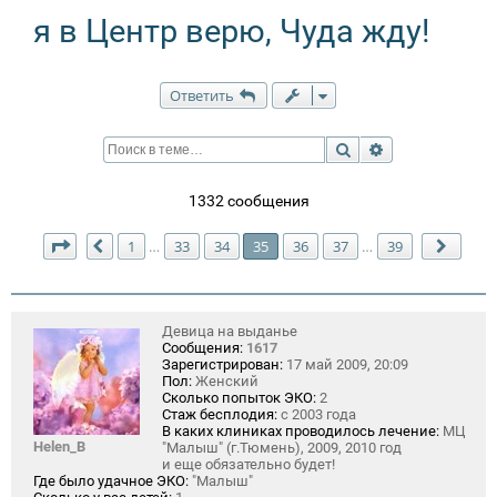
я в Центр верю, Чуда жду!
Ответить
Поиск
Расширенный п
1332 сообщения
Страница
35
из
39
1
33
34
35
36
37
39
…
…
Пред.
След.
Девица на выданье
Сообщения:
1617
Зарегистрирован:
17 май 2009, 20:09
Пол:
Женский
Сколько попыток ЭКО:
2
Стаж бесплодия:
с 2003 года
В каких клиниках проводилось лечение:
МЦ
Helen_B
"Малыш" (г.Тюмень), 2009, 2010 год
и еще обязательно будет!
Где было удачное ЭКО:
"Малыш"