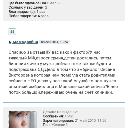
Где было удачное ЭКО:
малыш
Сколько у вас детей:
2
Благодарил (а):
1 раз
Поблагодарили:
4 раза
С
мамадвойни
08 сен 2014, 15:24
о
о
Спасибо за отзыв!!У вас какой фактор?У нас
б
щ
тяжелый МФ,азооспермия,детки достались путем
е
биопсии яичка у мужа ,сейчас тоже так же будет и
н
подстраховка СД.Дело в том что эмбриолог Оксана
и
е
Викторовна которая нам помогла стать родителями
сейчас в НЕО ,а раз у нас такой случай то нам нужен
опытный эмбриолог,а в Малыше какой сейчас?В нео
поток большой,переживаю очень на счет клиники.
Девица на выданье
Сообщения:
1542
Зарегистрирован:
21 май 2010, 11:56
Пол:
Женский