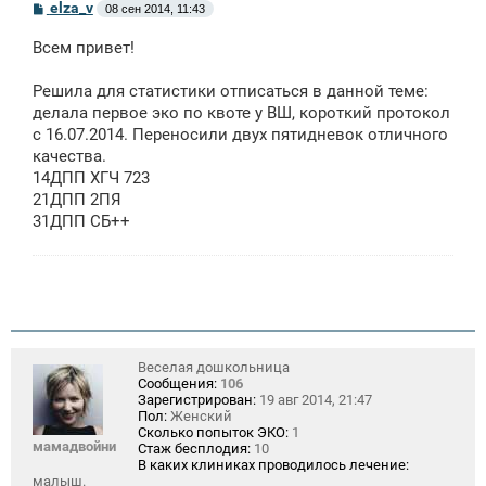
С
elza_v
08 сен 2014, 11:43
о
о
Всем привет!
б
щ
е
Решила для статистики отписаться в данной теме:
н
делала первое эко по квоте у ВШ, короткий протокол
и
е
с 16.07.2014. Переносили двух пятидневок отличного
качества.
14ДПП ХГЧ 723
21ДПП 2ПЯ
31ДПП СБ++
Веселая дошкольница
Сообщения:
106
Зарегистрирован:
19 авг 2014, 21:47
Пол:
Женский
Сколько попыток ЭКО:
1
мамадвойни
Стаж бесплодия:
10
В каких клиниках проводилось лечение:
малыш.