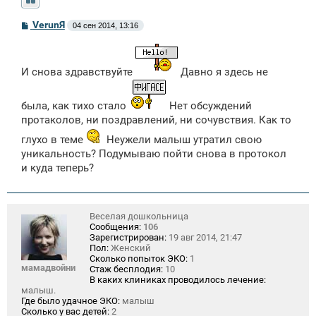
С
VerunЯ
04 сен 2014, 13:16
о
о
б
щ
И снова здравствуйте
Давно я здесь не
е
н
и
е
была, как тихо стало
Нет обсуждений
протаколов, ни поздравлений, ни сочувствия. Как то
глухо в теме
Неужели малыш утратил свою
уникальность? Подумываю пойти снова в протокол
и куда теперь?
Веселая дошкольница
Сообщения:
106
Зарегистрирован:
19 авг 2014, 21:47
Пол:
Женский
Сколько попыток ЭКО:
1
мамадвойни
Стаж бесплодия:
10
В каких клиниках проводилось лечение:
малыш.
Где было удачное ЭКО:
малыш
Сколько у вас детей:
2