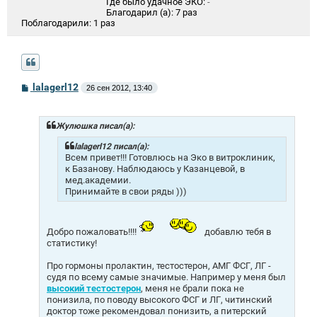
Где было удачное ЭКО:
-
Благодарил (а):
7 раз
Поблагодарили:
1 раз
С
lalagerl12
26 сен 2012, 13:40
о
о
б
щ
Жулюшка писал(а):
е
н
lalagerl12 писал(а):
и
Всем привет!!! Готовлюсь на Эко в витроклиник,
е
к Базанову. Наблюдаюсь у Казанцевой, в
мед.академии.
Принимайте в свои ряды )))
Добро пожаловать!!!!
добавлю тебя в
статистику!
Про гормоны пролактин, тестостерон, АМГ ФСГ, ЛГ -
судя по всему самые значимые. Например у меня был
высокий тестостерон
, меня не брали пока не
понизила, по поводу высокого ФСГ и ЛГ, читинский
доктор тоже рекомендовал понизить, а питерский