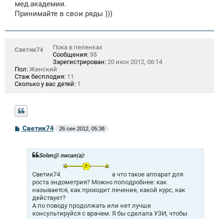
мед.академии.
н
Принимайте в свои ряды )))
и
е
Пока в пеленках
Светик74
Сообщения:
55
Зарегистрирован:
20 июн 2012, 06:14
Пол:
Женский
Стаж бесплодия:
11
Сколько у вас детей:
1
С
Светик74
26 сен 2012, 05:38
о
о
б
щ
Solen@ писал(а):
е
н
Светик74
а что такое аппарат для
и
роста эндометрия? Можно поподробнее: как
е
называется, как проходит лечение, какой курс, как
действует?
А по поводу продолжать или нет лучше
консультируйся с врачем. Я бы сделала УЗИ, чтобы