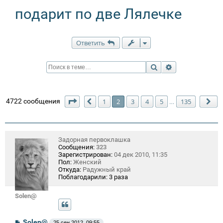
подарит по две Лялечке
Ответить
Поиск
Расширенный п
Страница
2
из
135
4722 сообщения
1
2
3
4
5
135
…
Пред.
Сл
Задорная первоклашка
Сообщения:
323
Зарегистрирован:
04 дек 2010, 11:35
Пол:
Женский
Откуда:
Радужный край
Поблагодарили:
3 раза
Solen@
С
Solen@
25 сен 2012, 09:55