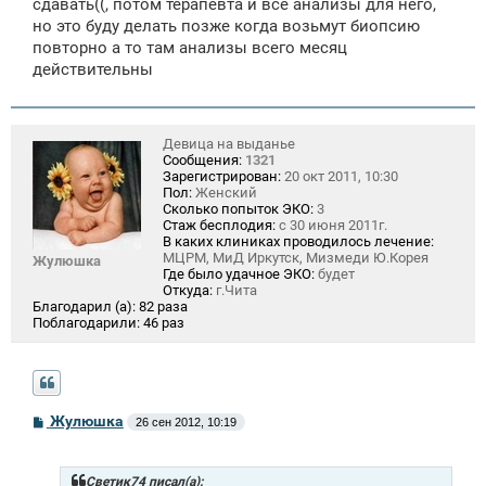
сдавать((, потом терапевта и все анализы для него,
но это буду делать позже когда возьмут биопсию
повторно а то там анализы всего месяц
действительны
Девица на выданье
Сообщения:
1321
Зарегистрирован:
20 окт 2011, 10:30
Пол:
Женский
Сколько попыток ЭКО:
3
Стаж бесплодия:
с 30 июня 2011г.
В каких клиниках проводилось лечение:
МЦРМ, МиД Иркутск, Мизмеди Ю.Корея
Жулюшка
Где было удачное ЭКО:
будет
Откуда:
г.Чита
Благодарил (а):
82 раза
Поблагодарили:
46 раз
С
Жулюшка
26 сен 2012, 10:19
о
о
б
щ
Светик74 писал(а):