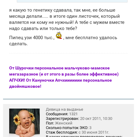
н
и
я какую то генетику сдавала, так мне, ее больше
е
месяца делали..... в итоге один листочек, который
валяется ни кому не нужный! А тебе с мужем вместе
надо сдавать или только тебе?
Пипец узи 4000 тыс.,
, мне бесплатно удалось
сделать.
От Шурочки персональное мальчуково-мамское
мегазаразное (и от этого в разы более эффективное)
АПЧХИ! От Кануночки Апчхиииииии персональное
двойняшковое!
Девица на выданье
Сообщения:
1321
Зарегистрирован:
20 окт 2011, 10:30
Пол:
Женский
Сколько попыток ЭКО:
3
Стаж бесплодия:
с 30 июня 2011г.
В каких клиниках проводилось лечение: