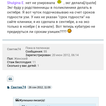
Shulgina E.
нет не узировала
, экг делала[/quote]
б
щ
Экг буду у родственницы в поликлинике делать в
е
октябре. Я вот чуток подочковываю на счет сроков
н
и
годности узи. У них не указан "срок годности" на
е
сайте клиники, я их сделала в сентябре, а на эко
только в ноябре ( в начале). Вот теперь кубатурю не
предируться ли срокам узишек????
Пока в пеленках
Светик74
Сообщения:
55
Зарегистрирован:
20 июн 2012, 06:14
Пол:
Женский
Стаж бесплодия:
11
Сколько у вас детей:
1
С
Светик74
26 сен 2012, 11:09
о
о
б
щ
Жулюшка писал(а):
е