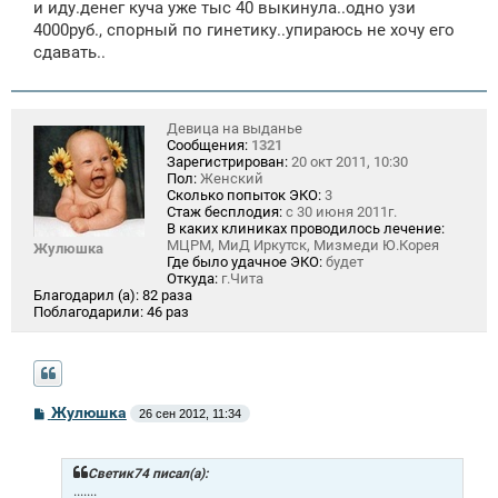
и иду.денег куча уже тыс 40 выкинула..одно узи
4000руб., спорный по гинетику..упираюсь не хочу его
сдавать..
Девица на выданье
Сообщения:
1321
Зарегистрирован:
20 окт 2011, 10:30
Пол:
Женский
Сколько попыток ЭКО:
3
Стаж бесплодия:
с 30 июня 2011г.
В каких клиниках проводилось лечение:
МЦРМ, МиД Иркутск, Мизмеди Ю.Корея
Жулюшка
Где было удачное ЭКО:
будет
Откуда:
г.Чита
Благодарил (а):
82 раза
Поблагодарили:
46 раз
С
Жулюшка
26 сен 2012, 11:34
о
о
б
щ
Светик74 писал(а):
е
.......