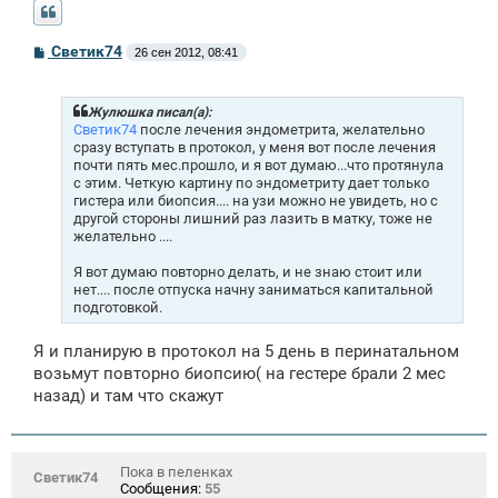
С
Светик74
26 сен 2012, 08:41
о
о
б
щ
Жулюшка писал(а):
е
Светик74
после лечения эндометрита, желательно
н
сразу вступать в протокол, у меня вот после лечения
и
почти пять мес.прошло, и я вот думаю...что протянула
е
с этим. Четкую картину по эндометриту дает только
гистера или биопсия.... на узи можно не увидеть, но с
другой стороны лишний раз лазить в матку, тоже не
желательно ....
Я вот думаю повторно делать, и не знаю стоит или
нет.... после отпуска начну заниматься капитальной
подготовкой.
Я и планирую в протокол на 5 день в перинатальном
возьмут повторно биопсию( на гестере брали 2 мес
назад) и там что скажут
Пока в пеленках
Светик74
Сообщения:
55