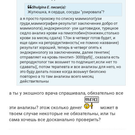
е
н
Shulgina E. писал(а):
и
Жулюшка, я сердце, сосуды "узировала"?
е
а я просто прохожу по списку маммолог(узи
груди,маммография-результат заключение добро от
маммолога),эндокринолог- узи щетовидки, турецкое
седло анализ крови на гемоглобин(понижен,столько
крови за месяц сдала) 17он в четверг готов будет, и
еще один на репродуктивность( не помню название)
результат хороший, теперь в четверг опять к
эндокринологу за заключением, далее генетик(
отправляет на кровь генотип- 3000руб(( , сказала есть
репродуктолог так возьмет то подпишет,если нет то
сдавать((, потом терапевта и все анализы для него, но
это буду делать позже когда возьмут биопсию
повторно а то там анализы всего месяц
действительны
а ты у экошного врача спрашивала, обязательно все
эти анализы? этож сколько денег
может в
твоем случае некоторые не обязательны, или ты
сама хочешь все досканально проверить?