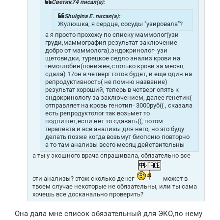
н
Светик74 писал(а):
и
е
Shulgina E. писал(а):
Жулюшка, я сердце, сосуды "узировала"?
а я просто прохожу по списку маммолог(узи
груди,маммография-результат заключение
добро от маммолога),эндокринолог- узи
щетовидки, турецкое седло анализ крови на
гемоглобин(понижен,столько крови за месяц
сдала) 17он в четверг готов будет, и еще один на
репродуктивность( не помню название)
результат хороший, теперь в четверг опять к
эндокринологу за заключением, далее генетик(
отправляет на кровь генотип- 3000руб(( , сказала
есть репродуктолог так возьмет то
подпишет,если нет то сдавать((, потом
терапевта и все анализы для него, но это буду
делать позже когда возьмут биопсию повторно
а то там анализы всего месяц действительны
а ты у экошного врача спрашивала, обязательно все
эти анализы? этож сколько денег
может в
твоем случае некоторые не обязательны, или ты сама
хочешь все досканально проверить?
Она дала мне список обязательный для ЭКО,по нему