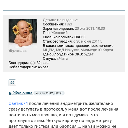
Девица на выданье
Сообщения:
1321
Зарегистрирован:
20 окт 2011, 10:30
Пол:
Женский
Сколько попыток ЭКО:
3
Стаж бесплодия:
с 30 июня 2011г.
В каких клиниках проводилось лечение:
МЦРМ, МиД Иркутск, Мизмеди Ю.Корея
Жулюшка
Где было удачное ЭКО:
будет
Откуда:
г.Чита
Благодарил (а):
82 раза
Поблагодарили:
46 раз
С
Жулюшка
26 сен 2012, 08:30
о
о
Светик74
после лечения эндометрита, желательно
б
щ
сразу вступать в протокол, у меня вот после лечения
е
почти пять мес.прошло, и я вот думаю...что
н
протянула с этим. Четкую картину по эндометриту
и
е
дает только гистера или биопсия.... на узи можно не