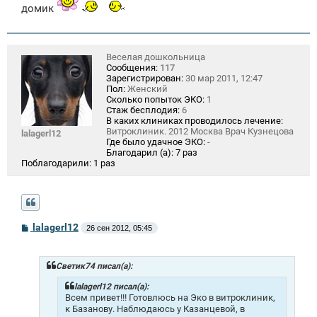
домик
Веселая дошкольница
Сообщения:
117
Зарегистрирован:
30 мар 2011, 12:47
Пол:
Женский
Сколько попыток ЭКО:
1
Стаж бесплодия:
6
В каких клиниках проводилось лечение:
Витроклиник. 2012 Москва Врач Кузнецова
lalagerl12
Где было удачное ЭКО:
-
Благодарил (а):
7 раз
Поблагодарили:
1 раз
С
lalagerl12
26 сен 2012, 05:45
о
о
б
щ
Светик74 писал(а):
е
н
lalagerl12 писал(а):
и
Всем привет!!! Готовлюсь на Эко в витроклиник,
е
к Базанову. Наблюдаюсь у Казанцевой, в