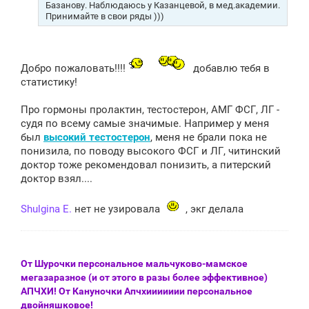
н
Базанову. Наблюдаюсь у Казанцевой, в мед.академии.
и
Принимайте в свои ряды )))
е
Добро пожаловать!!!!
добавлю тебя в
статистику!
Про гормоны пролактин, тестостерон, АМГ ФСГ, ЛГ -
судя по всему самые значимые. Например у меня
был
высокий тестостерон
, меня не брали пока не
понизила, по поводу высокого ФСГ и ЛГ, читинский
доктор тоже рекомендовал понизить, а питерский
доктор взял....
Shulgina E.
нет не узировала
, экг делала
От Шурочки персональное мальчуково-мамское
мегазаразное (и от этого в разы более эффективное)
АПЧХИ! От Кануночки Апчхиииииии персональное
двойняшковое!