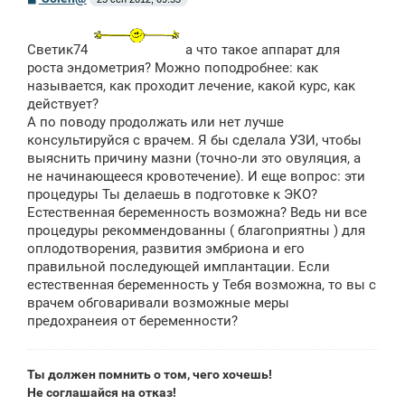
о
о
б
щ
Светик74
а что такое аппарат для
е
роста эндометрия? Можно поподробнее: как
н
называется, как проходит лечение, какой курс, как
и
е
действует?
А по поводу продолжать или нет лучше
консультируйся с врачем. Я бы сделала УЗИ, чтобы
выяснить причину мазни (точно-ли это овуляция, а
не начинающееся кровотечение). И еще вопрос: эти
процедуры Ты делаешь в подготовке к ЭКО?
Естественная беременность возможна? Ведь ни все
процедуры рекоммендованны ( благоприятны ) для
оплодотворения, развития эмбриона и его
правильной последующей имплантации. Если
естественная беременность у Тебя возможна, то вы с
врачем обговаривали возможные меры
предохранеия от беременности?
Ты должен помнить о том, чего хочешь!
Не соглашайся на отказ!