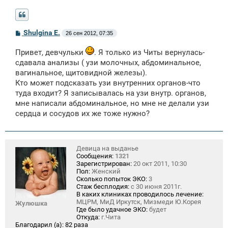
С
Shulgina E.
26 сен 2012, 07:35
о
о
Привет, девчульки
. Я только из Читы вернулась-
б
щ
сдавала анализы ( узи молочных, абдоминальное,
е
вагинальное, щитовидной железы).
н
и
Кто может подсказать узи внутренних органов-что
е
туда входит? Я записывалась на узи внутр. органов,
мне написали абдоминальное, но мне не делали узи
сердца и сосудов их же тоже нужно?
Девица на выданье
Сообщения:
1321
Зарегистрирован:
20 окт 2011, 10:30
Пол:
Женский
Сколько попыток ЭКО:
3
Стаж бесплодия:
с 30 июня 2011г.
В каких клиниках проводилось лечение:
МЦРМ, МиД Иркутск, Мизмеди Ю.Корея
Жулюшка
Где было удачное ЭКО:
будет
Откуда:
г.Чита
Благодарил (а):
82 раза