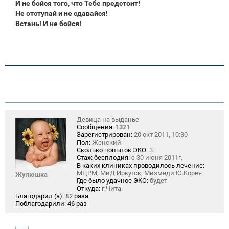
И не бойся того, что Тебе предстоит!
Не отступай и не сдавайся!
Встань! И не бойся!
Девица на выданье
Сообщения:
1321
Зарегистрирован:
20 окт 2011, 10:30
Пол:
Женский
Сколько попыток ЭКО:
3
Стаж бесплодия:
с 30 июня 2011г.
В каких клиниках проводилось лечение:
МЦРМ, МиД Иркутск, Мизмеди Ю.Корея
Жулюшка
Где было удачное ЭКО:
будет
Откуда:
г.Чита
Благодарил (а):
82 раза
Поблагодарили:
46 раз