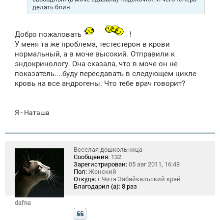
и
делать блин
е
Добро пожаловать
!
У меня та же проблема, тестестерон в крови
нормальный, а в моче высокий. Отправили к
эндокринологу. Она сказала, что в моче он не
показатель....буду пересдавать в следующем цикле
кровь на все андрогены. Что тебе врач говорит?
Я - Наташа
Веселая дошкольница
Сообщения:
132
Зарегистрирован:
05 авг 2011, 16:48
Пол:
Женский
Откуда:
г.Чита Забайкальский край
Благодарил (а):
8 раз
dafna