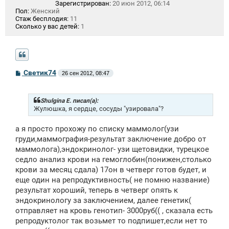
Зарегистрирован:
20 июн 2012, 06:14
Пол:
Женский
Стаж бесплодия:
11
Сколько у вас детей:
1
С
Светик74
26 сен 2012, 08:47
о
о
б
щ
Shulgina E. писал(а):
е
Жулюшка, я сердце, сосуды "узировала"?
н
и
а я просто прохожу по списку маммолог(узи
е
груди,маммография-результат заключение добро от
маммолога),эндокринолог- узи щетовидки, турецкое
седло анализ крови на гемоглобин(понижен,столько
крови за месяц сдала) 17он в четверг готов будет, и
еще один на репродуктивность( не помню название)
результат хороший, теперь в четверг опять к
эндокринологу за заключением, далее генетик(
отправляет на кровь генотип- 3000руб(( , сказала есть
репродуктолог так возьмет то подпишет,если нет то