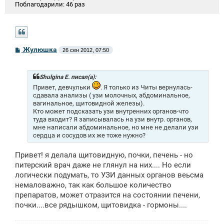
Поблагодарили:
46 раз
С
Жулюшка
26 сен 2012, 07:50
о
о
б
щ
Shulgina E. писал(а):
е
Привет, девчульки
. Я только из Читы вернулась-
н
сдавала анализы ( узи молочных, абдоминальное,
и
вагинальное, щитовидной железы).
е
Кто может подсказать узи внутренних органов-что
туда входит? Я записывалась на узи внутр. органов,
мне написали абдоминальное, но мне не делали узи
сердца и сосудов их же тоже нужно?
Привет! я делала щитовидную, почки, печень - но
питерский врач даже не глянул на них.... Но если
логически подумать, то УЗИ данных органов веьсма
немаловажно, так как большое количество
препаратов, может отразится на состоянии печени,
почки....все рядышком, щитовидка - гормоны....