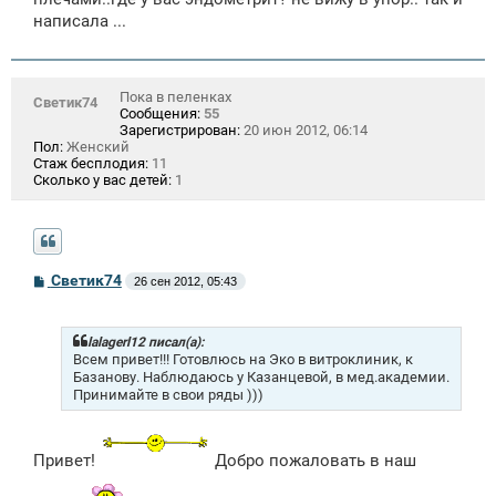
написала ...
Пока в пеленках
Светик74
Сообщения:
55
Зарегистрирован:
20 июн 2012, 06:14
Пол:
Женский
Стаж бесплодия:
11
Сколько у вас детей:
1
С
Светик74
26 сен 2012, 05:43
о
о
б
щ
lalagerl12 писал(а):
е
Всем привет!!! Готовлюсь на Эко в витроклиник, к
н
Базанову. Наблюдаюсь у Казанцевой, в мед.академии.
и
Принимайте в свои ряды )))
е
Привет!
Добро пожаловать в наш