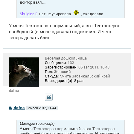
доктор взял....
Shulgina E.
нет не узировала
, экг делала
У меня Тестостерон нормальный, а вот Тестостерон
свободный (в моче сдавала) подскочил. И чего
теперь делать блин
Веселая дошкольница
Сообщения:
132
Зарегистрирован:
05 авг 2011, 16:48
Пол:
Женский
Откуда:
г.Чита Забайкальский край
Благодарил (а):
8 раз
dafna
С
dafna
26 сен 2012, 14:44
о
о
б
щ
lalagerl12 писал(а):
е
У меня Тестостерон нормальный, а вот Тестостерон
н
свободный (в моче сдавала) подскочил. И чего теперь