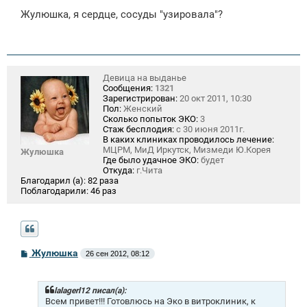
о
Жулюшка, я сердце, сосуды "узировала"?
б
щ
е
н
и
е
Девица на выданье
Сообщения:
1321
Зарегистрирован:
20 окт 2011, 10:30
Пол:
Женский
Сколько попыток ЭКО:
3
Стаж бесплодия:
с 30 июня 2011г.
В каких клиниках проводилось лечение:
МЦРМ, МиД Иркутск, Мизмеди Ю.Корея
Жулюшка
Где было удачное ЭКО:
будет
Откуда:
г.Чита
Благодарил (а):
82 раза
Поблагодарили:
46 раз
С
Жулюшка
26 сен 2012, 08:12
о
о
б
щ
lalagerl12 писал(а):
е
Всем привет!!! Готовлюсь на Эко в витроклиник, к