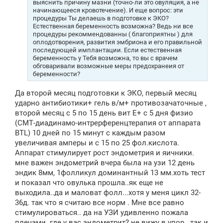
выяснить причину мазни (точно-ли это овуляция, а не
начинающееся кровотечение). И еще вопрос: эти
процедуры Ты делаешь в подготовке к ЭКО?
Естественная беременность возможна? Ведь ни все
процедуры рекоммендованны ( благоприятны ) для
оплодотворения, развития эмбриона и его правильной
последующей имплантации. Если естественная
беременность у Тебя возможна, то вы с врачем
обговаривали возможные меры предохранеия от
беременности?
Да второй месяц подготовки к ЭКО, первый месяц
ударно антибиотики+ гель в/м+ противозачаточные ,
второй месяц с 5 по 15 день вит Е+ с 5 дня физио
(СМТ-диадинамо-интрерференцтерапия от аппарата
BTL) 10 дней по 15 минут с каждым разом
увеличивая амперы и с 15 по 25 фол.кислота.
Аппарат стимулирует рост эндометрия и яичники.
мне важен эндометрий вчера была на узи 12 день
эндик 8мм, 1фолликул доминантный 13 мм.хоть тест
и показал что овулька прошла..як еще не
выходила..да и маловат фолл...хотя у меня цикл 32-
36д. так что я считаю все норм . Мне все равно
стимулироваться.. да на УЗИ удивленно пожала
плечами..где у вас эндометрит? не вижу в упор.. так и