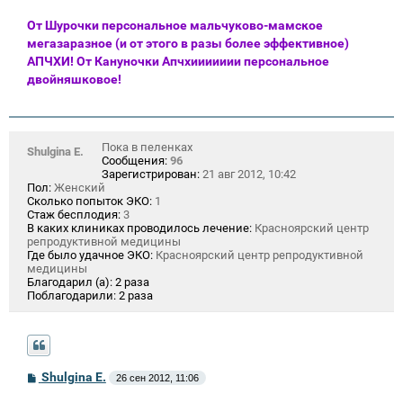
От Шурочки персональное мальчуково-мамское
мегазаразное (и от этого в разы более эффективное)
АПЧХИ! От Кануночки Апчхиииииии персональное
двойняшковое!
Пока в пеленках
Shulgina E.
Сообщения:
96
Зарегистрирован:
21 авг 2012, 10:42
Пол:
Женский
Сколько попыток ЭКО:
1
Стаж бесплодия:
3
В каких клиниках проводилось лечение:
Красноярский центр
репродуктивной медицины
Где было удачное ЭКО:
Красноярский центр репродуктивной
медицины
Благодарил (а):
2 раза
Поблагодарили:
2 раза
С
Shulgina E.
26 сен 2012, 11:06
о
о