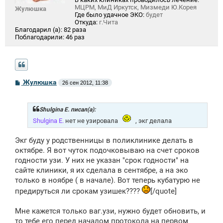
МЦРМ, МиД Иркутск, Мизмеди Ю.Корея
Жулюшка
Где было удачное ЭКО:
будет
Откуда:
г.Чита
Благодарил (а):
82 раза
Поблагодарили:
46 раз
С
Жулюшка
26 сен 2012, 11:38
о
о
б
щ
Shulgina E. писал(а):
е
Shulgina E.
нет не узировала
, экг делала
н
и
е
Экг буду у родственницы в поликлинике делать в
октябре. Я вот чуток подочковываю на счет сроков
годности узи. У них не указан "срок годности" на
сайте клиники, я их сделала в сентябре, а на эко
только в ноябре ( в начале). Вот теперь кубатурю не
предируться ли срокам узишек????
[/quote]
Мне кажется только ваг.узи, нужно будет обновить, и
то тебе его перед началом протокола на первом