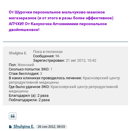
От Шурочки персональное мальчуково-мамское
мегазаразное (и от этого в разы более эффективное)
АПЧХИ! От Кануночки Апчхиииииии персональное
двойняшковое!
Пока в пеленках
Shulgina E.
Сообщения:
96
Зарегистрирован:
21 авг 2012, 10:42
Пол:
Женский
Сколько попыток ЭКО:
1
Стаж бесплодия:
3
В каких клиниках проводилось лечение:
Красноярский центр
репродуктивной медицины
Где было удачное ЭКО:
Красноярский центр репродуктивной
медицины
Благодарил (а):
2 раза
Поблагодарили:
2 раза
С
Shulgina E.
26 сен 2012, 08:03
о