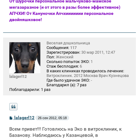
От Шурочки персональное мальчуково-мамское
мегазаразное (и от этого в разы более эффективное)
АПЧХИ! От Кануночки Апчхиииииии персональное
двойняшковое!
Веселая дошкольница
Сообщения:
117
Зарегистрирован:
30 мар 2011, 12:47
Пол:
Женский
Сколько попыток ЭКО:
1
Стаж бесплодия:
6
В каких клиниках проводилось лечение:
Витроклиник. 2012 Москва Врач Кузнецова
lalagerl12
Где было удачное ЭКО:
-
Благодарил (а):
7 раз
Поблагодарили:
1 раз
С
lalagerl12
26 сен 2012, 05:18
о
о
Всем привет!!! Готовлюсь на Эко в витроклиник, к
б
щ
Базанову. Наблюдаюсь у Казанцевой, в
е