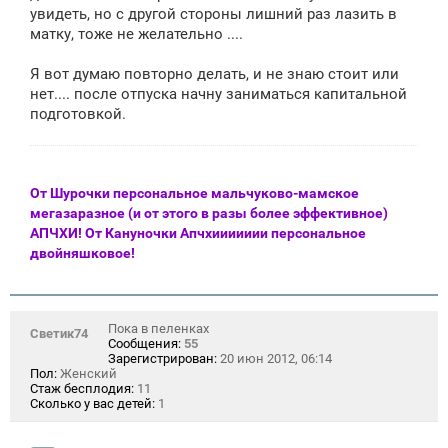
увидеть, но с другой стороны лишний раз лазить в
матку, тоже не желательно ....
Я вот думаю повторно делать, и не знаю стоит или
нет.... после отпуска начну заниматься капитальной
подготовкой.
От Шурочки персональное мальчуково-мамское
мегазаразное (и от этого в разы более эффективное)
АПЧХИ! От Кануночки Апчхиииииии персональное
двойняшковое!
Пока в пеленках
Светик74
Сообщения:
55
Зарегистрирован:
20 июн 2012, 06:14
Пол:
Женский
Стаж бесплодия:
11
Сколько у вас детей:
1