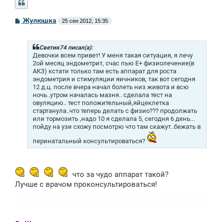
С
Жулюшка
25 сен 2012, 15:35
о
о
б
щ
Светик74 писал(а):
е
Девочки всем привет! У меня такая ситуация, я лечу
н
2ой месяц эндометрит, счас пью Е+ физиолечение(в
и
АКЗ) кстати только там есть аппарат для роста
е
эндометрия и стимуляции яичников, так вот сегодня
12 д.ц. после вчера начал болеть низ живота и всю
ночь..утром началась мазня.. сделала тест на
овуляцию.. тест положительный,яйцеклетка
стартанула..что теперь делать с физио??? продолжать
или тормозить ,надо 10 я сделала 5, сегодня 6 день...
пойду на узи схожу посмотрю что там скажут..бежать в
перинатальный консультироваться?
что за чудо аппарат такой?
Лучше с врачом проконсультироваться!