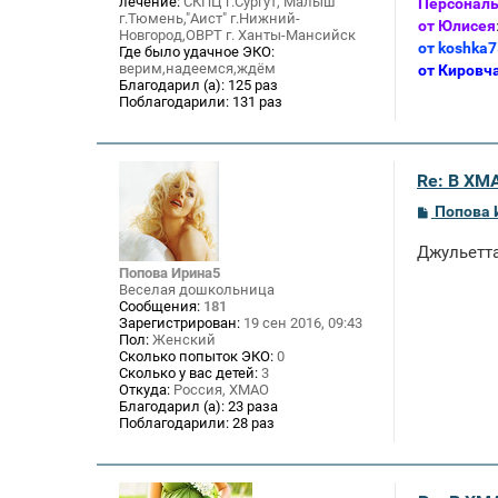
лечение:
СКПЦ г.Сургут,"Малыш"
Персонал
г.Тюмень,"Аист" г.Нижний-
от Юлисея
Новгород,ОВРТ г. Ханты-Мансийск
от koshka7
Где было удачное ЭКО:
верим,надеемся,ждём
от Кировч
Благодарил (а):
125 раз
Поблагодарили:
131 раз
Re: В ХМ
С
Попова 
о
о
Джульетта
б
щ
Попова Ирина5
е
Веселая дошкольница
н
Сообщения:
181
и
Зарегистрирован:
19 сен 2016, 09:43
е
Пол:
Женский
Сколько попыток ЭКО:
0
Сколько у вас детей:
3
Откуда:
Россия, ХМАО
Благодарил (а):
23 раза
Поблагодарили:
28 раз