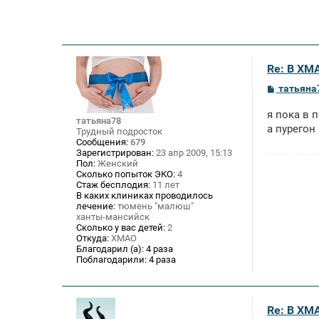
Re: В ХМ
С
татьяна
о
о
я пока в п
б
татьяна78
щ
а пурегон
Трудный подросток
е
Сообщения:
679
н
Зарегистрирован:
23 апр 2009, 15:13
и
Пол:
Женский
е
Сколько попыток ЭКО:
4
Стаж бесплодия:
11 лет
В каких клиниках проводилось
лечение:
тюмень "малюш"
ханты-мансийск
Сколько у вас детей:
2
Откуда:
ХМАО
Благодарил (а):
4 раза
Поблагодарили:
4 раза
Re: В ХМ