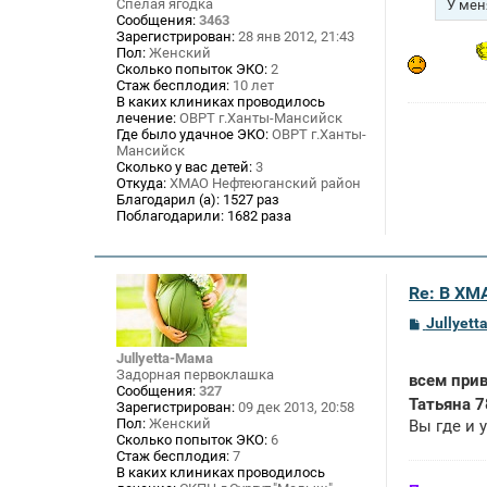
е
Спелая ягодка
У мен
н
Сообщения:
3463
и
Зарегистрирован:
28 янв 2012, 21:43
е
Пол:
Женский
Сколько попыток ЭКО:
2
Стаж бесплодия:
10 лет
В каких клиниках проводилось
лечение:
ОВРТ г.Ханты-Мансийск
Где было удачное ЭКО:
ОВРТ г.Ханты-
Мансийск
Сколько у вас детей:
3
Откуда:
ХМАО Нефтеюганский район
Благодарил (а):
1527 раз
Поблагодарили:
1682 раза
Re: В ХМ
С
Jullyet
о
о
Jullyetta-Мама
б
Задорная первоклашка
всем прив
щ
Сообщения:
327
е
Татьяна 7
Зарегистрирован:
09 дек 2013, 20:58
н
Пол:
Женский
Вы где и 
и
Сколько попыток ЭКО:
6
е
Стаж бесплодия:
7
В каких клиниках проводилось