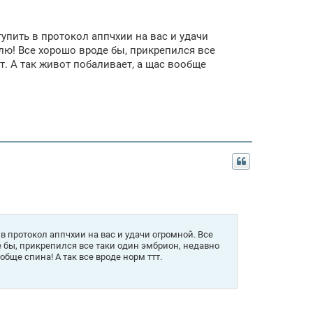
упить в протокол аппчхии на вас и удачи
плю! Все хорошо вроде бы, прикрепился все
т. А так живот побаливает, а щас вообще
 протокол аппчхии на вас и удачи огромной. Все
де бы, прикрепился все таки один эмбрион, недавно
обще спина! А так все вроде норм ттт.