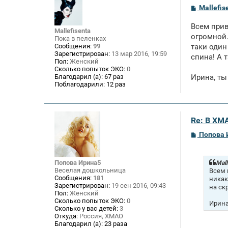
С
Mallefis
о
о
Всем прив
б
Mallefisenta
щ
огромной.
Пока в пеленках
е
Сообщения:
99
таки один
н
Зарегистрирован:
13 мар 2016, 19:59
спина! А т
и
Пол:
Женский
е
Сколько попыток ЭКО:
0
Благодарил (а):
67 раз
Ирина, ты
Поблагодарили:
12 раз
Re: В ХМ
С
Попова 
о
о
б
щ
Попова Ирина5
Mall
е
Веселая дошкольница
Всем 
н
Сообщения:
181
никак
и
Зарегистрирован:
19 сен 2016, 09:43
на ск
е
Пол:
Женский
Сколько попыток ЭКО:
0
Ирина
Сколько у вас детей:
3
Откуда:
Россия, ХМАО
Благодарил (а):
23 раза