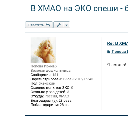
В ХМАО на ЭКО спеши - 
Ответить
Re: В ХМ
С
Попова 
о
о
б
Я ловлю!
Попова Ирина5
щ
Веселая дошкольница
е
Сообщения:
181
н
Зарегистрирован:
19 сен 2016, 09:43
и
е
Пол:
Женский
Сколько попыток ЭКО:
0
Сколько у вас детей:
3
Откуда:
Россия, ХМАО
Благодарил (а):
23 раза
Поблагодарили:
28 раз