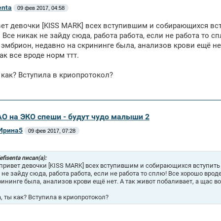
enta
09 фев 2017, 04:58
ет девочки [KISS MARK] всех вступившим и собирающихся вст
 Все никак не зайду сюда, работа работа, если не работа то с
 эмбрион, недавно на скрининге была, анализов крови ещё не
ак все вроде норм ттт.
 как? Вступила в криопротокол?
АО на ЭКО спеши - будут чудо малыши 2
Ирина5
09 фев 2017, 07:28
efisenta писал(а):
привет девочки [KISS MARK] всех вступившим и собирающихся вступить в
 не зайду сюда, работа работа, если не работа то сплю! Все хорошо вро
рининге была, анализов крови ещё нет. А так живот побаливает, а щас во
, ты как? Вступила в криопротокол?