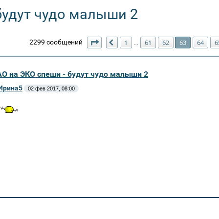
будут чудо малыши 2
Страница
63
из
66
2299 сообщений
1
61
62
63
64
6
…
Пред.
АО на ЭКО спеши - будут чудо малыши 2
Ирина5
02 фев 2017, 08:00