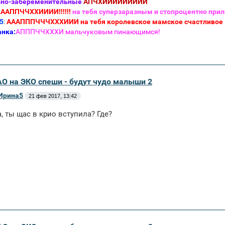
ьно-забеременительные
АПЧХИИИИИИИИИ
:
ААППЧЧХХИИИИ!!!!!!
на тебя суперзаразным и стопроцентно прил
5
:
АААПППЧЧЧХХХИИИ на тебя королевское мамское счастливое
анка:
АПППЧЧХХХИ мальчуковым пинающимся!
АО на ЭКО спеши - будут чудо малыши 2
Ирина5
21 фев 2017, 13:42
, ты щас в крио вступила? Где?