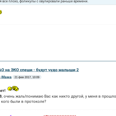
я все плохо, фоликулы с овулировали раньше времени.
АО на ЭКО спеши - будут чудо малыши 2
ta-Мама
21 фев 2017, 10:09
ет!
8
, очень жаль!понимаю Вас как никто другой, у меня в прош
у кого были в протоколе?