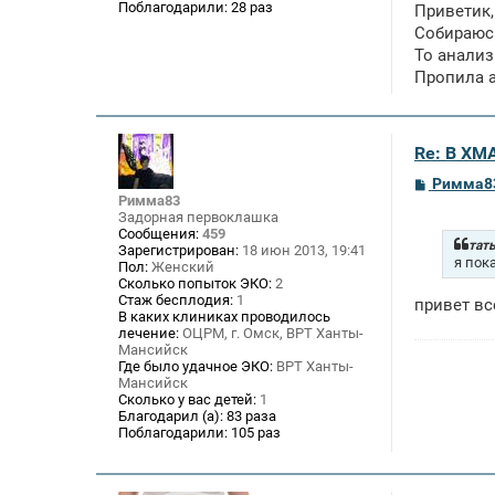
Поблагодарили:
28 раз
Приветик,
Собираюсь
То анализ
Пропила а
Re: В ХМ
С
Римма8
о
Римма83
о
Задорная первоклашка
б
Сообщения:
459
щ
тать
Зарегистрирован:
18 июн 2013, 19:41
е
я пок
Пол:
Женский
н
Сколько попыток ЭКО:
2
и
Стаж бесплодия:
1
привет вс
е
В каких клиниках проводилось
лечение:
ОЦРМ, г. Омск, ВРТ Ханты-
Мансийск
Где было удачное ЭКО:
ВРТ Ханты-
Мансийск
Сколько у вас детей:
1
Благодарил (а):
83 раза
Поблагодарили:
105 раз