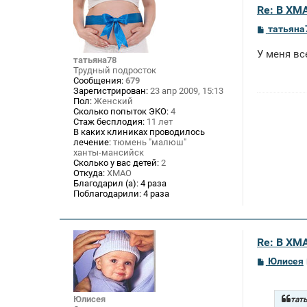
Re: В ХМ
С
татьяна
о
о
У меня вс
б
татьяна78
щ
Трудный подросток
е
Сообщения:
679
н
Зарегистрирован:
23 апр 2009, 15:13
и
Пол:
Женский
е
Сколько попыток ЭКО:
4
Стаж бесплодия:
11 лет
В каких клиниках проводилось
лечение:
тюмень "малюш"
ханты-мансийск
Сколько у вас детей:
2
Откуда:
ХМАО
Благодарил (а):
4 раза
Поблагодарили:
4 раза
Re: В ХМ
С
Юлисея
о
о
б
щ
Юлисея
тать