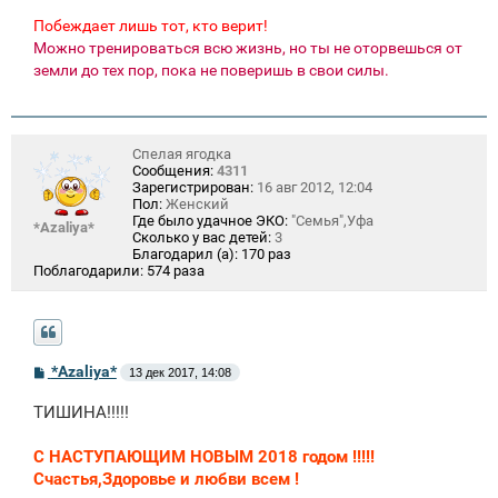
Побеждает лишь тот, кто верит!
Можно тренироваться всю жизнь, но ты не оторвешься от
земли до тех пор, пока не поверишь в свои силы.
Спелая ягодка
Сообщения:
4311
Зарегистрирован:
16 авг 2012, 12:04
Пол:
Женский
Где было удачное ЭКО:
"Семья",Уфа
*Azaliya*
Сколько у вас детей:
3
Благодарил (а):
170 раз
Поблагодарили:
574 раза
С
*Azaliya*
13 дек 2017, 14:08
о
о
ТИШИНА!!!!!
б
щ
е
С НАСТУПАЮЩИМ НОВЫМ 2018 годом !!!!!
н
Счастья,Здоровье и любви всем !
и
е