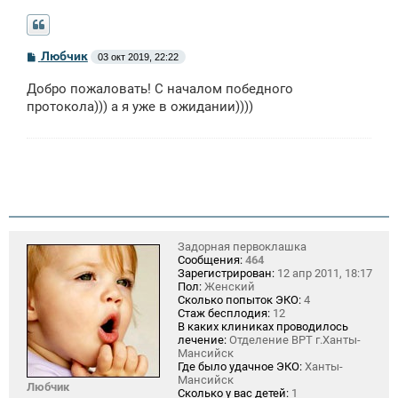
С
Любчик
03 окт 2019, 22:22
о
о
Добро пожаловать! С началом победного
б
щ
протокола))) а я уже в ожидании))))
е
н
и
е
Задорная первоклашка
Сообщения:
464
Зарегистрирован:
12 апр 2011, 18:17
Пол:
Женский
Сколько попыток ЭКО:
4
Стаж бесплодия:
12
В каких клиниках проводилось
лечение:
Отделение ВРТ г.Ханты-
Мансийск
Где было удачное ЭКО:
Ханты-
Мансийск
Любчик
Сколько у вас детей:
1