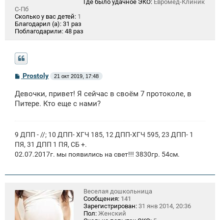
Где было удачное ЭКО:
Евромед-Клиник
С-Пб
Сколько у вас детей:
1
Благодарил (а):
31 раз
Поблагодарили:
48 раз
С
Prostoly
21 окт 2019, 17:48
о
о
Девочки, привет! Я сейчас в своём 7 протоколе, в
б
щ
Питере. Кто еще с нами?
е
н
и
е
9 ДПП - //; 10 ДПП- ХГЧ 185, 12 ДПП-ХГЧ 595, 23 ДПП- 1
ПЯ, 31 ДПП 1 ПЯ, СБ +.
02.07.2017г. мы появились на свет!!! 3830гр. 54см.
Веселая дошкольница
Сообщения:
141
Зарегистрирован:
31 янв 2014, 20:36
Пол:
Женский