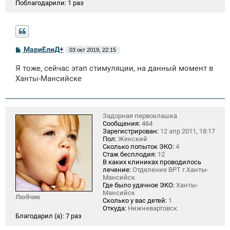
Поблагодарили:
1 раз
С
МариЕлиД+
03 окт 2019, 22:15
о
о
Я тоже, сейчас этап стимуляции, на данный момент в
б
щ
Ханты-Мансийске
е
н
и
е
Задорная первоклашка
Сообщения:
464
Зарегистрирован:
12 апр 2011, 18:17
Пол:
Женский
Сколько попыток ЭКО:
4
Стаж бесплодия:
12
В каких клиниках проводилось
лечение:
Отделение ВРТ г.Ханты-
Мансийск
Где было удачное ЭКО:
Ханты-
Мансийск
Любчик
Сколько у вас детей:
1
Откуда:
Нижневартовск
Благодарил (а):
7 раз