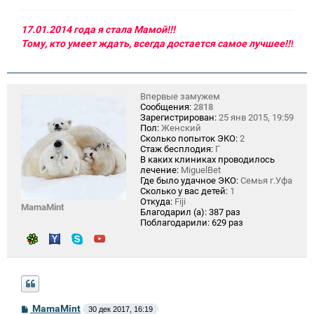
17.01.2014 года я стала Мамой!!!
Тому, кто умеет ждать, всегда достается самое лучшее!!!
Впервые замужем
Сообщения:
2818
Зарегистрирован:
25 янв 2015, 19:59
Пол:
Женский
Сколько попыток ЭКО:
2
Стаж бесплодия:
Г
В каких клиниках проводилось
лечение:
MiguelBet
Где было удачное ЭКО:
Семья г.Уфа
Сколько у вас детей:
1
Откуда:
Fiji
MamaMint
Благодарил (а):
387 раз
Поблагодарили:
629 раз
С
MamaMint
30 дек 2017, 16:19