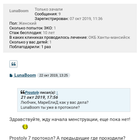
Только зачали
LunaBoom
Сообщения:
9
Зарегистрирован:
07 окт 2019, 11:36
Пол:
Женский
Сколько попыток ЭКО:
1
Стаж бесплодия:
10 лет
В каких клиниках проводилось лечение:
ОКБ Ханты-мансийск
Сколько у вас детей:
1
Поблагодарили:
1 раз
С
LunaBoom
22 окт 2019, 13:25
о
о
б
щ
Prostoly
писал(а):
↑
е
21 окт 2019, 17:56
н
Любчик, МариЕлиД как у вас дела?
и
LunaBoom ты уже в протоколе?
е
Здравствуйте, жду начала менструации, еще пока нет!
Prostoly 7 протокол? А предыдущие где проходили?