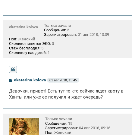
Только зачали
ekaterina.kolova
Сообщения:
2
Зарегистрирован:
01 авг 2018, 13:39
Пол:
Женский
Сколько попыток ЭКО:
0
Стаж бесплодия:
5
Сколько у вас детей:
1
С
ekaterina.kolova
01 авг 2018, 13:45
о
о
Девочки. привет! Есть тут те кто сейчас ждет квоту в
б
щ
Ханты или уже ее получил и ждет очередь?
е
н
и
е
Только зачали
Сообщения:
15
Зарегистрирован:
04 авг 2016, 09:16
Пол:
Женский