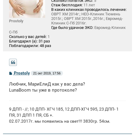
Сколько попыток ЭКО:
5
Стаж бесплодия:
11 лет
В каких клиниках проводилось лечение:
ОВРТ ХМ 2014г.; НЕО-Клиник Тюмень
2015г.; ОВРТ ХМ 2015г.,2016г.; Евромед-
Prostoly
Клиник С-Пб 2016г.
Где было удачное ЭКО:
Евромед-Клиник
С-Пб
Сколько у вас детей:
1
Благодарил (а):
31 раз
Поблагодарили:
48 раз
С
Prostoly
21 окт 2019, 17:56
о
о
Любчик, МариЕлиД как у вас дела?
б
щ
LunaBoom ты уже в протоколе?
е
н
и
е
9 ДПП - //; 10 ДПП- ХГЧ 185, 12 ДПП-ХГЧ 595, 23 ДПП- 1
ПЯ, 31 ДПП 1 ПЯ, СБ +.
02.07.2017г. мы появились на свет!!! 3830гр. 54см.