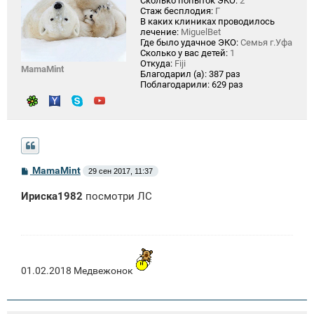
Сколько попыток ЭКО:
2
Стаж бесплодия:
Г
В каких клиниках проводилось
лечение:
MiguelBet
Где было удачное ЭКО:
Семья г.Уфа
Сколько у вас детей:
1
Откуда:
Fiji
MamaMint
Благодарил (а):
387 раз
Поблагодарили:
629 раз
С
MamaMint
29 сен 2017, 11:37
о
о
Ириска1982
посмотри ЛС
б
щ
е
н
и
е
01.02.2018 Медвежонок