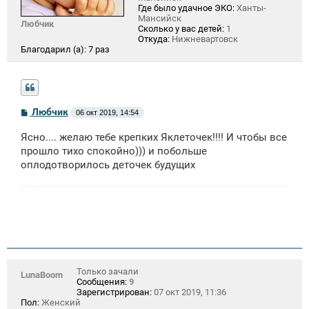
Где было удачное ЭКО:
Ханты-
Мансийск
Любчик
Сколько у вас детей:
1
Откуда:
Нижневартовск
Благодарил (а):
7 раз
С
Любчик
06 окт 2019, 14:54
о
о
Ясно.... желаю тебе крепких Яклеточек!!!! И чтобы все
б
щ
прошло тихо спокойно))) и побольше
е
оплодотворилось деточек будущих
н
и
е
Только зачали
LunaBoom
Сообщения:
9
Зарегистрирован:
07 окт 2019, 11:36
Пол:
Женский