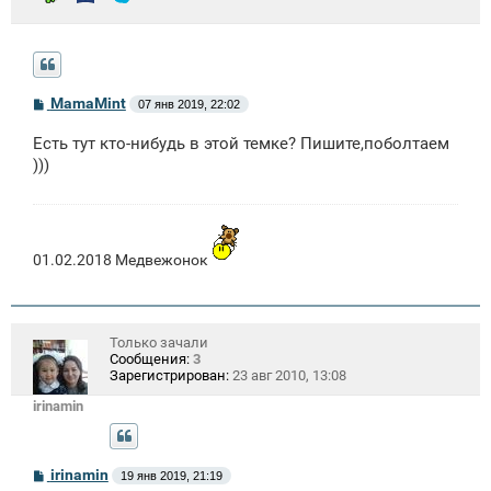
С
MamaMint
07 янв 2019, 22:02
о
о
Есть тут кто-нибудь в этой темке? Пишите,поболтаем
б
щ
)))
е
н
и
е
01.02.2018 Медвежонок
Только зачали
Сообщения:
3
Зарегистрирован:
23 авг 2010, 13:08
irinamin
С
irinamin
19 янв 2019, 21:19
о