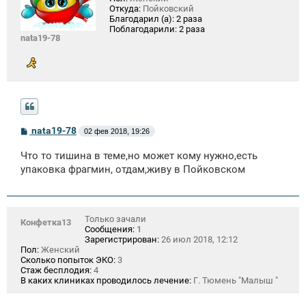
Откуда:
Пойковский
Благодарил (а):
2 раза
Поблагодарили:
2 раза
nata19-78
С
nata19-78
02 фев 2018, 19:26
о
о
Что то тишина в теме,но может кому нужно,есть
б
щ
упаковка фрагмин, отдам,живу в Пойковском
е
н
и
е
Только зачали
Конфетка13
Сообщения:
1
Зарегистрирован:
26 июл 2018, 12:12
Пол:
Женский
Сколько попыток ЭКО:
3
Стаж бесплодия:
4
В каких клиниках проводилось лечение:
Г. Тюмень "Малыш "