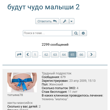
будут чудо малыши 2
Ответить
Поиск
Расширенный п
2299 сообщений
Страница
65
из
66
1
62
63
64
65
66
…
Пред.
След.
Трудный подросток
Сообщения:
679
Зарегистрирован:
23 апр 2009, 15:13
Пол:
Женский
Сколько попыток ЭКО:
4
Стаж бесплодия:
11 лет
татьяна78
В каких клиниках проводилось лечение:
тюмень "малюш"
ханты-мансийск
Сколько у вас детей:
2