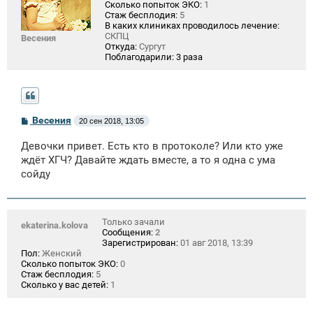
Сколько попыток ЭКО:
1
Стаж бесплодия:
5
В каких клиниках проводилось лечение:
СКПЦ
Весения
Откуда:
Сургут
Поблагодарили:
3 раза
С
Весения
20 сен 2018, 13:05
о
о
Девочки привет. Есть кто в протоколе? Или кто уже
б
щ
ждёт ХГЧ? Давайте ждать вместе, а то я одна с ума
е
сойду
н
и
е
Только зачали
ekaterina.kolova
Сообщения:
2
Зарегистрирован:
01 авг 2018, 13:39
Пол:
Женский
Сколько попыток ЭКО:
0
Стаж бесплодия:
5
Сколько у вас детей:
1