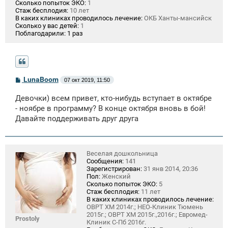
Сколько попыток ЭКО:
1
Стаж бесплодия:
10 лет
В каких клиниках проводилось лечение:
ОКБ Ханты-мансийск
Сколько у вас детей:
1
Поблагодарили:
1 раз
С
LunaBoom
07 окт 2019, 11:50
о
о
Девочки) всем привет, кто-нибудь вступает в октябре
б
щ
- ноябре в программу? В конце октября вновь в бой!
е
Давайте поддерживать друг друга
н
и
е
Веселая дошкольница
Сообщения:
141
Зарегистрирован:
31 янв 2014, 20:36
Пол:
Женский
Сколько попыток ЭКО:
5
Стаж бесплодия:
11 лет
В каких клиниках проводилось лечение:
ОВРТ ХМ 2014г.; НЕО-Клиник Тюмень
2015г.; ОВРТ ХМ 2015г.,2016г.; Евромед-
Prostoly
Клиник С-Пб 2016г.