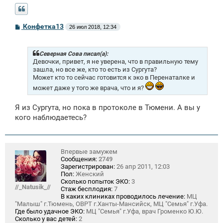
С
Конфетка13
26 июл 2018, 12:34
о
о
б
щ
Северная Сова писал(а):
е
Девочки, привет, я не уверена, что в правильную тему
н
зашла, но все же, кто то есть из Сургута?
и
Может кто то сейчас готовится к эко в Перенаталке и
е
может даже у того же врача, что и я?
Я из Сургута, но пока в протоколе в Тюмени. А вы у
кого наблюдаетесь?
Впервые замужем
Сообщения:
2749
Зарегистрирован:
26 апр 2011, 12:03
Пол:
Женский
Сколько попыток ЭКО:
3
//_Natusik_//
Стаж бесплодия:
7
В каких клиниках проводилось лечение:
МЦ
"Малыш" г.Тюмень, ОВРТ г.Ханты-Мансийск, МЦ "Семья" г.Уфа.
Где было удачное ЭКО:
МЦ "Семья" г.Уфа, врач Громенко Ю.Ю.
Сколько у вас детей:
2