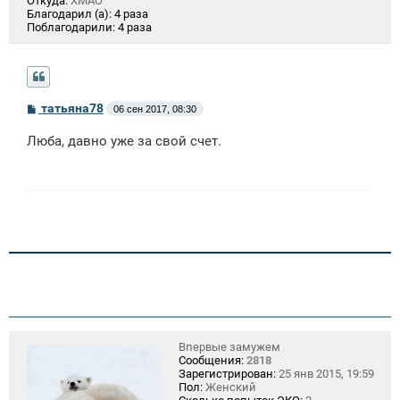
Откуда:
ХМАО
Благодарил (а):
4 раза
Поблагодарили:
4 раза
С
татьяна78
06 сен 2017, 08:30
о
о
Люба, давно уже за свой счет.
б
щ
е
н
и
е
Впервые замужем
Сообщения:
2818
Зарегистрирован:
25 янв 2015, 19:59
Пол:
Женский