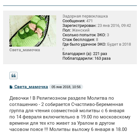
Задорная первоклашка
Сообщения:
471
Зарегистрирован:
23 янв 2016, 09:42
Пол:
Женский
Сколько попыток ЭКО:
3
Стаж бесплодия:
8
Где было удачное ЭКО:
Будет в 2018
г.
Света_мамочка
Благодарил (а):
221 раз
Поблагодарили:
163 раза
С
Света_мамочка
05 янв 2018, 10:56
о
о
Девочки ! В Религиозном разделе Молитва по
б
щ
соглашению - 2 собирается Счастливо-Беременная
е
группа для чтения совместной молитвы с 6 января
н
по 14 февраля включительно в 19.00 по московскому
и
е
времени для тех кто живет за Уралом в другом
часовом поясе !!! Молитвы выложу 6 января в 18.00