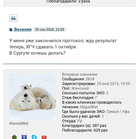
Поблагодарили:
3 раза
С
Весения
25 сен 2018, 21:03
о
о
У меня уже закончился протокол, жду результат
б
щ
теперь, ХГЧ сдавать 1 октября.
е
В Сургуте хочешь делать?
н
и
е
Впервые замужем
Сообщения:
2818
Зарегистрирован:
25 янв 2015, 19:59
Пол:
Женский
Сколько попыток ЭКО:
2
Стаж бесплодия:
Г
В каких клиниках проводилось
лечение:
MiguelBet
Где было удачное ЭКО:
Семья г.Уфа
Сколько у вас детей:
1
Откуда:
Fiji
MamaMint
Благодарил (а):
387 раз
Поблагодарили:
629 раз