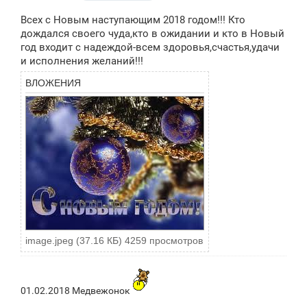
о
о
Всех с Новым наступающим 2018 годом!!! Кто
б
щ
дождался своего чуда,кто в ожидании и кто в Новый
е
год входит с надеждой-всем здоровья,счастья,удачи
н
и исполнения желаний!!!
и
е
ВЛОЖЕНИЯ
image.jpeg (37.16 КБ) 4259 просмотров
01.02.2018 Медвежонок