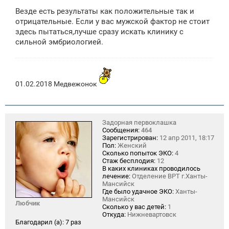
о
Везде есть результаты как положительные так и
б
щ
отрицательные. Если у вас мужской фактор не стоит
е
здесь пытаться,лучше сразу искать клинику с
н
сильной эмбриологией.
и
е
01.02.2018 Медвежонок
Задорная первоклашка
Сообщения:
464
Зарегистрирован:
12 апр 2011, 18:17
Пол:
Женский
Сколько попыток ЭКО:
4
Стаж бесплодия:
12
В каких клиниках проводилось
лечение:
Отделение ВРТ г.Ханты-
Мансийск
Где было удачное ЭКО:
Ханты-
Мансийск
Любчик
Сколько у вас детей:
1
Откуда:
Нижневартовск
Благодарил (а):
7 раз