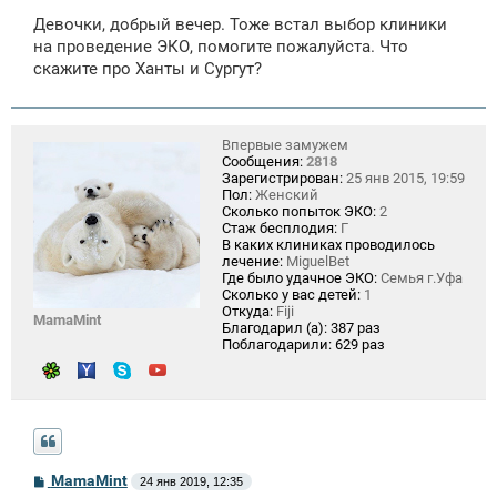
о
Девочки, добрый вечер. Тоже встал выбор клиники
б
щ
на проведение ЭКО, помогите пожалуйста. Что
е
скажите про Ханты и Сургут?
н
и
е
Впервые замужем
Сообщения:
2818
Зарегистрирован:
25 янв 2015, 19:59
Пол:
Женский
Сколько попыток ЭКО:
2
Стаж бесплодия:
Г
В каких клиниках проводилось
лечение:
MiguelBet
Где было удачное ЭКО:
Семья г.Уфа
Сколько у вас детей:
1
Откуда:
Fiji
MamaMint
Благодарил (а):
387 раз
Поблагодарили:
629 раз
С
MamaMint
24 янв 2019, 12:35
о