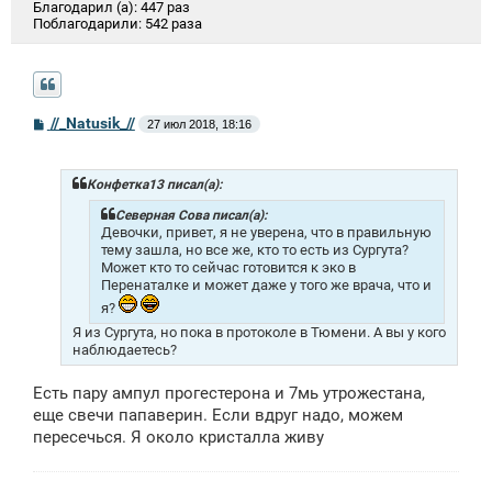
Благодарил (а):
447 раз
Поблагодарили:
542 раза
С
//_Natusik_//
27 июл 2018, 18:16
о
о
б
щ
Конфетка13 писал(а):
е
н
Северная Сова писал(а):
и
Девочки, привет, я не уверена, что в правильную
е
тему зашла, но все же, кто то есть из Сургута?
Может кто то сейчас готовится к эко в
Перенаталке и может даже у того же врача, что и
я?
Я из Сургута, но пока в протоколе в Тюмени. А вы у кого
наблюдаетесь?
Есть пару ампул прогестерона и 7мь утрожестана,
еще свечи папаверин. Если вдруг надо, можем
пересечься. Я около кристалла живу