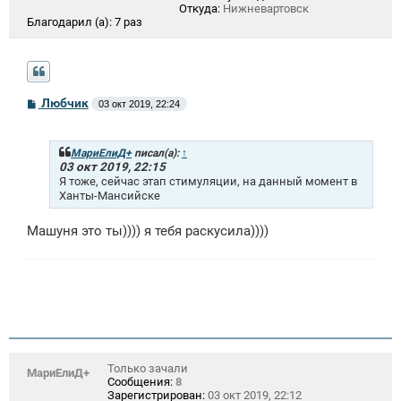
Откуда:
Нижневартовск
Благодарил (а):
7 раз
С
Любчик
03 окт 2019, 22:24
о
о
б
щ
МариЕлиД+
писал(а):
↑
е
03 окт 2019, 22:15
н
Я тоже, сейчас этап стимуляции, на данный момент в
и
Ханты-Мансийске
е
Машуня это ты)))) я тебя раскусила))))
Только зачали
МариЕлиД+
Сообщения:
8
Зарегистрирован:
03 окт 2019, 22:12