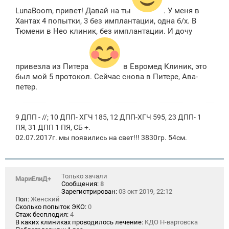
е
н
LunaBoom, привет! Давай на ты
. У меня в
и
Хантах 4 попытки, 3 без имплантации, одна б/х. В
е
Тюмени в Нео клиник, без имплантации. И дочу
привезла из Питера
в Евромед Клиник, это
был мой 5 протокол. Сейчас снова в Питере, Ава-
петер.
9 ДПП - //; 10 ДПП- ХГЧ 185, 12 ДПП-ХГЧ 595, 23 ДПП- 1
ПЯ, 31 ДПП 1 ПЯ, СБ +.
02.07.2017г. мы появились на свет!!! 3830гр. 54см.
Только зачали
МариЕлиД+
Сообщения:
8
Зарегистрирован:
03 окт 2019, 22:12
Пол:
Женский
Сколько попыток ЭКО:
0
Стаж бесплодия:
4
В каких клиниках проводилось лечение:
КДО Н-вартовска