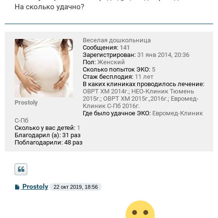
На сколько удачно?
Веселая дошкольница
Сообщения:
141
Зарегистрирован:
31 янв 2014, 20:36
Пол:
Женский
Сколько попыток ЭКО:
5
Стаж бесплодия:
11 лет
В каких клиниках проводилось лечение:
ОВРТ ХМ 2014г.; НЕО-Клиник Тюмень
2015г.; ОВРТ ХМ 2015г.,2016г.; Евромед-
Prostoly
Клиник С-Пб 2016г.
Где было удачное ЭКО:
Евромед-Клиник
С-Пб
Сколько у вас детей:
1
Благодарил (а):
31 раз
Поблагодарили:
48 раз
С
Prostoly
22 окт 2019, 18:56
о
о
б
щ