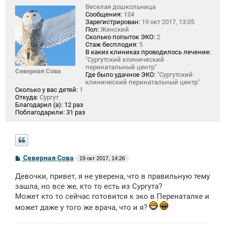
Веселая дошкольница
Сообщения:
124
Зарегистрирован:
19 окт 2017, 13:05
Пол:
Женский
Сколько попыток ЭКО:
2
Стаж бесплодия:
5
В каких клиниках проводилось лечение:
"Сургутский клинический
перинатальный центр"
Северная Сова
Где было удачное ЭКО:
"Сургутский
клинический перинатальный центр"
Сколько у вас детей:
1
Откуда:
Сургут
Благодарил (а):
12 раз
Поблагодарили:
31 раз
С
Северная Сова
19 окт 2017, 14:26
о
о
Девочки, привет, я не уверена, что в правильную тему
б
щ
зашла, но все же, кто то есть из Сургута?
е
Может кто то сейчас готовится к эко в Перенаталке и
н
и
может даже у того же врача, что и я?
е