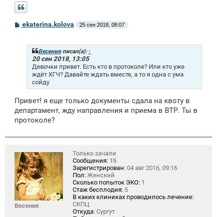
С
ekaterina.kolova
25 сен 2018, 08:07
о
о
б
щ
Весения
писал(а):
↑
е
20 сен 2018, 13:05
н
Девочки привет. Есть кто в протоколе? Или кто уже
и
ждёт ХГЧ? Давайте ждать вместе, а то я одна с ума
е
сойду
Привет! я еще только документы сдала на квоту в
департамент, жду направления и приема в ВТР. Ты в
протоколе?
Только зачали
Сообщения:
15
Зарегистрирован:
04 авг 2016, 09:16
Пол:
Женский
Сколько попыток ЭКО:
1
Стаж бесплодия:
5
В каких клиниках проводилось лечение:
СКПЦ
Весения
Откуда:
Сургут