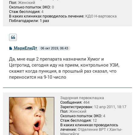
Пол:
Женский
Сколько попыток ЭКО:
0
Стаж бесплодия:
4
В каких клиниках проводилось лечение:
КДО Н-вартовска
Поблагодарили:
1 раз
С
МариЕлиД+
06 окт 2019, 06:43
о
о
Да, мне еще 2 препарата назначили Хумог и
б
щ
Цетротид, сегодня иду на прием, контрольное УЗИ,
е
скажет когда пункция, в прошлый раз сказал, что
н
переносится на 9-10 число
и
е
Задорная первоклашка
Сообщения:
464
Зарегистрирован:
12 апр 2011, 18:17
Пол:
Женский
Сколько попыток ЭКО:
4
Стаж бесплодия:
12
В каких клиниках проводилось
лечение:
Отделение ВРТ г.Ханты-
Мансийск