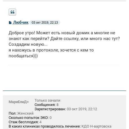
С
Любчик
03 окт 2019, 22:13
о
о
Доброе утро! Может есть новый домик а многие не
б
щ
знают как перейти? Дайте ссылку, или много нас тут?
е
Создадим новую...
н
я нахожусь в протоколе, хочется с кем то
и
е
пообщаться)))
Только зачали
МариЕлиД+
Сообщения:
8
Зарегистрирован:
03 окт 2019, 22:12
Пол:
Женский
Сколько попыток ЭКО:
0
Стаж бесплодия:
4
В каких клиниках проводилось лечение:
КДО Н-вартовска