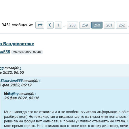
Страница
260
из
271
9451 сообщение
1
258
259
260
261
262
…
Пред.
во Владивостоке
na555
26 фев 2022, 07:46
ing
писал(а):
↑
в 2022, 06:53
Elena-lena555
писал(а):
↑
6 фев 2022, 06:12
Beijing
писал(а):
↑
26 фев 2022, 05:32
Мне никогда его не ставили и я не особенно читала информацию об э
разбираться) Но тема частая и видимо где то на глаза мне попалось, ч
решила на форум вот написать и прием у Сливко отменять не стала.
мне время терять. Не понимаю как относиться к этому диагнозу, леч