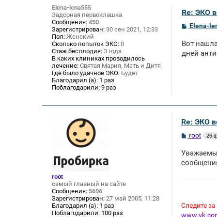
Elena-lena555
Re: ЭКО 
Задорная первоклашка
Сообщения:
450
С
Elena-l
Зарегистрирован:
30 сен 2021, 12:33
о
Пол:
Женский
о
Вот нашла
Сколько попыток ЭКО:
0
б
Стаж бесплодия:
3 года
щ
дней анти
В каких клиниках проводилось
е
лечение:
Святая Мария, Мать и Дитя
н
и
Где было удачное ЭКО:
Будет
е
Благодарил (а):
1 раз
Поблагодарили:
9 раз
Re: ЭКО 
С
root
26 ф
о
о
Уважаемые
б
щ
сообщения
е
н
root
и
самый главный на сайте
е
Сообщения:
5696
Зарегистрирован:
27 май 2005, 11:28
Следите за
Благодарил (а):
1 раз
Поблагодарили:
100 раз
www.vk.com