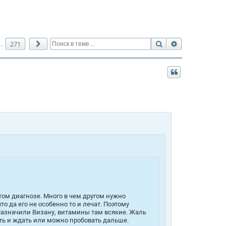
Поиск
Расширенный 
271
…
След.
том диагнозе. Много в чем другом нужно
то да его не особенно то и лечат. Поэтому
 Назначили Визану, витамины там всякие. Жаль
ить и ждать или можно пробовать дальше.