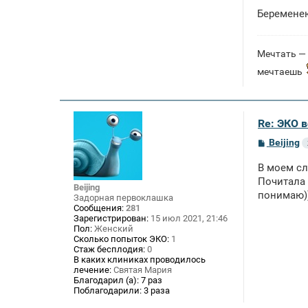
Беременею
Мечтать — 
мечтаешь
Re: ЭКО 
С
Beijing
о
о
В моем сл
б
щ
Почитала 
Beijing
е
понимаю)
Задорная первоклашка
н
Сообщения:
281
и
Зарегистрирован:
15 июл 2021, 21:46
е
Пол:
Женский
Сколько попыток ЭКО:
1
Стаж бесплодия:
0
В каких клиниках проводилось
лечение:
Святая Мария
Благодарил (а):
7 раз
Поблагодарили:
3 раза