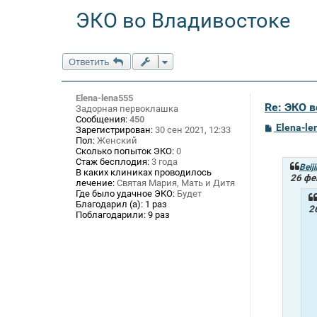
ЭКО во Владивостоке
Ответить
Elena-lena555
Re: ЭКО 
Задорная первоклашка
Сообщения:
450
С
Elena-le
Зарегистрирован:
30 сен 2021, 12:33
о
Пол:
Женский
о
Сколько попыток ЭКО:
0
б
Стаж бесплодия:
3 года
щ
Beij
В каких клиниках проводилось
е
26 фе
лечение:
Святая Мария, Мать и Дитя
н
Где было удачное ЭКО:
Будет
и
Благодарил (а):
1 раз
е
2
Поблагодарили:
9 раз