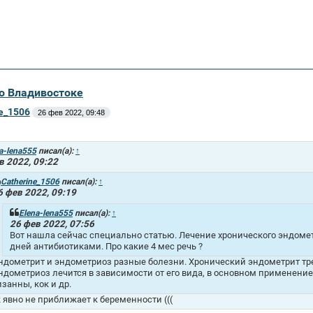
во Владивостоке
e_1506
26 фев 2022, 09:48
a-lena555
писал(а):
↑
в 2022, 09:22
Catherine_1506
писал(а):
↑
6 фев 2022, 09:19
Elena-lena555
писал(а):
↑
26 фев 2022, 07:56
Вот нашла сейчас специально статью. Лечение хронического эндомет
дней антибиотиками. Про какие 4 мес речь ?
ндометрит и эндометриоз разные болезни. Хронический эндометрит тре
ндометриоз лечится в зависимости от его вида, в основном применен
изанны, кок и др.
к явно не приближает к беременности (((