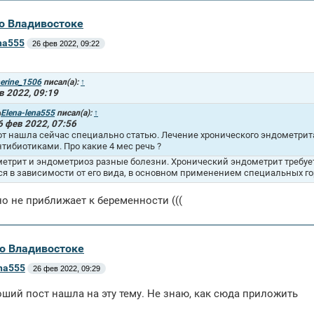
во Владивостоке
na555
26 фев 2022, 09:22
erine_1506
писал(а):
↑
в 2022, 09:19
Elena-lena555
писал(а):
↑
6 фев 2022, 07:56
от нашла сейчас специально статью. Лечение хронического эндометрита
нтибиотиками. Про какие 4 мес речь ?
етрит и эндометриоз разные болезни. Хронический эндометрит требует
ся в зависимости от его вида, в основном применением специальных го
но не приближает к беременности (((
во Владивостоке
ena555
26 фев 2022, 09:29
оший пост нашла на эту тему. Не знаю, как сюда приложить