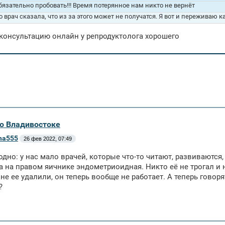
бязательно пробовать!!! Время потерянное нам никто не вернёт
о врач сказала, что из за этого может не получатся. Я вот и переживаю к
консультацию онлайн у репродуктолога хорошего
во Владивостоке
ena555
26 фев 2022, 07:49
одно: у нас мало врачей, которые что-то читают, развиваются
а на правом яичнике эндометриоидная. Никто её не трогал и н
не ее удалили, он теперь вообще не работает. А теперь говоря
?