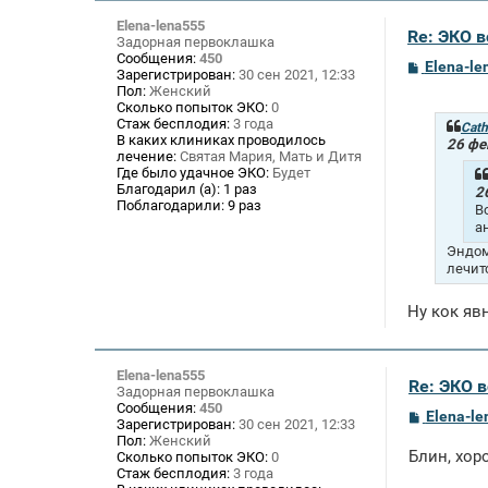
Elena-lena555
Re: ЭКО 
Задорная первоклашка
Сообщения:
450
С
Elena-le
Зарегистрирован:
30 сен 2021, 12:33
о
Пол:
Женский
о
Сколько попыток ЭКО:
0
б
Стаж бесплодия:
3 года
щ
Cath
В каких клиниках проводилось
е
26 фе
лечение:
Святая Мария, Мать и Дитя
н
и
Где было удачное ЭКО:
Будет
е
Благодарил (а):
1 раз
2
Поблагодарили:
9 раз
В
а
Эндом
лечит
Ну кок яв
Elena-lena555
Re: ЭКО 
Задорная первоклашка
Сообщения:
450
С
Elena-l
Зарегистрирован:
30 сен 2021, 12:33
о
Пол:
Женский
о
Блин, хор
Сколько попыток ЭКО:
0
б
Стаж бесплодия:
3 года
щ