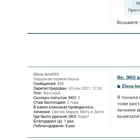
О
Прост
Возьмите 
Elena-lena555
Re: ЭКО 
Задорная первоклашка
Сообщения:
450
С
Elena-l
Зарегистрирован:
30 сен 2021, 12:33
о
Пол:
Женский
о
Я поняла 
Сколько попыток ЭКО:
0
б
Стаж бесплодия:
3 года
щ
тоже кист
В каких клиниках проводилось
е
яичнике м
лечение:
Святая Мария, Мать и Дитя
н
вырезали
и
Где было удачное ЭКО:
Будет
е
Благодарил (а):
1 раз
Поблагодарили:
9 раз