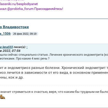
assniki.ru/besplodiyanet
анал @probirka_forum Присоединяйтесь!
во Владивостоке
ne_1506
26 фев 2022, 09:19
a-lena555
писал(а):
↑
в 2022, 07:56
ашла сейчас специально статью. Лечение хронического эндометрита (к
иотиками. Про какие 4 мес речь ?
т и эндометриоз разные болезни. Хронический эндометрит тр
оз лечится в зависимости от его вида, в основном примен
нны, кок и др.
значит стремиться к счастью, веря, что каким бы трудным ни было 