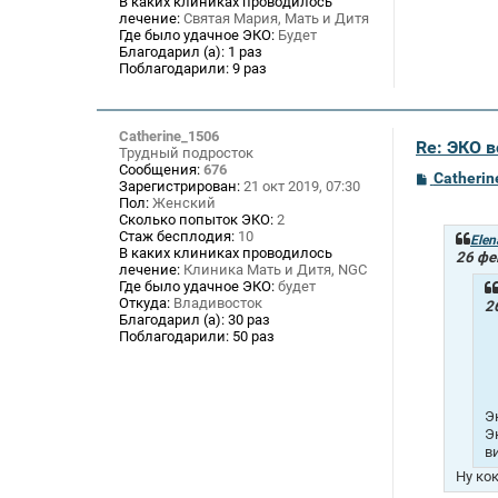
В каких клиниках проводилось
е
лечение:
Святая Мария, Мать и Дитя
н
и
Где было удачное ЭКО:
Будет
е
Благодарил (а):
1 раз
Поблагодарили:
9 раз
Catherine_1506
Re: ЭКО 
Трудный подросток
Сообщения:
676
С
Catherin
Зарегистрирован:
21 окт 2019, 07:30
о
Пол:
Женский
о
Сколько попыток ЭКО:
2
б
Стаж бесплодия:
10
щ
Elen
В каких клиниках проводилось
е
26 фе
лечение:
Клиника Мать и Дитя, NGC
н
и
Где было удачное ЭКО:
будет
е
Откуда:
Владивосток
2
Благодарил (а):
30 раз
Поблагодарили:
50 раз
Э
Э
в
Ну ко