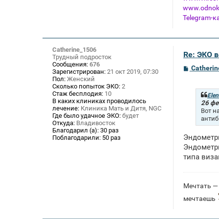
www.odnokl
Telegram-к
Catherine_1506
Re: ЭКО 
Трудный подросток
Сообщения:
676
С
Catheri
Зарегистрирован:
21 окт 2019, 07:30
о
Пол:
Женский
о
Сколько попыток ЭКО:
2
б
Стаж бесплодия:
10
щ
Elen
В каких клиниках проводилось
е
26 фе
лечение:
Клиника Мать и Дитя, NGC
н
Вот н
и
Где было удачное ЭКО:
будет
антиб
е
Откуда:
Владивосток
Благодарил (а):
30 раз
Эндометри
Поблагодарили:
50 раз
Эндометри
типа виза
Мечтать — 
мечтаешь