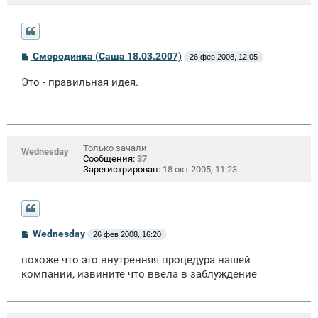
С
Смородинка (Саша 18.03.2007)
26 фев 2008, 12:05
о
о
Это - правильная идея.
б
щ
е
н
и
е
Только зачали
Wednesday
Сообщения:
37
Зарегистрирован:
18 окт 2005, 11:23
С
Wednesday
26 фев 2008, 16:20
о
о
похоже что это внутренняя процедура нашей
б
щ
компании, извините что ввела в заблуждение
е
н
и
е