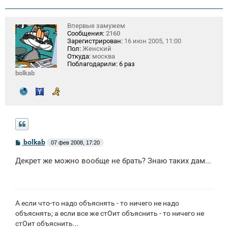
Впервые замужем
Сообщения:
2160
Зарегистрирован:
16 июн 2005, 11:00
Пол:
Женский
Откуда:
москва
Поблагодарили:
6 раз
bolkab
С
bolkab
07 фев 2008, 17:20
о
о
Декрет же можно вообще не брать? Знаю таких дам...
б
щ
е
н
и
е
А если что-то надо объяснять - то ничего не надо
объяснять; а если все же стОит объяснить - то ничего не
стОит объяснить...