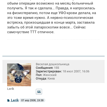
объем операции возможно на месяц больничный
получить. Я так и сделала... Правда, я напросилась
на физиотерапию, потом еще УФО-крови делала, на
это тоже время нужно. А нервно-психологическая
встряска, произошедшая в конце марта, заставила
забыть об этой лапароскопии вовсе... Сейчас
самочуствие ТТТ отличное.
Веселая дошкольница
Сообщения:
155
Зарегистрирован:
18 июл 2007, 16:06
Пол:
Женский
Откуда:
Киев
Lerik
С
Lerik
07 апр 2008, 19:38
о
о