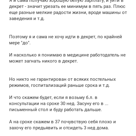
Я и сама получаю хорошую белую зарплату, и уйти в
декрет - значит урезать ее минимум в пять раз. Плюс
еще разные мелкие радости жизни, вроде машины от
заведения и т.д.
Поэтому я и сама не хочу идти в декрет, по крайней
мере "до".
И насколько я понимаю в медицине работодатель не
может загнать никого в декрет.
Но никто не гарантирован от всяких постельных
режимов, госпитализаций раньше срока и т.д.
И что скажем будет, если я возьму б.л. в
консультации на сроке 30 нед. Засуну его в ...
письменный стол и буду работать дальше.
А на сроке скажем в 37 почувствую себя плохо и
захочу его предьявить и отсидеть 3 нед дома.