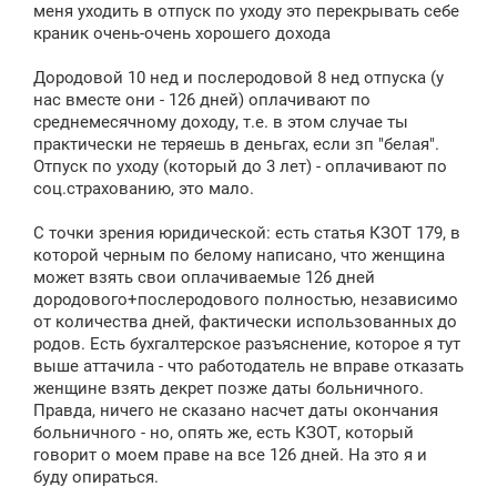
щ
меня уходить в отпуск по уходу это перекрывать себе
е
краник очень-очень хорошего дохода
н
и
е
Дородовой 10 нед и послеродовой 8 нед отпуска (у
нас вместе они - 126 дней) оплачивают по
среднемесячному доходу, т.е. в этом случае ты
практически не теряешь в деньгах, если зп "белая".
Отпуск по уходу (который до 3 лет) - оплачивают по
соц.страхованию, это мало.
С точки зрения юридической: есть статья КЗОТ 179, в
которой черным по белому написано, что женщина
может взять свои оплачиваемые 126 дней
дородового+послеродового полностью, независимо
от количества дней, фактически использованных до
родов. Есть бухгалтерское разъяснение, которое я тут
выше аттачила - что работодатель не вправе отказать
женщине взять декрет позже даты больничного.
Правда, ничего не сказано насчет даты окончания
больничного - но, опять же, есть КЗОТ, который
говорит о моем праве на все 126 дней. На это я и
буду опираться.