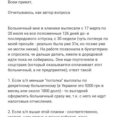
Всем привет,
б
щ
е
Отчитываюсь, как автор вопроса
н
и
е
Больничный мне в клинике выписали с 17 марта по
20 июля на все положенные 126 дней до- и
послеродового отпуска, с 30 недели (чуть потянув по
моей просьбе - реально была уже 31я, но позже уже
не могли никак). На работе позвонила в бухгалтерию
и спросила, че дальше делать, ежели в дородовой
идти пока не собираюсь. Они еще поуточняли в
соцстрахе (который оказывается оплачивает этот
больничный, а не предприятие), ответ такой:
1. Если з/п меньше "потолка" выплаты по
декретному больничному (в Украине это 9200 грн в
месяц или около 1800 долл) - то выгодней
оформлять больничный сразу же, т.к. с него не идут
налоговые отчисления.
2. Если з/п выше этой планки - соответственно,
уходить невыгодно и лучше работать пока