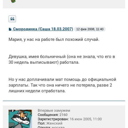
С
Смородинка (Саша 18.03.2007)
12 фев 2008, 11:40
о
о
Мария, у нас на работе был похожий случай.
б
щ
е
н
Девушка, имея больничный (она не знала, что его в
и
е
30 недель выписывают) работала.
Но у нас доплачивали мат помощь до официальной
зарплаты. Так что она ничего не потеряла, разве 2
лишних недели отработала.
Впервые замужем
Сообщения:
2160
Зарегистрирован:
16 июн 2005, 11:00
Пол:
Женский
Откуда:
москва