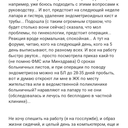
например, уже боюсь подходить с этими вопросами к
руководству... И вот, предстоит на следующей неделе
лапара и гистера, удаление эндометриоидных кист и
трубы... Подошла (с таким огромным страхом, что
будет столько вони сейчас) сказала, что мол
проблемы, по гинекологии, предстоит операция...
Реакция вроде нормальная, спокойная... А тут на
форуме, читаю, кого на следующий день, кого на 5
день выписывают, по разному всех. И все на работу
быстро рвутся... просто посмотрела приказ какй-то
(не помню ФМС или Минздрава) О сроках
больничных листов, и при операции по поводу
эндометриоза можно на БЛ до 28-35 дней пробыть,
вот и думаю откроют ли мне в ЖК по месту
жительства или в ведомственной поликлинике
больничный? наравляют на лапару то не они
(обследовалась и лечусь по бесплодию в частной
клинике)...
Не хочу спешить на работу (я на госслужбе), и образ
жизни сидячий, и целый день за компьютером, еще и