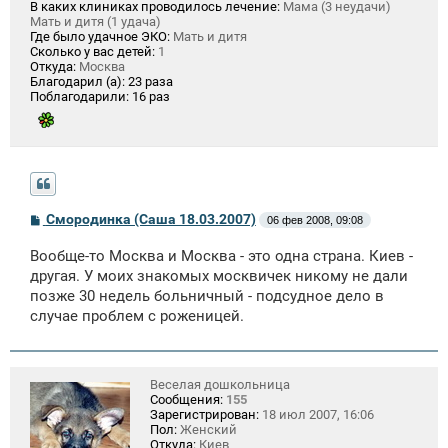
В каких клиниках проводилось лечение:
Мама (3 неудачи)
Мать и дитя (1 удача)
Где было удачное ЭКО:
Мать и дитя
Сколько у вас детей:
1
Откуда:
Москва
Благодарил (а):
23 раза
Поблагодарили:
16 раз
С
Смородинка (Саша 18.03.2007)
06 фев 2008, 09:08
о
о
Вообще-то Москва и Москва - это одна страна. Киев -
б
щ
другая. У моих знакомых москвичек никому не дали
е
позже 30 недель больничный - подсудное дело в
н
случае проблем с роженицей.
и
е
Веселая дошкольница
Сообщения:
155
Зарегистрирован:
18 июл 2007, 16:06
Пол:
Женский
Откуда:
Киев