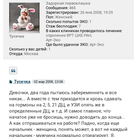
Задорная первоклашка
Сообщения:
465
Зарегистрирован:
26 янв 2008, 19:29
Пол:
Женский
Сколько попыток ЭКО:
1
Стаж бесплодия:
7
В каких клиниках проводилось лечение:
отделение ВРТ ЦКБ РАН,
Тусечка
Арт-Эко
Где было удачное ЭКО:
Арт-Эко
Сколько у вас детей:
1
Откуда:
Москва
С
Тусечка
02 мар 2008, 13:06
о
о
Девочки, два года пытаюсь забеременнеть и все
б
щ
никак... А вместе с тем приходится и кровь сдавать
е
на гормоны на 2, 5, 21 ДЦ, и УЗИ опять же в
н
определенные ДЦ, и т.д. И самое главное, что
и
е
начатое уже не бросишь, нужно доводить до конца...
А как отпрашиваться на работе? Ладно, когда еще
начальник - женщина, понять может, а вот не каждый
начальник - мужчина нормально отреагирует. Я,