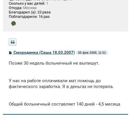
Сколько у вас детей:
1
Откуда:
Москва
Благодарил (а):
23 раза
Поблагодарили:
16 раз
С
Смородинка (Саша 18.03.2007)
05 фев 2008, 11:01
о
о
Позже 30 недель больничный не выпишут.
б
щ
е
н
У нас на работе оплачивали мат.помощь до
и
е
фактического заработка. Я в деньгах не потеряла.
Общий больничный составляет 140 дней - 4,5 месяца