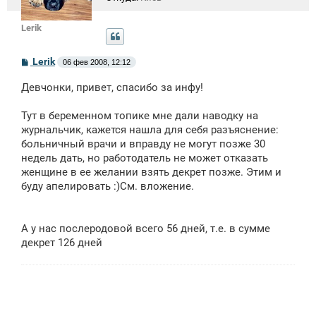
Lerik
С
Lerik
06 фев 2008, 12:12
о
о
Девчонки, привет, спасибо за инфу!
б
щ
е
Тут в беременном топике мне дали наводку на
н
журнальчик, кажется нашла для себя разъяснение:
и
е
больничный врачи и вправду не могут позже 30
недель дать, но работодатель не может отказать
женщине в ее желании взять декрет позже. Этим и
буду апелировать :)См. вложение.
А у нас послеродовой всего 56 дней, т.е. в сумме
декрет 126 дней