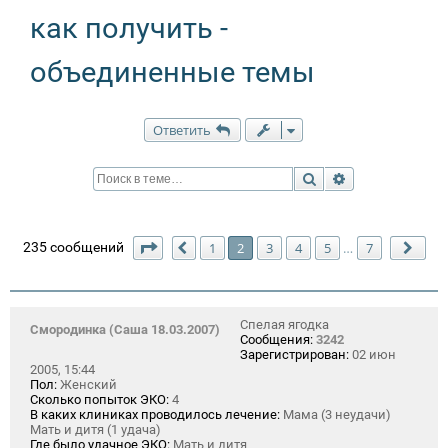
как получить -
объединенные темы
Ответить
Поиск
Расширенный п
Страница
2
из
7
235 сообщений
1
2
3
4
5
7
…
Пред.
Сле
Спелая ягодка
Смородинка (Саша 18.03.2007)
Сообщения:
3242
Зарегистрирован:
02 июн
2005, 15:44
Пол:
Женский
Сколько попыток ЭКО:
4
В каких клиниках проводилось лечение:
Мама (3 неудачи)
Мать и дитя (1 удача)
Где было удачное ЭКО:
Мать и дитя