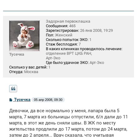
Задорная первоклашка
Сообщения:
465
Зарегистрирован:
26 янв 2008, 19:29
Пол:
Женский
Сколько попыток ЭКО:
1
Стаж бесплодия:
7
В каких клиниках проводилось лечение:
отделение ВРТ ЦКБ РАН,
Тусечка
Арт-Эко
Где было удачное ЭКО:
Арт-Эко
Сколько у вас детей:
1
Откуда:
Москва
С
Тусечка
05 апр 2008, 09:30
о
о
Девочки, да все нормально у меня, лапара была 5
б
щ
марта, 7 марта из больницы отпустили, б/л дали до 11
е
марта, в этот же день сняли швы. В ЖК по месту
н
жительства продлили до 17 марта, потом до 24 марта,
и
е
затем до 2 апреля... Врач сказала, что учитывая