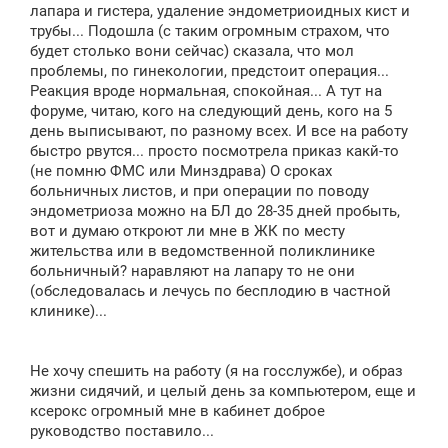
лапара и гистера, удаление эндометриоидных кист и
трубы... Подошла (с таким огромным страхом, что
будет столько вони сейчас) сказала, что мол
проблемы, по гинекологии, предстоит операция...
Реакция вроде нормальная, спокойная... А тут на
форуме, читаю, кого на следующий день, кого на 5
день выписывают, по разному всех. И все на работу
быстро рвутся... просто посмотрела приказ какй-то
(не помню ФМС или Минздрава) О сроках
больничных листов, и при операции по поводу
эндометриоза можно на БЛ до 28-35 дней пробыть,
вот и думаю откроют ли мне в ЖК по месту
жительства или в ведомственной поликлинике
больничный? наравляют на лапару то не они
(обследовалась и лечусь по бесплодию в частной
клинике)...
Не хочу спешить на работу (я на госслужбе), и образ
жизни сидячий, и целый день за компьютером, еще и
ксерокс огромный мне в кабинет доброе
руководство поставило...