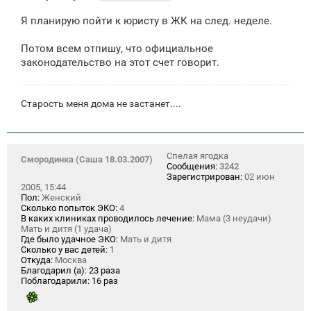
о
о
Я планирую пойти к юристу в ЖК на след. неделе.
б
щ
е
Потом всем отпишу, что официальное
н
законодательство на этот счет говорит.
и
е
Старость меня дома не застанет....
Спелая ягодка
Смородинка (Саша 18.03.2007)
Сообщения:
3242
Зарегистрирован:
02 июн
2005, 15:44
Пол:
Женский
Сколько попыток ЭКО:
4
В каких клиниках проводилось лечение:
Мама (3 неудачи)
Мать и дитя (1 удача)
Где было удачное ЭКО:
Мать и дитя
Сколько у вас детей:
1
Откуда:
Москва
Благодарил (а):
23 раза
Поблагодарили:
16 раз