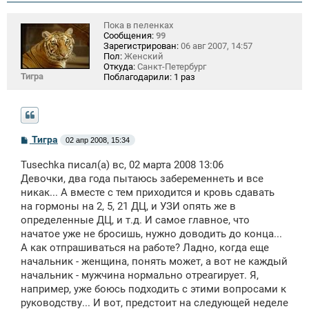
Пока в пеленках
Сообщения:
99
Зарегистрирован:
06 авг 2007, 14:57
Пол:
Женский
Откуда:
Санкт-Петербург
Тигра
Поблагодарили:
1 раз
С
Тигра
02 апр 2008, 15:34
о
о
Tusechka писал(а) вс, 02 марта 2008 13:06
б
щ
Девочки, два года пытаюсь забеременнеть и все
е
никак... А вместе с тем приходится и кровь сдавать
н
на гормоны на 2, 5, 21 ДЦ, и УЗИ опять же в
и
е
определенные ДЦ, и т.д. И самое главное, что
начатое уже не бросишь, нужно доводить до конца...
А как отпрашиваться на работе? Ладно, когда еще
начальник - женщина, понять может, а вот не каждый
начальник - мужчина нормально отреагирует. Я,
например, уже боюсь подходить с этими вопросами к
руководству... И вот, предстоит на следующей неделе