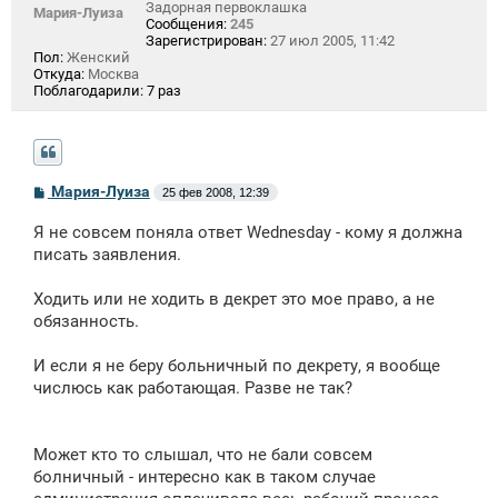
Задорная первоклашка
Мария-Луиза
Сообщения:
245
Зарегистрирован:
27 июл 2005, 11:42
Пол:
Женский
Откуда:
Москва
Поблагодарили:
7 раз
С
Мария-Луиза
25 фев 2008, 12:39
о
о
Я не совсем поняла ответ Wednesday - кому я должна
б
щ
писать заявления.
е
н
Ходить или не ходить в декрет это мое право, а не
и
е
обязанность.
И если я не беру больничный по декрету, я вообще
числюсь как работающая. Разве не так?
Может кто то слышал, что не бали совсем
болничный - интересно как в таком случае