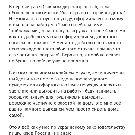
В первый раз я (как ком.директор bolcab) тоже
обошлась практически "без отрыва от производства"
Не уходила в отпуск по уходу, оформила его на маму
и вышла на работу ч-з 2 мес с небольшими
"поблажками", и на полную загрузку - после 4 мес. Но
как тогда было у меня с оформлением декретного -
совсем не помню... У меня тогда было очень много
неизрасходованного обычного отпуска, помню что
его частично "закрыла". Вероятно, я вообще декрет
не брала, но сейчас уже не вспомню.
В самом паршивом и крайнем случае, если ничего не
выйдет и мне после 8 недель послеродового
придется или оформлять отпуск по уходу и терять в
зарплате или выходить на работу - буду нанимать
хорошую няньку для грудников и выходить,
возможно частично с работой на дому, это мне всё
равно намного выгодней, чем просто сидеть дома
самой.
Это я всё как у нас по украинскому законодательству
пишу, как в России - не знаю.