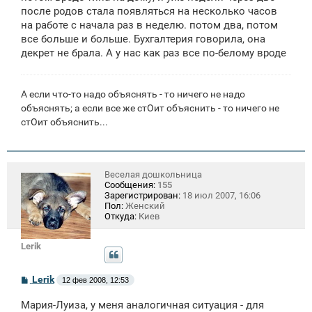
после родов стала появляться на несколько часов
на работе с начала раз в неделю. потом два, потом
все больше и больше. Бухгалтерия говорила, она
декрет не брала. А у нас как раз все по-белому вроде
А если что-то надо объяснять - то ничего не надо
объяснять; а если все же стОит объяснить - то ничего не
стОит объяснить...
Веселая дошкольница
Сообщения:
155
Зарегистрирован:
18 июл 2007, 16:06
Пол:
Женский
Откуда:
Киев
Lerik
С
Lerik
12 фев 2008, 12:53
о
о
Мария-Луиза, у меня аналогичная ситуация - для
б