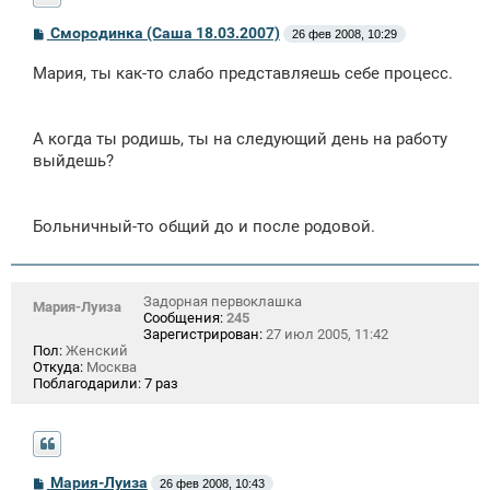
С
Смородинка (Саша 18.03.2007)
26 фев 2008, 10:29
о
о
Мария, ты как-то слабо представляешь себе процесс.
б
щ
е
н
А когда ты родишь, ты на следующий день на работу
и
е
выйдешь?
Больничный-то общий до и после родовой.
Задорная первоклашка
Мария-Луиза
Сообщения:
245
Зарегистрирован:
27 июл 2005, 11:42
Пол:
Женский
Откуда:
Москва
Поблагодарили:
7 раз
С
Мария-Луиза
26 фев 2008, 10:43