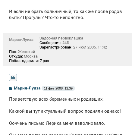
н
и
е
И если не брать больничный, то как же после родов
быть? Прогулы? Что-то непонятно.
Задорная первоклашка
Мария-Луиза
Сообщения:
245
Зарегистрирован:
27 июл 2005, 11:42
Пол:
Женский
Откуда:
Москва
Поблагодарили:
7 раз
С
Мария-Луиза
11 фев 2008, 12:39
о
о
Приветствую всех беременных и родивших.
б
щ
е
Каккой вы тут актуальный вопрос подняли однако!
н
и
е
Ооччень письмо Лерика меня взволновало.