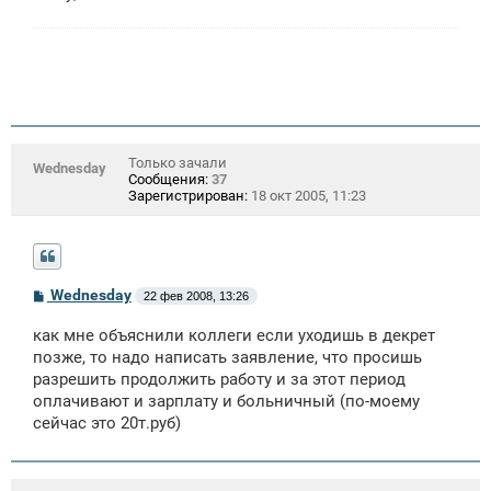
Только зачали
Wednesday
Сообщения:
37
Зарегистрирован:
18 окт 2005, 11:23
С
Wednesday
22 фев 2008, 13:26
о
о
как мне объяснили коллеги если уходишь в декрет
б
щ
позже, то надо написать заявление, что просишь
е
разрешить продолжить работу и за этот период
н
оплачивают и зарплату и больничный (по-моему
и
е
сейчас это 20т.руб)