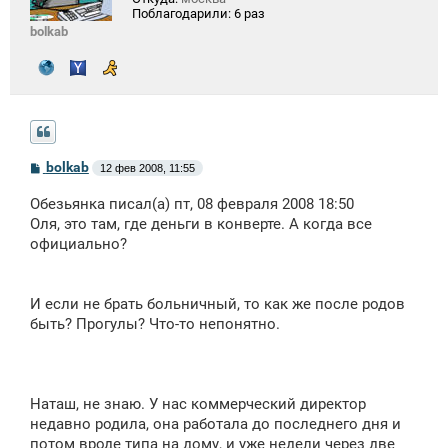
Поблагодарили:
6 раз
bolkab
С
bolkab
12 фев 2008, 11:55
о
о
Обезьянка писал(а) пт, 08 февраля 2008 18:50
б
щ
Оля, это там, где деньги в конверте. А когда все
е
официально?
н
и
е
И если не брать больничный, то как же после родов
быть? Прогулы? Что-то непонятно.
Наташ, не знаю. У нас коммерческий директор
недавно родила, она работала до последнего дня и
потом вроде типа на дому, и уже недели через две