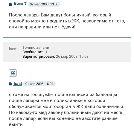
С
Киса 7
02 мар 2008, 13:30
о
о
После лапары Вам дадут больничный, который
б
щ
спокойно можно продлить в ЖК, независимо от того,
е
они направили или нет. Удачи!
н
и
е
Только зачали
bast
Сообщения:
1
Зарегистрирован:
26 мар 2008, 15:08
С
bast
01 апр 2008, 16:04
о
о
я тоже на госслужбе. после выписки из бальницы
б
щ
после лапары мне в поликлинике в которой
е
обслуживается мой госорган в ЖК дали больничный.
н
По какому-то мед закону больничный дают на месяц
и
е
после лапар, если вы конечно не захотите раньше
выйти