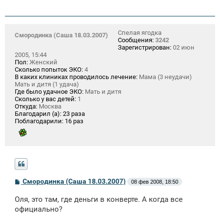
Спелая ягодка
Смородинка (Саша 18.03.2007)
Сообщения:
3242
Зарегистрирован:
02 июн
2005, 15:44
Пол:
Женский
Сколько попыток ЭКО:
4
В каких клиниках проводилось лечение:
Мама (3 неудачи)
Мать и дитя (1 удача)
Где было удачное ЭКО:
Мать и дитя
Сколько у вас детей:
1
Откуда:
Москва
Благодарил (а):
23 раза
Поблагодарили:
16 раз
С
Смородинка (Саша 18.03.2007)
08 фев 2008, 18:50
о
о
Оля, это там, где деньги в конверте. А когда все
б
щ
официально?
е