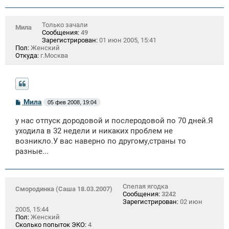
Только зачали
Мила
Сообщения:
49
Зарегистрирован:
01 июн 2005, 15:41
Пол:
Женский
Откуда:
г.Москва
С
Мила
05 фев 2008, 19:04
о
о
у нас отпуск дородовой и послеродовой по 70 дней.Я
б
щ
уходила в 32 недели и никаких проблем не
е
возникло.У вас наверно по другому,страны то
н
разные...
и
е
Спелая ягодка
Смородинка (Саша 18.03.2007)
Сообщения:
3242
Зарегистрирован:
02 июн
2005, 15:44
Пол:
Женский
Сколько попыток ЭКО:
4