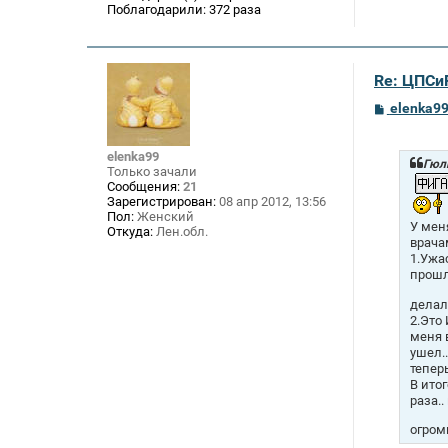
Поблагодарили:
372 раза
Re: ЦПСи
С
elenka9
о
о
б
elenka99
щ
Гюль
Только зачали
е
Сообщения:
21
н
Зарегистрирован:
08 апр 2012, 13:56
и
Пол:
Женский
е
У мен
Откуда:
Лен.обл.
врача
1.Ужа
прошл
делал
2.Это
меня 
ушел.
тепер
В ито
раза.
огром