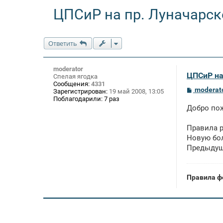
ЦПСиР на пр. Луначарск
Ответить
moderator
ЦПСиР на
Спелая ягодка
Сообщения:
4331
С
moderat
Зарегистрирован:
19 май 2008, 13:05
о
Поблагодарили:
7 раз
о
Добро пож
б
щ
е
Правила 
н
Новую бол
и
е
Предыдущ
Правила ф