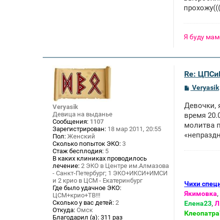
прохожу(((
Я буду мам
Re: ЦПСи
С
Veryasik
о
о
Девочки, 
Veryasik
б
Девица на выданье
щ
время 20.
е
Сообщения:
1107
молитва п
н
Зарегистрирован:
18 мар 2011, 20:55
«непраздн
и
Пол:
Женский
е
Сколько попыток ЭКО:
3
Стаж бесплодия:
5
В каких клиниках проводилось
лечение:
2 ЭКО в Центре им.Алмазова
- Санкт-Петербург; 1 ЭКО+ИКСИ+ИМСИ
и 2 крио в ЦСМ - Екатеринбург
Чихи спец
Где было удачное ЭКО:
Якимовка
,
ЦСМ+крио+ТВ!!!
Сколько у вас детей:
2
Елена23
,
Л
Откуда:
Омск
Клеопатра
Благодарил (а):
311 раз