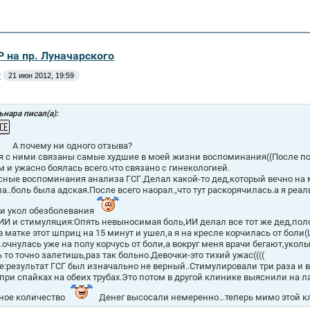
Р на пр. Луначарского
9
21 июн 2012, 19:59
нара писал(а):
А почему ни одного отзыва?
я с ними связаны самые худшие в моей жизни воспоминания((После пос
м и ужасно боялась всего.что связано с гинекологией.
сные воспоминания анализа ГСГ.Делал какой-то дед,который вечно на 
а..боль была адская.После всего наорал.,что тут раскорячилась.а я реа
и укол обезболевания
 ИИ и стимуляция:Опять невыносимая боль,ИИ делал все тот же дед,пол
в матке этот шприц на 15 минут и ушел,а я на кресле корчилась от боли
..очнулась уже на полу корчусь от боли,а вокруг меня врачи бегают,укол
ь то точно залетишь,раз так больно.Девочки-это тихий ужас((((
ге:результат ГСГ был изначально не верный..Стимулировали три раза и
. при спайках на обеих трубах.Это потом в другой клинике выяснили на 
ное количество
Денег высосали немеренно...теперь мимо этой кл