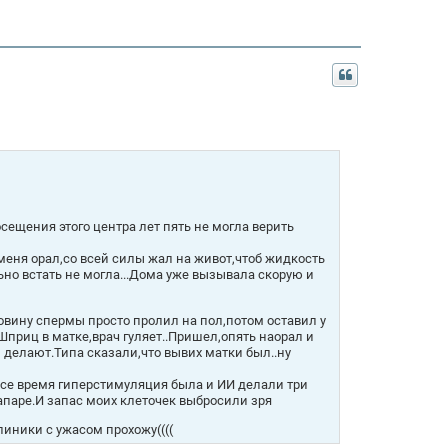
ещения этого центра лет пять не могла верить
меня орал,со всей силы жал на живот,чтоб жидкость
льно встать не могла...Дома уже вызывала скорую и
овину спермы просто пролил на пол,потом оставил у
(Шприц в матке,врач гуляет..Пришел,опять наорал и
ы делают.Типа сказали,что вывих матки был..ну
 все время гиперстимуляция была и ИИ делали три
лапаре.И запас моих клеточек выбросили зря
иники с ужасом прохожу((((