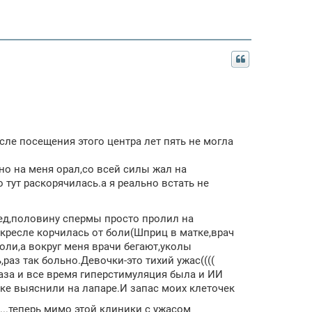
ле посещения этого центра лет пять не могла
о на меня орал,со всей силы жал на
 тут раскорячилась.а я реально встать не
дед,половину спермы просто пролил на
а кресле корчилась от боли(Шприц в матке,врач
боли,а вокруг меня врачи бегают,уколы
раз так больно.Девочки-это тихий ужас((((
раза и все время гиперстимуляция была и ИИ
нике выяснили на лапаре.И запас моих клеточек
..теперь мимо этой клиники с ужасом