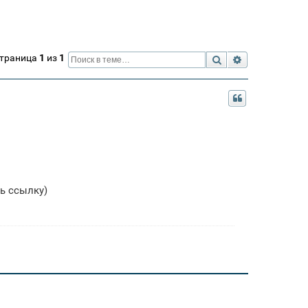
Страница
1
из
1
Поиск
Расширенный 
ь ссылку)