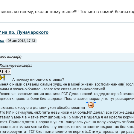
яюсь ко всему, сказанному выше!!!! Только в самой безвыходн
 на пр. Луначарского
ка
03 авг 2012, 17:43
ka99 писал(а):
Гюльнара писал(а):
А почему ни одного отзыва?
меня с ними связаны самые худшие в моей жизни воспоминания((После 
ачам и ужасно боялась всего.что связано с гинекологией.
Ужасные воспоминания анализа ГСГ.Делал какой-то дед,который вечно 
дкость прошла..боль была адская.После всего наорал.,что тут раскорячи
зывала скорую и делали укол обезболевания
Это ИИ и стимуляция:Опять невыносимая боль,ИИ делал все тот же дед
тавил у меня в матке этот шприц на 15 минут и ушел,а я на кресле корч
ляет..Пришел,опять наорал и ушел...очнулась уже на полу корчусь от бо
азали,что вывих матки был..ну теперь то точно залетишь,раз так больно.
итоге:результат ГСГ был изначально не верный..Стимулировали три раз