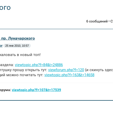
ого
6 сообщений • 
 пр. Луначарского
or
25 янв 2010, 10:57
аловать в новый топ!
раздела:
viewtopic.php?f=84&t=24886
тушку прошу открыть тут:
viewforum.php?f=120
(и скинуть здес
ий можно почитать тут:
viewtopic.php?f=163&t=14658
орума:
viewtopic.php?f=107&t=17539