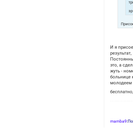
тр
зр
Присое
И я присо
результат,
Постоянны
это, а сд
жуть - ном
больнице к
молодеем с
бесплатно
mamba9
:
По