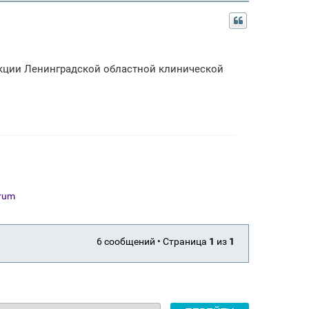
кции Ленинградской областной клинической
orum
6 сообщений • Страница
1
из
1