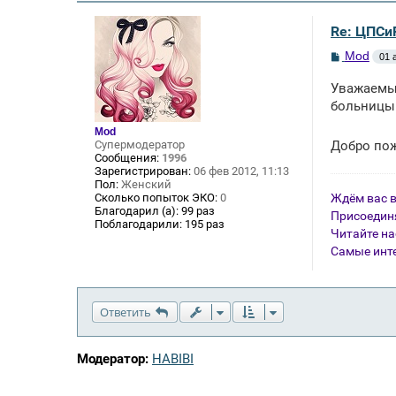
Re: ЦПСи
С
Mod
01 
о
о
Уважаемые
б
щ
больницы 
е
н
Mod
и
Супермодератор
Добро по
е
Сообщения:
1996
Зарегистрирован:
06 фев 2012, 11:13
Пол:
Женский
Ждём вас в
Сколько попыток ЭКО:
0
Благодарил (а):
99 раз
Присоединя
Поблагодарили:
195 раз
Читайте н
Самые инте
Ответить
Модератор:
HABIBI