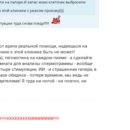
нили на лапаре.И запас моих клеточек выбросили
этой клиники с ужасом прохожу((((
ации туда снова поеду!!!!!!
от врача реальной помощи, надеешься на
ению к этой клинике быть не может!
), тягомотина на каждом пиеме - а сделайте
омната для анализы спермограммы - вообще
етыре стимуляции, ИИ - и страшенная гипера, в
мое обидное - потеря времени, мы ведь не
ителями! Я туда ни ногой - ни платно, ни
ЧХХХХХХХХХИИИИИИИИ!!!!!