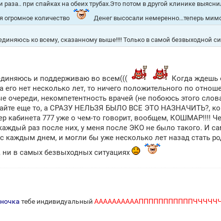
и раза.. при спайках на обеих трубах.Это потом в другой клинике выяс
я огромное количество
Денег высосали немеренно...теперь мимо 
диняюсь ко всему, сказанному выше!!!! Только в самой безвыходной ситу
единяюсь и поддерживаю во всем(((
Когда ждешь 
 а его нет несколько лет, то ничего положительного по отнош
е очереди, некомпетентность врачей (не побоюсь этого слова
елайте еще то, а СРАЗУ НЕЛЬЗЯ БЫЛО ВСЕ ЭТО НАЗНАЧИТЬ?, к
ер кабинета 777 уже о чем-то говорит, вообщем, КОШМАР!!!! Ч
аждый раз после них, у меня после ЭКО не было такого. И са
 каждым днем, и могли бы уже несколько лет назад стать род
, ни в самых безвыходных ситуациях
ночка
тебе индивидуальный
ААААААААААПППППППППППЧЧЧЧЧЧЧ