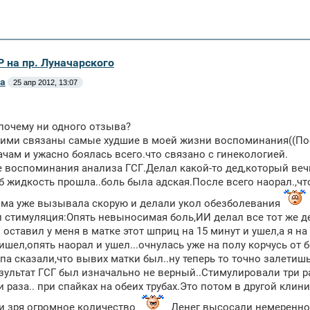
Р на пр. Луначарского
а
25 апр 2012, 13:07
почему ни одного отзыва?
ними связаны самые худшие в моей жизни воспоминания((Пос
ачам и ужасно боялась всего.что связано с гинекологией.
 воспоминания анализа ГСГ.Делал какой-то дед,который вечн
б жидкость прошла..боль была адская.После всего наорал.,что
ома уже вызывала скорую и делали укол обезболевания
и стимуляция:Опять невыносимая боль,ИИ делал все тот же 
 оставил у меня в матке этот шприц на 15 минут и ушел,а я н
ришел,опять наорал и ушел...очнулась уже на полу корчусь от 
па сказали,что вывих матки был..ну теперь то точно залетишь,
езультат ГСГ был изначально не верный..Стимулировали три 
и раза.. при спайках на обеих трубах.Это потом в другой кли
и зря огромное количество
Денег высосали немеренно.