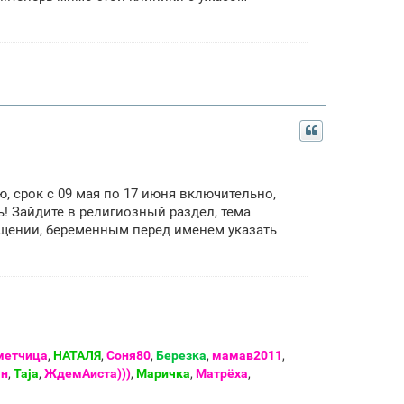
, срок с 09 мая по 17 июня включительно,
ь! Зайдите в религиозный раздел, тема
ещении, беременным перед именем указать
метчица
,
НАТАЛЯ
,
Соня80
,
Березка
,
мамав2011
,
ан
,
Taja
,
ЖдемАиста)))
,
Маричка
,
Матрёха
,