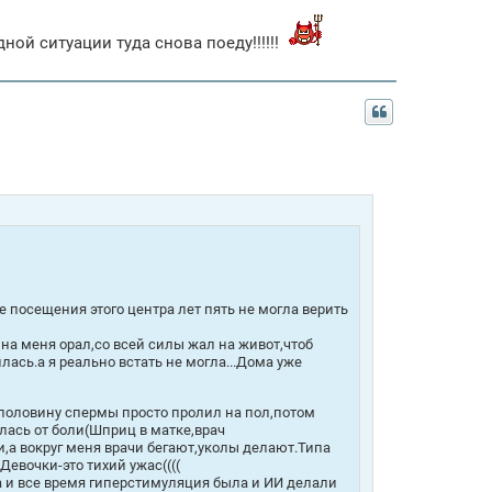
ой ситуации туда снова поеду!!!!!!
посещения этого центра лет пять не могла верить
на меня орал,со всей силы жал на живот,чтоб
лась.а я реально встать не могла...Дома уже
,половину спермы просто пролил на пол,потом
илась от боли(Шприц в матке,врач
ли,а вокруг меня врачи бегают,уколы делают.Типа
Девочки-это тихий ужас((((
а и все время гиперстимуляция была и ИИ делали