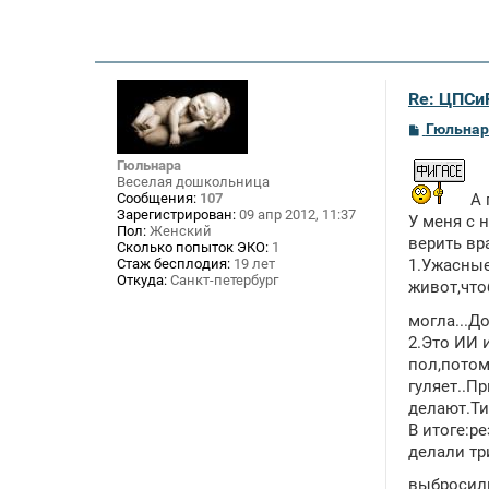
Re: ЦПСи
С
Гюльнар
о
о
Гюльнара
б
Веселая дошкольница
щ
Сообщения:
107
А 
е
Зарегистрирован:
09 апр 2012, 11:37
н
У меня с 
Пол:
Женский
и
верить вр
Сколько попыток ЭКО:
1
е
Стаж бесплодия:
19 лет
1.Ужасные
Откуда:
Санкт-петербург
живот,что
могла...Д
2.Это ИИ 
пол,потом
гуляет..П
делают.Ти
В итоге:р
делали тр
выбросил