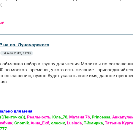
(
ой!
Р на пр. Луначарского
04 май 2012, 11:38
я объявила набор в группу для чтения Молитвы по соглашению
00 по москов. времени , у кого есть желание - присоединяйтес
о соглашению, нужно будет указать свое имя, данное при кр
ая».
иально для меня
:
((Ленточка))
,
Реальность
,
Юла_78
,
Матаня 76
,
Princessa
,
Анкапуле
юбчик
,
Gnomik
,
Анна_Екб
,
олесик
,
Lusinda
,
Т@мирка
,
Татьяна Кург
777