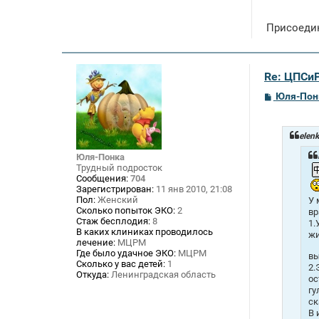
Присоедин
Re: ЦПСиР
С
Юля-Пон
о
о
б
щ
elen
е
н
Юля-Понка
и
Трудный подросток
е
Сообщения:
704
Зарегистрирован:
11 янв 2010, 21:08
Пол:
Женский
У 
Сколько попыток ЭКО:
2
вр
Стаж бесплодия:
8
1.
В каких клиниках проводилось
жи
лечение:
МЦРМ
Где было удачное ЭКО:
МЦРМ
вы
Сколько у вас детей:
1
2.
Откуда:
Ленинградская область
ос
гу
ск
В 