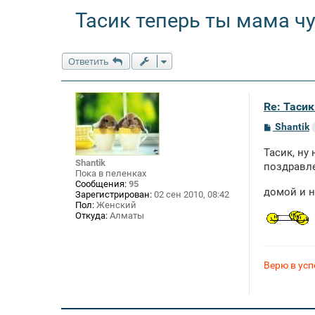
Тасик теперь ты мама чу
Ответить
Re: Тасик
С
Shantik
о
о
Тасик, ну
б
Shantik
щ
поздравле
Пока в пеленках
е
Сообщения:
95
н
домой и н
Зарегистрирован:
02 сен 2010, 08:42
и
е
Пол:
Женский
Откуда:
Алматы
Верю в успе