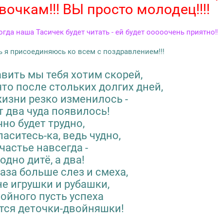
очкам!!! ВЫ просто молодец!!!!
огда наша Тасичек будет читать - ей будет ооооочень приятно!!
рь я присоединяюсь ко всем с поздравлением!!!
вить мы тебя хотим скорей,
 что после стольких долгих дней,
жизни резко изменилось -
т два чуда появилось!
чно будет трудно,
ласитесь-ка, ведь чудно,
счастье навсегда -
одно дитё, а два!
раза больше слез и смеха,
е игрушки и рубашки,
войного пусть успеха
ся деточки-двойняшки!