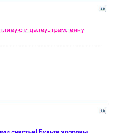
стливую и целеустремленну
ми счастья! Будьте здоровы,