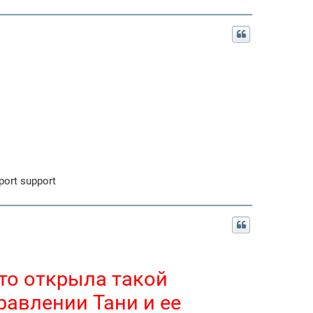
port support
кто открыла такой
авлении Тани и ее