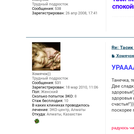
щ
Трудный подросток
спокой
е
Сообщения:
538
н
Зарегистрирован:
26 апр 2008, 17:41
и
е
Re: Тасик
С
Хомячок
о
о
УРААААА
б
щ
Хомячок))
е
Трудный подросток
Танечка, т
н
Сообщения:
531
и
Две сладки
Зарегистрирован:
18 мар 2010, 11:06
е
Пол:
Женский
здоровья!))
Сколько попыток ЭКО:
8
здоровья 
Стаж бесплодия:
10
счастья!"))))
В каких клиниках проводилось
лечение:
ЭКО-центр, Алматы
поскорее по
Откуда:
Алматы, Казахстан
радуюсь чи