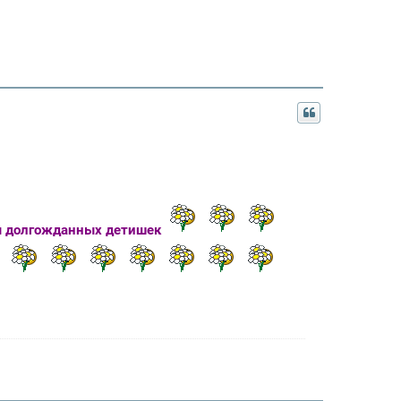
м долгожданных детишек