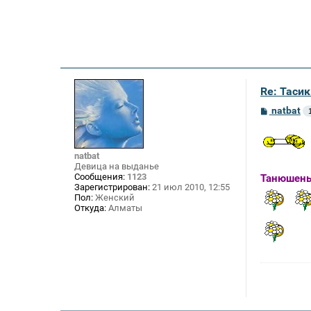
Re: Тасик
С
natbat
о
о
б
щ
natbat
е
Девица на выданье
н
Сообщения:
1123
Танюшень
и
Зарегистрирован:
21 июл 2010, 12:55
е
Пол:
Женский
Откуда:
Алматы