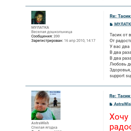
Re: Тасик
С
МУЛАТК
МУЛАТКА
о
Веселая дошкольница
о
Тасик от 
б
Сообщения:
200
щ
От радост
Зарегистрирован:
16 апр 2010, 14:17
е
У вас дв
н
В два раз
и
е
В два раз
Любовь д
Здоровья,
support su
Re: Тасик
С
AstraWis
о
о
Хочу
б
щ
AstraWish
радо
е
Спелая ягодка
н