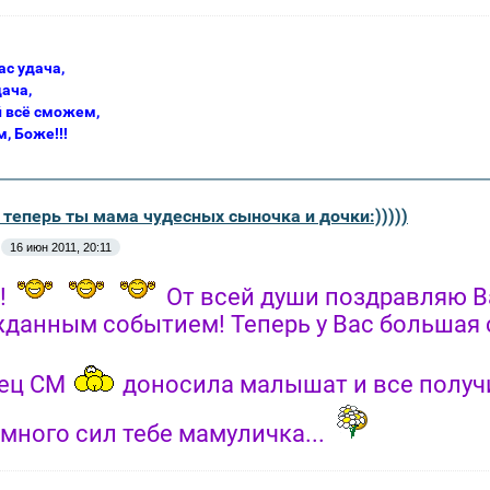
с удача,
ача,
й всё сможем,
, Боже!!!
 теперь ты мама чудесных сыночка и дочки:)))))
16 июн 2011, 20:11
!!
От всей души поздравляю В
данным событием! Теперь у Вас большая с
ец СМ
доносила малышат и все получи
много сил тебе мамуличка...