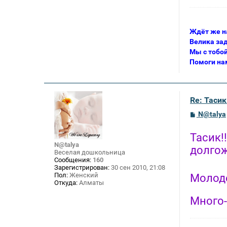
Ждёт же на
Велика зад
Мы с тобо
Помоги нам
Re: Тасик
С
N@talya
о
о
б
Тасик!
щ
N@talya
долгож
е
Веселая дошкольница
н
Сообщения:
160
и
Зарегистрирован:
30 сен 2010, 21:08
е
Пол:
Женский
Молод
Откуда:
Алматы
Много-