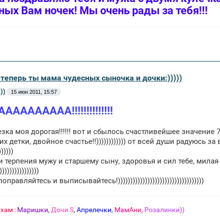
ных Вам ночек! Мы очень рады за тебя!!!
 теперь ты мама чудесных сыночка и дочки:)))))
))
15 июн 2011, 15:57
АААААААА!!!!!!!!!!!!!!
езка моя дорогая!!!!!! вот и сбылось счастливейшее значение 7
х детки, двойное счастье!!)))))))))))) от всей души радуюсь 
))))
и терпения мужу и старшему сыну, здоровья и сил тебе, мила
))))))))))))))
правляйтесь и выписывайтесь!)))))))))))))))))))))))))))))))))))
хам :
Маришки
,
Дочи S
,
Апрелечки
,
МамАни,
Розалинки))