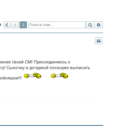
Поиск
Расширенный 
й
1
2
Пред.
вления твоей СМ! Присоединяюсь к
гу! Сыночку и дочуркой поскорее выписать
войняшки!!!