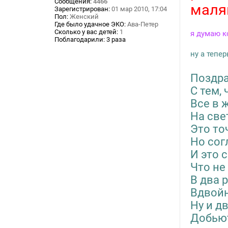
Сообщения:
4466
и
маляв
Зарегистрирован:
01 мар 2010, 17:04
е
Пол:
Женский
Где было удачное ЭКО:
Ава-Петер
Сколько у вас детей:
1
я думаю к
Поблагодарили:
3 раза
ну а тепе
Поздра
С тем,
Все в 
На све
Это то
Но сог
И это 
Что не 
В два 
Вдвойн
Ну и д
Добьют