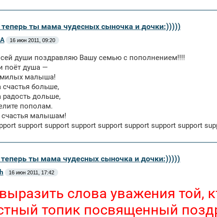
 теперь ты мама чудесных сыночка и дочки:)))))
А
16 июн 2011, 09:20
всей души поздравляю Вашу семью с пополнением!!!!
и поёт душа —
а милых малыша!
а счастья больше,
а радость дольше,
елите пополам.
 счастья малышам!
pport support support support support support support support sup
 теперь ты мама чудесных сыночка и дочки:)))))
h
16 июн 2011, 17:42
 выразить слова уважения той, 
стный топик посвященный поздр