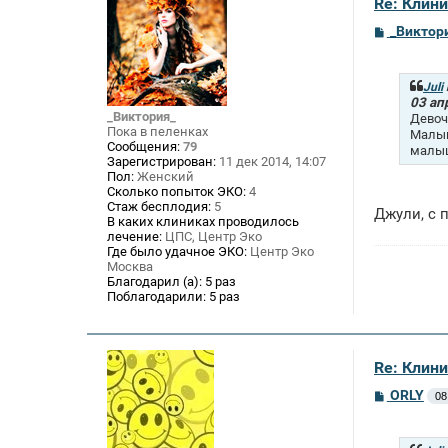
Re: Клини
С
_Виктор
о
о
б
щ
Juli
е
03 ап
н
_Виктория_
Девоч
и
Пока в пеленках
Малыш
е
Сообщения:
79
малыш
Зарегистрирован:
11 дек 2014, 14:07
Пол:
Женский
Сколько попыток ЭКО:
4
Стаж бесплодия:
5
Джули, с
В каких клиниках проводилось
лечение:
ЦПС, Центр Эко
Где было удачное ЭКО:
Центр Эко
Москва
Благодарил (а):
5 раз
Поблагодарили:
5 раз
Re: Клини
С
ORLY
08
о
о
б