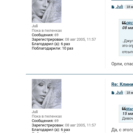
С
Juli
18 м
о
о
б
щ
ORL
Juli
е
08 ма
Пока в пеленках
н
Сообщения:
69
и
Зарегистрирован:
08 авг 2005, 11:57
е
..Джу
Благодарил (а):
6 раз
это о
Поблагодарили:
10 раз
отсып
Орли, спа
Re: Клин
С
Juli
18 м
о
о
б
щ
Мас
Juli
е
15 ма
Пока в пеленках
н
Девоч
Сообщения:
69
и
Зарегистрирован:
08 авг 2005, 11:57
е
Да, с это
Благодарил (а):
6 раз