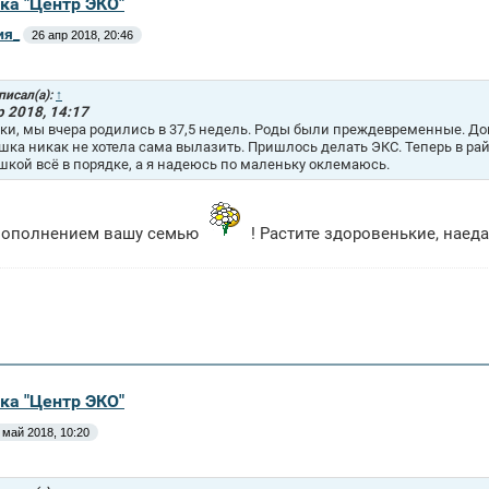
ка "Центр ЭКО"
ия_
26 апр 2018, 20:46
писал(а):
↑
р 2018, 14:17
ки, мы вчера родились в 37,5 недель. Роды были преждевременные. Дом
ка никак не хотела сама вылазить. Пришлось делать ЭКС. Теперь в район
кой всё в порядке, а я надеюсь по маленьку оклемаюсь.
 пополнением вашу семью
! Растите здоровенькие, наед
ка "Центр ЭКО"
 май 2018, 10:20