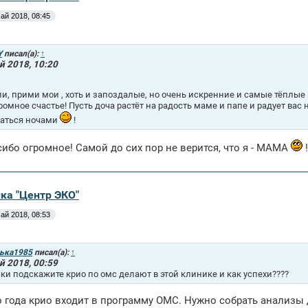
ай 2018, 08:45
Y
писал(а):
↑
й 2018, 10:20
ли, прими мои , хоть и запоздалые, но очень искренние и самые тёплы
громное счастье! Пусть доча растёт на радость маме и папе и радует в
аться ночами
!
сибо огромное! Самой до сих пор не верится, что я - МАМА
!
ика "Центр ЭКО"
ай 2018, 08:53
ька1985
писал(а):
↑
й 2018, 00:59
ки подскажите крио по омс делают в этой клинике и как успехи????
го года крио входит в программу ОМС. Нужно собрать анализы