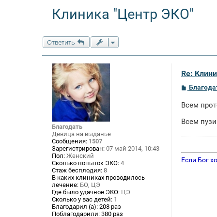
Клиника "Центр ЭКО"
Ответить
Re: Клини
С
Благода
о
о
Всем про
б
щ
е
Всем пузи
Благодать
н
Девица на выданье
и
е
Сообщения:
1507
Зарегистрирован:
07 май 2014, 10:43
____________
Пол:
Женский
Если Бог х
Сколько попыток ЭКО:
4
Стаж бесплодия:
8
В каких клиниках проводилось
лечение:
БО, ЦЭ
Где было удачное ЭКО:
ЦЭ
Сколько у вас детей:
1
Благодарил (а):
208 раз
Поблагодарили:
380 раз