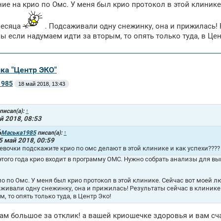
ие на крио по Омс. У меня был крио протокол в этой клиник
месяца
. Подсаживали одну снежинку, она и прижилась! 
ы если надумаем идти за вторым, то опять только туда, в Цен
ика "Центр ЭКО"
1985
18 май 2018, 13:43
писал(а):
↑
й 2018, 08:53
Маська1985
писал(а):
↑
5 май 2018, 00:59
евочки подскажите крио по омс делают в этой клинике и как успехи????
 этого года крио входит в программу ОМС. Нужно собрать анализы для в
ио по Омс. У меня был крио протокол в этой клинике. Сейчас вот моей
живали одну снежинку, она и прижилась! Результаты сейчас в клинике
м, то опять только туда, в Центр Эко!
ам большое за отклик! а вашей криошечке здоровья и вам сч