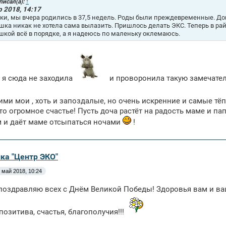
писал(а):
↑
р 2018, 14:17
ки, мы вчера родились в 37,5 недель. Роды были преждевременные. Дом
ка никак не хотела сама вылазить. Пришлось делать ЭКС. Теперь в район
кой всё в порядке, а я надеюсь по маленьку оклемаюсь.
 я сюда не заходила
и проворонила такую замечате
ими мои , хоть и запоздалые, но очень искренние и самые т
то огромное счастье! Пусть доча растёт на радость маме и п
 и даёт маме отсыпаться ночами
!
ика "Центр ЭКО"
 май 2018, 10:24
поздравляю всех с Днём Великой Победы! Здоровья вам и ва
 позитива, счастья, благополучия!!!