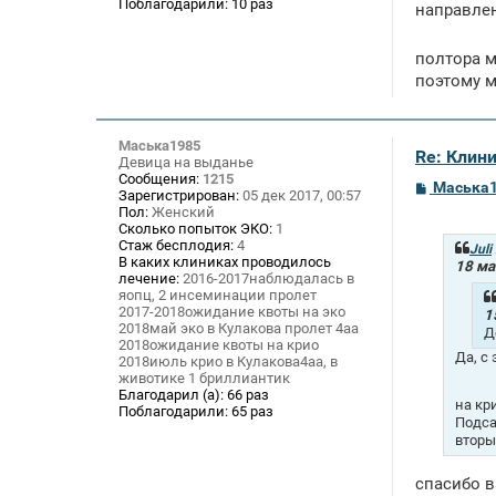
Поблагодарили:
10 раз
направлен
полтора 
поэтому м
Маська1985
Re: Клин
Девица на выданье
Сообщения:
1215
С
Маська
Зарегистрирован:
05 дек 2017, 00:57
о
Пол:
Женский
о
Сколько попыток ЭКО:
1
б
Стаж бесплодия:
4
щ
Juli
В каких клиниках проводилось
е
18 ма
лечение:
2016-2017наблюдалась в
н
и
яопц, 2 инсеминации пролет
е
2017-2018ожидание квоты на эко
1
2018май эко в Кулакова пролет 4аа
Д
2018ожидание квоты на крио
Да, с
2018июль крио в Кулакова4аа, в
животике 1 бриллиантик
Благодарил (а):
66 раз
на кр
Поблагодарили:
65 раз
Подса
вторы
спасибо в