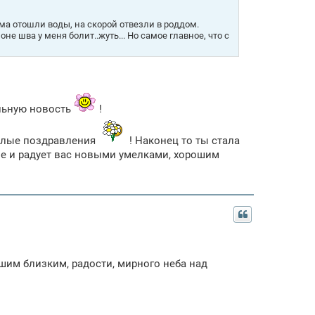
а отошли воды, на скорой отвезли в роддом.
е шва у меня болит..жуть... Но самое главное, что с
льную новость
!
ёплые поздравления
! Наконец то ты стала
апе и радует вас новыми умелками, хорошим
шим близким, радости, мирного неба над