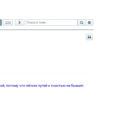
Поиск
Расширенный 
220
След.
ой, потому что лёгких путей к счастью не бывает.