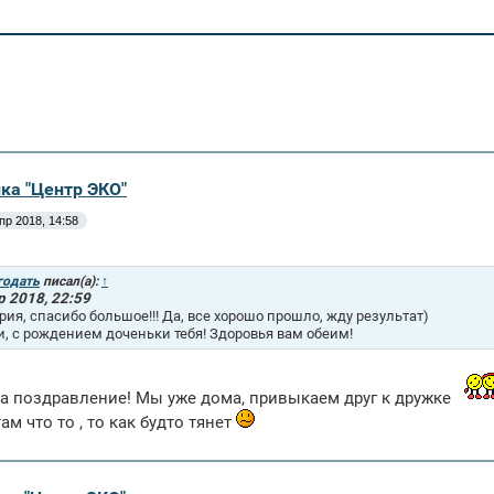
ика "Центр ЭКО"
пр 2018, 14:58
годать
писал(а):
↑
р 2018, 22:59
рия, спасибо большое!!! Да, все хорошо прошло, жду результат)
, с рождением доченьки тебя! Здоровья вам обеим!
а поздравление! Мы уже дома, привыкаем друг к дружке
ам что то , то как будто тянет