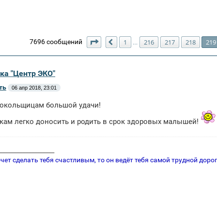
Страница
219
из
220
7696 сообщений
1
216
217
218
219
…
Пред.
ка "Центр ЭКО"
ть
06 апр 2018, 23:01
токольщицам большой удачи!
кам легко доносить и родить в срок здоровых малышей!
___________________
очет сделать тебя счастливым, то он ведёт тебя самой трудной дорог