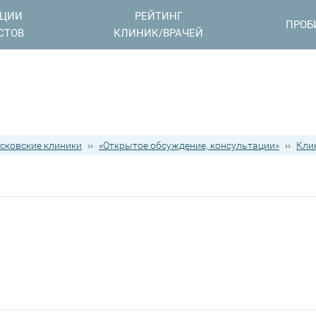
АЦИИ
РЕЙТИНГ
ПРОБ
СТОВ
КЛИНИК/ВРАЧЕЙ
сковские клиники
››
«Открытое обсуждение, консультации»
››
Кли