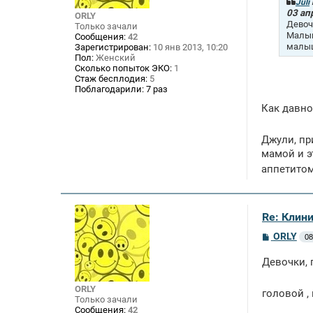
щ
Juli
е
03 ап
ORLY
н
Девоч
Только зачали
и
Малыш
Сообщения:
42
е
малыш
Зарегистрирован:
10 янв 2013, 10:20
Пол:
Женский
Сколько попыток ЭКО:
1
Стаж бесплодия:
5
Поблагодарили:
7 раз
Как давно
Джули, пр
мамой и э
аппетитом
Re: Клин
С
ORLY
08
о
о
Девочки, 
б
щ
е
ORLY
головой ,
н
Только зачали
и
Сообщения:
42