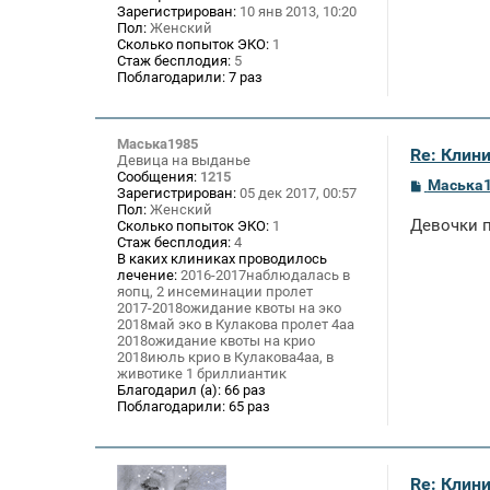
е
Зарегистрирован:
10 янв 2013, 10:20
Пол:
Женский
Сколько попыток ЭКО:
1
Стаж бесплодия:
5
Поблагодарили:
7 раз
Маська1985
Re: Клин
Девица на выданье
Сообщения:
1215
С
Маська
Зарегистрирован:
05 дек 2017, 00:57
о
Пол:
Женский
о
Девочки п
Сколько попыток ЭКО:
1
б
Стаж бесплодия:
4
щ
В каких клиниках проводилось
е
лечение:
2016-2017наблюдалась в
н
и
яопц, 2 инсеминации пролет
е
2017-2018ожидание квоты на эко
2018май эко в Кулакова пролет 4аа
2018ожидание квоты на крио
2018июль крио в Кулакова4аа, в
животике 1 бриллиантик
Благодарил (а):
66 раз
Поблагодарили:
65 раз
Re: Клин