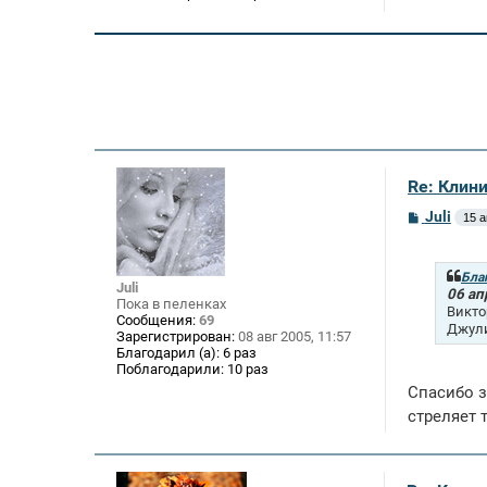
Re: Клин
С
Juli
15 а
о
о
б
щ
Бла
Juli
е
06 ап
Пока в пеленках
н
Викто
Сообщения:
69
и
Джули
Зарегистрирован:
08 авг 2005, 11:57
е
Благодарил (а):
6 раз
Поблагодарили:
10 раз
Спасибо з
стреляет т