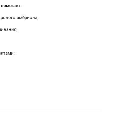
 помогает:
орового эмбриона;
шивания;
ектами;