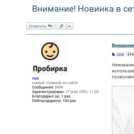
Внимание! Новинка в се
Ответить
Внимание!
С
root
13 а
о
о
Неинвазив
б
щ
используе
е
позволяет
root
н
самый главный на сайте
и
е
Сообщения:
5696
Зарегистрирован:
27 май 2005, 11:28
Благодарил (а):
1 раз
Поблагодарили:
100 раз