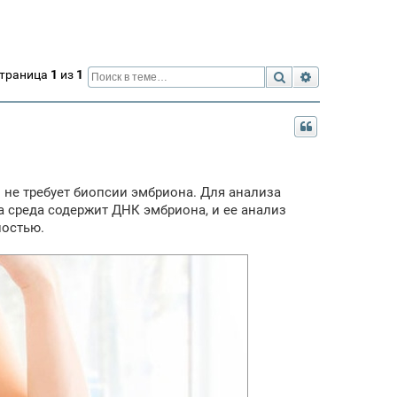
Страница
1
из
1
Поиск
Расширенный 
 не требует биопсии эмбриона. Для анализа
та среда содержит ДНК эмбриона, и ее анализ
ностью.