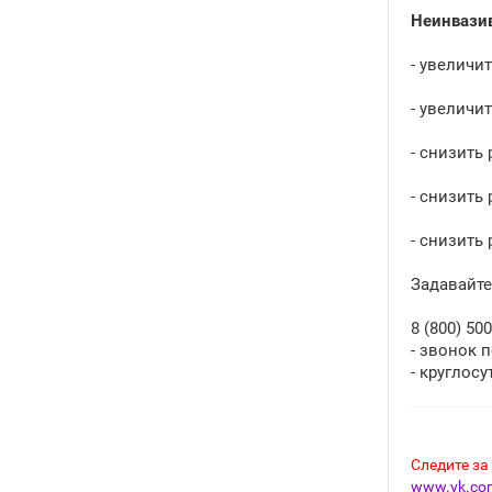
Неинвазив
- увеличи
- увеличи
- снизить
- снизить
- снизить
Задавайте
8 (800) 500
- звонок 
- круглосу
Следите за
www.vk.com