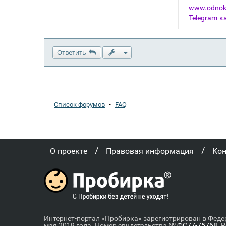
www.odnokl
Telegram-к
Ответить
Список форумов
•
FAQ
/
/
О проекте
Правовая информация
Ко
Интернет-портал «Пробирка» зарегистрирован в Феде
мая 2019 года. Номер свидетельства №
ФС77-75768
. 