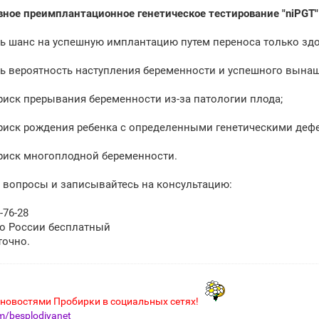
ное преимплантационное генетическое тестирование "niPGT"
ть шанс на успешную имплантацию путем переноса только зд
ть вероятность наступления беременности и успешного вына
 риск прерывания беременности из-за патологии плода;
 риск рождения ребенка с определенными генетическими деф
 риск многоплодной беременности.
 вопросы и записывайтесь на консультацию:
-76-28
по России бесплатный
точно.
 новостями Пробирки в социальных сетях!
/besplodiyanet