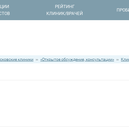
АЦИИ
РЕЙТИНГ
ПРОБ
СТОВ
КЛИНИК/ВРАЧЕЙ
сковские клиники
››
«Открытое обсуждение, консультации»
››
Кли