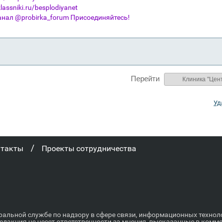
assniki.ru/besplodiyanet
анал @probirka_forum Присоединяйтесь!
Перейти
Уд
/
нтакты
Проекты сотрудничества
ральной службе по надзору в сфере связи, информационных техно
Редакция не несет ответственности за мнения, высказанные в комм