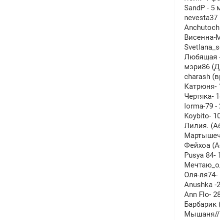
SandP - 5
nevesta37
Anchutochk
Висенна-М
Svetlana_s
Любящая -
мэри86 (Д
charash (
Катрюня- 1
Чертяка- 1
lorma-79 
Koybito- 1
Лилия. (Аб
Мартышечк
Фейхоа (А
Pusya 84- 
Мечтаю_о_
Оля-ля74-
Anushka -2
Ann Flo- 2
Барбарик 
Мышаня// 