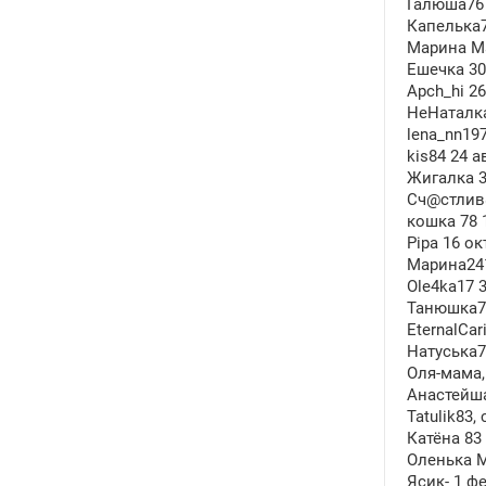
Галюша76 
Капелька7
Марина Ма
Ешечка 30
Apch_hi 2
НеНаталка
lena_nn19
kis84 24 а
Жигалка 3
Сч@стлив@я
кошка 78 
Pipa 16 ок
Марина241
Ole4ka17 
Танюшка76
EternalCa
Натуська7
Оля-мама, 
Анастейша
Tatulik83,
Катёна 83 
Оленька М-
Ясик- 1 ф