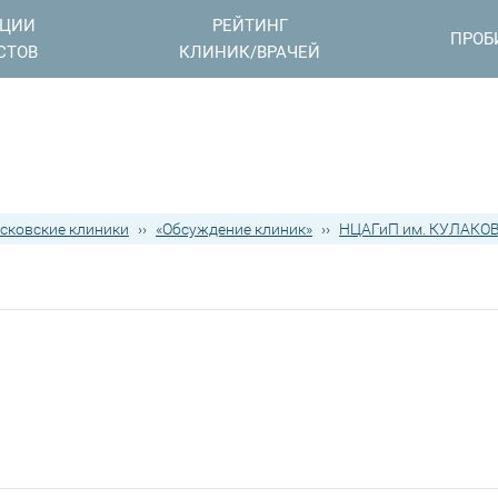
АЦИИ
РЕЙТИНГ
ПРОБ
СТОВ
КЛИНИК/ВРАЧЕЙ
сковские клиники
››
«Обсуждение клиник»
››
НЦАГиП им. КУЛАКОВ