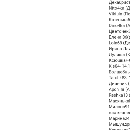
Декабрист
Nito4ka (
Vikiula (П
Катенька5
Dino4ka (А
Цветочек3
Елена 86(в
Lola68 (Д
Ирина Лаи
Луляша (К
Ксюшка++ 
Kis84- 14.
Волшебный
Tatulik83-
Дианчик (
Apch_hi (
Reshka13 
МасянькаМ
Милана91 
настя-апе
Марина241
Мышундра-