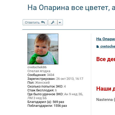
На Опарина все цветет, 
Ответить
На Опарин
С
cvetoch
о
о
б
Все де
щ
е
cvetochek86
н
Спелая ягодка
и
е
Сообщения:
3434
Зарегистрирован:
26 окт 2013, 16:17
Пол:
Женский
Сколько попыток ЭКО:
4
Наши 
Стаж бесплодия:
6
Где было удачное ЭКО:
Ан 9 нед ЗБ,
ЛМ 3 нед ББ
Nastenna 
Благодарил (а):
569 раз
Поблагодарили:
1556 раз