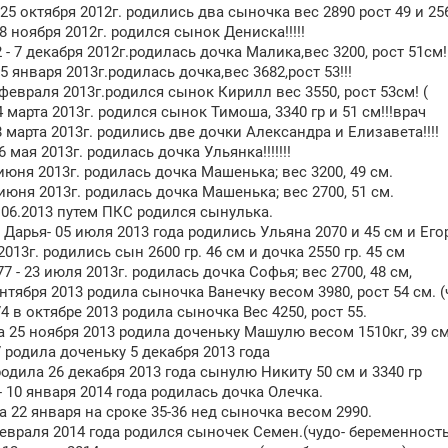
5 октября 2012г. родились два сыночка вес 2890 рост 49 и 2560
 8 ноября 2012г. родился сынок Дениска!!!!!
- 7 декабря 2012г.родилась дочка Малика,вес 3200, рост 51см!!
 25 января 2013г.родилась дочка,вес 3682,рост 53!!!
 февраля 2013г.родился сынок Кирилл вес 3550, рост 53см! (
4 марта 2013г. родился сынок Тимоша, 3340 гр и 51 см!!!врач
28 марта 2013г. родились две дочки Александра и Елизавета!!!!
 мая 2013г. родилась дочка Ульянка!!!!!!!
 июня 2013г. родилась дочка Машенька; вес 3200, 49 см.
 июня 2013г. родилась дочка Машенька; вес 2700, 51 см.
8.06.2013 путем ПКС родился сынулька.
Дарья- 05 июля 2013 года родились Ульяна 2070 и 45 см и Егор
2013г. родились сын 2600 гр. 46 см и дочка 2550 гр. 45 см
7 - 23 июля 2013г. родилась дочка Софья; вес 2700, 48 см,
ентября 2013 родила сыночка Ванечку весом 3980, рост 54 см. 
4 в октябре 2013 родила сыночка Вес 4250, рост 55.
25 ноября 2013 родила доченьку Машулю весом 1510кг, 39 с
 родила доченьку 5 декабря 2013 года
родила 26 декабря 2013 года сынулю Никиту 50 см и 3340 гр
 - 10 января 2014 года родилась дочка Олечка.
ла 22 января на сроке 35-36 нед сыночка весом 2990.
февраля 2014 года родился сыночек Семен.(чудо- беременность