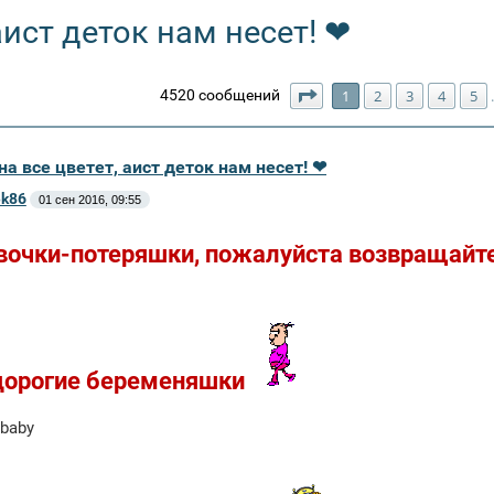
аист деток нам несет! ❤
Страница
1
из
130
4520 сообщений
1
2
3
4
5
а все цветет, аист деток нам несет! ❤
ek86
01 сен 2016, 09:55
вочки-потеряшки, пожалуйста возвращайт
дорогие беременяшки
{baby