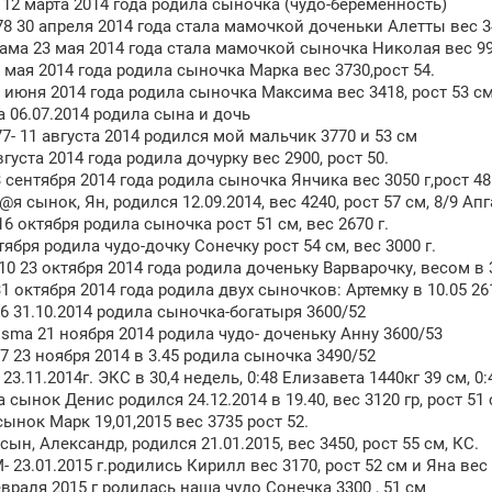
12 марта 2014 года родила сыночка (чудо-беременность)
8 30 апреля 2014 года стала мамочкой доченьки Алетты вес 34
ма 23 мая 2014 года стала мамочкой сыночка Николая вес 990
 мая 2014 года родила сыночка Марка вес 3730,рост 54.
6 июня 2014 года родила сыночка Максима вес 3418, рост 53 см
 06.07.2014 родила сына и дочь
77- 11 августа 2014 родился мой мальчик 3770 и 53 см
вгуста 2014 года родила дочурку вес 2900, рост 50.
 сентября 2014 года родила сыночка Янчика вес 3050 г,рост 48
 сынок, Ян, родился 12.09.2014, вес 4240, рост 57 см, 8/9 Апг
16 октября родила сыночка рост 51 см, вес 2670 г.
тября родила чудо-дочку Сонечку рост 54 см, вес 3000 г.
0 23 октября 2014 года родила доченьку Варварочку, весом в 
31 октября 2014 года родила двух сыночков: Артемку в 10.05 261
 31.10.2014 родила сыночка-богатыря 3600/52
risma 21 ноября 2014 родила чудо- доченьку Анну 3600/53
7 23 ноября 2014 в 3.45 родила сыночка 3490/52
23.11.2014г. ЭКС в 30,4 недель, 0:48 Елизавета 1440кг 39 см, 0
 сынок Денис родился 24.12.2014 в 19.40, вес 3120 гр, рост 51
 сынок Марк 19,01,2015 вес 3735 рост 52.
сын, Александр, родился 21.01.2015, вес 3450, рост 55 см, КС.
 23.01.2015 г.родились Кирилл вес 3170, рост 52 см и Яна вес 
евраля 2015 г родилась наша чудо Сонечка 3300 , 51 см