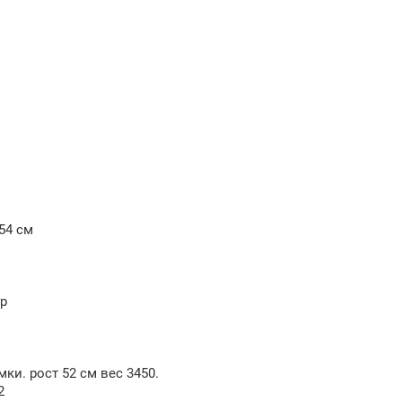
 54 см
гр
ки. рост 52 см вес 3450.
2