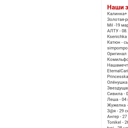
Наши 
Калинка+ 
Золотая-р
Mil -19 ма
АЛТУ - 08
Ksenichka
Катюн - сы
simpompon
Оригинал 
Комильфо 
Нашамечта
EternalCa
Princessk
Олёнушка 
Звездущая
Сивила - 
Леша - 04
Жужелка -
З@я - 29 
Ангер - 27
Tonikel - 