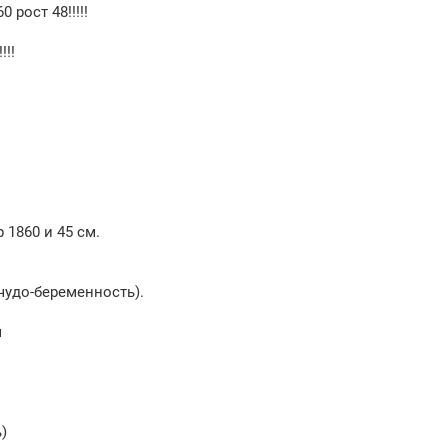
 рост 48!!!!!
!!!
 1860 и 45 см.
(чудо-беременность).
м
)