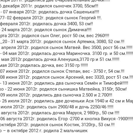
ноября 2011г. родились две очаровательные дочки!!!!!
6 декабря 2011г. родился сыночек 3700, 55см!!!
 - 07 января 2012г. родилась дочка Сашенька!!!!
- 02 февраля 2012г. родился сынок Георгий !!!.
06 февраля 2012г. родилась дочка 3400, 53 см!!
- 24 марта 2012г. родился сынок Димачка!!!!
марта 2012г. родился сын Олег, рост 50 см, вес 2960!!!!
20 - 31 марта 2012г. родился сынок Артемка, 3080, 52 см.!!!
12 апреля 2012г. родился сынок Матвей. Вес 3500, рост 56 см.!!!!!
 - 04 мая 2012г. родилась дочка Мариночка. 3100 гр. и 50 см.!!!!!
7 мая 2012г.родилась дочка Аленушка,3170 гр и 51 см.!!!!!!
мая 2012г.родилась дочка, вес 3150 гр !!!!!!
 07 июня 2012г. родился сынок Степан, вес - 3750 г, 54 см.!!!
 08 июня 2012г. родился сынок Арсений, вес 3320, рост 51 см.!!!
 - 13 июня 2012г. родились два сыночка Семён и Тимофей!!!!!
о - 22 июня 2012г. родился сынишка Матвейка, 3150г, 50см!
 09 июля 2012г. родились два сыночка 2.500 и 2.700!!!
- 26 июля 2012г. родились две доченьки Ася 1940 и 42 см и Марус
 июля 2012г. родились сын 2900/48 и дочь 2250/46 !!!!!
 августа 2012г. родилась дочка Маруся, 2 980гр., 50 см !!!!
06 августа 2012г. родились Егор -2700 и кнопка Викуся -1900!!!!!
9 октября 2012г. родился сынок Костик, 3120гр., 53 см.!!!
 – в октябре 2012 г. родила 2 мальчишек