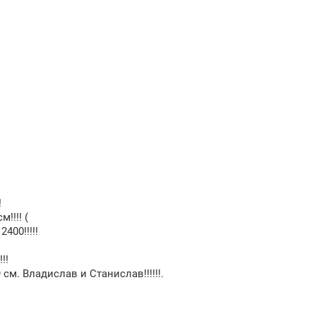
!
!!!! (
400!!!!!
!!
см. Владислав и Станислав!!!!!!.