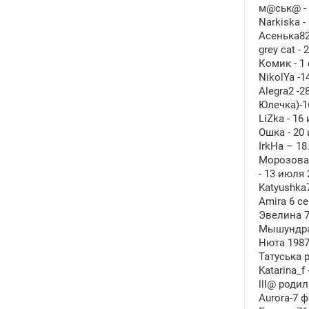
м@ськ@ - 2
Narkiska -
Асенька82 
grey cat -
Комик - 1
NikolYa -1
Alegra2 -
Юлечка)-16
LiZka - 16
Ошка - 20
IrkHa – 1
Морозова 
- 13 июля 
Katyushka7
Amira 6 с
Эвелина 7
Мышундра 
Нюта 1987
Татуська 
Katarina_f
lll@ роди
Aurora-7 