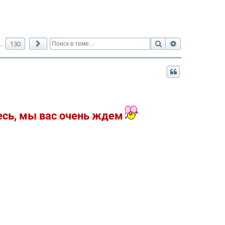
Поиск
Расширенный 
130
…
След.
есь, мы вас очень ждем