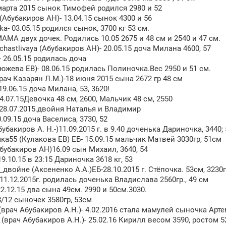
 марта 2015 сынок Тимофей родился 2980 и 52
 (Абубакиров АН)- 13.04.15 сынок 4300 и 56
a- 03.05.15 родился сынок, 3700 кг 53 см.
АМА двух дочек. Родились 10.05 2675 и 48 см и 2540 и 47 см.
chastlivaya (Абубакиров АН)- 20.05.15 доча Милана 4600, 57
 26.05.15 родилась доча
южева ЕВ)- 08.06.15 родилась Полиночка.Вес 2950 и 51 см.
врач Казарян Л.М.)-18 июня 2015 сына 2672 гр 48 см
9.06.15 доча Милана, 53, 3620!
4.07.15Девочка 48 см, 2600, Мальчик 48 см, 2550
- 28.07.2015.двойня Наталья и Владимир
0.09.15 доча Васелиса, 3730, 52
убакиров А. Н.-)11.09.2015 г. в 9.40 доченька Дариночка, 3440;
а55 (Кулакова ЕВ) ЕБ- 15.09.15 мальчик Матвей 3030гр, 51см
бубакиров АН)16.09 сын Михаил, 3640, 54
19.10.15 в 23:15 Дариночка 3618 кг, 53
двойне (Аксененко А.А.)ЕБ-28.10.2015 г. Стёпочка. 53см, 3230
 11.12.2015г. родилась доченька Владислава 2560гр., 49 см
2.12.15 два сына 49см. 2990 и 50см.3030.
8/12 сыночек 3580гр, 53см
(врач Абубакиров А.Н.)- 4.02.2016 стала мамулей сыночка Артем
(врач Абубакиров А.Н.)- 25.02.16 Кирилл весом 3590, ростом 5