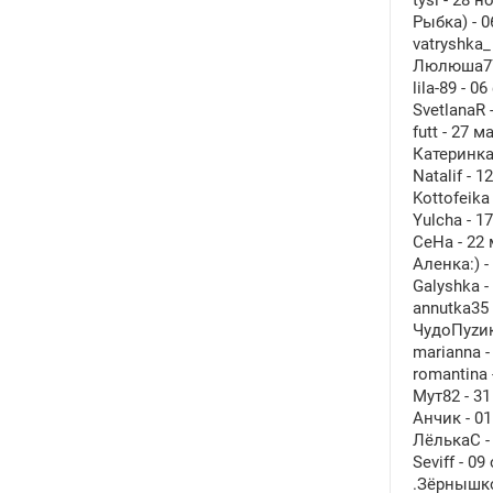
tysi - 28 
Рыбка) - 0
vatryshka_
Люлюша777
lila-89 - 
SvetlanaR 
futt - 27 
Катеринка_
Natalif - 
Kottofeika
Yulcha - 1
СеНа - 22 
Аленка:) -
Galyshka -
annutka35
ЧудоПуzик
marianna -
romantina 
Мут82 - 31
Анчик - 01
ЛёлькаC - 
Seviff - 0
.Зёрнышко