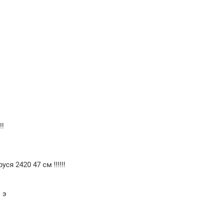
!
!!
я 2420 47 см !!!!!!
 э