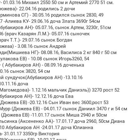
- 01.03.16 Михаил 2550 50 см и Артемий 2770 51 см.
Дюжева)- 22.04.16 родились 2 дочи
ерминова СГ) - 30.05.16 родился сынок 2830, 49
7 -Алиева КУ- 29.06.16 доча Злата 3690г 54см
бубакиров АН)- 05.07.16, сынок Артем, 3230г, 51см
6 (врач Казарян Л.М.)- 05.07.16 сыночек
рач Т.Т.)- 29.07.16 сынок Богдан
южеаа) - 3.08.16 сынок Андрей
ди(Мишиева НГ)- 08.08.16, Василиса 2 кг 840 г 50 см
улакова ЕВ) - 10.08 сынок Игорь3260, 54
( Абубакиров АН) - 08.09.16 доченька
10.16 сынок 3820, 54 см
 сундучок(Абубакиров АН) -13.10.16
 10.11.16 доча
Магомедова)- 1.12.16 мальчик Даниэль)) 3270 рост 52
Абубакиров АН)- 12.12.16 доча Ева
(Дюжева ЕВ) -20.12.16 Сын Иван вес 3600,рост 53
урр (Дюжева ЕВ) - 04.01.17 сынок Даниил 3470 г и 54 см
(Дюжева ЕВ) -11.01.17 сынок Миша 2940 и 50см
льсинка (Аксененко АА)- 17.01.17 доча 2960, 50см Диана
0 Абубакиров АН -24.01.17 доча Юлианна
 31.01.17 3350гр Виктория