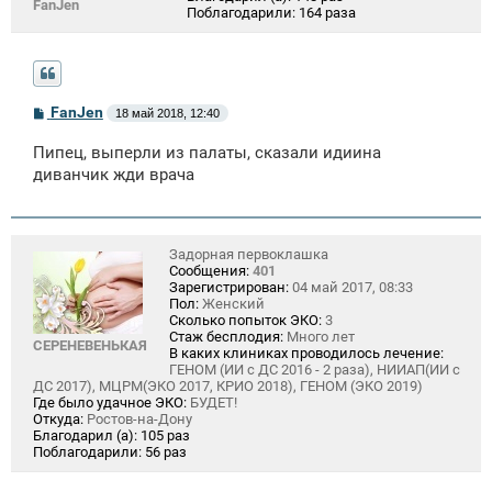
FanJen
Поблагодарили:
164 раза
С
FanJen
18 май 2018, 12:40
о
о
Пипец, выперли из палаты, сказали идиина
б
щ
диванчик жди врача
е
н
и
е
Задорная первоклашка
Сообщения:
401
Зарегистрирован:
04 май 2017, 08:33
Пол:
Женский
Сколько попыток ЭКО:
3
Стаж бесплодия:
Много лет
СЕРЕНЕВЕНЬКАЯ
В каких клиниках проводилось лечение:
ГЕНОМ (ИИ с ДС 2016 - 2 раза), НИИАП(ИИ с
ДС 2017), МЦРМ(ЭКО 2017, КРИО 2018), ГЕНОМ (ЭКО 2019)
Где было удачное ЭКО:
БУДЕТ!
Откуда:
Ростов-на-Дону
Благодарил (а):
105 раз
Поблагодарили:
56 раз