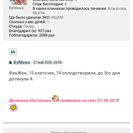
Стаж бесплодия:
4
БуМама
В каких клиниках проводилось лечение:
Алмазова,
МЦРМ
Где было удачное ЭКО:
МЦРМ
Сколько у вас детей:
1
Откуда:
Питер
Благодарил (а):
927 раз
Поблагодарили:
2088 раз
С
БуМама
17 май 2018, 18:09
о
о
ФанЖен, 15 клеточек, 14 оплодотворили, до 5го дня
б
щ
дотянули 4.
е
н
и
е
Доченька Настенька
появилась на свет 07.06.2018
Трудный подросток