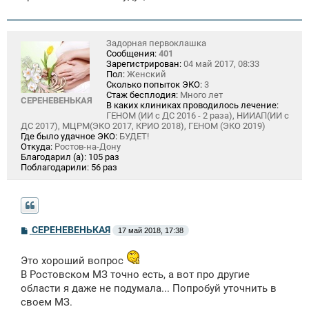
Задорная первоклашка
Сообщения:
401
Зарегистрирован:
04 май 2017, 08:33
Пол:
Женский
Сколько попыток ЭКО:
3
Стаж бесплодия:
Много лет
СЕРЕНЕВЕНЬКАЯ
В каких клиниках проводилось лечение:
ГЕНОМ (ИИ с ДС 2016 - 2 раза), НИИАП(ИИ с
ДС 2017), МЦРМ(ЭКО 2017, КРИО 2018), ГЕНОМ (ЭКО 2019)
Где было удачное ЭКО:
БУДЕТ!
Откуда:
Ростов-на-Дону
Благодарил (а):
105 раз
Поблагодарили:
56 раз
С
СЕРЕНЕВЕНЬКАЯ
17 май 2018, 17:38
о
о
б
Это хороший вопрос
щ
В Ростовском МЗ точно есть, а вот про другие
е
н
области я даже не подумала... Попробуй уточнить в
и
своем МЗ.
е