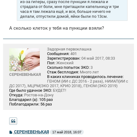
из-за гиперы, сразу после пункции я лежала и
и
страдала от боли, мне притащили капельницу и три
е
часа я там лежала ещё, и все, больше ничего не
делали, отпустили домой, яйки были по 13см.
А сколько клеток у тебя на пункции взяли?
Задорная первоклашка
Сообщения:
401
Зарегистрирован:
04 май 2017, 08:33
Пол:
Женский
Сколько попыток ЭКО:
3
Стаж бесплодия:
Много лет
СЕРЕНЕВЕНЬКАЯ
В каких клиниках проводилось лечение:
ГЕНОМ (ИИ с ДС 2016 - 2 раза), НИИАП(ИИ с
ДС 2017), МЦРМ(ЭКО 2017, КРИО 2018), ГЕНОМ (ЭКО 2019)
Где было удачное ЭКО:
БУДЕТ!
Откуда:
Ростов-на-Дону
Благодарил (а):
105 раз
Поблагодарили:
56 раз
С
СЕРЕНЕВЕНЬКАЯ
17 май 2018, 16:07
о