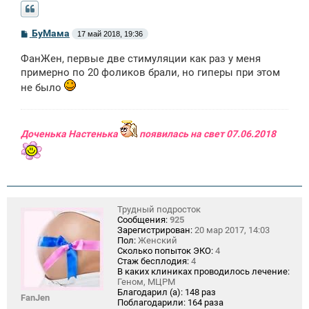
С
БуМама
17 май 2018, 19:36
о
о
ФанЖен, первые две стимуляции как раз у меня
б
щ
примерно по 20 фоликов брали, но гиперы при этом
е
не было
н
и
е
Доченька Настенька
появилась на свет 07.06.2018
Трудный подросток
Сообщения:
925
Зарегистрирован:
20 мар 2017, 14:03
Пол:
Женский
Сколько попыток ЭКО:
4
Стаж бесплодия:
4
В каких клиниках проводилось лечение:
Геном, МЦРМ
Благодарил (а):
148 раз
FanJen
Поблагодарили:
164 раза