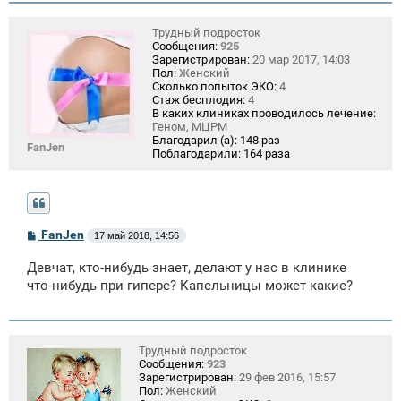
Трудный подросток
Сообщения:
925
Зарегистрирован:
20 мар 2017, 14:03
Пол:
Женский
Сколько попыток ЭКО:
4
Стаж бесплодия:
4
В каких клиниках проводилось лечение:
Геном, МЦРМ
Благодарил (а):
148 раз
FanJen
Поблагодарили:
164 раза
С
FanJen
17 май 2018, 14:56
о
о
Девчат, кто-нибудь знает, делают у нас в клинике
б
щ
что-нибудь при гипере? Капельницы может какие?
е
н
и
е
Трудный подросток
Сообщения:
923
Зарегистрирован:
29 фев 2016, 15:57
Пол:
Женский