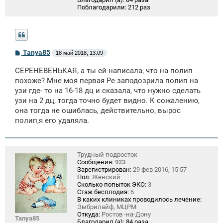
Поблагодарили:
212 раз
С
Tanya85
18 май 2018, 13:09
о
о
СЕРЕНЕВЕНЬКАЯ, а ты ей написала, что на полип
б
щ
похоже? Мне моя первая Ре заподозрила полип на
е
узи где- то на 16-18 дц и сказала, что нужно сделать
н
узи на 2 дц, тогда точно будет видно. К сожалению,
и
е
она тогда не ошиблась, действительно, вырос
полип,я его удаляла.
Трудный подросток
Сообщения:
923
Зарегистрирован:
29 фев 2016, 15:57
Пол:
Женский
Сколько попыток ЭКО:
3
Стаж бесплодия:
6
В каких клиниках проводилось лечение:
Эмбрилайф, МЦРМ
Откуда:
Ростов -на-Дону
Tanya85
Благодарил (а):
84 раза