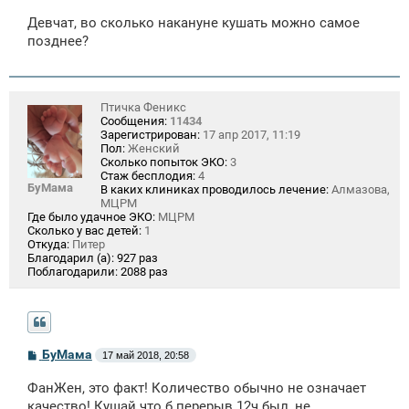
о
о
Девчат, во сколько накануне кушать можно самое
б
щ
позднее?
е
н
и
е
Птичка Феникс
Сообщения:
11434
Зарегистрирован:
17 апр 2017, 11:19
Пол:
Женский
Сколько попыток ЭКО:
3
Стаж бесплодия:
4
БуМама
В каких клиниках проводилось лечение:
Алмазова,
МЦРМ
Где было удачное ЭКО:
МЦРМ
Сколько у вас детей:
1
Откуда:
Питер
Благодарил (а):
927 раз
Поблагодарили:
2088 раз
С
БуМама
17 май 2018, 20:58
о
о
ФанЖен, это факт! Количество обычно не означает
б
щ
качество! Кушай что б перерыв 12ч был, не