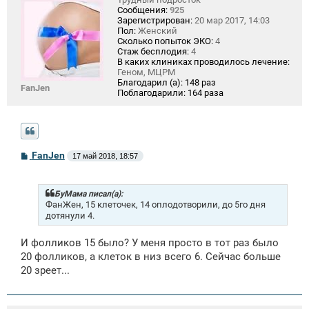
Сообщения:
925
Зарегистрирован:
20 мар 2017, 14:03
Пол:
Женский
Сколько попыток ЭКО:
4
Стаж бесплодия:
4
В каких клиниках проводилось лечение:
Геном, МЦРМ
Благодарил (а):
148 раз
FanJen
Поблагодарили:
164 раза
С
FanJen
17 май 2018, 18:57
о
о
б
щ
БуМама писал(а):
е
ФанЖен, 15 клеточек, 14 оплодотворили, до 5го дня
н
дотянули 4.
и
е
И фолликов 15 было? У меня просто в тот раз было
20 фолликов, а клеток в низ всего 6. Сейчас больше
20 зреет...