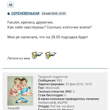
С
СЕРЕНЕВЕНЬКАЯ
18 май 2018, 12:53
о
о
FanJen, крепись дружочек.
б
щ
Как себя чувствуешь? Сколько клеточек взяли?
е
н
Мне ре написала, что на 28.05 подсадка будет.
и
е
Летите ко мне
Трудный подросток
Сообщения:
923
Зарегистрирован:
29 фев 2016, 15:57
Пол:
Женский
Сколько попыток ЭКО:
3
Стаж бесплодия:
6
В каких клиниках проводилось лечение:
Эмбрилайф, МЦРМ
Откуда:
Ростов -на-Дону
Tanya85
Благодарил (а):
84 раза