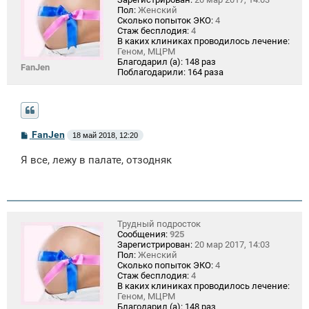
Пол:
Женский
Сколько попыток ЭКО:
4
Стаж бесплодия:
4
В каких клиниках проводилось лечение:
Геном, МЦРМ
Благодарил (а):
148 раз
FanJen
Поблагодарили:
164 раза
С
FanJen
18 май 2018, 12:20
о
о
Я все, лежу в палате, отзодняк
б
щ
е
н
и
е
Трудный подросток
Сообщения:
925
Зарегистрирован:
20 мар 2017, 14:03
Пол:
Женский
Сколько попыток ЭКО:
4
Стаж бесплодия:
4
В каких клиниках проводилось лечение:
Геном, МЦРМ
Благодарил (а):
148 раз