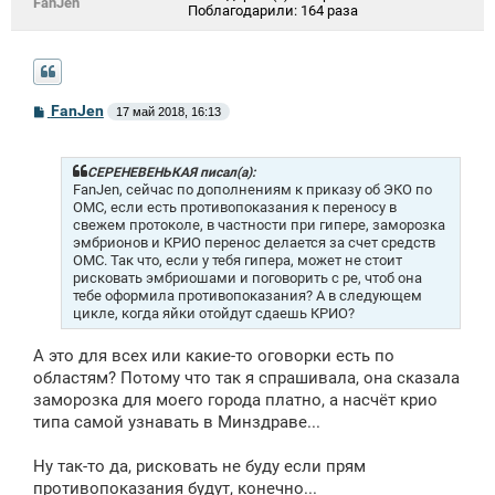
FanJen
Поблагодарили:
164 раза
С
FanJen
17 май 2018, 16:13
о
о
б
щ
СЕРЕНЕВЕНЬКАЯ писал(а):
е
FanJen, сейчас по дополнениям к приказу об ЭКО по
н
ОМС, если есть противопоказания к переносу в
и
свежем протоколе, в частности при гипере, заморозка
е
эмбрионов и КРИО перенос делается за счет средств
ОМС. Так что, если у тебя гипера, может не стоит
рисковать эмбриошами и поговорить с ре, чтоб она
тебе оформила противопоказания? А в следующем
цикле, когда яйки отойдут сдаешь КРИО?
А это для всех или какие-то оговорки есть по
областям? Потому что так я спрашивала, она сказала
заморозка для моего города платно, а насчёт крио
типа самой узнавать в Минздраве...
Ну так-то да, рисковать не буду если прям
противопоказания будут, конечно...