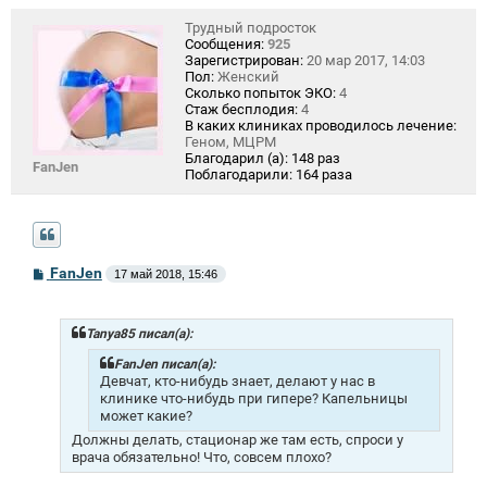
Трудный подросток
Сообщения:
925
Зарегистрирован:
20 мар 2017, 14:03
Пол:
Женский
Сколько попыток ЭКО:
4
Стаж бесплодия:
4
В каких клиниках проводилось лечение:
Геном, МЦРМ
Благодарил (а):
148 раз
FanJen
Поблагодарили:
164 раза
С
FanJen
17 май 2018, 15:46
о
о
б
щ
Tanya85 писал(а):
е
н
FanJen писал(а):
и
Девчат, кто-нибудь знает, делают у нас в
е
клинике что-нибудь при гипере? Капельницы
может какие?
Должны делать, стационар же там есть, спроси у
врача обязательно! Что, совсем плохо?