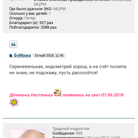
МЦРМ
Где было удачное ЭКО:
МЦРМ
Сколько у вас детей:
1
Откуда:
Питер
Благодарил (а):
927 раз
Поблагодарили:
2088 раз
С
БуМама
18 май 2018, 11:45
о
о
Сереневенькая, эндометрий хорош, а на счёт полипа
б
щ
не знаю, не подскажу, пусть рассосётся!
е
н
и
е
Доченька Настенька
появилась на свет 07.06.2018
Трудный подросток
Сообщения:
925
Зарегистрирован:
20 мар 2017, 14:03