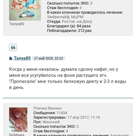
Сколько попыток ЭКО:
3
Стаж бесплодия:
6
В каких клиниках проводилось лечение:
Эмбрилайф, МЦРМ
Откуда:
Ростов -на-Дону
Tanya85
Благодарил (а):
84 раза
Поблагодарили:
212 раз
С
Tanya85
17 май 2018, 15:10
о
о
Когда у меня началась- думала сдохну нафиг, но у
б
щ
меня все усугубилось на фоне растущего хгч.
е
"Прописали" мне только белковую диету и 2-3 л воды
н
в день.
и
е
Птичка Феникс
Сообщения:
11434
Зарегистрирован:
17 апр 2017, 11:19
Пол:
Женский
Сколько попыток ЭКО:
3
Стаж бесплодия:
4
БуМама
В каких клиниках проводилось лечение:
Алмазова,