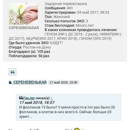
Задорная первоклашка
Сообщения:
401
Зарегистрирован:
04 май 2017, 08:33
Пол:
Женский
Сколько попыток ЭКО:
3
Стаж бесплодия:
Много лет
СЕРЕНЕВЕНЬКАЯ
В каких клиниках проводилось лечение:
ГЕНОМ (ИИ с ДС 2016 - 2 раза), НИИАП(ИИ с
ДС 2017), МЦРМ(ЭКО 2017, КРИО 2018), ГЕНОМ (ЭКО 2019)
Где было удачное ЭКО:
БУДЕТ!
Откуда:
Ростов-на-Дону
Благодарил (а):
105 раз
Поблагодарили:
56 раз
С
СЕРЕНЕВЕНЬКАЯ
17 май 2018, 19:30
о
о
б
щ
FanJen
писал(а):
↑
е
17 май 2018, 18:57
н
И фолликов 15 было? У меня просто в тот раз было 20
и
фолликов, а клеток в низ всего 6. Сейчас больше 20
е
зреет...