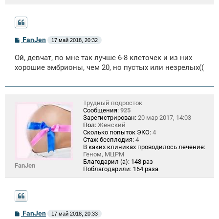
С
FanJen
17 май 2018, 20:32
о
о
Ой, девчат, по мне так лучше 6-8 клеточек и из них
б
щ
хорошие эмбрионы, чем 20, но пустых или незрелых((
е
н
и
е
Трудный подросток
Сообщения:
925
Зарегистрирован:
20 мар 2017, 14:03
Пол:
Женский
Сколько попыток ЭКО:
4
Стаж бесплодия:
4
В каких клиниках проводилось лечение:
Геном, МЦРМ
Благодарил (а):
148 раз
FanJen
Поблагодарили:
164 раза
С
FanJen
17 май 2018, 20:33