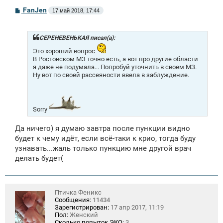
С
FanJen
17 май 2018, 17:44
о
о
б
щ
СЕРЕНЕВЕНЬКАЯ писал(а):
е
Это хороший вопрос
н
и
В Ростовском МЗ точно есть, а вот про другие области
е
я даже не подумала... Попробуй уточнить в своем МЗ.
Ну вот по своей рассеяности ввела в заблуждение.
Sorry
Да ничего) я думаю завтра после пункции видно
будет к чему идёт, если всё-таки к крио, тогда буду
узнавать...жаль только пункцию мне другой врач
делать будет(
Птичка Феникс
Сообщения:
11434
Зарегистрирован:
17 апр 2017, 11:19
Пол:
Женский
Сколько попыток ЭКО:
3