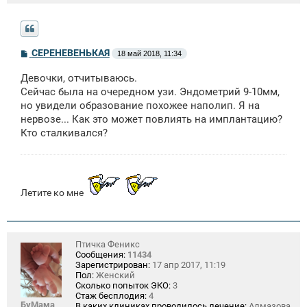
С
СЕРЕНЕВЕНЬКАЯ
18 май 2018, 11:34
о
о
Девочки, отчитываюсь.
б
щ
Сейчас была на очередном узи. Эндометрий 9-10мм,
е
но увидели образование похожее наполип. Я на
н
нервозе... Как это может повлиять на имплантацию?
и
е
Кто сталкивался?
Летите ко мне
Птичка Феникс
Сообщения:
11434
Зарегистрирован:
17 апр 2017, 11:19
Пол:
Женский
Сколько попыток ЭКО:
3
Стаж бесплодия:
4
БуМама
В каких клиниках проводилось лечение:
Алмазова,