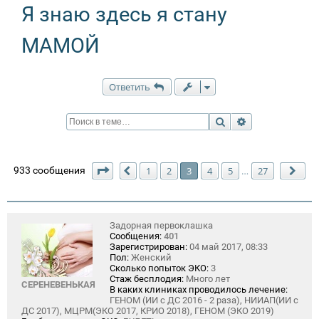
Я знаю здесь я стану
МАМОЙ
Ответить
Поиск
Расширенный п
Страница
3
из
27
933 сообщения
1
2
3
4
5
27
…
Пред.
Сле
Задорная первоклашка
Сообщения:
401
Зарегистрирован:
04 май 2017, 08:33
Пол:
Женский
Сколько попыток ЭКО:
3
Стаж бесплодия:
Много лет
СЕРЕНЕВЕНЬКАЯ
В каких клиниках проводилось лечение:
ГЕНОМ (ИИ с ДС 2016 - 2 раза), НИИАП(ИИ с
ДС 2017), МЦРМ(ЭКО 2017, КРИО 2018), ГЕНОМ (ЭКО 2019)