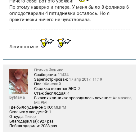
Ничего себе! Вот это урожай!
По этому наверно и гипера. У меня было 8 фоликов 6
оплодотварили 4 пятидневки осталось. Но я
практически ничего не чувствовала.
Летите ко мне
Птичка Феникс
Сообщения:
11434
Зарегистрирован:
17 апр 2017, 11:19
Пол:
Женский
Сколько попыток ЭКО:
3
Стаж бесплодия:
4
БуМама
В каких клиниках проводилось лечение:
Алмазова,
МЦРМ
Где было удачное ЭКО:
МЦРМ
Сколько у вас детей:
1
Откуда:
Питер
Благодарил (а):
927 раз
Поблагодарили:
2088 раз