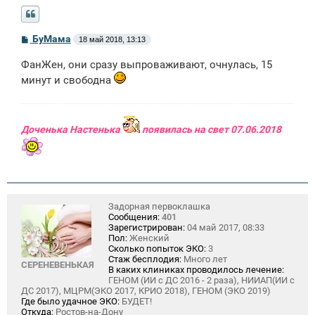
С
БуМама
18 май 2018, 13:13
о
о
ФанЖен, они сразу выпроваживают, очнулась, 15
б
щ
минут и свободна
е
н
и
е
Доченька Настенька
появилась на свет 07.06.2018
Задорная первоклашка
Сообщения:
401
Зарегистрирован:
04 май 2017, 08:33
Пол:
Женский
Сколько попыток ЭКО:
3
Стаж бесплодия:
Много лет
СЕРЕНЕВЕНЬКАЯ
В каких клиниках проводилось лечение:
ГЕНОМ (ИИ с ДС 2016 - 2 раза), НИИАП(ИИ с
ДС 2017), МЦРМ(ЭКО 2017, КРИО 2018), ГЕНОМ (ЭКО 2019)
Где было удачное ЭКО:
БУДЕТ!
Откуда:
Ростов-на-Дону