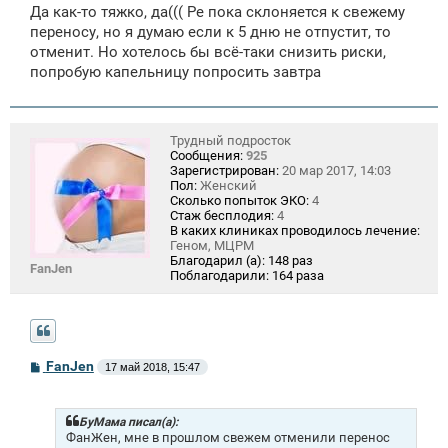
Да как-то тяжко, да((( Ре пока склоняется к свежему
переносу, но я думаю если к 5 дню не отпустит, то
отменит. Но хотелось бы всё-таки снизить риски,
попробую капельницу попросить завтра
Трудный подросток
Сообщения:
925
Зарегистрирован:
20 мар 2017, 14:03
Пол:
Женский
Сколько попыток ЭКО:
4
Стаж бесплодия:
4
В каких клиниках проводилось лечение:
Геном, МЦРМ
Благодарил (а):
148 раз
FanJen
Поблагодарили:
164 раза
С
FanJen
17 май 2018, 15:47
о
о
б
щ
БуМама писал(а):
е
ФанЖен, мне в прошлом свежем отменили перенос
н