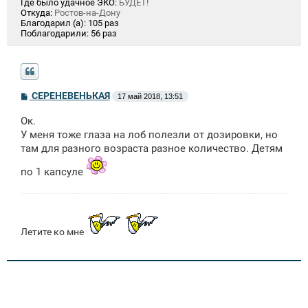
Где было удачное ЭКО:
БУДЕТ!
Откуда:
Ростов-на-Дону
Благодарил (а):
105 раз
Поблагодарили:
56 раз
С
СЕРЕНЕВЕНЬКАЯ
17 май 2018, 13:51
о
о
Ок.
б
щ
У меня тоже глаза на лоб полезли от дозировки, но
е
там для разного возраста разное количество. Детям
н
и
по 1 капсуле
е
Летите ко мне