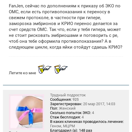
о
FanJen, сейчас по дополнениям к приказу об ЭКО по
б
щ
ОМС, если есть противопоказания к переносу в
е
свежем протоколе, в частности при гипере,
н
заморозка эмбрионов и КРИО перенос делается за
и
е
счет средств ОМС. Так что, если у тебя гипера, может
не стоит рисковать эмбриошами и поговорить с ре,
чтоб она тебе оформила противопоказания? А в
следующем цикле, когда яйки отойдут сдаешь КРИО?
Летите ко мне
Трудный подросток
Сообщения:
925
Зарегистрирован:
20 мар 2017, 14:03
Пол:
Женский
Сколько попыток ЭКО:
4
Стаж бесплодия:
4
В каких клиниках проводилось лечение:
Геном, МЦРМ
Благодарил (а):
148 раз