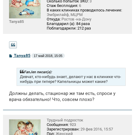
Сколько попыток ЭКО:
3
Стаж бесплодия:
6
В каких клиниках проводилось лечение:
Эмбрилайф, МЦРМ
Откуда:
Ростов -на-Дону
Tanya85
Благодарил (а):
84 раза
Поблагодарили:
212 раз
С
Tanya85
17 май 2018, 15:05
о
о
б
щ
FanJen писал(а):
е
Девчат, кто-нибудь знает, делают у нас в клинике что-
н
нибудь при гипере? Капельницы может какие?
и
е
Должны делать, стационар же там есть, спроси у
врача обязательно! Что, совсем плохо?
Трудный подросток
Сообщения:
923
Зарегистрирован:
29 фев 2016, 15:57
Пол:
Женский