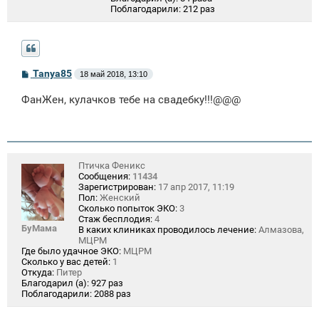
Поблагодарили:
212 раз
С
Tanya85
18 май 2018, 13:10
о
о
ФанЖен, кулачков тебе на свадебку!!!@@@
б
щ
е
н
и
е
Птичка Феникс
Сообщения:
11434
Зарегистрирован:
17 апр 2017, 11:19
Пол:
Женский
Сколько попыток ЭКО:
3
Стаж бесплодия:
4
БуМама
В каких клиниках проводилось лечение:
Алмазова,
МЦРМ
Где было удачное ЭКО:
МЦРМ
Сколько у вас детей:
1
Откуда:
Питер
Благодарил (а):
927 раз
Поблагодарили:
2088 раз