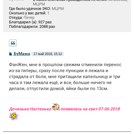
МЦРМ
Где было удачное ЭКО:
МЦРМ
Сколько у вас детей:
1
Откуда:
Питер
Благодарил (а):
927 раз
Поблагодарили:
2088 раз
С
БуМама
17 май 2018, 15:12
о
о
ФанЖен, мне в прошлом свежем отменили перенос
б
щ
из-за гиперы, сразу после пункции я лежала и
е
страдала от боли, мне притащили капельницу и три
н
часа я там лежала ещё, и все, больше ничего не
и
е
делали, отпустили домой, яйки были по 13см.
Доченька Настенька
появилась на свет 07.06.2018