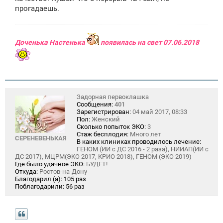
е
прогадаешь.
н
и
е
Доченька Настенька
появилась на свет 07.06.2018
Задорная первоклашка
Сообщения:
401
Зарегистрирован:
04 май 2017, 08:33
Пол:
Женский
Сколько попыток ЭКО:
3
Стаж бесплодия:
Много лет
СЕРЕНЕВЕНЬКАЯ
В каких клиниках проводилось лечение:
ГЕНОМ (ИИ с ДС 2016 - 2 раза), НИИАП(ИИ с
ДС 2017), МЦРМ(ЭКО 2017, КРИО 2018), ГЕНОМ (ЭКО 2019)
Где было удачное ЭКО:
БУДЕТ!
Откуда:
Ростов-на-Дону
Благодарил (а):
105 раз
Поблагодарили:
56 раз