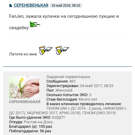
С
СЕРЕНЕВЕНЬКАЯ
18 май 2018, 08:16
о
о
FanJen, зажала кулачки на сегодняшнюю пукцию и
б
щ
е
свадебку
н
и
е
Летите ко мне
Задорная первоклашка
Сообщения:
401
Зарегистрирован:
04 май 2017, 08:33
Пол:
Женский
Сколько попыток ЭКО:
3
Стаж бесплодия:
Много лет
СЕРЕНЕВЕНЬКАЯ
В каких клиниках проводилось лечение:
ГЕНОМ (ИИ с ДС 2016 - 2 раза), НИИАП(ИИ с
ДС 2017), МЦРМ(ЭКО 2017, КРИО 2018), ГЕНОМ (ЭКО 2019)
Где было удачное ЭКО:
БУДЕТ!
Откуда:
Ростов-на-Дону
Благодарил (а):
105 раз
Поблагодарили:
56 раз