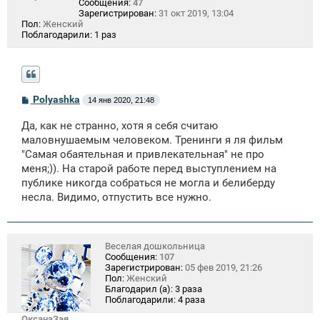
Сообщения:
47
Зарегистрирован:
31 окт 2019, 13:04
Пол:
Женский
Поблагодарили:
1 раз
С
Polyashka
14 янв 2020, 21:48
о
о
Да, как не странно, хотя я себя считаю
б
щ
маловнушаемым человеком. Тренинги я ля фильм
е
"Самая обаятельная и привлекательная" не про
н
меня;)). На старой работе перед выступлением на
и
е
публике никогда собраться не могла и белиберду
несла. Видимо, отпустить все нужно.
Веселая дошкольница
Сообщения:
107
Зарегистрирован:
05 фев 2019, 21:26
Пол:
Женский
Благодарил (а):
3 раза
Поблагодарили:
4 раза
ОксанаЗая