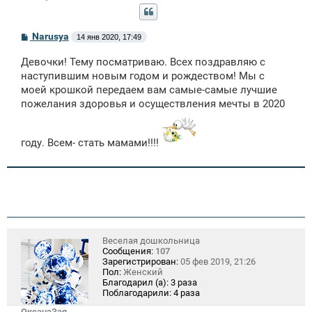
С
Narusya
14 янв 2020, 17:49
о
о
Девочки! Тему посматриваю. Всех поздравляю с
б
щ
наступившим новым годом и рождеством! Мы с
е
моей крошкой передаем вам самые-самые лучшие
н
пожелания здоровья и осуществления мечты в 2020
и
е
году. Всем- стать мамами!!!!
Веселая дошкольница
Сообщения:
107
Зарегистрирован:
05 фев 2019, 21:26
Пол:
Женский
Благодарил (а):
3 раза
Поблагодарили:
4 раза
ОксанаЗая