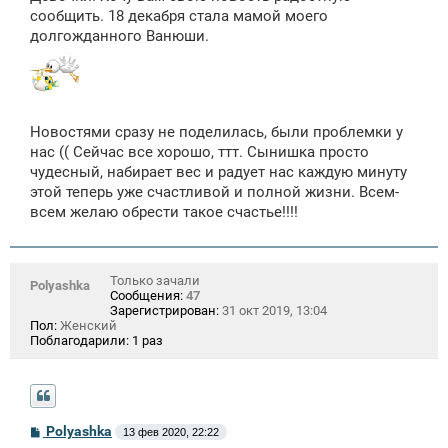
щ
сообщить. 18 декабря стала мамой моего
е
долгожданного Ванюши.
н
и
е
Новостями сразу не поделилась, были проблемки у
нас (( Сейчас все хорошо, ттт. Сынишка просто
чудесный, набирает вес и радует нас каждую минуту
этой теперь уже счастливой и полной жизни. Всем-
всем желаю обрести такое счастье!!!!
Только зачали
Polyashka
Сообщения:
47
Зарегистрирован:
31 окт 2019, 13:04
Пол:
Женский
Поблагодарили:
1 раз
С
Polyashka
13 фев 2020, 22:22
о