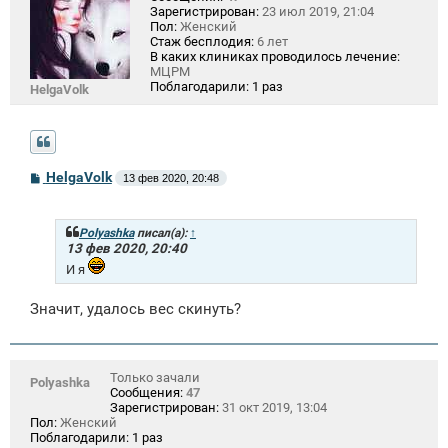
Зарегистрирован:
23 июл 2019, 21:04
Пол:
Женский
Стаж бесплодия:
6 лет
В каких клиниках проводилось лечение:
МЦРМ
Поблагодарили:
1 раз
HelgaVolk
С
HelgaVolk
13 фев 2020, 20:48
о
о
б
щ
Polyashka
писал(а):
↑
е
13 фев 2020, 20:40
н
И я
и
е
Значит, удалось вес скинуть?
Только зачали
Polyashka
Сообщения:
47
Зарегистрирован:
31 окт 2019, 13:04
Пол:
Женский
Поблагодарили:
1 раз