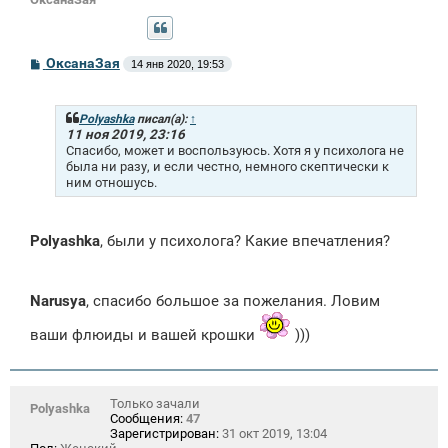
С
ОксанаЗая
14 янв 2020, 19:53
о
о
б
щ
Polyashka
писал(а):
↑
е
11 ноя 2019, 23:16
н
Спасибо, может и воспользуюсь. Хотя я у психолога не
и
была ни разу, и если честно, немного скептически к
е
ним отношусь.
Polyashka
, были у психолога? Какие впечатления?
Narusya
, спасибо большое за пожелания. Ловим
ваши флюиды и вашей крошки
)))
Только зачали
Polyashka
Сообщения:
47
Зарегистрирован:
31 окт 2019, 13:04