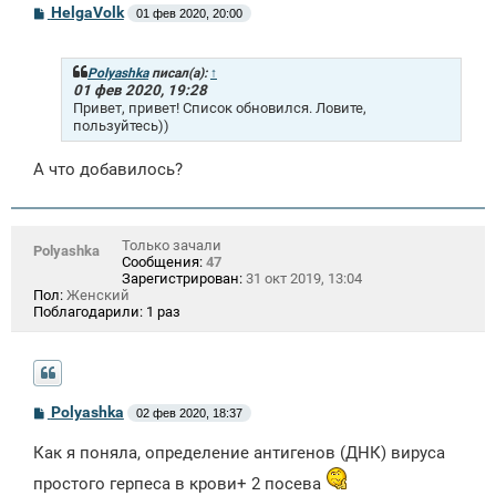
С
HelgaVolk
01 фев 2020, 20:00
о
о
б
щ
Polyashka
писал(а):
↑
е
01 фев 2020, 19:28
н
Привет, привет! Список обновился. Ловите,
и
пользуйтесь))
е
А что добавилось?
Только зачали
Polyashka
Сообщения:
47
Зарегистрирован:
31 окт 2019, 13:04
Пол:
Женский
Поблагодарили:
1 раз
С
Polyashka
02 фев 2020, 18:37
о
о
Как я поняла, определение антигенов (ДНК) вируса
б
щ
простого герпеса в крови+ 2 посева
е