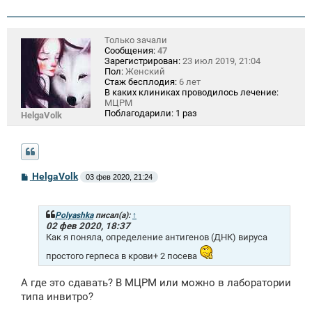
н
и
е
Только зачали
Сообщения:
47
Зарегистрирован:
23 июл 2019, 21:04
Пол:
Женский
Стаж бесплодия:
6 лет
В каких клиниках проводилось лечение:
МЦРМ
Поблагодарили:
1 раз
HelgaVolk
С
HelgaVolk
03 фев 2020, 21:24
о
о
б
щ
Polyashka
писал(а):
↑
е
02 фев 2020, 18:37
н
Как я поняла, определение антигенов (ДНК) вируса
и
е
простого герпеса в крови+ 2 посева
А где это сдавать? В МЦРМ или можно в лаборатории
типа инвитро?