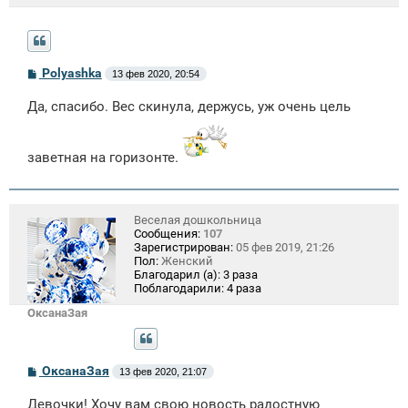
С
Polyashka
13 фев 2020, 20:54
о
о
Да, спасибо. Вес скинула, держусь, уж очень цель
б
щ
е
н
заветная на горизонте.
и
е
Веселая дошкольница
Сообщения:
107
Зарегистрирован:
05 фев 2019, 21:26
Пол:
Женский
Благодарил (а):
3 раза
Поблагодарили:
4 раза
ОксанаЗая
С
ОксанаЗая
13 фев 2020, 21:07
о
о
Девочки! Хочу вам свою новость радостную
б