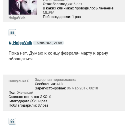
Стаж бесплодия:
6 лет
В каких клиниках проводилось лечение:
МЦРМ
Поблагодарили:
1 раз
HelgaVolk
С
HelgaVolk
15 янв 2020, 21:09
о
о
Пока нет. Думаю к концу февраля- марту к врачу
б
щ
обращаться.
е
н
и
е
Задорная первоклашка
Сашулька Ё
Сообщения:
418
Зарегистрирован:
06 мар 2017, 08:18
Пол:
Женский
Сколько попыток ЭКО:
0
Благодарил (а):
39 раз
Поблагодарили:
37 раз