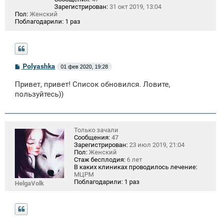
Зарегистрирован:
31 окт 2019, 13:04
Пол:
Женский
Поблагодарили:
1 раз
С
Polyashka
01 фев 2020, 19:28
о
о
Привет, привет! Список обновился. Ловите,
б
щ
пользуйтесь))
е
н
и
е
Только зачали
Сообщения:
47
Зарегистрирован:
23 июл 2019, 21:04
Пол:
Женский
Стаж бесплодия:
6 лет
В каких клиниках проводилось лечение:
МЦРМ
Поблагодарили:
1 раз
HelgaVolk