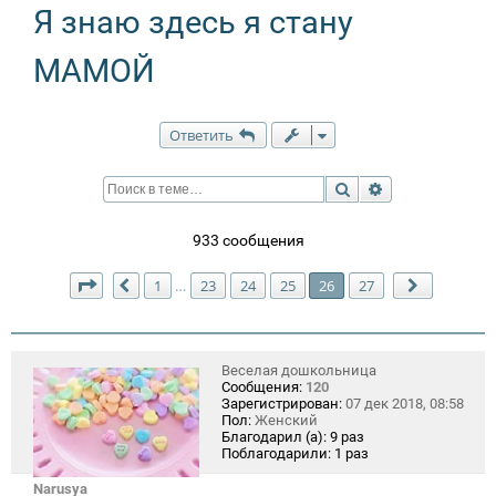
Я знаю здесь я стану
МАМОЙ
Ответить
Поиск
Расширенный п
933 сообщения
Страница
26
из
27
1
23
24
25
26
27
…
Пред.
След.
Веселая дошкольница
Сообщения:
120
Зарегистрирован:
07 дек 2018, 08:58
Пол:
Женский
Благодарил (а):
9 раз
Поблагодарили:
1 раз
Narusya