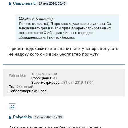
С
Сашулька Ё
17 янв 2020, 05:45
о
о
б
щ
HelgaVolk писал(а):
е
Ловите новость:)) Я про квоты уже все разузнала. Со
н
вчерашнего дня начали прием зарегистрированных
и
пациентов по ОМС, принимают в порядке
е
обращаемости. Так что - бежим.
Привет!подскажите это значит квоту теперь получать
не надо?у кого омс всех бесплатно примут?
Только зачали
Polyashka
Сообщения:
47
Зарегистрирован:
31 окт 2019, 13:04
Пол:
Женский
Поблагодарили:
1 раз
С
Polyashka
17 янв 2020, 17:33
о
о
Квот же в конце года не было, ждали. Теперь