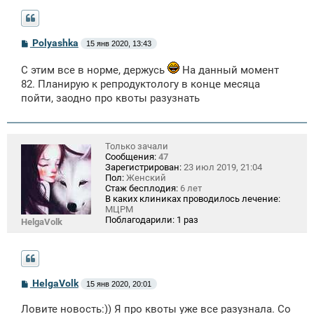
С
Polyashka
15 янв 2020, 13:43
о
о
С этим все в норме, держусь
На данный момент
б
щ
82. Планирую к репродуктологу в конце месяца
е
пойти, заодно про квоты разузнать
н
и
е
Только зачали
Сообщения:
47
Зарегистрирован:
23 июл 2019, 21:04
Пол:
Женский
Стаж бесплодия:
6 лет
В каких клиниках проводилось лечение:
МЦРМ
Поблагодарили:
1 раз
HelgaVolk
С
HelgaVolk
15 янв 2020, 20:01
о
о
Ловите новость:)) Я про квоты уже все разузнала. Со
б