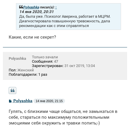
б
щ
Polyashka
писал(а):
↑
е
14 янв 2020, 20:31
н
Да, была уже. Психолог Аверина, работает в МЦРМ.
и
Диагностировала повышенную тревожность, дала
е
рекомендации как с этим справляться
Какие, если не секрет?
Только зачали
Polyashka
Сообщения:
47
Зарегистрирован:
31 окт 2019, 13:04
Пол:
Женский
Поблагодарили:
1 раз
С
Polyashka
14 янв 2020, 21:15
о
о
Гулять, с близкими чаще общаться, не замыкаться в
б
щ
себе, стараться по максимуму положительными
е
эмоциями себя окружить и травки попить;-)
н
и