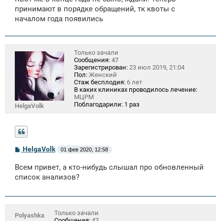
б
щ
принимают в порядке обращений, тк квоты с
е
началом года появились
н
и
е
Только зачали
Сообщения:
47
Зарегистрирован:
23 июл 2019, 21:04
Пол:
Женский
Стаж бесплодия:
6 лет
В каких клиниках проводилось лечение:
МЦРМ
Поблагодарили:
1 раз
HelgaVolk
С
HelgaVolk
01 фев 2020, 12:58
о
о
Всем привет, а кто-нибудь слышал про обновленный
б
щ
список анализов?
е
н
и
е
Только зачали
Polyashka
Сообщения:
47