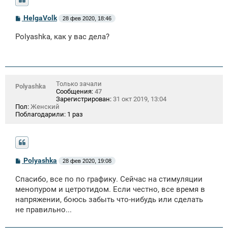
С
HelgaVolk
28 фев 2020, 18:46
о
о
Polyashka, как у вас дела?
б
щ
е
н
и
е
Только зачали
Polyashka
Сообщения:
47
Зарегистрирован:
31 окт 2019, 13:04
Пол:
Женский
Поблагодарили:
1 раз
С
Polyashka
28 фев 2020, 19:08
о
о
Спасибо, все по по графику. Сейчас на стимуляции
б
щ
менопуром и цетротидом. Если честно, все время в
е
напряжении, боюсь забыть что-нибудь или сделать
н
не правильно...
и
е