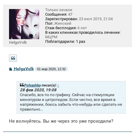
Только зачали
Сообщения:
47
Зарегистрирован:
23 июл 2019, 21:04
Пол:
Женский
Стаж бесплодия:
6 лет
В каких клиниках проводилось лечение:
МЦРМ
Поблагодарили:
1 раз
HelgaVolk
С
HelgaVolk
01 мар 2020, 12:32
о
о
б
щ
Polyashka
писал(а):
↑
е
28 фев 2020, 19:08
н
Спасибо, все по по графику. Сейчас на стимуляции
и
менопуром и цетротидом. Если честно, все время в
е
напряжении, боюсь забыть что-нибудь или сделать не
правильно...
Не волнуйтесь. Вы же через это уже проходили?