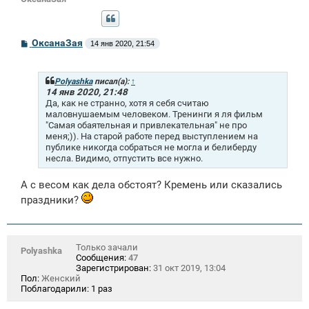
С
ОксанаЗая
14 янв 2020, 21:54
о
о
б
щ
Polyashka
писал(а):
↑
е
14 янв 2020, 21:48
н
Да, как не странно, хотя я себя считаю
и
маловнушаемым человеком. Тренинги я ля фильм
е
"Самая обаятельная и привлекательная" не про
меня;)). На старой работе перед выступлением на
публике никогда собраться не могла и белиберду
несла. Видимо, отпустить все нужно.
А с весом как дела обстоят? Кремень или сказались
праздники?
Только зачали
Polyashka
Сообщения:
47
Зарегистрирован:
31 окт 2019, 13:04
Пол:
Женский
Поблагодарили:
1 раз