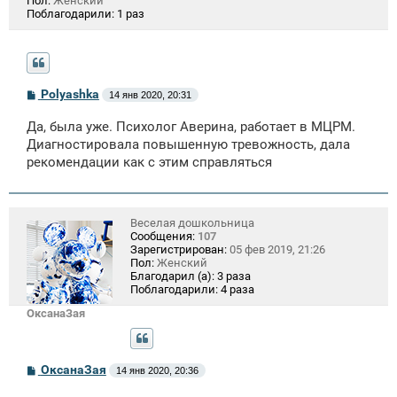
Пол:
Женский
Поблагодарили:
1 раз
С
Polyashka
14 янв 2020, 20:31
о
о
Да, была уже. Психолог Аверина, работает в МЦРМ.
б
щ
Диагностировала повышенную тревожность, дала
е
рекомендации как с этим справляться
н
и
е
Веселая дошкольница
Сообщения:
107
Зарегистрирован:
05 фев 2019, 21:26
Пол:
Женский
Благодарил (а):
3 раза
Поблагодарили:
4 раза
ОксанаЗая
С
ОксанаЗая
14 янв 2020, 20:36
о
о