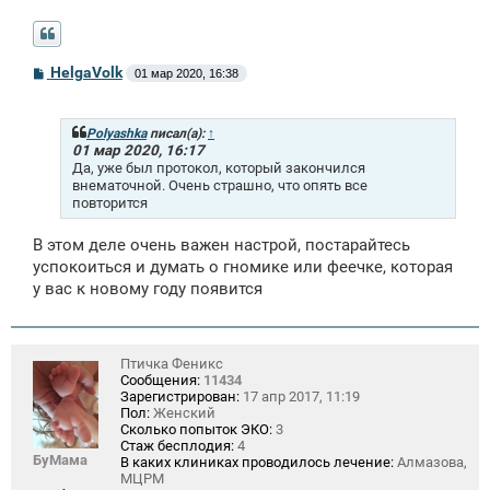
С
HelgaVolk
01 мар 2020, 16:38
о
о
б
щ
Polyashka
писал(а):
↑
е
01 мар 2020, 16:17
н
Да, уже был протокол, который закончился
и
внематочной. Очень страшно, что опять все
е
повторится
В этом деле очень важен настрой, постарайтесь
успокоиться и думать о гномике или феечке, которая
у вас к новому году появится
Птичка Феникс
Сообщения:
11434
Зарегистрирован:
17 апр 2017, 11:19
Пол:
Женский
Сколько попыток ЭКО:
3
Стаж бесплодия:
4
БуМама
В каких клиниках проводилось лечение:
Алмазова,
МЦРМ