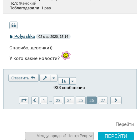
Пол:
Женский
Поблагодарили:
1 раз
С
Polyashka
02 мар 2020, 15:14
о
о
Спасибо, девочки))
б
щ
е
У кого какие новости?
н
и
е
Ответить
933 сообщения
Страница
26
из
27
1
23
24
25
26
27
…
Пред.
След.
Перейти