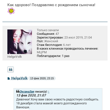
о
Как здорово! Поздравляю с рождением сыночка!
б
щ
е
н
и
е
Только зачали
Сообщения:
47
Зарегистрирован:
23 июл 2019, 21:04
Пол:
Женский
Стаж бесплодия:
6 лет
В каких клиниках проводилось лечение:
МЦРМ
Поблагодарили:
1 раз
HelgaVolk
С
HelgaVolk
13 фев 2020, 23:15
о
о
б
щ
ОксанаЗая
писал(а):
↑
е
13 фев 2020, 21:07
н
Девочки! Хочу вам свою новость радостную сообщить.
и
18 декабря стала мамой моего долгожданного
е
Ванюши.