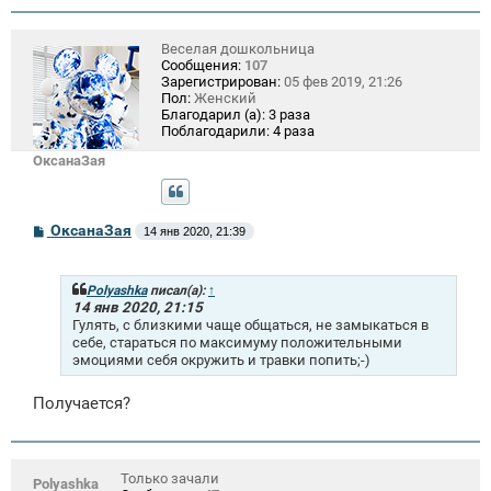
е
Веселая дошкольница
Сообщения:
107
Зарегистрирован:
05 фев 2019, 21:26
Пол:
Женский
Благодарил (а):
3 раза
Поблагодарили:
4 раза
ОксанаЗая
С
ОксанаЗая
14 янв 2020, 21:39
о
о
б
щ
Polyashka
писал(а):
↑
е
14 янв 2020, 21:15
н
Гулять, с близкими чаще общаться, не замыкаться в
и
себе, стараться по максимуму положительными
е
эмоциями себя окружить и травки попить;-)
Получается?
Только зачали
Polyashka