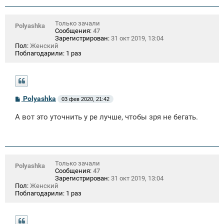
Только зачали
Polyashka
Сообщения:
47
Зарегистрирован:
31 окт 2019, 13:04
Пол:
Женский
Поблагодарили:
1 раз
С
Polyashka
03 фев 2020, 21:42
о
о
А вот это уточнить у ре лучше, чтобы зря не бегать.
б
щ
е
н
и
е
Только зачали
Polyashka
Сообщения:
47
Зарегистрирован:
31 окт 2019, 13:04
Пол:
Женский
Поблагодарили:
1 раз