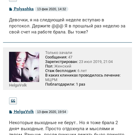
С
Polyashka
13 фев 2020, 14:32
о
о
Девочки, я на следующей неделе вступаю в
б
щ
протокол. Держите @@@ Я в прошлый раз неделю за
е
свой счет на работе брала. Вы тоже?
н
и
е
Только зачали
Сообщения:
47
Зарегистрирован:
23 июл 2019, 21:04
Пол:
Женский
Стаж бесплодия:
6 лет
В каких клиниках проводилось лечение:
МЦРМ
Поблагодарили:
1 раз
HelgaVolk
С
HelgaVolk
13 фев 2020, 19:54
о
о
Некоторые выходные не берут.. Но я тоже брала 2
б
щ
дня+ выходные. Просто отдохнула и мыслями и
е
телом. Раньше , после пункции лежать было принято