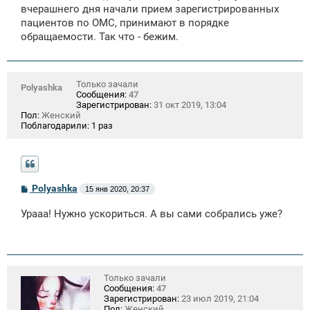
щ
вчерашнего дня начали прием зарегистрированных
е
пациентов по ОМС, принимают в порядке
н
обращаемости. Так что - бежим.
и
е
Только зачали
Polyashka
Сообщения:
47
Зарегистрирован:
31 окт 2019, 13:04
Пол:
Женский
Поблагодарили:
1 раз
С
Polyashka
15 янв 2020, 20:37
о
о
Урааа! Нужно ускориться. А вы сами собрались уже?
б
щ
е
н
и
е
Только зачали
Сообщения:
47
Зарегистрирован:
23 июл 2019, 21:04
Пол:
Женский