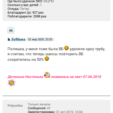
Где было удачное ЭКО:
МЦРМ
Сколько у вас детей:
1
Откуда:
Питер
Благодарил (а):
927 раз
Поблагодарили:
2088 раз
С
БуМама
01 мар 2020, 23:25
о
о
Поляшка, у меня тоже была ВБ
удалили одну трубу,
б
щ
я считаю, что теперь шансы повторить ВБ
е
сократились на 50%
н
и
е
Доченька Настенька
появилась на свет 07.06.2018
Только зачали
Polyashka
Сообщения:
47
Зарегистрирован:
31 окт 2019, 13:04