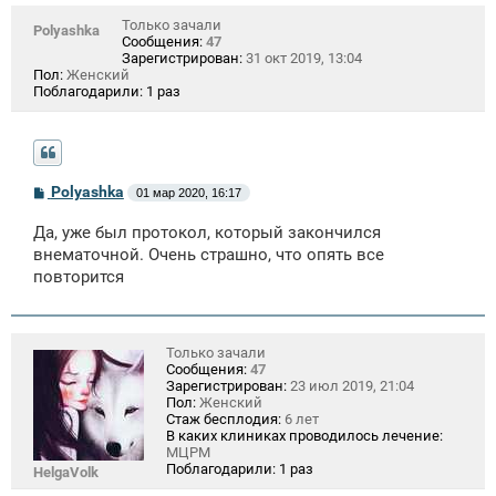
Только зачали
Polyashka
Сообщения:
47
Зарегистрирован:
31 окт 2019, 13:04
Пол:
Женский
Поблагодарили:
1 раз
С
Polyashka
01 мар 2020, 16:17
о
о
Да, уже был протокол, который закончился
б
щ
внематочной. Очень страшно, что опять все
е
повторится
н
и
е
Только зачали
Сообщения:
47
Зарегистрирован:
23 июл 2019, 21:04
Пол:
Женский
Стаж бесплодия:
6 лет
В каких клиниках проводилось лечение:
МЦРМ
Поблагодарили:
1 раз
HelgaVolk