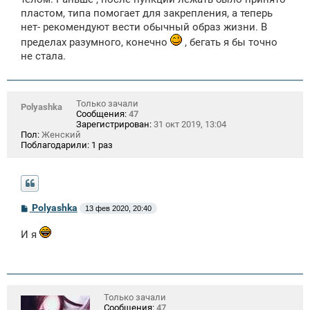
н
пластом, типа помогает для закрепления, а теперь
и
е
нет- рекомендуют вести обычный образ жизни. В
пределах разумного, конечно
, бегать я бы точно
не стала.
Только зачали
Polyashka
Сообщения:
47
Зарегистрирован:
31 окт 2019, 13:04
Пол:
Женский
Поблагодарили:
1 раз
С
Polyashka
13 фев 2020, 20:40
о
о
И я
б
щ
е
н
и
е
Только зачали
Сообщения:
47