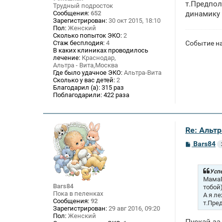
т.Предпол
и
Трудный подросток
е
Сообщения:
652
динамику
Зарегистрирован:
30 окт 2015, 18:10
Пол:
Женский
Сколько попыток ЭКО:
2
Событие н
Стаж бесплодия:
4
В каких клиниках проводилось
лечение:
Краснодар,
Альтра - Вита,Москва
Где было удачное ЭКО:
Альтра-Вита
Сколько у вас детей:
2
Благодарил (а):
315 раз
Поблагодарили:
422 раза
Re: Альтр
С
Bars84
о
о
б
щ
Успе
е
МамаП
н
Bars84
тобой
и
Пока в пеленках
А я л
е
Сообщения:
92
т.Пре
Зарегистрирован:
29 авг 2016, 09:20
Пол:
Женский