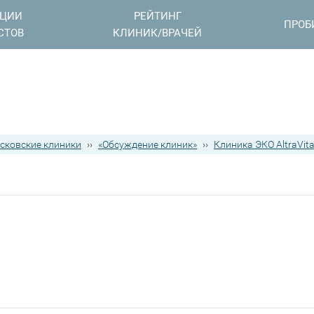
АЦИИ
РЕЙТИНГ
ПРОБ
СТОВ
КЛИНИК/ВРАЧЕЙ
сковские клиники
››
«Обсуждение клиник»
››
Клиника ЭКО AltraVit