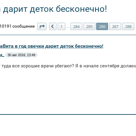
 дарит деток бесконечно!
Страница
286
из
292
10191 сообщение
1
284
285
286
287
288
…
Пред.
аВита в год овечки дарит деток бесконечно!
a_
30 авг 2016, 13:49
 туда все хорошие врачи убегают? Я в начале сентября должна