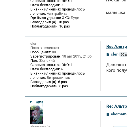
Пускай за
Сколько попыток ЭКО:
1
Стаж бесплодия:
9
В каких клиниках проводилось
малышка п
лечение:
АльтраВита
Где было удачное ЭКО:
Будет
Благодарил (а):
18 раз
Поблагодарили:
16 раз
cler
Re: Альтр
Пока в пеленках
Сообщения:
80
С
cler
30 а
Зарегистрирован:
18 авг 2015, 21:06
о
Пол:
Женский
о
Девочки п
Сколько попыток ЭКО:
1
б
Стаж бесплодия:
4
щ
кого полу
В каких клиниках проводилось
е
лечение:
Витроклиник
н
и
Благодарил (а):
6 раз
е
Поблагодарили:
6 раз
Re: Альтр
С
ekomam
о
о
б
ekomama84