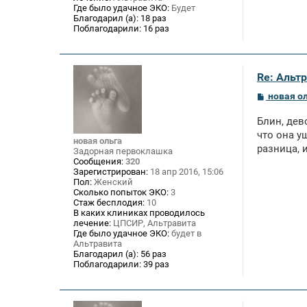
Где было удачное ЭКО:
Будет
Благодарил (а):
18 раз
Поблагодарили:
16 раз
Re: Альтр
С
новая о
о
о
Блин, дев
б
щ
что она у
новая ольга
е
разница, и
Задорная первоклашка
н
Сообщения:
320
и
Зарегистрирован:
18 апр 2016, 15:06
е
Пол:
Женский
Сколько попыток ЭКО:
3
Стаж бесплодия:
10
В каких клиниках проводилось
лечение:
ЦПСИР, Альтравита
Где было удачное ЭКО:
будет в
Альтравита
Благодарил (а):
56 раз
Поблагодарили:
39 раз