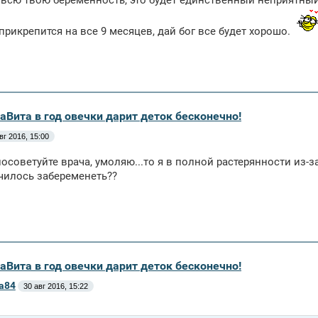
 всю твою беременность, это будет единственный неприятный
рикрепится на все 9 месяцев, дай бог все будет хорошо.
аВита в год овечки дарит деток бесконечно!
вг 2016, 15:00
осоветуйте врача, умоляю...то я в полной растерянности из-за
чилось забеременеть??
аВита в год овечки дарит деток бесконечно!
a84
30 авг 2016, 15:22