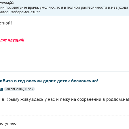
 писал(а):
ки посоветуйте врача, умоляю...то я в полной растерянности из-за ухода 
илось забеременеть??
с*ной!
илит идущий!
аВита в год овечки дарит деток бесконечно!
ая
30 авг 2016, 15:23
 в Крыму живу,здесь у нас и лежу на сохранении в роддом.нам
аступило