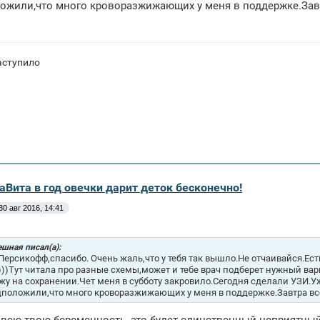
ожили,что много кроворазжижающих у меня в поддержке.Зав
аступило
аВита в год овечки дарит деток бесконечно!
30 авг 2016, 14:41
шная писал(а):
ерсикофф,спасибо. Очень жаль,что у тебя так вышло.Не отчаивайся.Есть
)))Тут читала про разные схемы,может и тебе врач подберет нужный вар
ежу на сохранении.Чет меня в субботу закровило.Сегодня сделали УЗИ.У
дположили,что много кроворазжижающих у меня в поддержке.Завтра вс