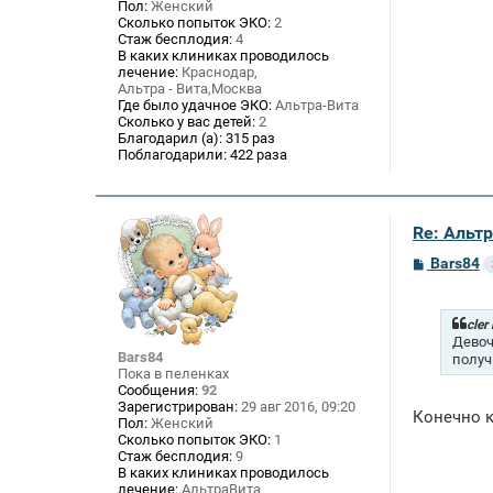
Пол:
Женский
Сколько попыток ЭКО:
2
Стаж бесплодия:
4
В каких клиниках проводилось
лечение:
Краснодар,
Альтра - Вита,Москва
Где было удачное ЭКО:
Альтра-Вита
Сколько у вас детей:
2
Благодарил (а):
315 раз
Поблагодарили:
422 раза
Re: Альтр
С
Bars84
о
о
б
щ
cler
е
Девоч
н
Bars84
получ
и
Пока в пеленках
е
Сообщения:
92
Зарегистрирован:
29 авг 2016, 09:20
Конечно к
Пол:
Женский
Сколько попыток ЭКО:
1
Стаж бесплодия:
9
В каких клиниках проводилось
лечение:
АльтраВита