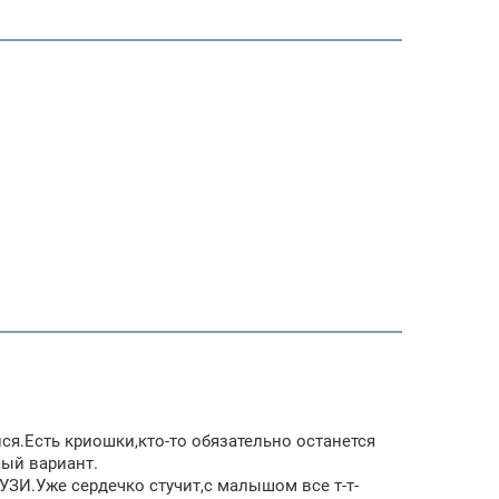
ся.Есть криошки,кто-то обязательно останется
ный вариант.
УЗИ.Уже сердечко стучит,с малышом все т-т-