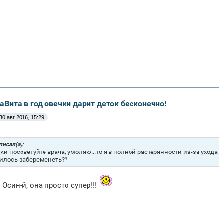
аВита в год овечки дарит деток бесконечно!
30 авг 2016, 15:29
 писал(а):
ки посоветуйте врача, умоляю...то я в полной растерянности из-за ухода 
илось забеременеть??
 Осин-й, она просто супер!!!