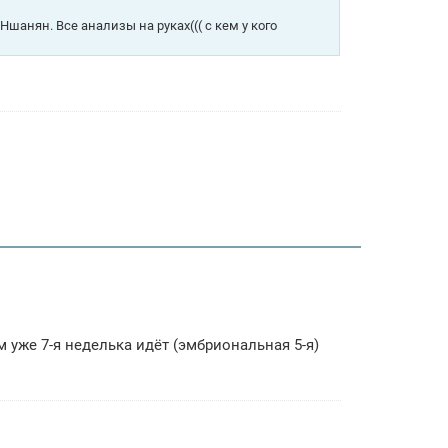
Ншанян. Все анализы на руках((( с кем у кого
 уже 7-я неделька идёт (эмбриональная 5-я)