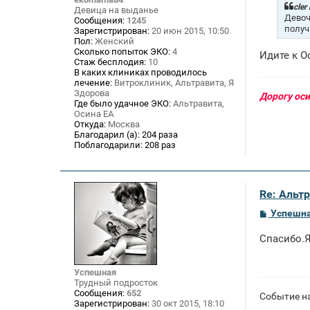
щ
cler
Девица на выданье
е
Девоч
Сообщения:
1245
н
получ
Зарегистрирован:
20 июн 2015, 10:50
и
Пол:
Женский
е
Сколько попыток ЭКО:
4
Идите к О
Стаж бесплодия:
10
В каких клиниках проводилось
лечение:
Витроклиник, Альтравита, Я
Здорова
Дорогу ос
Где было удачное ЭКО:
Альтравита,
Осина ЕА
Откуда:
Москва
Благодарил (а):
204 раза
Поблагодарили:
208 раз
Re: Альтр
С
Успешн
о
о
Спасибо.Я
б
щ
е
н
Успешная
и
Трудный подросток
е
Сообщения:
652
Событие н
Зарегистрирован:
30 окт 2015, 18:10