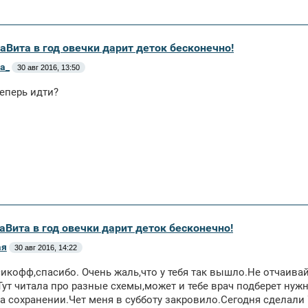
аВита в год овечки дарит деток бесконечно!
a_
30 авг 2016, 13:50
теперь идти?
аВита в год овечки дарит деток бесконечно!
ая
30 авг 2016, 14:22
кофф,спасибо. Очень жаль,что у тебя так вышло.Не отчаивай
)Тут читала про разные схемы,может и тебе врач подберет нуж
на сохранении.Чет меня в субботу закровило.Сегодня сделали 