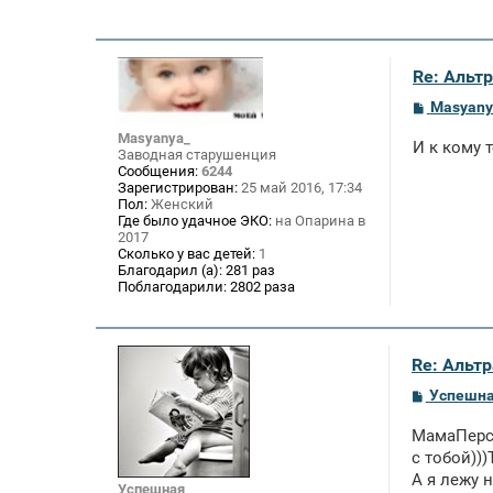
Re: Альтр
С
Masyany
о
о
Masyanya_
И к кому 
б
Заводная старушенция
щ
Сообщения:
6244
е
Зарегистрирован:
25 май 2016, 17:34
н
Пол:
Женский
и
Где было удачное ЭКО:
на Опарина в
е
2017
Сколько у вас детей:
1
Благодарил (а):
281 раз
Поблагодарили:
2802 раза
Re: Альтр
С
Успешн
о
о
МамаПерси
б
щ
с тобой))
е
А я лежу 
н
Успешная