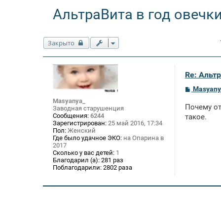
АльтраВита в год овечки
Закрыто
Re: Альтр
С
Masyany
о
Masyanya_
о
Почему от
Заводная старушенция
б
Сообщения:
6244
щ
такое.
е
Зарегистрирован:
25 май 2016, 17:34
н
Пол:
Женский
и
Где было удачное ЭКО:
на Опарина в
е
2017
Сколько у вас детей:
1
Благодарил (а):
281 раз
Поблагодарили:
2802 раза