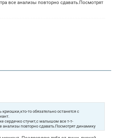
тра все анализы повторно сдавать.Посмотрят
 криошки,кто-то обязательно останется с
иант.
же сердечко стучит,с малышом все т-т-
е анализы повторно сдавать.Посмотрят динамику