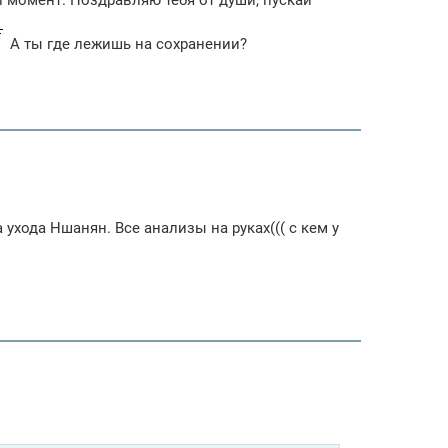
 момент. Поздравляю тебя от души, пускай
А ты где лежишь на сохранении?
 ухода Ншанян. Все анализы на руках((( с кем у