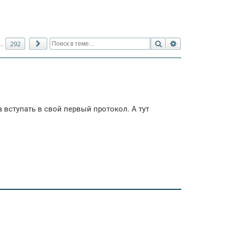
Поиск
Расширенный 
292
…
След.
 вступать в свой первый протокол. А тут