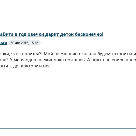
аВита в год овечки дарит деток бесконечно!
льга
30 авг 2016, 15:45
очки, что творится?! Мой ре Ншанян сказала будем готовиться
шла? У меня одна снежиночка осталась. А никто не списывался
дти к др. доктору и всё.