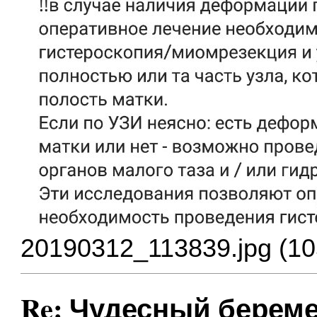
20190312_113839.jpg (10
Re: Чудесный береме