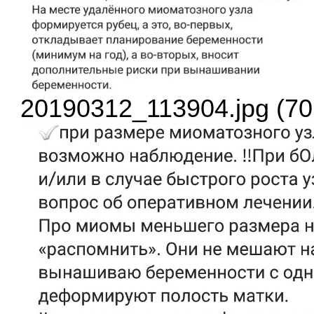
20190312_113904.jpg (70