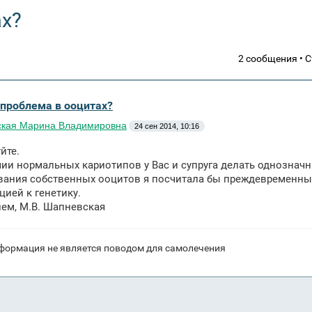
ах?
2 сообщения • 
 проблема в ооцитах?
кая Марина Владимировна
24 сен 2014, 10:16
йте.
ии нормальных кариотипов у Вас и супруга делать однознач
ания собственных ооцитов я посчитала бы преждевременным
цией к генетику.
ем, М.В. Шапневская
формация не является поводом для самолечения