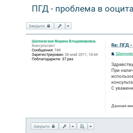
ПГД - проблема в ооцит
Закрыто
Шапневская Марина Владимировна
Re: ПГД -
Консультант
Сообщения:
740
С
Шапневс
Зарегистрирован:
06 май 2011, 18:44
о
Поблагодарили:
37 раз
о
Здравству
б
щ
При налич
е
использов
н
консульта
и
е
С уважени
Данная ин
Закрыто