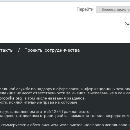
Перейти
Уд
/
нтакты
Проекты сотрудничества
ральной службе по надзору в сфере связи, информационных техно
Редакция не несет ответственности за мнения, высказанные в комм
robirka.org
, в том числе названия разделов,
ости, исключительные права на которые
е, установленном статьей 1274 Гражданского
 разделов, отдельных страниц сайта, возможно только посредство
оммерческим обозначением, исключительное право использовани