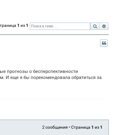
Страница
1
из
1
Поиск
Расширенный 
ные прогнозы о бесперспективности
. И еще я бы порекомендовала обратиться за
2 сообщения • Страница
1
из
1