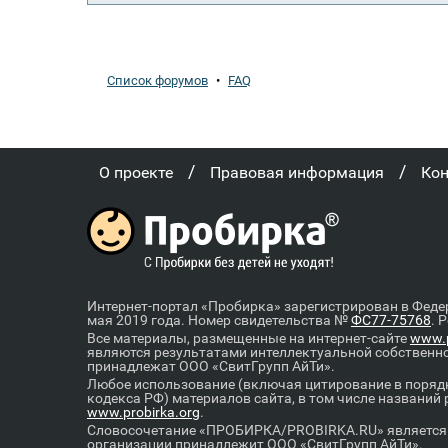
Список форумов
•
FAQ
/
/
О проекте
Правовая информация
Ко
Интернет-портал «Пробирка» зарегистрирован в Феде
мая 2019 года. Номер свидетельства №
ФС77-75768
. 
Все материалы, размещенные на интернет-сайте
www.p
являются результатами интеллектуальной собственн
принадлежат ООО «СвитГрупп АйТи».
Любое использование (включая цитирование в порядк
кодекса РФ) материалов сайта, в том числе названий
www.probirka.org
.
Словосочетание «ПРОБИРКА/PROBIRKA.RU» является к
организации принадлежит ООО «СвитГрупп АйТи».