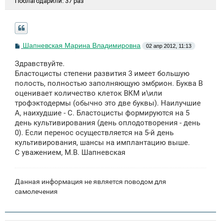
Поблагодарили:
37 раз
С
Шапневская Марина Владимировна
02 апр 2012, 11:13
о
о
Здравствуйте.
б
щ
Бластоцисты степени развития 3 имеет большую
е
полость, полностью заполняющую эмбрион. Буква В
н
оценивает количество клеток ВКМ и\или
и
е
трофэктодермы (обычно это две буквы). Наилучшие
А, наихудшие - С. Бластоцисты формируются на 5
день культивирования (день оплодотворения - день
0). Если перенос осуществляется на 5-й день
культивирования, шансы на имплантацию выше.
С уважением, М.В. Шапневская
Данная информация не является поводом для
самолечения