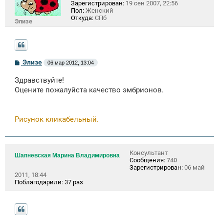
Зарегистрирован:
19 сен 2007, 22:56
Пол:
Женский
Откуда:
СПб
Элизе
С
Элизе
06 мар 2012, 13:04
о
о
Здравствуйте!
б
щ
Оцените пожалуйста качество эмбрионов.
е
н
и
е
Рисунок кликабельный.
Консультант
Шапневская Марина Владимировна
Сообщения:
740
Зарегистрирован:
06 май
2011, 18:44
Поблагодарили:
37 раз