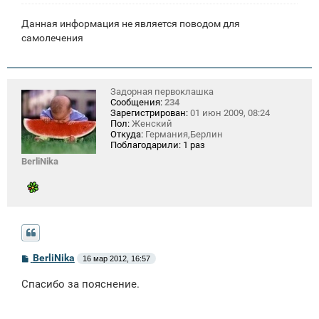
Данная информация не является поводом для
самолечения
Задорная первоклашка
Сообщения:
234
Зарегистрирован:
01 июн 2009, 08:24
Пол:
Женский
Откуда:
Германия,Берлин
Поблагодарили:
1 раз
BerliNika
С
BerliNika
16 мар 2012, 16:57
о
о
Спасибо за пояснение.
б
щ
е
н