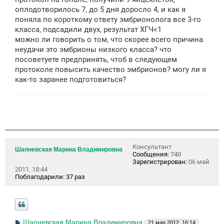
оплодотворилось 7, до 5 дня доросло 4, и как я
поняла по короткому ответу эмбрионолога все 3-го
класса, подсадили двух, результат ХГЧ<1
можно ли говорить о том, что скорее всего причина
неудачи это эмбрионы низкого класса? что
посоветуете предпринять, чтоб в следующем
протоколе повысить качество эмбрионов? могу ли я
как-то заранее подготовиться?
Консультант
Шапневская Марина Владимировна
Сообщения:
740
Зарегистрирован:
06 май
2011, 18:44
Поблагодарили:
37 раз
С
Шапневская Марина Владимировна
21 мар 2012, 16:14