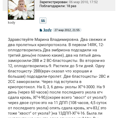
Зарегистрирован:
06 мар 2010, 17:52
Поблагодарили:
18 раз
kody
С
kody
27 мар 2012, 21:55
о
о
Здравствуйте Марина Владимировна. Два свежих и
б
щ
два пролетных криопротокола. В первом-14ЯК, 12-
е
оплодотворились.Два эмбриона подсадили на
н
третий день(не помню какие), два на пятый день
и
е
заморозили-2ВВ и 2 ВС-бластоцисты. Во втором-из
12, оплодотворились-9. Растили до 5-ти дней. Одну
бластоцисту- 2ВВ(врач сказал что хорошая и
большая) подсадили-пролет. Две бластоцисты- 2ВС и
2СС заморозили. Через год вступила в
криопротокол. На 0, 3, 6 день- уколы ХГЧ-3000. На 9
день (через 60 часов) после последнего укола хгч
сдала кровь, ХГЧ-90,(скорее всего "хвост" от укола?)
через двое суток-это на 11 ДПП (108 часов, 4,5 суток
от последнего укола) опять сдала кровь, хгч-83,( это
тоже "хвост" от укола? )на 13ДПП-ХГЧ-16. Была ли