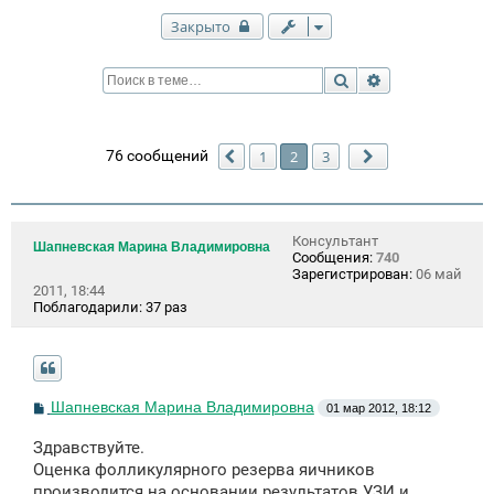
Закрыто
Поиск
Расширенный п
76 сообщений
1
2
3
Пред.
След.
Консультант
Шапневская Марина Владимировна
Сообщения:
740
Зарегистрирован:
06 май
2011, 18:44
Поблагодарили:
37 раз
С
Шапневская Марина Владимировна
01 мар 2012, 18:12
о
о
Здравствуйте.
б
щ
Оценка фолликулярного резерва яичников
е
производится на основании результатов УЗИ и