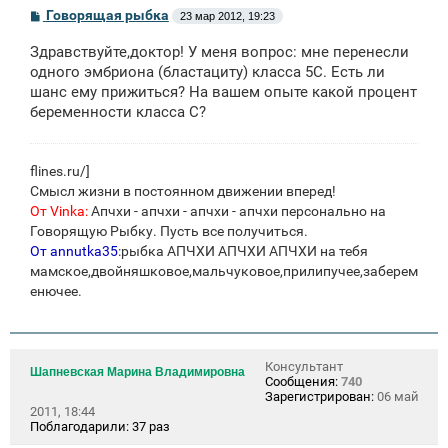
С
Говорящая рыбка
23 мар 2012, 19:23
о
о
Здравствуйте,доктор! У меня вопрос: мне перенесли
б
щ
одного эмбриона (бластациту) класса 5С. Есть ли
е
шанс ему прижиться? На вашем опыте какой процент
н
беременности класса С?
и
е
flines.ru/
]
Смысл жизни в постоянном движении вперед!
От Vinka:
Апчхи - апчхи - апчхи - апчхи персонально на
Говорящую Рыбку. Пусть все получиться.
От annutka35
:рыбка АПЧХИ АПЧХИ АПЧХИ на тебя
мамское,двойняшковое,мальчуковое,прилипучее,заберем
енючее.
Консультант
Шапневская Марина Владимировна
Сообщения:
740
Зарегистрирован:
06 май
2011, 18:44
Поблагодарили:
37 раз