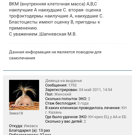
ВКМ (внутренняя клеточная масса) А,В,С
наилучшие А наихудшие С. вторая- оценка
трофэктодермы наилучшие А, наихудшие С.
Бластоцисты имеют оценку В, пригодны к
применению.
С уважением ,Шапневская М.В.
Данная информация не является поводом для
самолечения
Девица на выданье
Сообщения:
1752
Зарегистрирован:
04 май 2011, 14:54
Пол:
Женский
Сколько попыток ЭКО:
2
Стаж бесплодия:
3 года
В каких клиниках проводилось лечение:
КН
г. Казань
Зима18
Где было удачное ЭКО:
КН крио ЕЦ у АА и ЕБ
Сколько у вас детей:
2
Откуда:
Ижевск
Благодарил (а):
13 раз
Поблагодарили:
37 раз