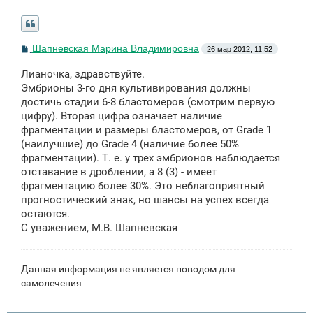
С
Шапневская Марина Владимировна
26 мар 2012, 11:52
о
о
Лианочка, здравствуйте.
б
щ
Эмбрионы 3-го дня культивирования должны
е
достичь стадии 6-8 бластомеров (смотрим первую
н
цифру). Вторая цифра означает наличие
и
е
фрагментации и размеры бластомеров, от Grade 1
(наилучшие) до Grade 4 (наличие более 50%
фрагментации). Т. е. у трех эмбрионов наблюдается
отставание в дроблении, а 8 (3) - имеет
фрагментацию более 30%. Это неблагоприятный
прогностический знак, но шансы на успех всегда
остаются.
С уважением, М.В. Шапневская
Данная информация не является поводом для
самолечения