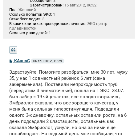
Сообщения:
3
Зарегистрирован:
15 авг 2012, 06:32
Пол:
Женский
Сколько попыток ЭКО:
1
Стаж бесплодия:
3
В каких клиниках проводилось лечение:
ЭКО центр
г.Владивосток
Сколько у вас детей:
1
С
КАннаС
06 сен 2012, 15:29
о
о
Здраствуйте! Помогите разобраться: мне 30 лет, мужу
б
щ
35, у нас 1 совместный ребенок 6 лет (сама
е
забеременила). Поставили непроходимость труб
н
(перед этим 3 внематочные), пошла на 1 ЭКО. 28.07.
и
е
был забор = 19 яйцеклеток, все оплодотворились,
Эмбриолог сказала, что все хорошего качества, у
меня была сильная гиперстимуляция. Подсадили
одного 3-х дневочку, остальных оставили рости, на 6
день подсадили 2 бластацисты, остальные, как
сказала Эмбриолог, уснули, но она за ними еще
понаблюдает. На седьмой день мне сообщили, что