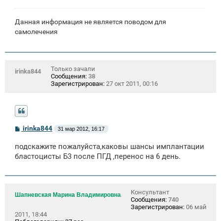
Данная информация не является поводом для
самолечения
Только зачали
irinka844
Сообщения:
38
Зарегистрирован:
27 окт 2011, 00:16
С
irinka844
31 мар 2012, 16:17
о
о
подскажите пожалуйста,каковы шансы имплантации
б
щ
бластоцисты Б3 после ПГД ,перенос на 6 день.
е
н
и
е
Консультант
Шапневская Марина Владимировна
Сообщения:
740
Зарегистрирован:
06 май
2011, 18:44