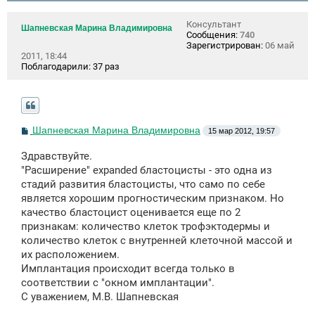
Консультант
Шапневская Марина Владимировна
Сообщения:
740
Зарегистрирован:
06 май
2011, 18:44
Поблагодарили:
37 раз
С
Шапневская Марина Владимировна
15 мар 2012, 19:57
о
о
Здравствуйте.
б
щ
"Расширение" expanded бластоцисты - это одна из
е
стадий развития бластоцисты, что само по себе
н
является хорошим прогностическим признаком. Но
и
е
качество бластоцист оценивается еще по 2
признакам: количество клеток трофэктодермы и
количество клеток с внутренней клеточной массой и
их расположением.
Имплантация происходит всегда только в
соответствии с "окном имплантации".
С уважением, М.В. Шапневская