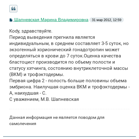
С
Шапневская Марина Владимировна
31 мар 2012, 12:59
о
о
Kody, здравствуйте.
б
щ
Период выведения прегнила является
е
индивидуальным, в среднем составляет 3-5 суток, но
н
экзогенный хорионический гонадотропин может
и
е
определяться в крови до 7 суток.Оценка качества
бластоцист производится по объему полости и
статусу хэтчинга, состоянию внутриклеточной массы
(ВКМ) и трофэктодермы.
Первая цифра 2 - полость больше половины объема
эмбриона. Наилучшая оценка ВКМ и трофэктодермы -
А, наихудшая - С.
С уважением, М.В. Шапневская
Данная информация не является поводом для
самолечения