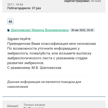
Зарегистрирован:
06 май
2011, 18:44
Поблагодарили:
37 раз
С
Шапневская Марина Владимировна
30 авг 2012, 16:32
о
о
Здравствуйте.
б
щ
Приведенная Вами классификация мне незнакома.
е
По возможности уточните информацию у
н
эмбриолога, пожалуйста, или возьмите выписку
и
е
эмбриологического листа с указанием стадии
развития эмбрионов.
С уважением, М.В. Шапневская
Данная информация не является поводом для
самолечения
Только зачали
КАннаС