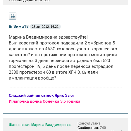
С
Зима18
28 авг 2012, 16:22
о
о
Марина Владимировна здравствуйте!
б
щ
Был короткий протокол подсадили 2 эмбрионов 5
е
дневок качества 4А3С хотелось узнать хорошее это
н
качество? и на протяжении протокола мониторили
и
е
гормоны на 3 день переноса эстрадиол был 520
прогестерон 19, 6 день после переноса эстрадиол
2380 прогестерон 63 в итоге ХГЧ 0, былали
имплантация вообще?
Сладкий зайчик сынок Ярик 5 лет
И лапочка дочка Сонечка 3,5 годика
Консультант
Шапневская Марина Владимировна
Сообщения:
740