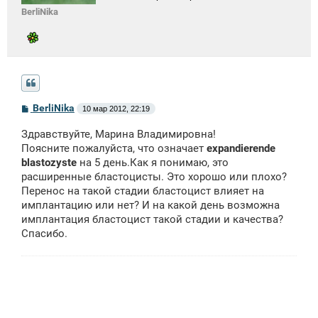
BerliNika
С
BerliNika
10 мар 2012, 22:19
о
о
Здравствуйте, Марина Владимировна!
б
щ
Поясните пожалуйста, что означает
expandierende
е
blastozyste
на 5 день.Как я понимаю, это
н
расширенные бластоцисты. Это хорошо или плохо?
и
е
Перенос на такой стадии бластоцист влияет на
имплантацию или нет? И на какой день возможна
имплантация бластоцист такой стадии и качества?
Cпасибо.