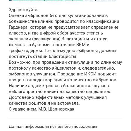
о
о
Здравствуйте.
б
щ
Оценка эмбрионов 5-го дня культивирования в
е
большинстве клиник проводится по классификации
н
Гарднера, которая не предусматривает определение
и
е
классов, и где цифрой обозначается степень
экспансии (расширения) бластоцисты и статус
хэтчинга, а буквами - состояние ВКМ и
трофэктодермы. Т.е. к 5-му дню эмбрионы должны
достигнуть стадии бластоцисты.
Возможно, при проведении стимуляции по длинному
протоколу качество яйцеклеток и, следовательно,
эмбрионов улучшится. Проведение ИКСИ повысит
процент оплодотворения и количество эмбрионов.
Наличие эндометриоза в большинстве случаев
неблагоприятно влияет на качество яйцеклеток.
Достоверно эффективных методик улучшения
качества ооцитов я не встречала.
С уважением, М.В. Шапневская
Данная информация не является поводом для