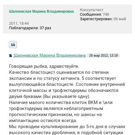
Консультант
Шапневская Марина Владимировна
Сообщения:
740
Зарегистрирован:
06 май
2011, 18:44
Поблагодарили:
37 раз
С
Шапневская Марина Владимировна
26 мар 2012, 13:18
о
о
Говорящая рыбка, здравствуйте.
б
щ
Качество бластоцист оценивается по степени
е
экспансии и по статусу хетчинга. 5 соответствует
н
вылупляющейся бластоцисте. Состояние внутренней
и
е
клеточной массы и трофэктодермы обозначаются
двумя буквами (Вы указываете одну).
Наличие малого количества клеток ВКМ и \или
трофэктодерма является неблагоприятным
прогностическим признаком, но шансы на
имплантацию остаются всегда.
Мы проводим культивирование до 5-го дня в случаях
высокого качества дробления, в подобной ситуации