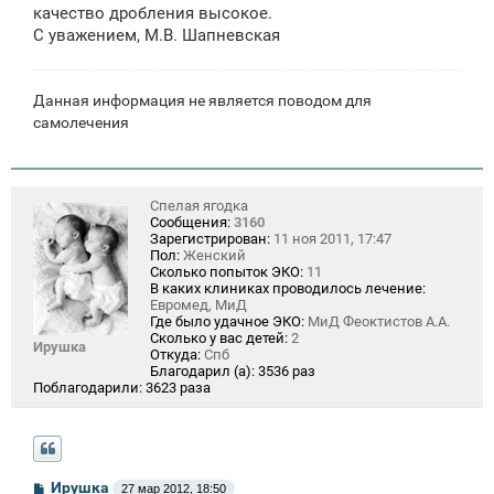
качество дробления высокое.
С уважением, М.В. Шапневская
Данная информация не является поводом для
самолечения
Спелая ягодка
Сообщения:
3160
Зарегистрирован:
11 ноя 2011, 17:47
Пол:
Женский
Сколько попыток ЭКО:
11
В каких клиниках проводилось лечение:
Евромед, МиД
Где было удачное ЭКО:
МиД Феоктистов А.А.
Сколько у вас детей:
2
Ирушка
Откуда:
Спб
Благодарил (а):
3536 раз
Поблагодарили:
3623 раза
С
Ирушка
27 мар 2012, 18:50