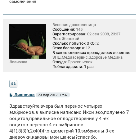
самолечения
Веселая дошкольница
Сообщения:
145
Зарегистрирован:
02 сен 2008, 23:37
Пол:
Женский
Сколько попыток ЭКО:
2
Стаж бесплодия:
12
В каких клиниках проводилось лечение:
ЗПЦ,Медиасервис,Здоровье,Медика
Лианочка
Откуда:
Прокопьевск
Поблагодарили:
1 раз
С
Лианочка
23 мар 2012, 17:37
о
о
Здравствуйте,вчера был перенос четырех
б
щ
эмбрионов.в выписке написано Икси эко,получено 7
е
ооцитов,правильное оплодотворение у 4 -ех
н
ооцитов.перенос 4-ех эмбрионов
и
е
4(1),8(3)fr,2x4(4)fr.эндометрий 10.эмбрионы 3-ех
дневочки.каковы мои шансы?спасибо.