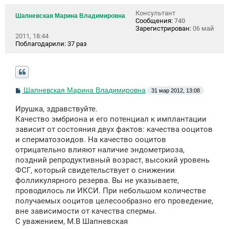
Консультант
Шапневская Марина Владимировна
Сообщения:
740
Зарегистрирован:
06 май
2011, 18:44
Поблагодарили:
37 раз
С
Шапневская Марина Владимировна
31 мар 2012, 13:08
о
о
Ирушка, здравствуйте.
б
щ
Качество эмбриона и его потенциал к имплантации
е
зависит от состояния двух фактов: качества ооцитов
н
и сперматозоидов. На качество ооцитов
и
е
отрицательно влияют наличие эндометриоза,
поздний репродуктивный возраст, высокий уровень
ФСГ, который свидетельствует о снижении
фолликулярного резерва. Вы не указываете,
проводилось ли ИКСИ. При небольшом количестве
получаемых ооцитов целесообразно его проведение,
вне зависимости от качества спермы.
С уважением, М.В Шапневская