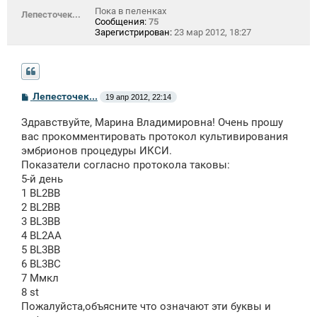
Пока в пеленках
Лепесточек...
Сообщения:
75
Зарегистрирован:
23 мар 2012, 18:27
С
Лепесточек...
19 апр 2012, 22:14
о
о
Здравствуйте, Марина Владимировна! Очень прошу
б
щ
вас прокомментировать протокол культивирования
е
эмбрионов процедуры ИКСИ.
н
Показатели согласно протокола таковы:
и
е
5-й день
1 BL2BB
2 BL2BB
3 BL3BB
4 BL2AA
5 BL3BB
6 BL3BC
7 Ммкл
8 st
Пожалуйста,объясните что означают эти буквы и