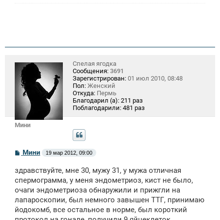
и
е
Спелая ягодка
Сообщения:
3691
Зарегистрирован:
01 июл 2010, 08:48
Пол:
Женский
Откуда:
Пермь
Благодарил (а):
211 раз
Поблагодарили:
481 раз
Мини
С
Мини
19 мар 2012, 09:00
о
о
здравствуйте, мне 30, мужу 31, у мужа отличная
б
щ
спермограмма, у меня эндометриоз, кист не было,
е
очаги эндометриоза обнаружили и прижгли на
н
лапароскопии, был немного завышен ТТГ, принимаю
и
е
йодокомб, все остальное в норме, был короткий
протокол на гонале, получили 9 яйцеклеток,