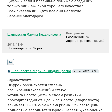
цифры,и если я правильно понимаю среди них
только один эмбрион хорошего качества?
Врач сказала лишь,что все они неплохие.
Заранее благодарю!
Консультант
Шапневская Марина Владимировна
Сообщения:
740
Зарегистрирован:
06 май
2011, 18:44
Поблагодарили:
37 раз
С
Шапневская Марина Владимировна
21 апр 2012, 14:38
о
о
Здравствуйте.
б
щ
Цифрой обозначается степень
е
расширения(экспансии) и статус
н
хетчинга.Бластоцисты в своем развитии
и
е
проходят стадии от 1 до 6. "2" бластоцель(полость)
занимает 50-80% объема эмбриона. "3" бластоцель
полностью заполняет эмбрион.Первая буква-оценка