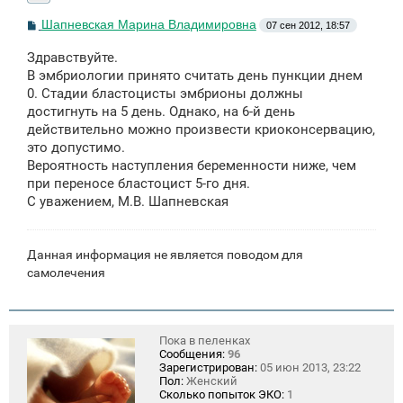
С
Шапневская Марина Владимировна
07 сен 2012, 18:57
о
о
Здравствуйте.
б
щ
В эмбриологии принято считать день пункции днем
е
0. Стадии бластоцисты эмбрионы должны
н
достигнуть на 5 день. Однако, на 6-й день
и
е
действительно можно произвести криоконсервацию,
это допустимо.
Вероятность наступления беременности ниже, чем
при переносе бластоцист 5-го дня.
С уважением, М.В. Шапневская
Данная информация не является поводом для
самолечения
Пока в пеленках
Сообщения:
96
Зарегистрирован:
05 июн 2013, 23:22
Пол:
Женский
Сколько попыток ЭКО:
1