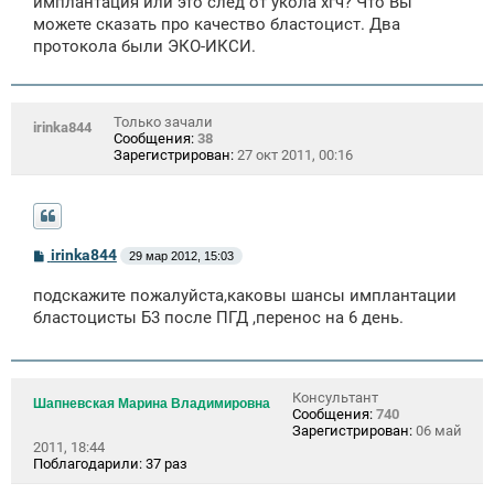
имплантация или это след от укола хгч? Что Вы
можете сказать про качество бластоцист. Два
протокола были ЭКО-ИКСИ.
Только зачали
irinka844
Сообщения:
38
Зарегистрирован:
27 окт 2011, 00:16
С
irinka844
29 мар 2012, 15:03
о
о
подскажите пожалуйста,каковы шансы имплантации
б
щ
бластоцисты Б3 после ПГД ,перенос на 6 день.
е
н
и
е
Консультант
Шапневская Марина Владимировна
Сообщения:
740
Зарегистрирован:
06 май
2011, 18:44
Поблагодарили:
37 раз