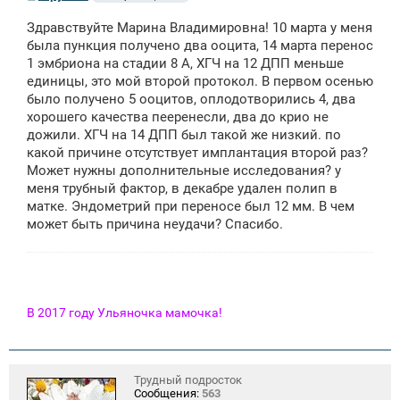
о
о
Здравствуйте Марина Владимировна! 10 марта у меня
б
щ
была пункция получено два ооцита, 14 марта перенос
е
1 эмбриона на стадии 8 А, ХГЧ на 12 ДПП меньше
н
единицы, это мой второй протокол. В первом осенью
и
е
было получено 5 ооцитов, оплодотворились 4, два
хорошего качества пееренесли, два до крио не
дожили. ХГЧ на 14 ДПП был такой же низкий. по
какой причине отсутствует имплантация второй раз?
Может нужны дополнительные исследования? у
меня трубный фактор, в декабре удален полип в
матке. Эндометрий при переносе был 12 мм. В чем
может быть причина неудачи? Спасибо.
В 2017 году Ульяночка мамочка!
Трудный подросток
Сообщения:
563