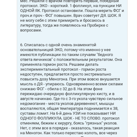
мес. Решили с врачом повторить первый, победный
протокол. ЭКО - короткий. 1 фолликул, на пункции НИ
ОДНОЙ ЯК. Протокол остановили. Пошла мерить ФСГ и
проч.и проч - ФСГ повышен. Врач советует ДЯ. ШОК. Я
не могу себя с этим примирить и бросаюсь в
литературу, тогда же появляюсь на Пробирке с
вопросами.
6. Списалась с одной очень знаменитой
основательницей ЭКО, потому что именно у нее
имеются публикации по таким случаям "бедного
ответа яичников" с положительным результатом. Она
применяла гормон роста. Решаем делать
экспериментальный протокол - гормон роста
недоступен, предлагается просто экстремально
повысить дозу Меногона. При этом вовсю внушается
мысль о ДЯ - упираюсь. Одновременно всеми силами
снижаю ФСГ - сбила с 32 до 8. На этом фоне
пережидаю очередную фолликулярную кисту, и в
августе начинаю. Где-то с 3-го укола чувствую сильное
недомогание - места уколов деревенеют, мышцы
воспаляются, общая температура поднимается к 38,
суставы ломит. На 6-й день УЗИ не показывает НИ
ОДНОГО ФОЛЛИКУЛА. ШОК - НЕ ТО СЛОВО. протокол
отменяем, бежим к хирургу, боясь "грязных" уколов.
Нет, с этим все в порядке - оказалось, такая реакция
на Меногон. Как только перестаю колоть, все через