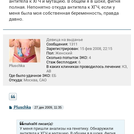
щ
антитела к ХГЧ и мутацию. В общем я в шоке, фигня
е
полная. Непонятно откуда антитела к ХГЧ, если у
н
меня была моя собственная беременность, правда
и
е
давно.
Девица на выданье
Сообщения:
1311
Зарегистрирован:
15 фев 2008, 22:15
Пол:
Женский
Сколько попыток ЭКО:
4
Стаж бесплодия:
6
Pluschka
В каких клиниках проводилось лечение:
КЗ,
АВ
Где было удачное ЭКО:
ЕБ
Откуда:
Москва, САО
С
Pluschka
27 дек 2009, 11:35
о
о
б
щ
malva06 писал(а):
е
У меня пришли анализы на генетику. Обнаружили
н
антитела к ХГЧ и мутацию. В общем я в шоке, фигня