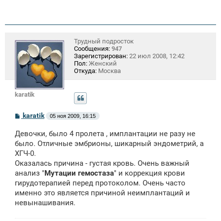
Трудный подросток
Сообщения:
947
Зарегистрирован:
22 июл 2008, 12:42
Пол:
Женский
Откуда:
Москва
karatik
С
karatik
05 ноя 2009, 16:15
о
о
Девочки, было 4 пролета , имплантации не разу не
б
щ
было. Отличные эмбрионы, шикарный эндометрий, а
е
ХГЧ-0.
н
Оказалась причина - густая кровь. Очень важный
и
е
анализ "
Мутации гемостаза
" и коррекция крови
гирудотерапией перед протоколом. Очень часто
именно это является причиной неимплантаций и
невынашивания.