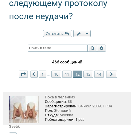
следующему протоколу
после неудачи?
Ответить
Поиск
Расширенный п
466 сообщений
Страница
12
из
14
1
10
11
12
13
14
…
Пред.
След.
Пока в пеленках
Сообщения:
88
Зарегистрирован:
04 июл 2009, 11:04
Пол:
Женский
Откуда:
Москва
Поблагодарили:
1 раз
Svetik