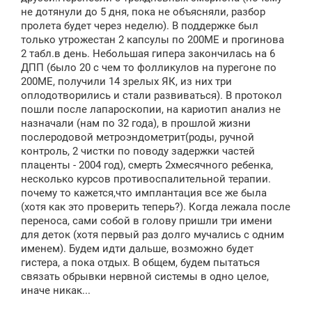
не дотянули до 5 дня, пока не объясняли, разбор
пролета будет через неделю). В поддержке был
только утрожестан 2 капсулы по 200МЕ и прогинова
2 табл.в день. Небольшая гипера закончилась на 6
ДПП (было 20 с чем то фолликулов на пурегоне по
200МЕ, получили 14 зрелых ЯК, из них три
оплодотворились и стали развиваться). В протокол
пошли после лапароскопии, на кариотип анализ не
назначали (нам по 32 года), в прошлой жизни
послеродовой метроэндометрит(роды, ручной
контроль, 2 чистки по поводу задержки частей
плаценты - 2004 год), смерть 2хмесячного ребенка,
несколько курсов противоспалительной терапии.
почему то кажется,что имплантация все же была
(хотя как это проверить теперь?). Когда лежала после
переноса, сами собой в голову пришли три имени
для деток (хотя первый раз долго мучались с одним
именем). Будем идти дальше, возможно будет
гистера, а пока отдых. В общем, будем пытаться
связать обрывки нервной системы в одно целое,
иначе никак...