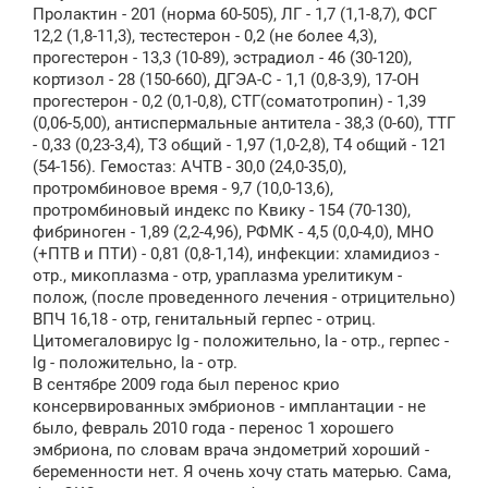
Пролактин - 201 (норма 60-505), ЛГ - 1,7 (1,1-8,7), ФСГ
12,2 (1,8-11,3), тестестерон - 0,2 (не более 4,3),
прогестерон - 13,3 (10-89), эстрадиол - 46 (30-120),
кортизол - 28 (150-660), ДГЭА-С - 1,1 (0,8-3,9), 17-ОН
прогестерон - 0,2 (0,1-0,8), СТГ(соматотропин) - 1,39
(0,06-5,00), антиспермальные антитела - 38,3 (0-60), ТТГ
- 0,33 (0,23-3,4), Т3 общий - 1,97 (1,0-2,8), Т4 общий - 121
(54-156). Гемостаз: АЧТВ - 30,0 (24,0-35,0),
протромбиновое время - 9,7 (10,0-13,6),
протромбиновый индекс по Квику - 154 (70-130),
фибриноген - 1,89 (2,2-4,96), РФМК - 4,5 (0,0-4,0), МНО
(+ПТВ и ПТИ) - 0,81 (0,8-1,14), инфекции: хламидиоз -
отр., микоплазма - отр, ураплазма урелитикум -
полож, (после проведенного лечения - отрицительно)
ВПЧ 16,18 - отр, генитальный герпес - отриц.
Цитомегаловирус lg - положительно, la - отр., герпес -
lg - положительно, la - отр.
В сентябре 2009 года был перенос крио
консервированных эмбрионов - имплантации - не
было, февраль 2010 года - перенос 1 хорошего
эмбриона, по словам врача эндометрий хороший -
беременности нет. Я очень хочу стать матерью. Сама,