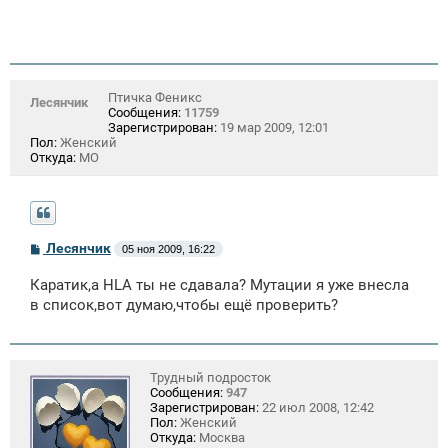
Птичка Феникс
Лесянчик
Сообщения:
11759
Зарегистрирован:
19 мар 2009, 12:01
Пол:
Женский
Откуда:
МО
С
Лесянчик
05 ноя 2009, 16:22
о
о
Каратик,а HLA ты не сдавала? Мутации я уже внесла
б
щ
в список,вот думаю,чтобы ещё проверить?
е
н
и
е
Трудный подросток
Сообщения:
947
Зарегистрирован:
22 июл 2008, 12:42
Пол:
Женский
Откуда:
Москва