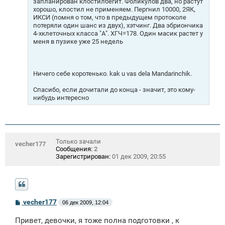
запланирован клостилбегит. Фоликулов два, но растут
хорошо, клостил не применяем. Пергнил 10000, 2ЯК,
ИКСИ (помня о том, что в предыдущем протоколе
потеряли один шанс из двух), хэтчинг. Два эбриончика
4-хклеточных класса "А". ХГЧ=178. Один масик растет у
меня в пузике уже 25 недель
Ничего себе коротенько. kak u vas dela Mandarinchik.
Спасибо, если дочитали до конца - значит, это кому-
нибудь интересно
Только зачали
vecher177
Сообщения:
2
Зарегистрирован:
01 дек 2009, 20:55
С
vecher177
06 дек 2009, 12:04
о
о
Привет, девочки, я тоже полна подготовки , к
б