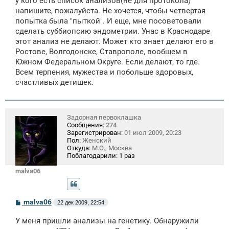
у кого есть список анализов(не для протокола)
напишите, пожалуйста. Не хочется, чтобы четвертая
попытка была "пыткой". И еще, мне посоветовали
сделать суббиопсию эндометрии. Унас в Краснодаре
этот анализ не делают. Может кто знает делают его в
Ростове, Волгодонске, Ставрополе, вообщем в
Южном Федеральном Округе. Если делают, то где.
Всем терпения, мужества и побольше здоровых,
счастливых детишек.
Задорная первоклашка
Сообщения:
274
Зарегистрирован:
01 июл 2009, 20:23
Пол:
Женский
Откуда:
М.О., Москва
Поблагодарили:
1 раз
malva06
С
malva06
22 дек 2009, 22:54
о
о
У меня пришли анализы на генетику. Обнаружили
б