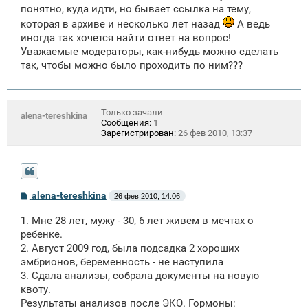
понятно, куда идти, но бывает ссылка на тему,
которая в архиве и несколько лет назад
А ведь
иногда так хочется найти ответ на вопрос!
Уважаемые модераторы, как-нибудь можно сделать
так, чтобы можно было проходить по ним???
Только зачали
alena-tereshkina
Сообщения:
1
Зарегистрирован:
26 фев 2010, 13:37
С
alena-tereshkina
26 фев 2010, 14:06
о
о
1. Мне 28 лет, мужу - 30, 6 лет живем в мечтах о
б
щ
ребенке.
е
2. Август 2009 год, была подсадка 2 хороших
н
эмбрионов, беременность - не наступила
и
е
3. Сдала анализы, собрала документы на новую
квоту.
Результаты анализов после ЭКО. Гормоны: