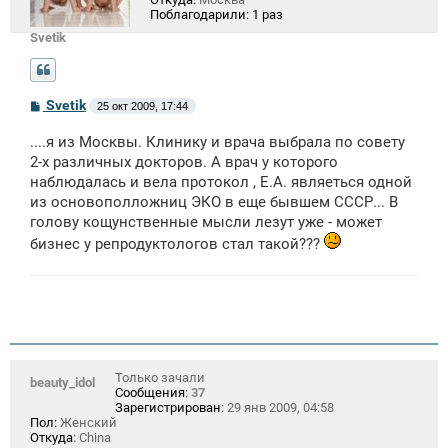
Поблагодарили:
1 раз
Svetik
С
Svetik
25 окт 2009, 17:44
о
о
....я из Москвы. Клинику и врача выбрала по совету
б
щ
2-х различных докторов. А врач у которого
е
наблюдалась и вела протокол , Е.А. являеться одной
н
из основополложниц ЭКО в еще бывшем СССР... В
и
е
голову кощунственные мысли лезут уже - может
бизнес у репродуктологов стал такой???
Только зачали
beauty_idol
Сообщения:
37
Зарегистрирован:
29 янв 2009, 04:58
Пол:
Женский
Откуда:
China