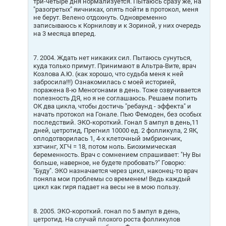
три-четыре дня нормализуется. Пытаюсь сразу же, на
"разогретых" яичниках, опять пойти в протокол, меня
не берут. Велено отдохнуть. Одновременно
записываюсь к Корнилову и к Зориной, у них очередь
на 3 месяца вперед.
7. 2004. Ждать нет никаких сил. Пытаюсь сунуться,
куда только примут. Принимают в Альтра-Вите, врач
Козлова А.Ю. (как хорошо, что судьба меня к ней
забросила!!!) Ознакомилась с моей историей,
поражена 8-ю Меногонами в день. Тоже озвучивается
полезность ДЯ, но я не соглашаюсь. Решаем попить
ОК два цикла, чтобы достичь "ребаунд - эффекта" и
начать протокол на Гонале. Пью Фемоден, без особых
последствий. ЭКО-короткий. Гонал 5 ампул в день,11
дней, цетротид, Прегнил 10000 ед. 2 фолликула, 2 ЯК,
оплодотворилась 1, 4-х клеточный эмбриончик,
хэтчинг, ХГЧ = 18, потом ноль. Биохимическая
беременность. Врач с сомнением спрашивает: "Ну Вы
больше, наверное, не будете пробовать?" Говорю:
"Буду". ЭКО назначается через цикл, наконец-то врач
поняла мои проблемы со временем! Ведь каждый
цикл как гиря падает на весы не в мою пользу.
8. 2005. ЭКО-короткий. гонал по 5 ампул в день,
цетротид. На случай плохого роста фолликулов