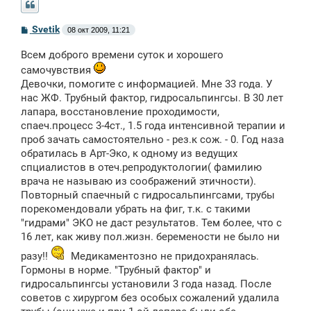
С
Svetik
08 окт 2009, 11:21
о
о
Всем доброго времени суток и хорошего
б
щ
самочувствия
е
Девочки, помогите с информацией. Мне 33 года. У
н
и
нас ЖФ. Трубный фактор, гидросальпингсы. В 30 лет
е
лапара, восстановление проходимости,
спаеч.процесс 3-4ст., 1.5 года интенсивной терапии и
проб зачать самостоятельно - рез.к сож. - 0. Год наза
обратилась в Арт-Эко, к одному из ведущих
спциалистов в отеч.репродуктологии( фамилию
врача не называю из соображений этичности).
Повторный спаечный с гидросальпингсами, трубы
порекомендовали убрать на фиг, т.к. с такими
"гидрами" ЭКО не даст результатов. Тем более, что с
16 лет, как живу пол.жизн. беремености не было ни
разу!!
Медикаментозно не придохранялась.
Гормоны в норме. "Трубный фактор" и
гидросальпингсы установили 3 года назад. После
советов с хирургом без особых сожалений удалила