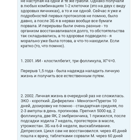
не наступая на одни и те же грабли. Однако получали
е
в любых комбинациях 1-2 клеточки (это на двух с виду
здоровых яичниках), а то и ни одной. Сейчас я уже и
подробностей первых протоколов не помню, было
давно, а после ЗБ я в нервах вообще все бумаги
порвала. И перерывы были очень разные - то
организм восстанавливался долго, то обстоятельства
так складывались, а то здоровье подводило - я
морально уже была готова, а что-то находили. Если
кратко (то, что помню).
1. 2001. ИИ - клостилбегит, три фолликула, ХГЧ=0.
Перерыв 1,5 года - была надежда наладить личную
жизнь и получить все естественным путем.
2. 2002. Личная жизнь в очередной раз не сложилась.
ЭКО - короткий. Диферелин - Меногон+Пурегон 10
дней, дозировку не помню - стандартная средняя, по
2-3 ампулы в день. прогинова. Прегнил 5000 ед. 2
фолликула, две ЯК, 2 эмбриончика, 1 прижился, после
подсадки ходила 7 недель, прогестерон в масле,
утрожестан. ЗБ на 6-й неделе, выскабливание.
Депрессия. Цикл сам не восстановился. через 45 дней
пошла к врачу, таблетками сорвали М. через 60 дней