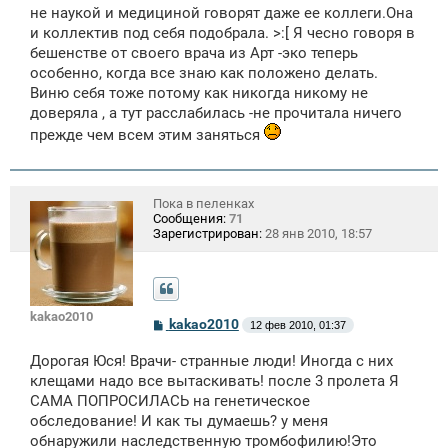
не наукой и медициной говорят даже ее коллеги.Она
и
е
и коллектив под себя подобрала. >:[ Я чесно говоря в
бешенстве от своего врача из Арт -эко теперь
особенно, когда все знаю как положено делать.
Виню себя тоже потому как никогда никому не
доверяла , а тут расслабилась -не прочитала ничего
прежде чем всем этим заняться
Пока в пеленках
Сообщения:
71
Зарегистрирован:
28 янв 2010, 18:57
kakao2010
С
kakao2010
12 фев 2010, 01:37
о
о
Дорогая Юся! Врачи- странные люди! Иногда с них
б
щ
клещами надо все вытаскивать! после 3 пролета Я
е
САМА ПОПРОСИЛАСЬ на генетическое
н
обследование! И как ты думаешь? у меня
и
е
обнаружили наследственную тромбофилию!Это