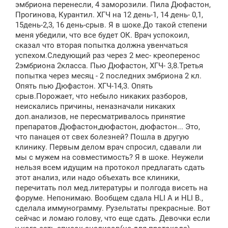
эмбриона перенесли, 4 заморозили. Пила Дюфастон,
Прогинова, Курантил. ХГЧ на 12 день-1, 14 день- 0,1,
15день-2,3, 16 день-срыв. Я в шоке.До такой степени
меня убедили, что все будет ОК. Врач успокоил,
сказал что вторая попытка должна увенчаться
успехом.Следующий раз через 2 мес- креоперенос
2эмбриона 2класса. Пью Дюфастон, ХГЧ- 3,8.Третья
попытка через месяц - 2 последних эмбриона 2 кл.
Опять пью Дюфастон. ХГЧ-14,3. Опять
срыв.Порожает, что небыло никаких разборов,
неискались причины, неназначали никаких
доп.анализов, не пересматривалось принятие
препаратов.Дюфастон,дюфастон, дюфастон... Это,
что панацея от свех болезней? Пошла в другую
клинику. Первым делом врач спросил, сдавали ли
мы с мужем на совместимость? Я в шоке. Неужели
нельзя всем идущим на протокол предлагать сдать
этот анализ, или надо объехать все клиники,
перечитать пол мед.литературы и полгода висеть на
форуме. Непонимаю. Вообщем сдала HLI А и HLI В.,
сделала иммунограмму. Рузельтаты прекрасные. Вот
сейчас и ломаю голову, что еще сдать. Девочки если