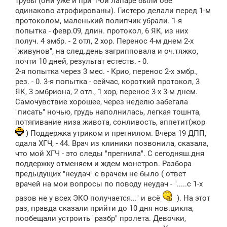
трубы (они уже и при 1-ой лапаре были обе
одинаково атрофированы). Гистеро делали перед 1-м
протоколом, маленький полипчик убрали. 1-я
попытка - февр.09, длин. протокол, 6 ЯК, из них
получ. 4 эмбр. - 2 отл, 2 хор. Перенос 4-м днем 2-х
"живунов", на след.день загрипповала и оч.тяжко,
почти 10 дней, результат естеств. - 0.
2-я попытка через 3 мес. - Крио, перенос 2-х эмбр.,
рез. - 0. 3-я попытка - сейчас, короткий протокол, 3
ЯК, 3 эмбриона, 2 отл., 1 хор, перенос 3-х 3-м днем.
Самочувствие хорошее, через неделю забегала
"писать" ночью, грудь наполнилась, легкая тошнта,
потягивание низа живота, сонливость, аппетит(жор
) Поддержка утриком и прегнилом. Вчера 19 ДПП,
сдала ХГЧ, - 44. Врач из клиники позвонила, сказала,
что мой ХГЧ - это следы "прегнила". С сегодняш.дня
поддержку отменяем и ждем монстров. Разбора
предыдущих "неудач" с врачем не было ( ответ
врачей на мои вопросы по поводу неудач - ".....с 1-х
разов не у всех ЭКО получается..." и всё
). На этот
раз, правда сказали прийти до 10 дня нов.цикла,
пообещали устроить "разбр" пролета. Девочки,