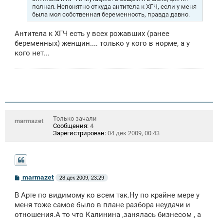
и
полная. Непонятно откуда антитела к ХГЧ, если у меня
е
была моя собственная беременность, правда давно.
Антитела к ХГЧ есть у всех рожавших (ранее
беременных) женщин.... только у кого в норме, а у
кого нет...
Только зачали
marmazet
Сообщения:
4
Зарегистрирован:
04 дек 2009, 00:43
С
marmazet
28 дек 2009, 23:29
о
о
В Арте по видимому ко всем так.Ну по крайне мере у
б
щ
меня тоже самое было в плане разбора неудачи и
е
отношения.А то что Калинина ,занялась бизнесом , а
н