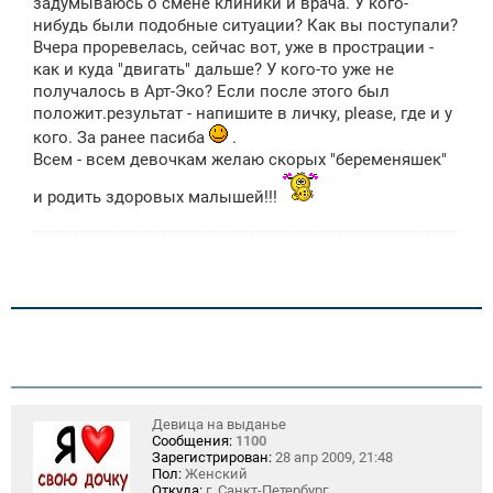
задумываюсь о смене клиники и врача. У кого-
нибудь были подобные ситуации? Как вы поступали?
Вчера проревелась, сейчас вот, уже в прострации -
как и куда "двигать" дальше? У кого-то уже не
получалось в Арт-Эко? Если после этого был
положит.результат - напишите в личку, please, где и у
кого. За ранее пасиба
.
Всем - всем девочкам желаю скорых "беременяшек"
и родить здоровых малышей!!!
Девица на выданье
Сообщения:
1100
Зарегистрирован:
28 апр 2009, 21:48
Пол:
Женский
Откуда:
г. Санкт-Петербург