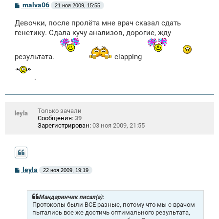
С
malva06
21 ноя 2009, 15:55
о
о
Девочки, после пролёта мне врач сказал сдать
б
щ
генетику. Сдала кучу анализов, дорогие, жду
е
н
и
результата.
clapping
е
.
Только зачали
leyla
Сообщения:
39
Зарегистрирован:
03 ноя 2009, 21:55
С
leyla
22 ноя 2009, 19:19
о
о
б
щ
Мандаринчик писал(а):
е
Протоколы были ВСЕ разные, потому что мы с врачом
н
пытались все же достичь оптимального результата,
и