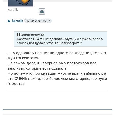
karatik
С
karatik
05 ноя 2009, 16:27
о
о
б
щ
LesyaN писал(а):
е
Каратик,а HLA ты не сдавала? Мутации я уже внесла в
н
список,вот думаю,чтобы ещё проверить?
и
е
HLA сдавала у нас нет ни одного совпадения, только
муж гомозиготен.
На самом деле, я наверное за 5 протоколов все
анализы, которые есть сдавала.
Но почему-то про мутации многие врачи забывают, а
это ОЧЕНЬ важно, тем более чем мы старше, тем хуже
гемостаз.