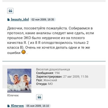
С
beauty_idol
02 ноя 2009, 18:35
о
о
Девочки, посоветуйте пожалуйста. Собираемся в
б
щ
протокол, какие анализы следует мне сдать, если
е
прошлое ЭКО было неудачное из-за плохого
н
качества Я. ( из 8 Я оплодотворилось только 2
и
е
класса В). Очень не хочется делать одни и те же
ошибки
.
Веселая дошкольница
Сообщения:
194
Зарегистрирован:
27 авг 2009, 11:56
Пол:
Женский
Откуда:
МО
Юлечек
С
Юлечек
05 ноя 2009, 16:10