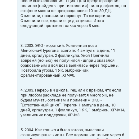
после выскабливания. 1 цикл для предотвращения
полипов (найдены при гистологии) пила дюфастон, на
его фоне мазня не прекращалась с 10 по 30 ДЦ.
Отменили, назначили норколут. Та же картина.
Отменили все, ждали еще два цикла. Итого
следующий протокол только через 8 мес.
3. 2003. ЭКО - короткий. Усиленная доза
Меногона+Пурегона, всего по 4 ампулы в день, 11
дней, оргалутран. 2 фолликула. Укол Прегнила
вовремя (ночью) не получился - шприц оказался
бракованным и вся доза вылилась через поршень.
Повторила утром. 1 ЯК, эмбриончик
фрагментированный. ХГЧ=0.
4. 2003. Перерыв 4 цикла. Решили с врачом, что если
при любом раскладе не получается много ЯК, не
будем мучать организм и применим ЭКО -
"Естественный цикл". Пурегон 1 ампула в день, 10
дней, оргалутран. 1 фолликул, 1 ЯК, 1 эмбрион, ХГЧ=14,
увеличение поддержки, ХГЧ=3.
5. 2004. Как только я была готова, вылезали
фолликулярные кисты. Все нормально только через 6