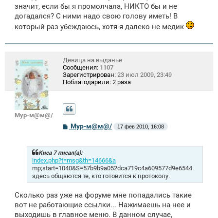
значит, если бы я промолчала, НИКТО бы и не
догадался? С ними надо свою голову иметь! В
который раз убеждаюсь, хотя я далеко не медик
Девица на выданье
Сообщения:
1107
Зарегистрирован:
23 июл 2009, 23:49
Поблагодарили:
2 раза
Мур-м@м@/
С
Мур-м@м@/
17 фев 2010, 16:08
о
о
б
щ
Киса 7 писал(а):
е
index.php?t=msg&th=14666&a
н
mp;start=1040&S=57b9b9a052dca719c4a609577d9e6544
и
здесь общаются те, кто готовится к протоколу.
е
Сколько раз уже на форуме мне попадались такие
вот не работающие ссылки... Нажимаешь на нее и
выходишь в главное меню. В данном случае,