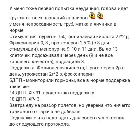
о
о
У меня тоже первая попытка неудачная, голова идет
б
щ
кругом от всех названий анализов
е
н
у меня непроходимость труб, матка и яичники в
и
норме.
е
Стимуляция: пурегон 150, фоливаевая кислота 2т*2 р,
Фраксипарин 0, 3 , прогестерон 2,5 % (с 8 дня
стимуляции), менопур на 9, 10 и 11 дни. Было 13
клеточек, подсаживали через день (9 и не все
хорошего качества), подсадили 3.
Поддержка: Фоливаевая кислота, Прогестерон 2р в
день, утрожестан 2т*2 р, фраксипарин
5ДПП - мониторили гормоны, все в норме.поддержка
такая же
14 ДПП- ХГч31, продолжаю поддержку
18 ДПП -ХГч 3.
Завтра еду на разбор полетов, но уверена что ничегго
толкового от врача не добьюсь.
Подскажите что надо здать для своего успокоения
до следующего протокола.