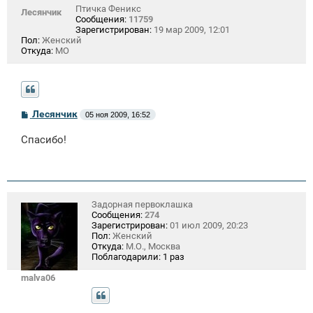
Птичка Феникс
Лесянчик
Сообщения:
11759
Зарегистрирован:
19 мар 2009, 12:01
Пол:
Женский
Откуда:
МО
С
Лесянчик
05 ноя 2009, 16:52
о
о
Спасибо!
б
щ
е
н
и
е
Задорная первоклашка
Сообщения:
274
Зарегистрирован:
01 июл 2009, 20:23
Пол:
Женский
Откуда:
М.О., Москва
Поблагодарили:
1 раз
malva06