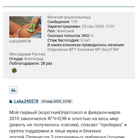
Веселая дошкольница
Сообщения:
179
Зарегистрирован:
23 сен 2009, 12:51
Пол:
Женский
Сколько попыток ЭКО:
6
Стаж бесплодия:
9 лет
Leka240578
В каких клиниках проводилось лечение:
Отделение ВРТ Клиники №1 ВолгГМУ
Минздрава России
Откуда:
Волгоград
Поблагодарили:
28 раз
С
Leka240578
23 мар 2010, 13:00
о
о
Мой первый (короткий)протокол в феврале-марте
б
щ
2010 закончился ХГЧ=0,98 и злостью на весь мир
е
(реветь не получилось совсем), спасает "пробирка" и
н
группа поддержки в лице мужа и близких
и
е
друзей.Перенесли 3 трехдневных эмбриона (почему