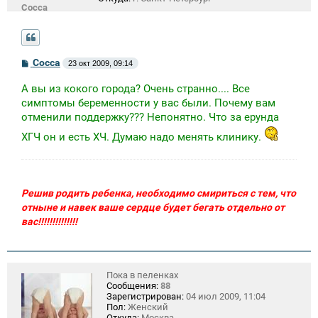
Сосcа
С
Сосcа
23 окт 2009, 09:14
о
о
А вы из кокого города? Очень странно.... Все
б
щ
симптомы беременности у вас были. Почему вам
е
отменили поддержку??? Непонятно. Что за ерунда
н
и
ХГЧ он и есть ХЧ. Думаю надо менять клинику.
е
Решив родить ребенка, необходимо смириться с тем, что
отныне и навек ваше сердце будет бегать отдельно от
вас!!!!!!!!!!!!!!
Пока в пеленках
Сообщения:
88
Зарегистрирован:
04 июл 2009, 11:04
Пол:
Женский
Откуда:
Москва