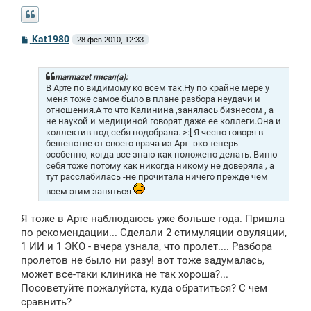
С
Kat1980
28 фев 2010, 12:33
о
о
б
щ
marmazet писал(а):
е
В Арте по видимому ко всем так.Ну по крайне мере у
н
меня тоже самое было в плане разбора неудачи и
и
отношения.А то что Калинина ,занялась бизнесом , а
е
не наукой и медициной говорят даже ее коллеги.Она и
коллектив под себя подобрала. >:[ Я чесно говоря в
бешенстве от своего врача из Арт -эко теперь
особенно, когда все знаю как положено делать. Виню
себя тоже потому как никогда никому не доверяла , а
тут расслабилась -не прочитала ничего прежде чем
всем этим заняться
Я тоже в Арте наблюдаюсь уже больше года. Пришла
по рекомендации... Сделали 2 стимуляции овуляции,
1 ИИ и 1 ЭКО - вчера узнала, что пролет.... Разбора
пролетов не было ни разу! вот тоже задумалась,
может все-таки клиника не так хороша?...
Посоветуйте пожалуйста, куда обратиться? С чем
сравнить?