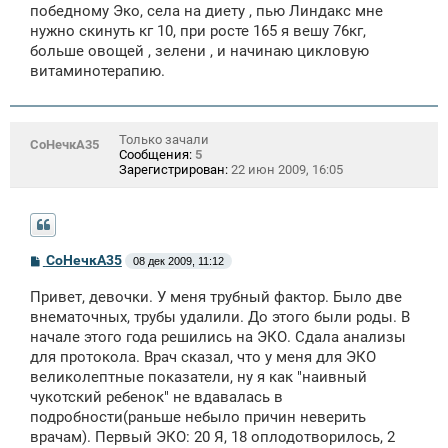
щ
победному Эко, села на диету , пью Линдакс мне
е
нужно скинуть кг 10, при росте 165 я вешу 76кг,
н
больше овощей , зелени , и начинаю цикловую
и
е
витаминотерапию.
Только зачали
СоНечкА35
Сообщения:
5
Зарегистрирован:
22 июн 2009, 16:05
С
СоНечкА35
08 дек 2009, 11:12
о
о
Привет, девочки. У меня трубный фактор. Было две
б
щ
внематочных, трубы удалили. До этого были роды. В
е
начале этого года решились на ЭКО. Сдала анализы
н
для протокола. Врач сказал, что у меня для ЭКО
и
е
великолептные показатели, ну я как "наивный
чукотский ребенок" не вдавалась в
подробности(раньше небыло причин неверить
врачам). Первый ЭКО: 20 Я, 18 оплодотворилось, 2