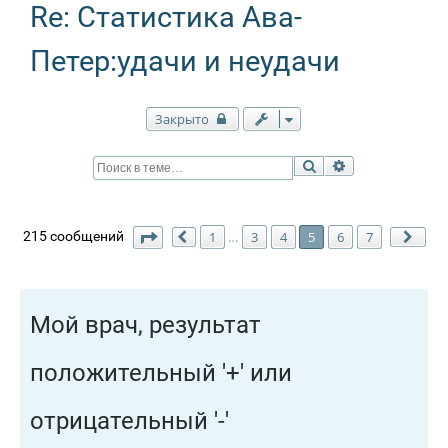
Re: Статистика Ава-
Петер:удачи и неудачи
Закрыто
Поиск
Расширенный п
Страница
5
из
7
215 сообщений
1
…
3
4
5
6
7
Пред.
Сле
Мой врач, результат
положительный '+' или
отрицательный '-'