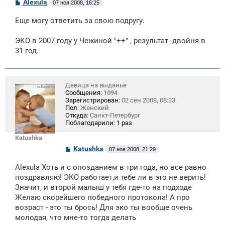
С
Alexula
07 ноя 2008, 16:25
о
о
Еще могу ответить за свою подругу.
б
щ
е
ЭКО в 2007 году у Чежиной "++" , результат -двойня в
н
31 год.
и
е
Девица на выданье
Сообщения:
1094
Зарегистрирован:
02 сен 2008, 08:33
Пол:
Женский
Откуда:
Санкт-Петербург
Поблагодарили:
1 раз
Katushka
С
Katushka
07 ноя 2008, 21:29
о
о
Аlехulа Хоть и с опозданием в три года, но все равно
б
щ
поздравляю! ЭКО работает,и тебе ли в это не верить!
е
Значит, и второй малыш у тебя где-то на подходе
н
Желаю скорейшего победного протокола! А про
и
е
возраст - это ты брось! Для эко ты вообще очень
молодая, что мне-то тогда делать