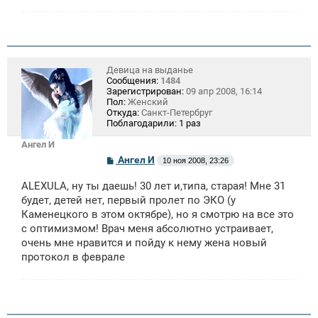
Девица на выданье
Сообщения:
1484
Зарегистрирован:
09 апр 2008, 16:14
Пол:
Женский
Откуда:
Санкт-Петербруг
Поблагодарили:
1 раз
Ангел И
С
Ангел И
10 ноя 2008, 23:26
о
о
ALEXULA, ну ты даешь! 30 лет и,типа, старая! Мне 31
б
щ
будет, детей нет, первый пролет по ЭКО (у
е
Каменецкого в этом октябре), но я смотрю на все это
н
с оптимизмом! Врач меня абсолютно устраивает,
и
е
очень мне нравится и пойду к нему жена новый
протокол в феврале