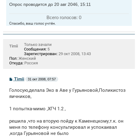
Опрос проводится до 20 авг 2046, 15:11
Всего голосов:
0
Спасибо, ваш голос учтён.
Только зачали
Timii
Сообщения:
5
Зарегистрирован:
29 окт 2008, 13:43
Пол:
Женский
Откуда:
Россия
С
Timii
31 окт 2008, 07:57
о
о
Голосую,делала Эко в Аве у Гурьяновой,Поликистоз
б
щ
яичников,
е
н
1 попытка-мимо ,ХГЧ 1.2 ,
и
е
решила ,что на вторую пойду к Каменецкому,т.к. он
меня по телефону консультировал и успокаивал
,когда Гурьяновой не было