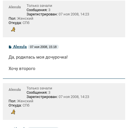
Только зачали
Alexula
Сообщения:
3
Зарегистрирован:
07 ноя 2008, 14:23
Пол:
Женский
Откуда:
СПб
С
Alexula
07 ноя 2008, 15:18
о
о
Да, родилась моя дочурочка!
б
щ
е
Хочу второго
н
и
е
Только зачали
Alexula
Сообщения:
3
Зарегистрирован:
07 ноя 2008, 14:23
Пол:
Женский
Откуда:
СПб