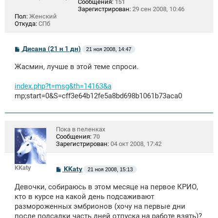
Сообщения:
151
Зарегистрирован:
29 сен 2008, 10:46
Пол:
Женский
Откуда:
СПб
С
Дисана (21 н 1 дн)
21 ноя 2008, 14:47
о
о
Жасмин, лучше в этой теме спроси.
б
щ
е
index.php?t=msg&th=14163&a
н
mp;start=0&S=cff3e64b12fe5a8bd698b1061b73aca0
и
е
Пока в пеленках
Сообщения:
70
Зарегистрирован:
04 окт 2008, 17:42
KKaty
С
KKaty
21 ноя 2008, 15:13
о
о
Девочки, собираюсь в этом месяце на первое КРИО,
б
щ
кто в курсе на какой день подсаживают
е
размороженных эмбрионов (хочу на первые дни
н
после подсадки часть дней отпуска на работе взять)?
и