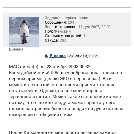
Задорная первоклашка
Сообщения:
204
Зарегистрирован:
11 дек 2007, 22:20
Пол:
Женский
Сколько у вас детей:
1
Откуда:
Спб
Е_ленка
С
Е_ленка
23 ноя 2008, 18:22
о
о
MAG писал(а) вс, 23 ноября 2008 00:32
б
щ
Всем доброй ночи! Я была у Боброва пока только на
е
первом приеме (делаю ЭКО в первый раз). Врач
н
может и не плохой, но во время приема хотелось
и
е
встать и уйти. Однако, на все мои вопросы
терпеливо ответил. Может такое отношение ко мне
потому, что я по квоте иду, а может просто у него
плохое настроение было, но осадок на душе остался
нехороший от общения с ним.
После Кирсанова он мне просто ангелом кажется