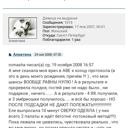
Девица на выданье
Сообщения:
1013
Зарегистрирован:
17 янв 2007, 06:01
Пол:
Женский
Откуда:
Санкт-Петербург
Поблагодарили:
1 раз
Алевтина
С
Алевтина
24 ноя 2008, 07:35
о
о
romasha писал(а) ср, 19 ноября 2008 16:57
б
щ
А мне сказала моя врач в АВЕ к концу протокола (и
е
это в день моего рождения, причём !!! ) , что мои
н
шансы ВООБЩЕ РАВНЫ НУЛЮ ! А в результате я
и
е
проревела полдня, гостей уже не надо было , ни
подарков , ничего....... А в результате - 4 ЯК получили,
и 3 эмбриошки получилось..... и всё бы хорошо - НО
ПОСЛЕ ПОДСАДКИ НЕ ДАЮТ ПОЛЕЖАТЬ!!!!!!!!!!!!!!!!
Еле выпросила 10 минут СВЕРХУ ОДЕЯЛА ( у них
всего 2 палаты и идёт беготня -потоковый метод!!!!)
Пока лежала не шевелясь, чувствовала реально , что
во мне жизнь, но потом пришла сестра и - чуть не