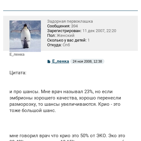
Задорная первоклашка
Сообщения:
204
Зарегистрирован:
11 дек 2007, 22:20
Пол:
Женский
Сколько у вас детей:
1
Откуда:
Спб
Е_ленка
С
Е_ленка
24 ноя 2008, 12:38
о
о
Цитата:
б
щ
е
н
и про шансы. Мне врач называл 23%, но если
и
е
эмбрионы хорошего качества, хорошо перенесли
разморозку, то шансы увеличиваются. Крио - это
тоже большой шанс.
мне говорил врач что крио это 50% от ЭКО. Эко это