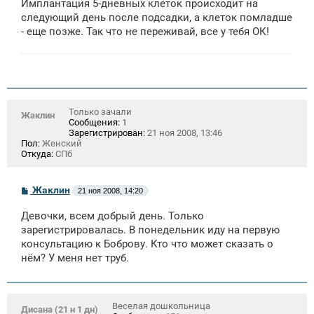
Имплантация 5-дневных клеток происходит на
следующий день после подсадки, а клеток помладше
- еще позже. Так что не переживай, все у тебя ОК!
Только зачали
Жаклин
Сообщения:
1
Зарегистрирован:
21 ноя 2008, 13:46
Пол:
Женский
Откуда:
СПб
С
Жаклин
21 ноя 2008, 14:20
о
о
Девочки, всем добрый день. Только
б
щ
зарегистрировалась. В понедельник иду на первую
е
консультацию к Боброву. Кто что может сказать о
н
нём? У меня нет труб.
и
е
Веселая дошкольница
Дисана (21 н 1 дн)