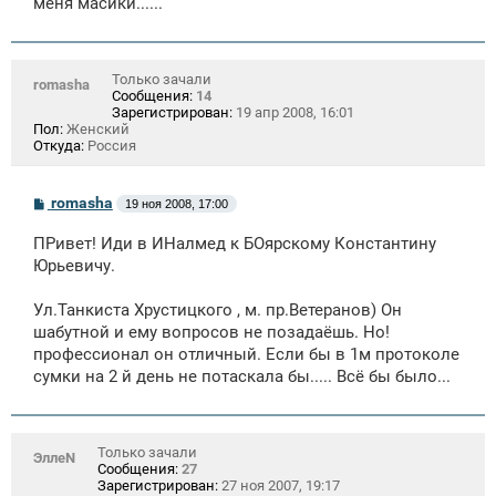
меня масики......
Только зачали
romasha
Сообщения:
14
Зарегистрирован:
19 апр 2008, 16:01
Пол:
Женский
Откуда:
Россия
С
romasha
19 ноя 2008, 17:00
о
о
ПРивет! Иди в ИНалмед к БОярскому Константину
б
щ
Юрьевичу.
е
н
Ул.Танкиста Хрустицкого , м. пр.Ветеранов) Он
и
е
шабутной и ему вопросов не позадаёшь. Но!
профессионал он отличный. Если бы в 1м протоколе
сумки на 2 й день не потаскала бы..... Всё бы было...
Только зачали
ЭллеN
Сообщения:
27
Зарегистрирован:
27 ноя 2007, 19:17