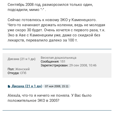
Cентябрь 2008 год, разморозился только один,
подсадили, мимо "-" .
Сейчас готовлюсь к новому ЭКО у Каменецкого.
Чего-то начинают дрожать коленки, ведь не молодая
уже скоро 30 будет. Очень хочется с первого раза, т.к.
Эко в Аве с Каменецким уже, даже со скидкой без
лекарств, перевалило далеко за 100 т.
Веселая дошкольница
Дисана (21 н 1 дн)
Сообщения:
151
Зарегистрирован:
29 сен 2008, 10:46
Пол:
Женский
Откуда:
СПб
С
Дисана (21 н 1 дн)
07 ноя 2008, 15:11
о
о
Alexula, что-то я ничего не поняла. У Вас было
б
щ
положительное ЭКО в 2005?
е
н
и
е