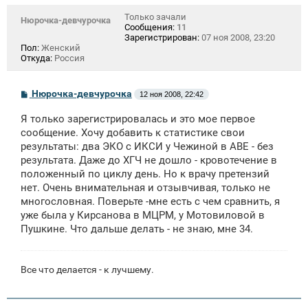
Только зачали
Нюрочка-девчурочка
Сообщения:
11
Зарегистрирован:
07 ноя 2008, 23:20
Пол:
Женский
Откуда:
Россия
С
Нюрочка-девчурочка
12 ноя 2008, 22:42
о
о
Я только зарегистрировалась и это мое первое
б
щ
сообщение. Хочу добавить к статистике свои
е
результаты: два ЭКО с ИКСИ у Чежиной в АВЕ - без
н
результата. Даже до ХГЧ не дошло - кровотечение в
и
е
положенный по циклу день. Но к врачу претензий
нет. Очень внимательная и отзывчивая, только не
многословная. Поверьте -мне есть с чем сравнить, я
уже была у Кирсанова в МЦРМ, у Мотовиловой в
Пушкине. Что дальше делать - не знаю, мне 34.
Все что делается - к лучшему.