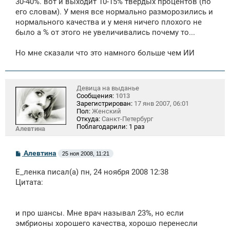
30-40%. вот и выходит 10-15% твердых процентов (по
его словам). У меня все нормально разморозились и
нормального качества и у меня ничего плохого не
было а % от этого не увеличивались почему то...
Но мне сказали что это намного больше чем ИИ
Девица на выданье
Сообщения:
1013
Зарегистрирован:
17 янв 2007, 06:01
Пол:
Женский
Откуда:
Санкт-Петербург
Поблагодарили:
1 раз
Алевтина
С
Алевтина
25 ноя 2008, 11:21
о
о
Е_ленка писал(а) пн, 24 ноября 2008 12:38
б
щ
Цитата:
е
н
и
е
и про шансы. Мне врач называл 23%, но если
эмбрионы хорошего качества, хорошо перенесли