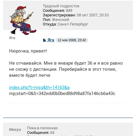
Трудный подросток
Сообщения:
849
Зарегистрирован:
08 окт 2007, 20:33
Пол:
Женский
Откуда:
Санкт-Петербург
Яга
С
Яга
12 ноя 2008, 23:42
о
о
Нюрочка, привет!
б
щ
е
Не отчаивайся. Мне в январе будет 36 и я все равно
н
не схожу с дистанции. Перебирайся в этот топик,
и
е
вместе будет легче
index.php?t=msg&th=14163&a
mp;start=0&S=342edd0b0bed88d98a87fa146cb6a43c
Пока в пеленках
Mosya
Сообщения:
63