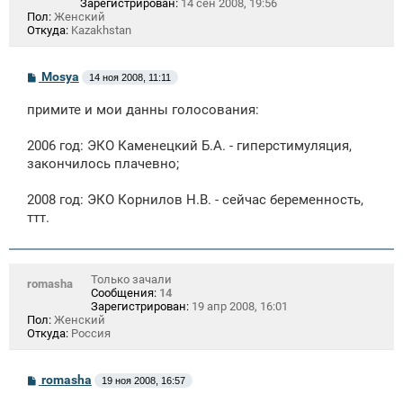
Зарегистрирован:
14 сен 2008, 19:56
Пол:
Женский
Откуда:
Kazakhstan
С
Mosya
14 ноя 2008, 11:11
о
о
примите и мои данны голосования:
б
щ
е
2006 год: ЭКО Каменецкий Б.А. - гиперстимуляция,
н
закончилось плачевно;
и
е
2008 год: ЭКО Корнилов Н.В. - сейчас беременность,
ттт.
Только зачали
romasha
Сообщения:
14
Зарегистрирован:
19 апр 2008, 16:01
Пол:
Женский
Откуда:
Россия
С
romasha
19 ноя 2008, 16:57
о