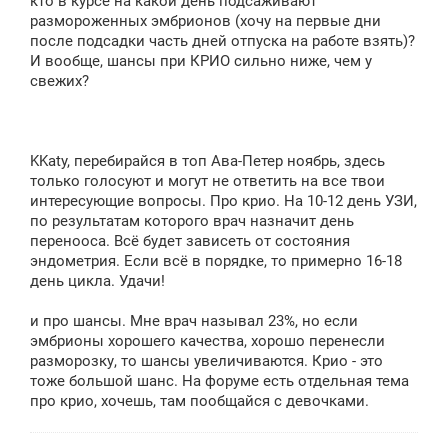
кто в курсе на какой день подсаживают
н
размороженных эмбрионов (хочу на первые дни
и
е
после подсадки часть дней отпуска на работе взять)?
И вообще, шансы при КРИО сильно ниже, чем у
свежих?
KKaty, перебирайся в топ Ава-Петер ноябрь, здесь
только голосуют и могут не ответить на все твои
интересующие вопросы. Про крио. На 10-12 день УЗИ,
по результатам которого врач назначит день
перенооса. Всё будет зависеть от состояния
эндометрия. Если всё в порядке, то примерно 16-18
день цикла. Удачи!
и про шансы. Мне врач называл 23%, но если
эмбрионы хорошего качества, хорошо перенесли
разморозку, то шансы увеличиваются. Крио - это
тоже большой шанс. На форуме есть отдельная тема
про крио, хочешь, там пообщайся с девочками.