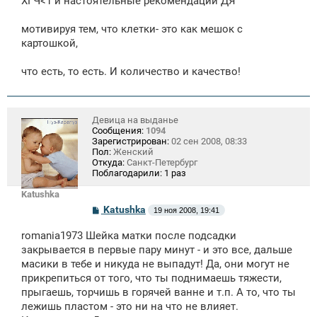
ХГЧ<1 и настоятельные рекомендации ДЯ
мотивируя тем, что клетки- это как мешок с
картошкой,
что есть, то есть. И количество и качество!
Девица на выданье
Сообщения:
1094
Зарегистрирован:
02 сен 2008, 08:33
Пол:
Женский
Откуда:
Санкт-Петербург
Поблагодарили:
1 раз
Katushka
С
Katushka
19 ноя 2008, 19:41
о
о
romania1973 Шейка матки после подсадки
б
щ
закрывается в первые пару минут - и это все, дальше
е
масики в тебе и никуда не выпадут! Да, они могут не
н
прикрепиться от того, что ты поднимаешь тяжести,
и
е
прыгаешь, торчишь в горячей ванне и т.п. А то, что ты
лежишь пластом - это ни на что не влияет.