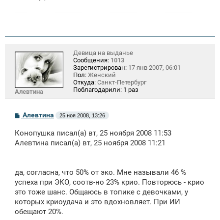
Девица на выданье
Сообщения:
1013
Зарегистрирован:
17 янв 2007, 06:01
Пол:
Женский
Откуда:
Санкт-Петербург
Поблагодарили:
1 раз
Алевтина
С
Алевтина
25 ноя 2008, 13:26
о
о
Конопушка писал(а) вт, 25 ноября 2008 11:53
б
щ
Алевтина писал(а) вт, 25 ноября 2008 11:21
е
н
и
е
да, согласна, что 50% от эко. Мне называли 46 %
успеха при ЭКО, соотв-но 23% крио. Повторюсь - крио
это тоже шанс. Общаюсь в топике с девочками, у
которых криоудача и это вдохновляет. При ИИ
обещают 20%.