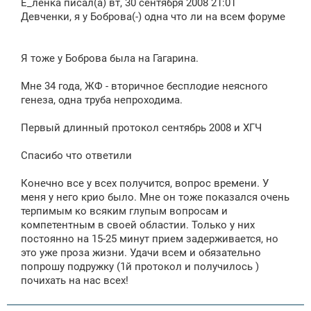
щ
Е_ленка писал(а) вт, 30 сентября 2008 21:01
е
Девченки, я у Боброва(-) одна что ли на всем форуме
н
и
е
Я тоже у Боброва была на Гагарина.
Мне 34 года, ЖФ - вторичное бесплодие неясного
генеза, одна труба непроходима.
Первый длинный протокол сентябрь 2008 и ХГЧ
Спасибо что ответили
Конечно все у всех получится, вопрос времени. У
меня у него крио было. Мне он тоже показался очень
терпимым ко всяким глупым вопросам и
компетентным в своей областии. Только у них
постоянно на 15-25 минут прием задерживается, но
это уже проза жизни. Удачи всем и обязательно
попрошу подружку (1й протокол и получилось )
почихать на нас всех!