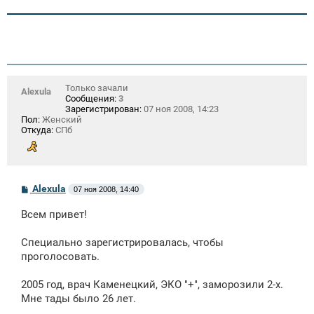
Только зачали
Alexula
Сообщения:
3
Зарегистрирован:
07 ноя 2008, 14:23
Пол:
Женский
Откуда:
СПб
С
Alexula
07 ноя 2008, 14:40
о
о
Всем привет!
б
щ
е
Специально зарегистрировалась, чтобы
н
проголосовать.
и
е
2005 год, врач Каменецкий, ЭКО "+", заморозили 2-х.
Мне тады было 26 лет.