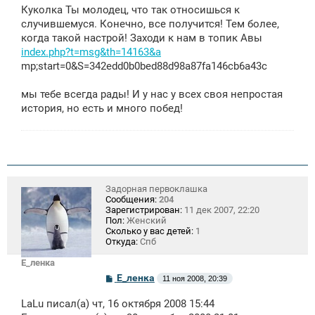
о
Куколка Ты молодец, что так относишься к
б
щ
случившемуся. Конечно, все получится! Тем более,
е
когда такой настрой! Заходи к нам в топик Авы
н
index.php?t=msg&th=14163&a
и
е
mp;start=0&S=342edd0b0bed88d98a87fa146cb6a43c
мы тебе всегда рады! И у нас у всех своя непростая
история, но есть и много побед!
Задорная первоклашка
Сообщения:
204
Зарегистрирован:
11 дек 2007, 22:20
Пол:
Женский
Сколько у вас детей:
1
Откуда:
Спб
Е_ленка
С
Е_ленка
11 ноя 2008, 20:39
о
о
LaLu писал(а) чт, 16 октября 2008 15:44
б