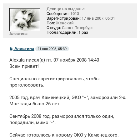
Девица на выданье
Сообщения:
1013
Зарегистрирован:
17 янв 2007, 06:01
Пол:
Женский
Откуда:
Санкт-Петербург
Поблагодарили:
1 раз
Алевтина
С
Алевтина
11 ноя 2008, 05:39
о
о
Alexula писал(а) пт, 07 ноября 2008 14:40
б
щ
Всем привет!
е
н
Специально зарегистрировалась, чтобы
и
е
проголосовать.
2005 год, врач Каменецкий, ЭКО "+", заморозили 2-х.
Мне тады было 26 лет.
Cентябрь 2008 год, разморозился только один,
подсадили, мимо "-" .
Сейчас готовлюсь к новому ЭКО у Каменецкого.