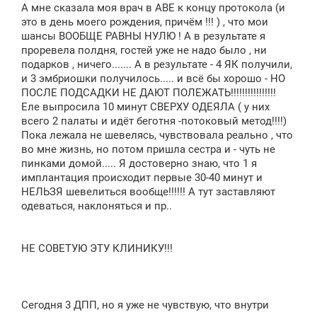
о
А мне сказала моя врач в АВЕ к концу протокола (и
б
щ
это в день моего рождения, причём !!! ) , что мои
е
шансы ВООБЩЕ РАВНЫ НУЛЮ ! А в результате я
н
проревела полдня, гостей уже не надо было , ни
и
е
подарков , ничего....... А в результате - 4 ЯК получили,
и 3 эмбриошки получилось..... и всё бы хорошо - НО
ПОСЛЕ ПОДСАДКИ НЕ ДАЮТ ПОЛЕЖАТЬ!!!!!!!!!!!!!!!!
Еле выпросила 10 минут СВЕРХУ ОДЕЯЛА ( у них
всего 2 палаты и идёт беготня -потоковый метод!!!!)
Пока лежала не шевелясь, чувствовала реально , что
во мне жизнь, но потом пришла сестра и - чуть не
пинками домой..... Я достоверно знаю, что 1 я
имплантация происходит первые 30-40 минут и
НЕЛЬЗЯ шевелиться вообще!!!!!! А тут заставляют
одеваться, наклоняться и пр..
НЕ СОВЕТУЮ ЭТУ КЛИНИКУ!!!
Сегодня 3 ДПП, но я уже не чувствую, что внутри