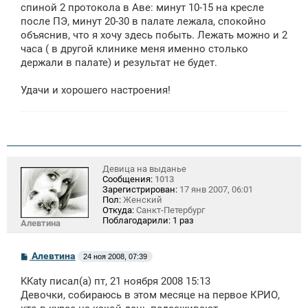
спиной 2 протокола в Аве: минут 10-15 на кресле
после ПЭ, минут 20-30 в палате лежала, спокойно
объяснив, что я хочу здесь побыть. Лежать можно и 2
часа ( в другой клинике меня именно столько
держали в палате) и результат не будет.
Удачи и хорошего настроения!
Девица на выданье
Сообщения:
1013
Зарегистрирован:
17 янв 2007, 06:01
Пол:
Женский
Откуда:
Санкт-Петербург
Поблагодарили:
1 раз
Алевтина
С
Алевтина
24 ноя 2008, 07:39
о
о
KKaty писал(а) пт, 21 ноября 2008 15:13
б
щ
Девочки, собираюсь в этом месяце на первое КРИО,
е