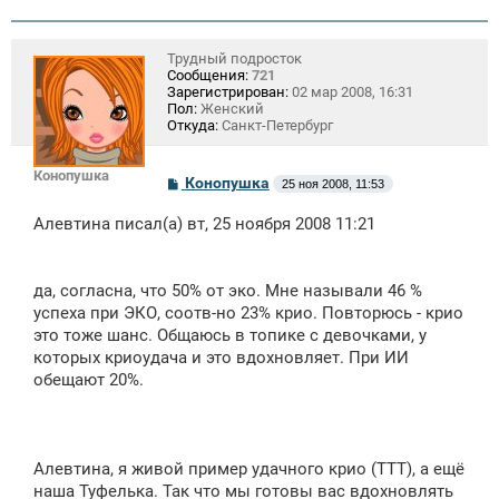
Трудный подросток
Сообщения:
721
Зарегистрирован:
02 мар 2008, 16:31
Пол:
Женский
Откуда:
Санкт-Петербург
Конопушка
С
Конопушка
25 ноя 2008, 11:53
о
о
Алевтина писал(а) вт, 25 ноября 2008 11:21
б
щ
е
н
да, согласна, что 50% от эко. Мне называли 46 %
и
е
успеха при ЭКО, соотв-но 23% крио. Повторюсь - крио
это тоже шанс. Общаюсь в топике с девочками, у
которых криоудача и это вдохновляет. При ИИ
обещают 20%.
Алевтина, я живой пример удачного крио (ТТТ), а ещё
наша Туфелька. Так что мы готовы вас вдохновлять