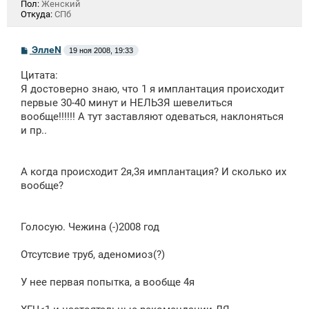
Пол:
Женский
Откуда:
СПб
С
ЭллеN
19 ноя 2008, 19:33
о
о
Цитата:
б
щ
Я достоверно знаю, что 1 я имплантация происходит
е
первые 30-40 минут и НЕЛЬЗЯ шевелиться
н
вообще!!!!!! А тут заставляют одеваться, наклоняться
и
е
и пр..
А когда происходит 2я,3я имплантация? И сколько их
вообще?
Голосую. Чежина (-)2008 год
Отсутсвие труб, аденомиоз(?)
У нее первая попытка, а вообще 4я