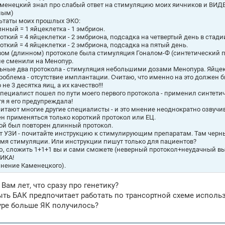
аменецкий знал про слабый ответ на стимуляцию моих яичников и ВИД
ным)
ьтаты моих прошлых ЭКО:
инный = 1 яйцеклетка - 1 эмбрион.
ороткий = 4 яйцеклетки - 2 эмбриона, подсадка на четвертый день в стад
ороткий = 4 яйцеклетки - 2 эмбриона, подсадка на пятый день.
вом (длинном) протоколе была стимуляция Гоналом-Ф (синтетический пр
не сменили на Менопур.
ьные два протокола - стимуляция небольшими дозами Менопура. Яйцекл
роблема - отсутствие имплантации. Считаю, что именно на это должен 
не 3 десятка яиц, а их качество!!!
специалист пошел по пути моего первого протокола - применил синтетич
тя я его предупреждала!
читают многие другие специалисты - и это мнение неоднократно озвучив
н применяться только короткий протокол или ЕЦ.
ой был повторен длинный протокол.
т УЗИ - почитайте инструкцию к стимулирующим препаратам. Там черны
емя стимуляции. Или инструкции пишут только для пациентов?
, сложить 1+1+1 вы и сами сможете (неверный протокол+неудачный вы
ИКА!
мнение Каменецкого).
Вам лет, что сразу про генетику?
ть БАК предпочитает работать по трансортной схеме исполь
ре больше ЯК получилось?