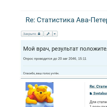
Re: Статистика Ава-Пете
Закрыто
Мой врач, результат положител
Опрос проводится до 20 авг 2046, 15:11
Спасибо, ваш голос учтён.
Re: Стат
С
Svetabu
о
о
Для стати
б
щ
1 попытка