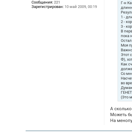
н
Сообщения:
221
Г-н К
и
Зарегистрирован:
10 май 2009, 00:19
длин
е
Резул
1 - дл
2 - к
3 - к
В пер
пока 
Остал
Моя п
Важно 
Этот 
Ф), хо
Как с
долже
Со мн
Насче
во вр
Думаю
ГЕНЕТ
(Это 
А сколько 
Можеть бы
На менопу