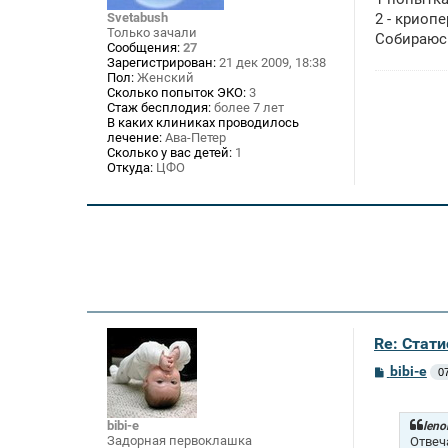
е
Svetabush
2 - криоп
н
Только зачали
Собираюсь
и
Сообщения:
27
е
Зарегистрирован:
21 дек 2009, 18:38
Пол:
Женский
Сколько попыток ЭКО:
3
Стаж бесплодия:
более 7 лет
В каких клиниках проводилось
лечение:
Ава-Петер
Сколько у вас детей:
1
Откуда:
ЦФО
Re: Стат
С
bibi-e
0
о
о
б
bibi-e
щ
leno
е
Задорная первоклашка
Отвеч