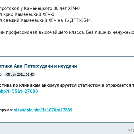
протокол у Каменецкого 30 лет ХГЧ-0
л крио Каменецкий ХГЧ-0
л свежий Каменецкий ХГЧ на 16 ДПП-5544.
ий профессионал высочайшего класса. Без лишних ненужных
истика Ава-Петер:удачи и неудачи
or
05 сен 2011, 09:43
стика по клиникам аккомулируется статистом и отражается т
.php?f=55&t=27608
орума:
viewtopic.php?f=107&t=17539
21