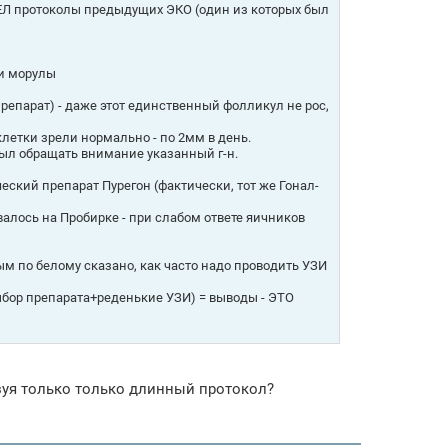
ЕЛ протоколы предыдущих ЭКО (один из которых был
ии морулы
епарат) - даже этот единственный фолликул не рос,
етки зрели нормально - по 2мм в день.
был обращать внимание указанный г-н.
еский препарат Пурегон (фактически, тот же Гонал-
алось на Пробирке - при слабом ответе яичников
м по белому сказано, как часто надо проводить УЗИ
бор препарата+реденькие УЗИ) = выводы - ЭТО
зуя только только длинный протокол?