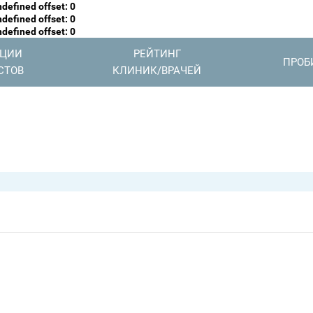
defined offset: 0
defined offset: 0
defined offset: 0
АЦИИ
РЕЙТИНГ
ПРОБ
СТОВ
КЛИНИК/ВРАЧЕЙ