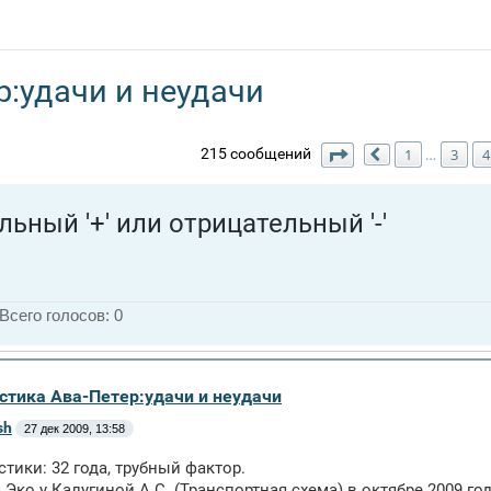
р:удачи и неудачи
Страница
7
из
7
215 сообщений
1
…
3
4
Пред.
ьный '+' или отрицательный '-'
Всего голосов:
0
истика Ава-Петер:удачи и неудачи
sh
27 дек 2009, 13:58
стики: 32 года, трубный фактор.
 Эко у Калугиной А.С. (Транспортная схема) в октябре 2009 год