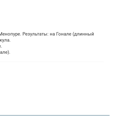
а Менопуре. Результаты: на Гонале (длинный
кула.
.
але).