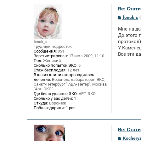
Re: Стат
С
lenok_s
о
о
Мне на да
б
щ
До этого 
е
протокол)
lenok_s
н
Трудный подросток
У Каменец
и
Сообщения:
951
е
Все эти д
Зарегистрирован:
17 июл 2009, 11:10
Пол:
Женский
Сколько попыток ЭКО:
6
Стаж бесплодия:
12 лет
В каких клиниках проводилось
лечение:
Воронеж, лаборатория ЭКО,
Санкт-Петербург " АВА- Петер", Москва
"Арт- ЭКО"
Где было удачное ЭКО:
АРТ-ЭКО
Сколько у вас детей:
1
Откуда:
Воронеж
Поблагодарили:
1 раз
Re: Стат
С
Kochery