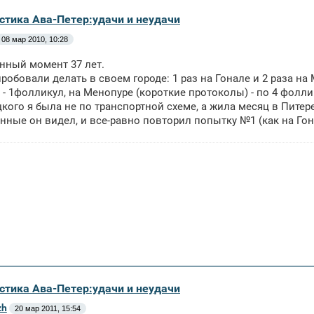
истика Ава-Петер:удачи и неудачи
08 мар 2010, 10:28
нный момент 37 лет.
пробовали делать в своем городе: 1 раз на Гонале и 2 раза н
 - 1фолликул, на Менопуре (короткие протоколы) - по 4 фолли
кого я была не по транспортной схеме, а жила месяц в Питере
анные он видел, и все-равно повторил попытку №1 (как на Гон
истика Ава-Петер:удачи и неудачи
zh
20 мар 2011, 15:54