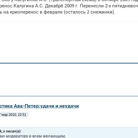
еренос.Калугина А.С. Декабрб 2009 г. Перенесли 2-х пятидневоче
 на криоперенос в феврале (осталось 2 снежинки).
истика Ава-Петер:удачи и неудачи
7 мар 2010, 22:51
k_s писал(а):
аю модератору и всем желающим.