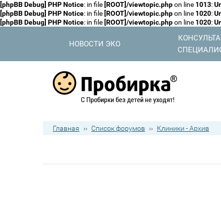
[phpBB Debug] PHP Notice
: in file
[ROOT]/viewtopic.php
on line
1013
:
Un
[phpBB Debug] PHP Notice
: in file
[ROOT]/viewtopic.php
on line
1020
:
Un
[phpBB Debug] PHP Notice
: in file
[ROOT]/viewtopic.php
on line
1020
:
Un
КОНСУЛЬТ
НОВОСТИ ЭКО
СПЕЦИАЛИ
Главная
››
Список форумов
››
Клиники - Архив