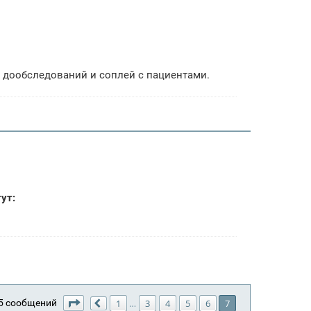
 дообследований и соплей с пациентами.
ут:
Страница
7
из
7
5 сообщений
1
…
3
4
5
6
7
Пред.