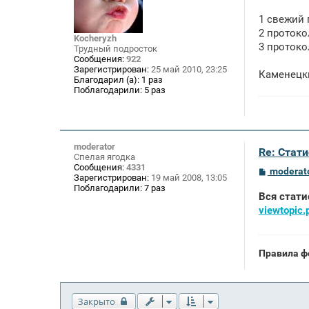
о
о
1 свежий 
б
щ
2 протоко
Kocheryzh
е
3 протоко
Трудный подросток
н
Сообщения:
922
и
Зарегистрирован:
25 май 2010, 23:25
е
Каменецк
Благодарил (а):
1 раз
Поблагодарили:
5 раз
moderator
Re: Стат
Спелая ягодка
Сообщения:
4331
С
moderat
Зарегистрирован:
19 май 2008, 13:05
о
Поблагодарили:
7 раз
о
Вся стати
б
щ
viewtopic
е
н
и
е
Правила ф
Закрыто