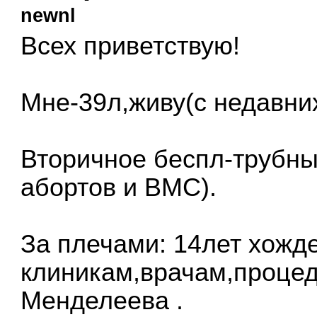
newnl
Всех приветствую!
Мне-39л,живу(с недавни
Вторичное беспл-трубный
абортов и ВМС).
За плечами: 14лет хожд
клиникам,врачам,процед
Менделеева .