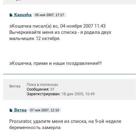
С
Kapusha
05 ноя 2007, 17:17
о
о
эКошечка писал(а) вс, 04 ноября 2007 11:43
б
щ
Вычеркивайте меня из списка - я родила двух
е
мальчишек 12 октября.
н
и
е
эКошечка, прими и наши поздравления!!!
Пока в пеленках
Ветка
Сообщения:
51
Зарегистрирован:
18 дек 2005, 16:49
С
Ветка
07 ноя 2007, 12:10
о
о
Procurator, удалите меня из списка, на 9-ой неделе
б
щ
беременность замерла
е
н