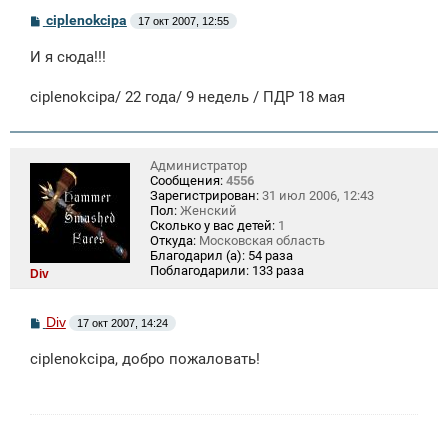
С
ciplenokcipa
17 окт 2007, 12:55
о
о
И я сюда!!!
б
щ
е
ciplenokcipa/ 22 года/ 9 недель / ПДР 18 мая
н
и
е
Администратор
Сообщения:
4556
Зарегистрирован:
31 июл 2006, 12:43
Пол:
Женский
Сколько у вас детей:
1
Откуда:
Московская область
Благодарил (а):
54 раза
Поблагодарили:
133 раза
Div
С
Div
17 окт 2007, 14:24
о
о
ciplenokcipa, добро пожаловать!
б
щ
е
н
и
е