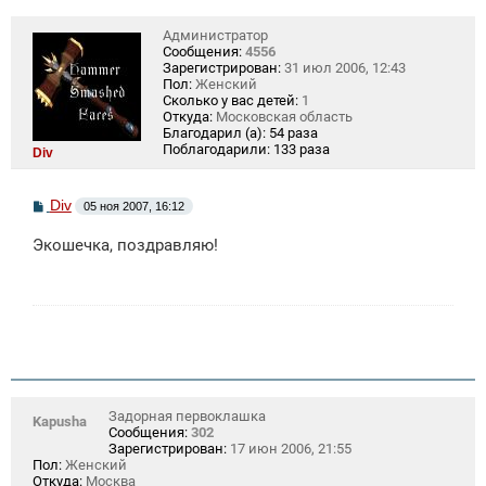
Администратор
Сообщения:
4556
Зарегистрирован:
31 июл 2006, 12:43
Пол:
Женский
Сколько у вас детей:
1
Откуда:
Московская область
Благодарил (а):
54 раза
Поблагодарили:
133 раза
Div
С
Div
05 ноя 2007, 16:12
о
о
Экошечка, поздравляю!
б
щ
е
н
и
е
Задорная первоклашка
Kapusha
Сообщения:
302
Зарегистрирован:
17 июн 2006, 21:55
Пол:
Женский
Откуда:
Москва