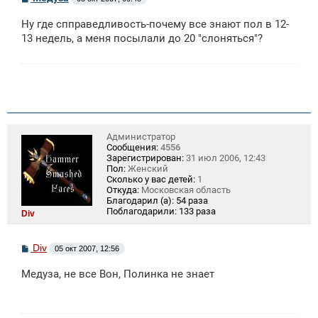
о
о
Ну где спправедливость-почему все знают пол в 12-
б
щ
13 недель, а меня посылали до 20 "слоняться"?
е
н
и
е
Администратор
Сообщения:
4556
Зарегистрирован:
31 июл 2006, 12:43
Пол:
Женский
Сколько у вас детей:
1
Откуда:
Московская область
Благодарил (а):
54 раза
Поблагодарили:
133 раза
Div
С
Div
05 окт 2007, 12:56
о
о
Медуза, не все Вон, Полинка не знает
б
щ
е
н
и