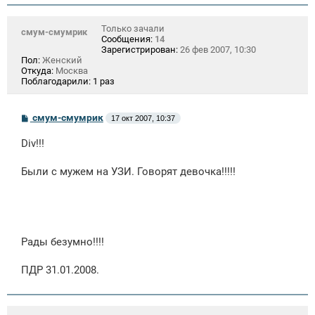
Только зачали
смум-смумрик
Сообщения:
14
Зарегистрирован:
26 фев 2007, 10:30
Пол:
Женский
Откуда:
Москва
Поблагодарили:
1 раз
С
смум-смумрик
17 окт 2007, 10:37
о
о
Div!!!
б
щ
е
Были с мужем на УЗИ. Говорят девочка!!!!!
н
и
е
Рады безумно!!!!
ПДР 31.01.2008.