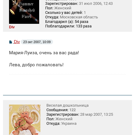
Зарегистрирован:
31 июл 2006, 12:43
Пол:
Женский
Сколько у вас детей:
1
Откуда:
Московская область
Благодарил (а):
54 раза
Поблагодарили:
133 раза
Div
С
Div
23 окт 2007, 10:09
о
о
Мария-Луиза, очень за вас рада!
б
щ
е
Лева, добро пожаловать!
н
и
е
Веселая дошкольница
Сообщения:
122
Зарегистрирован:
28 мар 2007, 13:25
Пол:
Женский
Откуда:
Украина