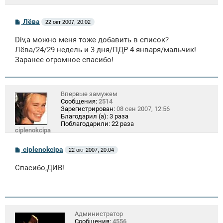
С
Лёва
22 окт 2007, 20:02
о
о
Div,а можно меня тоже добавить в список?
б
щ
Лёва/24/29 недель и 3 дня/ПДР 4 января/мальчик!
е
Заранее огромное спасибо!
н
и
е
Впервые замужем
Сообщения:
2514
Зарегистрирован:
08 сен 2007, 12:56
Благодарил (а):
3 раза
Поблагодарили:
22 раза
ciplenokcipa
С
ciplenokcipa
22 окт 2007, 20:04
о
о
Спасибо,ДИВ!
б
щ
е
н
и
е
Администратор
Сообщения:
4556