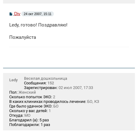
С
Div
24 окт 2007, 15:11
о
о
Ledy, готово! Поздравляю!
б
щ
е
Пожалуйста
н
и
е
Веселая дошкольница
Ledy
Сообщения:
152
Зарегистрирован:
02 июл 2007, 17:33
Пол:
Женский
Сколько попыток ЭКО:
2
В каких клиниках проводилось лечение:
БО, КЗ
Где было удачное ЭКО:
БО
Сколько у вас детей:
1
Откуда:
МО
Благодарил (а):
5 раз
Поблагодарили:
1 раз