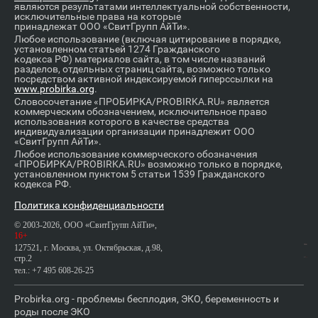
являются результатами интеллектуальной собственности,
исключительные права на которые
принадлежат ООО «СвитГрупп АйТи».
Любое использование (включая цитирование в порядке,
установленном статьей 1274 Гражданского
кодекса РФ) материалов сайта, в том числе названий
разделов, отдельных страниц сайта, возможно только
посредством активной индексируемой гиперссылки на
www.probirka.org
.
Словосочетание «ПРОБИРКА/PROBIRKA.RU» является
коммерческим обозначением, исключительное право
использования которого в качестве средства
индивидуализации организации принадлежит ООО
«СвитГрупп АйТи».
Любое использование коммерческого обозначения
«ПРОБИРКА/PROBIRKA.RU» возможно только в порядке,
установленном пунктом 5 статьи 1539 Гражданского
кодекса РФ.
Политика конфиденциальности
© 2003-2026, ООО «СвитГрупп АйТи»,
16+
127521, г. Москва, ул. Октябрьская, д.98,
стр.2
тел.: +7 495 608-26-25
Probirka.org - проблемы бесплодия, ЭКО, беременность и
роды после ЭКО