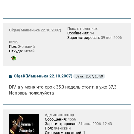
е
Пока в пеленках
OlgaK(Машенька 22.10.2007)
Сообщения:
94
Зарегистрирован:
09 ноя 2006,
05:32
Пол:
Женский
Откуда:
Китай
С
OlgaK(Машенька 22.10.2007)
09 окт 2007, 13:59
о
о
DIV, а у меня что срок 35,3 недель стоит, а уже 37,3.
б
щ
Исправь пожалуйста
е
н
и
е
Администратор
Сообщения:
4556
Зарегистрирован:
31 июл 2006, 12:43
Пол:
Женский
Сколько у вас детей:
1