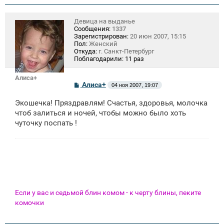
и
е
Девица на выданье
Сообщения:
1337
Зарегистрирован:
20 июн 2007, 15:15
Пол:
Женский
Откуда:
г. Санкт-Петербург
Поблагодарили:
11 раз
Алиса+
С
Алиса+
04 ноя 2007, 19:07
о
о
Экошечка! Пряздравлям! Счастья, здоровья, молочка
б
щ
чтоб залиться и ночей, чтобы можно было хоть
е
чуточку поспать !
н
и
е
Если у вас и седьмой блин комом - к черту блины, пеките
комочки