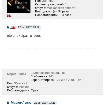
Пол:
Женский
Сколько у вас детей:
1
Откуда:
Московская область
Благодарил (а):
54 раза
Поблагодарили:
133 раза
Div
С
Div
22 окт 2007, 09:52
о
о
ciplenokcipa, готово.
б
щ
е
н
и
е
Задорная первоклашка
Мария-Луиза
Сообщения:
245
Зарегистрирован:
27 июл 2005, 11:42
Пол:
Женский
Откуда:
Москва
Поблагодарили:
7 раз
С
Мария-Луиза
22 окт 2007, 14:11