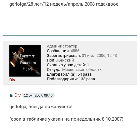
е
gerlolga/28 лет/12 недель/апрель 2008 года/двое
н
и
е
Администратор
Сообщения:
4556
Зарегистрирован:
31 июл 2006, 12:43
Пол:
Женский
Сколько у вас детей:
1
Откуда:
Московская область
Благодарил (а):
54 раза
Поблагодарили:
133 раза
Div
С
Div
12 окт 2007, 09:46
о
о
gerlolga, всегда пожалуйста!
б
щ
е
(срок в табличке указан на понедельник 8.10.2007)
н
и
е