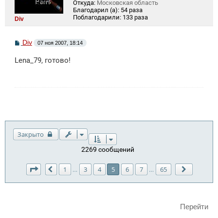
Откуда:
Московская область
Благодарил (а):
54 раза
Поблагодарили:
133 раза
Div
С
Div
07 ноя 2007, 18:14
о
о
Lena_79, готово!
б
щ
е
н
и
е
Закрыто
2269 сообщений
Страница
5
из
65
1
3
4
5
6
7
65
…
…
Пред.
След.
Перейти