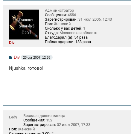
Администратор
Сообщения:
4556
Зарегистрирован:
31 июл 2006, 12:43
Пол:
Женский
Сколько у вас детей:
1
Откуда:
Московская область
Благодарил (а):
54 раза
Поблагодарили:
133 раза
Div
С
Div
23 окт 2007, 12:58
о
о
Njushka, готово!
б
щ
е
н
и
е
Веселая дошкольница
Ledy
Сообщения:
152
Зарегистрирован:
02 июл 2007, 17:33
Пол:
Женский
Сколько попыток ЭКО:
2