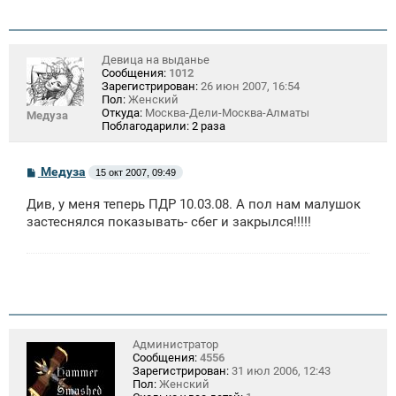
Девица на выданье
Сообщения:
1012
Зарегистрирован:
26 июн 2007, 16:54
Пол:
Женский
Откуда:
Москва-Дели-Москва-Алматы
Медуза
Поблагодарили:
2 раза
С
Медуза
15 окт 2007, 09:49
о
о
Див, у меня теперь ПДР 10.03.08. А пол нам малушок
б
щ
застеснялся показывать- сбег и закрылся!!!!!
е
н
и
е
Администратор
Сообщения:
4556
Зарегистрирован:
31 июл 2006, 12:43
Пол:
Женский