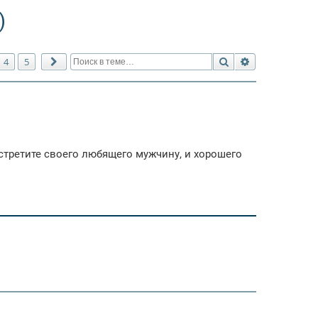
)
Поиск
Расширенный 
4
5
След.
стретите своего любящего мужчину, и хорошего