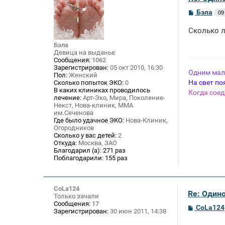
С
Бэла
09
о
о
Сколько л
б
щ
Бэла
е
Девица на выданье
н
Сообщения:
1062
и
Зарегистрирован:
05 окт 2010, 16:30
е
Одним маль
Пол:
Женский
На свет по
Сколько попыток ЭКО:
0
В каких клиниках проводилось
Когда соед
лечение:
Арт-Эко, Мира, Поколение-
Некст, Нова-клиник, ММА
им.Сеченова
Где было удачное ЭКО:
Нова-Клиник,
Огородников
Сколько у вас детей:
2
Откуда:
Москва, ЗАО
Благодарил (а):
271 раз
Поблагодарили:
155 раз
CoLa124
Re: Один
Только зачали
Сообщения:
17
С
CoLa124
Зарегистрирован:
30 июн 2011, 14:38
о
о