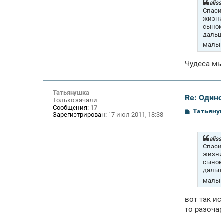
щ
alis
е
Спаси
н
жизни
и
сыном
е
дальш
малыш
Чудеса мы
Татьянушка
Re: Один
Только зачали
Сообщения:
17
С
Татьян
Зарегистрирован:
17 июл 2011, 18:38
о
о
б
щ
alis
е
Спаси
н
жизни
и
сыном
е
дальш
малыш
вот так и
то разоч