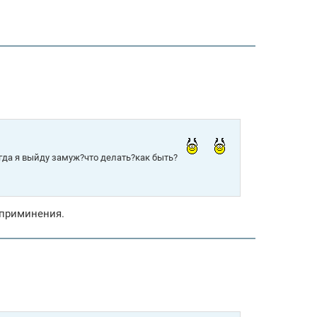
когда я выйду замуж?что делать?как быть?
 приминения.