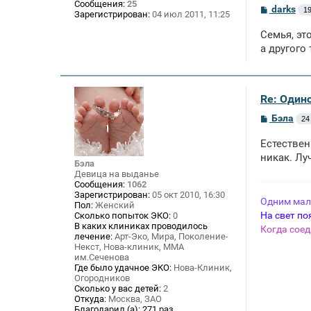
Сообщения:
25
С
darks
19
Зарегистрирован:
04 июл 2011, 11:25
о
о
Семья, эт
б
щ
а другого
е
н
и
е
Re: Один
С
Бэла
24
о
о
Естествен
б
щ
никак. Лу
Бэла
е
Девица на выданье
н
Сообщения:
1062
и
Зарегистрирован:
05 окт 2010, 16:30
е
Одним маль
Пол:
Женский
На свет по
Сколько попыток ЭКО:
0
В каких клиниках проводилось
Когда соед
лечение:
Арт-Эко, Мира, Поколение-
Некст, Нова-клиник, ММА
им.Сеченова
Где было удачное ЭКО:
Нова-Клиник,
Огородников
Сколько у вас детей:
2
Откуда:
Москва, ЗАО
Благодарил (а):
271 раз