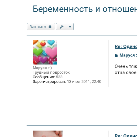
Беременность и отноше
Закрыто
Re: Один
С
Маруся :
о
о
Очень тяж
б
Маруся :-)
щ
отца свое
Трудный подросток
е
Сообщения:
533
н
Зарегистрирован:
13 июл 2011, 22:40
и
е
Re: Один