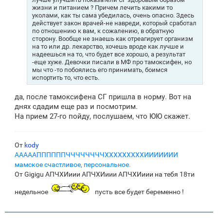
жизни и питанием ? Причем лечить какими то
уколами, как ты сама убедилась, очень опасно. Здесь
действует закон врачей-не навреди, который сработал
по отношению к вам, к сожалению, в обратную
сторону. Вообще не знаешь как отреагирует организм
на то или др. лекарство, хочешь вроде как лучше и
надеешься на то, что будет все хорошо, а результат
-еще хуже. Девочки писали в МФ про тамоксифен, но
мы что -то побоялись его принимать, боимся
испортить то, что есть.
да, после тамоксифена СГ пришла в норму. Вот на
днях сдадим еще раз и посмотрим.
На прием 27-го пойду, послушаем, что ЮЮ скажет.
От
kody
АААААППППППЧЧЧЧЧЧЧЧХХХХХХХХХИИИИИИИ
мамское счастливое, персональное.
От Gigigu АПЧХИиии АПЧХИиии АПЧХИиии на тебя 18ти
недельное
пусть все будет беременно !