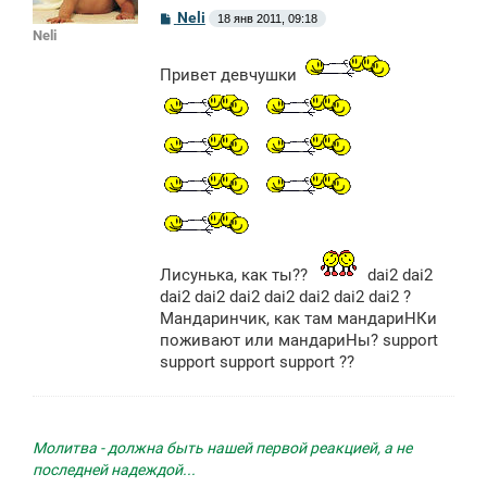
С
Neli
18 янв 2011, 09:18
о
Neli
о
б
Привет девчушки
щ
е
н
и
е
Лисунька, как ты??
dai2 dai2
dai2 dai2 dai2 dai2 dai2 dai2 dai2 ?
Мандаринчик, как там мандариНКи
поживают или мандариНы? support
support support support ??
Молитва - должна быть нашей первой реакцией, а не
последней надеждой...