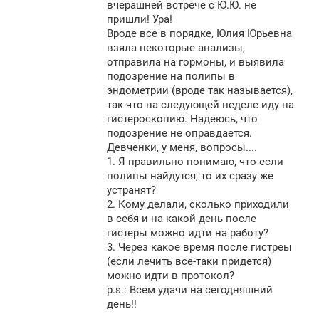
вчерашней встрече с Ю.Ю. не
и
е
пришли! Ура!
Вроде все в порядке, Юлия Юрьевна
взяла некоторые анализы,
отправила на гормоны, и выявила
подозрение на полипы в
эндометрии (вроде так называется),
так что на следующей неделе иду на
гистероскопию. Надеюсь, что
подозрение не оправдается.
Девченки, у меня, вопросы....
1. Я правильно понимаю, что если
полипы найдутся, то их сразу же
устранят?
2. Кому делали, сколько приходили
в себя и на какой день после
гистеры можно идти на работу?
3. Через какое время после гистреы
(если лечить все-таки придется)
можно идти в протокол?
p.s.: Всем удачи на сегодняшний
день!!