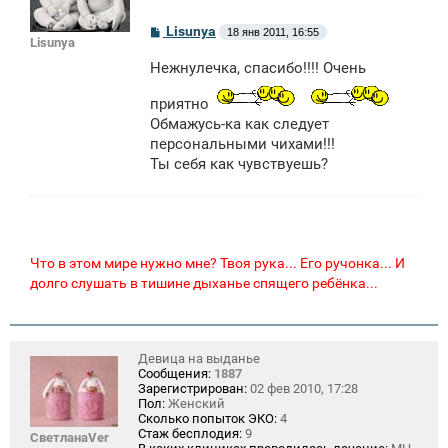
С
Lisunya
18 янв 2011, 16:55
Lisunya
о
о
Нежнулечка, спасибо!!!! Очень
б
щ
е
приятно
н
Обмажусь-ка как следует
и
е
персональными чихами!!!
Ты себя как чувствуешь?
Что в этом мире нужно мне? Твоя рука... Его ручонка... И
долго слушать в тишине дыханье спящего ребёнка...
Девица на выданье
Сообщения:
1887
Зарегистрирован:
02 фев 2010, 17:28
Пол:
Женский
Сколько попыток ЭКО:
4
Стаж бесплодия:
9
СветланаVer