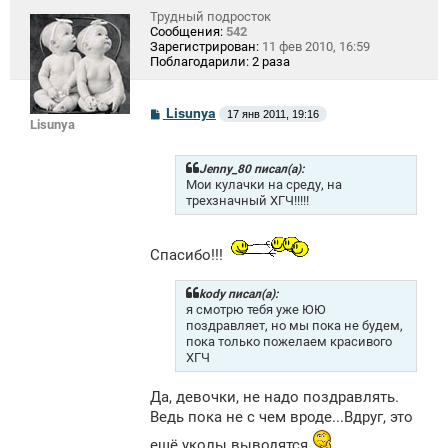
Трудный подросток
Сообщения:
542
Зарегистрирован:
11 фев 2010, 16:59
Поблагодарили:
2 раза
С
Lisunya
17 янв 2011, 19:16
Lisunya
о
о
б
щ
Jenny_80 писал(а):
е
Мои кулачки на среду, на
н
трехзначный ХГЧ!!!!!
и
е
Спасибо!!!
kody писал(а):
я смотрю тебя уже ЮЮ
поздравляет, но мы пока не будем,
пока только пожелаем красивого
ХГЧ
Да, девочки, не надо поздравлять.
Ведь пока не с чем вроде...Вдруг, это
ещё уколы выводятся