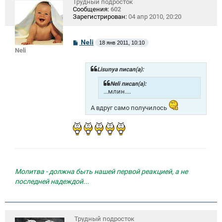
Трудный подросток
Сообщения:
602
Зарегистрирован:
04 апр 2010, 20:20
С
Neli
18 янв 2011, 10:10
о
Neli
о
б
щ
Lisunya писал(а):
е
н
Neli писал(а):
и
...млин....
е
А вдруг само получилось
Молитва - должна быть нашей первой реакцией, а не
последней надеждой...
Трудный подросток