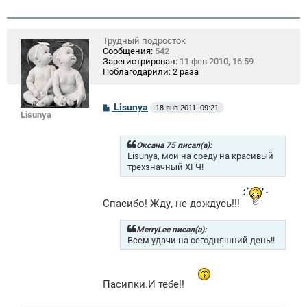
Трудный подросток
Сообщения:
542
Зарегистрирован:
11 фев 2010, 16:59
Поблагодарили:
2 раза
С
Lisunya
18 янв 2011, 09:21
Lisunya
о
о
б
щ
Оксана 75 писал(а):
е
Lisunya, мои на среду на красивый
н
трехзначный ХГЧ!
и
е
Спасибо! Жду, не дождусь!!!
MerryLee писал(а):
Всем удачи на сегодняшний день!!
Пасипки.И тебе!!