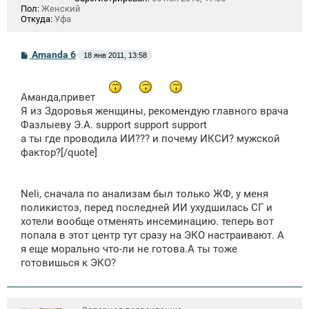
Пол:
Женский
Откуда:
Уфа
С
Amanda 6
18 янв 2011, 13:58
о
о
б
щ
Аманда,привет
е
Я из Здоровья женщины, рекомендую главного врача
н
и
Фазлыеву Э.А. support support support
е
а ты где проводила ИИ??? и почему ИКСИ? мужской
фактор?[/quote]
Neli, сначала по анализам был только ЖФ, у меня
поликистоз, перед последней ИИ ухудшилась СГ и
хотели вообще отменять инсеминацию. теперь вот
попала в этот центр тут сразу на ЭКО настраивают. А
я еще морально что-ли не готова.А ты тоже
готовишься к ЭКО?