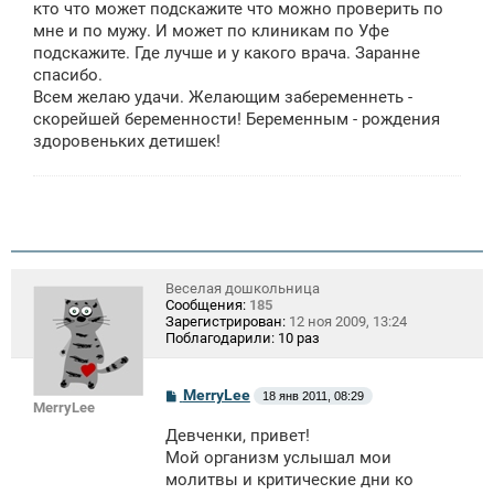
кто что может подскажите что можно проверить по
мне и по мужу. И может по клиникам по Уфе
подскажите. Где лучше и у какого врача. Заранне
спасибо.
Всем желаю удачи. Желающим забеременнеть -
скорейшей беременности! Беременным - рождения
здоровеньких детишек!
Веселая дошкольница
Сообщения:
185
Зарегистрирован:
12 ноя 2009, 13:24
Поблагодарили:
10 раз
С
MerryLee
18 янв 2011, 08:29
MerryLee
о
о
Девченки, привет!
б
щ
Мой организм услышал мои
е
молитвы и критические дни ко
н