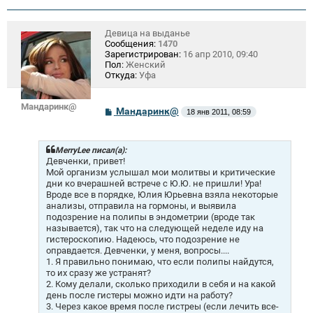
Девица на выданье
Сообщения:
1470
Зарегистрирован:
16 апр 2010, 09:40
Пол:
Женский
Откуда:
Уфа
Мандаринк@
С
Мандаринк@
18 янв 2011, 08:59
о
о
б
щ
MerryLee писал(а):
е
Девченки, привет!
н
Мой организм услышал мои молитвы и критические
и
дни ко вчерашней встрече с Ю.Ю. не пришли! Ура!
е
Вроде все в порядке, Юлия Юрьевна взяла некоторые
анализы, отправила на гормоны, и выявила
подозрение на полипы в эндометрии (вроде так
называется), так что на следующей неделе иду на
гистероскопию. Надеюсь, что подозрение не
оправдается. Девченки, у меня, вопросы....
1. Я правильно понимаю, что если полипы найдутся,
то их сразу же устранят?
2. Кому делали, сколько приходили в себя и на какой
день после гистеры можно идти на работу?
3. Через какое время после гистреы (если лечить все-