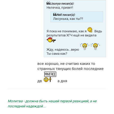
щ
Lisunya писал(а):
е
Нелечка, привет!
н
и
Neli писал(а):
е
Лисунька, как ты??
Я пока не понимаю, как я
Ведь
результатов ХГЧ ещё не видела
Жду, надеюсь...верю
Ты сама как?
все хорошо, не считаю каких то
странных тянущих болей последние
дв
а дня
Молитва - должна быть нашей первой реакцией, а не
последней надеждой...