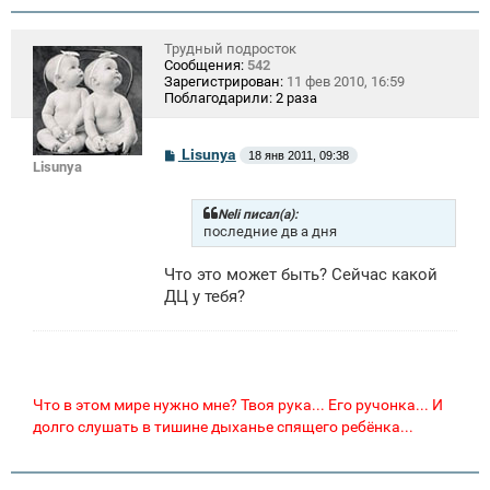
Трудный подросток
Сообщения:
542
Зарегистрирован:
11 фев 2010, 16:59
Поблагодарили:
2 раза
С
Lisunya
18 янв 2011, 09:38
Lisunya
о
о
б
щ
Neli писал(а):
е
последние дв а дня
н
и
Что это может быть? Сейчас какой
е
ДЦ у тебя?
Что в этом мире нужно мне? Твоя рука... Его ручонка... И
долго слушать в тишине дыханье спящего ребёнка...