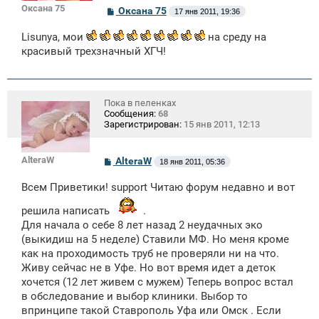
Оксана 75
С
Оксана 75
17 янв 2011, 19:36
о
о
Lisunya, мои
на среду на
б
щ
красивый трехзначный ХГЧ!
е
н
и
е
Пока в пеленках
Сообщения:
68
Зарегистрирован:
15 янв 2011, 12:13
AlteraW
С
AlteraW
18 янв 2011, 05:36
о
о
Всем Приветики! support Читаю форум недавно и вот
б
щ
решила написать
е
.
н
Для начала о себе 8 лет назад 2 неудачных эко
и
(выкидиш на 5 неделе) Ставили МФ. Но меня кроме
е
как на проходимость труб не проверяли ни на что.
Живу сейчас не в Уфе. Но вот время идет а деток
хочется (12 лет живем с мужем) Теперь вопрос встал
в обследование и выбор клиники. Выбор то
впринципе такой Ставрополь Уфа или Омск . Если