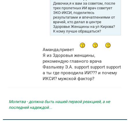
е
Девочки,я к вам за советом, после
н
трех пролетных ИИ врач советует
и
ЭКО-ИКСИ, поделитесь
е
результатами и впечатлениями от
врачей, кто делал в центре
Здоровье Женщины на ул Кирова?
К кому лучше обращаться?
Аманда,привет
Я из Здоровья женщины,
рекомендую главного врача
Фазлыеву Э.А. support support support
а ты где проводила ИИ??? и почему
ИКСИ? мужской фактор?
Молитва - должна быть нашей первой реакцией, а не
последней надеждой...