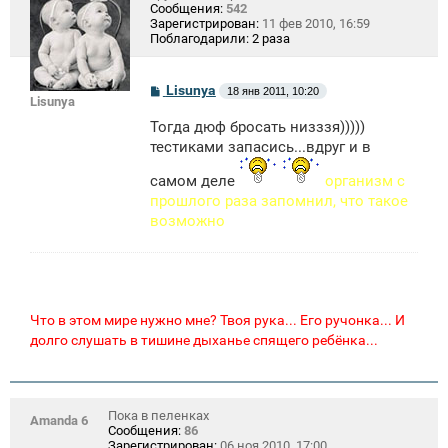
Сообщения:
542
Зарегистрирован:
11 фев 2010, 16:59
Поблагодарили:
2 раза
С
Lisunya
18 янв 2011, 10:20
Lisunya
о
о
Тогда дюф бросать низззя)))))
б
щ
тестиками запасись...вдруг и в
е
н
самом деле
организм с
и
прошлого раза запомнил, что такое
е
возможно
Что в этом мире нужно мне? Твоя рука... Его ручонка... И
долго слушать в тишине дыханье спящего ребёнка...
Пока в пеленках
Amanda 6
Сообщения:
86
Зарегистрирован:
06 ноя 2010, 17:00