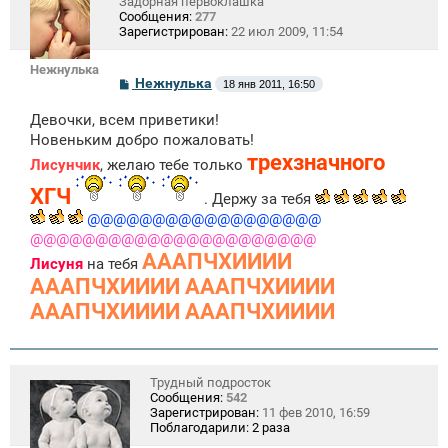
Задорная первоклашка
Сообщения:
277
Зарегистрирован:
22 июл 2009, 11:54
Нежнулька
С
Нежнулька
18 янв 2011, 16:50
о
о
Девочки, всем приветики!
б
щ
Новеньким добро пожаловать!
е
трехзначного
Лисунчик
, желаю тебе только
н
и
ХГЧ
е
. Держу за тебя
@@@@@@@@@@@@@@@@@@
@@@@@@@@@@@@@@@@@@@@@@
АААПЧХИИИИ
Лисуня
на тебя
АААПЧХИИИИ АААПЧХИИИИ
АААПЧХИИИИ АААПЧХИИИИ
Трудный подросток
Сообщения:
542
Зарегистрирован:
11 фев 2010, 16:59
Поблагодарили:
2 раза