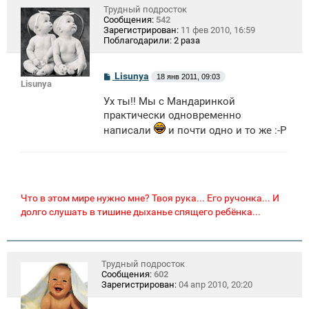
Трудный подросток
Сообщения:
542
Зарегистрирован:
11 фев 2010, 16:59
Поблагодарили:
2 раза
С
Lisunya
18 янв 2011, 09:03
Lisunya
о
о
Ух ты!! Мы с Мандаринкой
б
щ
практически одновременно
е
написали
и почти одно и то же :-P
н
и
е
Что в этом мире нужно мне? Твоя рука... Его ручонка... И
долго слушать в тишине дыханье спящего ребёнка...
Трудный подросток
Сообщения:
602
Зарегистрирован:
04 апр 2010, 20:20