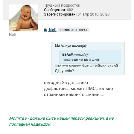
Трудный подросток
Сообщения:
602
Зарегистрирован:
04 апр 2010, 20:20
С
Neli
18 янв 2011, 09:47
о
Neli
о
б
щ
Lisunya писал(а):
е
н
Neli писал(а):
и
последние дв а дня
е
Что это может быть? Сейчас какой
ДЦ у тебя?
сегодня 25 д.ц....пью
дюфастон....может ПМС..только
странный какой-то...млин....
Молитва - должна быть нашей первой реакцией, а не
последней надеждой...