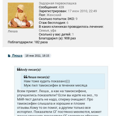
Задорная первоклашка
Сообщения:
428
Зарегистрирован:
17 июн 2010, 22:49
Пол:
Женский
Сколько попыток ЭКО:
9
Стаж бесплодия:
6
В каких клиниках проводилось лечение:
Семья, уфа
Люша
Сколько у вас детей:
1
Благодарил (а):
908 раз
Поблагодарили:
182 раза
С
Люша
18 янв 2011, 18:15
о
о
б
щ
kody писал(а):
е
н
Люша писал(а):
и
Нам тоже худеть показано)))
е
Муж пил тамоксифен в течении месяца
Всем привет. Люша , а как на тамоксифене,
улучшились показатели? Если вы идете на эко , то
МАR-тест делать не надо, сперму очищают. Про
тамоксифен слышала и хорошие и плохие
отзывы.Кому то он помог, а другим только все
испортил. Показатели СГ постянно меняются, может
лучше улучшить показатели СГ здоровым образом