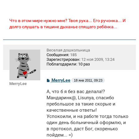
Что в этом мире нужно мне? Твоя рука... Его ручонка... И
долго слушать в тишине дыханье спящего ребёнка...
Веселая дошкольница
Сообщения:
185
Зарегистрирован:
12 ноя 2009, 13:24
Поблагодарили:
10 раз
С
MerryLee
18 янв 2011, 09:23
MerryLee
о
о
А, что б я без вас делала!?
б
щ
Мандаринк@, Lisunya, спасибо
е
пребольшое за такие скорые и
н
качественные ответы!
и
е
Успокоили, и на работе тогда только
один день больничный оформлю, и
в протокол, даст Бог, скоренько
пойдем... =)