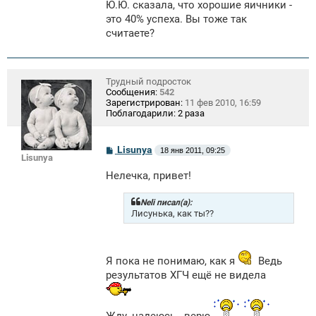
Ю.Ю. сказала, что хорошие яичники -
это 40% успеха. Вы тоже так
считаете?
Трудный подросток
Сообщения:
542
Зарегистрирован:
11 фев 2010, 16:59
Поблагодарили:
2 раза
С
Lisunya
18 янв 2011, 09:25
Lisunya
о
о
Нелечка, привет!
б
щ
е
Neli писал(а):
н
Лисунька, как ты??
и
е
Я пока не понимаю, как я
Ведь
результатов ХГЧ ещё не видела
Жду, надеюсь...верю