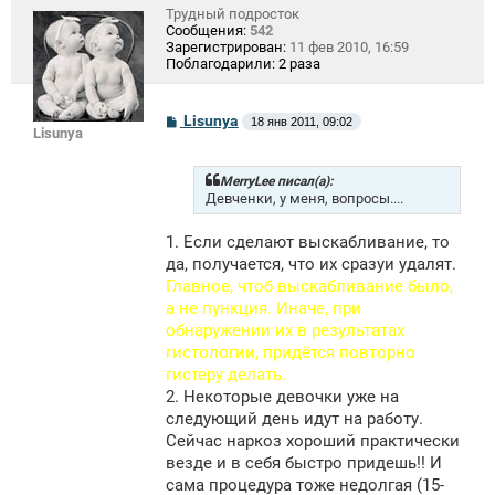
Трудный подросток
Сообщения:
542
Зарегистрирован:
11 фев 2010, 16:59
Поблагодарили:
2 раза
С
Lisunya
18 янв 2011, 09:02
Lisunya
о
о
б
щ
MerryLee писал(а):
е
Девченки, у меня, вопросы....
н
и
1. Если сделают выскабливание, то
е
да, получается, что их сразуи удалят.
Главное, чтоб выскабливание было,
а не пункция. Иначе, при
обнаружении их в результатах
гистологии, придётся повторно
гистеру делать.
2. Некоторые девочки уже на
следующий день идут на работу.
Сейчас наркоз хороший практически
везде и в себя быстро придешь!! И
сама процедура тоже недолгая (15-