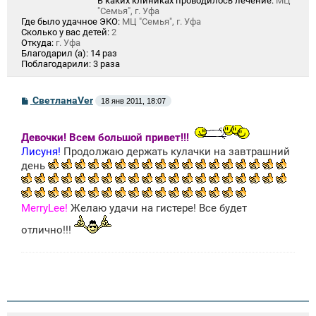
В каких клиниках проводилось лечение:
МЦ
"Семья", г. Уфа
Где было удачное ЭКО:
МЦ "Семья", г. Уфа
Сколько у вас детей:
2
Откуда:
г. Уфа
Благодарил (а):
14 раз
Поблагодарили:
3 раза
С
СветланаVer
18 янв 2011, 18:07
о
о
б
Девочки! Всем большой привет!!!
щ
е
Лисуня!
Продолжаю держать кулачки на завтрашний
н
день
и
е
MerryLee!
Желаю удачи на гистере! Все будет
отлично!!!