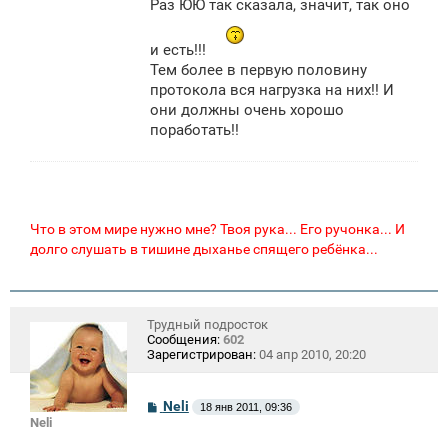
Раз ЮЮ так сказала, значит, так оно
и есть!!!
Тем более в первую половину
протокола вся нагрузка на них!! И
они должны очень хорошо
поработать!!
Что в этом мире нужно мне? Твоя рука... Его ручонка... И
долго слушать в тишине дыханье спящего ребёнка...
Трудный подросток
Сообщения:
602
Зарегистрирован:
04 апр 2010, 20:20
С
Neli
18 янв 2011, 09:36
о
Neli
о
б