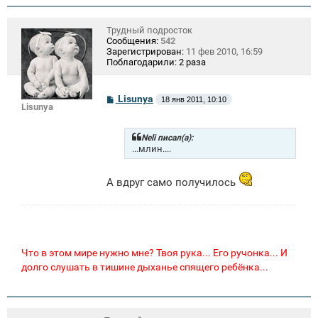
Трудный подросток
Сообщения:
542
Зарегистрирован:
11 фев 2010, 16:59
Поблагодарили:
2 раза
С
Lisunya
18 янв 2011, 10:10
Lisunya
о
о
б
щ
Neli писал(а):
е
...млин....
н
и
е
А вдруг само получилось
Что в этом мире нужно мне? Твоя рука... Его ручонка... И
долго слушать в тишине дыханье спящего ребёнка...