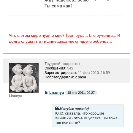
Ты сама как?
Что в этом мире нужно мне? Твоя рука... Его ручонка... И
долго слушать в тишине дыханье спящего ребёнка...
Трудный подросток
Сообщения:
542
Зарегистрирован:
11 фев 2010, 16:59
Поблагодарили:
2 раза
С
Lisunya
18 янв 2011, 09:27
Lisunya
о
о
б
щ
MerryLee писал(а):
е
Ю.Ю. сказала, что хорошие
н
яичники - это 40% успеха. Вы тоже
и
так считаете?
е