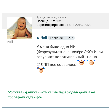
Трудный подросток
Сообщения:
602
Зарегистрирован:
04 апр 2010, 20:20
С
Neli
17 янв 2011, 19:07
о
Neli
о
У меня было одно ИИ
б
щ
(безрезультатно, в ноябре ЭКО+Икси,
е
результат положительный...но на
н
и
21ДПП все сорвалось
е
Молитва - должна быть нашей первой реакцией, а не
последней надеждой...