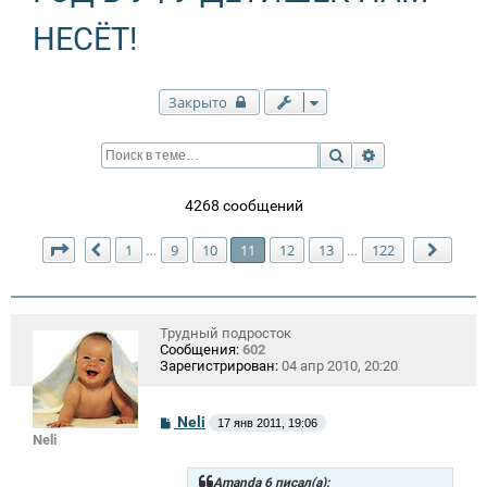
НЕСЁТ!
Закрыто
Поиск
Расширенный п
4268 сообщений
Страница
11
из
122
1
9
10
11
12
13
122
…
…
Пред.
След.
Трудный подросток
Сообщения:
602
Зарегистрирован:
04 апр 2010, 20:20
С
Neli
17 янв 2011, 19:06
о
Neli
о
б
щ
Amanda 6 писал(а):