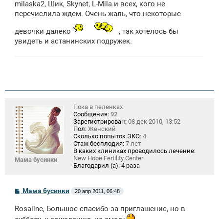
milaska2, Шик, Skynet, L-Mila и всех, кого не
перечислила ждем. Очень жаль, что некоторые
девочки далеко
, так хотелось бы
увидеть и астанинских подружек.
Пока в пеленках
Сообщения:
92
Зарегистрирован:
08 дек 2010, 13:52
Пол:
Женский
Сколько попыток ЭКО:
4
Стаж бесплодия:
7 лет
В каких клиниках проводилось лечение:
New Hope Fertility Center
Мама бусинки
Благодарил (а):
4 раза
С
Мама бусинки
20 апр 2011, 06:48
о
о
Rosaline, Большое спасибо за приглашение, но в
б
щ