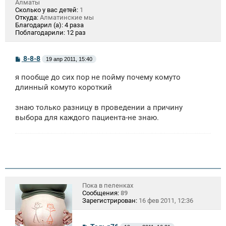
Алматы
Сколько у вас детей:
1
Откуда:
Алматинские мы
Благодарил (а):
4 раза
Поблагодарили:
12 раз
С
8-8-8
19 апр 2011, 15:40
о
о
я пообще до сих пор не пойму почему комуто
б
щ
длинный комуто короткий
е
н
знаю только разницу в проведении а причину
и
е
выбора для каждого пациента-не знаю.
Пока в пеленках
Сообщения:
89
Зарегистрирован:
16 фев 2011, 12:36
С