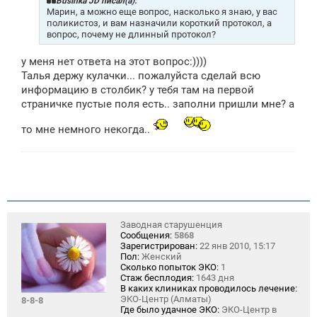
Businka JD писал(а):
е
Марин, а можно еще вопрос, насколько я знаю, у вас
н
поликистоз, и вам назначили короткий протокол, а
и
вопрос, почему не длинный протокол?
е
у меня нет ответа на этот вопрос:))))
Талья держу кулачки... пожалуйста сделай всю
информацию в столбик? у тебя там на первой
страничке пустые поля есть.. заполни пришли мне? а
то мне немного некогда..
Заводная старушенция
Сообщения:
5868
Зарегистрирован:
22 янв 2010, 15:17
Пол:
Женский
Сколько попыток ЭКО:
1
Стаж бесплодия:
1643 дня
В каких клиниках проводилось лечение:
ЭКО-Центр (Алматы)
8-8-8
Где было удачное ЭКО:
ЭКО-Центр в