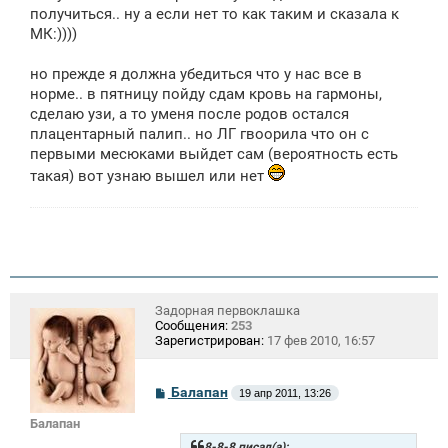
е
получиться.. ну а если нет то как таким и сказала к
н
МК:))))
и
е
но прежде я должна убедиться что у нас все в
норме.. в пятницу пойду сдам кровь на гармоны,
сделаю узи, а то уменя после родов остался
плацентарный палип.. но ЛГ гвоорила что он с
первыми месюками выйдет сам (вероятность есть
такая) вот узнаю вышел или нет
Задорная первоклашка
Сообщения:
253
Зарегистрирован:
17 фев 2010, 16:57
С
Балапан
19 апр 2011, 13:26
о
о
Балапан
б
щ
8-8-8 писал(а):