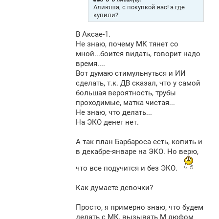
е
Алиюша, с покупкой вас! а где
н
купили?
и
е
В Аксае-1.
Не знаю, почему МК тянет со
мной...боится видать, говорит надо
время....
Вот думаю стимульнуться и ИИ
сделать, т.к. ДВ сказал, что у самой
большая вероятность, трубы
проходимые, матка чистая...
Не знаю, что делать...
На ЭКО денег нет.
А так план Барбароса есть, копить и
в декабре-январе на ЭКО. Но верю,
что все подучится и без ЭКО.
Как думаете девочки?
Просто, я примерно знаю, что будем
делать с МК, вызывать М дюфом