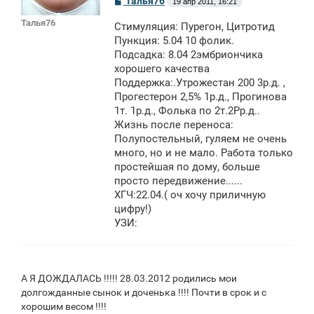
Талья76
19 апр 2011, 16:21
о
о
Талья76
Стимуляция: Пурегон, Цитротид
б
щ
Пункция: 5.04 10 фолик.
е
Подсадка: 8.04 2эмбриончика
н
хорошего качества
и
е
Поддержка:.Утрожестан 200 3р.д. ,
Прогестерон 2,5% 1р.д., Прогинова
1т. 1р.д., Фолька по 2т.2Рр.д..
Жизнь после переноса:
Полупостельный, гуляем не очень
много, но и не мало. Работа только
простейшая по дому, больше
просто передвижение......
ХГЧ:22.04.( оч хочу приличную
цифру!)
УЗИ:
А Я ДОЖДАЛАСЬ !!!!! 28.03.2012 родились мои
долгожданные сынок и доченька !!!! Почти в срок и с
хорошим весом !!!!