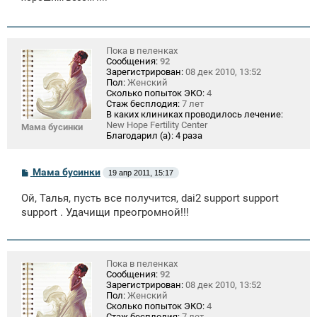
Пока в пеленках
Сообщения:
92
Зарегистрирован:
08 дек 2010, 13:52
Пол:
Женский
Сколько попыток ЭКО:
4
Стаж бесплодия:
7 лет
В каких клиниках проводилось лечение:
New Hope Fertility Center
Мама бусинки
Благодарил (а):
4 раза
С
Мама бусинки
19 апр 2011, 15:17
о
о
Ой, Талья, пусть все получится, dai2 support support
б
щ
support . Удачищи преогромной!!!
е
н
и
е
Пока в пеленках
Сообщения:
92
Зарегистрирован:
08 дек 2010, 13:52
Пол:
Женский
Сколько попыток ЭКО:
4
Стаж бесплодия:
7 лет