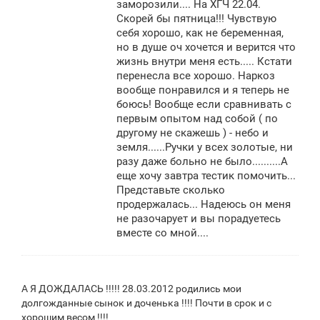
заморозили.... На ХГЧ 22.04.
Скорей бы пятница!!! Чувствую
себя хорошо, как не беременная,
но в душе оч хочется и верится что
жизнь внутри меня есть..... Кстати
перенесла все хорошо. Наркоз
вообще понравился и я теперь не
боюсь! Вообще если сравнивать с
первым опытом над собой ( по
другому не скажешь ) - небо и
земля......Ручки у всех золотые, ни
разу даже больно не было..........А
еще хочу завтра тестик помочить...
Представьте сколько
продержалась... Надеюсь он меня
не разочарует и вы порадуетесь
вместе со мной....
А Я ДОЖДАЛАСЬ !!!!! 28.03.2012 родились мои
долгожданные сынок и доченька !!!! Почти в срок и с
хорошим весом !!!!