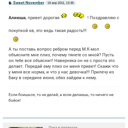
С
Sweet November
19 апр 2011, 13:35
о
о
б
Алиюша
, привет дорогая
! Поздравляю с
щ
е
н
покупкой кв, это ведь такая радость!!!
и
е
А ты поставь вопрос ребром перед М.К-мол
объясните мне плиз, почему тянете со мной? Пусть
он тебе все объяснит! Наверняка он не с проста это
делает. Передай ему плиз он меня привет! Скажи что
у меня все норма, и что у нас девочка!!! Прилечу из
Баку в середине июня, обяз зайдем к нему.
Если боишься, то не делай, а если делаешь, то ничего не
бойся!
Пока в пеленках