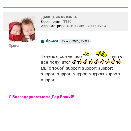
Девица на выданье
Сообщения:
1180
Зарегистрирован:
03 июл 2009, 17:04
С
Хрыся
19 апр 2011, 19:08
о
Хрыся
о
б
Талечка, солнышко
пусть
щ
е
все получится
н
мы с тобой support support support
и
е
support support support support support
support
С Благодарностью за Дар Божий!