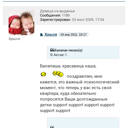
Девица на выданье
Сообщения:
1180
Зарегистрирован:
03 июл 2009, 17:04
С
Хрыся
19 апр 2011, 19:17
о
Хрыся
о
б
щ
Балапан писал(а):
е
В Аксае-1.
н
и
Балапаша, красавица наша,
е
поздравляю, мне
кажется, это важный психологический
момент, что теперь у вас есть своя
квартира, куда обязательно
попросятся Ваши долгожданные
детки support support support support
support support