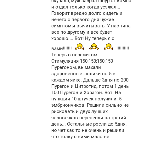
скучала, муж забрал шнур от компа
и отдал только когда уезжал...
Говорит вредно долго сидеть и
нечего с первого дня чужие
симптомы вычитывать. У нас типа
все по другому и все будет
хорошо.... Вот! Ну теперь я с
вами!!!!!!!
!!!!!!!!!!
Теперь о пережитом......
Стимуляция 150;150;150;150
Пурегоном, вымахали
здоровенные фолики по 5 в
каждом яике. Дальше 3дня по 200
Пурегон и Цитротид, потом 1 день
100 Пурегон и Хорагон. Вот! На
пункции 10 штучек получили. 5
эмбриончиков. Решили сильно не
рисковать и двух лучших
человечков перенесли на третий
день... Остальные росли до 5дня,
но чет как то не очень и решили
что толку с ними мало не