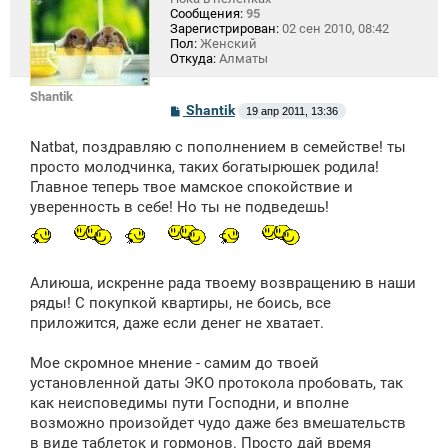
Сообщения:
95
Зарегистрирован:
02 сен 2010, 08:42
Пол:
Женский
Откуда:
Алматы
Shantik
С
Shantik
19 апр 2011, 13:36
о
о
Natbat, поздравляю с пополнением в семействе! ты
б
щ
просто молодчинка, таких богатырюшек родила!
е
Главное теперь твое мамское спокойствие и
н
уверенность в себе! Но ты не подведешь!
и
е
Алиюша, искренне рада твоему возвращению в наши
ряды! С покупкой квартиры, не боись, все
приложится, даже если денег не хватает.
Мое скромное мнение - самим до твоей
установленной даты ЭКО протокола пробовать, так
как неисповедимы пути Господни, и вполне
возможно произойдет чудо даже без вмешательств
в виде таблеток и гормонов. Просто дай время