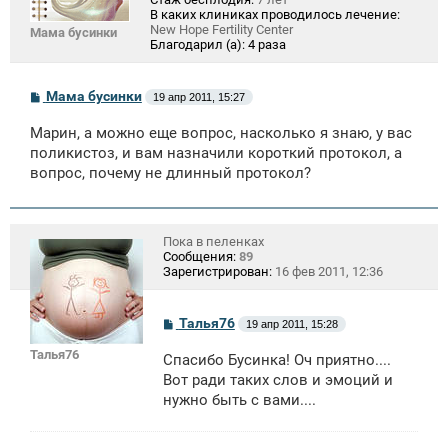
В каких клиниках проводилось лечение:
New Hope Fertility Center
Мама бусинки
Благодарил (а):
4 раза
С
Мама бусинки
19 апр 2011, 15:27
о
о
Марин, а можно еще вопрос, насколько я знаю, у вас
б
щ
поликистоз, и вам назначили короткий протокол, а
е
вопрос, почему не длинный протокол?
н
и
е
Пока в пеленках
Сообщения:
89
Зарегистрирован:
16 фев 2011, 12:36
С
Талья76
19 апр 2011, 15:28
о
о
Талья76
Спасибо Бусинка! Оч приятно....
б
щ
Вот ради таких слов и эмоций и
е
нужно быть с вами....
н
и
е