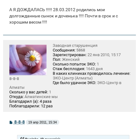
А Я ДОЖДАЛАСЬ !!!!! 28.03.2012 родились мои
долгожданные сынок и доченька !!!! Почти в срок и с
хорошим весом !!!!
Заводная старушенция
Сообщения:
5868
Зарегистрирован:
22 янв 2010, 15:17
Пол:
Женский
Сколько попыток ЭКО:
1
Стаж бесплодия:
1643 дня
В каких клиниках проводилось лечение:
ЭКО-Центр (Алматы)
8-8-8
Где было удачное ЭКО:
ЭКО-Центр в
Алматы
Сколько у вас детей:
1
Откуда:
Алматинские мы
Благодарил (а):
4 раза
Поблагодарили:
12 раз
С
8-8-8
19 апр 2011, 15:34
о
о
б
щ