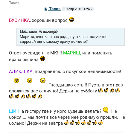
Тасик
С
Тасик
19 апр 2011, 12:45
о
о
БУСИНКА
, хороший вопрос
б
щ
е
Businka JD писал(а):
н
Марина, очень за вас рада, пусть все получится.
и
support А вы к какому врачу пойдете?
е
Ответ очевиден - к МК!!!!
МАРИШ,
или поменять
врача решила
АЛИЮШКА,
поздравляю с покупкой недвижимости!
Гнездышко есть!!! Пусть в этот раз
сложится все отлично! Держи на субботу
ШИК
, а гистеру где и у кого будешь делать?
Не
бойся.....мы почти все через нее родимую прошли. Не
больно! Держи на завтра