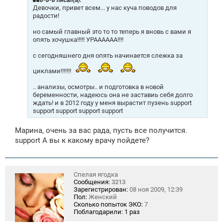
8-8-8 писал(а):
е
Девочки, привет всем... у нас куча поводов для
н
радости!
и
е
но самый главный это то то теперь я вновь с вами я
опять хочушка!!!!! УРАААААА!!!!
с сегодняшнего дня опять начинается слежка за
циклами!!!!!!!
.. анализы, осмотры.. и подготовка в новой
беременности, надеюсь она не заставиь себя долго
ждать! и в 2012 году у меня вырастит пузень support
support support support support
Марина, очень за вас рада, пусть все получится.
support А вы к какому врачу пойдете?
Спелая ягодка
Сообщения:
3213
Зарегистрирован:
08 ноя 2009, 12:39
Пол:
Женский
Сколько попыток ЭКО:
7
Поблагодарили:
1 раз