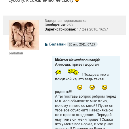
субботу, к сожалению, не смогу
е
н
и
е
Задорная первоклашка
Сообщения:
253
Зарегистрирован:
17 фев 2010, 16:57
С
Балапан
20 апр 2011, 07:27
о
о
Балапан
б
щ
Sweet November писал(а):
е
Алиюша
, привет дорогая
н
и
! Поздравляю с
е
покупкой кв, это ведь такая
радость!!!
А ты поставь вопрос ребром перед
М.К-мол объясните мне плиз,
почему тянете со мной? Пусть он
тебе все объяснит! Наверняка он
не с проста это делает. Передай
ему плиз он меня привет! Скажи
что у меня все норма, и что у нас
девочка!!! Прилечу из Баку в