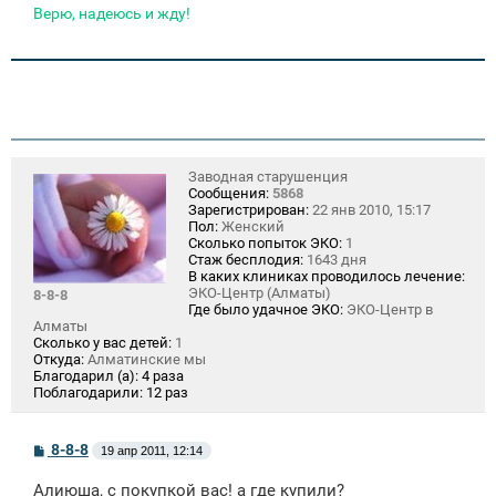
Верю, надеюсь и жду!
Заводная старушенция
Сообщения:
5868
Зарегистрирован:
22 янв 2010, 15:17
Пол:
Женский
Сколько попыток ЭКО:
1
Стаж бесплодия:
1643 дня
В каких клиниках проводилось лечение:
ЭКО-Центр (Алматы)
8-8-8
Где было удачное ЭКО:
ЭКО-Центр в
Алматы
Сколько у вас детей:
1
Откуда:
Алматинские мы
Благодарил (а):
4 раза
Поблагодарили:
12 раз
С
8-8-8
19 апр 2011, 12:14
о
о
Алиюша, с покупкой вас! а где купили?
б