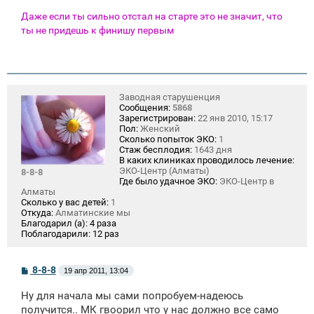
Даже если ты сильно отстал на старте это не значит, что
ты не придешь к финишу первым
Заводная старушенция
Сообщения:
5868
Зарегистрирован:
22 янв 2010, 15:17
Пол:
Женский
Сколько попыток ЭКО:
1
Стаж бесплодия:
1643 дня
В каких клиниках проводилось лечение:
ЭКО-Центр (Алматы)
8-8-8
Где было удачное ЭКО:
ЭКО-Центр в
Алматы
Сколько у вас детей:
1
Откуда:
Алматинские мы
Благодарил (а):
4 раза
Поблагодарили:
12 раз
С
8-8-8
19 апр 2011, 13:04
о
о
Ну для начала мы сами попробуем-надеюсь
б
щ
получится.. МК гвоорил что у нас должно все само