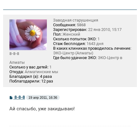
Заводная старушенция
Сообщения:
5868
Зарегистрирован:
22 янв 2010, 15:17
Пол:
Женский
Сколько попыток ЭКО:
1
Стаж бесплодия:
1643 дня
В каких клиниках проводилось лечение:
ЭКО-Центр (Алматы)
8-8-8
Где было удачное ЭКО:
ЭКО-Центр в
Алматы
Сколько у вас детей:
1
Откуда:
Алматинские мы
Благодарил (а):
4 раза
Поблагодарили:
12 раз
С
8-8-8
19 апр 2011, 16:36
о
о
Ай спасыбо, уже закидываю!
б
щ
е
н
и
е