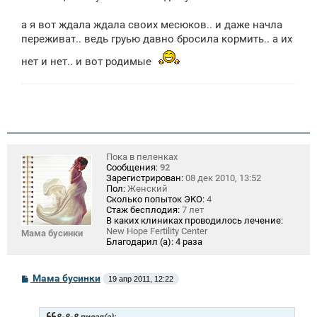
щ
е
а я вот ждала ждала своих месюков.. и даже начла
н
переживат.. ведь груью давно бросила кормить.. а их
и
е
нет и нет.. и вот родимые
Пока в пеленках
Сообщения:
92
Зарегистрирован:
08 дек 2010, 13:52
Пол:
Женский
Сколько попыток ЭКО:
4
Стаж бесплодия:
7 лет
В каких клиниках проводилось лечение:
New Hope Fertility Center
Мама бусинки
Благодарил (а):
4 раза
С
Мама бусинки
19 апр 2011, 12:22
о
о
б
щ