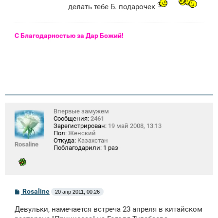
делать тебе Б. подарочек
С Благодарностью за Дар Божий!
Впервые замужем
Сообщения:
2461
Зарегистрирован:
19 май 2008, 13:13
Пол:
Женский
Откуда:
Казахстан
Rosaline
Поблагодарили:
1 раз
С
Rosaline
20 апр 2011, 00:26
о
о
Девульки, намечается встреча 23 апреля в китайском
б
щ