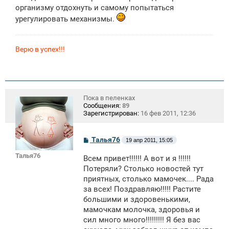
организму отдохнуть и самому попытаться
урегулировать механизмы.
Верю в успех!!!
Пока в пеленках
Сообщения:
89
Зарегистрирован:
16 фев 2011, 12:36
С
Талья76
19 апр 2011, 15:05
о
о
Талья76
Всем привет!!!!!! А вот и я !!!!!!
б
щ
Потеряли? Столько новостей тут
е
приятных, столько мамочек.... Рада
н
за всех! Поздравляю!!!!! Растите
и
е
большими и здоровенькими,
мамочкам молочка, здоровья и
сил много много!!!!!!!!! Я без вас