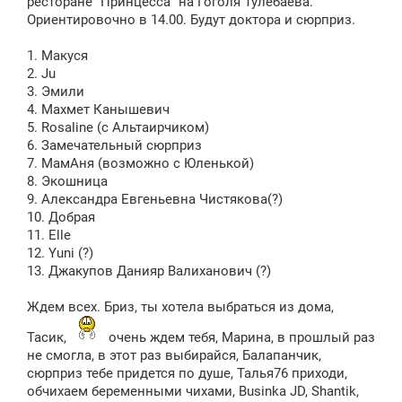
ресторане "Принцесса" на Гоголя Тулебаева.
е
Ориентировочно в 14.00. Будут доктора и сюрприз.
н
и
е
1. Макуся
2. Ju
3. Эмили
4. Махмет Канышевич
5. Rosaline (с Альтаирчиком)
6. Замечательный сюрприз
7. МамАня (возможно с Юленькой)
8. Экошница
9. Александра Евгеньевна Чистякова(?)
10. Добрая
11. Elle
12. Yuni (?)
13. Джакупов Данияр Валиханович (?)
Ждем всех. Бриз, ты хотела выбраться из дома,
Тасик,
очень ждем тебя, Марина, в прошлый раз
не смогла, в этот раз выбирайся, Балапанчик,
сюрприз тебе придется по душе, Талья76 приходи,
обчихаем беременными чихами, Businka JD, Shantik,