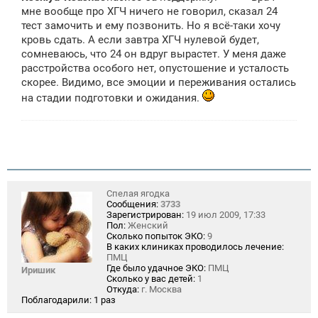
мне вообще про ХГЧ ничего не говорил, сказал 24
тест замочить и ему позвонить. Но я всё-таки хочу
кровь сдать. А если завтра ХГЧ нулевой будет,
сомневаюсь, что 24 он вдруг вырастет. У меня даже
расстройства особого нет, опустошение и усталость
скорее. Видимо, все эмоции и переживания остались
на стадии подготовки и ожидания.
Спелая ягодка
Сообщения:
3733
Зарегистрирован:
19 июл 2009, 17:33
Пол:
Женский
Сколько попыток ЭКО:
9
В каких клиниках проводилось лечение:
ПМЦ
Где было удачное ЭКО:
ПМЦ
Иришик
Сколько у вас детей:
1
Откуда:
г. Москва
Поблагодарили:
1 раз