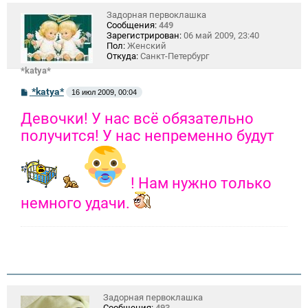
Задорная первоклашка
Сообщения:
449
Зарегистрирован:
06 май 2009, 23:40
Пол:
Женский
Откуда:
Санкт-Петербург
*katya*
С
*katya*
16 июл 2009, 00:04
о
о
Девочки! У нас всё обязательно
б
щ
получится! У нас непременно будут
е
н
и
е
! Нам нужно только
немного удачи.
Задорная первоклашка
Сообщения:
493