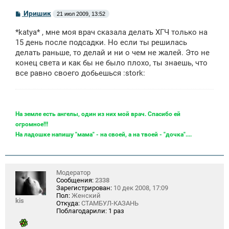
С
Иришик
21 июл 2009, 13:52
о
о
*katya* , мне моя врач сказала делать ХГЧ только на
б
щ
15 день после подсадки. Но если ты решилась
е
делать раньше, то делай и ни о чем не жалей. Это не
н
конец света и как бы не было плохо, ты знаешь, что
и
е
все равно своего добьешься :stork:
На земле есть ангелы, один из них мой врач. Спасибо ей
огромное!!!
На ладошке напишу "мама" - на своей, а на твоей - "дочка"....
Модератор
Сообщения:
2338
Зарегистрирован:
10 дек 2008, 17:09
Пол:
Женский
kis
Откуда:
СТАМБУЛ-КАЗАНЬ
Поблагодарили:
1 раз