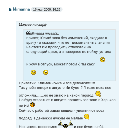
С
klimanna
18 июл 2009, 16:26
о
о
б
щ
Юсик писал(а):
е
н
klimanna писал(а):
и
привет, Юсик! пока без изменений, сходила к
е
врачу - и сказали, что нет доминантныз, значит
не стоит ИИ проводить, отложили на
следующий цикл, а я наверное не пойду, устала
и хочу в отпуск, может потом -) ты как?
Приветик, Климанночка и все девочки!!!!!!!!!
Так у тебя теперь в августе Ии будет? Я тоже пока все
отложила.........но не знаю на какой период.
Но буду стараться в августе попасть все таки в Харьков
на ИИ
Сейчас с работой завал вышел - увольняют всех
подряд, а денежки нужны не малые
Но ничего, прорвемся
и все будет: un04