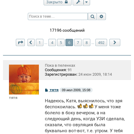
Закрыто
Поиск
Расширенный п
17196 сообщений
Страница
6
из
492
1
4
5
6
7
8
492
…
…
Пред.
След.
Пока в пеленках
Сообщения:
91
Зарегистрирован:
24 июн 2009, 18:14
С
тятя
09 июл 2009, 15:08
о
тятя
о
Надеюсь, Катя, выяснилось, что зря
б
щ
беспокоилась.
У меня тоже
е
болело в боку вечером, а на
н
следующий день, когда УЗИ сделала,
и
е
сказали, что овуляция была
буквально вот-вот, т.е. утром. У тебя