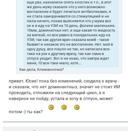
еще раз, назначили опять клостик и т.п., в этот
же день мужу сказали что у него возможно
воспаление и будет лечиться антбиотиками, я
не стала заморачиватся со стимуляцеий и не
пила ничего, позже выясняется что у мужа все
ок и я иду на УЗИ на 10 день, фолики маленькие,
10мм, доминатных нет, и еще какая-то жидкость
за маткой, но все равно в понедельник иду на
УЗИ, так как другая врач сказала моей - такое
бывает и никакое это не воспаление. Нет. моя в
одну душу, все пошло не так, но записала все-
таки на узи к другому врачу, так как сама в
отпуск уходит. Вот и не знаю, что завтра ждет
меня, 10 все-таки мало, хотя....
Как дела, Климанночка?
привет, Юсик! пока без изменений, сходила к врачу -
и сказали, что нет доминантныз, значит не стоит ИИ
проводить, отложили на следующий цикл, а я
наверное не пойду, устала и хочу в отпуск, может
потом -) ты как?