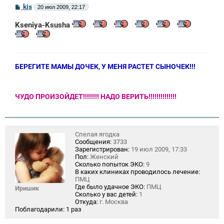
С
kis
20 июл 2009, 22:17
о
о
Kseniya-Ksusha
б
щ
е
н
и
е
БЕРЕГИТЕ МАМЫ ДОЧЕК, У МЕНЯ РАСТЕТ СЫНОЧЕК!!!
ЧУДО ПРОИЗОЙДЕТ!!!!!!!! НАДО ВЕРИТЬ!!!!!!!!!!!!!!
Спелая ягодка
Сообщения:
3733
Зарегистрирован:
19 июл 2009, 17:33
Пол:
Женский
Сколько попыток ЭКО:
9
В каких клиниках проводилось лечение:
ПМЦ
Где было удачное ЭКО:
ПМЦ
Иришик
Сколько у вас детей:
1
Откуда:
г. Москва
Поблагодарили:
1 раз