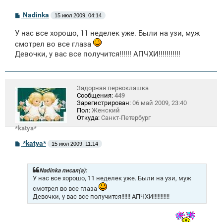
С
Nadinka
15 июл 2009, 04:14
о
о
У нас все хорошо, 11 неделек уже. Были на узи, муж
б
щ
смотрел во все глаза
е
Девочки, у вас все получится!!!!!! АПЧХИ!!!!!!!!!!!
н
и
е
Задорная первоклашка
Сообщения:
449
Зарегистрирован:
06 май 2009, 23:40
Пол:
Женский
Откуда:
Санкт-Петербург
*katya*
С
*katya*
15 июл 2009, 11:14
о
о
б
щ
Nadinka писал(а):
е
У нас все хорошо, 11 неделек уже. Были на узи, муж
н
смотрел во все глаза
и
Девочки, у вас все получится!!!!!! АПЧХИ!!!!!!!!!!!
е