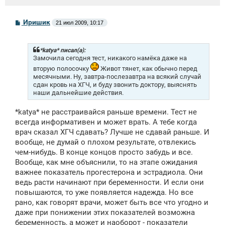
С
Иришик
21 июл 2009, 10:17
о
о
б
щ
*katya* писал(а):
е
Замочила сегодня тест, никакого намёка даже на
н
вторую полосочку
Живот тянет, как обычно перед
и
месячными. Ну, завтра-послезавтра на всякий случай
е
сдан кровь на ХГЧ, и буду звонить доктору, выяснять
наши дальнейшие действия.
*katya* не расстраивайся раньше времени. Тест не
всегда информативен и может врать. А тебе когда
врач сказал ХГЧ сдавать? Лучше не сдавай раньше. И
вообще, не думай о плохом результате, отвлекись
чем-нибудь. В конце концов просто забудь и все.
Вообще, как мне объяснили, то на этапе ожидания
важнее показатель прогестерона и эстрадиола. Они
ведь расти начинают при беременности. И если они
повышаются, то уже появляется надежда. Но все
рано, как говорят врачи, может быть все что угодно и
даже при понижении этих показателей возможна
беременность, а может и наоборот - показатели