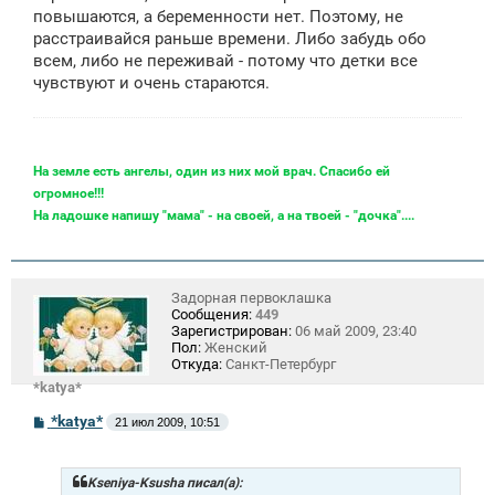
повышаются, а беременности нет. Поэтому, не
расстраивайся раньше времени. Либо забудь обо
всем, либо не переживай - потому что детки все
чувствуют и очень стараются.
На земле есть ангелы, один из них мой врач. Спасибо ей
огромное!!!
На ладошке напишу "мама" - на своей, а на твоей - "дочка"....
Задорная первоклашка
Сообщения:
449
Зарегистрирован:
06 май 2009, 23:40
Пол:
Женский
Откуда:
Санкт-Петербург
*katya*
С
*katya*
21 июл 2009, 10:51
о
о
б
щ
Kseniya-Ksusha писал(а):