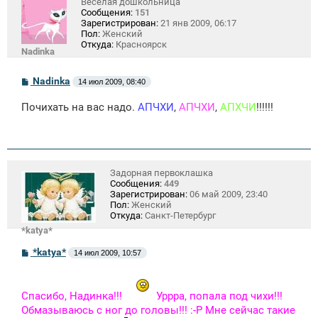
Веселая дошкольница
Сообщения:
151
Зарегистрирован:
21 янв 2009, 06:17
Пол:
Женский
Откуда:
Красноярск
Nadinka
С
Nadinka
14 июл 2009, 08:40
о
о
Почихать на вас надо.
АПЧХИ
,
АПЧХИ
,
АПХЧИ
!!!!!!
б
щ
е
н
и
е
Задорная первоклашка
Сообщения:
449
Зарегистрирован:
06 май 2009, 23:40
Пол:
Женский
Откуда:
Санкт-Петербург
*katya*
С
*katya*
14 июл 2009, 10:57
о
о
б
щ
Спасибо, Надинка!!!
Уррра, попала под чихи!!!
е
Обмазываюсь с ног до головы!!! :-Р Мне сейчас такие
н