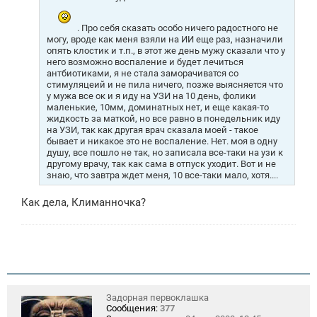
. Про себя сказать особо ничего радостного не
могу, вроде как меня взяли на ИИ еще раз, назначили
опять клостик и т.п., в этот же день мужу сказали что у
него возможно воспаление и будет лечиться
антбиотиками, я не стала заморачиватся со
стимуляцеий и не пила ничего, позже выясняется что
у мужа все ок и я иду на УЗИ на 10 день, фолики
маленькие, 10мм, доминатных нет, и еще какая-то
жидкость за маткой, но все равно в понедельник иду
на УЗИ, так как другая врач сказала моей - такое
бывает и никакое это не воспаление. Нет. моя в одну
душу, все пошло не так, но записала все-таки на узи к
другому врачу, так как сама в отпуск уходит. Вот и не
знаю, что завтра ждет меня, 10 все-таки мало, хотя....
Как дела, Климанночка?
Задорная первоклашка
Сообщения:
377