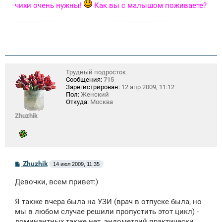
и
чихи очень нужны!
Как вы с малышом поживаете?
е
Трудный подросток
Сообщения:
715
Зарегистрирован:
12 апр 2009, 11:12
Пол:
Женский
Откуда:
Москва
Zhuzhik
С
Zhuzhik
14 июл 2009, 11:35
о
о
Девочки, всем привет:)
б
щ
е
Я также вчера была на УЗИ (врач в отпуске была, но
н
мы в любом случае решили пропустить этот цикл) -
и
е
доминантных также нет, эндометрий практически