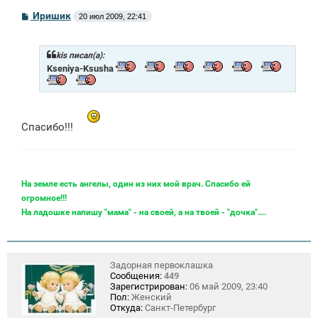
С
Иришик
20 июл 2009, 22:41
о
о
б
щ
kis писал(а):
е
Kseniya-Ksusha
н
и
е
Спасибо!!!
На земле есть ангелы, один из них мой врач. Спасибо ей
огромное!!!
На ладошке напишу "мама" - на своей, а на твоей - "дочка"....
Задорная первоклашка
Сообщения:
449
Зарегистрирован:
06 май 2009, 23:40
Пол:
Женский
Откуда:
Санкт-Петербург