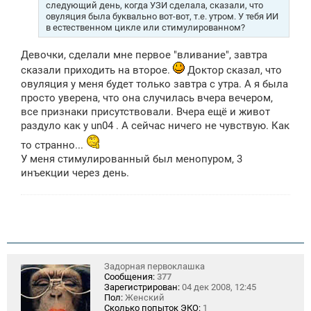
следующий день, когда УЗИ сделала, сказали, что
е
овуляция была буквально вот-вот, т.е. утром. У тебя ИИ
в естественном цикле или стимулированном?
Девочки, сделали мне первое "вливание", завтра
сказали приходить на второе.
Доктор сказал, что
овуляция у меня будет только завтра с утра. А я была
просто уверена, что она случилась вчера вечером,
все признаки присутствовали. Вчера ещё и живот
раздуло как у un04 . А сейчас ничего не чувствую. Как
то странно...
У меня стимулированный был менопуром, 3
инъекции через день.
Задорная первоклашка
Сообщения:
377
Зарегистрирован:
04 дек 2008, 12:45
Пол:
Женский
Сколько попыток ЭКО:
1