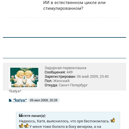
ИИ в естественном цикле или
стимулированном?
Задорная первоклашка
Сообщения:
449
Зарегистрирован:
06 май 2009, 23:40
Пол:
Женский
Откуда:
Санкт-Петербург
*katya*
С
*katya*
09 июл 2009, 20:28
о
о
б
щ
тятя писал(а):
е
Надеюсь, Катя, выяснилось, что зря беспокоилась.
н
У меня тоже болело в боку вечером, а на
и