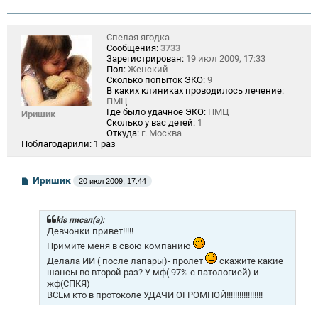
Спелая ягодка
Сообщения:
3733
Зарегистрирован:
19 июл 2009, 17:33
Пол:
Женский
Сколько попыток ЭКО:
9
В каких клиниках проводилось лечение:
ПМЦ
Где было удачное ЭКО:
ПМЦ
Иришик
Сколько у вас детей:
1
Откуда:
г. Москва
Поблагодарили:
1 раз
С
Иришик
20 июл 2009, 17:44
о
о
б
щ
kis писал(а):
е
Девчонки привет!!!!!
н
Примите меня в свою компанию
и
е
Делала ИИ ( после лапары)- пролет
скажите какие
шансы во второй раз? У мф( 97% с патологией) и
жф(СПКЯ)
ВСЕм кто в протоколе УДАЧИ ОГРОМНОЙ!!!!!!!!!!!!!!!!!