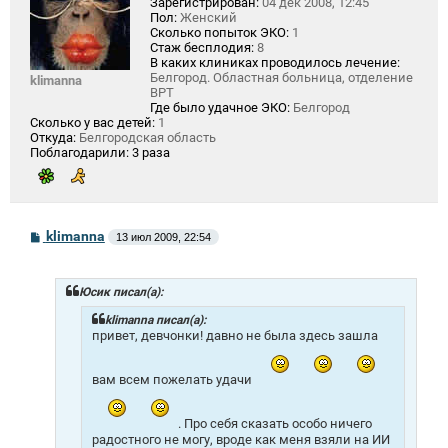
Зарегистрирован:
04 дек 2008, 12:45
Пол:
Женский
Сколько попыток ЭКО:
1
Стаж бесплодия:
8
В каких клиниках проводилось лечение:
Белгород. Областная больница, отделение
klimanna
ВРТ
Где было удачное ЭКО:
Белгород
Сколько у вас детей:
1
Откуда:
Белгородская область
Поблагодарили:
3 раза
С
klimanna
13 июл 2009, 22:54
о
о
б
щ
Юсик писал(а):
е
н
klimanna писал(а):
и
привет, девчонки! давно не была здесь зашла
е
вам всем пожелать удачи
. Про себя сказать особо ничего
радостного не могу, вроде как меня взяли на ИИ