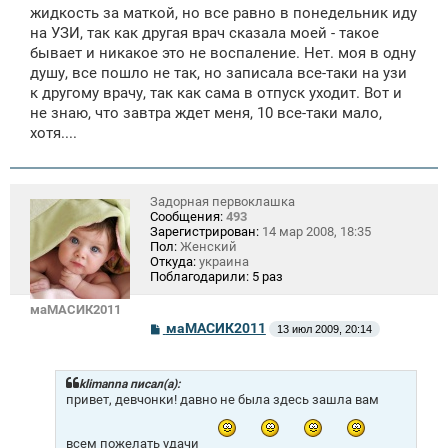
жидкость за маткой, но все равно в понедельник иду
на УЗИ, так как другая врач сказала моей - такое
бывает и никакое это не воспаление. Нет. моя в одну
душу, все пошло не так, но записала все-таки на узи
к другому врачу, так как сама в отпуск уходит. Вот и
не знаю, что завтра ждет меня, 10 все-таки мало,
хотя....
Задорная первоклашка
Сообщения:
493
Зарегистрирован:
14 мар 2008, 18:35
Пол:
Женский
Откуда:
украина
Поблагодарили:
5 раз
маМАСИК2011
С
маМАСИК2011
13 июл 2009, 20:14
о
о
б
щ
klimanna писал(а):
е
привет, девчонки! давно не была здесь зашла вам
н
и
е
всем пожелать удачи