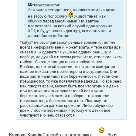
е
н
*katya* писал(а):
и
Замочила сегодня тест, никакого намёка даже
е
на вторую полосочку
Живот тянет, как
обычно перед месячными. Ну, завтра-
послезавтра на всякий случай сдан кровь на
ХГЧ, и буду звонить доктору, выяснять наши
дальнейшие действия.
*katya* не расстраивайся раньше времени. Тест не
всегда информативен и может врать. А тебе когда врач
сказал ХГЧ сдавать? Лучше не сдавай раньше. И
вообще, не думай о плохом результате, отвлекись чем-
нибудь. В конце концов просто забудь и все.
Вообще, как мне объяснили, то на этапе ожидания
важнее показатель прогестерона и эстрадиола. Они
ведь расти начинают при беременности. И если они
повышаются, то уже появляется надежда. Но все рано,
как говорят врачи, может быть все что угодно и даже
при понижении этих показателей возможна
беременность, а может и наоборот - показатели
повышаются, а беременности нет. Поэтому, не
расстраивайся раньше времени. Либо забудь обо
всем, либо не переживай - потому что детки все
чувствуют и очень стараются.
Kseniya-Ksusha
Спасибо за поддержку.
Врач