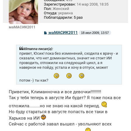
Зарегистрирован:
14 мар 2008, 18:35
Пол:
Женский
Откуда:
украина
Поблагодарили:
5 раз
маМАСИК2011
С
маМАСИК2011
18 июл 2009, 13:57
о
о
б
щ
klimanna писал(а):
е
привет, Юсик! пока без изменений, сходила к врачу - и
н
сказали, что нет доминантныз, значит не стоит ИИ
и
проводить, отложили на следующий цикл, а я
е
наверное не пойду, устала и хочу в отпуск, может
потом -) ты как?
Приветик, Климанночка и все девочки!!!!!!!!!
Так у тебя теперь в августе Ии будет? Я тоже пока все
отложила.........но не знаю на какой период.
Но буду стараться в августе попасть все таки в
Харьков на ИИ
Сейчас с работой завал вышел - увольняют всех