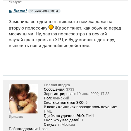
*katya*
С
*katya*
21 июл 2009, 10:04
о
о
Замочила сегодня тест, никакого намёка даже на
б
щ
вторую полосочку
Живот тянет, как обычно перед
е
месячными. Ну, завтра-послезавтра на всякий
н
и
случай сдан кровь на ХГЧ, и буду звонить доктору,
е
выяснять наши дальнейшие действия.
Спелая ягодка
Сообщения:
3733
Зарегистрирован:
19 июл 2009, 17:33
Пол:
Женский
Сколько попыток ЭКО:
9
В каких клиниках проводилось лечение:
ПМЦ
Где было удачное ЭКО:
ПМЦ
Иришик
Сколько у вас детей:
1
Откуда:
г. Москва
Поблагодарили:
1 раз