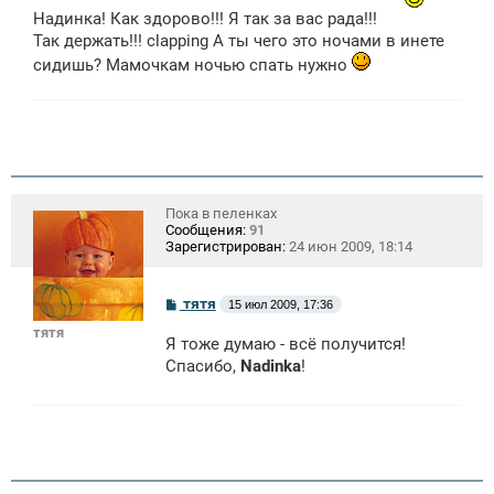
Надинка! Как здорово!!! Я так за вас рада!!!
Так держать!!! clapping А ты чего это ночами в инете
сидишь? Мамочкам ночью спать нужно
Пока в пеленках
Сообщения:
91
Зарегистрирован:
24 июн 2009, 18:14
С
тятя
15 июл 2009, 17:36
о
тятя
о
Я тоже думаю - всё получится!
б
щ
Спасибо,
Nadinka
!
е
н
и
е