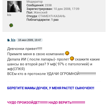
Модератор
Сообщения:
2338
Зарегистрирован:
10 дек 2008, 17:09
Пол:
Женский
kis
Откуда:
СТАМБУЛ-КАЗАНЬ
Поблагодарили:
1 раз
С
kis
18 июл 2009, 19:47
о
о
Девчонки привет!!!!!
б
щ
Примите меня в свою компанию
е
Делала ИИ ( после лапары)- пролет
скажите какие
н
и
шансы во второй раз? У мф( 97% с патологией) и
е
жф(СПКЯ)
ВСЕм кто в протоколе УДАЧИ ОГРОМНОЙ!!!!!!!!!!!!!!!!!
БЕРЕГИТЕ МАМЫ ДОЧЕК, У МЕНЯ РАСТЕТ СЫНОЧЕК!!!
ЧУДО ПРОИЗОЙДЕТ!!!!!!!! НАДО ВЕРИТЬ!!!!!!!!!!!!!!