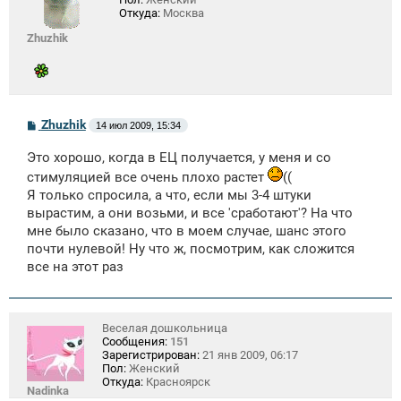
Откуда:
Москва
Zhuzhik
С
Zhuzhik
14 июл 2009, 15:34
о
о
Это хорошо, когда в ЕЦ получается, у меня и со
б
щ
стимуляцией все очень плохо растет
((
е
Я только спросила, а что, если мы 3-4 штуки
н
и
вырастим, а они возьми, и все 'сработают'? На что
е
мне было сказано, что в моем случае, шанс этого
почти нулевой! Ну что ж, посмотрим, как сложится
все на этот раз
Веселая дошкольница
Сообщения:
151
Зарегистрирован:
21 янв 2009, 06:17
Пол:
Женский
Откуда:
Красноярск
Nadinka