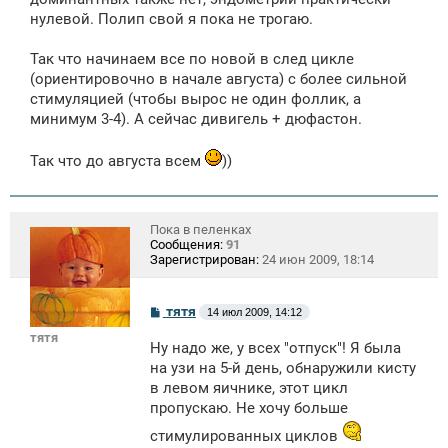
нулевой. Полип свой я пока не трогаю.
Так что начинаем все по новой в след цикле
(ориентировочно в начале августа) с более сильной
стимуляцией (чтобы вырос не один фоллик, а
минимум 3-4). А сейчас дивигель + дюфастон.
Так что до августа всем
))
Пока в пеленках
Сообщения:
91
Зарегистрирован:
24 июн 2009, 18:14
С
тятя
14 июл 2009, 14:12
о
тятя
о
Ну надо же, у всех "отпуск"! Я была
б
щ
на узи на 5-й день, обнаружили кисту
е
в левом яичнике, этот цикл
н
пропускаю. Не хочу больше
и
е
стимулированных циклов